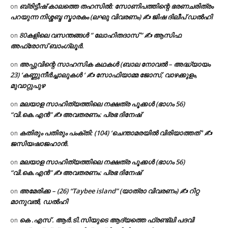
ബ്രിട്ടീഷ് കാലത്തെ തഹസിൽ: സോണിപത്തിന്റെ ഭരണചരിത്രം
on
പറയുന്ന നിശ്ശബ്ദ സ്മാരകം (ലഘു വിവരണം) ✍ ജിഷ ദിലീപ് ഡൽഹി
80കളിലെ വസന്തങ്ങൾ ” ലോഹിതദാസ് ” ✍ ആസിഫ
on
അഫ്രോസ് ബാംഗ്ലൂർ.
അപ്പുവിന്റെ സാഹസിക കഥകൾ (ബാല നോവൽ – അദ്ധ്യായം
on
23) ‘കണ്ണുനീർച്ചാലുകൾ ‘ ✍ സോഫിയാമ്മ ജോസ്, വാഴക്കുളം,
മുവാറ്റുപുഴ
മലയാള സാഹിത്യത്തിലെ നക്ഷത്ര പൂക്കൾ (ഭാഗം 56)
on
“വി.കെ.എൻ” ✍ അവതരണം: പ്രഭ ദിനേഷ്
കതിരും പതിരും പംക്തി: (104) ‘ചെന്താമരയിൽ വിരിയാത്തത് ‘ ✍
on
ജസിയഷാജഹാൻ.
മലയാള സാഹിത്യത്തിലെ നക്ഷത്ര പൂക്കൾ (ഭാഗം 56)
on
“വി.കെ.എൻ” ✍ അവതരണം: പ്രഭ ദിനേഷ്
അമേരിക്ക – (26) “Taybee island” (യാത്രാ വിവരണം) ✍ റിറ്റ
on
മാനുവൽ, ഡൽഹി
കെ .എസ് . ആർ.ടി.സിയുടെ ആദ്യത്തെ ഫ്രണ്ട്ലി പദവി
on