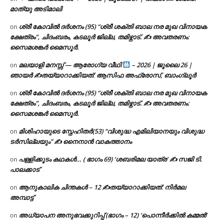
മാത്യു അടിമാലി
ശ്രീ കോവിൽ ദർശനം (95) “ശ്രീ ശക്തി ബാല നര മുഖ വിനായക
on
ക്ഷേത്രം”, ചിദംബരം, കടലൂർ ജില്ല, തമിഴ്നാട്. ✍ അവതരണം:
സൈമശങ്കർ മൈസൂർ.
മലയാളി മനസ്സ് — ആരോഗ്യ വീഥി
– 2026 | ജൂലൈ 26 |
on
ഞായർ ✍
തയ്യാറാക്കിയത്: ആസിഫ അഫ്രോസ്, ബാംഗ്ലൂർ
ശ്രീ കോവിൽ ദർശനം (95) “ശ്രീ ശക്തി ബാല നര മുഖ വിനായക
on
ക്ഷേത്രം”, ചിദംബരം, കടലൂർ ജില്ല, തമിഴ്നാട്. ✍ അവതരണം:
സൈമശങ്കർ മൈസൂർ.
മിശിഹായുടെ സ്നേഹിതർ(53) “വിശുദ്ധ എമിലിയാനയും വിശുദ്ധ
on
ടര്‍സില്ലയും” ✍ നൈനാൻ വാകത്താനം
പള്ളിക്കൂടം കഥകൾ… ( ഭാഗം 69) ‘ശബരിമല യാത്ര’ ✍ സജി ടി.
on
പാലക്കാട്
ആനുകാലിക ചിന്തകൾ – 12 ✍തയ്യാറാക്കിയത്: നിർമല
on
അമ്പാട്ട്
അധ്യാപന അനുഭവക്കുറിപ്പ് (ഭാഗം – 12) ‘പൊന്നീർക്കിൽ കമ്മൽ’
on