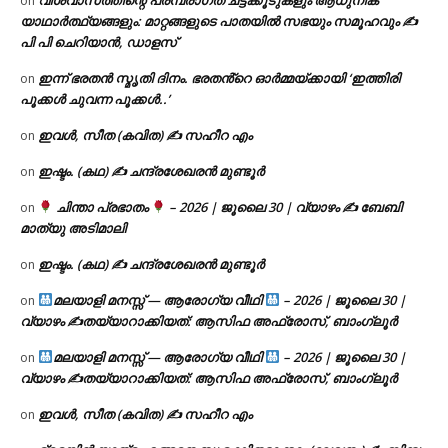
വിശ്വാസത്തിന്റെ പരമ്പരാഗത ചട്ടക്കൂടുകളും ആധുനിക
on
യാഥാർത്ഥ്യങ്ങളും: മാറ്റങ്ങളുടെ പാതയിൽ സഭയും സമൂഹവും ✍
പി പി ചെറിയാൻ, ഡാളസ്
ഇന്ന് ഭരതൻ സ്മൃതി ദിനം. ഭരതൻ്റെ ഓർമ്മയ്ക്കായി ‘ഇത്തിരി
on
പൂക്കൾ ചുവന്ന പൂക്കൾ..’
ഇവൾ, സീത (കവിത) ✍ സഹീറ എം
on
ഇഷ്ടം. (കഥ) ✍ ചന്ദ്രശേഖരൻ മുണ്ടൂർ
on
ചിന്താ പ്രഭാതം
– 2026 | ജൂലൈ 30 | വ്യാഴം ✍
ബേബി
on
മാത്യു അടിമാലി
ഇഷ്ടം. (കഥ) ✍ ചന്ദ്രശേഖരൻ മുണ്ടൂർ
on
മലയാളി മനസ്സ് — ആരോഗ്യ വീഥി
– 2026 | ജൂലൈ 30 |
on
വ്യാഴം ✍
തയ്യാറാക്കിയത്: ആസിഫ അഫ്രോസ്, ബാംഗ്ലൂർ
മലയാളി മനസ്സ് — ആരോഗ്യ വീഥി
– 2026 | ജൂലൈ 30 |
on
വ്യാഴം ✍
തയ്യാറാക്കിയത്: ആസിഫ അഫ്രോസ്, ബാംഗ്ലൂർ
ഇവൾ, സീത (കവിത) ✍ സഹീറ എം
on