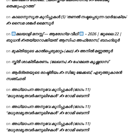
തെക്കുംപുറത്ത്
കാലാനുസൃത കുറിപ്പുകൾ (5) ‘തണൽ നഷ്ടപ്പെടുന്ന വാർദ്ധക്യം’
on
✍ സൈമ ശങ്കർ മൈസൂർ
മലയാളി മനസ്സ് — ആരോഗ്യ വീഥി
– 2026 | ജൂലൈ 22 |
on
ബുധൻ ✍
തയ്യാറാക്കിയത്: ആസിഫ അഫ്രോസ്, ബാംഗ്ലൂർ
മുക്തിയുടെ കാൽപ്പെരുമാറ്റം (കഥ) ✍ അനിൽ മണ്ണത്തൂർ
on
സ്ത്രീ ശാക്തീകരണം. (ലേഖനം) ✍ ഹേമലത കൃഷ്ണദാസ്
on
ആർദ്രതയുടെ രാഷ്ട്രീയം ✍️ സിജു ജേക്കബ്, എഴുത്തുകാരൻ
on
സഞ്ചാരി
അധ്യാപന അനുഭവ കുറിപ്പുകൾ (ഭാഗം 11)
on
“മധുരാമൃതവർഷനൂലിഴകൾ” ✍ റോമി ബെന്നി
അധ്യാപന അനുഭവ കുറിപ്പുകൾ (ഭാഗം 11)
on
“മധുരാമൃതവർഷനൂലിഴകൾ” ✍ റോമി ബെന്നി
അധ്യാപന അനുഭവ കുറിപ്പുകൾ (ഭാഗം 11)
on
“മധുരാമൃതവർഷനൂലിഴകൾ” ✍ റോമി ബെന്നി