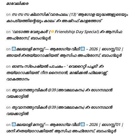
മാവേലിക്കര
സ സ സ ക്ലാസിക് വാരഫലം: (13) ‘ആഗോള യുദ്ധങ്ങളുടെയും
on
കാപട്യത്തിന്റെയും കാലം’ ✍ അഷ്റഫ് കാളത്തോട്
‘വാടാത്ത വേരുകൾ’ (
Friendship Day Special) ✍ ആസിഫ
on
അഫ്രോസ്, ബാംഗ്ലൂർ.
മലയാളി മനസ്സ് — ആരോഗ്യ വീഥി
– 2026 | ഓഗസ്റ്റ് 02 |
on
ഞായർ ✍
തയ്യാറാക്കിയത്: ആസിഫ അഫ്രോസ്, ബാംഗ്ലൂർ
ഓണം സ്പെഷ്യൽ പാചകം – ‘ വെറൈറ്റി പച്ചടി’ ✍
on
തയ്യാറാക്കിയത്: റീന നൈനാൻ, മാജിക്കൽ ഫ്ലേവേഴ്സ്,
വാകത്താനം
തൂവാനത്തുമ്പികൾ @39 (അവലോകനം) ✍ രാഗനാഥൻ
on
വയക്കാട്ടിൽ
തൂവാനത്തുമ്പികൾ @39 (അവലോകനം) ✍ രാഗനാഥൻ
on
വയക്കാട്ടിൽ
മലയാളി മനസ്സ് — ആരോഗ്യ വീഥി
– 2026 | ഓഗസ്റ്റ് 01 |
on
ശനി ✍
തയ്യാറാക്കിയത്: ആസിഫ അഫ്രോസ്, ബാംഗ്ലൂർ