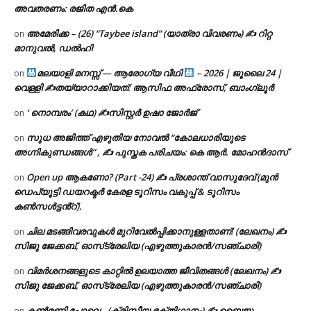
അവതരണം: രജിത എൻ.കെ
അമേരിക്ക – (26) “Taybee island” (യാത്രാ വിവരണം) ✍ റിറ്റ
on
മാനുവൽ, ഡൽഹി
മലയാളി മനസ്സ് — ആരോഗ്യ വീഥി
– 2026 | ജൂലൈ 24 |
on
വെള്ളി ✍
തയ്യാറാക്കിയത്: ആസിഫ അഫ്രോസ്, ബാംഗ്ലൂർ
‘ നൊമ്പരം’ (കഥ) ✍സിസ്റ്റർ ഉഷാ ജോർജ്
on
സുധ അജിത്ത് എഴുതിയ നോവൽ “കോലധാരിയുടെ
on
അഗ്നികുണ്ഡങ്ങള്‍” , ✍ പുസ്തക പരിചയം: കെ ആർ. മോഹൻദാസ്
Open up ആകണോ? (Part -24) ✍ പ്രശാന്ത് വാസുദേവ് (മുൻ
on
ഡെപ്യൂട്ടി ഡയറക്ടർ കേരള ടൂറിസം വകുപ്പ് & ടൂറിസം
കൺസൾട്ടൻ്റ്).
ചില മടങ്ങിവരവുകൾ മുറിവേൽപ്പിക്കാനുള്ളതാണ്! (ലേഖനം) ✍️
on
സിജു ജേക്കബ്, ഓസ്‌ട്രേലിയ (എഴുത്തുകാരൻ/സഞ്ചാരി)
വിമർശനങ്ങളുടെ കാറ്റിൽ ഉലയാത്ത ജീവിതങ്ങൾ (ലേഖനം) ✍️
on
സിജു ജേക്കബ്, ഓസ്‌ട്രേലിയ (എഴുത്തുകാരൻ/സഞ്ചാരി)
കൺമണി പോലെ.. (ക്രിസ്തീയ ഭക്തിഗാനം) ✍ ബൈജു
on