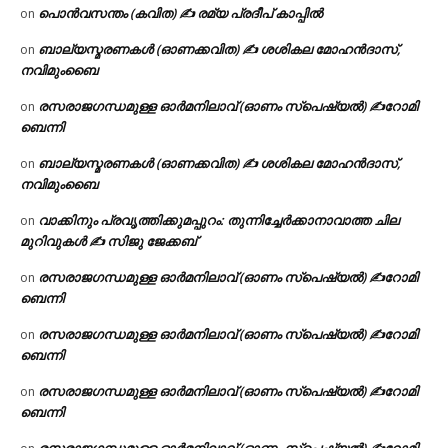
പൊൻവസന്തം (കവിത) ✍ രമ്യ പ്രദീപ് കാപ്പിൽ
on
ബാല്യസ്മരണകൾ (ഓണക്കവിത) ✍ ശശികല മോഹൻദാസ്,
on
നവിമുംബൈ
രസരാജഗന്ധമുള്ള ഓർമനിലാവ് (ഓണം സ്‌പെഷ്യൽ) ✍റോമി
on
ബെന്നി
ബാല്യസ്മരണകൾ (ഓണക്കവിത) ✍ ശശികല മോഹൻദാസ്,
on
നവിമുംബൈ
വാക്കിനും പ്രവൃത്തിക്കുമപ്പുറം: തുന്നിച്ചേർക്കാനാവാത്ത ചില
on
മുറിവുകൾ ✍️ സിജു ജേക്കബ്
രസരാജഗന്ധമുള്ള ഓർമനിലാവ് (ഓണം സ്‌പെഷ്യൽ) ✍റോമി
on
ബെന്നി
രസരാജഗന്ധമുള്ള ഓർമനിലാവ് (ഓണം സ്‌പെഷ്യൽ) ✍റോമി
on
ബെന്നി
രസരാജഗന്ധമുള്ള ഓർമനിലാവ് (ഓണം സ്‌പെഷ്യൽ) ✍റോമി
on
ബെന്നി