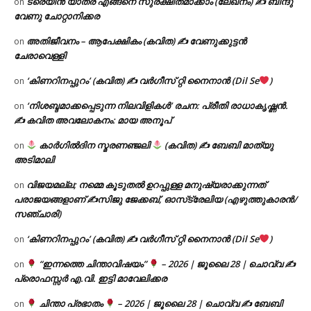
ട്രെയിൻ യാത്ര എങ്ങനെ സുരക്ഷിതമാക്കാം (ലേഖനം) ✍ ബിന്ദു
on
വേണു ചോറ്റാനിക്കര
അതിജീവനം – ആപേക്ഷികം (കവിത) ✍ വേണുക്കുട്ടൻ
on
ചേരാവെള്ളി
‘കിണറിനപ്പുറം’ (കവിത) ✍ വർഗീസ് റ്റി നൈനാൻ (Dil Se
)
on
‘നിശബ്ദമാക്കപ്പെടുന്ന നിലവിളികൾ’ രചന: പ്രീതി രാധാകൃഷ്ണൻ.
on
✍ കവിത അവലോകനം: മായ അനൂപ്
കാർഗിൽദിന സ്മരണഞ്ജലി
(കവിത) ✍ ബേബി മാത്യു
on
അടിമാലി
വിജയമല്ല; നമ്മെ കൂടുതൽ ഉറപ്പുള്ള മനുഷ്യരാക്കുന്നത്
on
പരാജയങ്ങളാണ് ✍️സിജു ജേക്കബ്, ഓസ്‌ട്രേലിയ (എഴുത്തുകാരൻ/
സഞ്ചാരി)
‘കിണറിനപ്പുറം’ (കവിത) ✍ വർഗീസ് റ്റി നൈനാൻ (Dil Se
)
on
“ഇന്നത്തെ ചിന്താവിഷയം”
– 2026 | ജൂലൈ 28 | ചൊവ്വ ✍
on
പ്രൊഫസ്സർ എ.വി. ഇട്ടി മാവേലിക്കര
ചിന്താ പ്രഭാതം
– 2026 | ജൂലൈ 28 | ചൊവ്വ ✍
ബേബി
on