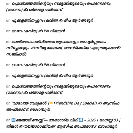
ഐശ്വര്യത്തിന്റെയും സമൃദ്ധിയുടെയും പൊന്നോണം
on
(ലേഖനം) ✍ ശ്യാമള ഹരിദാസ്
പൂക്കളത്തിനപ്പുറം (കവിത) ✍ ദീപ ആർ അടൂർ
on
ഓണം (കവിത) ✍ PN വിജയൻ
on
ലക്ഷ്യബോധമില്ലാത്ത തുടക്കങ്ങളും അപൂർണ്ണമായ
on
സ്വപ്നങ്ങളും. ✍️സിജു ജേക്കബ്, ഓസ്‌ട്രേലിയ (എഴുത്തുകാരൻ/
സഞ്ചാരി)
ഓണം (കവിത) ✍ PN വിജയൻ
on
പൂക്കളത്തിനപ്പുറം (കവിത) ✍ ദീപ ആർ അടൂർ
on
ഐശ്വര്യത്തിന്റെയും സമൃദ്ധിയുടെയും പൊന്നോണം
on
(ലേഖനം) ✍ ശ്യാമള ഹരിദാസ്
‘വാടാത്ത വേരുകൾ’ (
Friendship Day Special) ✍ ആസിഫ
on
അഫ്രോസ്, ബാംഗ്ലൂർ.
മലയാളി മനസ്സ് — ആരോഗ്യ വീഥി
– 2026 | ഓഗസ്റ്റ് 03 |
on
തിങ്കൾ ✍
തയ്യാറാക്കിയത്: ആസിഫ അഫ്രോസ്, ബാംഗ്ലൂർ