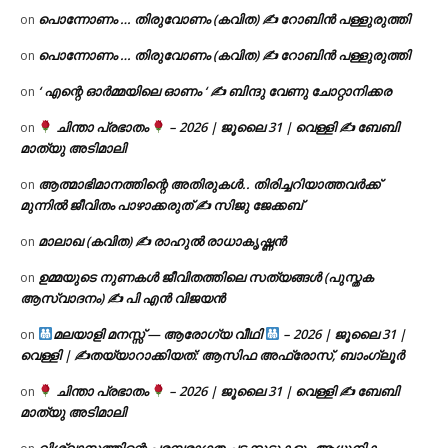
പൊന്നോണം … തിരുവോണം (കവിത) ✍ റോബിൻ പള്ളുരുത്തി
on
പൊന്നോണം … തിരുവോണം (കവിത) ✍ റോബിൻ പള്ളുരുത്തി
on
‘ എന്റെ ഓർമ്മയിലെ ഓണം ‘ ✍ ബിന്ദു വേണു ചോറ്റാനിക്കര
on
ചിന്താ പ്രഭാതം
– 2026 | ജൂലൈ 31 | വെള്ളി ✍
ബേബി
on
മാത്യു അടിമാലി
ആത്മാഭിമാനത്തിന്റെ അതിരുകൾ.. തിരിച്ചറിയാത്തവർക്ക്
on
മുന്നിൽ ജീവിതം പാഴാക്കരുത് ✍️ സിജു ജേക്കബ്
മാലാഖ (കവിത) ✍ രാഹുൽ രാധാകൃഷ്ണൻ
on
ഉമ്മയുടെ നുണകൾ ജീവിതത്തിലെ സത്യങ്ങൾ (പുസ്തക
on
ആസ്വാദനം) ✍ പി എൻ വിജയൻ
മലയാളി മനസ്സ് — ആരോഗ്യ വീഥി
– 2026 | ജൂലൈ 31 |
on
വെള്ളി | ✍
തയ്യാറാക്കിയത്: ആസിഫ അഫ്രോസ്, ബാംഗ്ലൂർ
ചിന്താ പ്രഭാതം
– 2026 | ജൂലൈ 31 | വെള്ളി ✍
ബേബി
on
മാത്യു അടിമാലി