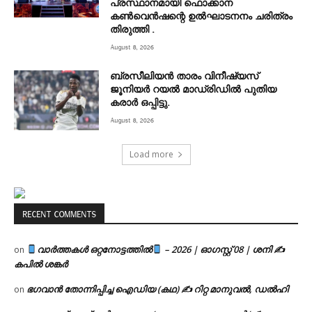
പ്രസ്ഥാനമായി ഫൊക്കാന
കൺവെൻഷന്റെ ഉൽഘാടനനം ചരിത്രം
തിരുത്തി .
August 8, 2026
ബ്രസീലിയൻ താരം വിനീഷ്യസ്
ജൂനിയർ റയല്‍ മാഡ്രിഡില്‍ പുതിയ
കരാർ ഒപ്പിട്ടു.
August 8, 2026
Load more
RECENT COMMENTS
വാർത്തകൾ ഒറ്റനോട്ടത്തിൽ
– 2026 | ഓഗസ്റ്റ് 08 | ശനി ✍
on
കപിൽ ശങ്കർ
ഭഗവാൻ തോന്നിപ്പിച്ച ഐഡിയ (കഥ) ✍ റിറ്റ മാനുവൽ, ഡൽഹി
on