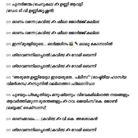
പുനർജന്മം (ചെറുകഥ) ✍ ഉണ്ണി ആവട്ടി
on
(ഡോ.ടി.വി.ഉണ്ണിക്കൃഷ്ണൻ)
ഓണം വന്നേ (കവിത) ✍ ഷീലാ ജോർജ്ജ് കല്ലട
on
ഓണം വന്നേ (കവിത) ✍ ഷീലാ ജോർജ്ജ് കല്ലട
on
ഇന്ന് മുരളിയുടെ… ഓർമ്മദിനം
ലാലു കോനാടിൽ
on
ശ്രാവണനിലാപ്പാൽ (കവിത) ✍ റോമി ബെന്നി
on
ശ്രാവണനിലാപ്പാൽ (കവിത) ✍ റോമി ബെന്നി
on
“അരുതേ ഉണ്ണിയേട്ടാ ഇടയരുതേ.. പ്ലീസ് ” (രാഷ്ട്രീയ ഹാസ്യ
on
വിമർശനം) ✍സുനിൽ വല്ലാത്തറ ഫ്ലോറിഡാ
പുഴയും പ്രകൃതിയും മനുഷ്യനും: വിവേകമില്ലാത്ത നയങ്ങളും
on
ആവർത്തിക്കുന്ന ദുരന്തങ്ങളും ✍ റവ. ജെയിംസ് കെ. ജോൺ
(ലബ്ബക്ക്, ടെക്സാസ്)
ഓണക്കാലം….. (കവിത) ✍ വി.കെ. അശോകൻ
on
ശ്രാവണനിലാപ്പാൽ (കവിത) ✍ റോമി ബെന്നി
on