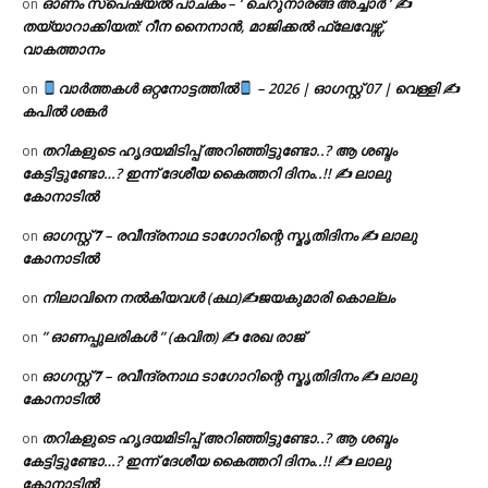
ഓണം സ്പെഷ്യൽ പാചകം – ‘ ചെറുനാരങ്ങ അച്ചാർ ‘ ✍
on
തയ്യാറാക്കിയത്: റീന നൈനാൻ, മാജിക്കൽ ഫ്ലേവേഴ്സ്,
വാകത്താനം
വാർത്തകൾ ഒറ്റനോട്ടത്തിൽ
– 2026 | ഓഗസ്റ്റ് 07 | വെള്ളി ✍
on
കപിൽ ശങ്കർ
തറികളുടെ ഹൃദയമിടിപ്പ് അറിഞ്ഞിട്ടുണ്ടോ..? ആ ശബ്ദം
on
കേട്ടിട്ടുണ്ടോ…? ഇന്ന് ദേശീയ കൈത്തറി ദിനം..!! ✍ ലാലു
കോനാടിൽ
ഓഗസ്റ്റ് 𝟕 – രവീന്ദ്രനാഥ ടാഗോറിന്റെ സ്മൃതിദിനം ✍ ലാലു
on
കോനാടിൽ
നിലാവിനെ നൽകിയവൾ (കഥ)✍ജയകുമാരി കൊല്ലം
on
” ഓണപ്പുലരികൾ ” (കവിത) ✍ രേഖ രാജ്
on
ഓഗസ്റ്റ് 𝟕 – രവീന്ദ്രനാഥ ടാഗോറിന്റെ സ്മൃതിദിനം ✍ ലാലു
on
കോനാടിൽ
തറികളുടെ ഹൃദയമിടിപ്പ് അറിഞ്ഞിട്ടുണ്ടോ..? ആ ശബ്ദം
on
കേട്ടിട്ടുണ്ടോ…? ഇന്ന് ദേശീയ കൈത്തറി ദിനം..!! ✍ ലാലു
കോനാടിൽ