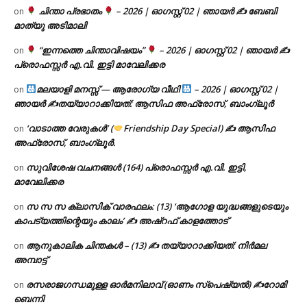
ചിന്താ പ്രഭാതം
– 2026 | ഓഗസ്റ്റ് 02 | ഞായർ ✍
ബേബി
on
മാത്യു അടിമാലി
“ഇന്നത്തെ ചിന്താവിഷയം”
– 2026 | ഓഗസ്റ്റ് 02 | ഞായർ ✍
on
പ്രൊഫസ്സർ എ.വി. ഇട്ടി മാവേലിക്കര
മലയാളി മനസ്സ് — ആരോഗ്യ വീഥി
– 2026 | ഓഗസ്റ്റ് 02 |
on
ഞായർ ✍
തയ്യാറാക്കിയത്: ആസിഫ അഫ്രോസ്, ബാംഗ്ലൂർ
‘വാടാത്ത വേരുകൾ’ (
Friendship Day Special) ✍ ആസിഫ
on
അഫ്രോസ്, ബാംഗ്ലൂർ.
സുവിശേഷ വചനങ്ങൾ (164) പ്രൊഫസ്സർ എ.വി. ഇട്ടി,
on
മാവേലിക്കര
സ സ സ ക്ലാസിക് വാരഫലം: (13) ‘ആഗോള യുദ്ധങ്ങളുടെയും
on
കാപട്യത്തിന്റെയും കാലം’ ✍ അഷ്റഫ് കാളത്തോട്
ആനുകാലിക ചിന്തകൾ – (13) ✍ തയ്യാറാക്കിയത്: നിർമല
on
അമ്പാട്ട്
രസരാജഗന്ധമുള്ള ഓർമനിലാവ് (ഓണം സ്‌പെഷ്യൽ) ✍റോമി
on
ബെന്നി