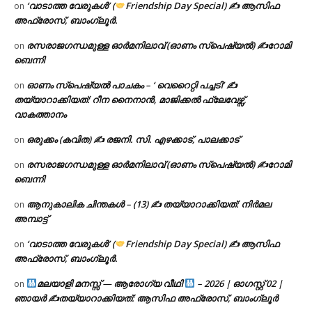
‘വാടാത്ത വേരുകൾ’ (
Friendship Day Special) ✍ ആസിഫ
on
അഫ്രോസ്, ബാംഗ്ലൂർ.
രസരാജഗന്ധമുള്ള ഓർമനിലാവ് (ഓണം സ്‌പെഷ്യൽ) ✍റോമി
on
ബെന്നി
ഓണം സ്പെഷ്യൽ പാചകം – ‘ വെറൈറ്റി പച്ചടി’ ✍
on
തയ്യാറാക്കിയത്: റീന നൈനാൻ, മാജിക്കൽ ഫ്ലേവേഴ്സ്,
വാകത്താനം
ഒരുക്കം (കവിത) ✍ രജനി. സി. എഴക്കാട്, പാലക്കാട്
on
രസരാജഗന്ധമുള്ള ഓർമനിലാവ് (ഓണം സ്‌പെഷ്യൽ) ✍റോമി
on
ബെന്നി
ആനുകാലിക ചിന്തകൾ – (13) ✍ തയ്യാറാക്കിയത്: നിർമല
on
അമ്പാട്ട്
‘വാടാത്ത വേരുകൾ’ (
Friendship Day Special) ✍ ആസിഫ
on
അഫ്രോസ്, ബാംഗ്ലൂർ.
മലയാളി മനസ്സ് — ആരോഗ്യ വീഥി
– 2026 | ഓഗസ്റ്റ് 02 |
on
ഞായർ ✍
തയ്യാറാക്കിയത്: ആസിഫ അഫ്രോസ്, ബാംഗ്ലൂർ