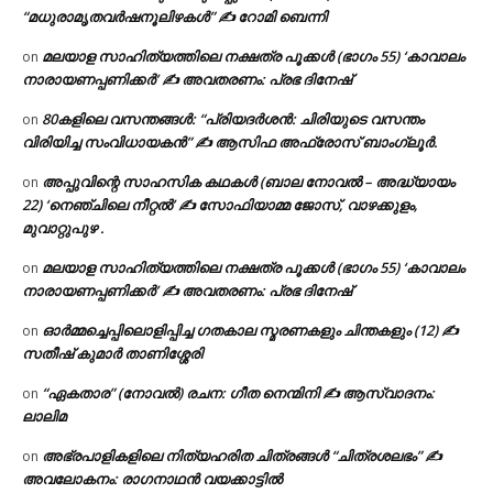
“മധുരാമൃതവർഷനൂലിഴകൾ” ✍ റോമി ബെന്നി
മലയാള സാഹിത്യത്തിലെ നക്ഷത്ര പൂക്കൾ (ഭാഗം 55) ‘കാവാലം
on
നാരായണപ്പണിക്കർ’ ✍ അവതരണം: പ്രഭ ദിനേഷ്
80കളിലെ വസന്തങ്ങൾ: “പ്രിയദർശൻ: ചിരിയുടെ വസന്തം
on
വിരിയിച്ച സംവിധായകൻ” ✍ ആസിഫ അഫ്രോസ് ബാംഗ്ലൂർ.
അപ്പുവിന്റെ സാഹസിക കഥകൾ (ബാല നോവൽ – അദ്ധ്യായം
on
22) ‘നെഞ്ചിലെ നീറ്റൽ’ ✍ സോഫിയാമ്മ ജോസ്, വാഴക്കുളം,
മുവാറ്റുപുഴ .
മലയാള സാഹിത്യത്തിലെ നക്ഷത്ര പൂക്കൾ (ഭാഗം 55) ‘കാവാലം
on
നാരായണപ്പണിക്കർ’ ✍ അവതരണം: പ്രഭ ദിനേഷ്
ഓർമ്മച്ചെപ്പിലൊളിപ്പിച്ച ഗതകാല സ്മരണകളും ചിന്തകളും (12) ✍
on
സതീഷ് കുമാർ താണിശ്ശേരി
“ഏകതാര” (നോവൽ) രചന: ഗീത നെന്മിനി ✍ ആസ്വാദനം:
on
ലാലിമ
അഭ്രപാളികളിലെ നിത്യഹരിത ചിത്രങ്ങൾ “ചിത്രശലഭം” ✍
on
അവലോകനം: രാഗനാഥൻ വയക്കാട്ടിൽ