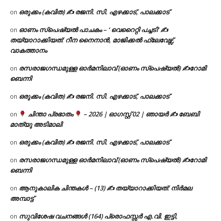
ഒരുക്കം (കവിത) ✍ രജനി. സി. എഴക്കാട്, പാലക്കാട്
on
ഓണം സ്പെഷ്യൽ പാചകം – ‘ വെറൈറ്റി പച്ചടി’ ✍
on
തയ്യാറാക്കിയത്: റീന നൈനാൻ, മാജിക്കൽ ഫ്ലേവേഴ്സ്,
വാകത്താനം
രസരാജഗന്ധമുള്ള ഓർമനിലാവ് (ഓണം സ്‌പെഷ്യൽ) ✍റോമി
on
ബെന്നി
ഒരുക്കം (കവിത) ✍ രജനി. സി. എഴക്കാട്, പാലക്കാട്
on
ചിന്താ പ്രഭാതം
– 2026 | ഓഗസ്റ്റ് 02 | ഞായർ ✍
ബേബി
on
മാത്യു അടിമാലി
ഒരുക്കം (കവിത) ✍ രജനി. സി. എഴക്കാട്, പാലക്കാട്
on
രസരാജഗന്ധമുള്ള ഓർമനിലാവ് (ഓണം സ്‌പെഷ്യൽ) ✍റോമി
on
ബെന്നി
ആനുകാലിക ചിന്തകൾ – (13) ✍ തയ്യാറാക്കിയത്: നിർമല
on
അമ്പാട്ട്
സുവിശേഷ വചനങ്ങൾ (164) പ്രൊഫസ്സർ എ.വി. ഇട്ടി,
on