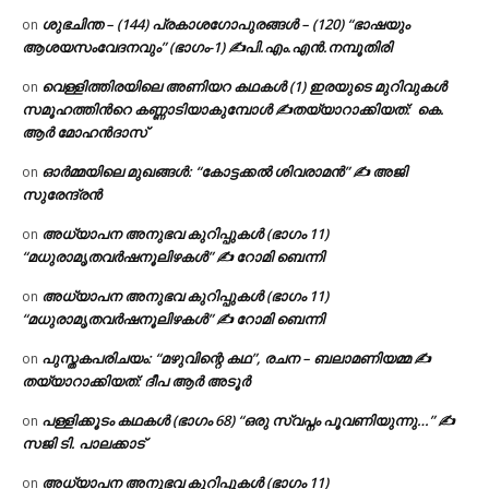
ശുഭചിന്ത – (144) പ്രകാശഗോപുരങ്ങൾ – (120) “ഭാഷയും
on
ആശയസംവേദനവും” (ഭാഗം-1) ✍പി.എം.എൻ.നമ്പൂതിരി
വെള്ളിത്തിരയിലെ അണിയറ കഥകൾ (1) ഇരയുടെ മുറിവുകൾ
on
സമൂഹത്തിന്‍റെ കണ്ണാടിയാകുമ്പോൾ ✍തയ്യാറാക്കിയത്: കെ.
ആര്‍ മോഹന്‍ദാസ്
ഓർമ്മയിലെ മുഖങ്ങൾ: “കോട്ടക്കൽ ശിവരാമൻ” ✍ അജി
on
സുരേന്ദ്രൻ
അധ്യാപന അനുഭവ കുറിപ്പുകൾ (ഭാഗം 11)
on
“മധുരാമൃതവർഷനൂലിഴകൾ” ✍ റോമി ബെന്നി
അധ്യാപന അനുഭവ കുറിപ്പുകൾ (ഭാഗം 11)
on
“മധുരാമൃതവർഷനൂലിഴകൾ” ✍ റോമി ബെന്നി
പുസ്തകപരിചയം: “മഴുവിന്റെ കഥ”, രചന – ബലാമണിയമ്മ ✍
on
തയ്യാറാക്കിയത്: ദീപ ആർ അടൂർ
പള്ളിക്കൂടം കഥകൾ (ഭാഗം 68) “ഒരു സ്വപ്നം പൂവണിയുന്നു…” ✍
on
സജി ടി. പാലക്കാട്
അധ്യാപന അനുഭവ കുറിപ്പുകൾ (ഭാഗം 11)
on