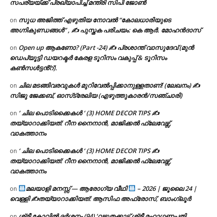
സപര്യയ്ക്ക് പ്രഖ്യാപിച്ച് മന്ത്രി സിപി ജോൺ
സുധ അജിത്ത് എഴുതിയ നോവൽ “കോലധാരിയുടെ
on
അഗ്നികുണ്ഡങ്ങള്‍” , ✍ പുസ്തക പരിചയം: കെ ആർ. മോഹൻദാസ്
Open up ആകണോ? (Part -24) ✍ പ്രശാന്ത് വാസുദേവ് (മുൻ
on
ഡെപ്യൂട്ടി ഡയറക്ടർ കേരള ടൂറിസം വകുപ്പ് & ടൂറിസം
കൺസൾട്ടൻ്റ്).
ചില മടങ്ങിവരവുകൾ മുറിവേൽപ്പിക്കാനുള്ളതാണ്! (ലേഖനം) ✍️
on
സിജു ജേക്കബ്, ഓസ്‌ട്രേലിയ (എഴുത്തുകാരൻ/സഞ്ചാരി)
‘ ചില പൊടിക്കൈകൾ ‘ (3) HOME DECOR TIPS ✍
on
തയ്യാറാക്കിയത്: റീന നൈനാൻ, മാജിക്കൽ ഫ്ലേവേഴ്സ്,
വാകത്താനം
‘ ചില പൊടിക്കൈകൾ ‘ (3) HOME DECOR TIPS ✍
on
തയ്യാറാക്കിയത്: റീന നൈനാൻ, മാജിക്കൽ ഫ്ലേവേഴ്സ്,
വാകത്താനം
മലയാളി മനസ്സ് — ആരോഗ്യ വീഥി
– 2026 | ജൂലൈ 24 |
on
വെള്ളി ✍
തയ്യാറാക്കിയത്: ആസിഫ അഫ്രോസ്, ബാംഗ്ലൂർ
ശ്രീ കോവിൽ ദർശനം (94) ‘വഴുതക്കാട് ശ്രീ മഹാഗണപതി
on