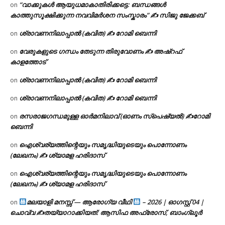
“വാക്കുകൾ ആയുധമാകാതിരിക്കട്ടെ: ബന്ധങ്ങൾ
on
കാത്തുസൂക്ഷിക്കുന്ന നവവിമർശന സംസ്കാരം” ✍️ സിജു ജേക്കബ്
ശ്രാവണനിലാപ്പാൽ (കവിത) ✍ റോമി ബെന്നി
on
വേരുകളുടെ ഗന്ധം തേടുന്ന തിരുവോണം ✍ അഷ്റഫ്
on
കാളത്തോട്
ശ്രാവണനിലാപ്പാൽ (കവിത) ✍ റോമി ബെന്നി
on
ശ്രാവണനിലാപ്പാൽ (കവിത) ✍ റോമി ബെന്നി
on
രസരാജഗന്ധമുള്ള ഓർമനിലാവ് (ഓണം സ്‌പെഷ്യൽ) ✍റോമി
on
ബെന്നി
ഐശ്വര്യത്തിന്റെയും സമൃദ്ധിയുടെയും പൊന്നോണം
on
(ലേഖനം) ✍ ശ്യാമള ഹരിദാസ്
ഐശ്വര്യത്തിന്റെയും സമൃദ്ധിയുടെയും പൊന്നോണം
on
(ലേഖനം) ✍ ശ്യാമള ഹരിദാസ്
മലയാളി മനസ്സ് — ആരോഗ്യ വീഥി
– 2026 | ഓഗസ്റ്റ് 04 |
on
ചൊവ്വ ✍
തയ്യാറാക്കിയത്: ആസിഫ അഫ്രോസ്, ബാംഗ്ലൂർ