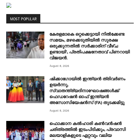
MOST POPULAR
കേരളമാകെ ഒറ്റക്കെട്ടായി നിൽക്കേണ്ട
സമയം, മഴക്കെടുതിയിൽ സുരക്ഷ
ഒരുക്കുന്നതിൽ സർക്കാരിന് വീഴ്ച
ഉണ്ടായി’; പ്രതിപക്ഷനേതാവ് പിണറായി
വിജയൻ.
August 8, 2026
ഷിക്കാഗോയിൽ ഇന്ത്യൻ ത്രിവർണം
ഉയർന്നു;
സ്വാതന്ത്ര്യദിനാഘോഷങ്ങൾക്ക്
ഫെഡറേഷൻ ഓഫ് ഇന്ത്യൻ
അസോസിയേഷൻസ് (FIA) തുടക്കമിട്ടു
August 8, 2026
ഫൊക്കാന കൽഹാരി കൺവൻഷൻ
ചരിത്രത്തിൽ ഇടംപിടിക്കും; പ്രവാസി
മലയാളികളുടെ ഏറ്റവും വലിയ