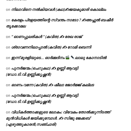
നിലാവിനെ നൽകിയവൾ (കഥ)✍ജയകുമാരി കൊല്ലം
on
കേരളം പ്രളയത്തിന്റെ സ്വന്തം നാടോ ? ✍️അഫ്സൽ ബഷീർ
on
തൃക്കോമല
” ഓണപ്പുലരികൾ ” (കവിത) ✍ രേഖ രാജ്
on
ശ്രാവണനിലാപ്പാൽ (കവിത) ✍ റോമി ബെന്നി
on
ഇന്ന് മുരളിയുടെ… ഓർമ്മദിനം
ലാലു കോനാടിൽ
on
പുനർജന്മം (ചെറുകഥ) ✍ ഉണ്ണി ആവട്ടി
on
(ഡോ.ടി.വി.ഉണ്ണിക്കൃഷ്ണൻ)
ഓണം വന്നേ (കവിത) ✍ ഷീലാ ജോർജ്ജ് കല്ലട
on
പുനർജന്മം (ചെറുകഥ) ✍ ഉണ്ണി ആവട്ടി
on
(ഡോ.ടി.വി.ഉണ്ണിക്കൃഷ്ണൻ)
വിധികർത്താക്കളുടെ ലോകം: വിവേകം തോൽക്കുന്നിടത്ത്
on
മുൻവിധികൾ ജയിക്കുമ്പോൾ. ✍️ സിജു ജേക്കബ്
(എഴുത്തുകാരൻ,സഞ്ചാരി)