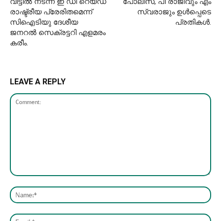
വീട്ടിൽ നടന്ന ഇ ഡി റെയ്‌ഡ്‌
പോലീസ്, പി രാജീവും എം
രാഷ്ട്രീയ പ്രേരിതമെന്ന്
സ്വരാജും ഉൾപ്പെടെ
സിഐടിയു ദേശീയ
പ്രതികൾ.
ജനറൽ സെക്രട്ടറി എളമരം
കരീം.
LEAVE A REPLY
Comment:
Nam
Emai