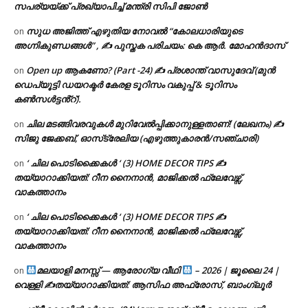
സപര്യയ്ക്ക് പ്രഖ്യാപിച്ച് മന്ത്രി സിപി ജോൺ
സുധ അജിത്ത് എഴുതിയ നോവൽ “കോലധാരിയുടെ
on
അഗ്നികുണ്ഡങ്ങള്‍” , ✍ പുസ്തക പരിചയം: കെ ആർ. മോഹൻദാസ്
Open up ആകണോ? (Part -24) ✍ പ്രശാന്ത് വാസുദേവ് (മുൻ
on
ഡെപ്യൂട്ടി ഡയറക്ടർ കേരള ടൂറിസം വകുപ്പ് & ടൂറിസം
കൺസൾട്ടൻ്റ്).
ചില മടങ്ങിവരവുകൾ മുറിവേൽപ്പിക്കാനുള്ളതാണ്! (ലേഖനം) ✍️
on
സിജു ജേക്കബ്, ഓസ്‌ട്രേലിയ (എഴുത്തുകാരൻ/സഞ്ചാരി)
‘ ചില പൊടിക്കൈകൾ ‘ (3) HOME DECOR TIPS ✍
on
തയ്യാറാക്കിയത്: റീന നൈനാൻ, മാജിക്കൽ ഫ്ലേവേഴ്സ്,
വാകത്താനം
‘ ചില പൊടിക്കൈകൾ ‘ (3) HOME DECOR TIPS ✍
on
തയ്യാറാക്കിയത്: റീന നൈനാൻ, മാജിക്കൽ ഫ്ലേവേഴ്സ്,
വാകത്താനം
മലയാളി മനസ്സ് — ആരോഗ്യ വീഥി
– 2026 | ജൂലൈ 24 |
on
വെള്ളി ✍
തയ്യാറാക്കിയത്: ആസിഫ അഫ്രോസ്, ബാംഗ്ലൂർ