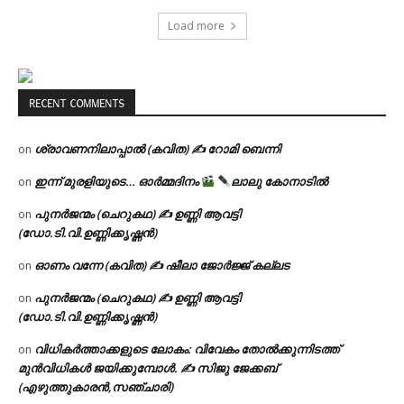
Load more
RECENT COMMENTS
ശ്രാവണനിലാപ്പാൽ (കവിത) ✍ റോമി ബെന്നി
on
ഇന്ന് മുരളിയുടെ… ഓർമ്മദിനം
ലാലു കോനാടിൽ
on
പുനർജന്മം (ചെറുകഥ) ✍ ഉണ്ണി ആവട്ടി
on
(ഡോ.ടി.വി.ഉണ്ണിക്കൃഷ്ണൻ)
ഓണം വന്നേ (കവിത) ✍ ഷീലാ ജോർജ്ജ് കല്ലട
on
പുനർജന്മം (ചെറുകഥ) ✍ ഉണ്ണി ആവട്ടി
on
(ഡോ.ടി.വി.ഉണ്ണിക്കൃഷ്ണൻ)
വിധികർത്താക്കളുടെ ലോകം: വിവേകം തോൽക്കുന്നിടത്ത്
on
മുൻവിധികൾ ജയിക്കുമ്പോൾ. ✍️ സിജു ജേക്കബ്
(എഴുത്തുകാരൻ,സഞ്ചാരി)