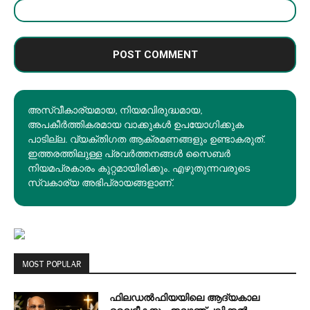
അസ്വീകാര്യമായ, നിയമവിരുദ്ധമായ,
അപകീര്‍ത്തികരമായ വാക്കുകൾ ഉപയോഗിക്കുക
പാടില്ല. വ്യക്തിഗത ആക്രമണങ്ങളും ഉണ്ടാകരുത്.
ഇത്തരത്തിലുള്ള പ്രവർത്തനങ്ങൾ സൈബർ
നിയമപ്രകാരം കുറ്റമായിരിക്കും. എഴുതുന്നവരുടെ
സ്വകാര്യ അഭിപ്രായങ്ങളാണ്.
MOST POPULAR
ഫിലഡൽഫിയയിലെ ആദ്യകാല