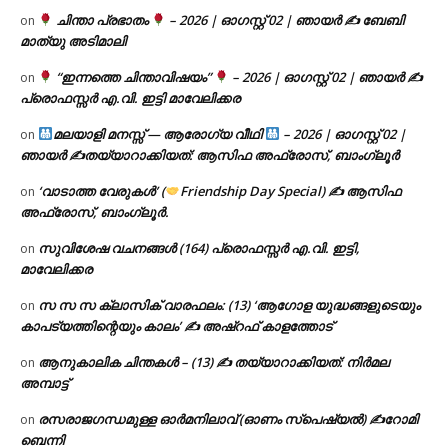
ചിന്താ പ്രഭാതം
– 2026 | ഓഗസ്റ്റ് 02 | ഞായർ ✍
ബേബി
on
മാത്യു അടിമാലി
“ഇന്നത്തെ ചിന്താവിഷയം”
– 2026 | ഓഗസ്റ്റ് 02 | ഞായർ ✍
on
പ്രൊഫസ്സർ എ.വി. ഇട്ടി മാവേലിക്കര
മലയാളി മനസ്സ് — ആരോഗ്യ വീഥി
– 2026 | ഓഗസ്റ്റ് 02 |
on
ഞായർ ✍
തയ്യാറാക്കിയത്: ആസിഫ അഫ്രോസ്, ബാംഗ്ലൂർ
‘വാടാത്ത വേരുകൾ’ (
Friendship Day Special) ✍ ആസിഫ
on
അഫ്രോസ്, ബാംഗ്ലൂർ.
സുവിശേഷ വചനങ്ങൾ (164) പ്രൊഫസ്സർ എ.വി. ഇട്ടി,
on
മാവേലിക്കര
സ സ സ ക്ലാസിക് വാരഫലം: (13) ‘ആഗോള യുദ്ധങ്ങളുടെയും
on
കാപട്യത്തിന്റെയും കാലം’ ✍ അഷ്റഫ് കാളത്തോട്
ആനുകാലിക ചിന്തകൾ – (13) ✍ തയ്യാറാക്കിയത്: നിർമല
on
അമ്പാട്ട്
രസരാജഗന്ധമുള്ള ഓർമനിലാവ് (ഓണം സ്‌പെഷ്യൽ) ✍റോമി
on
ബെന്നി