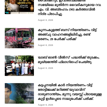
വൈദീകനും, ഇവാഞ്ചലിക്കൽ
സഭയിലെ മുതിർന്ന വൈദികനുമായ റവ.
എം. വി. അബ്രഹാം (90) കർത്താവിൽ
നിദ്ര പ്രാപിച്ചു.
August 6, 2026
കുന്നംകുളത്ത് ബസ് നിയന്ത്രണം വിട്ട്
അഞ്ചു വാഹനങ്ങളിലിടിച്ചു; രണ്ട്
മരണം, 25 പേർക്ക് പരിക്ക്
August 6, 2026
‘ലാബ് ഓൺ വീൽസ്’ പദ്ധതിക്ക് തുടക്കം;
മുഖ്യമന്ത്രി ഫ്ലാഗ്ഓഫ് ചെയ്തു.
August 6, 2026
കട്ടപ്പനയിൽ കാർ നിയന്ത്രണം വിട്ട്
തോട്ടിലേക്ക് മറിഞ്ഞ് യുവാവിന്
ദാരുണാന്ത്യം; മൂന്നു വയസ്സ് പ്രായമുള്ള
കുട്ടി ഉൾപ്പെടെ നാലുപേർക്ക് പരിക്ക്.
August 6, 2026