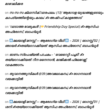
മാവേലിക്കര
സ സ സ ക്ലാസിക് വാരഫലം: (13) ‘ആഗോള യുദ്ധങ്ങളുടെയും
on
കാപട്യത്തിന്റെയും കാലം’ ✍ അഷ്റഫ് കാളത്തോട്
‘വാടാത്ത വേരുകൾ’ (
Friendship Day Special) ✍ ആസിഫ
on
അഫ്രോസ്, ബാംഗ്ലൂർ.
മലയാളി മനസ്സ് — ആരോഗ്യ വീഥി
– 2026 | ഓഗസ്റ്റ് 02 |
on
ഞായർ ✍
തയ്യാറാക്കിയത്: ആസിഫ അഫ്രോസ്, ബാംഗ്ലൂർ
ഓണം സ്പെഷ്യൽ പാചകം – ‘ വെറൈറ്റി പച്ചടി’ ✍
on
തയ്യാറാക്കിയത്: റീന നൈനാൻ, മാജിക്കൽ ഫ്ലേവേഴ്സ്,
വാകത്താനം
തൂവാനത്തുമ്പികൾ @39 (അവലോകനം) ✍ രാഗനാഥൻ
on
വയക്കാട്ടിൽ
തൂവാനത്തുമ്പികൾ @39 (അവലോകനം) ✍ രാഗനാഥൻ
on
വയക്കാട്ടിൽ
മലയാളി മനസ്സ് — ആരോഗ്യ വീഥി
– 2026 | ഓഗസ്റ്റ് 01 |
on
ശനി ✍
തയ്യാറാക്കിയത്: ആസിഫ അഫ്രോസ്, ബാംഗ്ലൂർ