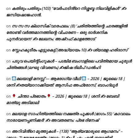
കതിരും പതിരും (103) “വേർപാടിൻ്റെ നിശ്ശബ്ദ നിലവിളികൾ” ✍
on
ജസിയഷാജഹാൻ.
സ സ സ ക്ലാസിക് വാരഫലം: (8) ‘ചരിത്രത്തിന്റെ ചാരങ്ങളിൽ
on
തോണ്ടി വർത്തമാനത്തിന്റെ വിചാരണ – ഒരു ദാർശനിക
പുനർവായന’ ✍ ലേഖനം: അഷ്റഫ് കാളത്തോട്
സ്നേഹകുടീരം എട്ടുകെട്ട് (അദ്ധ്യായം 10) ✍ ശ്യാമള ഹരിദാസ്
on
പടുവ പെയിന്റിംഗുകൾ – പശ്ചിമ ബംഗാളിലെ പവിത്രമായ ചുരുൾ
on
ചിത്രങ്ങൾ (ലഘു വിവരണം) ✍ജിഷ ദിലീപ് ഡൽഹി
മലയാളി മനസ്സ് — ആരോഗ്യ വീഥി
– 2026 | ജൂലൈ 18 |
on
ശനി ✍
തയ്യാറാക്കിയത്: ആസിഫ അഫ്രോസ്, ബാംഗ്ലൂർ
ചിന്താ പ്രഭാതം
– 2026 | ജൂലൈ 18 | ശനി ✍
ബേബി
on
മാത്യു അടിമാലി
മലയാള സാഹിത്യത്തിലെ നക്ഷത്ര പൂക്കൾ (ഭാഗം 55) ‘കാവാലം
on
നാരായണപ്പണിക്കർ’ ✍ അവതരണം: പ്രഭ ദിനേഷ്
അറിവിൻ്റെ മുത്തുകൾ – (138) “ആര്യന്മാരുടെ ആഗമനം” –
on
(ഭാഗം-7) ദേശക്ഷേത്രം (ഭാഗം-1) ✍പി. എം.എൻ.നമ്പൂതിരി