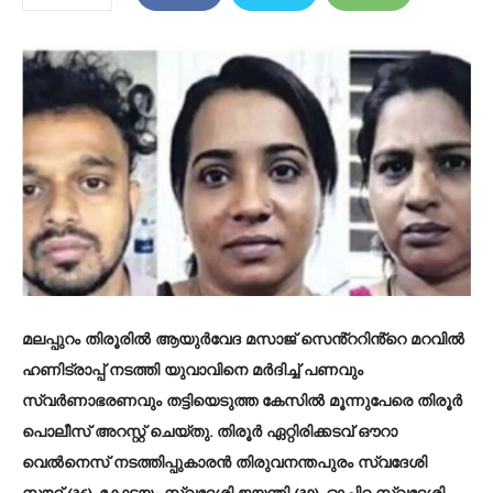
മലപ്പുറം തിരൂരിൽ ആയുർവേദ മസാജ് സെൻ്ററിൻ്റെ മറവിൽ
ഹണിട്രാപ്പ് നടത്തി യുവാവിനെ മർദിച്ച് പണവും
സ്വർണാഭരണവും തട്ടിയെടുത്ത കേസിൽ മൂന്നുപേരെ തിരൂർ
പൊലീസ് അറസ്റ്റ് ചെയ്തു‌. തിരൂർ ഏറ്റിരിക്കടവ് ഔറാ
വെൽനെസ് നടത്തിപ്പുകാരൻ തിരുവനന്തപുരം സ്വദേശി