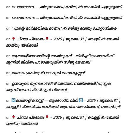
പൊന്നോണം … തിരുവോണം (കവിത) ✍ റോബിൻ പള്ളുരുത്തി
on
പൊന്നോണം … തിരുവോണം (കവിത) ✍ റോബിൻ പള്ളുരുത്തി
on
‘ എന്റെ ഓർമ്മയിലെ ഓണം ‘ ✍ ബിന്ദു വേണു ചോറ്റാനിക്കര
on
ചിന്താ പ്രഭാതം
– 2026 | ജൂലൈ 31 | വെള്ളി ✍
ബേബി
on
മാത്യു അടിമാലി
ആത്മാഭിമാനത്തിന്റെ അതിരുകൾ.. തിരിച്ചറിയാത്തവർക്ക്
on
മുന്നിൽ ജീവിതം പാഴാക്കരുത് ✍️ സിജു ജേക്കബ്
മാലാഖ (കവിത) ✍ രാഹുൽ രാധാകൃഷ്ണൻ
on
ഉമ്മയുടെ നുണകൾ ജീവിതത്തിലെ സത്യങ്ങൾ (പുസ്തക
on
ആസ്വാദനം) ✍ പി എൻ വിജയൻ
മലയാളി മനസ്സ് — ആരോഗ്യ വീഥി
– 2026 | ജൂലൈ 31 |
on
വെള്ളി | ✍
തയ്യാറാക്കിയത്: ആസിഫ അഫ്രോസ്, ബാംഗ്ലൂർ
ചിന്താ പ്രഭാതം
– 2026 | ജൂലൈ 31 | വെള്ളി ✍
ബേബി
on
മാത്യു അടിമാലി