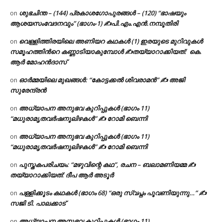
ശുഭചിന്ത – (144) പ്രകാശഗോപുരങ്ങൾ – (120) “ഭാഷയും
on
ആശയസംവേദനവും” (ഭാഗം-1) ✍പി.എം.എൻ.നമ്പൂതിരി
വെള്ളിത്തിരയിലെ അണിയറ കഥകൾ (1) ഇരയുടെ മുറിവുകൾ
on
സമൂഹത്തിന്‍റെ കണ്ണാടിയാകുമ്പോൾ ✍തയ്യാറാക്കിയത്: കെ.
ആര്‍ മോഹന്‍ദാസ്
ഓർമ്മയിലെ മുഖങ്ങൾ: “കോട്ടക്കൽ ശിവരാമൻ” ✍ അജി
on
സുരേന്ദ്രൻ
അധ്യാപന അനുഭവ കുറിപ്പുകൾ (ഭാഗം 11)
on
“മധുരാമൃതവർഷനൂലിഴകൾ” ✍ റോമി ബെന്നി
അധ്യാപന അനുഭവ കുറിപ്പുകൾ (ഭാഗം 11)
on
“മധുരാമൃതവർഷനൂലിഴകൾ” ✍ റോമി ബെന്നി
പുസ്തകപരിചയം: “മഴുവിന്റെ കഥ”, രചന – ബലാമണിയമ്മ ✍
on
തയ്യാറാക്കിയത്: ദീപ ആർ അടൂർ
പള്ളിക്കൂടം കഥകൾ (ഭാഗം 68) “ഒരു സ്വപ്നം പൂവണിയുന്നു…” ✍
on
സജി ടി. പാലക്കാട്
അധ്യാപന അനുഭവ കുറിപ്പുകൾ (ഭാഗം 11)
on