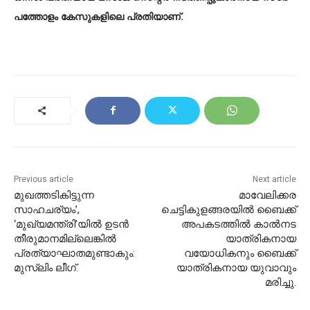
പത്തോളം കേസുകളിലെ പ്രതിയാണ്.
Previous article
Next article
മുഖത്തടികിട്ടുന്ന
മാവേലിക്കര
സാഹചര്യം’,
ചെട്ടികുളങ്ങരയില്‍ ബൈക്ക്
‘മുഖ്യമന്ത്രി’യിൽ ഉടൻ
അപകടത്തില്‍ കാല്‍നട
തീരുമാനമില്ലെങ്കിൽ
യാത്രികനായ
പ്രത്യാഘാതമുണ്ടാകും:
വയോധികനും ബൈക്ക്
മുസ്ലിം ലീഗ്.
യാത്രികനായ യുവാവും
മരിച്ചു.