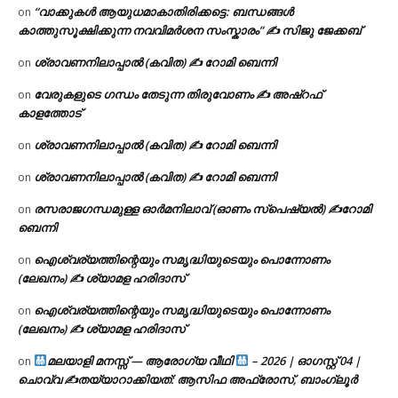
“വാക്കുകൾ ആയുധമാകാതിരിക്കട്ടെ: ബന്ധങ്ങൾ
on
കാത്തുസൂക്ഷിക്കുന്ന നവവിമർശന സംസ്കാരം” ✍️ സിജു ജേക്കബ്
ശ്രാവണനിലാപ്പാൽ (കവിത) ✍ റോമി ബെന്നി
on
വേരുകളുടെ ഗന്ധം തേടുന്ന തിരുവോണം ✍ അഷ്റഫ്
on
കാളത്തോട്
ശ്രാവണനിലാപ്പാൽ (കവിത) ✍ റോമി ബെന്നി
on
ശ്രാവണനിലാപ്പാൽ (കവിത) ✍ റോമി ബെന്നി
on
രസരാജഗന്ധമുള്ള ഓർമനിലാവ് (ഓണം സ്‌പെഷ്യൽ) ✍റോമി
on
ബെന്നി
ഐശ്വര്യത്തിന്റെയും സമൃദ്ധിയുടെയും പൊന്നോണം
on
(ലേഖനം) ✍ ശ്യാമള ഹരിദാസ്
ഐശ്വര്യത്തിന്റെയും സമൃദ്ധിയുടെയും പൊന്നോണം
on
(ലേഖനം) ✍ ശ്യാമള ഹരിദാസ്
മലയാളി മനസ്സ് — ആരോഗ്യ വീഥി
– 2026 | ഓഗസ്റ്റ് 04 |
on
ചൊവ്വ ✍
തയ്യാറാക്കിയത്: ആസിഫ അഫ്രോസ്, ബാംഗ്ലൂർ