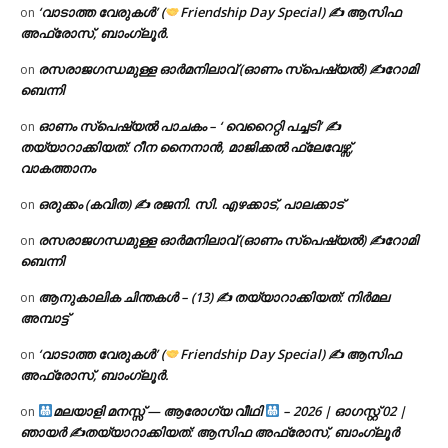
‘വാടാത്ത വേരുകൾ’ (
Friendship Day Special) ✍ ആസിഫ
on
അഫ്രോസ്, ബാംഗ്ലൂർ.
രസരാജഗന്ധമുള്ള ഓർമനിലാവ് (ഓണം സ്‌പെഷ്യൽ) ✍റോമി
on
ബെന്നി
ഓണം സ്പെഷ്യൽ പാചകം – ‘ വെറൈറ്റി പച്ചടി’ ✍
on
തയ്യാറാക്കിയത്: റീന നൈനാൻ, മാജിക്കൽ ഫ്ലേവേഴ്സ്,
വാകത്താനം
ഒരുക്കം (കവിത) ✍ രജനി. സി. എഴക്കാട്, പാലക്കാട്
on
രസരാജഗന്ധമുള്ള ഓർമനിലാവ് (ഓണം സ്‌പെഷ്യൽ) ✍റോമി
on
ബെന്നി
ആനുകാലിക ചിന്തകൾ – (13) ✍ തയ്യാറാക്കിയത്: നിർമല
on
അമ്പാട്ട്
‘വാടാത്ത വേരുകൾ’ (
Friendship Day Special) ✍ ആസിഫ
on
അഫ്രോസ്, ബാംഗ്ലൂർ.
മലയാളി മനസ്സ് — ആരോഗ്യ വീഥി
– 2026 | ഓഗസ്റ്റ് 02 |
on
ഞായർ ✍
തയ്യാറാക്കിയത്: ആസിഫ അഫ്രോസ്, ബാംഗ്ലൂർ