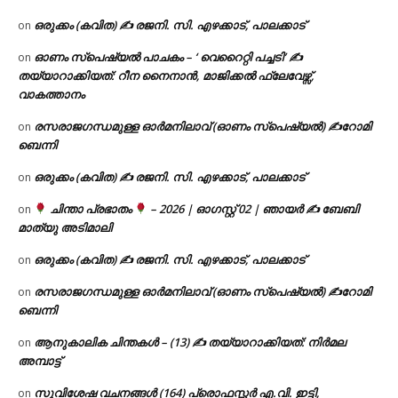
ഒരുക്കം (കവിത) ✍ രജനി. സി. എഴക്കാട്, പാലക്കാട്
on
ഓണം സ്പെഷ്യൽ പാചകം – ‘ വെറൈറ്റി പച്ചടി’ ✍
on
തയ്യാറാക്കിയത്: റീന നൈനാൻ, മാജിക്കൽ ഫ്ലേവേഴ്സ്,
വാകത്താനം
രസരാജഗന്ധമുള്ള ഓർമനിലാവ് (ഓണം സ്‌പെഷ്യൽ) ✍റോമി
on
ബെന്നി
ഒരുക്കം (കവിത) ✍ രജനി. സി. എഴക്കാട്, പാലക്കാട്
on
ചിന്താ പ്രഭാതം
– 2026 | ഓഗസ്റ്റ് 02 | ഞായർ ✍
ബേബി
on
മാത്യു അടിമാലി
ഒരുക്കം (കവിത) ✍ രജനി. സി. എഴക്കാട്, പാലക്കാട്
on
രസരാജഗന്ധമുള്ള ഓർമനിലാവ് (ഓണം സ്‌പെഷ്യൽ) ✍റോമി
on
ബെന്നി
ആനുകാലിക ചിന്തകൾ – (13) ✍ തയ്യാറാക്കിയത്: നിർമല
on
അമ്പാട്ട്
സുവിശേഷ വചനങ്ങൾ (164) പ്രൊഫസ്സർ എ.വി. ഇട്ടി,
on