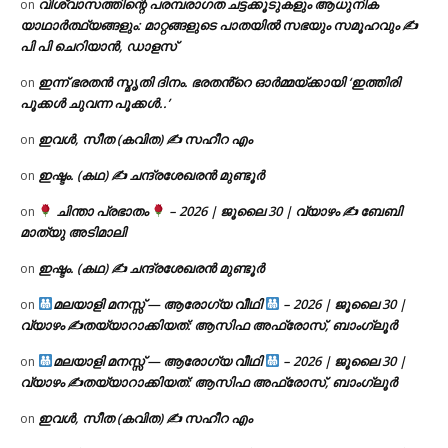
വിശ്വാസത്തിന്റെ പരമ്പരാഗത ചട്ടക്കൂടുകളും ആധുനിക
on
യാഥാർത്ഥ്യങ്ങളും: മാറ്റങ്ങളുടെ പാതയിൽ സഭയും സമൂഹവും ✍
പി പി ചെറിയാൻ, ഡാളസ്
ഇന്ന് ഭരതൻ സ്മൃതി ദിനം. ഭരതൻ്റെ ഓർമ്മയ്ക്കായി ‘ഇത്തിരി
on
പൂക്കൾ ചുവന്ന പൂക്കൾ..’
ഇവൾ, സീത (കവിത) ✍ സഹീറ എം
on
ഇഷ്ടം. (കഥ) ✍ ചന്ദ്രശേഖരൻ മുണ്ടൂർ
on
ചിന്താ പ്രഭാതം
– 2026 | ജൂലൈ 30 | വ്യാഴം ✍
ബേബി
on
മാത്യു അടിമാലി
ഇഷ്ടം. (കഥ) ✍ ചന്ദ്രശേഖരൻ മുണ്ടൂർ
on
മലയാളി മനസ്സ് — ആരോഗ്യ വീഥി
– 2026 | ജൂലൈ 30 |
on
വ്യാഴം ✍
തയ്യാറാക്കിയത്: ആസിഫ അഫ്രോസ്, ബാംഗ്ലൂർ
മലയാളി മനസ്സ് — ആരോഗ്യ വീഥി
– 2026 | ജൂലൈ 30 |
on
വ്യാഴം ✍
തയ്യാറാക്കിയത്: ആസിഫ അഫ്രോസ്, ബാംഗ്ലൂർ
ഇവൾ, സീത (കവിത) ✍ സഹീറ എം
on