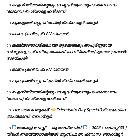
ഐശ്വര്യത്തിന്റെയും സമൃദ്ധിയുടെയും പൊന്നോണം
on
(ലേഖനം) ✍ ശ്യാമള ഹരിദാസ്
പൂക്കളത്തിനപ്പുറം (കവിത) ✍ ദീപ ആർ അടൂർ
on
ഓണം (കവിത) ✍ PN വിജയൻ
on
ലക്ഷ്യബോധമില്ലാത്ത തുടക്കങ്ങളും അപൂർണ്ണമായ
on
സ്വപ്നങ്ങളും. ✍️സിജു ജേക്കബ്, ഓസ്‌ട്രേലിയ (എഴുത്തുകാരൻ/
സഞ്ചാരി)
ഓണം (കവിത) ✍ PN വിജയൻ
on
പൂക്കളത്തിനപ്പുറം (കവിത) ✍ ദീപ ആർ അടൂർ
on
ഐശ്വര്യത്തിന്റെയും സമൃദ്ധിയുടെയും പൊന്നോണം
on
(ലേഖനം) ✍ ശ്യാമള ഹരിദാസ്
‘വാടാത്ത വേരുകൾ’ (
Friendship Day Special) ✍ ആസിഫ
on
അഫ്രോസ്, ബാംഗ്ലൂർ.
മലയാളി മനസ്സ് — ആരോഗ്യ വീഥി
– 2026 | ഓഗസ്റ്റ് 03 |
on
തിങ്കൾ ✍
തയ്യാറാക്കിയത്: ആസിഫ അഫ്രോസ്, ബാംഗ്ലൂർ