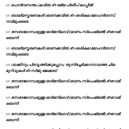
പൊൻവസന്തം (കവിത) ✍ രമ്യ പ്രദീപ് കാപ്പിൽ
on
ബാല്യസ്മരണകൾ (ഓണക്കവിത) ✍ ശശികല മോഹൻദാസ്,
on
നവിമുംബൈ
രസരാജഗന്ധമുള്ള ഓർമനിലാവ് (ഓണം സ്‌പെഷ്യൽ) ✍റോമി
on
ബെന്നി
ബാല്യസ്മരണകൾ (ഓണക്കവിത) ✍ ശശികല മോഹൻദാസ്,
on
നവിമുംബൈ
വാക്കിനും പ്രവൃത്തിക്കുമപ്പുറം: തുന്നിച്ചേർക്കാനാവാത്ത ചില
on
മുറിവുകൾ ✍️ സിജു ജേക്കബ്
രസരാജഗന്ധമുള്ള ഓർമനിലാവ് (ഓണം സ്‌പെഷ്യൽ) ✍റോമി
on
ബെന്നി
രസരാജഗന്ധമുള്ള ഓർമനിലാവ് (ഓണം സ്‌പെഷ്യൽ) ✍റോമി
on
ബെന്നി
രസരാജഗന്ധമുള്ള ഓർമനിലാവ് (ഓണം സ്‌പെഷ്യൽ) ✍റോമി
on
ബെന്നി