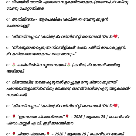
ട്രെയിൻ യാത്ര എങ്ങനെ സുരക്ഷിതമാക്കാം (ലേഖനം) ✍ ബിന്ദു
on
വേണു ചോറ്റാനിക്കര
അതിജീവനം – ആപേക്ഷികം (കവിത) ✍ വേണുക്കുട്ടൻ
on
ചേരാവെള്ളി
‘കിണറിനപ്പുറം’ (കവിത) ✍ വർഗീസ് റ്റി നൈനാൻ (Dil Se
)
on
‘നിശബ്ദമാക്കപ്പെടുന്ന നിലവിളികൾ’ രചന: പ്രീതി രാധാകൃഷ്ണൻ.
on
✍ കവിത അവലോകനം: മായ അനൂപ്
കാർഗിൽദിന സ്മരണഞ്ജലി
(കവിത) ✍ ബേബി മാത്യു
on
അടിമാലി
വിജയമല്ല; നമ്മെ കൂടുതൽ ഉറപ്പുള്ള മനുഷ്യരാക്കുന്നത്
on
പരാജയങ്ങളാണ് ✍️സിജു ജേക്കബ്, ഓസ്‌ട്രേലിയ (എഴുത്തുകാരൻ/
സഞ്ചാരി)
‘കിണറിനപ്പുറം’ (കവിത) ✍ വർഗീസ് റ്റി നൈനാൻ (Dil Se
)
on
“ഇന്നത്തെ ചിന്താവിഷയം”
– 2026 | ജൂലൈ 28 | ചൊവ്വ ✍
on
പ്രൊഫസ്സർ എ.വി. ഇട്ടി മാവേലിക്കര
ചിന്താ പ്രഭാതം
– 2026 | ജൂലൈ 28 | ചൊവ്വ ✍
ബേബി
on