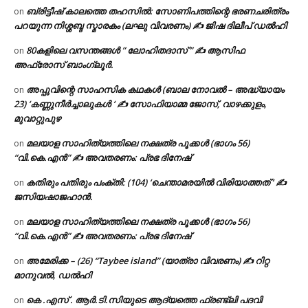
ബ്രിട്ടീഷ് കാലത്തെ തഹസിൽ: സോണിപത്തിന്റെ ഭരണചരിത്രം
on
പറയുന്ന നിശ്ശബ്ദ സ്മാരകം (ലഘു വിവരണം) ✍ ജിഷ ദിലീപ് ഡൽഹി
80കളിലെ വസന്തങ്ങൾ ” ലോഹിതദാസ് ” ✍ ആസിഫ
on
അഫ്രോസ് ബാംഗ്ലൂർ.
അപ്പുവിന്റെ സാഹസിക കഥകൾ (ബാല നോവൽ – അദ്ധ്യായം
on
23) ‘കണ്ണുനീർച്ചാലുകൾ ‘ ✍ സോഫിയാമ്മ ജോസ്, വാഴക്കുളം,
മുവാറ്റുപുഴ
മലയാള സാഹിത്യത്തിലെ നക്ഷത്ര പൂക്കൾ (ഭാഗം 56)
on
“വി.കെ.എൻ” ✍ അവതരണം: പ്രഭ ദിനേഷ്
കതിരും പതിരും പംക്തി: (104) ‘ചെന്താമരയിൽ വിരിയാത്തത് ‘ ✍
on
ജസിയഷാജഹാൻ.
മലയാള സാഹിത്യത്തിലെ നക്ഷത്ര പൂക്കൾ (ഭാഗം 56)
on
“വി.കെ.എൻ” ✍ അവതരണം: പ്രഭ ദിനേഷ്
അമേരിക്ക – (26) “Taybee island” (യാത്രാ വിവരണം) ✍ റിറ്റ
on
മാനുവൽ, ഡൽഹി
കെ .എസ് . ആർ.ടി.സിയുടെ ആദ്യത്തെ ഫ്രണ്ട്ലി പദവി
on