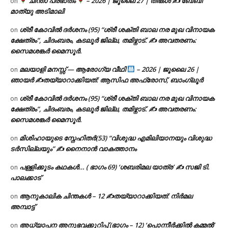
ചിന്താ പ്രഭാതം
– 2026 | ജൂലൈ 27 | തിങ്കൾ ✍
ബേബി
on
മാത്യു അടിമാലി
ശ്രീ കോവിൽ ദർശനം (95) “ശ്രീ ശക്തി ബാല നര മുഖ വിനായക
on
ക്ഷേത്രം”, ചിദംബരം, കടലൂർ ജില്ല, തമിഴ്നാട്. ✍ അവതരണം:
സൈമശങ്കർ മൈസൂർ.
മലയാളി മനസ്സ് — ആരോഗ്യ വീഥി
– 2026 | ജൂലൈ 26 |
on
ഞായർ ✍
തയ്യാറാക്കിയത്: ആസിഫ അഫ്രോസ്, ബാംഗ്ലൂർ
ശ്രീ കോവിൽ ദർശനം (95) “ശ്രീ ശക്തി ബാല നര മുഖ വിനായക
on
ക്ഷേത്രം”, ചിദംബരം, കടലൂർ ജില്ല, തമിഴ്നാട്. ✍ അവതരണം:
സൈമശങ്കർ മൈസൂർ.
മിശിഹായുടെ സ്നേഹിതർ(53) “വിശുദ്ധ എമിലിയാനയും വിശുദ്ധ
on
ടര്‍സില്ലയും” ✍ നൈനാൻ വാകത്താനം
പള്ളിക്കൂടം കഥകൾ… ( ഭാഗം 69) ‘ശബരിമല യാത്ര’ ✍ സജി ടി.
on
പാലക്കാട്
ആനുകാലിക ചിന്തകൾ – 12 ✍തയ്യാറാക്കിയത്: നിർമല
on
അമ്പാട്ട്
അധ്യാപന അനുഭവക്കുറിപ്പ് (ഭാഗം – 12) ‘പൊന്നീർക്കിൽ കമ്മൽ’
on