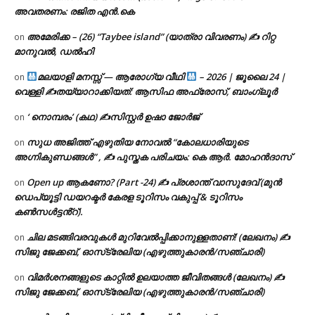
അവതരണം: രജിത എൻ.കെ
അമേരിക്ക – (26) “Taybee island” (യാത്രാ വിവരണം) ✍ റിറ്റ
on
മാനുവൽ, ഡൽഹി
മലയാളി മനസ്സ് — ആരോഗ്യ വീഥി
– 2026 | ജൂലൈ 24 |
on
വെള്ളി ✍
തയ്യാറാക്കിയത്: ആസിഫ അഫ്രോസ്, ബാംഗ്ലൂർ
‘ നൊമ്പരം’ (കഥ) ✍സിസ്റ്റർ ഉഷാ ജോർജ്
on
സുധ അജിത്ത് എഴുതിയ നോവൽ “കോലധാരിയുടെ
on
അഗ്നികുണ്ഡങ്ങള്‍” , ✍ പുസ്തക പരിചയം: കെ ആർ. മോഹൻദാസ്
Open up ആകണോ? (Part -24) ✍ പ്രശാന്ത് വാസുദേവ് (മുൻ
on
ഡെപ്യൂട്ടി ഡയറക്ടർ കേരള ടൂറിസം വകുപ്പ് & ടൂറിസം
കൺസൾട്ടൻ്റ്).
ചില മടങ്ങിവരവുകൾ മുറിവേൽപ്പിക്കാനുള്ളതാണ്! (ലേഖനം) ✍️
on
സിജു ജേക്കബ്, ഓസ്‌ട്രേലിയ (എഴുത്തുകാരൻ/സഞ്ചാരി)
വിമർശനങ്ങളുടെ കാറ്റിൽ ഉലയാത്ത ജീവിതങ്ങൾ (ലേഖനം) ✍️
on
സിജു ജേക്കബ്, ഓസ്‌ട്രേലിയ (എഴുത്തുകാരൻ/സഞ്ചാരി)