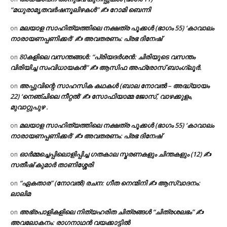
“മധുരാമൃതവർഷനൂലിഴകൾ” ✍ റോമി ബെന്നി
മലയാള സാഹിത്യത്തിലെ നക്ഷത്ര പൂക്കൾ (ഭാഗം 55) ‘കാവാലം
on
നാരായണപ്പണിക്കർ’ ✍ അവതരണം: പ്രഭ ദിനേഷ്
80കളിലെ വസന്തങ്ങൾ: “പ്രിയദർശൻ: ചിരിയുടെ വസന്തം
on
വിരിയിച്ച സംവിധായകൻ” ✍ ആസിഫ അഫ്രോസ് ബാംഗ്ലൂർ.
അപ്പുവിന്റെ സാഹസിക കഥകൾ (ബാല നോവൽ – അദ്ധ്യായം
on
22) ‘നെഞ്ചിലെ നീറ്റൽ’ ✍ സോഫിയാമ്മ ജോസ്, വാഴക്കുളം,
മുവാറ്റുപുഴ .
മലയാള സാഹിത്യത്തിലെ നക്ഷത്ര പൂക്കൾ (ഭാഗം 55) ‘കാവാലം
on
നാരായണപ്പണിക്കർ’ ✍ അവതരണം: പ്രഭ ദിനേഷ്
ഓർമ്മച്ചെപ്പിലൊളിപ്പിച്ച ഗതകാല സ്മരണകളും ചിന്തകളും (12) ✍
on
സതീഷ് കുമാർ താണിശ്ശേരി
“ഏകതാര” (നോവൽ) രചന: ഗീത നെന്മിനി ✍ ആസ്വാദനം:
on
ലാലിമ
അഭ്രപാളികളിലെ നിത്യഹരിത ചിത്രങ്ങൾ “ചിത്രശലഭം” ✍
on
അവലോകനം: രാഗനാഥൻ വയക്കാട്ടിൽ