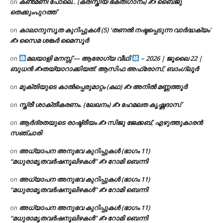
കൺമണി പോലെ.. (ക്രിസ്തീയ ഭക്തിഗാനം) ✍ ബൈജു
on
തെക്കുംപുറത്ത്
കാലാനുസൃത കുറിപ്പുകൾ (5) ‘തണൽ നഷ്ടപ്പെടുന്ന വാർദ്ധക്യം’
on
✍ സൈമ ശങ്കർ മൈസൂർ
മലയാളി മനസ്സ് — ആരോഗ്യ വീഥി
– 2026 | ജൂലൈ 22 |
on
ബുധൻ ✍
തയ്യാറാക്കിയത്: ആസിഫ അഫ്രോസ്, ബാംഗ്ലൂർ
മുക്തിയുടെ കാൽപ്പെരുമാറ്റം (കഥ) ✍ അനിൽ മണ്ണത്തൂർ
on
സ്ത്രീ ശാക്തീകരണം. (ലേഖനം) ✍ ഹേമലത കൃഷ്ണദാസ്
on
ആർദ്രതയുടെ രാഷ്ട്രീയം ✍️ സിജു ജേക്കബ്, എഴുത്തുകാരൻ
on
സഞ്ചാരി
അധ്യാപന അനുഭവ കുറിപ്പുകൾ (ഭാഗം 11)
on
“മധുരാമൃതവർഷനൂലിഴകൾ” ✍ റോമി ബെന്നി
അധ്യാപന അനുഭവ കുറിപ്പുകൾ (ഭാഗം 11)
on
“മധുരാമൃതവർഷനൂലിഴകൾ” ✍ റോമി ബെന്നി
അധ്യാപന അനുഭവ കുറിപ്പുകൾ (ഭാഗം 11)
on
“മധുരാമൃതവർഷനൂലിഴകൾ” ✍ റോമി ബെന്നി