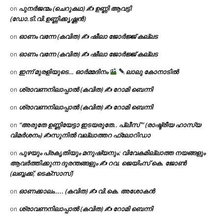
പുനർജന്മം (ചെറുകഥ) ✍ ഉണ്ണി ആവട്ടി
on
(ഡോ.ടി.വി.ഉണ്ണിക്കൃഷ്ണൻ)
ഓണം വന്നേ (കവിത) ✍ ഷീലാ ജോർജ്ജ് കല്ലട
on
ഓണം വന്നേ (കവിത) ✍ ഷീലാ ജോർജ്ജ് കല്ലട
on
ഇന്ന് മുരളിയുടെ… ഓർമ്മദിനം
ലാലു കോനാടിൽ
on
ശ്രാവണനിലാപ്പാൽ (കവിത) ✍ റോമി ബെന്നി
on
ശ്രാവണനിലാപ്പാൽ (കവിത) ✍ റോമി ബെന്നി
on
“അരുതേ ഉണ്ണിയേട്ടാ ഇടയരുതേ.. പ്ലീസ് ” (രാഷ്ട്രീയ ഹാസ്യ
on
വിമർശനം) ✍സുനിൽ വല്ലാത്തറ ഫ്ലോറിഡാ
പുഴയും പ്രകൃതിയും മനുഷ്യനും: വിവേകമില്ലാത്ത നയങ്ങളും
on
ആവർത്തിക്കുന്ന ദുരന്തങ്ങളും ✍ റവ. ജെയിംസ് കെ. ജോൺ
(ലബ്ബക്ക്, ടെക്സാസ്)
ഓണക്കാലം….. (കവിത) ✍ വി.കെ. അശോകൻ
on
ശ്രാവണനിലാപ്പാൽ (കവിത) ✍ റോമി ബെന്നി
on