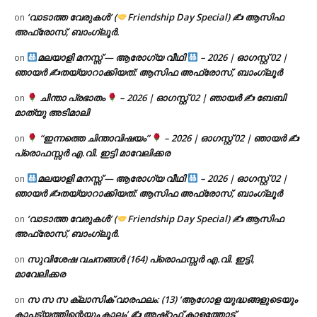
‘വാടാത്ത വേരുകൾ’ (
Friendship Day Special) ✍ ആസിഫ
on
അഫ്രോസ്, ബാംഗ്ലൂർ.
മലയാളി മനസ്സ് — ആരോഗ്യ വീഥി
– 2026 | ഓഗസ്റ്റ് 02 |
on
ഞായർ ✍
തയ്യാറാക്കിയത്: ആസിഫ അഫ്രോസ്, ബാംഗ്ലൂർ
ചിന്താ പ്രഭാതം
– 2026 | ഓഗസ്റ്റ് 02 | ഞായർ ✍
ബേബി
on
മാത്യു അടിമാലി
“ഇന്നത്തെ ചിന്താവിഷയം”
– 2026 | ഓഗസ്റ്റ് 02 | ഞായർ ✍
on
പ്രൊഫസ്സർ എ.വി. ഇട്ടി മാവേലിക്കര
മലയാളി മനസ്സ് — ആരോഗ്യ വീഥി
– 2026 | ഓഗസ്റ്റ് 02 |
on
ഞായർ ✍
തയ്യാറാക്കിയത്: ആസിഫ അഫ്രോസ്, ബാംഗ്ലൂർ
‘വാടാത്ത വേരുകൾ’ (
Friendship Day Special) ✍ ആസിഫ
on
അഫ്രോസ്, ബാംഗ്ലൂർ.
സുവിശേഷ വചനങ്ങൾ (164) പ്രൊഫസ്സർ എ.വി. ഇട്ടി,
on
മാവേലിക്കര
സ സ സ ക്ലാസിക് വാരഫലം: (13) ‘ആഗോള യുദ്ധങ്ങളുടെയും
on
കാപട്യത്തിന്റെയും കാലം’ ✍ അഷ്റഫ് കാളത്തോട്