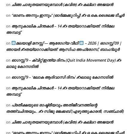
ചിങ്ങ ചാരുതയണയുമ്പോൾ (കവിത) ✍ കല്ലറ അജയൻ
on
“ഓണം അന്നും ഇന്നും” (ഓർമ്മക്കുറിപ്പ്) ✍ ഒ.കെ.ശൈലജ ടീച്ചർ
on
ആനുകാലിക ചിന്തകൾ – 14 ✍ തയ്യാറാക്കിയത്: നിർമല
on
അമ്പാട്ട്
മലയാളി മനസ്സ് — ആരോഗ്യ വീഥി
– 2026 | ഓഗസ്റ്റ് 09 |
on
ഞായർ ✍
തയ്യാറാക്കിയത്: ആസിഫ അഫ്രോസ്, ബാംഗ്ലൂർ
ഓഗസ്റ്റ് 9 – ക്വിറ്റ് ഇന്ത്യ ദിനം (Quit India Movement Day) ✍
on
ലാലു കോനാടിൽ
ഓഗസ്റ്റ് 9 – ‘ലോക ആദിവാസി ദിനം’ ✍️ലാലു കോനാടിൽ
on
ആനുകാലിക ചിന്തകൾ – 14 ✍ തയ്യാറാക്കിയത്: നിർമല
on
അമ്പാട്ട്
പ്രതീക്ഷയുടെ രാഷ്ട്രീയവും അതിജീവനത്തിന്റെ
on
തത്ത്വചിന്തയും.. ✍️ സിജു ജേക്കബ് (എഴുത്തുകാരൻ, സഞ്ചാരി)
ചിങ്ങ ചാരുതയണയുമ്പോൾ (കവിത) ✍ കല്ലറ അജയൻ
on
“ഓണം അന്നും ഇന്നും” (ഓർമ്മക്കുറിപ്പ്) ✍ ഒ.കെ.ശൈലജ ടീച്ചർ
on