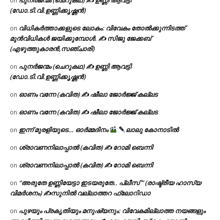
പുനർജന്മം (ചെറുകഥ) ✍ ഉണ്ണി ആവട്ടി
on
(ഡോ.ടി.വി.ഉണ്ണിക്കൃഷ്ണൻ)
വിധികർത്താക്കളുടെ ലോകം: വിവേകം തോൽക്കുന്നിടത്ത്
on
മുൻവിധികൾ ജയിക്കുമ്പോൾ. ✍️ സിജു ജേക്കബ്
(എഴുത്തുകാരൻ,സഞ്ചാരി)
പുനർജന്മം (ചെറുകഥ) ✍ ഉണ്ണി ആവട്ടി
on
(ഡോ.ടി.വി.ഉണ്ണിക്കൃഷ്ണൻ)
ഓണം വന്നേ (കവിത) ✍ ഷീലാ ജോർജ്ജ് കല്ലട
on
ഓണം വന്നേ (കവിത) ✍ ഷീലാ ജോർജ്ജ് കല്ലട
on
ഇന്ന് മുരളിയുടെ… ഓർമ്മദിനം
ലാലു കോനാടിൽ
on
ശ്രാവണനിലാപ്പാൽ (കവിത) ✍ റോമി ബെന്നി
on
ശ്രാവണനിലാപ്പാൽ (കവിത) ✍ റോമി ബെന്നി
on
“അരുതേ ഉണ്ണിയേട്ടാ ഇടയരുതേ.. പ്ലീസ് ” (രാഷ്ട്രീയ ഹാസ്യ
on
വിമർശനം) ✍സുനിൽ വല്ലാത്തറ ഫ്ലോറിഡാ
പുഴയും പ്രകൃതിയും മനുഷ്യനും: വിവേകമില്ലാത്ത നയങ്ങളും
on