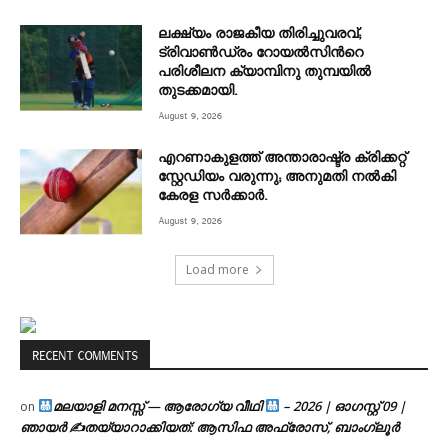
ലക്ഷ്യം രാജകീയ തിരിച്ചുവരവ്;
ട്രിവാൺഡ്രം റോയൽസിന്‍റെ
പരിശീലന ക്യാമ്പിനു തുമ്പയില്‍
തുടക്കമായി.
August 9, 2026
എറണാകുളത്ത് അന്താരാഷ്ട്ര ക്രിക്കറ്റ്
സ്റ്റേഡിയം വരുന്നു; അനുമതി നൽകി
കേരള സർക്കാർ.
August 9, 2026
Load more
RECENT COMMENTS
മലയാളി മനസ്സ് — ആരോഗ്യ വീഥി
– 2026 | ഓഗസ്റ്റ് 09 |
on
ഞായർ ✍
തയ്യാറാക്കിയത്: ആസിഫ അഫ്രോസ്, ബാംഗ്ലൂർ