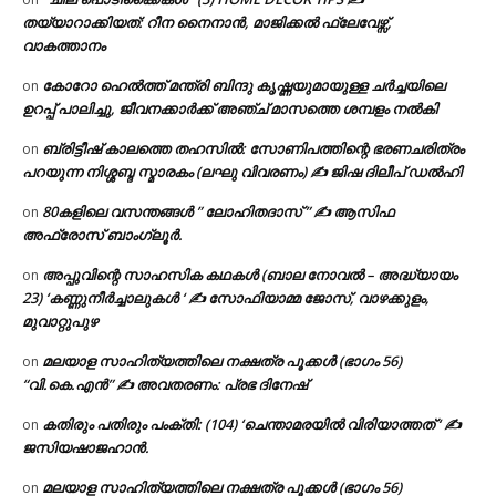
തയ്യാറാക്കിയത്: റീന നൈനാൻ, മാജിക്കൽ ഫ്ലേവേഴ്സ്,
വാകത്താനം
കോറോ ഹെൽത്ത് മന്ത്രി ബിന്ദു കൃഷ്ണയുമായുള്ള ചർച്ചയിലെ
on
ഉറപ്പ് പാലിച്ചു, ജീവനക്കാർക്ക് അഞ്ച് മാസത്തെ ശമ്പളം നൽകി
ബ്രിട്ടീഷ് കാലത്തെ തഹസിൽ: സോണിപത്തിന്റെ ഭരണചരിത്രം
on
പറയുന്ന നിശ്ശബ്ദ സ്മാരകം (ലഘു വിവരണം) ✍ ജിഷ ദിലീപ് ഡൽഹി
80കളിലെ വസന്തങ്ങൾ ” ലോഹിതദാസ് ” ✍ ആസിഫ
on
അഫ്രോസ് ബാംഗ്ലൂർ.
അപ്പുവിന്റെ സാഹസിക കഥകൾ (ബാല നോവൽ – അദ്ധ്യായം
on
23) ‘കണ്ണുനീർച്ചാലുകൾ ‘ ✍ സോഫിയാമ്മ ജോസ്, വാഴക്കുളം,
മുവാറ്റുപുഴ
മലയാള സാഹിത്യത്തിലെ നക്ഷത്ര പൂക്കൾ (ഭാഗം 56)
on
“വി.കെ.എൻ” ✍ അവതരണം: പ്രഭ ദിനേഷ്
കതിരും പതിരും പംക്തി: (104) ‘ചെന്താമരയിൽ വിരിയാത്തത് ‘ ✍
on
ജസിയഷാജഹാൻ.
മലയാള സാഹിത്യത്തിലെ നക്ഷത്ര പൂക്കൾ (ഭാഗം 56)
on