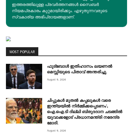
ഇത്തരത്തിലുള്ള പ്രവർത്തനങ്ങൾ സൈബർ
നിയമപ്രകാരം കുറ്റമായിരിക്കും. എഴുതുന്നവരുടെ
സ്വകാര്യ അഭിപ്രായങ്ങളാണ്.
MOST POPULAR
ഫുട്ബോൾ ഇതിഹാസം ലയണൽ
മെസ്സിയുടെ പിതാവ് അന്തരിച്ചു.
August 9, 2026
ചിപ്പുകൾ മുതൽ കപ്പലുകൾ വരെ
ഇന്ത്യയിൽ നിർമ്മിക്കപ്പെടണം’;
ഐ.ഐ.ടി ദില്ലി ബിരുദദാന ചടങ്ങിൽ
യുവാക്കളോട് പ്രധാനമന്ത്രി നരേന്ദ്ര
മോദി.
August 9, 2026