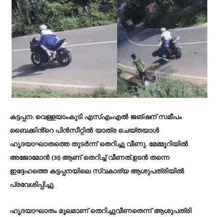
കട്ടപ്പന: വെള്ളയാംകുടി എസ്എംഎൽ ജങ്ഷന് സമീപം
ബൈക്കിൻ്റെ പിൻസീറ്റിൽ യാത്ര ചെയ്തയാൾ
ഹൃദയാഘാതത്തെ തുടർന്ന് തെറിച്ചു വീണു. മേമ്മൂറിയിൽ
അജോമോൻ (31) ആണ് തെറിച്ച് വീണത്.ഉടൻ തന്നെ
ഇദ്ദേഹത്തെ കട്ടപ്പനയിലെ സ്വകാര്യ ആശുപത്രിയിൽ
പ്രവേശിപ്പിച്ചു.
ഹൃദയാഘാതം മൂലമാണ് തെറിച്ചുവീണതെന്ന് ആശുപത്രി