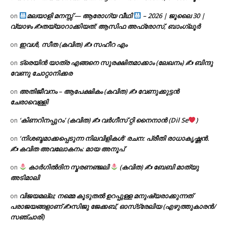
മലയാളി മനസ്സ് — ആരോഗ്യ വീഥി
– 2026 | ജൂലൈ 30 |
on
വ്യാഴം ✍
തയ്യാറാക്കിയത്: ആസിഫ അഫ്രോസ്, ബാംഗ്ലൂർ
ഇവൾ, സീത (കവിത) ✍ സഹീറ എം
on
ട്രെയിൻ യാത്ര എങ്ങനെ സുരക്ഷിതമാക്കാം (ലേഖനം) ✍ ബിന്ദു
on
വേണു ചോറ്റാനിക്കര
അതിജീവനം – ആപേക്ഷികം (കവിത) ✍ വേണുക്കുട്ടൻ
on
ചേരാവെള്ളി
‘കിണറിനപ്പുറം’ (കവിത) ✍ വർഗീസ് റ്റി നൈനാൻ (Dil Se
)
on
‘നിശബ്ദമാക്കപ്പെടുന്ന നിലവിളികൾ’ രചന: പ്രീതി രാധാകൃഷ്ണൻ.
on
✍ കവിത അവലോകനം: മായ അനൂപ്
കാർഗിൽദിന സ്മരണഞ്ജലി
(കവിത) ✍ ബേബി മാത്യു
on
അടിമാലി
വിജയമല്ല; നമ്മെ കൂടുതൽ ഉറപ്പുള്ള മനുഷ്യരാക്കുന്നത്
on
പരാജയങ്ങളാണ് ✍️സിജു ജേക്കബ്, ഓസ്‌ട്രേലിയ (എഴുത്തുകാരൻ/
സഞ്ചാരി)