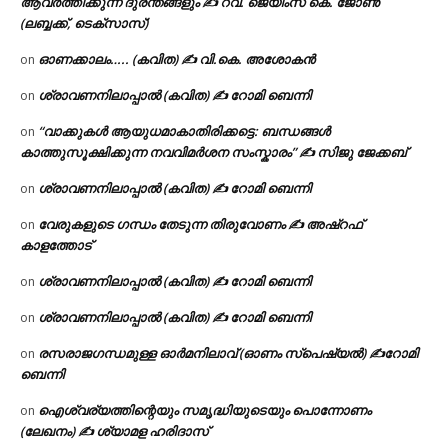
ആവർത്തിക്കുന്ന ദുരന്തങ്ങളും ✍ റവ. ജെയിംസ് കെ. ജോൺ
(ലബ്ബക്ക്, ടെക്സാസ്)
ഓണക്കാലം….. (കവിത) ✍ വി.കെ. അശോകൻ
on
ശ്രാവണനിലാപ്പാൽ (കവിത) ✍ റോമി ബെന്നി
on
“വാക്കുകൾ ആയുധമാകാതിരിക്കട്ടെ: ബന്ധങ്ങൾ
on
കാത്തുസൂക്ഷിക്കുന്ന നവവിമർശന സംസ്കാരം” ✍️ സിജു ജേക്കബ്
ശ്രാവണനിലാപ്പാൽ (കവിത) ✍ റോമി ബെന്നി
on
വേരുകളുടെ ഗന്ധം തേടുന്ന തിരുവോണം ✍ അഷ്റഫ്
on
കാളത്തോട്
ശ്രാവണനിലാപ്പാൽ (കവിത) ✍ റോമി ബെന്നി
on
ശ്രാവണനിലാപ്പാൽ (കവിത) ✍ റോമി ബെന്നി
on
രസരാജഗന്ധമുള്ള ഓർമനിലാവ് (ഓണം സ്‌പെഷ്യൽ) ✍റോമി
on
ബെന്നി
ഐശ്വര്യത്തിന്റെയും സമൃദ്ധിയുടെയും പൊന്നോണം
on
(ലേഖനം) ✍ ശ്യാമള ഹരിദാസ്