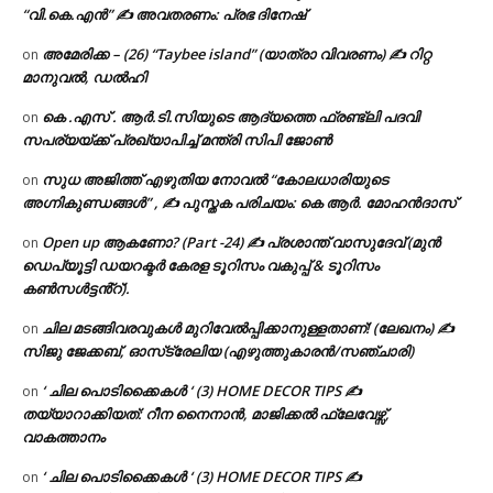
“വി.കെ.എൻ” ✍ അവതരണം: പ്രഭ ദിനേഷ്
അമേരിക്ക – (26) “Taybee island” (യാത്രാ വിവരണം) ✍ റിറ്റ
on
മാനുവൽ, ഡൽഹി
കെ .എസ് . ആർ.ടി.സിയുടെ ആദ്യത്തെ ഫ്രണ്ട്ലി പദവി
on
സപര്യയ്ക്ക് പ്രഖ്യാപിച്ച് മന്ത്രി സിപി ജോൺ
സുധ അജിത്ത് എഴുതിയ നോവൽ “കോലധാരിയുടെ
on
അഗ്നികുണ്ഡങ്ങള്‍” , ✍ പുസ്തക പരിചയം: കെ ആർ. മോഹൻദാസ്
Open up ആകണോ? (Part -24) ✍ പ്രശാന്ത് വാസുദേവ് (മുൻ
on
ഡെപ്യൂട്ടി ഡയറക്ടർ കേരള ടൂറിസം വകുപ്പ് & ടൂറിസം
കൺസൾട്ടൻ്റ്).
ചില മടങ്ങിവരവുകൾ മുറിവേൽപ്പിക്കാനുള്ളതാണ്! (ലേഖനം) ✍️
on
സിജു ജേക്കബ്, ഓസ്‌ട്രേലിയ (എഴുത്തുകാരൻ/സഞ്ചാരി)
‘ ചില പൊടിക്കൈകൾ ‘ (3) HOME DECOR TIPS ✍
on
തയ്യാറാക്കിയത്: റീന നൈനാൻ, മാജിക്കൽ ഫ്ലേവേഴ്സ്,
വാകത്താനം
‘ ചില പൊടിക്കൈകൾ ‘ (3) HOME DECOR TIPS ✍
on