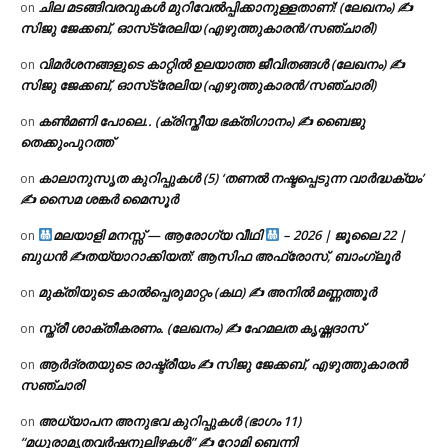
ചില മടങ്ങിവരവുകൾ മുറിവേൽപ്പിക്കാനുള്ളതാണ്! (ലേഖനം) ✍️
on
സിജു ജേക്കബ്, ഓസ്‌ട്രേലിയ (എഴുത്തുകാരൻ/സഞ്ചാരി)
വിമർശനങ്ങളുടെ കാറ്റിൽ ഉലയാത്ത ജീവിതങ്ങൾ (ലേഖനം) ✍️
on
സിജു ജേക്കബ്, ഓസ്‌ട്രേലിയ (എഴുത്തുകാരൻ/സഞ്ചാരി)
കൺമണി പോലെ.. (ക്രിസ്തീയ ഭക്തിഗാനം) ✍ ബൈജു
on
തെക്കുംപുറത്ത്
കാലാനുസൃത കുറിപ്പുകൾ (5) ‘തണൽ നഷ്ടപ്പെടുന്ന വാർദ്ധക്യം’
on
✍ സൈമ ശങ്കർ മൈസൂർ
മലയാളി മനസ്സ് — ആരോഗ്യ വീഥി
– 2026 | ജൂലൈ 22 |
on
ബുധൻ ✍
തയ്യാറാക്കിയത്: ആസിഫ അഫ്രോസ്, ബാംഗ്ലൂർ
മുക്തിയുടെ കാൽപ്പെരുമാറ്റം (കഥ) ✍ അനിൽ മണ്ണത്തൂർ
on
സ്ത്രീ ശാക്തീകരണം. (ലേഖനം) ✍ ഹേമലത കൃഷ്ണദാസ്
on
ആർദ്രതയുടെ രാഷ്ട്രീയം ✍️ സിജു ജേക്കബ്, എഴുത്തുകാരൻ
on
സഞ്ചാരി
അധ്യാപന അനുഭവ കുറിപ്പുകൾ (ഭാഗം 11)
on
“മധുരാമൃതവർഷനൂലിഴകൾ” ✍ റോമി ബെന്നി