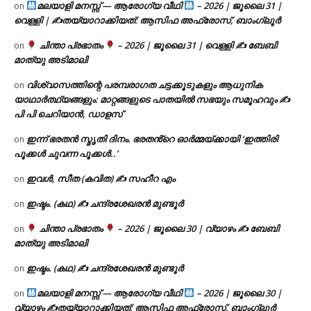
മലയാളി മനസ്സ് — ആരോഗ്യ വീഥി
– 2026 | ജൂലൈ 31 |
on
വെള്ളി | ✍
തയ്യാറാക്കിയത്: ആസിഫ അഫ്രോസ്, ബാംഗ്ലൂർ
ചിന്താ പ്രഭാതം
– 2026 | ജൂലൈ 31 | വെള്ളി ✍
ബേബി
on
മാത്യു അടിമാലി
വിശ്വാസത്തിന്റെ പരമ്പരാഗത ചട്ടക്കൂടുകളും ആധുനിക
on
യാഥാർത്ഥ്യങ്ങളും: മാറ്റങ്ങളുടെ പാതയിൽ സഭയും സമൂഹവും ✍
പി പി ചെറിയാൻ, ഡാളസ്
ഇന്ന് ഭരതൻ സ്മൃതി ദിനം. ഭരതൻ്റെ ഓർമ്മയ്ക്കായി ‘ഇത്തിരി
on
പൂക്കൾ ചുവന്ന പൂക്കൾ..’
ഇവൾ, സീത (കവിത) ✍ സഹീറ എം
on
ഇഷ്ടം. (കഥ) ✍ ചന്ദ്രശേഖരൻ മുണ്ടൂർ
on
ചിന്താ പ്രഭാതം
– 2026 | ജൂലൈ 30 | വ്യാഴം ✍
ബേബി
on
മാത്യു അടിമാലി
ഇഷ്ടം. (കഥ) ✍ ചന്ദ്രശേഖരൻ മുണ്ടൂർ
on
മലയാളി മനസ്സ് — ആരോഗ്യ വീഥി
– 2026 | ജൂലൈ 30 |
on
വ്യാഴം ✍
തയ്യാറാക്കിയത്: ആസിഫ അഫ്രോസ്, ബാംഗ്ലൂർ