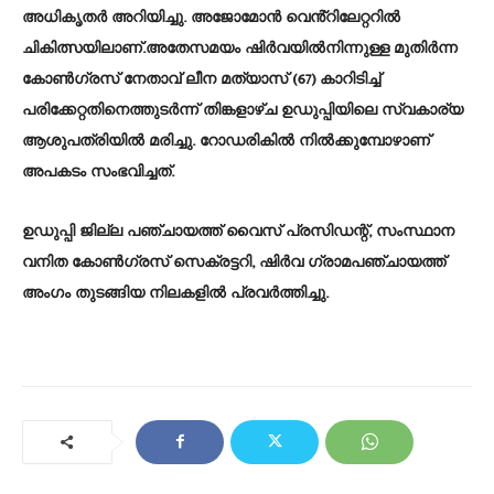
അധികൃതർ അറിയിച്ചു. അജോമോൻ വെൻ്റിലേറ്ററിൽ
ചികിത്സയിലാണ്.അതേസമയം ഷിർവയിൽനിന്നുള്ള മുതിർന്ന
കോൺഗ്രസ് നേതാവ് ലീന മത്യാസ് (67) കാറിടിച്ച്
പരിക്കേറ്റതിനെത്തുടർന്ന് തിങ്കളാഴ്ച ഉഡുപ്പിയിലെ സ്വകാര്യ
ആശുപത്രിയിൽ മരിച്ചു. റോഡരികിൽ നിൽക്കുമ്പോഴാണ്
അപകടം സംഭവിച്ചത്.
ഉഡുപ്പി ജില്ല പഞ്ചായത്ത് വൈസ് പ്രസിഡന്റ്, സംസ്ഥാന
വനിത കോൺഗ്രസ് സെക്രട്ടറി, ഷിർവ ഗ്രാമപഞ്ചായത്ത്
അംഗം തുടങ്ങിയ നിലകളിൽ പ്രവർത്തിച്ചു.