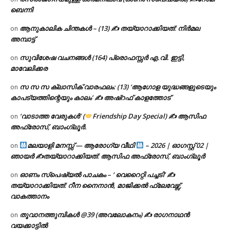
ബെന്നി
ആനുകാലിക ചിന്തകൾ – (13) ✍ തയ്യാറാക്കിയത്: നിർമല
on
അമ്പാട്ട്
സുവിശേഷ വചനങ്ങൾ (164) പ്രൊഫസ്സർ എ.വി. ഇട്ടി,
on
മാവേലിക്കര
സ സ സ ക്ലാസിക് വാരഫലം: (13) ‘ആഗോള യുദ്ധങ്ങളുടെയും
on
കാപട്യത്തിന്റെയും കാലം’ ✍ അഷ്റഫ് കാളത്തോട്
‘വാടാത്ത വേരുകൾ’ (
Friendship Day Special) ✍ ആസിഫ
on
അഫ്രോസ്, ബാംഗ്ലൂർ.
മലയാളി മനസ്സ് — ആരോഗ്യ വീഥി
– 2026 | ഓഗസ്റ്റ് 02 |
on
ഞായർ ✍
തയ്യാറാക്കിയത്: ആസിഫ അഫ്രോസ്, ബാംഗ്ലൂർ
ഓണം സ്പെഷ്യൽ പാചകം – ‘ വെറൈറ്റി പച്ചടി’ ✍
on
തയ്യാറാക്കിയത്: റീന നൈനാൻ, മാജിക്കൽ ഫ്ലേവേഴ്സ്,
വാകത്താനം
തൂവാനത്തുമ്പികൾ @39 (അവലോകനം) ✍ രാഗനാഥൻ
on
വയക്കാട്ടിൽ