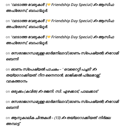
‘വാടാത്ത വേരുകൾ’ (
Friendship Day Special) ✍ ആസിഫ
on
അഫ്രോസ്, ബാംഗ്ലൂർ.
‘വാടാത്ത വേരുകൾ’ (
Friendship Day Special) ✍ ആസിഫ
on
അഫ്രോസ്, ബാംഗ്ലൂർ.
‘വാടാത്ത വേരുകൾ’ (
Friendship Day Special) ✍ ആസിഫ
on
അഫ്രോസ്, ബാംഗ്ലൂർ.
രസരാജഗന്ധമുള്ള ഓർമനിലാവ് (ഓണം സ്‌പെഷ്യൽ) ✍റോമി
on
ബെന്നി
ഓണം സ്പെഷ്യൽ പാചകം – ‘ വെറൈറ്റി പച്ചടി’ ✍
on
തയ്യാറാക്കിയത്: റീന നൈനാൻ, മാജിക്കൽ ഫ്ലേവേഴ്സ്,
വാകത്താനം
ഒരുക്കം (കവിത) ✍ രജനി. സി. എഴക്കാട്, പാലക്കാട്
on
രസരാജഗന്ധമുള്ള ഓർമനിലാവ് (ഓണം സ്‌പെഷ്യൽ) ✍റോമി
on
ബെന്നി
ആനുകാലിക ചിന്തകൾ – (13) ✍ തയ്യാറാക്കിയത്: നിർമല
on
അമ്പാട്ട്