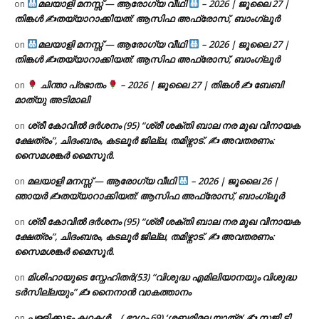
മലയാളി മനസ്സ് — ആരോഗ്യ വീഥി
– 2026 | ജൂലൈ 27 |
on
തിങ്കൾ ✍
തയ്യാറാക്കിയത്: ആസിഫ അഫ്രോസ്, ബാംഗ്ലൂർ
മലയാളി മനസ്സ് — ആരോഗ്യ വീഥി
– 2026 | ജൂലൈ 27 |
on
തിങ്കൾ ✍
തയ്യാറാക്കിയത്: ആസിഫ അഫ്രോസ്, ബാംഗ്ലൂർ
ചിന്താ പ്രഭാതം
– 2026 | ജൂലൈ 27 | തിങ്കൾ ✍
ബേബി
on
മാത്യു അടിമാലി
ശ്രീ കോവിൽ ദർശനം (95) “ശ്രീ ശക്തി ബാല നര മുഖ വിനായക
on
ക്ഷേത്രം”, ചിദംബരം, കടലൂർ ജില്ല, തമിഴ്നാട്. ✍ അവതരണം:
സൈമശങ്കർ മൈസൂർ.
മലയാളി മനസ്സ് — ആരോഗ്യ വീഥി
– 2026 | ജൂലൈ 26 |
on
ഞായർ ✍
തയ്യാറാക്കിയത്: ആസിഫ അഫ്രോസ്, ബാംഗ്ലൂർ
ശ്രീ കോവിൽ ദർശനം (95) “ശ്രീ ശക്തി ബാല നര മുഖ വിനായക
on
ക്ഷേത്രം”, ചിദംബരം, കടലൂർ ജില്ല, തമിഴ്നാട്. ✍ അവതരണം:
സൈമശങ്കർ മൈസൂർ.
മിശിഹായുടെ സ്നേഹിതർ(53) “വിശുദ്ധ എമിലിയാനയും വിശുദ്ധ
on
ടര്‍സില്ലയും” ✍ നൈനാൻ വാകത്താനം
പള്ളിക്കൂടം കഥകൾ… ( ഭാഗം 69) ‘ശബരിമല യാത്ര’ ✍ സജി ടി.
on