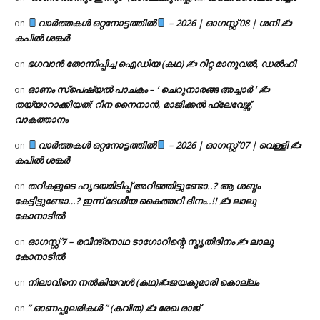
വാർത്തകൾ ഒറ്റനോട്ടത്തിൽ
– 2026 | ഓഗസ്റ്റ് 08 | ശനി ✍
on
കപിൽ ശങ്കർ
ഭഗവാൻ തോന്നിപ്പിച്ച ഐഡിയ (കഥ) ✍ റിറ്റ മാനുവൽ, ഡൽഹി
on
ഓണം സ്പെഷ്യൽ പാചകം – ‘ ചെറുനാരങ്ങ അച്ചാർ ‘ ✍
on
തയ്യാറാക്കിയത്: റീന നൈനാൻ, മാജിക്കൽ ഫ്ലേവേഴ്സ്,
വാകത്താനം
വാർത്തകൾ ഒറ്റനോട്ടത്തിൽ
– 2026 | ഓഗസ്റ്റ് 07 | വെള്ളി ✍
on
കപിൽ ശങ്കർ
തറികളുടെ ഹൃദയമിടിപ്പ് അറിഞ്ഞിട്ടുണ്ടോ..? ആ ശബ്ദം
on
കേട്ടിട്ടുണ്ടോ…? ഇന്ന് ദേശീയ കൈത്തറി ദിനം..!! ✍ ലാലു
കോനാടിൽ
ഓഗസ്റ്റ് 𝟕 – രവീന്ദ്രനാഥ ടാഗോറിന്റെ സ്മൃതിദിനം ✍ ലാലു
on
കോനാടിൽ
നിലാവിനെ നൽകിയവൾ (കഥ)✍ജയകുമാരി കൊല്ലം
on
” ഓണപ്പുലരികൾ ” (കവിത) ✍ രേഖ രാജ്
on