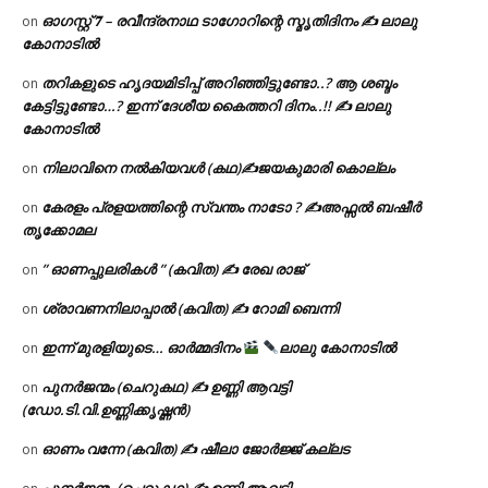
ഓഗസ്റ്റ് 𝟕 – രവീന്ദ്രനാഥ ടാഗോറിന്റെ സ്മൃതിദിനം ✍ ലാലു
on
കോനാടിൽ
തറികളുടെ ഹൃദയമിടിപ്പ് അറിഞ്ഞിട്ടുണ്ടോ..? ആ ശബ്ദം
on
കേട്ടിട്ടുണ്ടോ…? ഇന്ന് ദേശീയ കൈത്തറി ദിനം..!! ✍ ലാലു
കോനാടിൽ
നിലാവിനെ നൽകിയവൾ (കഥ)✍ജയകുമാരി കൊല്ലം
on
കേരളം പ്രളയത്തിന്റെ സ്വന്തം നാടോ ? ✍️അഫ്സൽ ബഷീർ
on
തൃക്കോമല
” ഓണപ്പുലരികൾ ” (കവിത) ✍ രേഖ രാജ്
on
ശ്രാവണനിലാപ്പാൽ (കവിത) ✍ റോമി ബെന്നി
on
ഇന്ന് മുരളിയുടെ… ഓർമ്മദിനം
ലാലു കോനാടിൽ
on
പുനർജന്മം (ചെറുകഥ) ✍ ഉണ്ണി ആവട്ടി
on
(ഡോ.ടി.വി.ഉണ്ണിക്കൃഷ്ണൻ)
ഓണം വന്നേ (കവിത) ✍ ഷീലാ ജോർജ്ജ് കല്ലട
on