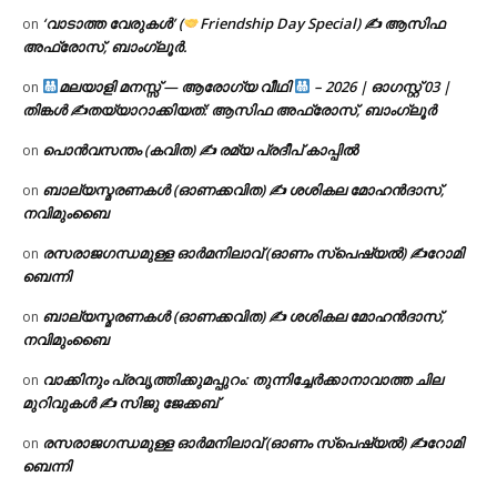
‘വാടാത്ത വേരുകൾ’ (
Friendship Day Special) ✍ ആസിഫ
on
അഫ്രോസ്, ബാംഗ്ലൂർ.
മലയാളി മനസ്സ് — ആരോഗ്യ വീഥി
– 2026 | ഓഗസ്റ്റ് 03 |
on
തിങ്കൾ ✍
തയ്യാറാക്കിയത്: ആസിഫ അഫ്രോസ്, ബാംഗ്ലൂർ
പൊൻവസന്തം (കവിത) ✍ രമ്യ പ്രദീപ് കാപ്പിൽ
on
ബാല്യസ്മരണകൾ (ഓണക്കവിത) ✍ ശശികല മോഹൻദാസ്,
on
നവിമുംബൈ
രസരാജഗന്ധമുള്ള ഓർമനിലാവ് (ഓണം സ്‌പെഷ്യൽ) ✍റോമി
on
ബെന്നി
ബാല്യസ്മരണകൾ (ഓണക്കവിത) ✍ ശശികല മോഹൻദാസ്,
on
നവിമുംബൈ
വാക്കിനും പ്രവൃത്തിക്കുമപ്പുറം: തുന്നിച്ചേർക്കാനാവാത്ത ചില
on
മുറിവുകൾ ✍️ സിജു ജേക്കബ്
രസരാജഗന്ധമുള്ള ഓർമനിലാവ് (ഓണം സ്‌പെഷ്യൽ) ✍റോമി
on
ബെന്നി