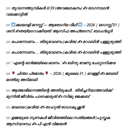
തൂവാനത്തുമ്പികൾ @39 (അവലോകനം) ✍ രാഗനാഥൻ
on
വയക്കാട്ടിൽ
മലയാളി മനസ്സ് — ആരോഗ്യ വീഥി
– 2026 | ഓഗസ്റ്റ് 01 |
on
ശനി ✍
തയ്യാറാക്കിയത്: ആസിഫ അഫ്രോസ്, ബാംഗ്ലൂർ
പൊന്നോണം … തിരുവോണം (കവിത) ✍ റോബിൻ പള്ളുരുത്തി
on
പൊന്നോണം … തിരുവോണം (കവിത) ✍ റോബിൻ പള്ളുരുത്തി
on
‘ എന്റെ ഓർമ്മയിലെ ഓണം ‘ ✍ ബിന്ദു വേണു ചോറ്റാനിക്കര
on
ചിന്താ പ്രഭാതം
– 2026 | ജൂലൈ 31 | വെള്ളി ✍
ബേബി
on
മാത്യു അടിമാലി
ആത്മാഭിമാനത്തിന്റെ അതിരുകൾ.. തിരിച്ചറിയാത്തവർക്ക്
on
മുന്നിൽ ജീവിതം പാഴാക്കരുത് ✍️ സിജു ജേക്കബ്
മാലാഖ (കവിത) ✍ രാഹുൽ രാധാകൃഷ്ണൻ
on
ഉമ്മയുടെ നുണകൾ ജീവിതത്തിലെ സത്യങ്ങൾ (പുസ്തക
on
ആസ്വാദനം) ✍ പി എൻ വിജയൻ