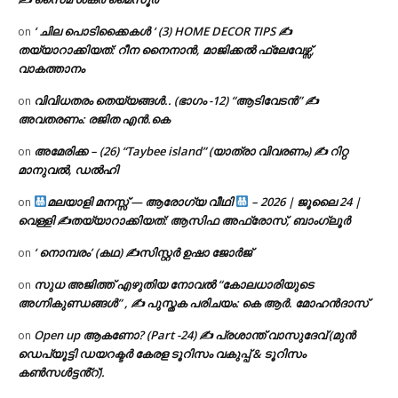
‘ ചില പൊടിക്കൈകൾ ‘ (3) HOME DECOR TIPS ✍
on
തയ്യാറാക്കിയത്: റീന നൈനാൻ, മാജിക്കൽ ഫ്ലേവേഴ്സ്,
വാകത്താനം
വിവിധതരം തെയ്യങ്ങൾ.. (ഭാഗം -12) “ആടിവേടൻ” ✍
on
അവതരണം: രജിത എൻ.കെ
അമേരിക്ക – (26) “Taybee island” (യാത്രാ വിവരണം) ✍ റിറ്റ
on
മാനുവൽ, ഡൽഹി
മലയാളി മനസ്സ് — ആരോഗ്യ വീഥി
– 2026 | ജൂലൈ 24 |
on
വെള്ളി ✍
തയ്യാറാക്കിയത്: ആസിഫ അഫ്രോസ്, ബാംഗ്ലൂർ
‘ നൊമ്പരം’ (കഥ) ✍സിസ്റ്റർ ഉഷാ ജോർജ്
on
സുധ അജിത്ത് എഴുതിയ നോവൽ “കോലധാരിയുടെ
on
അഗ്നികുണ്ഡങ്ങള്‍” , ✍ പുസ്തക പരിചയം: കെ ആർ. മോഹൻദാസ്
Open up ആകണോ? (Part -24) ✍ പ്രശാന്ത് വാസുദേവ് (മുൻ
on
ഡെപ്യൂട്ടി ഡയറക്ടർ കേരള ടൂറിസം വകുപ്പ് & ടൂറിസം
കൺസൾട്ടൻ്റ്).