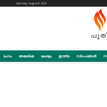
Saturday, August 8, 2026
ഹോം
അമേരിക്ക
കേരളം
ഇന്ത്യ
സ്പെഷ്യൽ
നാ