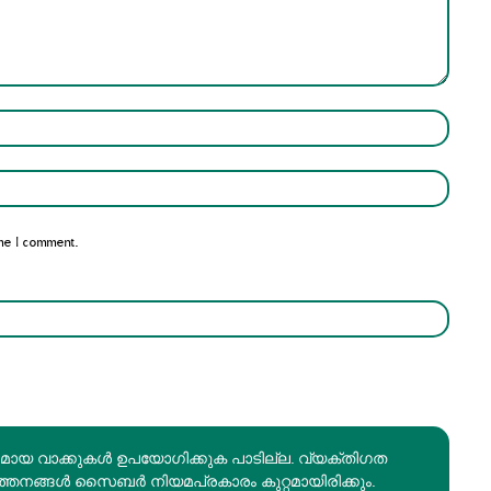
Name:*
Email:*
me I comment.
രമായ വാക്കുകൾ ഉപയോഗിക്കുക പാടില്ല. വ്യക്തിഗത
ത്തനങ്ങൾ സൈബർ നിയമപ്രകാരം കുറ്റമായിരിക്കും.