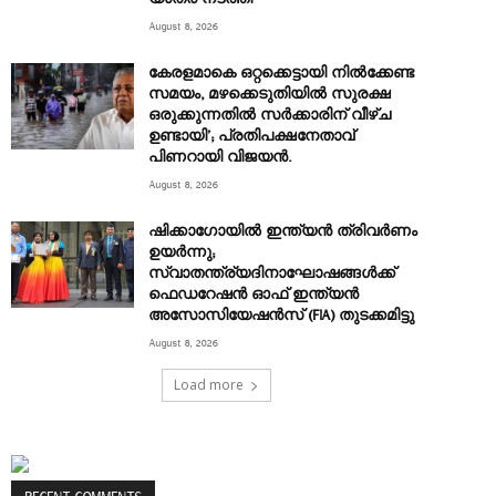
August 8, 2026
കേരളമാകെ ഒറ്റക്കെട്ടായി നിൽക്കേണ്ട
സമയം, മഴക്കെടുതിയിൽ സുരക്ഷ
ഒരുക്കുന്നതിൽ സർക്കാരിന് വീഴ്ച
ഉണ്ടായി’; പ്രതിപക്ഷനേതാവ്
പിണറായി വിജയൻ.
August 8, 2026
ഷിക്കാഗോയിൽ ഇന്ത്യൻ ത്രിവർണം
ഉയർന്നു;
സ്വാതന്ത്ര്യദിനാഘോഷങ്ങൾക്ക്
ഫെഡറേഷൻ ഓഫ് ഇന്ത്യൻ
അസോസിയേഷൻസ് (FIA) തുടക്കമിട്ടു
August 8, 2026
Load more