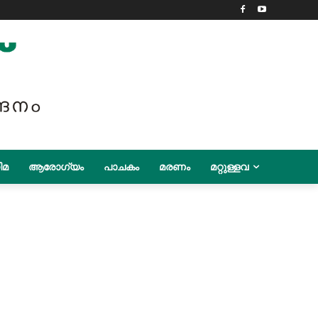
ിമ
ആരോഗ്യം
പാചകം
മരണം
മറ്റുള്ളവ