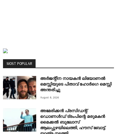
MOST POPULAR
അര്‍ജന്റീന നായകന്‍ ലിയോണല്‍
മെസ്സിയുടെ പിതാവ് ഹോര്‍ഗെ മെസ്സി
അന്തരിച്ചു
August 8, 2026
അമേരിക്കൻ പ്രസിഡന്റ്
ഡൊണൾഡ് ട്രംപിന്റെ മരുമകന്‍
മൈക്കൽ ബൂലോസ്
ആലപ്പുഴയിലെത്തി, ഹൗസ് ബോട്ട്
യാത്ര നടത്തി