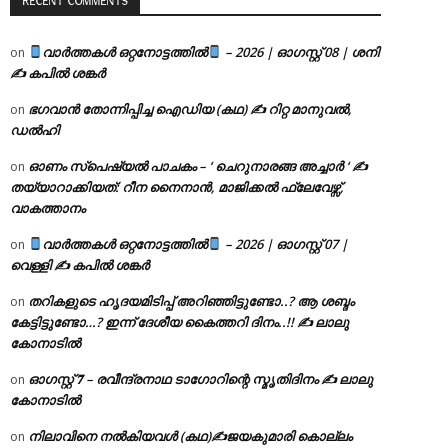
RECENT COMMENTS
വാർത്തകൾ ഒറ്റനോട്ടത്തിൽ
– 2026 | ഓഗസ്റ്റ് 08 | ശനി
on
✍
കപിൽ ശങ്കർ
ഭഗവാൻ തോന്നിപ്പിച്ച ഐഡിയ (കഥ) ✍ റിറ്റ മാനുവൽ,
on
ഡൽഹി
ഓണം സ്പെഷ്യൽ പാചകം – ‘ ചെറുനാരങ്ങ അച്ചാർ ‘ ✍
on
തയ്യാറാക്കിയത്: റീന നൈനാൻ, മാജിക്കൽ ഫ്ലേവേഴ്സ്,
വാകത്താനം
വാർത്തകൾ ഒറ്റനോട്ടത്തിൽ
– 2026 | ഓഗസ്റ്റ് 07 |
on
വെള്ളി ✍
കപിൽ ശങ്കർ
തറികളുടെ ഹൃദയമിടിപ്പ് അറിഞ്ഞിട്ടുണ്ടോ..? ആ ശബ്ദം
on
കേട്ടിട്ടുണ്ടോ…? ഇന്ന് ദേശീയ കൈത്തറി ദിനം..!! ✍ ലാലു
കോനാടിൽ
ഓഗസ്റ്റ് 𝟕 – രവീന്ദ്രനാഥ ടാഗോറിന്റെ സ്മൃതിദിനം ✍ ലാലു
on
കോനാടിൽ
നിലാവിനെ നൽകിയവൾ (കഥ)✍ജയകുമാരി കൊല്ലം
on