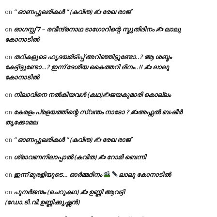
” ഓണപ്പുലരികൾ ” (കവിത) ✍ രേഖ രാജ്
on
ഓഗസ്റ്റ് 𝟕 – രവീന്ദ്രനാഥ ടാഗോറിന്റെ സ്മൃതിദിനം ✍ ലാലു
on
കോനാടിൽ
തറികളുടെ ഹൃദയമിടിപ്പ് അറിഞ്ഞിട്ടുണ്ടോ..? ആ ശബ്ദം
on
കേട്ടിട്ടുണ്ടോ…? ഇന്ന് ദേശീയ കൈത്തറി ദിനം..!! ✍ ലാലു
കോനാടിൽ
നിലാവിനെ നൽകിയവൾ (കഥ)✍ജയകുമാരി കൊല്ലം
on
കേരളം പ്രളയത്തിന്റെ സ്വന്തം നാടോ ? ✍️അഫ്സൽ ബഷീർ
on
തൃക്കോമല
” ഓണപ്പുലരികൾ ” (കവിത) ✍ രേഖ രാജ്
on
ശ്രാവണനിലാപ്പാൽ (കവിത) ✍ റോമി ബെന്നി
on
ഇന്ന് മുരളിയുടെ… ഓർമ്മദിനം
ലാലു കോനാടിൽ
on
പുനർജന്മം (ചെറുകഥ) ✍ ഉണ്ണി ആവട്ടി
on
(ഡോ.ടി.വി.ഉണ്ണിക്കൃഷ്ണൻ)