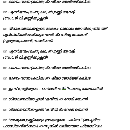
ഓണം വന്നേ (കവിത) ✍ ഷീലാ ജോർജ്ജ് കല്ലട
on
പുനർജന്മം (ചെറുകഥ) ✍ ഉണ്ണി ആവട്ടി
on
(ഡോ.ടി.വി.ഉണ്ണിക്കൃഷ്ണൻ)
വിധികർത്താക്കളുടെ ലോകം: വിവേകം തോൽക്കുന്നിടത്ത്
on
മുൻവിധികൾ ജയിക്കുമ്പോൾ. ✍️ സിജു ജേക്കബ്
(എഴുത്തുകാരൻ,സഞ്ചാരി)
പുനർജന്മം (ചെറുകഥ) ✍ ഉണ്ണി ആവട്ടി
on
(ഡോ.ടി.വി.ഉണ്ണിക്കൃഷ്ണൻ)
ഓണം വന്നേ (കവിത) ✍ ഷീലാ ജോർജ്ജ് കല്ലട
on
ഓണം വന്നേ (കവിത) ✍ ഷീലാ ജോർജ്ജ് കല്ലട
on
ഇന്ന് മുരളിയുടെ… ഓർമ്മദിനം
ലാലു കോനാടിൽ
on
ശ്രാവണനിലാപ്പാൽ (കവിത) ✍ റോമി ബെന്നി
on
ശ്രാവണനിലാപ്പാൽ (കവിത) ✍ റോമി ബെന്നി
on
“അരുതേ ഉണ്ണിയേട്ടാ ഇടയരുതേ.. പ്ലീസ് ” (രാഷ്ട്രീയ
on
ഹാസ്യ വിമർശനം) ✍സുനിൽ വല്ലാത്തറ ഫ്ലോറിഡാ