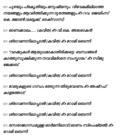
പുഴയും പ്രകൃതിയും മനുഷ്യനും: വിവേകമില്ലാത്ത
on
നയങ്ങളും ആവർത്തിക്കുന്ന ദുരന്തങ്ങളും ✍ റവ. ജെയിംസ്
കെ. ജോൺ (ലബ്ബക്ക്, ടെക്സാസ്)
ഓണക്കാലം….. (കവിത) ✍ വി.കെ. അശോകൻ
on
ശ്രാവണനിലാപ്പാൽ (കവിത) ✍ റോമി ബെന്നി
on
“വാക്കുകൾ ആയുധമാകാതിരിക്കട്ടെ: ബന്ധങ്ങൾ
on
കാത്തുസൂക്ഷിക്കുന്ന നവവിമർശന സംസ്കാരം” ✍️ സിജു
ജേക്കബ്
ശ്രാവണനിലാപ്പാൽ (കവിത) ✍ റോമി ബെന്നി
on
വേരുകളുടെ ഗന്ധം തേടുന്ന തിരുവോണം ✍ അഷ്റഫ്
on
കാളത്തോട്
ശ്രാവണനിലാപ്പാൽ (കവിത) ✍ റോമി ബെന്നി
on
ശ്രാവണനിലാപ്പാൽ (കവിത) ✍ റോമി ബെന്നി
on
രസരാജഗന്ധമുള്ള ഓർമനിലാവ് (ഓണം സ്‌പെഷ്യൽ) ✍
on
റോമി ബെന്നി