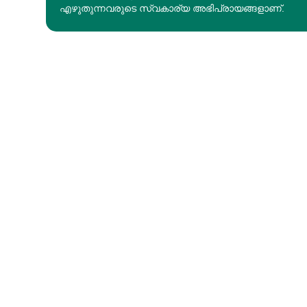
എഴുതുന്നവരുടെ സ്വകാര്യ അഭിപ്രായങ്ങളാണ്.