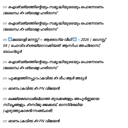
ഐശ്വര്യത്തിന്റെയും സമൃദ്ധിയുടെയും പൊന്നോണം
on
(ലേഖനം) ✍ ശ്യാമള ഹരിദാസ്
ഐശ്വര്യത്തിന്റെയും സമൃദ്ധിയുടെയും പൊന്നോണം
on
(ലേഖനം) ✍ ശ്യാമള ഹരിദാസ്
മലയാളി മനസ്സ് — ആരോഗ്യ വീഥി
– 2026 | ഓഗസ്റ്റ്
on
04 | ചൊവ്വ ✍
തയ്യാറാക്കിയത്: ആസിഫ അഫ്രോസ്,
ബാംഗ്ലൂർ
ഐശ്വര്യത്തിന്റെയും സമൃദ്ധിയുടെയും പൊന്നോണം
on
(ലേഖനം) ✍ ശ്യാമള ഹരിദാസ്
പൂക്കളത്തിനപ്പുറം (കവിത) ✍ ദീപ ആർ അടൂർ
on
ഓണം (കവിത) ✍ PN വിജയൻ
on
ലക്ഷ്യബോധമില്ലാത്ത തുടക്കങ്ങളും അപൂർണ്ണമായ
on
സ്വപ്നങ്ങളും. ✍️സിജു ജേക്കബ്, ഓസ്‌ട്രേലിയ
(എഴുത്തുകാരൻ/സഞ്ചാരി)
ഓണം (കവിത) ✍ PN വിജയൻ
on