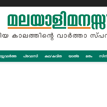
ട്ടുവാർത്ത
പ്രവാസി
കഥ/കവിത
യാത്ര
മതം
സിന