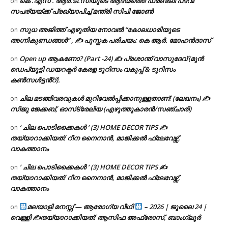
കെ .എസ് . ആർ.ടി.സിയുടെ ആദ്യത്തെ ഫ്രണ്ട്ലി പദവി
on
സപര്യയ്ക്ക് പ്രഖ്യാപിച്ച് മന്ത്രി സിപി ജോൺ
സുധ അജിത്ത് എഴുതിയ നോവൽ “കോലധാരിയുടെ
on
അഗ്നികുണ്ഡങ്ങള്‍” , ✍ പുസ്തക പരിചയം: കെ ആർ. മോഹൻദാസ്
Open up ആകണോ? (Part -24) ✍ പ്രശാന്ത് വാസുദേവ് (മുൻ
on
ഡെപ്യൂട്ടി ഡയറക്ടർ കേരള ടൂറിസം വകുപ്പ് & ടൂറിസം
കൺസൾട്ടൻ്റ്).
ചില മടങ്ങിവരവുകൾ മുറിവേൽപ്പിക്കാനുള്ളതാണ്! (ലേഖനം) ✍️
on
സിജു ജേക്കബ്, ഓസ്‌ട്രേലിയ (എഴുത്തുകാരൻ/സഞ്ചാരി)
‘ ചില പൊടിക്കൈകൾ ‘ (3) HOME DECOR TIPS ✍
on
തയ്യാറാക്കിയത്: റീന നൈനാൻ, മാജിക്കൽ ഫ്ലേവേഴ്സ്,
വാകത്താനം
‘ ചില പൊടിക്കൈകൾ ‘ (3) HOME DECOR TIPS ✍
on
തയ്യാറാക്കിയത്: റീന നൈനാൻ, മാജിക്കൽ ഫ്ലേവേഴ്സ്,
വാകത്താനം
മലയാളി മനസ്സ് — ആരോഗ്യ വീഥി
– 2026 | ജൂലൈ 24 |
on
വെള്ളി ✍
തയ്യാറാക്കിയത്: ആസിഫ അഫ്രോസ്, ബാംഗ്ലൂർ