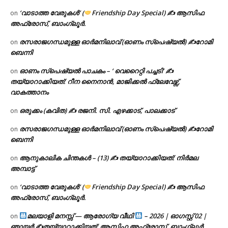
‘വാടാത്ത വേരുകൾ’ (
Friendship Day Special) ✍ ആസിഫ
on
അഫ്രോസ്, ബാംഗ്ലൂർ.
രസരാജഗന്ധമുള്ള ഓർമനിലാവ് (ഓണം സ്‌പെഷ്യൽ) ✍റോമി
on
ബെന്നി
ഓണം സ്പെഷ്യൽ പാചകം – ‘ വെറൈറ്റി പച്ചടി’ ✍
on
തയ്യാറാക്കിയത്: റീന നൈനാൻ, മാജിക്കൽ ഫ്ലേവേഴ്സ്,
വാകത്താനം
ഒരുക്കം (കവിത) ✍ രജനി. സി. എഴക്കാട്, പാലക്കാട്
on
രസരാജഗന്ധമുള്ള ഓർമനിലാവ് (ഓണം സ്‌പെഷ്യൽ) ✍റോമി
on
ബെന്നി
ആനുകാലിക ചിന്തകൾ – (13) ✍ തയ്യാറാക്കിയത്: നിർമല
on
അമ്പാട്ട്
‘വാടാത്ത വേരുകൾ’ (
Friendship Day Special) ✍ ആസിഫ
on
അഫ്രോസ്, ബാംഗ്ലൂർ.
മലയാളി മനസ്സ് — ആരോഗ്യ വീഥി
– 2026 | ഓഗസ്റ്റ് 02 |
on
ഞായർ ✍
തയ്യാറാക്കിയത്: ആസിഫ അഫ്രോസ്, ബാംഗ്ലൂർ