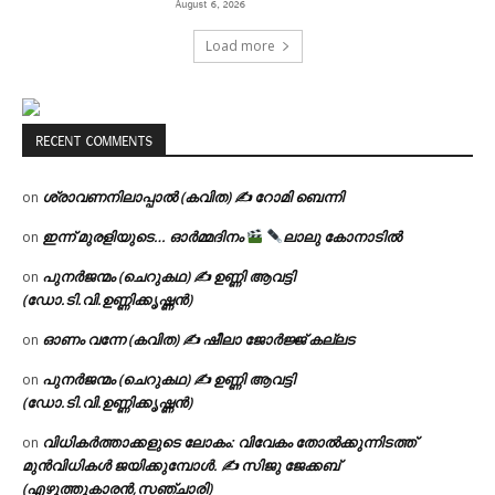
August 6, 2026
Load more
RECENT COMMENTS
ശ്രാവണനിലാപ്പാൽ (കവിത) ✍ റോമി ബെന്നി
on
ഇന്ന് മുരളിയുടെ… ഓർമ്മദിനം
ലാലു കോനാടിൽ
on
പുനർജന്മം (ചെറുകഥ) ✍ ഉണ്ണി ആവട്ടി
on
(ഡോ.ടി.വി.ഉണ്ണിക്കൃഷ്ണൻ)
ഓണം വന്നേ (കവിത) ✍ ഷീലാ ജോർജ്ജ് കല്ലട
on
പുനർജന്മം (ചെറുകഥ) ✍ ഉണ്ണി ആവട്ടി
on
(ഡോ.ടി.വി.ഉണ്ണിക്കൃഷ്ണൻ)
വിധികർത്താക്കളുടെ ലോകം: വിവേകം തോൽക്കുന്നിടത്ത്
on
മുൻവിധികൾ ജയിക്കുമ്പോൾ. ✍️ സിജു ജേക്കബ്
(എഴുത്തുകാരൻ,സഞ്ചാരി)