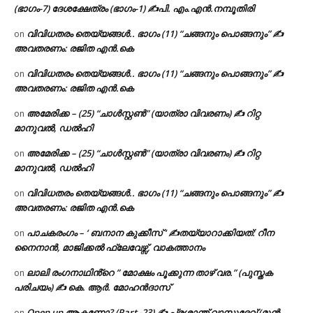
(ഭാഗം-7) ദേശക്ഷേത്രം (ഭാഗം-1) ✍പി. എം.എൻ.നമ്പൂതിരി
വിവിധതരം തെയ്യങ്ങൾ.. ഭാഗം (11) “ചങ്ങനും പൊങ്ങനും” ✍
on
അവതരണം: രജിത എൻ.കെ
വിവിധതരം തെയ്യങ്ങൾ.. ഭാഗം (11) “ചങ്ങനും പൊങ്ങനും” ✍
on
അവതരണം: രജിത എൻ.കെ
അമേരിക്ക – (25) “ചാൾസ്റ്റൺ” (യാത്രാ വിവരണം) ✍ റിറ്റ
on
മാനുവൽ, ഡൽഹി
അമേരിക്ക – (25) “ചാൾസ്റ്റൺ” (യാത്രാ വിവരണം) ✍ റിറ്റ
on
മാനുവൽ, ഡൽഹി
വിവിധതരം തെയ്യങ്ങൾ.. ഭാഗം (11) “ചങ്ങനും പൊങ്ങനും” ✍
on
അവതരണം: രജിത എൻ.കെ
പാചകരംഗം – ‘ ബനാന കുക്കീസ് ‘ ✍തയ്യാറാക്കിയത്: റീന
on
നൈനാൻ, മാജിക്കൽ ഫ്ലേവേഴ്സ്, വാകത്താനം
ലാലി രംഗനാഥിൻ്റെ ” മോക്ഷം പൂക്കുന്ന താഴ് വര.” (പുസ്തക
on
പരിചയം) ✍ കെ. ആർ. മോഹൻദാസ്
Open up ആകണോ? (Part -23) ✍ പ്രശാന്ത് വാസുദേവ് (മുൻ
on