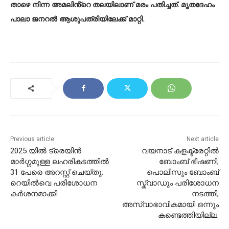
താഴെ നിന്ന അമലിൻ്റെ തലയിലാണ് മരം പതിച്ചത്. മൃതദേഹം
പാലാ ജനറൽ ആശുപത്രിയിലേക്ക് മാറ്റി.
Previous article
Next article
2025 യിൽ ട്രെയിൻ
വയനാട് കളക്ട്രേറ്റിൽ
മാർഗ്ഗമുള്ള ലഹരികടത്തിൽ
ബോംബ് ഭീഷണി;
31 പേരെ അറസ്റ്റ് ചെയ്തു:
പൊലീസും ബോംബ്
റെയിൽവെ പരിശോധന
സ്ക്വാഡും പരിശോധന
കർശനമാക്കി
നടത്തി,
അസ്വാഭാവികമായി ഒന്നും
കണ്ടെത്തിയില്ല.