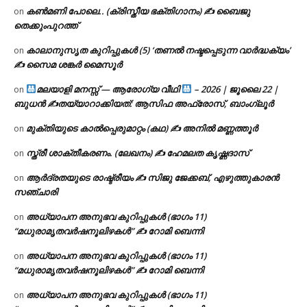
കൺമണി പോലെ.. (ക്രിസ്തീയ ഭക്തിഗാനം) ✍ ബൈജു
on
തെക്കുംപുറത്ത്
കാലാനുസൃത കുറിപ്പുകൾ (5) ‘തണൽ നഷ്ടപ്പെടുന്ന വാർദ്ധക്യം’
on
✍ സൈമ ശങ്കർ മൈസൂർ
മലയാളി മനസ്സ് — ആരോഗ്യ വീഥി
– 2026 | ജൂലൈ 22 |
on
ബുധൻ ✍
തയ്യാറാക്കിയത്: ആസിഫ അഫ്രോസ്, ബാംഗ്ലൂർ
മുക്തിയുടെ കാൽപ്പെരുമാറ്റം (കഥ) ✍ അനിൽ മണ്ണത്തൂർ
on
സ്ത്രീ ശാക്തീകരണം. (ലേഖനം) ✍ ഹേമലത കൃഷ്ണദാസ്
on
ആർദ്രതയുടെ രാഷ്ട്രീയം ✍️ സിജു ജേക്കബ്, എഴുത്തുകാരൻ
on
സഞ്ചാരി
അധ്യാപന അനുഭവ കുറിപ്പുകൾ (ഭാഗം 11)
on
“മധുരാമൃതവർഷനൂലിഴകൾ” ✍ റോമി ബെന്നി
അധ്യാപന അനുഭവ കുറിപ്പുകൾ (ഭാഗം 11)
on
“മധുരാമൃതവർഷനൂലിഴകൾ” ✍ റോമി ബെന്നി
അധ്യാപന അനുഭവ കുറിപ്പുകൾ (ഭാഗം 11)
on