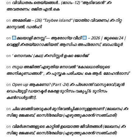
വിവിധതരം തെയ്യങ്ങൾ.. (ഭാഗം -12) “ആടിവേടൻ” ✍
on
അവതരണം: രജിത എൻ.കെ
അമേരിക്ക – (26) “Taybee island” (യാത്രാ വിവരണം) ✍ റിറ്റ
on
മാനുവൽ, ഡൽഹി
മലയാളി മനസ്സ് — ആരോഗ്യ വീഥി
– 2026 | ജൂലൈ 24 |
on
വെള്ളി ✍
തയ്യാറാക്കിയത്: ആസിഫ അഫ്രോസ്, ബാംഗ്ലൂർ
‘ നൊമ്പരം’ (കഥ) ✍സിസ്റ്റർ ഉഷാ ജോർജ്
on
സുധ അജിത്ത് എഴുതിയ നോവൽ “കോലധാരിയുടെ
on
അഗ്നികുണ്ഡങ്ങള്‍” , ✍ പുസ്തക പരിചയം: കെ ആർ. മോഹൻദാസ്
Open up ആകണോ? (Part -24) ✍ പ്രശാന്ത് വാസുദേവ് (മുൻ
on
ഡെപ്യൂട്ടി ഡയറക്ടർ കേരള ടൂറിസം വകുപ്പ് & ടൂറിസം
കൺസൾട്ടൻ്റ്).
ചില മടങ്ങിവരവുകൾ മുറിവേൽപ്പിക്കാനുള്ളതാണ്! (ലേഖനം) ✍️
on
സിജു ജേക്കബ്, ഓസ്‌ട്രേലിയ (എഴുത്തുകാരൻ/സഞ്ചാരി)
വിമർശനങ്ങളുടെ കാറ്റിൽ ഉലയാത്ത ജീവിതങ്ങൾ (ലേഖനം) ✍️
on
സിജു ജേക്കബ്, ഓസ്‌ട്രേലിയ (എഴുത്തുകാരൻ/സഞ്ചാരി)