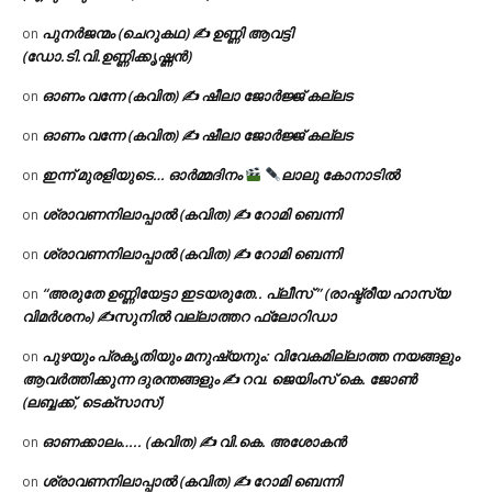
പുനർജന്മം (ചെറുകഥ) ✍ ഉണ്ണി ആവട്ടി
on
(ഡോ.ടി.വി.ഉണ്ണിക്കൃഷ്ണൻ)
ഓണം വന്നേ (കവിത) ✍ ഷീലാ ജോർജ്ജ് കല്ലട
on
ഓണം വന്നേ (കവിത) ✍ ഷീലാ ജോർജ്ജ് കല്ലട
on
ഇന്ന് മുരളിയുടെ… ഓർമ്മദിനം
ലാലു കോനാടിൽ
on
ശ്രാവണനിലാപ്പാൽ (കവിത) ✍ റോമി ബെന്നി
on
ശ്രാവണനിലാപ്പാൽ (കവിത) ✍ റോമി ബെന്നി
on
“അരുതേ ഉണ്ണിയേട്ടാ ഇടയരുതേ.. പ്ലീസ് ” (രാഷ്ട്രീയ ഹാസ്യ
on
വിമർശനം) ✍സുനിൽ വല്ലാത്തറ ഫ്ലോറിഡാ
പുഴയും പ്രകൃതിയും മനുഷ്യനും: വിവേകമില്ലാത്ത നയങ്ങളും
on
ആവർത്തിക്കുന്ന ദുരന്തങ്ങളും ✍ റവ. ജെയിംസ് കെ. ജോൺ
(ലബ്ബക്ക്, ടെക്സാസ്)
ഓണക്കാലം….. (കവിത) ✍ വി.കെ. അശോകൻ
on
ശ്രാവണനിലാപ്പാൽ (കവിത) ✍ റോമി ബെന്നി
on