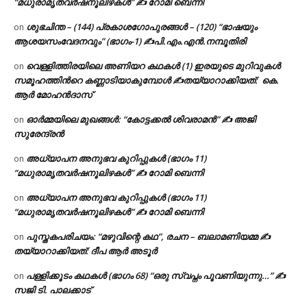
“മധുരാമൃതവർഷനൂലിഴകൾ” ✍ റോമി ബെന്നി
ശുഭചിന്ത – (144) പ്രകാശഗോപുരങ്ങൾ – (120) “ഭാഷയും
on
ആശയസംവേദനവും” (ഭാഗം-1) ✍പി.എം.എൻ.നമ്പൂതിരി
വെള്ളിത്തിരയിലെ അണിയറ കഥകൾ (1) ഇരയുടെ മുറിവുകൾ
on
സമൂഹത്തിന്‍റെ കണ്ണാടിയാകുമ്പോൾ ✍തയ്യാറാക്കിയത്: കെ.
ആര്‍ മോഹന്‍ദാസ്
ഓർമ്മയിലെ മുഖങ്ങൾ: “കോട്ടക്കൽ ശിവരാമൻ” ✍ അജി
on
സുരേന്ദ്രൻ
അധ്യാപന അനുഭവ കുറിപ്പുകൾ (ഭാഗം 11)
on
“മധുരാമൃതവർഷനൂലിഴകൾ” ✍ റോമി ബെന്നി
അധ്യാപന അനുഭവ കുറിപ്പുകൾ (ഭാഗം 11)
on
“മധുരാമൃതവർഷനൂലിഴകൾ” ✍ റോമി ബെന്നി
പുസ്തകപരിചയം: “മഴുവിന്റെ കഥ”, രചന – ബലാമണിയമ്മ ✍
on
തയ്യാറാക്കിയത്: ദീപ ആർ അടൂർ
പള്ളിക്കൂടം കഥകൾ (ഭാഗം 68) “ഒരു സ്വപ്നം പൂവണിയുന്നു…” ✍
on
സജി ടി. പാലക്കാട്