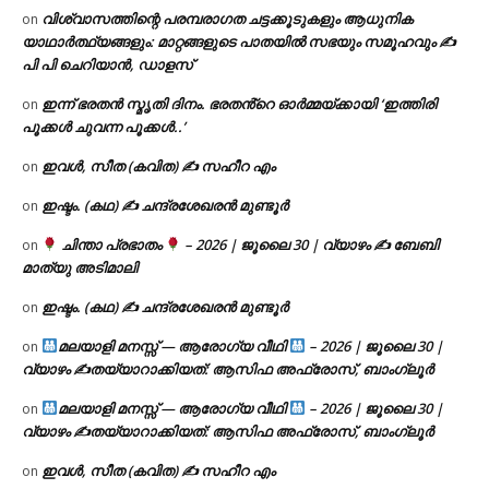
വിശ്വാസത്തിന്റെ പരമ്പരാഗത ചട്ടക്കൂടുകളും ആധുനിക
on
യാഥാർത്ഥ്യങ്ങളും: മാറ്റങ്ങളുടെ പാതയിൽ സഭയും സമൂഹവും ✍
പി പി ചെറിയാൻ, ഡാളസ്
ഇന്ന് ഭരതൻ സ്മൃതി ദിനം. ഭരതൻ്റെ ഓർമ്മയ്ക്കായി ‘ഇത്തിരി
on
പൂക്കൾ ചുവന്ന പൂക്കൾ..’
ഇവൾ, സീത (കവിത) ✍ സഹീറ എം
on
ഇഷ്ടം. (കഥ) ✍ ചന്ദ്രശേഖരൻ മുണ്ടൂർ
on
ചിന്താ പ്രഭാതം
– 2026 | ജൂലൈ 30 | വ്യാഴം ✍
ബേബി
on
മാത്യു അടിമാലി
ഇഷ്ടം. (കഥ) ✍ ചന്ദ്രശേഖരൻ മുണ്ടൂർ
on
മലയാളി മനസ്സ് — ആരോഗ്യ വീഥി
– 2026 | ജൂലൈ 30 |
on
വ്യാഴം ✍
തയ്യാറാക്കിയത്: ആസിഫ അഫ്രോസ്, ബാംഗ്ലൂർ
മലയാളി മനസ്സ് — ആരോഗ്യ വീഥി
– 2026 | ജൂലൈ 30 |
on
വ്യാഴം ✍
തയ്യാറാക്കിയത്: ആസിഫ അഫ്രോസ്, ബാംഗ്ലൂർ
ഇവൾ, സീത (കവിത) ✍ സഹീറ എം
on