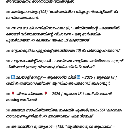
അവലോകനം: രാഗനാഥൻ വയക്കാട്ടിൽ
കതിരും പതിരും (103) “വേർപാടിൻ്റെ നിശ്ശബ്ദ നിലവിളികൾ” ✍
on
ജസിയഷാജഹാൻ.
സ സ സ ക്ലാസിക് വാരഫലം: (8) ‘ചരിത്രത്തിന്റെ ചാരങ്ങളിൽ
on
തോണ്ടി വർത്തമാനത്തിന്റെ വിചാരണ – ഒരു ദാർശനിക
പുനർവായന’ ✍ ലേഖനം: അഷ്റഫ് കാളത്തോട്
സ്നേഹകുടീരം എട്ടുകെട്ട് (അദ്ധ്യായം 10) ✍ ശ്യാമള ഹരിദാസ്
on
പടുവ പെയിന്റിംഗുകൾ – പശ്ചിമ ബംഗാളിലെ പവിത്രമായ ചുരുൾ
on
ചിത്രങ്ങൾ (ലഘു വിവരണം) ✍ജിഷ ദിലീപ് ഡൽഹി
മലയാളി മനസ്സ് — ആരോഗ്യ വീഥി
– 2026 | ജൂലൈ 18 |
on
ശനി ✍
തയ്യാറാക്കിയത്: ആസിഫ അഫ്രോസ്, ബാംഗ്ലൂർ
ചിന്താ പ്രഭാതം
– 2026 | ജൂലൈ 18 | ശനി ✍
ബേബി
on
മാത്യു അടിമാലി
മലയാള സാഹിത്യത്തിലെ നക്ഷത്ര പൂക്കൾ (ഭാഗം 55) ‘കാവാലം
on
നാരായണപ്പണിക്കർ’ ✍ അവതരണം: പ്രഭ ദിനേഷ്
അറിവിൻ്റെ മുത്തുകൾ – (138) “ആര്യന്മാരുടെ ആഗമനം” –
on