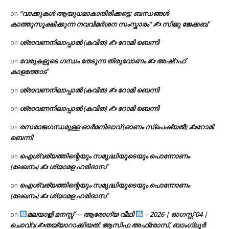
“വാക്കുകൾ ആയുധമാകാതിരിക്കട്ടെ: ബന്ധങ്ങൾ
on
കാത്തുസൂക്ഷിക്കുന്ന നവവിമർശന സംസ്കാരം” ✍️ സിജു ജേക്കബ്
ശ്രാവണനിലാപ്പാൽ (കവിത) ✍ റോമി ബെന്നി
on
വേരുകളുടെ ഗന്ധം തേടുന്ന തിരുവോണം ✍ അഷ്റഫ്
on
കാളത്തോട്
ശ്രാവണനിലാപ്പാൽ (കവിത) ✍ റോമി ബെന്നി
on
ശ്രാവണനിലാപ്പാൽ (കവിത) ✍ റോമി ബെന്നി
on
രസരാജഗന്ധമുള്ള ഓർമനിലാവ് (ഓണം സ്‌പെഷ്യൽ) ✍റോമി
on
ബെന്നി
ഐശ്വര്യത്തിന്റെയും സമൃദ്ധിയുടെയും പൊന്നോണം
on
(ലേഖനം) ✍ ശ്യാമള ഹരിദാസ്
ഐശ്വര്യത്തിന്റെയും സമൃദ്ധിയുടെയും പൊന്നോണം
on
(ലേഖനം) ✍ ശ്യാമള ഹരിദാസ്
മലയാളി മനസ്സ് — ആരോഗ്യ വീഥി
– 2026 | ഓഗസ്റ്റ് 04 |
on
ചൊവ്വ ✍
തയ്യാറാക്കിയത്: ആസിഫ അഫ്രോസ്, ബാംഗ്ലൂർ