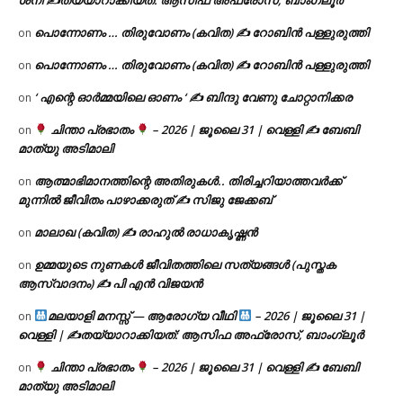
ശനി ✍
തയ്യാറാക്കിയത്: ആസിഫ അഫ്രോസ്, ബാംഗ്ലൂർ
പൊന്നോണം … തിരുവോണം (കവിത) ✍ റോബിൻ പള്ളുരുത്തി
on
പൊന്നോണം … തിരുവോണം (കവിത) ✍ റോബിൻ പള്ളുരുത്തി
on
‘ എന്റെ ഓർമ്മയിലെ ഓണം ‘ ✍ ബിന്ദു വേണു ചോറ്റാനിക്കര
on
ചിന്താ പ്രഭാതം
– 2026 | ജൂലൈ 31 | വെള്ളി ✍
ബേബി
on
മാത്യു അടിമാലി
ആത്മാഭിമാനത്തിന്റെ അതിരുകൾ.. തിരിച്ചറിയാത്തവർക്ക്
on
മുന്നിൽ ജീവിതം പാഴാക്കരുത് ✍️ സിജു ജേക്കബ്
മാലാഖ (കവിത) ✍ രാഹുൽ രാധാകൃഷ്ണൻ
on
ഉമ്മയുടെ നുണകൾ ജീവിതത്തിലെ സത്യങ്ങൾ (പുസ്തക
on
ആസ്വാദനം) ✍ പി എൻ വിജയൻ
മലയാളി മനസ്സ് — ആരോഗ്യ വീഥി
– 2026 | ജൂലൈ 31 |
on
വെള്ളി | ✍
തയ്യാറാക്കിയത്: ആസിഫ അഫ്രോസ്, ബാംഗ്ലൂർ
ചിന്താ പ്രഭാതം
– 2026 | ജൂലൈ 31 | വെള്ളി ✍
ബേബി
on
മാത്യു അടിമാലി