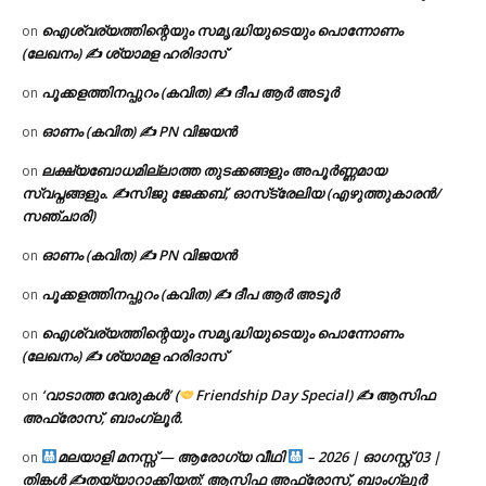
ഐശ്വര്യത്തിന്റെയും സമൃദ്ധിയുടെയും പൊന്നോണം
on
(ലേഖനം) ✍ ശ്യാമള ഹരിദാസ്
പൂക്കളത്തിനപ്പുറം (കവിത) ✍ ദീപ ആർ അടൂർ
on
ഓണം (കവിത) ✍ PN വിജയൻ
on
ലക്ഷ്യബോധമില്ലാത്ത തുടക്കങ്ങളും അപൂർണ്ണമായ
on
സ്വപ്നങ്ങളും. ✍️സിജു ജേക്കബ്, ഓസ്‌ട്രേലിയ (എഴുത്തുകാരൻ/
സഞ്ചാരി)
ഓണം (കവിത) ✍ PN വിജയൻ
on
പൂക്കളത്തിനപ്പുറം (കവിത) ✍ ദീപ ആർ അടൂർ
on
ഐശ്വര്യത്തിന്റെയും സമൃദ്ധിയുടെയും പൊന്നോണം
on
(ലേഖനം) ✍ ശ്യാമള ഹരിദാസ്
‘വാടാത്ത വേരുകൾ’ (
Friendship Day Special) ✍ ആസിഫ
on
അഫ്രോസ്, ബാംഗ്ലൂർ.
മലയാളി മനസ്സ് — ആരോഗ്യ വീഥി
– 2026 | ഓഗസ്റ്റ് 03 |
on
തിങ്കൾ ✍
തയ്യാറാക്കിയത്: ആസിഫ അഫ്രോസ്, ബാംഗ്ലൂർ