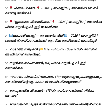
ചിന്താ പ്രഭാതം
– 2026 | ഓഗസ്റ്റ് 02 | ഞായർ ✍
ബേബി
on
മാത്യു അടിമാലി
“ഇന്നത്തെ ചിന്താവിഷയം”
– 2026 | ഓഗസ്റ്റ് 02 | ഞായർ ✍
on
പ്രൊഫസ്സർ എ.വി. ഇട്ടി മാവേലിക്കര
മലയാളി മനസ്സ് — ആരോഗ്യ വീഥി
– 2026 | ഓഗസ്റ്റ് 02 |
on
ഞായർ ✍
തയ്യാറാക്കിയത്: ആസിഫ അഫ്രോസ്, ബാംഗ്ലൂർ
‘വാടാത്ത വേരുകൾ’ (
Friendship Day Special) ✍ ആസിഫ
on
അഫ്രോസ്, ബാംഗ്ലൂർ.
സുവിശേഷ വചനങ്ങൾ (164) പ്രൊഫസ്സർ എ.വി. ഇട്ടി,
on
മാവേലിക്കര
സ സ സ ക്ലാസിക് വാരഫലം: (13) ‘ആഗോള യുദ്ധങ്ങളുടെയും
on
കാപട്യത്തിന്റെയും കാലം’ ✍ അഷ്റഫ് കാളത്തോട്
ആനുകാലിക ചിന്തകൾ – (13) ✍ തയ്യാറാക്കിയത്: നിർമല
on
അമ്പാട്ട്
രസരാജഗന്ധമുള്ള ഓർമനിലാവ് (ഓണം സ്‌പെഷ്യൽ) ✍റോമി
on