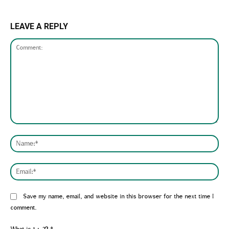
LEAVE A REPLY
Comment:
Nam
Emai
Website:
Save my name, email, and website in this browser for the next time I
comment.
What is 1 + 2?
*