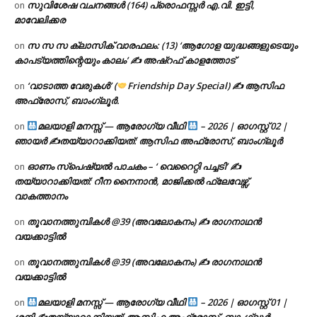
സുവിശേഷ വചനങ്ങൾ (164) പ്രൊഫസ്സർ എ.വി. ഇട്ടി,
on
മാവേലിക്കര
സ സ സ ക്ലാസിക് വാരഫലം: (13) ‘ആഗോള യുദ്ധങ്ങളുടെയും
on
കാപട്യത്തിന്റെയും കാലം’ ✍ അഷ്റഫ് കാളത്തോട്
‘വാടാത്ത വേരുകൾ’ (
Friendship Day Special) ✍ ആസിഫ
on
അഫ്രോസ്, ബാംഗ്ലൂർ.
മലയാളി മനസ്സ് — ആരോഗ്യ വീഥി
– 2026 | ഓഗസ്റ്റ് 02 |
on
ഞായർ ✍
തയ്യാറാക്കിയത്: ആസിഫ അഫ്രോസ്, ബാംഗ്ലൂർ
ഓണം സ്പെഷ്യൽ പാചകം – ‘ വെറൈറ്റി പച്ചടി’ ✍
on
തയ്യാറാക്കിയത്: റീന നൈനാൻ, മാജിക്കൽ ഫ്ലേവേഴ്സ്,
വാകത്താനം
തൂവാനത്തുമ്പികൾ @39 (അവലോകനം) ✍ രാഗനാഥൻ
on
വയക്കാട്ടിൽ
തൂവാനത്തുമ്പികൾ @39 (അവലോകനം) ✍ രാഗനാഥൻ
on
വയക്കാട്ടിൽ
മലയാളി മനസ്സ് — ആരോഗ്യ വീഥി
– 2026 | ഓഗസ്റ്റ് 01 |
on