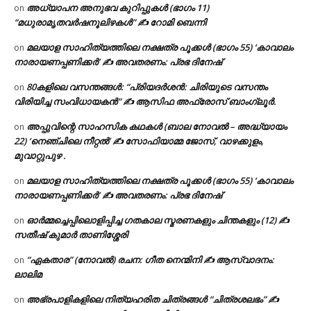
അധ്യാപന അനുഭവ കുറിപ്പുകൾ (ഭാഗം 11)
on
“മധുരാമൃതവർഷനൂലിഴകൾ” ✍ റോമി ബെന്നി
മലയാള സാഹിത്യത്തിലെ നക്ഷത്ര പൂക്കൾ (ഭാഗം 55) ‘കാവാലം
on
നാരായണപ്പണിക്കർ’ ✍ അവതരണം: പ്രഭ ദിനേഷ്
80കളിലെ വസന്തങ്ങൾ: “പ്രിയദർശൻ: ചിരിയുടെ വസന്തം
on
വിരിയിച്ച സംവിധായകൻ” ✍ ആസിഫ അഫ്രോസ് ബാംഗ്ലൂർ.
അപ്പുവിന്റെ സാഹസിക കഥകൾ (ബാല നോവൽ – അദ്ധ്യായം
on
22) ‘നെഞ്ചിലെ നീറ്റൽ’ ✍ സോഫിയാമ്മ ജോസ്, വാഴക്കുളം,
മുവാറ്റുപുഴ .
മലയാള സാഹിത്യത്തിലെ നക്ഷത്ര പൂക്കൾ (ഭാഗം 55) ‘കാവാലം
on
നാരായണപ്പണിക്കർ’ ✍ അവതരണം: പ്രഭ ദിനേഷ്
ഓർമ്മച്ചെപ്പിലൊളിപ്പിച്ച ഗതകാല സ്മരണകളും ചിന്തകളും (12) ✍
on
സതീഷ് കുമാർ താണിശ്ശേരി
“ഏകതാര” (നോവൽ) രചന: ഗീത നെന്മിനി ✍ ആസ്വാദനം:
on
ലാലിമ
അഭ്രപാളികളിലെ നിത്യഹരിത ചിത്രങ്ങൾ “ചിത്രശലഭം” ✍
on