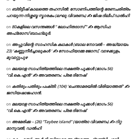
ബ്രിട്ടീഷ് കാലത്തെ തഹസിൽ: സോണിപത്തിന്റെ ഭരണചരിത്രം
on
പറയുന്ന നിശ്ശബ്ദ സ്മാരകം (ലഘു വിവരണം) ✍ ജിഷ ദിലീപ് ഡൽഹി
80കളിലെ വസന്തങ്ങൾ ” ലോഹിതദാസ് ” ✍ ആസിഫ
on
അഫ്രോസ് ബാംഗ്ലൂർ.
അപ്പുവിന്റെ സാഹസിക കഥകൾ (ബാല നോവൽ – അദ്ധ്യായം
on
23) ‘കണ്ണുനീർച്ചാലുകൾ ‘ ✍ സോഫിയാമ്മ ജോസ്, വാഴക്കുളം,
മുവാറ്റുപുഴ
മലയാള സാഹിത്യത്തിലെ നക്ഷത്ര പൂക്കൾ (ഭാഗം 56)
on
“വി.കെ.എൻ” ✍ അവതരണം: പ്രഭ ദിനേഷ്
കതിരും പതിരും പംക്തി: (104) ‘ചെന്താമരയിൽ വിരിയാത്തത് ‘ ✍
on
ജസിയഷാജഹാൻ.
മലയാള സാഹിത്യത്തിലെ നക്ഷത്ര പൂക്കൾ (ഭാഗം 56)
on
“വി.കെ.എൻ” ✍ അവതരണം: പ്രഭ ദിനേഷ്
അമേരിക്ക – (26) “Taybee island” (യാത്രാ വിവരണം) ✍ റിറ്റ
on
മാനുവൽ, ഡൽഹി