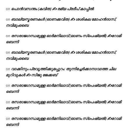
പൊൻവസന്തം (കവിത) ✍ രമ്യ പ്രദീപ് കാപ്പിൽ
on
ബാല്യസ്മരണകൾ (ഓണക്കവിത) ✍ ശശികല മോഹൻദാസ്,
on
നവിമുംബൈ
രസരാജഗന്ധമുള്ള ഓർമനിലാവ് (ഓണം സ്‌പെഷ്യൽ) ✍റോമി
on
ബെന്നി
ബാല്യസ്മരണകൾ (ഓണക്കവിത) ✍ ശശികല മോഹൻദാസ്,
on
നവിമുംബൈ
വാക്കിനും പ്രവൃത്തിക്കുമപ്പുറം: തുന്നിച്ചേർക്കാനാവാത്ത ചില
on
മുറിവുകൾ ✍️ സിജു ജേക്കബ്
രസരാജഗന്ധമുള്ള ഓർമനിലാവ് (ഓണം സ്‌പെഷ്യൽ) ✍റോമി
on
ബെന്നി
രസരാജഗന്ധമുള്ള ഓർമനിലാവ് (ഓണം സ്‌പെഷ്യൽ) ✍റോമി
on
ബെന്നി
രസരാജഗന്ധമുള്ള ഓർമനിലാവ് (ഓണം സ്‌പെഷ്യൽ) ✍റോമി
on
ബെന്നി