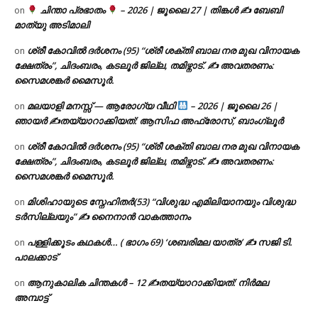
ചിന്താ പ്രഭാതം
– 2026 | ജൂലൈ 27 | തിങ്കൾ ✍
ബേബി
on
മാത്യു അടിമാലി
ശ്രീ കോവിൽ ദർശനം (95) “ശ്രീ ശക്തി ബാല നര മുഖ വിനായക
on
ക്ഷേത്രം”, ചിദംബരം, കടലൂർ ജില്ല, തമിഴ്നാട്. ✍ അവതരണം:
സൈമശങ്കർ മൈസൂർ.
മലയാളി മനസ്സ് — ആരോഗ്യ വീഥി
– 2026 | ജൂലൈ 26 |
on
ഞായർ ✍
തയ്യാറാക്കിയത്: ആസിഫ അഫ്രോസ്, ബാംഗ്ലൂർ
ശ്രീ കോവിൽ ദർശനം (95) “ശ്രീ ശക്തി ബാല നര മുഖ വിനായക
on
ക്ഷേത്രം”, ചിദംബരം, കടലൂർ ജില്ല, തമിഴ്നാട്. ✍ അവതരണം:
സൈമശങ്കർ മൈസൂർ.
മിശിഹായുടെ സ്നേഹിതർ(53) “വിശുദ്ധ എമിലിയാനയും വിശുദ്ധ
on
ടര്‍സില്ലയും” ✍ നൈനാൻ വാകത്താനം
പള്ളിക്കൂടം കഥകൾ… ( ഭാഗം 69) ‘ശബരിമല യാത്ര’ ✍ സജി ടി.
on
പാലക്കാട്
ആനുകാലിക ചിന്തകൾ – 12 ✍തയ്യാറാക്കിയത്: നിർമല
on
അമ്പാട്ട്