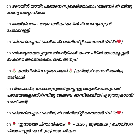
ട്രെയിൻ യാത്ര എങ്ങനെ സുരക്ഷിതമാക്കാം (ലേഖനം) ✍ ബിന്ദു
on
വേണു ചോറ്റാനിക്കര
അതിജീവനം – ആപേക്ഷികം (കവിത) ✍ വേണുക്കുട്ടൻ
on
ചേരാവെള്ളി
‘കിണറിനപ്പുറം’ (കവിത) ✍ വർഗീസ് റ്റി നൈനാൻ (Dil Se
)
on
‘നിശബ്ദമാക്കപ്പെടുന്ന നിലവിളികൾ’ രചന: പ്രീതി രാധാകൃഷ്ണൻ.
on
✍ കവിത അവലോകനം: മായ അനൂപ്
കാർഗിൽദിന സ്മരണഞ്ജലി
(കവിത) ✍ ബേബി മാത്യു
on
അടിമാലി
വിജയമല്ല; നമ്മെ കൂടുതൽ ഉറപ്പുള്ള മനുഷ്യരാക്കുന്നത്
on
പരാജയങ്ങളാണ് ✍️സിജു ജേക്കബ്, ഓസ്‌ട്രേലിയ (എഴുത്തുകാരൻ/
സഞ്ചാരി)
‘കിണറിനപ്പുറം’ (കവിത) ✍ വർഗീസ് റ്റി നൈനാൻ (Dil Se
)
on
“ഇന്നത്തെ ചിന്താവിഷയം”
– 2026 | ജൂലൈ 28 | ചൊവ്വ ✍
on
പ്രൊഫസ്സർ എ.വി. ഇട്ടി മാവേലിക്കര