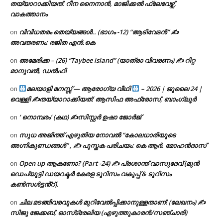
തയ്യാറാക്കിയത്: റീന നൈനാൻ, മാജിക്കൽ ഫ്ലേവേഴ്സ്,
വാകത്താനം
വിവിധതരം തെയ്യങ്ങൾ.. (ഭാഗം -12) “ആടിവേടൻ” ✍
on
അവതരണം: രജിത എൻ.കെ
അമേരിക്ക – (26) “Taybee island” (യാത്രാ വിവരണം) ✍ റിറ്റ
on
മാനുവൽ, ഡൽഹി
മലയാളി മനസ്സ് — ആരോഗ്യ വീഥി
– 2026 | ജൂലൈ 24 |
on
വെള്ളി ✍
തയ്യാറാക്കിയത്: ആസിഫ അഫ്രോസ്, ബാംഗ്ലൂർ
‘ നൊമ്പരം’ (കഥ) ✍സിസ്റ്റർ ഉഷാ ജോർജ്
on
സുധ അജിത്ത് എഴുതിയ നോവൽ “കോലധാരിയുടെ
on
അഗ്നികുണ്ഡങ്ങള്‍” , ✍ പുസ്തക പരിചയം: കെ ആർ. മോഹൻദാസ്
Open up ആകണോ? (Part -24) ✍ പ്രശാന്ത് വാസുദേവ് (മുൻ
on
ഡെപ്യൂട്ടി ഡയറക്ടർ കേരള ടൂറിസം വകുപ്പ് & ടൂറിസം
കൺസൾട്ടൻ്റ്).
ചില മടങ്ങിവരവുകൾ മുറിവേൽപ്പിക്കാനുള്ളതാണ്! (ലേഖനം) ✍️
on
സിജു ജേക്കബ്, ഓസ്‌ട്രേലിയ (എഴുത്തുകാരൻ/സഞ്ചാരി)