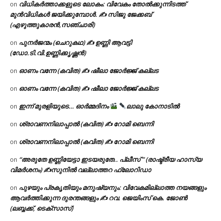
വിധികർത്താക്കളുടെ ലോകം: വിവേകം തോൽക്കുന്നിടത്ത്
on
മുൻവിധികൾ ജയിക്കുമ്പോൾ. ✍️ സിജു ജേക്കബ്
(എഴുത്തുകാരൻ,സഞ്ചാരി)
പുനർജന്മം (ചെറുകഥ) ✍ ഉണ്ണി ആവട്ടി
on
(ഡോ.ടി.വി.ഉണ്ണിക്കൃഷ്ണൻ)
ഓണം വന്നേ (കവിത) ✍ ഷീലാ ജോർജ്ജ് കല്ലട
on
ഓണം വന്നേ (കവിത) ✍ ഷീലാ ജോർജ്ജ് കല്ലട
on
ഇന്ന് മുരളിയുടെ… ഓർമ്മദിനം
ലാലു കോനാടിൽ
on
ശ്രാവണനിലാപ്പാൽ (കവിത) ✍ റോമി ബെന്നി
on
ശ്രാവണനിലാപ്പാൽ (കവിത) ✍ റോമി ബെന്നി
on
“അരുതേ ഉണ്ണിയേട്ടാ ഇടയരുതേ.. പ്ലീസ് ” (രാഷ്ട്രീയ ഹാസ്യ
on
വിമർശനം) ✍സുനിൽ വല്ലാത്തറ ഫ്ലോറിഡാ
പുഴയും പ്രകൃതിയും മനുഷ്യനും: വിവേകമില്ലാത്ത നയങ്ങളും
on
ആവർത്തിക്കുന്ന ദുരന്തങ്ങളും ✍ റവ. ജെയിംസ് കെ. ജോൺ
(ലബ്ബക്ക്, ടെക്സാസ്)