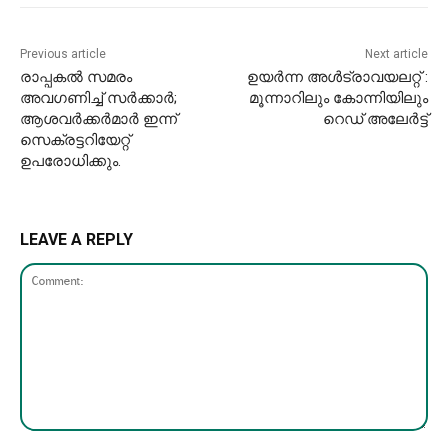
Previous article
Next article
രാപ്പകൽ സമരം
ഉയർന്ന അൾട്രാവയലറ്റ് :
അവഗണിച്ച് സർക്കാർ;
മൂന്നാറിലും കോന്നിയിലും
ആശവർക്കർമാർ ഇന്ന്
റെഡ് അലേർട്ട്
സെക്രട്ടറിയേറ്റ്
ഉപരോധിക്കും.
LEAVE A REPLY
Comment: