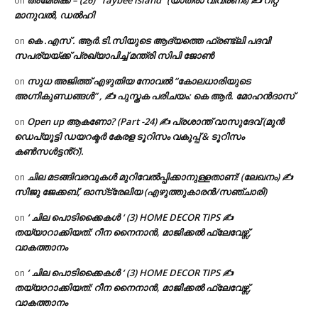
അമേരിക്ക – (26) “Taybee island” (യാത്രാ വിവരണം) ✍ റിറ്റ
on
മാനുവൽ, ഡൽഹി
കെ .എസ് . ആർ.ടി.സിയുടെ ആദ്യത്തെ ഫ്രണ്ട്ലി പദവി
on
സപര്യയ്ക്ക് പ്രഖ്യാപിച്ച് മന്ത്രി സിപി ജോൺ
സുധ അജിത്ത് എഴുതിയ നോവൽ “കോലധാരിയുടെ
on
അഗ്നികുണ്ഡങ്ങള്‍” , ✍ പുസ്തക പരിചയം: കെ ആർ. മോഹൻദാസ്
Open up ആകണോ? (Part -24) ✍ പ്രശാന്ത് വാസുദേവ് (മുൻ
on
ഡെപ്യൂട്ടി ഡയറക്ടർ കേരള ടൂറിസം വകുപ്പ് & ടൂറിസം
കൺസൾട്ടൻ്റ്).
ചില മടങ്ങിവരവുകൾ മുറിവേൽപ്പിക്കാനുള്ളതാണ്! (ലേഖനം) ✍️
on
സിജു ജേക്കബ്, ഓസ്‌ട്രേലിയ (എഴുത്തുകാരൻ/സഞ്ചാരി)
‘ ചില പൊടിക്കൈകൾ ‘ (3) HOME DECOR TIPS ✍
on
തയ്യാറാക്കിയത്: റീന നൈനാൻ, മാജിക്കൽ ഫ്ലേവേഴ്സ്,
വാകത്താനം
‘ ചില പൊടിക്കൈകൾ ‘ (3) HOME DECOR TIPS ✍
on
തയ്യാറാക്കിയത്: റീന നൈനാൻ, മാജിക്കൽ ഫ്ലേവേഴ്സ്,
വാകത്താനം