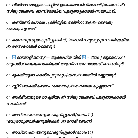
വിമർശനങ്ങളുടെ കാറ്റിൽ ഉലയാത്ത ജീവിതങ്ങൾ (ലേഖനം) ✍️
on
സിജു ജേക്കബ്, ഓസ്‌ട്രേലിയ (എഴുത്തുകാരൻ/സഞ്ചാരി)
കൺമണി പോലെ.. (ക്രിസ്തീയ ഭക്തിഗാനം) ✍ ബൈജു
on
തെക്കുംപുറത്ത്
കാലാനുസൃത കുറിപ്പുകൾ (5) ‘തണൽ നഷ്ടപ്പെടുന്ന വാർദ്ധക്യം’
on
✍ സൈമ ശങ്കർ മൈസൂർ
മലയാളി മനസ്സ് — ആരോഗ്യ വീഥി
– 2026 | ജൂലൈ 22 |
on
ബുധൻ ✍
തയ്യാറാക്കിയത്: ആസിഫ അഫ്രോസ്, ബാംഗ്ലൂർ
മുക്തിയുടെ കാൽപ്പെരുമാറ്റം (കഥ) ✍ അനിൽ മണ്ണത്തൂർ
on
സ്ത്രീ ശാക്തീകരണം. (ലേഖനം) ✍ ഹേമലത കൃഷ്ണദാസ്
on
ആർദ്രതയുടെ രാഷ്ട്രീയം ✍️ സിജു ജേക്കബ്, എഴുത്തുകാരൻ
on
സഞ്ചാരി
അധ്യാപന അനുഭവ കുറിപ്പുകൾ (ഭാഗം 11)
on
“മധുരാമൃതവർഷനൂലിഴകൾ” ✍ റോമി ബെന്നി
അധ്യാപന അനുഭവ കുറിപ്പുകൾ (ഭാഗം 11)
on