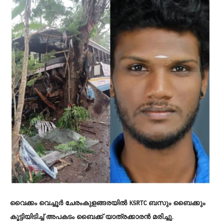
വൈക്കം വെച്ചൂർ ചേരംകുളങ്ങരയിൽ KSRTC ബസും ബൈക്കും
കൂട്ടിയിടിച്ച് അപകടം ബൈക്ക് യാത്രക്കാരൻ മരിച്ചു.