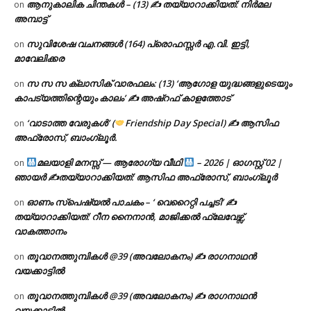
ആനുകാലിക ചിന്തകൾ – (13) ✍ തയ്യാറാക്കിയത്: നിർമല
on
അമ്പാട്ട്
സുവിശേഷ വചനങ്ങൾ (164) പ്രൊഫസ്സർ എ.വി. ഇട്ടി,
on
മാവേലിക്കര
സ സ സ ക്ലാസിക് വാരഫലം: (13) ‘ആഗോള യുദ്ധങ്ങളുടെയും
on
കാപട്യത്തിന്റെയും കാലം’ ✍ അഷ്റഫ് കാളത്തോട്
‘വാടാത്ത വേരുകൾ’ (
Friendship Day Special) ✍ ആസിഫ
on
അഫ്രോസ്, ബാംഗ്ലൂർ.
മലയാളി മനസ്സ് — ആരോഗ്യ വീഥി
– 2026 | ഓഗസ്റ്റ് 02 |
on
ഞായർ ✍
തയ്യാറാക്കിയത്: ആസിഫ അഫ്രോസ്, ബാംഗ്ലൂർ
ഓണം സ്പെഷ്യൽ പാചകം – ‘ വെറൈറ്റി പച്ചടി’ ✍
on
തയ്യാറാക്കിയത്: റീന നൈനാൻ, മാജിക്കൽ ഫ്ലേവേഴ്സ്,
വാകത്താനം
തൂവാനത്തുമ്പികൾ @39 (അവലോകനം) ✍ രാഗനാഥൻ
on
വയക്കാട്ടിൽ
തൂവാനത്തുമ്പികൾ @39 (അവലോകനം) ✍ രാഗനാഥൻ
on
വയക്കാട്ടിൽ