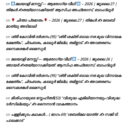
മലയാളി മനസ്സ് — ആരോഗ്യ വീഥി
– 2026 | ജൂലൈ 27 |
on
തിങ്കൾ ✍
തയ്യാറാക്കിയത്: ആസിഫ അഫ്രോസ്, ബാംഗ്ലൂർ
ചിന്താ പ്രഭാതം
– 2026 | ജൂലൈ 27 | തിങ്കൾ ✍
ബേബി
on
മാത്യു അടിമാലി
ശ്രീ കോവിൽ ദർശനം (95) “ശ്രീ ശക്തി ബാല നര മുഖ വിനായക
on
ക്ഷേത്രം”, ചിദംബരം, കടലൂർ ജില്ല, തമിഴ്നാട്. ✍ അവതരണം:
സൈമശങ്കർ മൈസൂർ.
മലയാളി മനസ്സ് — ആരോഗ്യ വീഥി
– 2026 | ജൂലൈ 26 |
on
ഞായർ ✍
തയ്യാറാക്കിയത്: ആസിഫ അഫ്രോസ്, ബാംഗ്ലൂർ
ശ്രീ കോവിൽ ദർശനം (95) “ശ്രീ ശക്തി ബാല നര മുഖ വിനായക
on
ക്ഷേത്രം”, ചിദംബരം, കടലൂർ ജില്ല, തമിഴ്നാട്. ✍ അവതരണം:
സൈമശങ്കർ മൈസൂർ.
മിശിഹായുടെ സ്നേഹിതർ(53) “വിശുദ്ധ എമിലിയാനയും വിശുദ്ധ
on
ടര്‍സില്ലയും” ✍ നൈനാൻ വാകത്താനം
പള്ളിക്കൂടം കഥകൾ… ( ഭാഗം 69) ‘ശബരിമല യാത്ര’ ✍ സജി ടി.
on
പാലക്കാട്