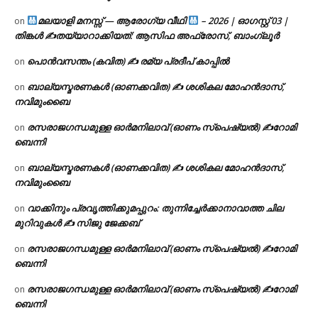
മലയാളി മനസ്സ് — ആരോഗ്യ വീഥി
– 2026 | ഓഗസ്റ്റ് 03 |
on
തിങ്കൾ ✍
തയ്യാറാക്കിയത്: ആസിഫ അഫ്രോസ്, ബാംഗ്ലൂർ
പൊൻവസന്തം (കവിത) ✍ രമ്യ പ്രദീപ് കാപ്പിൽ
on
ബാല്യസ്മരണകൾ (ഓണക്കവിത) ✍ ശശികല മോഹൻദാസ്,
on
നവിമുംബൈ
രസരാജഗന്ധമുള്ള ഓർമനിലാവ് (ഓണം സ്‌പെഷ്യൽ) ✍റോമി
on
ബെന്നി
ബാല്യസ്മരണകൾ (ഓണക്കവിത) ✍ ശശികല മോഹൻദാസ്,
on
നവിമുംബൈ
വാക്കിനും പ്രവൃത്തിക്കുമപ്പുറം: തുന്നിച്ചേർക്കാനാവാത്ത ചില
on
മുറിവുകൾ ✍️ സിജു ജേക്കബ്
രസരാജഗന്ധമുള്ള ഓർമനിലാവ് (ഓണം സ്‌പെഷ്യൽ) ✍റോമി
on
ബെന്നി
രസരാജഗന്ധമുള്ള ഓർമനിലാവ് (ഓണം സ്‌പെഷ്യൽ) ✍റോമി
on
ബെന്നി