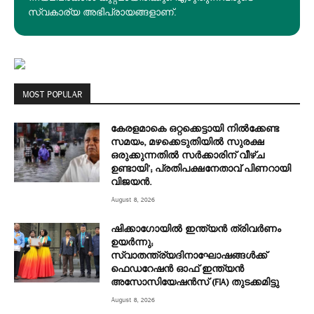
സ്വകാര്യ അഭിപ്രായങ്ങളാണ്.
MOST POPULAR
കേരളമാകെ ഒറ്റക്കെട്ടായി നിൽക്കേണ്ട
സമയം, മഴക്കെടുതിയിൽ സുരക്ഷ
ഒരുക്കുന്നതിൽ സർക്കാരിന് വീഴ്ച
ഉണ്ടായി’; പ്രതിപക്ഷനേതാവ് പിണറായി
വിജയൻ.
August 8, 2026
ഷിക്കാഗോയിൽ ഇന്ത്യൻ ത്രിവർണം
ഉയർന്നു;
സ്വാതന്ത്ര്യദിനാഘോഷങ്ങൾക്ക്
ഫെഡറേഷൻ ഓഫ് ഇന്ത്യൻ
അസോസിയേഷൻസ് (FIA) തുടക്കമിട്ടു
August 8, 2026