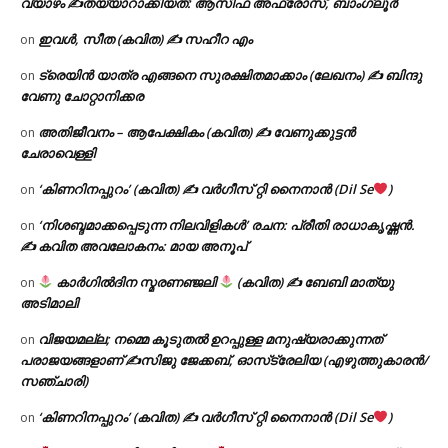
വ്യാഴം ✍
തയ്യാറാക്കിയത്: ആസിഫ അഫ്രോസ്, ബാംഗ്ലൂർ
ഇവൾ, സീത (കവിത) ✍ സഹീറ എം
on
ട്രെയിൻ യാത്ര എങ്ങനെ സുരക്ഷിതമാക്കാം (ലേഖനം) ✍ ബിന്ദു
on
വേണു ചോറ്റാനിക്കര
അതിജീവനം – ആപേക്ഷികം (കവിത) ✍ വേണുക്കുട്ടൻ
on
ചേരാവെള്ളി
‘കിണറിനപ്പുറം’ (കവിത) ✍ വർഗീസ് റ്റി നൈനാൻ (Dil Se
)
on
‘നിശബ്ദമാക്കപ്പെടുന്ന നിലവിളികൾ’ രചന: പ്രീതി രാധാകൃഷ്ണൻ.
on
✍ കവിത അവലോകനം: മായ അനൂപ്
കാർഗിൽദിന സ്മരണഞ്ജലി
(കവിത) ✍ ബേബി മാത്യു
on
അടിമാലി
വിജയമല്ല; നമ്മെ കൂടുതൽ ഉറപ്പുള്ള മനുഷ്യരാക്കുന്നത്
on
പരാജയങ്ങളാണ് ✍️സിജു ജേക്കബ്, ഓസ്‌ട്രേലിയ (എഴുത്തുകാരൻ/
സഞ്ചാരി)
‘കിണറിനപ്പുറം’ (കവിത) ✍ വർഗീസ് റ്റി നൈനാൻ (Dil Se
)
on