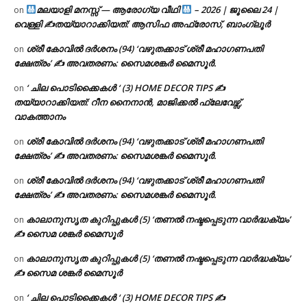
മലയാളി മനസ്സ് — ആരോഗ്യ വീഥി
– 2026 | ജൂലൈ 24 |
on
വെള്ളി ✍
തയ്യാറാക്കിയത്: ആസിഫ അഫ്രോസ്, ബാംഗ്ലൂർ
ശ്രീ കോവിൽ ദർശനം (94) ‘വഴുതക്കാട് ശ്രീ മഹാഗണപതി
on
ക്ഷേത്രം’ ✍ അവതരണം: സൈമശങ്കർ മൈസൂർ.
‘ ചില പൊടിക്കൈകൾ ‘ (3) HOME DECOR TIPS ✍
on
തയ്യാറാക്കിയത്: റീന നൈനാൻ, മാജിക്കൽ ഫ്ലേവേഴ്സ്,
വാകത്താനം
ശ്രീ കോവിൽ ദർശനം (94) ‘വഴുതക്കാട് ശ്രീ മഹാഗണപതി
on
ക്ഷേത്രം’ ✍ അവതരണം: സൈമശങ്കർ മൈസൂർ.
ശ്രീ കോവിൽ ദർശനം (94) ‘വഴുതക്കാട് ശ്രീ മഹാഗണപതി
on
ക്ഷേത്രം’ ✍ അവതരണം: സൈമശങ്കർ മൈസൂർ.
കാലാനുസൃത കുറിപ്പുകൾ (5) ‘തണൽ നഷ്ടപ്പെടുന്ന വാർദ്ധക്യം’
on
✍ സൈമ ശങ്കർ മൈസൂർ
കാലാനുസൃത കുറിപ്പുകൾ (5) ‘തണൽ നഷ്ടപ്പെടുന്ന വാർദ്ധക്യം’
on
✍ സൈമ ശങ്കർ മൈസൂർ
‘ ചില പൊടിക്കൈകൾ ‘ (3) HOME DECOR TIPS ✍
on