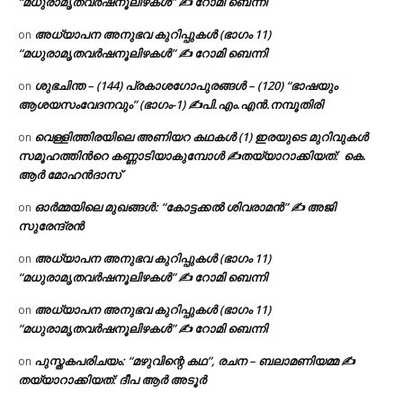
“മധുരാമൃതവർഷനൂലിഴകൾ” ✍ റോമി ബെന്നി
അധ്യാപന അനുഭവ കുറിപ്പുകൾ (ഭാഗം 11)
on
“മധുരാമൃതവർഷനൂലിഴകൾ” ✍ റോമി ബെന്നി
ശുഭചിന്ത – (144) പ്രകാശഗോപുരങ്ങൾ – (120) “ഭാഷയും
on
ആശയസംവേദനവും” (ഭാഗം-1) ✍പി.എം.എൻ.നമ്പൂതിരി
വെള്ളിത്തിരയിലെ അണിയറ കഥകൾ (1) ഇരയുടെ മുറിവുകൾ
on
സമൂഹത്തിന്‍റെ കണ്ണാടിയാകുമ്പോൾ ✍തയ്യാറാക്കിയത്: കെ.
ആര്‍ മോഹന്‍ദാസ്
ഓർമ്മയിലെ മുഖങ്ങൾ: “കോട്ടക്കൽ ശിവരാമൻ” ✍ അജി
on
സുരേന്ദ്രൻ
അധ്യാപന അനുഭവ കുറിപ്പുകൾ (ഭാഗം 11)
on
“മധുരാമൃതവർഷനൂലിഴകൾ” ✍ റോമി ബെന്നി
അധ്യാപന അനുഭവ കുറിപ്പുകൾ (ഭാഗം 11)
on
“മധുരാമൃതവർഷനൂലിഴകൾ” ✍ റോമി ബെന്നി
പുസ്തകപരിചയം: “മഴുവിന്റെ കഥ”, രചന – ബലാമണിയമ്മ ✍
on
തയ്യാറാക്കിയത്: ദീപ ആർ അടൂർ