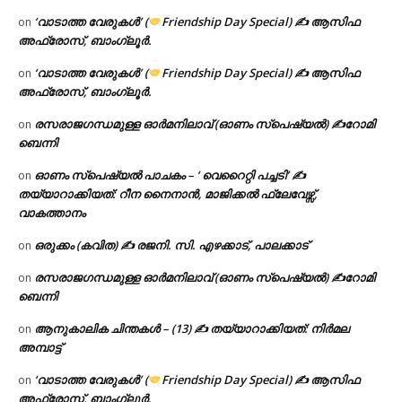
‘വാടാത്ത വേരുകൾ’ (
Friendship Day Special) ✍ ആസിഫ
on
അഫ്രോസ്, ബാംഗ്ലൂർ.
‘വാടാത്ത വേരുകൾ’ (
Friendship Day Special) ✍ ആസിഫ
on
അഫ്രോസ്, ബാംഗ്ലൂർ.
രസരാജഗന്ധമുള്ള ഓർമനിലാവ് (ഓണം സ്‌പെഷ്യൽ) ✍റോമി
on
ബെന്നി
ഓണം സ്പെഷ്യൽ പാചകം – ‘ വെറൈറ്റി പച്ചടി’ ✍
on
തയ്യാറാക്കിയത്: റീന നൈനാൻ, മാജിക്കൽ ഫ്ലേവേഴ്സ്,
വാകത്താനം
ഒരുക്കം (കവിത) ✍ രജനി. സി. എഴക്കാട്, പാലക്കാട്
on
രസരാജഗന്ധമുള്ള ഓർമനിലാവ് (ഓണം സ്‌പെഷ്യൽ) ✍റോമി
on
ബെന്നി
ആനുകാലിക ചിന്തകൾ – (13) ✍ തയ്യാറാക്കിയത്: നിർമല
on
അമ്പാട്ട്
‘വാടാത്ത വേരുകൾ’ (
Friendship Day Special) ✍ ആസിഫ
on
അഫ്രോസ്, ബാംഗ്ലൂർ.