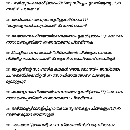
പള്ളിക്കൂടം കഥകൾ (ഭാഗം 68) “ഒരു സ്വപ്നം പൂവണിയുന്നു…” ✍
on
സജി ടി. പാലക്കാട്
അധ്യാപന അനുഭവ കുറിപ്പുകൾ (ഭാഗം 11)
on
“മധുരാമൃതവർഷനൂലിഴകൾ” ✍ റോമി ബെന്നി
മലയാള സാഹിത്യത്തിലെ നക്ഷത്ര പൂക്കൾ (ഭാഗം 55) ‘കാവാലം
on
നാരായണപ്പണിക്കർ’ ✍ അവതരണം: പ്രഭ ദിനേഷ്
80കളിലെ വസന്തങ്ങൾ: “പ്രിയദർശൻ: ചിരിയുടെ വസന്തം
on
വിരിയിച്ച സംവിധായകൻ” ✍ ആസിഫ അഫ്രോസ് ബാംഗ്ലൂർ.
അപ്പുവിന്റെ സാഹസിക കഥകൾ (ബാല നോവൽ – അദ്ധ്യായം
on
22) ‘നെഞ്ചിലെ നീറ്റൽ’ ✍ സോഫിയാമ്മ ജോസ്, വാഴക്കുളം,
മുവാറ്റുപുഴ .
മലയാള സാഹിത്യത്തിലെ നക്ഷത്ര പൂക്കൾ (ഭാഗം 55) ‘കാവാലം
on
നാരായണപ്പണിക്കർ’ ✍ അവതരണം: പ്രഭ ദിനേഷ്
ഓർമ്മച്ചെപ്പിലൊളിപ്പിച്ച ഗതകാല സ്മരണകളും ചിന്തകളും (12) ✍
on
സതീഷ് കുമാർ താണിശ്ശേരി
“ഏകതാര” (നോവൽ) രചന: ഗീത നെന്മിനി ✍ ആസ്വാദനം:
on