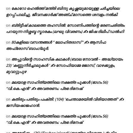
കോറോ ഹെൽത്ത് മന്ത്രി ബിന്ദു കൃഷ്ണയുമായുള്ള ചർച്ചയിലെ
on
ഉറപ്പ് പാലിച്ചു, ജീവനക്കാർക്ക് അഞ്ച് മാസത്തെ ശമ്പളം നൽകി
ബ്രിട്ടീഷ് കാലത്തെ തഹസിൽ: സോണിപത്തിന്റെ ഭരണചരിത്രം
on
പറയുന്ന നിശ്ശബ്ദ സ്മാരകം (ലഘു വിവരണം) ✍ ജിഷ ദിലീപ് ഡൽഹി
80കളിലെ വസന്തങ്ങൾ ” ലോഹിതദാസ് ” ✍ ആസിഫ
on
അഫ്രോസ് ബാംഗ്ലൂർ.
അപ്പുവിന്റെ സാഹസിക കഥകൾ (ബാല നോവൽ – അദ്ധ്യായം
on
23) ‘കണ്ണുനീർച്ചാലുകൾ ‘ ✍ സോഫിയാമ്മ ജോസ്, വാഴക്കുളം,
മുവാറ്റുപുഴ
മലയാള സാഹിത്യത്തിലെ നക്ഷത്ര പൂക്കൾ (ഭാഗം 56)
on
“വി.കെ.എൻ” ✍ അവതരണം: പ്രഭ ദിനേഷ്
കതിരും പതിരും പംക്തി: (104) ‘ചെന്താമരയിൽ വിരിയാത്തത് ‘ ✍
on
ജസിയഷാജഹാൻ.
മലയാള സാഹിത്യത്തിലെ നക്ഷത്ര പൂക്കൾ (ഭാഗം 56)
on
“വി.കെ.എൻ” ✍ അവതരണം: പ്രഭ ദിനേഷ്