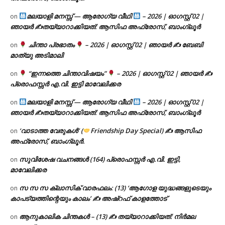
മലയാളി മനസ്സ് — ആരോഗ്യ വീഥി
– 2026 | ഓഗസ്റ്റ് 02 |
on
ഞായർ ✍
തയ്യാറാക്കിയത്: ആസിഫ അഫ്രോസ്, ബാംഗ്ലൂർ
ചിന്താ പ്രഭാതം
– 2026 | ഓഗസ്റ്റ് 02 | ഞായർ ✍
ബേബി
on
മാത്യു അടിമാലി
“ഇന്നത്തെ ചിന്താവിഷയം”
– 2026 | ഓഗസ്റ്റ് 02 | ഞായർ ✍
on
പ്രൊഫസ്സർ എ.വി. ഇട്ടി മാവേലിക്കര
മലയാളി മനസ്സ് — ആരോഗ്യ വീഥി
– 2026 | ഓഗസ്റ്റ് 02 |
on
ഞായർ ✍
തയ്യാറാക്കിയത്: ആസിഫ അഫ്രോസ്, ബാംഗ്ലൂർ
‘വാടാത്ത വേരുകൾ’ (
Friendship Day Special) ✍ ആസിഫ
on
അഫ്രോസ്, ബാംഗ്ലൂർ.
സുവിശേഷ വചനങ്ങൾ (164) പ്രൊഫസ്സർ എ.വി. ഇട്ടി,
on
മാവേലിക്കര
സ സ സ ക്ലാസിക് വാരഫലം: (13) ‘ആഗോള യുദ്ധങ്ങളുടെയും
on
കാപട്യത്തിന്റെയും കാലം’ ✍ അഷ്റഫ് കാളത്തോട്
ആനുകാലിക ചിന്തകൾ – (13) ✍ തയ്യാറാക്കിയത്: നിർമല
on