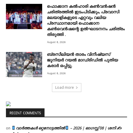
ഫൊക്കാന കൽഹാരി കൺവൻഷൻ
ചരിത്രത്തിൽ ഇടംപിടിക്കും; പ്രവാസി
മലയാളികളുടെ ഏറ്റവും വലിയ
പ്രസ്ഥാനമായി ഫൊക്കാന
കൺവെൻഷന്റെ ഉൽഘാടനനം ചരിത്രം
തിരുത്തി .
August 8, 2026
ബ്രസീലിയൻ താരം വിനീഷ്യസ്
ജൂനിയർ റയല്‍ മാഡ്രിഡില്‍ പുതിയ
കരാർ ഒപ്പിട്ടു.
August 8, 2026
Load more
RECENT COMMENTS
വാർത്തകൾ ഒറ്റനോട്ടത്തിൽ
– 2026 | ഓഗസ്റ്റ് 08 | ശനി ✍
on