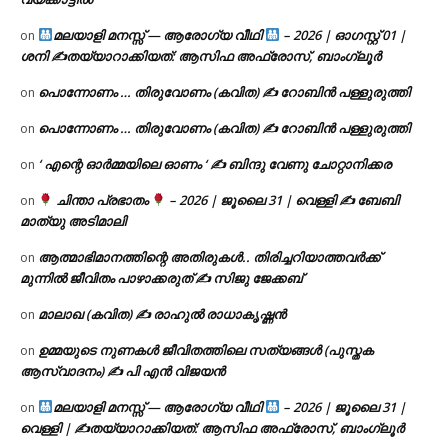
മലയാളി മനസ്സ് — ആരോഗ്യ വീഥി
– 2026 | ഓഗസ്റ്റ് 01 |
on
ശനി ✍
തയ്യാറാക്കിയത്: ആസിഫ അഫ്രോസ്, ബാംഗ്ലൂർ
പൊന്നോണം … തിരുവോണം (കവിത) ✍ റോബിൻ പള്ളുരുത്തി
on
പൊന്നോണം … തിരുവോണം (കവിത) ✍ റോബിൻ പള്ളുരുത്തി
on
‘ എന്റെ ഓർമ്മയിലെ ഓണം ‘ ✍ ബിന്ദു വേണു ചോറ്റാനിക്കര
on
ചിന്താ പ്രഭാതം
– 2026 | ജൂലൈ 31 | വെള്ളി ✍
ബേബി
on
മാത്യു അടിമാലി
ആത്മാഭിമാനത്തിന്റെ അതിരുകൾ.. തിരിച്ചറിയാത്തവർക്ക്
on
മുന്നിൽ ജീവിതം പാഴാക്കരുത് ✍️ സിജു ജേക്കബ്
മാലാഖ (കവിത) ✍ രാഹുൽ രാധാകൃഷ്ണൻ
on
ഉമ്മയുടെ നുണകൾ ജീവിതത്തിലെ സത്യങ്ങൾ (പുസ്തക
on
ആസ്വാദനം) ✍ പി എൻ വിജയൻ
മലയാളി മനസ്സ് — ആരോഗ്യ വീഥി
– 2026 | ജൂലൈ 31 |
on
വെള്ളി | ✍
തയ്യാറാക്കിയത്: ആസിഫ അഫ്രോസ്, ബാംഗ്ലൂർ