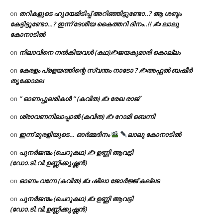
തറികളുടെ ഹൃദയമിടിപ്പ് അറിഞ്ഞിട്ടുണ്ടോ..? ആ ശബ്ദം
on
കേട്ടിട്ടുണ്ടോ…? ഇന്ന് ദേശീയ കൈത്തറി ദിനം..!! ✍ ലാലു
കോനാടിൽ
നിലാവിനെ നൽകിയവൾ (കഥ)✍ജയകുമാരി കൊല്ലം
on
കേരളം പ്രളയത്തിന്റെ സ്വന്തം നാടോ ? ✍️അഫ്സൽ ബഷീർ
on
തൃക്കോമല
” ഓണപ്പുലരികൾ ” (കവിത) ✍ രേഖ രാജ്
on
ശ്രാവണനിലാപ്പാൽ (കവിത) ✍ റോമി ബെന്നി
on
ഇന്ന് മുരളിയുടെ… ഓർമ്മദിനം
ലാലു കോനാടിൽ
on
പുനർജന്മം (ചെറുകഥ) ✍ ഉണ്ണി ആവട്ടി
on
(ഡോ.ടി.വി.ഉണ്ണിക്കൃഷ്ണൻ)
ഓണം വന്നേ (കവിത) ✍ ഷീലാ ജോർജ്ജ് കല്ലട
on
പുനർജന്മം (ചെറുകഥ) ✍ ഉണ്ണി ആവട്ടി
on
(ഡോ.ടി.വി.ഉണ്ണിക്കൃഷ്ണൻ)