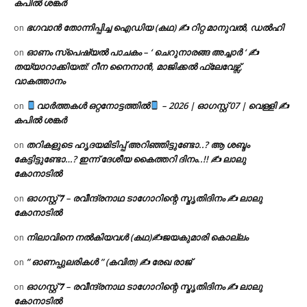
കപിൽ ശങ്കർ
ഭഗവാൻ തോന്നിപ്പിച്ച ഐഡിയ (കഥ) ✍ റിറ്റ മാനുവൽ, ഡൽഹി
on
ഓണം സ്പെഷ്യൽ പാചകം – ‘ ചെറുനാരങ്ങ അച്ചാർ ‘ ✍
on
തയ്യാറാക്കിയത്: റീന നൈനാൻ, മാജിക്കൽ ഫ്ലേവേഴ്സ്,
വാകത്താനം
വാർത്തകൾ ഒറ്റനോട്ടത്തിൽ
– 2026 | ഓഗസ്റ്റ് 07 | വെള്ളി ✍
on
കപിൽ ശങ്കർ
തറികളുടെ ഹൃദയമിടിപ്പ് അറിഞ്ഞിട്ടുണ്ടോ..? ആ ശബ്ദം
on
കേട്ടിട്ടുണ്ടോ…? ഇന്ന് ദേശീയ കൈത്തറി ദിനം..!! ✍ ലാലു
കോനാടിൽ
ഓഗസ്റ്റ് 𝟕 – രവീന്ദ്രനാഥ ടാഗോറിന്റെ സ്മൃതിദിനം ✍ ലാലു
on
കോനാടിൽ
നിലാവിനെ നൽകിയവൾ (കഥ)✍ജയകുമാരി കൊല്ലം
on
” ഓണപ്പുലരികൾ ” (കവിത) ✍ രേഖ രാജ്
on
ഓഗസ്റ്റ് 𝟕 – രവീന്ദ്രനാഥ ടാഗോറിന്റെ സ്മൃതിദിനം ✍ ലാലു
on
കോനാടിൽ