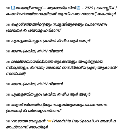
മലയാളി മനസ്സ് — ആരോഗ്യ വീഥി
– 2026 | ഓഗസ്റ്റ് 04 |
on
ചൊവ്വ ✍
തയ്യാറാക്കിയത്: ആസിഫ അഫ്രോസ്, ബാംഗ്ലൂർ
ഐശ്വര്യത്തിന്റെയും സമൃദ്ധിയുടെയും പൊന്നോണം
on
(ലേഖനം) ✍ ശ്യാമള ഹരിദാസ്
പൂക്കളത്തിനപ്പുറം (കവിത) ✍ ദീപ ആർ അടൂർ
on
ഓണം (കവിത) ✍ PN വിജയൻ
on
ലക്ഷ്യബോധമില്ലാത്ത തുടക്കങ്ങളും അപൂർണ്ണമായ
on
സ്വപ്നങ്ങളും. ✍️സിജു ജേക്കബ്, ഓസ്‌ട്രേലിയ (എഴുത്തുകാരൻ/
സഞ്ചാരി)
ഓണം (കവിത) ✍ PN വിജയൻ
on
പൂക്കളത്തിനപ്പുറം (കവിത) ✍ ദീപ ആർ അടൂർ
on
ഐശ്വര്യത്തിന്റെയും സമൃദ്ധിയുടെയും പൊന്നോണം
on
(ലേഖനം) ✍ ശ്യാമള ഹരിദാസ്
‘വാടാത്ത വേരുകൾ’ (
Friendship Day Special) ✍ ആസിഫ
on
അഫ്രോസ്, ബാംഗ്ലൂർ.