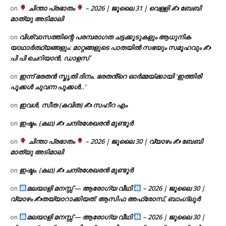
ചിന്താ പ്രഭാതം
– 2026 | ജൂലൈ 31 | വെള്ളി ✍
ബേബി
on
മാത്യു അടിമാലി
വിശ്വാസത്തിന്റെ പരമ്പരാഗത ചട്ടക്കൂടുകളും ആധുനിക
on
യാഥാർത്ഥ്യങ്ങളും: മാറ്റങ്ങളുടെ പാതയിൽ സഭയും സമൂഹവും ✍
പി പി ചെറിയാൻ, ഡാളസ്
ഇന്ന് ഭരതൻ സ്മൃതി ദിനം. ഭരതൻ്റെ ഓർമ്മയ്ക്കായി ‘ഇത്തിരി
on
പൂക്കൾ ചുവന്ന പൂക്കൾ..’
ഇവൾ, സീത (കവിത) ✍ സഹീറ എം
on
ഇഷ്ടം. (കഥ) ✍ ചന്ദ്രശേഖരൻ മുണ്ടൂർ
on
ചിന്താ പ്രഭാതം
– 2026 | ജൂലൈ 30 | വ്യാഴം ✍
ബേബി
on
മാത്യു അടിമാലി
ഇഷ്ടം. (കഥ) ✍ ചന്ദ്രശേഖരൻ മുണ്ടൂർ
on
മലയാളി മനസ്സ് — ആരോഗ്യ വീഥി
– 2026 | ജൂലൈ 30 |
on
വ്യാഴം ✍
തയ്യാറാക്കിയത്: ആസിഫ അഫ്രോസ്, ബാംഗ്ലൂർ
മലയാളി മനസ്സ് — ആരോഗ്യ വീഥി
– 2026 | ജൂലൈ 30 |
on