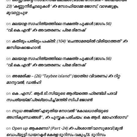
23) ‘കണ്ണുനീർച്ചാലുകൾ ‘ ✍ സോഫിയാമ്മ ജോസ്, വാഴക്കുളം,
മുവാറ്റുപുഴ
മലയാള സാഹിത്യത്തിലെ നക്ഷത്ര പൂക്കൾ (ഭാഗം 56)
on
“വി.കെ.എൻ” ✍ അവതരണം: പ്രഭ ദിനേഷ്
കതിരും പതിരും പംക്തി: (104) ‘ചെന്താമരയിൽ വിരിയാത്തത് ‘ ✍
on
ജസിയഷാജഹാൻ.
മലയാള സാഹിത്യത്തിലെ നക്ഷത്ര പൂക്കൾ (ഭാഗം 56)
on
“വി.കെ.എൻ” ✍ അവതരണം: പ്രഭ ദിനേഷ്
അമേരിക്ക – (26) “Taybee island” (യാത്രാ വിവരണം) ✍ റിറ്റ
on
മാനുവൽ, ഡൽഹി
കെ .എസ് . ആർ.ടി.സിയുടെ ആദ്യത്തെ ഫ്രണ്ട്ലി പദവി
on
സപര്യയ്ക്ക് പ്രഖ്യാപിച്ച് മന്ത്രി സിപി ജോൺ
സുധ അജിത്ത് എഴുതിയ നോവൽ “കോലധാരിയുടെ
on
അഗ്നികുണ്ഡങ്ങള്‍” , ✍ പുസ്തക പരിചയം: കെ ആർ. മോഹൻദാസ്
Open up ആകണോ? (Part -24) ✍ പ്രശാന്ത് വാസുദേവ് (മുൻ
on
ഡെപ്യൂട്ടി ഡയറക്ടർ കേരള ടൂറിസം വകുപ്പ് & ടൂറിസം