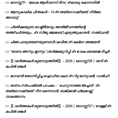
ഓഗസ്റ്റ് 9 – ‘ലോക ആദിവാസി ദിനം’ ✍️ലാലു കോനാടിൽ
on
ആനുകാലിക ചിന്തകൾ – 14 ✍ തയ്യാറാക്കിയത്: നിർമല
on
അമ്പാട്ട്
പ്രതീക്ഷയുടെ രാഷ്ട്രീയവും അതിജീവനത്തിന്റെ
on
തത്ത്വചിന്തയും.. ✍️ സിജു ജേക്കബ് (എഴുത്തുകാരൻ, സഞ്ചാരി)
ചിങ്ങ ചാരുതയണയുമ്പോൾ (കവിത) ✍ കല്ലറ അജയൻ
on
“ഓണം അന്നും ഇന്നും” (ഓർമ്മക്കുറിപ്പ്) ✍ ഒ.കെ.ശൈലജ ടീച്ചർ
on
വാർത്തകൾ ഒറ്റനോട്ടത്തിൽ
– 2026 | ഓഗസ്റ്റ് 08 | ശനി ✍
on
കപിൽ ശങ്കർ
ഭഗവാൻ തോന്നിപ്പിച്ച ഐഡിയ (കഥ) ✍ റിറ്റ മാനുവൽ, ഡൽഹി
on
ഓണം സ്പെഷ്യൽ പാചകം – ‘ ചെറുനാരങ്ങ അച്ചാർ ‘ ✍
on
തയ്യാറാക്കിയത്: റീന നൈനാൻ, മാജിക്കൽ ഫ്ലേവേഴ്സ്,
വാകത്താനം
വാർത്തകൾ ഒറ്റനോട്ടത്തിൽ
– 2026 | ഓഗസ്റ്റ് 07 | വെള്ളി ✍
on
കപിൽ ശങ്കർ