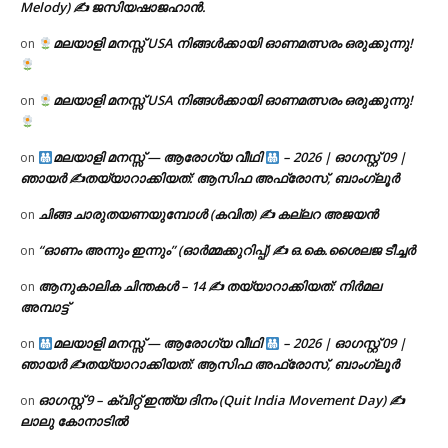
Melody) ✍ ജസിയഷാജഹാൻ.
മലയാളി മനസ്സ് USA നിങ്ങൾക്കായി ഓണമത്സരം ഒരുക്കുന്നു!
on
മലയാളി മനസ്സ് USA നിങ്ങൾക്കായി ഓണമത്സരം ഒരുക്കുന്നു!
on
മലയാളി മനസ്സ് — ആരോഗ്യ വീഥി
– 2026 | ഓഗസ്റ്റ് 09 |
on
ഞായർ ✍
തയ്യാറാക്കിയത്: ആസിഫ അഫ്രോസ്, ബാംഗ്ലൂർ
ചിങ്ങ ചാരുതയണയുമ്പോൾ (കവിത) ✍ കല്ലറ അജയൻ
on
“ഓണം അന്നും ഇന്നും” (ഓർമ്മക്കുറിപ്പ്) ✍ ഒ.കെ.ശൈലജ ടീച്ചർ
on
ആനുകാലിക ചിന്തകൾ – 14 ✍ തയ്യാറാക്കിയത്: നിർമല
on
അമ്പാട്ട്
മലയാളി മനസ്സ് — ആരോഗ്യ വീഥി
– 2026 | ഓഗസ്റ്റ് 09 |
on
ഞായർ ✍
തയ്യാറാക്കിയത്: ആസിഫ അഫ്രോസ്, ബാംഗ്ലൂർ
ഓഗസ്റ്റ് 9 – ക്വിറ്റ് ഇന്ത്യ ദിനം (Quit India Movement Day) ✍
on
ലാലു കോനാടിൽ