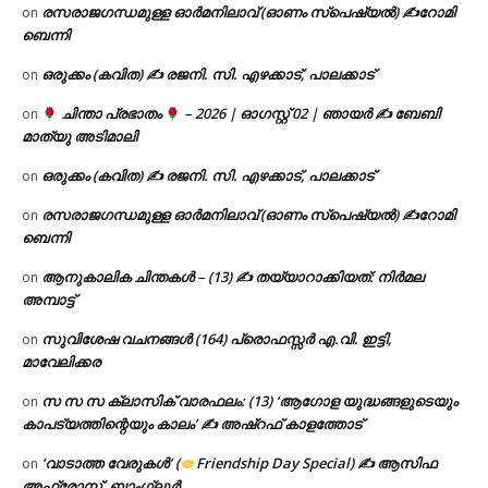
രസരാജഗന്ധമുള്ള ഓർമനിലാവ് (ഓണം സ്‌പെഷ്യൽ) ✍റോമി
on
ബെന്നി
ഒരുക്കം (കവിത) ✍ രജനി. സി. എഴക്കാട്, പാലക്കാട്
on
ചിന്താ പ്രഭാതം
– 2026 | ഓഗസ്റ്റ് 02 | ഞായർ ✍
ബേബി
on
മാത്യു അടിമാലി
ഒരുക്കം (കവിത) ✍ രജനി. സി. എഴക്കാട്, പാലക്കാട്
on
രസരാജഗന്ധമുള്ള ഓർമനിലാവ് (ഓണം സ്‌പെഷ്യൽ) ✍റോമി
on
ബെന്നി
ആനുകാലിക ചിന്തകൾ – (13) ✍ തയ്യാറാക്കിയത്: നിർമല
on
അമ്പാട്ട്
സുവിശേഷ വചനങ്ങൾ (164) പ്രൊഫസ്സർ എ.വി. ഇട്ടി,
on
മാവേലിക്കര
സ സ സ ക്ലാസിക് വാരഫലം: (13) ‘ആഗോള യുദ്ധങ്ങളുടെയും
on
കാപട്യത്തിന്റെയും കാലം’ ✍ അഷ്റഫ് കാളത്തോട്
‘വാടാത്ത വേരുകൾ’ (
Friendship Day Special) ✍ ആസിഫ
on
അഫ്രോസ്, ബാംഗ്ലൂർ.