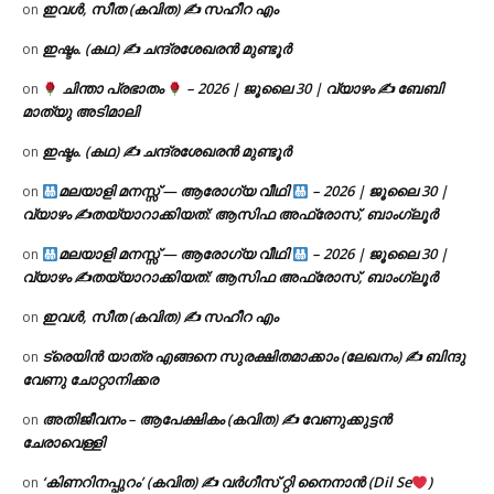
ഇവൾ, സീത (കവിത) ✍ സഹീറ എം
on
ഇഷ്ടം. (കഥ) ✍ ചന്ദ്രശേഖരൻ മുണ്ടൂർ
on
ചിന്താ പ്രഭാതം
– 2026 | ജൂലൈ 30 | വ്യാഴം ✍
ബേബി
on
മാത്യു അടിമാലി
ഇഷ്ടം. (കഥ) ✍ ചന്ദ്രശേഖരൻ മുണ്ടൂർ
on
മലയാളി മനസ്സ് — ആരോഗ്യ വീഥി
– 2026 | ജൂലൈ 30 |
on
വ്യാഴം ✍
തയ്യാറാക്കിയത്: ആസിഫ അഫ്രോസ്, ബാംഗ്ലൂർ
മലയാളി മനസ്സ് — ആരോഗ്യ വീഥി
– 2026 | ജൂലൈ 30 |
on
വ്യാഴം ✍
തയ്യാറാക്കിയത്: ആസിഫ അഫ്രോസ്, ബാംഗ്ലൂർ
ഇവൾ, സീത (കവിത) ✍ സഹീറ എം
on
ട്രെയിൻ യാത്ര എങ്ങനെ സുരക്ഷിതമാക്കാം (ലേഖനം) ✍ ബിന്ദു
on
വേണു ചോറ്റാനിക്കര
അതിജീവനം – ആപേക്ഷികം (കവിത) ✍ വേണുക്കുട്ടൻ
on
ചേരാവെള്ളി
‘കിണറിനപ്പുറം’ (കവിത) ✍ വർഗീസ് റ്റി നൈനാൻ (Dil Se
)
on