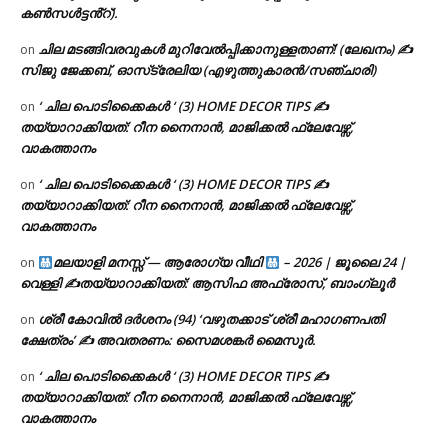
കൺസൾട്ടൻ്റ്).
ചില മടങ്ങിവരവുകൾ മുറിവേൽപ്പിക്കാനുള്ളതാണ്! (ലേഖനം) ✍️
on
സിജു ജേക്കബ്, ഓസ്‌ട്രേലിയ (എഴുത്തുകാരൻ/സഞ്ചാരി)
‘ ചില പൊടിക്കൈകൾ ‘ (3) HOME DECOR TIPS ✍
on
തയ്യാറാക്കിയത്: റീന നൈനാൻ, മാജിക്കൽ ഫ്ലേവേഴ്സ്,
വാകത്താനം
‘ ചില പൊടിക്കൈകൾ ‘ (3) HOME DECOR TIPS ✍
on
തയ്യാറാക്കിയത്: റീന നൈനാൻ, മാജിക്കൽ ഫ്ലേവേഴ്സ്,
വാകത്താനം
മലയാളി മനസ്സ് — ആരോഗ്യ വീഥി
– 2026 | ജൂലൈ 24 |
on
വെള്ളി ✍
തയ്യാറാക്കിയത്: ആസിഫ അഫ്രോസ്, ബാംഗ്ലൂർ
ശ്രീ കോവിൽ ദർശനം (94) ‘വഴുതക്കാട് ശ്രീ മഹാഗണപതി
on
ക്ഷേത്രം’ ✍ അവതരണം: സൈമശങ്കർ മൈസൂർ.
‘ ചില പൊടിക്കൈകൾ ‘ (3) HOME DECOR TIPS ✍
on
തയ്യാറാക്കിയത്: റീന നൈനാൻ, മാജിക്കൽ ഫ്ലേവേഴ്സ്,
വാകത്താനം