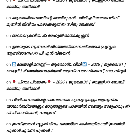
ചിന്താ പ്രഭാതം
– 2026 | ജൂലൈ 31 | വെള്ളി ✍
ബേബി
on
മാത്യു അടിമാലി
ആത്മാഭിമാനത്തിന്റെ അതിരുകൾ.. തിരിച്ചറിയാത്തവർക്ക്
on
മുന്നിൽ ജീവിതം പാഴാക്കരുത് ✍️ സിജു ജേക്കബ്
മാലാഖ (കവിത) ✍ രാഹുൽ രാധാകൃഷ്ണൻ
on
ഉമ്മയുടെ നുണകൾ ജീവിതത്തിലെ സത്യങ്ങൾ (പുസ്തക
on
ആസ്വാദനം) ✍ പി എൻ വിജയൻ
മലയാളി മനസ്സ് — ആരോഗ്യ വീഥി
– 2026 | ജൂലൈ 31 |
on
വെള്ളി | ✍
തയ്യാറാക്കിയത്: ആസിഫ അഫ്രോസ്, ബാംഗ്ലൂർ
ചിന്താ പ്രഭാതം
– 2026 | ജൂലൈ 31 | വെള്ളി ✍
ബേബി
on
മാത്യു അടിമാലി
വിശ്വാസത്തിന്റെ പരമ്പരാഗത ചട്ടക്കൂടുകളും ആധുനിക
on
യാഥാർത്ഥ്യങ്ങളും: മാറ്റങ്ങളുടെ പാതയിൽ സഭയും സമൂഹവും ✍
പി പി ചെറിയാൻ, ഡാളസ്
ഇന്ന് ഭരതൻ സ്മൃതി ദിനം. ഭരതൻ്റെ ഓർമ്മയ്ക്കായി ‘ഇത്തിരി
on
പൂക്കൾ ചുവന്ന പൂക്കൾ..’