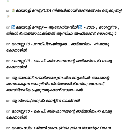
മലയാളി മനസ്സ് USA നിങ്ങൾക്കായി ഓണമത്സരം ഒരുക്കുന്നു!
on
മലയാളി മനസ്സ് — ആരോഗ്യ വീഥി
– 2026 | ഓഗസ്റ്റ് 10 |
on
തിങ്കൾ ✍
തയ്യാറാക്കിയത്: ആസിഫ അഫ്രോസ്, ബാംഗ്ലൂർ
ഓഗസ്റ്റ് 10 – ഇന്ന് പ്രേംജിയുടെ… ഓർമ്മദിനം…✍️ ലാലു
on
കോനാടിൽ
ഓഗസ്റ്റ് 10 – കെ.പി. ബ്രഹ്മാനന്ദന്റെ ഓർമ്മദിനം ✍️ ലാലു
on
കോനാടിൽ
ആത്മാവിന് സൗഖ്യമേകുന്ന ചില മനുഷ്യർ: അപരന്റെ
on
തണലാകുന്ന അപൂർവ്വ ജീവിതങ്ങൾ ✍️സിജു ജേക്കബ്,
ഓസ്‌ട്രേലിയ (എഴുത്തുകാരൻ/സഞ്ചാരി)
ആഗ്രഹം (കഥ) ✍ മാഗ്ളിൻ ജാക്സൻ
on
ഓഗസ്റ്റ് 10 – കെ.പി. ബ്രഹ്മാനന്ദന്റെ ഓർമ്മദിനം ✍️ ലാലു
on
കോനാടിൽ
ഓണം സ്പെഷ്യൽ ഗാനം (Malayalam Nostalgic Onam
on