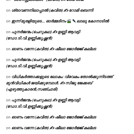
ശ്രാവണനിലാപ്പാൽ (കവിത) ✍ റോമി ബെന്നി
on
ഇന്ന് മുരളിയുടെ… ഓർമ്മദിനം
ലാലു കോനാടിൽ
on
പുനർജന്മം (ചെറുകഥ) ✍ ഉണ്ണി ആവട്ടി
on
(ഡോ.ടി.വി.ഉണ്ണിക്കൃഷ്ണൻ)
ഓണം വന്നേ (കവിത) ✍ ഷീലാ ജോർജ്ജ് കല്ലട
on
പുനർജന്മം (ചെറുകഥ) ✍ ഉണ്ണി ആവട്ടി
on
(ഡോ.ടി.വി.ഉണ്ണിക്കൃഷ്ണൻ)
വിധികർത്താക്കളുടെ ലോകം: വിവേകം തോൽക്കുന്നിടത്ത്
on
മുൻവിധികൾ ജയിക്കുമ്പോൾ. ✍️ സിജു ജേക്കബ്
(എഴുത്തുകാരൻ,സഞ്ചാരി)
പുനർജന്മം (ചെറുകഥ) ✍ ഉണ്ണി ആവട്ടി
on
(ഡോ.ടി.വി.ഉണ്ണിക്കൃഷ്ണൻ)
ഓണം വന്നേ (കവിത) ✍ ഷീലാ ജോർജ്ജ് കല്ലട
on
ഓണം വന്നേ (കവിത) ✍ ഷീലാ ജോർജ്ജ് കല്ലട
on