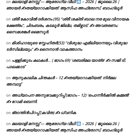
മലയാളി മനസ്സ് — ആരോഗ്യ വീഥി
– 2026 | ജൂലൈ 26 |
on
ഞായർ ✍
തയ്യാറാക്കിയത്: ആസിഫ അഫ്രോസ്, ബാംഗ്ലൂർ
ശ്രീ കോവിൽ ദർശനം (95) “ശ്രീ ശക്തി ബാല നര മുഖ വിനായക
on
ക്ഷേത്രം”, ചിദംബരം, കടലൂർ ജില്ല, തമിഴ്നാട്. ✍ അവതരണം:
സൈമശങ്കർ മൈസൂർ.
മിശിഹായുടെ സ്നേഹിതർ(53) “വിശുദ്ധ എമിലിയാനയും വിശുദ്ധ
on
ടര്‍സില്ലയും” ✍ നൈനാൻ വാകത്താനം
പള്ളിക്കൂടം കഥകൾ… ( ഭാഗം 69) ‘ശബരിമല യാത്ര’ ✍ സജി ടി.
on
പാലക്കാട്
ആനുകാലിക ചിന്തകൾ – 12 ✍തയ്യാറാക്കിയത്: നിർമല
on
അമ്പാട്ട്
അധ്യാപന അനുഭവക്കുറിപ്പ് (ഭാഗം – 12) ‘പൊന്നീർക്കിൽ കമ്മൽ’
on
✍ റോമി ബെന്നി.
ഭ്രാന്തിൻപിറപ്പ് (കവിത) ✍ ധ്വനിക
on
മലയാളി മനസ്സ് — ആരോഗ്യ വീഥി
– 2026 | ജൂലൈ 26 |
on
ഞായർ ✍
തയ്യാറാക്കിയത്: ആസിഫ അഫ്രോസ്, ബാംഗ്ലൂർ