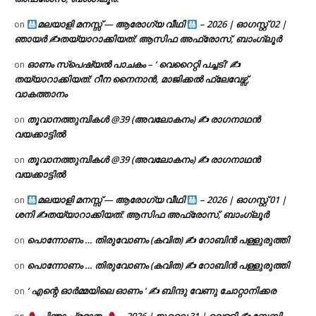
മലയാളി മനസ്സ് — ആരോഗ്യ വീഥി
– 2026 | ഓഗസ്റ്റ് 02 |
on
ഞായർ ✍
തയ്യാറാക്കിയത്: ആസിഫ അഫ്രോസ്, ബാംഗ്ലൂർ
ഓണം സ്പെഷ്യൽ പാചകം – ‘ വെറൈറ്റി പച്ചടി’ ✍
on
തയ്യാറാക്കിയത്: റീന നൈനാൻ, മാജിക്കൽ ഫ്ലേവേഴ്സ്,
വാകത്താനം
തൂവാനത്തുമ്പികൾ @39 (അവലോകനം) ✍ രാഗനാഥൻ
on
വയക്കാട്ടിൽ
തൂവാനത്തുമ്പികൾ @39 (അവലോകനം) ✍ രാഗനാഥൻ
on
വയക്കാട്ടിൽ
മലയാളി മനസ്സ് — ആരോഗ്യ വീഥി
– 2026 | ഓഗസ്റ്റ് 01 |
on
ശനി ✍
തയ്യാറാക്കിയത്: ആസിഫ അഫ്രോസ്, ബാംഗ്ലൂർ
പൊന്നോണം … തിരുവോണം (കവിത) ✍ റോബിൻ പള്ളുരുത്തി
on
പൊന്നോണം … തിരുവോണം (കവിത) ✍ റോബിൻ പള്ളുരുത്തി
on
‘ എന്റെ ഓർമ്മയിലെ ഓണം ‘ ✍ ബിന്ദു വേണു ചോറ്റാനിക്കര
on