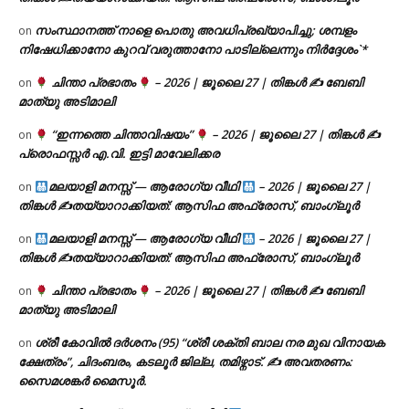
സംസ്ഥാനത്ത് നാളെ പൊതു അവധിപ്രഖ്യാപിച്ചു; ശമ്പളം
on
നിഷേധിക്കാനോ കുറവ് വരുത്താനോ പാടില്ലെന്നും നിർദ്ദേശം`*
ചിന്താ പ്രഭാതം
– 2026 | ജൂലൈ 27 | തിങ്കൾ ✍
ബേബി
on
മാത്യു അടിമാലി
“ഇന്നത്തെ ചിന്താവിഷയം”
– 2026 | ജൂലൈ 27 | തിങ്കൾ ✍
on
പ്രൊഫസ്സർ എ.വി. ഇട്ടി മാവേലിക്കര
മലയാളി മനസ്സ് — ആരോഗ്യ വീഥി
– 2026 | ജൂലൈ 27 |
on
തിങ്കൾ ✍
തയ്യാറാക്കിയത്: ആസിഫ അഫ്രോസ്, ബാംഗ്ലൂർ
മലയാളി മനസ്സ് — ആരോഗ്യ വീഥി
– 2026 | ജൂലൈ 27 |
on
തിങ്കൾ ✍
തയ്യാറാക്കിയത്: ആസിഫ അഫ്രോസ്, ബാംഗ്ലൂർ
ചിന്താ പ്രഭാതം
– 2026 | ജൂലൈ 27 | തിങ്കൾ ✍
ബേബി
on
മാത്യു അടിമാലി
ശ്രീ കോവിൽ ദർശനം (95) “ശ്രീ ശക്തി ബാല നര മുഖ വിനായക
on
ക്ഷേത്രം”, ചിദംബരം, കടലൂർ ജില്ല, തമിഴ്നാട്. ✍ അവതരണം:
സൈമശങ്കർ മൈസൂർ.