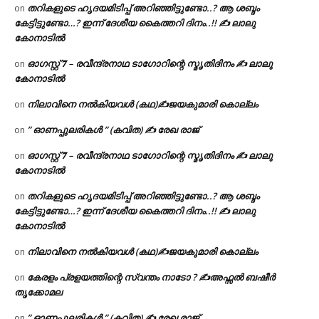
തറികളുടെ ഹൃദയമിടിപ്പ് അറിഞ്ഞിട്ടുണ്ടോ..? ആ ശബ്ദം
on
കേട്ടിട്ടുണ്ടോ…? ഇന്ന് ദേശീയ കൈത്തറി ദിനം..!! ✍ ലാലു
കോനാടിൽ
ഓഗസ്റ്റ് 𝟕 – രവീന്ദ്രനാഥ ടാഗോറിന്റെ സ്മൃതിദിനം ✍ ലാലു
on
കോനാടിൽ
നിലാവിനെ നൽകിയവൾ (കഥ)✍ജയകുമാരി കൊല്ലം
on
” ഓണപ്പുലരികൾ ” (കവിത) ✍ രേഖ രാജ്
on
ഓഗസ്റ്റ് 𝟕 – രവീന്ദ്രനാഥ ടാഗോറിന്റെ സ്മൃതിദിനം ✍ ലാലു
on
കോനാടിൽ
തറികളുടെ ഹൃദയമിടിപ്പ് അറിഞ്ഞിട്ടുണ്ടോ..? ആ ശബ്ദം
on
കേട്ടിട്ടുണ്ടോ…? ഇന്ന് ദേശീയ കൈത്തറി ദിനം..!! ✍ ലാലു
കോനാടിൽ
നിലാവിനെ നൽകിയവൾ (കഥ)✍ജയകുമാരി കൊല്ലം
on
കേരളം പ്രളയത്തിന്റെ സ്വന്തം നാടോ ? ✍️അഫ്സൽ ബഷീർ
on
തൃക്കോമല
” ഓണപ്പുലരികൾ ” (കവിത) ✍ രേഖ രാജ്
on