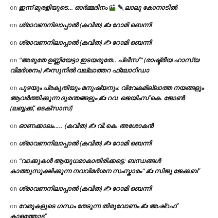
ഇന്ന് മുരളിയുടെ… ഓർമ്മദിനം
ലാലു കോനാടിൽ
on
ശ്രാവണനിലാപ്പാൽ (കവിത) ✍ റോമി ബെന്നി
on
ശ്രാവണനിലാപ്പാൽ (കവിത) ✍ റോമി ബെന്നി
on
“അരുതേ ഉണ്ണിയേട്ടാ ഇടയരുതേ.. പ്ലീസ് ” (രാഷ്ട്രീയ ഹാസ്യ
on
വിമർശനം) ✍സുനിൽ വല്ലാത്തറ ഫ്ലോറിഡാ
പുഴയും പ്രകൃതിയും മനുഷ്യനും: വിവേകമില്ലാത്ത നയങ്ങളും
on
ആവർത്തിക്കുന്ന ദുരന്തങ്ങളും ✍ റവ. ജെയിംസ് കെ. ജോൺ
(ലബ്ബക്ക്, ടെക്സാസ്)
ഓണക്കാലം….. (കവിത) ✍ വി.കെ. അശോകൻ
on
ശ്രാവണനിലാപ്പാൽ (കവിത) ✍ റോമി ബെന്നി
on
“വാക്കുകൾ ആയുധമാകാതിരിക്കട്ടെ: ബന്ധങ്ങൾ
on
കാത്തുസൂക്ഷിക്കുന്ന നവവിമർശന സംസ്കാരം” ✍️ സിജു ജേക്കബ്
ശ്രാവണനിലാപ്പാൽ (കവിത) ✍ റോമി ബെന്നി
on
വേരുകളുടെ ഗന്ധം തേടുന്ന തിരുവോണം ✍ അഷ്റഫ്
on
കാളത്തോട്