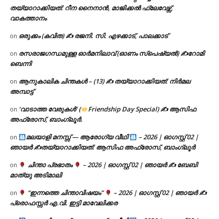
തയ്യാറാക്കിയത്: റീന നൈനാൻ, മാജിക്കൽ ഫ്ലേവേഴ്സ്,
വാകത്താനം
ഒരുക്കം (കവിത) ✍ രജനി. സി. എഴക്കാട്, പാലക്കാട്
on
രസരാജഗന്ധമുള്ള ഓർമനിലാവ് (ഓണം സ്‌പെഷ്യൽ) ✍റോമി
on
ബെന്നി
ആനുകാലിക ചിന്തകൾ – (13) ✍ തയ്യാറാക്കിയത്: നിർമല
on
അമ്പാട്ട്
‘വാടാത്ത വേരുകൾ’ (
Friendship Day Special) ✍ ആസിഫ
on
അഫ്രോസ്, ബാംഗ്ലൂർ.
മലയാളി മനസ്സ് — ആരോഗ്യ വീഥി
– 2026 | ഓഗസ്റ്റ് 02 |
on
ഞായർ ✍
തയ്യാറാക്കിയത്: ആസിഫ അഫ്രോസ്, ബാംഗ്ലൂർ
ചിന്താ പ്രഭാതം
– 2026 | ഓഗസ്റ്റ് 02 | ഞായർ ✍
ബേബി
on
മാത്യു അടിമാലി
“ഇന്നത്തെ ചിന്താവിഷയം”
– 2026 | ഓഗസ്റ്റ് 02 | ഞായർ ✍
on
പ്രൊഫസ്സർ എ.വി. ഇട്ടി മാവേലിക്കര