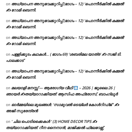
അധ്യാപന അനുഭവക്കുറിപ്പ് (ഭാഗം – 12) ‘പൊന്നീർക്കിൽ കമ്മൽ’
on
✍ റോമി ബെന്നി.
അധ്യാപന അനുഭവക്കുറിപ്പ് (ഭാഗം – 12) ‘പൊന്നീർക്കിൽ കമ്മൽ’
on
✍ റോമി ബെന്നി.
അധ്യാപന അനുഭവക്കുറിപ്പ് (ഭാഗം – 12) ‘പൊന്നീർക്കിൽ കമ്മൽ’
on
✍ റോമി ബെന്നി.
പള്ളിക്കൂടം കഥകൾ… ( ഭാഗം 69) ‘ശബരിമല യാത്ര’ ✍ സജി ടി.
on
പാലക്കാട്
അധ്യാപന അനുഭവക്കുറിപ്പ് (ഭാഗം – 12) ‘പൊന്നീർക്കിൽ കമ്മൽ’
on
✍ റോമി ബെന്നി.
മലയാളി മനസ്സ് — ആരോഗ്യ വീഥി
– 2026 | ജൂലൈ 26 |
on
ഞായർ ✍
തയ്യാറാക്കിയത്: ആസിഫ അഫ്രോസ്, ബാംഗ്ലൂർ
ഓർമ്മയിലെ മുഖങ്ങൾ: ‘സാമുവൽ ടെയ്ലർ കോൾറിഡ്ജ് ‘ ✍
on
അജി സുരേന്ദ്രൻ
‘ ചില പൊടിക്കൈകൾ ‘ (3) HOME DECOR TIPS ✍
on
തയ്യാറാക്കിയത്: റീന നൈനാൻ, മാജിക്കൽ ഫ്ലേവേഴ്സ്,