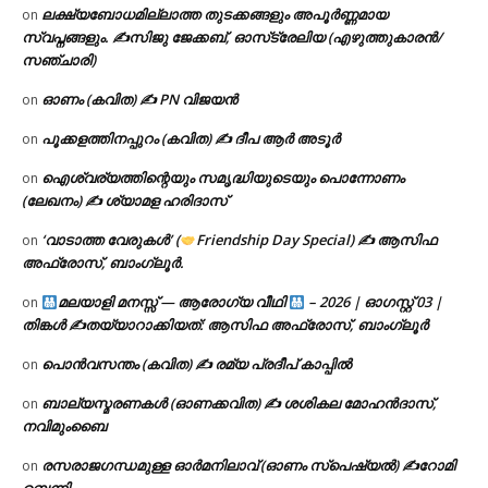
ലക്ഷ്യബോധമില്ലാത്ത തുടക്കങ്ങളും അപൂർണ്ണമായ
on
സ്വപ്നങ്ങളും. ✍️സിജു ജേക്കബ്, ഓസ്‌ട്രേലിയ (എഴുത്തുകാരൻ/
സഞ്ചാരി)
ഓണം (കവിത) ✍ PN വിജയൻ
on
പൂക്കളത്തിനപ്പുറം (കവിത) ✍ ദീപ ആർ അടൂർ
on
ഐശ്വര്യത്തിന്റെയും സമൃദ്ധിയുടെയും പൊന്നോണം
on
(ലേഖനം) ✍ ശ്യാമള ഹരിദാസ്
‘വാടാത്ത വേരുകൾ’ (
Friendship Day Special) ✍ ആസിഫ
on
അഫ്രോസ്, ബാംഗ്ലൂർ.
മലയാളി മനസ്സ് — ആരോഗ്യ വീഥി
– 2026 | ഓഗസ്റ്റ് 03 |
on
തിങ്കൾ ✍
തയ്യാറാക്കിയത്: ആസിഫ അഫ്രോസ്, ബാംഗ്ലൂർ
പൊൻവസന്തം (കവിത) ✍ രമ്യ പ്രദീപ് കാപ്പിൽ
on
ബാല്യസ്മരണകൾ (ഓണക്കവിത) ✍ ശശികല മോഹൻദാസ്,
on
നവിമുംബൈ
രസരാജഗന്ധമുള്ള ഓർമനിലാവ് (ഓണം സ്‌പെഷ്യൽ) ✍റോമി
on