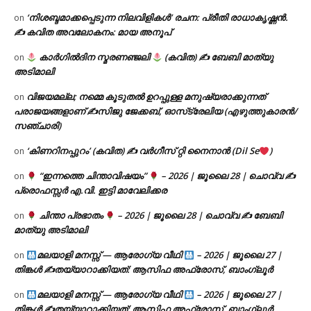
‘നിശബ്ദമാക്കപ്പെടുന്ന നിലവിളികൾ’ രചന: പ്രീതി രാധാകൃഷ്ണൻ.
on
✍ കവിത അവലോകനം: മായ അനൂപ്
കാർഗിൽദിന സ്മരണഞ്ജലി
(കവിത) ✍ ബേബി മാത്യു
on
അടിമാലി
വിജയമല്ല; നമ്മെ കൂടുതൽ ഉറപ്പുള്ള മനുഷ്യരാക്കുന്നത്
on
പരാജയങ്ങളാണ് ✍️സിജു ജേക്കബ്, ഓസ്‌ട്രേലിയ (എഴുത്തുകാരൻ/
സഞ്ചാരി)
‘കിണറിനപ്പുറം’ (കവിത) ✍ വർഗീസ് റ്റി നൈനാൻ (Dil Se
)
on
“ഇന്നത്തെ ചിന്താവിഷയം”
– 2026 | ജൂലൈ 28 | ചൊവ്വ ✍
on
പ്രൊഫസ്സർ എ.വി. ഇട്ടി മാവേലിക്കര
ചിന്താ പ്രഭാതം
– 2026 | ജൂലൈ 28 | ചൊവ്വ ✍
ബേബി
on
മാത്യു അടിമാലി
മലയാളി മനസ്സ് — ആരോഗ്യ വീഥി
– 2026 | ജൂലൈ 27 |
on
തിങ്കൾ ✍
തയ്യാറാക്കിയത്: ആസിഫ അഫ്രോസ്, ബാംഗ്ലൂർ
മലയാളി മനസ്സ് — ആരോഗ്യ വീഥി
– 2026 | ജൂലൈ 27 |
on
തിങ്കൾ ✍
തയ്യാറാക്കിയത്: ആസിഫ അഫ്രോസ്, ബാംഗ്ലൂർ