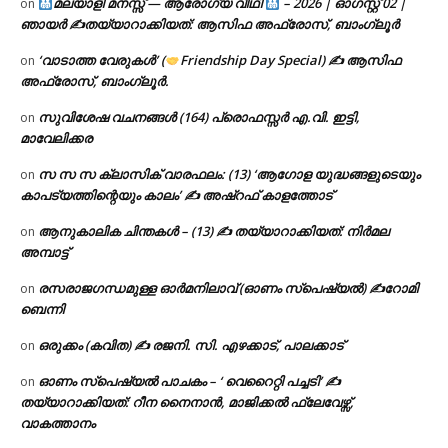
മലയാളി മനസ്സ് — ആരോഗ്യ വീഥി
– 2026 | ഓഗസ്റ്റ് 02 |
on
ഞായർ ✍
തയ്യാറാക്കിയത്: ആസിഫ അഫ്രോസ്, ബാംഗ്ലൂർ
‘വാടാത്ത വേരുകൾ’ (
Friendship Day Special) ✍ ആസിഫ
on
അഫ്രോസ്, ബാംഗ്ലൂർ.
സുവിശേഷ വചനങ്ങൾ (164) പ്രൊഫസ്സർ എ.വി. ഇട്ടി,
on
മാവേലിക്കര
സ സ സ ക്ലാസിക് വാരഫലം: (13) ‘ആഗോള യുദ്ധങ്ങളുടെയും
on
കാപട്യത്തിന്റെയും കാലം’ ✍ അഷ്റഫ് കാളത്തോട്
ആനുകാലിക ചിന്തകൾ – (13) ✍ തയ്യാറാക്കിയത്: നിർമല
on
അമ്പാട്ട്
രസരാജഗന്ധമുള്ള ഓർമനിലാവ് (ഓണം സ്‌പെഷ്യൽ) ✍റോമി
on
ബെന്നി
ഒരുക്കം (കവിത) ✍ രജനി. സി. എഴക്കാട്, പാലക്കാട്
on
ഓണം സ്പെഷ്യൽ പാചകം – ‘ വെറൈറ്റി പച്ചടി’ ✍
on
തയ്യാറാക്കിയത്: റീന നൈനാൻ, മാജിക്കൽ ഫ്ലേവേഴ്സ്,
വാകത്താനം