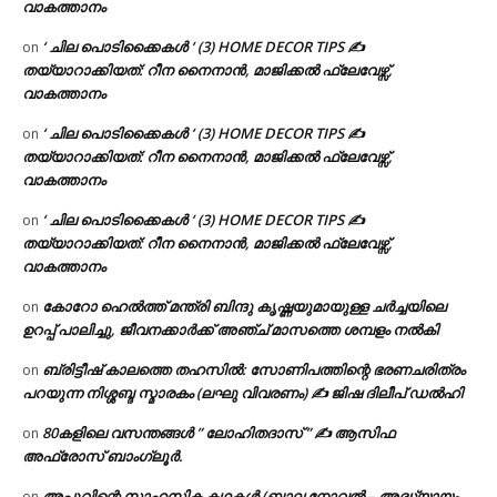
വാകത്താനം
‘ ചില പൊടിക്കൈകൾ ‘ (3) HOME DECOR TIPS ✍
on
തയ്യാറാക്കിയത്: റീന നൈനാൻ, മാജിക്കൽ ഫ്ലേവേഴ്സ്,
വാകത്താനം
‘ ചില പൊടിക്കൈകൾ ‘ (3) HOME DECOR TIPS ✍
on
തയ്യാറാക്കിയത്: റീന നൈനാൻ, മാജിക്കൽ ഫ്ലേവേഴ്സ്,
വാകത്താനം
‘ ചില പൊടിക്കൈകൾ ‘ (3) HOME DECOR TIPS ✍
on
തയ്യാറാക്കിയത്: റീന നൈനാൻ, മാജിക്കൽ ഫ്ലേവേഴ്സ്,
വാകത്താനം
കോറോ ഹെൽത്ത് മന്ത്രി ബിന്ദു കൃഷ്ണയുമായുള്ള ചർച്ചയിലെ
on
ഉറപ്പ് പാലിച്ചു, ജീവനക്കാർക്ക് അഞ്ച് മാസത്തെ ശമ്പളം നൽകി
ബ്രിട്ടീഷ് കാലത്തെ തഹസിൽ: സോണിപത്തിന്റെ ഭരണചരിത്രം
on
പറയുന്ന നിശ്ശബ്ദ സ്മാരകം (ലഘു വിവരണം) ✍ ജിഷ ദിലീപ് ഡൽഹി
80കളിലെ വസന്തങ്ങൾ ” ലോഹിതദാസ് ” ✍ ആസിഫ
on
അഫ്രോസ് ബാംഗ്ലൂർ.
അപ്പുവിന്റെ സാഹസിക കഥകൾ (ബാല നോവൽ – അദ്ധ്യായം
on