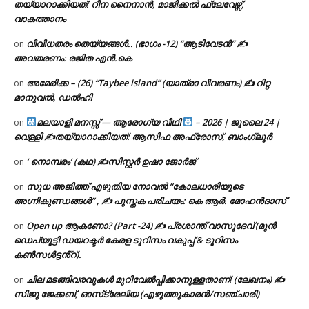
തയ്യാറാക്കിയത്: റീന നൈനാൻ, മാജിക്കൽ ഫ്ലേവേഴ്സ്,
വാകത്താനം
വിവിധതരം തെയ്യങ്ങൾ.. (ഭാഗം -12) “ആടിവേടൻ” ✍
on
അവതരണം: രജിത എൻ.കെ
അമേരിക്ക – (26) “Taybee island” (യാത്രാ വിവരണം) ✍ റിറ്റ
on
മാനുവൽ, ഡൽഹി
മലയാളി മനസ്സ് — ആരോഗ്യ വീഥി
– 2026 | ജൂലൈ 24 |
on
വെള്ളി ✍
തയ്യാറാക്കിയത്: ആസിഫ അഫ്രോസ്, ബാംഗ്ലൂർ
‘ നൊമ്പരം’ (കഥ) ✍സിസ്റ്റർ ഉഷാ ജോർജ്
on
സുധ അജിത്ത് എഴുതിയ നോവൽ “കോലധാരിയുടെ
on
അഗ്നികുണ്ഡങ്ങള്‍” , ✍ പുസ്തക പരിചയം: കെ ആർ. മോഹൻദാസ്
Open up ആകണോ? (Part -24) ✍ പ്രശാന്ത് വാസുദേവ് (മുൻ
on
ഡെപ്യൂട്ടി ഡയറക്ടർ കേരള ടൂറിസം വകുപ്പ് & ടൂറിസം
കൺസൾട്ടൻ്റ്).
ചില മടങ്ങിവരവുകൾ മുറിവേൽപ്പിക്കാനുള്ളതാണ്! (ലേഖനം) ✍️
on
സിജു ജേക്കബ്, ഓസ്‌ട്രേലിയ (എഴുത്തുകാരൻ/സഞ്ചാരി)