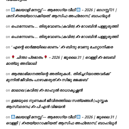
മലയാളി മനസ്സ് — ആരോഗ്യ വീഥി
– 2026 | ഓഗസ്റ്റ് 01 |
on
ശനി ✍
തയ്യാറാക്കിയത്: ആസിഫ അഫ്രോസ്, ബാംഗ്ലൂർ
പൊന്നോണം … തിരുവോണം (കവിത) ✍ റോബിൻ പള്ളുരുത്തി
on
പൊന്നോണം … തിരുവോണം (കവിത) ✍ റോബിൻ പള്ളുരുത്തി
on
‘ എന്റെ ഓർമ്മയിലെ ഓണം ‘ ✍ ബിന്ദു വേണു ചോറ്റാനിക്കര
on
ചിന്താ പ്രഭാതം
– 2026 | ജൂലൈ 31 | വെള്ളി ✍
ബേബി
on
മാത്യു അടിമാലി
ആത്മാഭിമാനത്തിന്റെ അതിരുകൾ.. തിരിച്ചറിയാത്തവർക്ക്
on
മുന്നിൽ ജീവിതം പാഴാക്കരുത് ✍️ സിജു ജേക്കബ്
മാലാഖ (കവിത) ✍ രാഹുൽ രാധാകൃഷ്ണൻ
on
ഉമ്മയുടെ നുണകൾ ജീവിതത്തിലെ സത്യങ്ങൾ (പുസ്തക
on
ആസ്വാദനം) ✍ പി എൻ വിജയൻ
മലയാളി മനസ്സ് — ആരോഗ്യ വീഥി
– 2026 | ജൂലൈ 31 |
on
വെള്ളി | ✍
തയ്യാറാക്കിയത്: ആസിഫ അഫ്രോസ്, ബാംഗ്ലൂർ