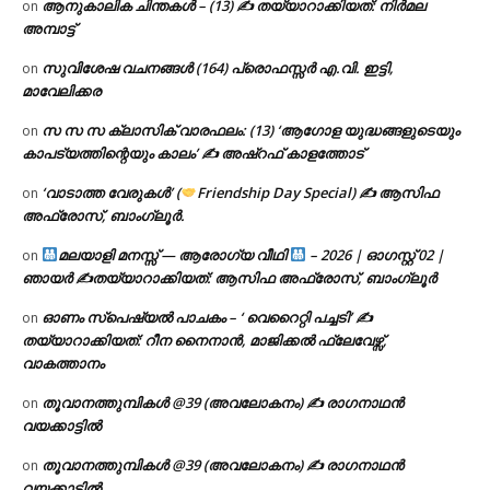
ആനുകാലിക ചിന്തകൾ – (13) ✍ തയ്യാറാക്കിയത്: നിർമല
on
അമ്പാട്ട്
സുവിശേഷ വചനങ്ങൾ (164) പ്രൊഫസ്സർ എ.വി. ഇട്ടി,
on
മാവേലിക്കര
സ സ സ ക്ലാസിക് വാരഫലം: (13) ‘ആഗോള യുദ്ധങ്ങളുടെയും
on
കാപട്യത്തിന്റെയും കാലം’ ✍ അഷ്റഫ് കാളത്തോട്
‘വാടാത്ത വേരുകൾ’ (
Friendship Day Special) ✍ ആസിഫ
on
അഫ്രോസ്, ബാംഗ്ലൂർ.
മലയാളി മനസ്സ് — ആരോഗ്യ വീഥി
– 2026 | ഓഗസ്റ്റ് 02 |
on
ഞായർ ✍
തയ്യാറാക്കിയത്: ആസിഫ അഫ്രോസ്, ബാംഗ്ലൂർ
ഓണം സ്പെഷ്യൽ പാചകം – ‘ വെറൈറ്റി പച്ചടി’ ✍
on
തയ്യാറാക്കിയത്: റീന നൈനാൻ, മാജിക്കൽ ഫ്ലേവേഴ്സ്,
വാകത്താനം
തൂവാനത്തുമ്പികൾ @39 (അവലോകനം) ✍ രാഗനാഥൻ
on
വയക്കാട്ടിൽ
തൂവാനത്തുമ്പികൾ @39 (അവലോകനം) ✍ രാഗനാഥൻ
on
വയക്കാട്ടിൽ