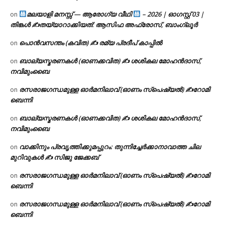
മലയാളി മനസ്സ് — ആരോഗ്യ വീഥി
– 2026 | ഓഗസ്റ്റ് 03 |
on
തിങ്കൾ ✍
തയ്യാറാക്കിയത്: ആസിഫ അഫ്രോസ്, ബാംഗ്ലൂർ
പൊൻവസന്തം (കവിത) ✍ രമ്യ പ്രദീപ് കാപ്പിൽ
on
ബാല്യസ്മരണകൾ (ഓണക്കവിത) ✍ ശശികല മോഹൻദാസ്,
on
നവിമുംബൈ
രസരാജഗന്ധമുള്ള ഓർമനിലാവ് (ഓണം സ്‌പെഷ്യൽ) ✍റോമി
on
ബെന്നി
ബാല്യസ്മരണകൾ (ഓണക്കവിത) ✍ ശശികല മോഹൻദാസ്,
on
നവിമുംബൈ
വാക്കിനും പ്രവൃത്തിക്കുമപ്പുറം: തുന്നിച്ചേർക്കാനാവാത്ത ചില
on
മുറിവുകൾ ✍️ സിജു ജേക്കബ്
രസരാജഗന്ധമുള്ള ഓർമനിലാവ് (ഓണം സ്‌പെഷ്യൽ) ✍റോമി
on
ബെന്നി
രസരാജഗന്ധമുള്ള ഓർമനിലാവ് (ഓണം സ്‌പെഷ്യൽ) ✍റോമി
on
ബെന്നി