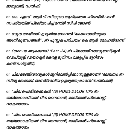
മാനുവൽ, ഡൽഹി
കെ .എസ് . ആർ.ടി.സിയുടെ ആദ്യത്തെ ഫ്രണ്ട്ലി പദവി
on
സപര്യയ്ക്ക് പ്രഖ്യാപിച്ച് മന്ത്രി സിപി ജോൺ
സുധ അജിത്ത് എഴുതിയ നോവൽ “കോലധാരിയുടെ
on
അഗ്നികുണ്ഡങ്ങള്‍” , ✍ പുസ്തക പരിചയം: കെ ആർ. മോഹൻദാസ്
Open up ആകണോ? (Part -24) ✍ പ്രശാന്ത് വാസുദേവ് (മുൻ
on
ഡെപ്യൂട്ടി ഡയറക്ടർ കേരള ടൂറിസം വകുപ്പ് & ടൂറിസം
കൺസൾട്ടൻ്റ്).
ചില മടങ്ങിവരവുകൾ മുറിവേൽപ്പിക്കാനുള്ളതാണ്! (ലേഖനം) ✍️
on
സിജു ജേക്കബ്, ഓസ്‌ട്രേലിയ (എഴുത്തുകാരൻ/സഞ്ചാരി)
‘ ചില പൊടിക്കൈകൾ ‘ (3) HOME DECOR TIPS ✍
on
തയ്യാറാക്കിയത്: റീന നൈനാൻ, മാജിക്കൽ ഫ്ലേവേഴ്സ്,
വാകത്താനം
‘ ചില പൊടിക്കൈകൾ ‘ (3) HOME DECOR TIPS ✍
on
തയ്യാറാക്കിയത്: റീന നൈനാൻ, മാജിക്കൽ ഫ്ലേവേഴ്സ്,
വാകത്താനം