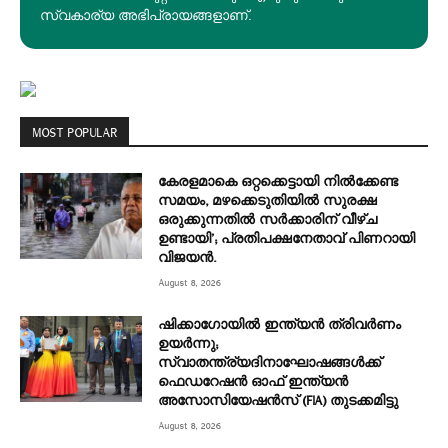
സ്വകാര്യ അഭിപ്രായങ്ങളാണ്.
MOST POPULAR
കേരളമാകെ ഒറ്റക്കെട്ടായി നിൽക്കേണ്ട
സമയം, മഴക്കെടുതിയിൽ സുരക്ഷ
ഒരുക്കുന്നതിൽ സർക്കാരിന് വീഴ്ച
ഉണ്ടായി’; പ്രതിപക്ഷനേതാവ് പിണറായി
വിജയൻ.
August 8, 2026
ഷിക്കാഗോയിൽ ഇന്ത്യൻ ത്രിവർണം
ഉയർന്നു;
സ്വാതന്ത്ര്യദിനാഘോഷങ്ങൾക്ക്
ഫെഡറേഷൻ ഓഫ് ഇന്ത്യൻ
അസോസിയേഷൻസ് (FIA) തുടക്കമിട്ടു
August 8, 2026