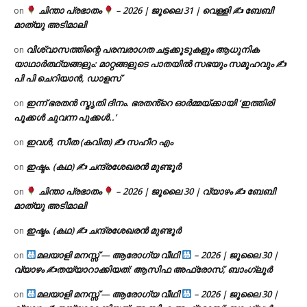
ചിന്താ പ്രഭാതം
– 2026 | ജൂലൈ 31 | വെള്ളി ✍
ബേബി
on
മാത്യു അടിമാലി
വിശ്വാസത്തിന്റെ പരമ്പരാഗത ചട്ടക്കൂടുകളും ആധുനിക
on
യാഥാർത്ഥ്യങ്ങളും: മാറ്റങ്ങളുടെ പാതയിൽ സഭയും സമൂഹവും ✍
പി പി ചെറിയാൻ, ഡാളസ്
ഇന്ന് ഭരതൻ സ്മൃതി ദിനം. ഭരതൻ്റെ ഓർമ്മയ്ക്കായി ‘ഇത്തിരി
on
പൂക്കൾ ചുവന്ന പൂക്കൾ..’
ഇവൾ, സീത (കവിത) ✍ സഹീറ എം
on
ഇഷ്ടം. (കഥ) ✍ ചന്ദ്രശേഖരൻ മുണ്ടൂർ
on
ചിന്താ പ്രഭാതം
– 2026 | ജൂലൈ 30 | വ്യാഴം ✍
ബേബി
on
മാത്യു അടിമാലി
ഇഷ്ടം. (കഥ) ✍ ചന്ദ്രശേഖരൻ മുണ്ടൂർ
on
മലയാളി മനസ്സ് — ആരോഗ്യ വീഥി
– 2026 | ജൂലൈ 30 |
on
വ്യാഴം ✍
തയ്യാറാക്കിയത്: ആസിഫ അഫ്രോസ്, ബാംഗ്ലൂർ
മലയാളി മനസ്സ് — ആരോഗ്യ വീഥി
– 2026 | ജൂലൈ 30 |
on