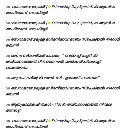
‘വാടാത്ത വേരുകൾ’ (
Friendship Day Special) ✍ ആസിഫ
on
അഫ്രോസ്, ബാംഗ്ലൂർ.
‘വാടാത്ത വേരുകൾ’ (
Friendship Day Special) ✍ ആസിഫ
on
അഫ്രോസ്, ബാംഗ്ലൂർ.
രസരാജഗന്ധമുള്ള ഓർമനിലാവ് (ഓണം സ്‌പെഷ്യൽ) ✍റോമി
on
ബെന്നി
ഓണം സ്പെഷ്യൽ പാചകം – ‘ വെറൈറ്റി പച്ചടി’ ✍
on
തയ്യാറാക്കിയത്: റീന നൈനാൻ, മാജിക്കൽ ഫ്ലേവേഴ്സ്,
വാകത്താനം
ഒരുക്കം (കവിത) ✍ രജനി. സി. എഴക്കാട്, പാലക്കാട്
on
രസരാജഗന്ധമുള്ള ഓർമനിലാവ് (ഓണം സ്‌പെഷ്യൽ) ✍റോമി
on
ബെന്നി
ആനുകാലിക ചിന്തകൾ – (13) ✍ തയ്യാറാക്കിയത്: നിർമല
on
അമ്പാട്ട്
‘വാടാത്ത വേരുകൾ’ (
Friendship Day Special) ✍ ആസിഫ
on
അഫ്രോസ്, ബാംഗ്ലൂർ.