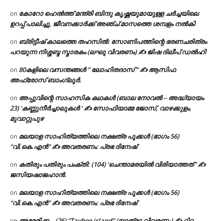
കോറോ ഹെൽത്ത് മന്ത്രി ബിന്ദു കൃഷ്ണയുമായുള്ള ചർച്ചയിലെ
on
ഉറപ്പ് പാലിച്ചു, ജീവനക്കാർക്ക് അഞ്ച് മാസത്തെ ശമ്പളം നൽകി
ബ്രിട്ടീഷ് കാലത്തെ തഹസിൽ: സോണിപത്തിന്റെ ഭരണചരിത്രം
on
പറയുന്ന നിശ്ശബ്ദ സ്മാരകം (ലഘു വിവരണം) ✍ ജിഷ ദിലീപ് ഡൽഹി
80കളിലെ വസന്തങ്ങൾ ” ലോഹിതദാസ് ” ✍ ആസിഫ
on
അഫ്രോസ് ബാംഗ്ലൂർ.
അപ്പുവിന്റെ സാഹസിക കഥകൾ (ബാല നോവൽ – അദ്ധ്യായം
on
23) ‘കണ്ണുനീർച്ചാലുകൾ ‘ ✍ സോഫിയാമ്മ ജോസ്, വാഴക്കുളം,
മുവാറ്റുപുഴ
മലയാള സാഹിത്യത്തിലെ നക്ഷത്ര പൂക്കൾ (ഭാഗം 56)
on
“വി.കെ.എൻ” ✍ അവതരണം: പ്രഭ ദിനേഷ്
കതിരും പതിരും പംക്തി: (104) ‘ചെന്താമരയിൽ വിരിയാത്തത് ‘ ✍
on
ജസിയഷാജഹാൻ.
മലയാള സാഹിത്യത്തിലെ നക്ഷത്ര പൂക്കൾ (ഭാഗം 56)
on
“വി.കെ.എൻ” ✍ അവതരണം: പ്രഭ ദിനേഷ്
അമേരിക്ക – (26) “Taybee island” (യാത്രാ വിവരണം) ✍ റിറ്റ
on