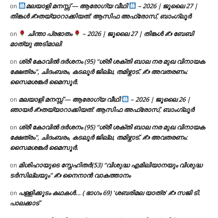
മലയാളി മനസ്സ് — ആരോഗ്യ വീഥി
– 2026 | ജൂലൈ 27 |
on
തിങ്കൾ ✍
തയ്യാറാക്കിയത്: ആസിഫ അഫ്രോസ്, ബാംഗ്ലൂർ
ചിന്താ പ്രഭാതം
– 2026 | ജൂലൈ 27 | തിങ്കൾ ✍
ബേബി
on
മാത്യു അടിമാലി
ശ്രീ കോവിൽ ദർശനം (95) “ശ്രീ ശക്തി ബാല നര മുഖ വിനായക
on
ക്ഷേത്രം”, ചിദംബരം, കടലൂർ ജില്ല, തമിഴ്നാട്. ✍ അവതരണം:
സൈമശങ്കർ മൈസൂർ.
മലയാളി മനസ്സ് — ആരോഗ്യ വീഥി
– 2026 | ജൂലൈ 26 |
on
ഞായർ ✍
തയ്യാറാക്കിയത്: ആസിഫ അഫ്രോസ്, ബാംഗ്ലൂർ
ശ്രീ കോവിൽ ദർശനം (95) “ശ്രീ ശക്തി ബാല നര മുഖ വിനായക
on
ക്ഷേത്രം”, ചിദംബരം, കടലൂർ ജില്ല, തമിഴ്നാട്. ✍ അവതരണം:
സൈമശങ്കർ മൈസൂർ.
മിശിഹായുടെ സ്നേഹിതർ(53) “വിശുദ്ധ എമിലിയാനയും വിശുദ്ധ
on
ടര്‍സില്ലയും” ✍ നൈനാൻ വാകത്താനം
പള്ളിക്കൂടം കഥകൾ… ( ഭാഗം 69) ‘ശബരിമല യാത്ര’ ✍ സജി ടി.
on
പാലക്കാട്