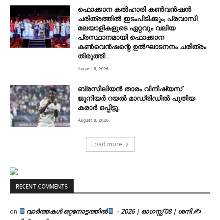
ഫൊക്കാന കൽഹാരി കൺവൻഷൻ
ചരിത്രത്തിൽ ഇടംപിടിക്കും; പ്രവാസി
മലയാളികളുടെ ഏറ്റവും വലിയ
പ്രസ്ഥാനമായി ഫൊക്കാന
കൺവെൻഷന്റെ ഉൽഘാടനനം ചരിത്രം
തിരുത്തി .
August 8, 2026
ബ്രസീലിയൻ താരം വിനീഷ്യസ്
ജൂനിയർ റയല്‍ മാഡ്രിഡില്‍ പുതിയ
കരാർ ഒപ്പിട്ടു.
August 8, 2026
Load more
RECENT COMMENTS
വാർത്തകൾ ഒറ്റനോട്ടത്തിൽ
– 2026 | ഓഗസ്റ്റ് 08 | ശനി ✍
on