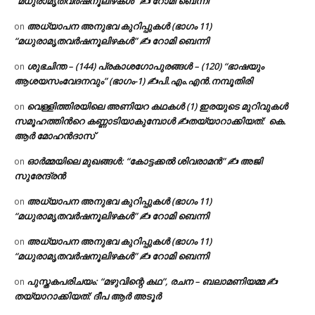
“മധുരാമൃതവർഷനൂലിഴകൾ” ✍ റോമി ബെന്നി
അധ്യാപന അനുഭവ കുറിപ്പുകൾ (ഭാഗം 11)
on
“മധുരാമൃതവർഷനൂലിഴകൾ” ✍ റോമി ബെന്നി
ശുഭചിന്ത – (144) പ്രകാശഗോപുരങ്ങൾ – (120) “ഭാഷയും
on
ആശയസംവേദനവും” (ഭാഗം-1) ✍പി.എം.എൻ.നമ്പൂതിരി
വെള്ളിത്തിരയിലെ അണിയറ കഥകൾ (1) ഇരയുടെ മുറിവുകൾ
on
സമൂഹത്തിന്‍റെ കണ്ണാടിയാകുമ്പോൾ ✍തയ്യാറാക്കിയത്: കെ.
ആര്‍ മോഹന്‍ദാസ്
ഓർമ്മയിലെ മുഖങ്ങൾ: “കോട്ടക്കൽ ശിവരാമൻ” ✍ അജി
on
സുരേന്ദ്രൻ
അധ്യാപന അനുഭവ കുറിപ്പുകൾ (ഭാഗം 11)
on
“മധുരാമൃതവർഷനൂലിഴകൾ” ✍ റോമി ബെന്നി
അധ്യാപന അനുഭവ കുറിപ്പുകൾ (ഭാഗം 11)
on
“മധുരാമൃതവർഷനൂലിഴകൾ” ✍ റോമി ബെന്നി
പുസ്തകപരിചയം: “മഴുവിന്റെ കഥ”, രചന – ബലാമണിയമ്മ ✍
on
തയ്യാറാക്കിയത്: ദീപ ആർ അടൂർ