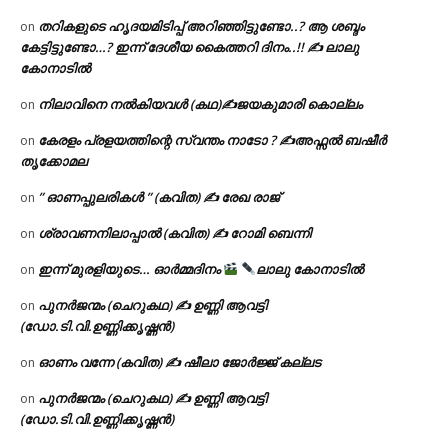
തറികളുടെ ഹൃദയമിടിപ്പ് അറിഞ്ഞിട്ടുണ്ടോ..? ആ ശബ്ദം
on
കേട്ടിട്ടുണ്ടോ…? ഇന്ന് ദേശീയ കൈത്തറി ദിനം..!! ✍ ലാലു
കോനാടിൽ
നിലാവിനെ നൽകിയവൾ (കഥ)✍ജയകുമാരി കൊല്ലം
on
കേരളം പ്രളയത്തിന്റെ സ്വന്തം നാടോ ? ✍️അഫ്സൽ ബഷീർ
on
തൃക്കോമല
” ഓണപ്പുലരികൾ ” (കവിത) ✍ രേഖ രാജ്
on
ശ്രാവണനിലാപ്പാൽ (കവിത) ✍ റോമി ബെന്നി
on
ഇന്ന് മുരളിയുടെ… ഓർമ്മദിനം
ലാലു കോനാടിൽ
on
പുനർജന്മം (ചെറുകഥ) ✍ ഉണ്ണി ആവട്ടി
on
(ഡോ.ടി.വി.ഉണ്ണിക്കൃഷ്ണൻ)
ഓണം വന്നേ (കവിത) ✍ ഷീലാ ജോർജ്ജ് കല്ലട
on
പുനർജന്മം (ചെറുകഥ) ✍ ഉണ്ണി ആവട്ടി
on
(ഡോ.ടി.വി.ഉണ്ണിക്കൃഷ്ണൻ)