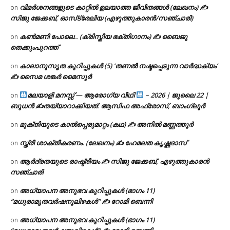
വിമർശനങ്ങളുടെ കാറ്റിൽ ഉലയാത്ത ജീവിതങ്ങൾ (ലേഖനം) ✍️
on
സിജു ജേക്കബ്, ഓസ്‌ട്രേലിയ (എഴുത്തുകാരൻ/സഞ്ചാരി)
കൺമണി പോലെ.. (ക്രിസ്തീയ ഭക്തിഗാനം) ✍ ബൈജു
on
തെക്കുംപുറത്ത്
കാലാനുസൃത കുറിപ്പുകൾ (5) ‘തണൽ നഷ്ടപ്പെടുന്ന വാർദ്ധക്യം’
on
✍ സൈമ ശങ്കർ മൈസൂർ
മലയാളി മനസ്സ് — ആരോഗ്യ വീഥി
– 2026 | ജൂലൈ 22 |
on
ബുധൻ ✍
തയ്യാറാക്കിയത്: ആസിഫ അഫ്രോസ്, ബാംഗ്ലൂർ
മുക്തിയുടെ കാൽപ്പെരുമാറ്റം (കഥ) ✍ അനിൽ മണ്ണത്തൂർ
on
സ്ത്രീ ശാക്തീകരണം. (ലേഖനം) ✍ ഹേമലത കൃഷ്ണദാസ്
on
ആർദ്രതയുടെ രാഷ്ട്രീയം ✍️ സിജു ജേക്കബ്, എഴുത്തുകാരൻ
on
സഞ്ചാരി
അധ്യാപന അനുഭവ കുറിപ്പുകൾ (ഭാഗം 11)
on
“മധുരാമൃതവർഷനൂലിഴകൾ” ✍ റോമി ബെന്നി
അധ്യാപന അനുഭവ കുറിപ്പുകൾ (ഭാഗം 11)
on