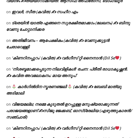
വ്യാഴം ✍
തയ്യാറാക്കിയത്: ആസിഫ അഫ്രോസ്, ബാംഗ്ലൂർ
ഇവൾ, സീത (കവിത) ✍ സഹീറ എം
on
ട്രെയിൻ യാത്ര എങ്ങനെ സുരക്ഷിതമാക്കാം (ലേഖനം) ✍ ബിന്ദു
on
വേണു ചോറ്റാനിക്കര
അതിജീവനം – ആപേക്ഷികം (കവിത) ✍ വേണുക്കുട്ടൻ
on
ചേരാവെള്ളി
‘കിണറിനപ്പുറം’ (കവിത) ✍ വർഗീസ് റ്റി നൈനാൻ (Dil Se
)
on
‘നിശബ്ദമാക്കപ്പെടുന്ന നിലവിളികൾ’ രചന: പ്രീതി രാധാകൃഷ്ണൻ.
on
✍ കവിത അവലോകനം: മായ അനൂപ്
കാർഗിൽദിന സ്മരണഞ്ജലി
(കവിത) ✍ ബേബി മാത്യു
on
അടിമാലി
വിജയമല്ല; നമ്മെ കൂടുതൽ ഉറപ്പുള്ള മനുഷ്യരാക്കുന്നത്
on
പരാജയങ്ങളാണ് ✍️സിജു ജേക്കബ്, ഓസ്‌ട്രേലിയ (എഴുത്തുകാരൻ/
സഞ്ചാരി)
‘കിണറിനപ്പുറം’ (കവിത) ✍ വർഗീസ് റ്റി നൈനാൻ (Dil Se
)
on