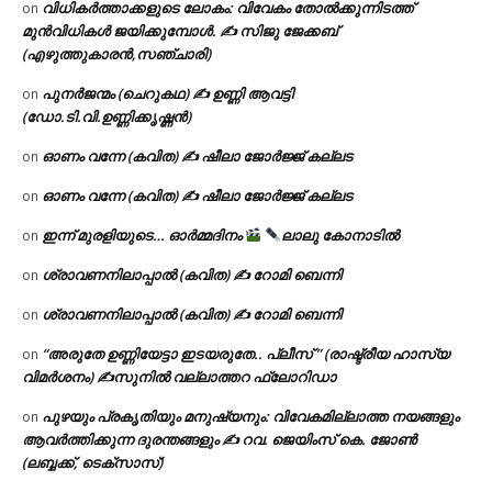
വിധികർത്താക്കളുടെ ലോകം: വിവേകം തോൽക്കുന്നിടത്ത്
on
മുൻവിധികൾ ജയിക്കുമ്പോൾ. ✍️ സിജു ജേക്കബ്
(എഴുത്തുകാരൻ,സഞ്ചാരി)
പുനർജന്മം (ചെറുകഥ) ✍ ഉണ്ണി ആവട്ടി
on
(ഡോ.ടി.വി.ഉണ്ണിക്കൃഷ്ണൻ)
ഓണം വന്നേ (കവിത) ✍ ഷീലാ ജോർജ്ജ് കല്ലട
on
ഓണം വന്നേ (കവിത) ✍ ഷീലാ ജോർജ്ജ് കല്ലട
on
ഇന്ന് മുരളിയുടെ… ഓർമ്മദിനം
ലാലു കോനാടിൽ
on
ശ്രാവണനിലാപ്പാൽ (കവിത) ✍ റോമി ബെന്നി
on
ശ്രാവണനിലാപ്പാൽ (കവിത) ✍ റോമി ബെന്നി
on
“അരുതേ ഉണ്ണിയേട്ടാ ഇടയരുതേ.. പ്ലീസ് ” (രാഷ്ട്രീയ ഹാസ്യ
on
വിമർശനം) ✍സുനിൽ വല്ലാത്തറ ഫ്ലോറിഡാ
പുഴയും പ്രകൃതിയും മനുഷ്യനും: വിവേകമില്ലാത്ത നയങ്ങളും
on
ആവർത്തിക്കുന്ന ദുരന്തങ്ങളും ✍ റവ. ജെയിംസ് കെ. ജോൺ
(ലബ്ബക്ക്, ടെക്സാസ്)