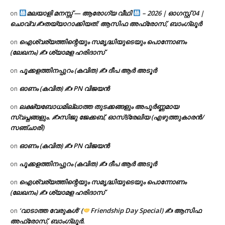
മലയാളി മനസ്സ് — ആരോഗ്യ വീഥി
– 2026 | ഓഗസ്റ്റ് 04 |
on
ചൊവ്വ ✍
തയ്യാറാക്കിയത്: ആസിഫ അഫ്രോസ്, ബാംഗ്ലൂർ
ഐശ്വര്യത്തിന്റെയും സമൃദ്ധിയുടെയും പൊന്നോണം
on
(ലേഖനം) ✍ ശ്യാമള ഹരിദാസ്
പൂക്കളത്തിനപ്പുറം (കവിത) ✍ ദീപ ആർ അടൂർ
on
ഓണം (കവിത) ✍ PN വിജയൻ
on
ലക്ഷ്യബോധമില്ലാത്ത തുടക്കങ്ങളും അപൂർണ്ണമായ
on
സ്വപ്നങ്ങളും. ✍️സിജു ജേക്കബ്, ഓസ്‌ട്രേലിയ (എഴുത്തുകാരൻ/
സഞ്ചാരി)
ഓണം (കവിത) ✍ PN വിജയൻ
on
പൂക്കളത്തിനപ്പുറം (കവിത) ✍ ദീപ ആർ അടൂർ
on
ഐശ്വര്യത്തിന്റെയും സമൃദ്ധിയുടെയും പൊന്നോണം
on
(ലേഖനം) ✍ ശ്യാമള ഹരിദാസ്
‘വാടാത്ത വേരുകൾ’ (
Friendship Day Special) ✍ ആസിഫ
on
അഫ്രോസ്, ബാംഗ്ലൂർ.