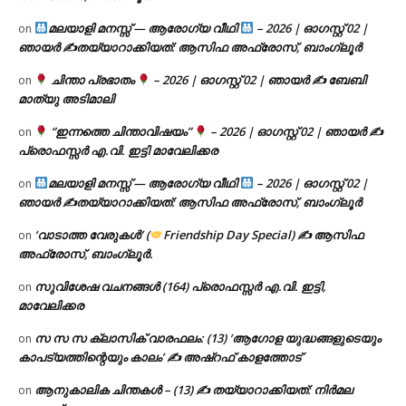
മലയാളി മനസ്സ് — ആരോഗ്യ വീഥി
– 2026 | ഓഗസ്റ്റ് 02 |
on
ഞായർ ✍
തയ്യാറാക്കിയത്: ആസിഫ അഫ്രോസ്, ബാംഗ്ലൂർ
ചിന്താ പ്രഭാതം
– 2026 | ഓഗസ്റ്റ് 02 | ഞായർ ✍
ബേബി
on
മാത്യു അടിമാലി
“ഇന്നത്തെ ചിന്താവിഷയം”
– 2026 | ഓഗസ്റ്റ് 02 | ഞായർ ✍
on
പ്രൊഫസ്സർ എ.വി. ഇട്ടി മാവേലിക്കര
മലയാളി മനസ്സ് — ആരോഗ്യ വീഥി
– 2026 | ഓഗസ്റ്റ് 02 |
on
ഞായർ ✍
തയ്യാറാക്കിയത്: ആസിഫ അഫ്രോസ്, ബാംഗ്ലൂർ
‘വാടാത്ത വേരുകൾ’ (
Friendship Day Special) ✍ ആസിഫ
on
അഫ്രോസ്, ബാംഗ്ലൂർ.
സുവിശേഷ വചനങ്ങൾ (164) പ്രൊഫസ്സർ എ.വി. ഇട്ടി,
on
മാവേലിക്കര
സ സ സ ക്ലാസിക് വാരഫലം: (13) ‘ആഗോള യുദ്ധങ്ങളുടെയും
on
കാപട്യത്തിന്റെയും കാലം’ ✍ അഷ്റഫ് കാളത്തോട്
ആനുകാലിക ചിന്തകൾ – (13) ✍ തയ്യാറാക്കിയത്: നിർമല
on