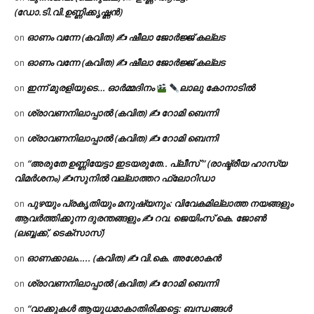
(ഡോ.ടി.വി.ഉണ്ണിക്കൃഷ്ണൻ)
ഓണം വന്നേ (കവിത) ✍ ഷീലാ ജോർജ്ജ് കല്ലട
on
ഓണം വന്നേ (കവിത) ✍ ഷീലാ ജോർജ്ജ് കല്ലട
on
ഇന്ന് മുരളിയുടെ… ഓർമ്മദിനം
ലാലു കോനാടിൽ
on
ശ്രാവണനിലാപ്പാൽ (കവിത) ✍ റോമി ബെന്നി
on
ശ്രാവണനിലാപ്പാൽ (കവിത) ✍ റോമി ബെന്നി
on
“അരുതേ ഉണ്ണിയേട്ടാ ഇടയരുതേ.. പ്ലീസ് ” (രാഷ്ട്രീയ ഹാസ്യ
on
വിമർശനം) ✍സുനിൽ വല്ലാത്തറ ഫ്ലോറിഡാ
പുഴയും പ്രകൃതിയും മനുഷ്യനും: വിവേകമില്ലാത്ത നയങ്ങളും
on
ആവർത്തിക്കുന്ന ദുരന്തങ്ങളും ✍ റവ. ജെയിംസ് കെ. ജോൺ
(ലബ്ബക്ക്, ടെക്സാസ്)
ഓണക്കാലം….. (കവിത) ✍ വി.കെ. അശോകൻ
on
ശ്രാവണനിലാപ്പാൽ (കവിത) ✍ റോമി ബെന്നി
on
“വാക്കുകൾ ആയുധമാകാതിരിക്കട്ടെ: ബന്ധങ്ങൾ
on