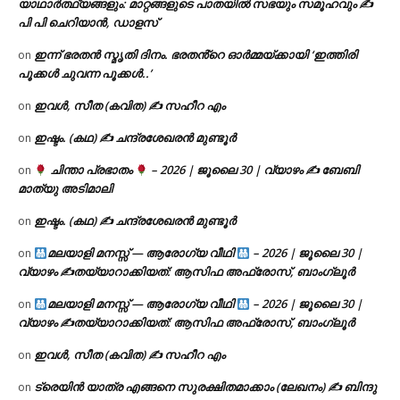
യാഥാർത്ഥ്യങ്ങളും: മാറ്റങ്ങളുടെ പാതയിൽ സഭയും സമൂഹവും ✍
പി പി ചെറിയാൻ, ഡാളസ്
ഇന്ന് ഭരതൻ സ്മൃതി ദിനം. ഭരതൻ്റെ ഓർമ്മയ്ക്കായി ‘ഇത്തിരി
on
പൂക്കൾ ചുവന്ന പൂക്കൾ..’
ഇവൾ, സീത (കവിത) ✍ സഹീറ എം
on
ഇഷ്ടം. (കഥ) ✍ ചന്ദ്രശേഖരൻ മുണ്ടൂർ
on
ചിന്താ പ്രഭാതം
– 2026 | ജൂലൈ 30 | വ്യാഴം ✍
ബേബി
on
മാത്യു അടിമാലി
ഇഷ്ടം. (കഥ) ✍ ചന്ദ്രശേഖരൻ മുണ്ടൂർ
on
മലയാളി മനസ്സ് — ആരോഗ്യ വീഥി
– 2026 | ജൂലൈ 30 |
on
വ്യാഴം ✍
തയ്യാറാക്കിയത്: ആസിഫ അഫ്രോസ്, ബാംഗ്ലൂർ
മലയാളി മനസ്സ് — ആരോഗ്യ വീഥി
– 2026 | ജൂലൈ 30 |
on
വ്യാഴം ✍
തയ്യാറാക്കിയത്: ആസിഫ അഫ്രോസ്, ബാംഗ്ലൂർ
ഇവൾ, സീത (കവിത) ✍ സഹീറ എം
on
ട്രെയിൻ യാത്ര എങ്ങനെ സുരക്ഷിതമാക്കാം (ലേഖനം) ✍ ബിന്ദു
on