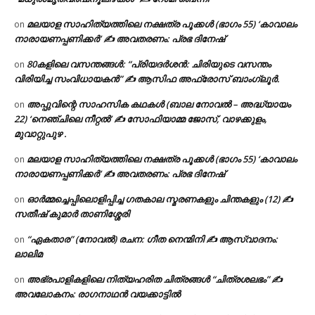
മലയാള സാഹിത്യത്തിലെ നക്ഷത്ര പൂക്കൾ (ഭാഗം 55) ‘കാവാലം
on
നാരായണപ്പണിക്കർ’ ✍ അവതരണം: പ്രഭ ദിനേഷ്
80കളിലെ വസന്തങ്ങൾ: “പ്രിയദർശൻ: ചിരിയുടെ വസന്തം
on
വിരിയിച്ച സംവിധായകൻ” ✍ ആസിഫ അഫ്രോസ് ബാംഗ്ലൂർ.
അപ്പുവിന്റെ സാഹസിക കഥകൾ (ബാല നോവൽ – അദ്ധ്യായം
on
22) ‘നെഞ്ചിലെ നീറ്റൽ’ ✍ സോഫിയാമ്മ ജോസ്, വാഴക്കുളം,
മുവാറ്റുപുഴ .
മലയാള സാഹിത്യത്തിലെ നക്ഷത്ര പൂക്കൾ (ഭാഗം 55) ‘കാവാലം
on
നാരായണപ്പണിക്കർ’ ✍ അവതരണം: പ്രഭ ദിനേഷ്
ഓർമ്മച്ചെപ്പിലൊളിപ്പിച്ച ഗതകാല സ്മരണകളും ചിന്തകളും (12) ✍
on
സതീഷ് കുമാർ താണിശ്ശേരി
“ഏകതാര” (നോവൽ) രചന: ഗീത നെന്മിനി ✍ ആസ്വാദനം:
on
ലാലിമ
അഭ്രപാളികളിലെ നിത്യഹരിത ചിത്രങ്ങൾ “ചിത്രശലഭം” ✍
on
അവലോകനം: രാഗനാഥൻ വയക്കാട്ടിൽ