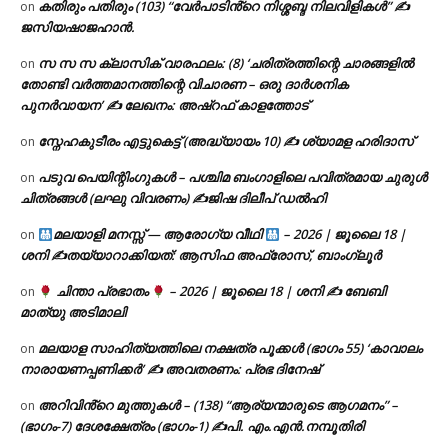
കതിരും പതിരും (103) “വേർപാടിൻ്റെ നിശ്ശബ്ദ നിലവിളികൾ” ✍
on
ജസിയഷാജഹാൻ.
സ സ സ ക്ലാസിക് വാരഫലം: (8) ‘ചരിത്രത്തിന്റെ ചാരങ്ങളിൽ
on
തോണ്ടി വർത്തമാനത്തിന്റെ വിചാരണ – ഒരു ദാർശനിക
പുനർവായന’ ✍ ലേഖനം: അഷ്റഫ് കാളത്തോട്
സ്നേഹകുടീരം എട്ടുകെട്ട് (അദ്ധ്യായം 10) ✍ ശ്യാമള ഹരിദാസ്
on
പടുവ പെയിന്റിംഗുകൾ – പശ്ചിമ ബംഗാളിലെ പവിത്രമായ ചുരുൾ
on
ചിത്രങ്ങൾ (ലഘു വിവരണം) ✍ജിഷ ദിലീപ് ഡൽഹി
മലയാളി മനസ്സ് — ആരോഗ്യ വീഥി
– 2026 | ജൂലൈ 18 |
on
ശനി ✍
തയ്യാറാക്കിയത്: ആസിഫ അഫ്രോസ്, ബാംഗ്ലൂർ
ചിന്താ പ്രഭാതം
– 2026 | ജൂലൈ 18 | ശനി ✍
ബേബി
on
മാത്യു അടിമാലി
മലയാള സാഹിത്യത്തിലെ നക്ഷത്ര പൂക്കൾ (ഭാഗം 55) ‘കാവാലം
on
നാരായണപ്പണിക്കർ’ ✍ അവതരണം: പ്രഭ ദിനേഷ്
അറിവിൻ്റെ മുത്തുകൾ – (138) “ആര്യന്മാരുടെ ആഗമനം” –
on
(ഭാഗം-7) ദേശക്ഷേത്രം (ഭാഗം-1) ✍പി. എം.എൻ.നമ്പൂതിരി