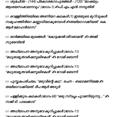
ശുഭചിന്ത – (144) പ്രകാശഗോപുരങ്ങൾ – (120) “ഭാഷയും
on
ആശയസംവേദനവും” (ഭാഗം-1) ✍പി.എം.എൻ.നമ്പൂതിരി
വെള്ളിത്തിരയിലെ അണിയറ കഥകൾ (1) ഇരയുടെ മുറിവുകൾ
on
സമൂഹത്തിന്‍റെ കണ്ണാടിയാകുമ്പോൾ ✍തയ്യാറാക്കിയത്: കെ.
ആര്‍ മോഹന്‍ദാസ്
ഓർമ്മയിലെ മുഖങ്ങൾ: “കോട്ടക്കൽ ശിവരാമൻ” ✍ അജി
on
സുരേന്ദ്രൻ
അധ്യാപന അനുഭവ കുറിപ്പുകൾ (ഭാഗം 11)
on
“മധുരാമൃതവർഷനൂലിഴകൾ” ✍ റോമി ബെന്നി
അധ്യാപന അനുഭവ കുറിപ്പുകൾ (ഭാഗം 11)
on
“മധുരാമൃതവർഷനൂലിഴകൾ” ✍ റോമി ബെന്നി
പുസ്തകപരിചയം: “മഴുവിന്റെ കഥ”, രചന – ബലാമണിയമ്മ ✍
on
തയ്യാറാക്കിയത്: ദീപ ആർ അടൂർ
പള്ളിക്കൂടം കഥകൾ (ഭാഗം 68) “ഒരു സ്വപ്നം പൂവണിയുന്നു…” ✍
on
സജി ടി. പാലക്കാട്
അധ്യാപന അനുഭവ കുറിപ്പുകൾ (ഭാഗം 11)
on
“മധുരാമൃതവർഷനൂലിഴകൾ” ✍ റോമി ബെന്നി