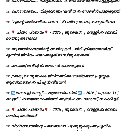
പൊന്നോണം … തിരുവോണം (കവിത) ✍ റോബിൻ പള്ളുരുത്തി
on
പൊന്നോണം … തിരുവോണം (കവിത) ✍ റോബിൻ പള്ളുരുത്തി
on
‘ എന്റെ ഓർമ്മയിലെ ഓണം ‘ ✍ ബിന്ദു വേണു ചോറ്റാനിക്കര
on
ചിന്താ പ്രഭാതം
– 2026 | ജൂലൈ 31 | വെള്ളി ✍
ബേബി
on
മാത്യു അടിമാലി
ആത്മാഭിമാനത്തിന്റെ അതിരുകൾ.. തിരിച്ചറിയാത്തവർക്ക്
on
മുന്നിൽ ജീവിതം പാഴാക്കരുത് ✍️ സിജു ജേക്കബ്
മാലാഖ (കവിത) ✍ രാഹുൽ രാധാകൃഷ്ണൻ
on
ഉമ്മയുടെ നുണകൾ ജീവിതത്തിലെ സത്യങ്ങൾ (പുസ്തക
on
ആസ്വാദനം) ✍ പി എൻ വിജയൻ
മലയാളി മനസ്സ് — ആരോഗ്യ വീഥി
– 2026 | ജൂലൈ 31 |
on
വെള്ളി | ✍
തയ്യാറാക്കിയത്: ആസിഫ അഫ്രോസ്, ബാംഗ്ലൂർ
ചിന്താ പ്രഭാതം
– 2026 | ജൂലൈ 31 | വെള്ളി ✍
ബേബി
on
മാത്യു അടിമാലി
വിശ്വാസത്തിന്റെ പരമ്പരാഗത ചട്ടക്കൂടുകളും ആധുനിക
on