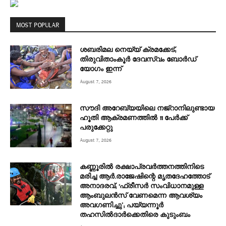
MOST POPULAR
ശബരിമല നെയ്യ് ക്രമക്കേട്;
തിരുവിതാംകൂർ ദേവസ്വം ബോർഡ്
യോഗം ഇന്ന്
August 7, 2026
സൗദി അറേബ്യയിലെ നജ്‌റാനിലുണ്ടായ
ഹൂതി ആക്രമണത്തിൽ 11 പേര്‍ക്ക്
പരുക്കേറ്റു
August 7, 2026
കണ്ണൂരിൽ രക്ഷാപ്രവർത്തനത്തിനിടെ
മരിച്ച ആര്‍.രാജേഷിന്റെ മൃതദേഹത്തോട്
അനാദരവ്; ‘ഫ്രീസര്‍ സംവിധാനമുള്ള
ആംബുലന്‍സ് വേണമെന്ന ആവശ്യം
അവഗണിച്ചു’; പയ്യന്നൂര്‍
തഹസില്‍ദാര്‍ക്കെതിരെ കുടുംബം