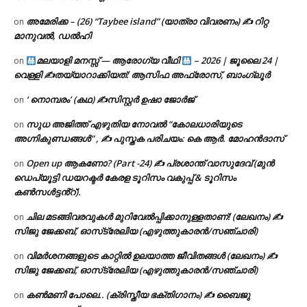
അമേരിക്ക – (26) “Taybee island” (യാത്രാ വിവരണം) ✍ റിറ്റ
on
മാനുവൽ, ഡൽഹി
മലയാളി മനസ്സ് — ആരോഗ്യ വീഥി
– 2026 | ജൂലൈ 24 |
on
വെള്ളി ✍
തയ്യാറാക്കിയത്: ആസിഫ അഫ്രോസ്, ബാംഗ്ലൂർ
‘ നൊമ്പരം’ (കഥ) ✍സിസ്റ്റർ ഉഷാ ജോർജ്
on
സുധ അജിത്ത് എഴുതിയ നോവൽ “കോലധാരിയുടെ
on
അഗ്നികുണ്ഡങ്ങള്‍” , ✍ പുസ്തക പരിചയം: കെ ആർ. മോഹൻദാസ്
Open up ആകണോ? (Part -24) ✍ പ്രശാന്ത് വാസുദേവ് (മുൻ
on
ഡെപ്യൂട്ടി ഡയറക്ടർ കേരള ടൂറിസം വകുപ്പ് & ടൂറിസം
കൺസൾട്ടൻ്റ്).
ചില മടങ്ങിവരവുകൾ മുറിവേൽപ്പിക്കാനുള്ളതാണ്! (ലേഖനം) ✍️
on
സിജു ജേക്കബ്, ഓസ്‌ട്രേലിയ (എഴുത്തുകാരൻ/സഞ്ചാരി)
വിമർശനങ്ങളുടെ കാറ്റിൽ ഉലയാത്ത ജീവിതങ്ങൾ (ലേഖനം) ✍️
on
സിജു ജേക്കബ്, ഓസ്‌ട്രേലിയ (എഴുത്തുകാരൻ/സഞ്ചാരി)
കൺമണി പോലെ.. (ക്രിസ്തീയ ഭക്തിഗാനം) ✍ ബൈജു
on