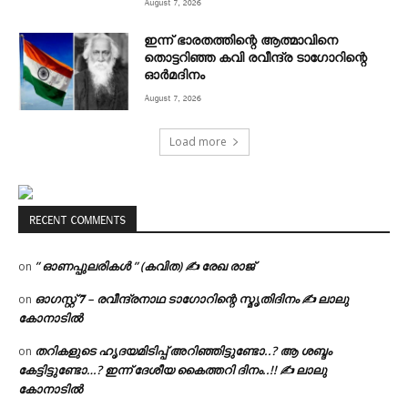
August 7, 2026
ഇന്ന് ഭാരതത്തിന്റെ ആത്മാവിനെ
തൊട്ടറിഞ്ഞ കവി രവീന്ദ്ര ടാ​ഗോറിന്റെ
ഓ‍ർമദിനം
August 7, 2026
Load more
RECENT COMMENTS
” ഓണപ്പുലരികൾ ” (കവിത) ✍ രേഖ രാജ്
on
ഓഗസ്റ്റ് 𝟕 – രവീന്ദ്രനാഥ ടാഗോറിന്റെ സ്മൃതിദിനം ✍ ലാലു
on
കോനാടിൽ
തറികളുടെ ഹൃദയമിടിപ്പ് അറിഞ്ഞിട്ടുണ്ടോ..? ആ ശബ്ദം
on
കേട്ടിട്ടുണ്ടോ…? ഇന്ന് ദേശീയ കൈത്തറി ദിനം..!! ✍ ലാലു
കോനാടിൽ