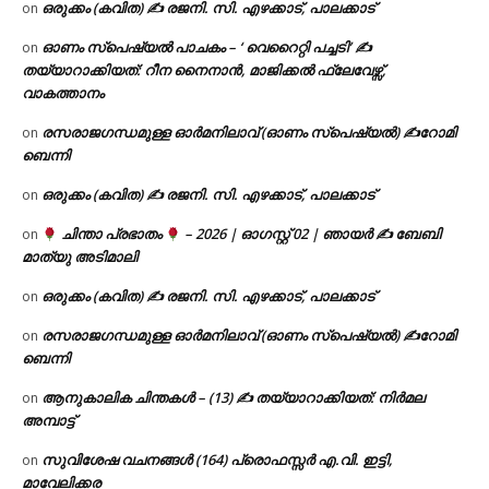
ഒരുക്കം (കവിത) ✍ രജനി. സി. എഴക്കാട്, പാലക്കാട്
on
ഓണം സ്പെഷ്യൽ പാചകം – ‘ വെറൈറ്റി പച്ചടി’ ✍
on
തയ്യാറാക്കിയത്: റീന നൈനാൻ, മാജിക്കൽ ഫ്ലേവേഴ്സ്,
വാകത്താനം
രസരാജഗന്ധമുള്ള ഓർമനിലാവ് (ഓണം സ്‌പെഷ്യൽ) ✍റോമി
on
ബെന്നി
ഒരുക്കം (കവിത) ✍ രജനി. സി. എഴക്കാട്, പാലക്കാട്
on
ചിന്താ പ്രഭാതം
– 2026 | ഓഗസ്റ്റ് 02 | ഞായർ ✍
ബേബി
on
മാത്യു അടിമാലി
ഒരുക്കം (കവിത) ✍ രജനി. സി. എഴക്കാട്, പാലക്കാട്
on
രസരാജഗന്ധമുള്ള ഓർമനിലാവ് (ഓണം സ്‌പെഷ്യൽ) ✍റോമി
on
ബെന്നി
ആനുകാലിക ചിന്തകൾ – (13) ✍ തയ്യാറാക്കിയത്: നിർമല
on
അമ്പാട്ട്
സുവിശേഷ വചനങ്ങൾ (164) പ്രൊഫസ്സർ എ.വി. ഇട്ടി,
on
മാവേലിക്കര