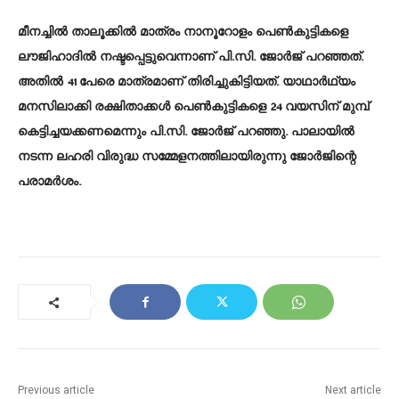
മീനച്ചിൽ താലൂക്കിൽ മാത്രം നാനൂറോളം പെൺകുട്ടികളെ
ലൗജിഹാദിൽ നഷ്ടപ്പെട്ടുവെന്നാണ് പി.സി. ജോർജ് പറഞ്ഞത്.
അതിൽ 41 പേരെ മാത്രമാണ് തിരിച്ചുകിട്ടിയത്. യാഥാർഥ്യം
മനസിലാക്കി രക്ഷിതാക്കൾ പെൺകുട്ടികളെ 24 വയസിന് മുമ്പ്
കെട്ടിച്ചയക്കണമെന്നും പി.സി. ജോർജ് പറഞ്ഞു. പാലായിൽ
നടന്ന ലഹരി വിരുദ്ധ സമ്മേളനത്തിലായിരുന്നു ജോർജിന്റെ
പരാമർശം.
Previous article
Next article