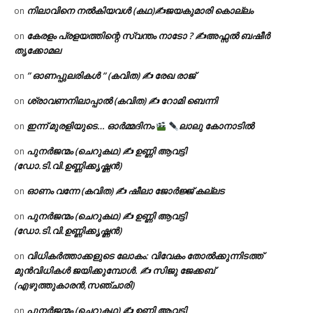
നിലാവിനെ നൽകിയവൾ (കഥ)✍ജയകുമാരി കൊല്ലം
on
കേരളം പ്രളയത്തിന്റെ സ്വന്തം നാടോ ? ✍️അഫ്സൽ ബഷീർ
on
തൃക്കോമല
” ഓണപ്പുലരികൾ ” (കവിത) ✍ രേഖ രാജ്
on
ശ്രാവണനിലാപ്പാൽ (കവിത) ✍ റോമി ബെന്നി
on
ഇന്ന് മുരളിയുടെ… ഓർമ്മദിനം
ലാലു കോനാടിൽ
on
പുനർജന്മം (ചെറുകഥ) ✍ ഉണ്ണി ആവട്ടി
on
(ഡോ.ടി.വി.ഉണ്ണിക്കൃഷ്ണൻ)
ഓണം വന്നേ (കവിത) ✍ ഷീലാ ജോർജ്ജ് കല്ലട
on
പുനർജന്മം (ചെറുകഥ) ✍ ഉണ്ണി ആവട്ടി
on
(ഡോ.ടി.വി.ഉണ്ണിക്കൃഷ്ണൻ)
വിധികർത്താക്കളുടെ ലോകം: വിവേകം തോൽക്കുന്നിടത്ത്
on
മുൻവിധികൾ ജയിക്കുമ്പോൾ. ✍️ സിജു ജേക്കബ്
(എഴുത്തുകാരൻ,സഞ്ചാരി)
പുനർജന്മം (ചെറുകഥ) ✍ ഉണ്ണി ആവട്ടി
on