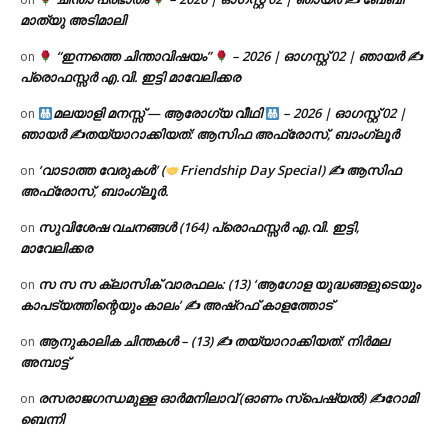
മാത്യു അടിമാലി
“ഇന്നത്തെ ചിന്താവിഷയം”
– 2026 | ഓഗസ്റ്റ് 02 | ഞായർ ✍
on
പ്രൊഫസ്സർ എ.വി. ഇട്ടി മാവേലിക്കര
മലയാളി മനസ്സ് — ആരോഗ്യ വീഥി
– 2026 | ഓഗസ്റ്റ് 02 |
on
ഞായർ ✍
തയ്യാറാക്കിയത്: ആസിഫ അഫ്രോസ്, ബാംഗ്ലൂർ
‘വാടാത്ത വേരുകൾ’ (
Friendship Day Special) ✍ ആസിഫ
on
അഫ്രോസ്, ബാംഗ്ലൂർ.
സുവിശേഷ വചനങ്ങൾ (164) പ്രൊഫസ്സർ എ.വി. ഇട്ടി,
on
മാവേലിക്കര
സ സ സ ക്ലാസിക് വാരഫലം: (13) ‘ആഗോള യുദ്ധങ്ങളുടെയും
on
കാപട്യത്തിന്റെയും കാലം’ ✍ അഷ്റഫ് കാളത്തോട്
ആനുകാലിക ചിന്തകൾ – (13) ✍ തയ്യാറാക്കിയത്: നിർമല
on
അമ്പാട്ട്
രസരാജഗന്ധമുള്ള ഓർമനിലാവ് (ഓണം സ്‌പെഷ്യൽ) ✍റോമി
on
ബെന്നി