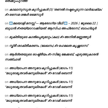
തെക്കുംപുറത്ത്
കാലാനുസൃത കുറിപ്പുകൾ (5) ‘തണൽ നഷ്ടപ്പെടുന്ന വാർദ്ധക്യം’
on
✍ സൈമ ശങ്കർ മൈസൂർ
മലയാളി മനസ്സ് — ആരോഗ്യ വീഥി
– 2026 | ജൂലൈ 22 |
on
ബുധൻ ✍
തയ്യാറാക്കിയത്: ആസിഫ അഫ്രോസ്, ബാംഗ്ലൂർ
മുക്തിയുടെ കാൽപ്പെരുമാറ്റം (കഥ) ✍ അനിൽ മണ്ണത്തൂർ
on
സ്ത്രീ ശാക്തീകരണം. (ലേഖനം) ✍ ഹേമലത കൃഷ്ണദാസ്
on
ആർദ്രതയുടെ രാഷ്ട്രീയം ✍️ സിജു ജേക്കബ്, എഴുത്തുകാരൻ
on
സഞ്ചാരി
അധ്യാപന അനുഭവ കുറിപ്പുകൾ (ഭാഗം 11)
on
“മധുരാമൃതവർഷനൂലിഴകൾ” ✍ റോമി ബെന്നി
അധ്യാപന അനുഭവ കുറിപ്പുകൾ (ഭാഗം 11)
on
“മധുരാമൃതവർഷനൂലിഴകൾ” ✍ റോമി ബെന്നി
അധ്യാപന അനുഭവ കുറിപ്പുകൾ (ഭാഗം 11)
on
“മധുരാമൃതവർഷനൂലിഴകൾ” ✍ റോമി ബെന്നി