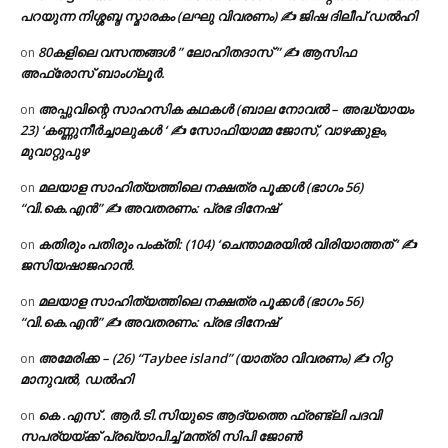
പറയുന്ന നിശ്ശബ്ദ സ്മാരകം (ലഘു വിവരണം) ✍ ജിഷ ദിലീപ് ഡൽഹി
80കളിലെ വസന്തങ്ങൾ ” ലോഹിതദാസ് ” ✍ ആസിഫ
on
അഫ്രോസ് ബാംഗ്ലൂർ.
അപ്പുവിന്റെ സാഹസിക കഥകൾ (ബാല നോവൽ – അദ്ധ്യായം
on
23) ‘കണ്ണുനീർച്ചാലുകൾ ‘ ✍ സോഫിയാമ്മ ജോസ്, വാഴക്കുളം,
മുവാറ്റുപുഴ
മലയാള സാഹിത്യത്തിലെ നക്ഷത്ര പൂക്കൾ (ഭാഗം 56)
on
“വി.കെ.എൻ” ✍ അവതരണം: പ്രഭ ദിനേഷ്
കതിരും പതിരും പംക്തി: (104) ‘ചെന്താമരയിൽ വിരിയാത്തത് ‘ ✍
on
ജസിയഷാജഹാൻ.
മലയാള സാഹിത്യത്തിലെ നക്ഷത്ര പൂക്കൾ (ഭാഗം 56)
on
“വി.കെ.എൻ” ✍ അവതരണം: പ്രഭ ദിനേഷ്
അമേരിക്ക – (26) “Taybee island” (യാത്രാ വിവരണം) ✍ റിറ്റ
on
മാനുവൽ, ഡൽഹി
കെ .എസ് . ആർ.ടി.സിയുടെ ആദ്യത്തെ ഫ്രണ്ട്ലി പദവി
on
സപര്യയ്ക്ക് പ്രഖ്യാപിച്ച് മന്ത്രി സിപി ജോൺ