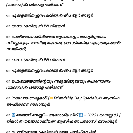
(ലേഖനം) ✍ ശ്യാമള ഹരിദാസ്
പൂക്കളത്തിനപ്പുറം (കവിത) ✍ ദീപ ആർ അടൂർ
on
ഓണം (കവിത) ✍ PN വിജയൻ
on
ലക്ഷ്യബോധമില്ലാത്ത തുടക്കങ്ങളും അപൂർണ്ണമായ
on
സ്വപ്നങ്ങളും. ✍️സിജു ജേക്കബ്, ഓസ്‌ട്രേലിയ (എഴുത്തുകാരൻ/
സഞ്ചാരി)
ഓണം (കവിത) ✍ PN വിജയൻ
on
പൂക്കളത്തിനപ്പുറം (കവിത) ✍ ദീപ ആർ അടൂർ
on
ഐശ്വര്യത്തിന്റെയും സമൃദ്ധിയുടെയും പൊന്നോണം
on
(ലേഖനം) ✍ ശ്യാമള ഹരിദാസ്
‘വാടാത്ത വേരുകൾ’ (
Friendship Day Special) ✍ ആസിഫ
on
അഫ്രോസ്, ബാംഗ്ലൂർ.
മലയാളി മനസ്സ് — ആരോഗ്യ വീഥി
– 2026 | ഓഗസ്റ്റ് 03 |
on
തിങ്കൾ ✍
തയ്യാറാക്കിയത്: ആസിഫ അഫ്രോസ്, ബാംഗ്ലൂർ
പൊൻവസന്തം (കവിത) ✍ രമ്യ പ്രദീപ് കാപ്പിൽ
on