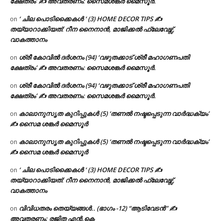
ക്ഷേത്രം’ ✍ അവതരണം: സൈമശങ്കർ മൈസൂർ.
‘ ചില പൊടിക്കൈകൾ ‘ (3) HOME DECOR TIPS ✍
on
തയ്യാറാക്കിയത്: റീന നൈനാൻ, മാജിക്കൽ ഫ്ലേവേഴ്സ്,
വാകത്താനം
ശ്രീ കോവിൽ ദർശനം (94) ‘വഴുതക്കാട് ശ്രീ മഹാഗണപതി
on
ക്ഷേത്രം’ ✍ അവതരണം: സൈമശങ്കർ മൈസൂർ.
ശ്രീ കോവിൽ ദർശനം (94) ‘വഴുതക്കാട് ശ്രീ മഹാഗണപതി
on
ക്ഷേത്രം’ ✍ അവതരണം: സൈമശങ്കർ മൈസൂർ.
കാലാനുസൃത കുറിപ്പുകൾ (5) ‘തണൽ നഷ്ടപ്പെടുന്ന വാർദ്ധക്യം’
on
✍ സൈമ ശങ്കർ മൈസൂർ
കാലാനുസൃത കുറിപ്പുകൾ (5) ‘തണൽ നഷ്ടപ്പെടുന്ന വാർദ്ധക്യം’
on
✍ സൈമ ശങ്കർ മൈസൂർ
‘ ചില പൊടിക്കൈകൾ ‘ (3) HOME DECOR TIPS ✍
on
തയ്യാറാക്കിയത്: റീന നൈനാൻ, മാജിക്കൽ ഫ്ലേവേഴ്സ്,
വാകത്താനം
വിവിധതരം തെയ്യങ്ങൾ.. (ഭാഗം -12) “ആടിവേടൻ” ✍
on
അവതരണം: രജിത എൻ.കെ