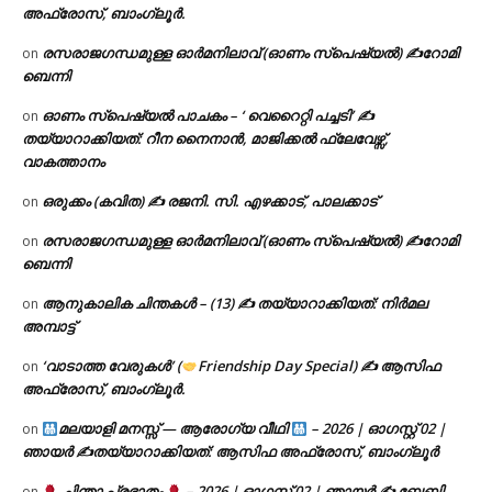
അഫ്രോസ്, ബാംഗ്ലൂർ.
രസരാജഗന്ധമുള്ള ഓർമനിലാവ് (ഓണം സ്‌പെഷ്യൽ) ✍റോമി
on
ബെന്നി
ഓണം സ്പെഷ്യൽ പാചകം – ‘ വെറൈറ്റി പച്ചടി’ ✍
on
തയ്യാറാക്കിയത്: റീന നൈനാൻ, മാജിക്കൽ ഫ്ലേവേഴ്സ്,
വാകത്താനം
ഒരുക്കം (കവിത) ✍ രജനി. സി. എഴക്കാട്, പാലക്കാട്
on
രസരാജഗന്ധമുള്ള ഓർമനിലാവ് (ഓണം സ്‌പെഷ്യൽ) ✍റോമി
on
ബെന്നി
ആനുകാലിക ചിന്തകൾ – (13) ✍ തയ്യാറാക്കിയത്: നിർമല
on
അമ്പാട്ട്
‘വാടാത്ത വേരുകൾ’ (
Friendship Day Special) ✍ ആസിഫ
on
അഫ്രോസ്, ബാംഗ്ലൂർ.
മലയാളി മനസ്സ് — ആരോഗ്യ വീഥി
– 2026 | ഓഗസ്റ്റ് 02 |
on
ഞായർ ✍
തയ്യാറാക്കിയത്: ആസിഫ അഫ്രോസ്, ബാംഗ്ലൂർ
ചിന്താ പ്രഭാതം
– 2026 | ഓഗസ്റ്റ് 02 | ഞായർ ✍
ബേബി
on