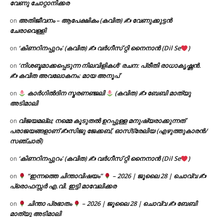
വേണു ചോറ്റാനിക്കര
അതിജീവനം – ആപേക്ഷികം (കവിത) ✍ വേണുക്കുട്ടൻ
on
ചേരാവെള്ളി
‘കിണറിനപ്പുറം’ (കവിത) ✍ വർഗീസ് റ്റി നൈനാൻ (Dil Se
)
on
‘നിശബ്ദമാക്കപ്പെടുന്ന നിലവിളികൾ’ രചന: പ്രീതി രാധാകൃഷ്ണൻ.
on
✍ കവിത അവലോകനം: മായ അനൂപ്
കാർഗിൽദിന സ്മരണഞ്ജലി
(കവിത) ✍ ബേബി മാത്യു
on
അടിമാലി
വിജയമല്ല; നമ്മെ കൂടുതൽ ഉറപ്പുള്ള മനുഷ്യരാക്കുന്നത്
on
പരാജയങ്ങളാണ് ✍️സിജു ജേക്കബ്, ഓസ്‌ട്രേലിയ (എഴുത്തുകാരൻ/
സഞ്ചാരി)
‘കിണറിനപ്പുറം’ (കവിത) ✍ വർഗീസ് റ്റി നൈനാൻ (Dil Se
)
on
“ഇന്നത്തെ ചിന്താവിഷയം”
– 2026 | ജൂലൈ 28 | ചൊവ്വ ✍
on
പ്രൊഫസ്സർ എ.വി. ഇട്ടി മാവേലിക്കര
ചിന്താ പ്രഭാതം
– 2026 | ജൂലൈ 28 | ചൊവ്വ ✍
ബേബി
on
മാത്യു അടിമാലി