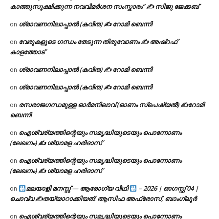
കാത്തുസൂക്ഷിക്കുന്ന നവവിമർശന സംസ്കാരം” ✍️ സിജു ജേക്കബ്
ശ്രാവണനിലാപ്പാൽ (കവിത) ✍ റോമി ബെന്നി
on
വേരുകളുടെ ഗന്ധം തേടുന്ന തിരുവോണം ✍ അഷ്റഫ്
on
കാളത്തോട്
ശ്രാവണനിലാപ്പാൽ (കവിത) ✍ റോമി ബെന്നി
on
ശ്രാവണനിലാപ്പാൽ (കവിത) ✍ റോമി ബെന്നി
on
രസരാജഗന്ധമുള്ള ഓർമനിലാവ് (ഓണം സ്‌പെഷ്യൽ) ✍റോമി
on
ബെന്നി
ഐശ്വര്യത്തിന്റെയും സമൃദ്ധിയുടെയും പൊന്നോണം
on
(ലേഖനം) ✍ ശ്യാമള ഹരിദാസ്
ഐശ്വര്യത്തിന്റെയും സമൃദ്ധിയുടെയും പൊന്നോണം
on
(ലേഖനം) ✍ ശ്യാമള ഹരിദാസ്
മലയാളി മനസ്സ് — ആരോഗ്യ വീഥി
– 2026 | ഓഗസ്റ്റ് 04 |
on
ചൊവ്വ ✍
തയ്യാറാക്കിയത്: ആസിഫ അഫ്രോസ്, ബാംഗ്ലൂർ
ഐശ്വര്യത്തിന്റെയും സമൃദ്ധിയുടെയും പൊന്നോണം
on