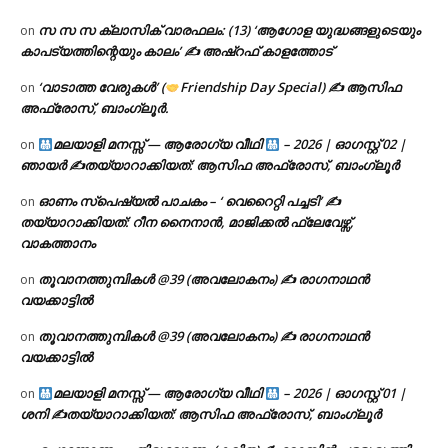
സ സ സ ക്ലാസിക് വാരഫലം: (13) ‘ആഗോള യുദ്ധങ്ങളുടെയും
on
കാപട്യത്തിന്റെയും കാലം’ ✍ അഷ്റഫ് കാളത്തോട്
‘വാടാത്ത വേരുകൾ’ (
Friendship Day Special) ✍ ആസിഫ
on
അഫ്രോസ്, ബാംഗ്ലൂർ.
മലയാളി മനസ്സ് — ആരോഗ്യ വീഥി
– 2026 | ഓഗസ്റ്റ് 02 |
on
ഞായർ ✍
തയ്യാറാക്കിയത്: ആസിഫ അഫ്രോസ്, ബാംഗ്ലൂർ
ഓണം സ്പെഷ്യൽ പാചകം – ‘ വെറൈറ്റി പച്ചടി’ ✍
on
തയ്യാറാക്കിയത്: റീന നൈനാൻ, മാജിക്കൽ ഫ്ലേവേഴ്സ്,
വാകത്താനം
തൂവാനത്തുമ്പികൾ @39 (അവലോകനം) ✍ രാഗനാഥൻ
on
വയക്കാട്ടിൽ
തൂവാനത്തുമ്പികൾ @39 (അവലോകനം) ✍ രാഗനാഥൻ
on
വയക്കാട്ടിൽ
മലയാളി മനസ്സ് — ആരോഗ്യ വീഥി
– 2026 | ഓഗസ്റ്റ് 01 |
on
ശനി ✍
തയ്യാറാക്കിയത്: ആസിഫ അഫ്രോസ്, ബാംഗ്ലൂർ