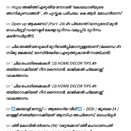
സുധ അജിത്ത് എഴുതിയ നോവൽ “കോലധാരിയുടെ
on
അഗ്നികുണ്ഡങ്ങള്‍” , ✍ പുസ്തക പരിചയം: കെ ആർ. മോഹൻദാസ്
Open up ആകണോ? (Part -24) ✍ പ്രശാന്ത് വാസുദേവ് (മുൻ
on
ഡെപ്യൂട്ടി ഡയറക്ടർ കേരള ടൂറിസം വകുപ്പ് & ടൂറിസം
കൺസൾട്ടൻ്റ്).
ചില മടങ്ങിവരവുകൾ മുറിവേൽപ്പിക്കാനുള്ളതാണ്! (ലേഖനം) ✍️
on
സിജു ജേക്കബ്, ഓസ്‌ട്രേലിയ (എഴുത്തുകാരൻ/സഞ്ചാരി)
‘ ചില പൊടിക്കൈകൾ ‘ (3) HOME DECOR TIPS ✍
on
തയ്യാറാക്കിയത്: റീന നൈനാൻ, മാജിക്കൽ ഫ്ലേവേഴ്സ്,
വാകത്താനം
‘ ചില പൊടിക്കൈകൾ ‘ (3) HOME DECOR TIPS ✍
on
തയ്യാറാക്കിയത്: റീന നൈനാൻ, മാജിക്കൽ ഫ്ലേവേഴ്സ്,
വാകത്താനം
മലയാളി മനസ്സ് — ആരോഗ്യ വീഥി
– 2026 | ജൂലൈ 24 |
on
വെള്ളി ✍
തയ്യാറാക്കിയത്: ആസിഫ അഫ്രോസ്, ബാംഗ്ലൂർ
ശ്രീ കോവിൽ ദർശനം (94) ‘വഴുതക്കാട് ശ്രീ മഹാഗണപതി
on