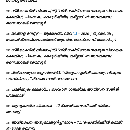
മാത്യു അടിമാലി
ശ്രീ കോവിൽ ദർശനം (95) “ശ്രീ ശക്തി ബാല നര മുഖ വിനായക
on
ക്ഷേത്രം”, ചിദംബരം, കടലൂർ ജില്ല, തമിഴ്നാട്. ✍ അവതരണം:
സൈമശങ്കർ മൈസൂർ.
മലയാളി മനസ്സ് — ആരോഗ്യ വീഥി
– 2026 | ജൂലൈ 26 |
on
ഞായർ ✍
തയ്യാറാക്കിയത്: ആസിഫ അഫ്രോസ്, ബാംഗ്ലൂർ
ശ്രീ കോവിൽ ദർശനം (95) “ശ്രീ ശക്തി ബാല നര മുഖ വിനായക
on
ക്ഷേത്രം”, ചിദംബരം, കടലൂർ ജില്ല, തമിഴ്നാട്. ✍ അവതരണം:
സൈമശങ്കർ മൈസൂർ.
മിശിഹായുടെ സ്നേഹിതർ(53) “വിശുദ്ധ എമിലിയാനയും വിശുദ്ധ
on
ടര്‍സില്ലയും” ✍ നൈനാൻ വാകത്താനം
പള്ളിക്കൂടം കഥകൾ… ( ഭാഗം 69) ‘ശബരിമല യാത്ര’ ✍ സജി ടി.
on
പാലക്കാട്
ആനുകാലിക ചിന്തകൾ – 12 ✍തയ്യാറാക്കിയത്: നിർമല
on
അമ്പാട്ട്
അധ്യാപന അനുഭവക്കുറിപ്പ് (ഭാഗം – 12) ‘പൊന്നീർക്കിൽ കമ്മൽ’
on
✍ റോമി ബെന്നി.