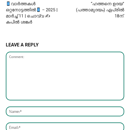
വാർത്തകൾ
“ഹത്തനെ ഉദയ”
ഒറ്റനോട്ടത്തിൽ
– 2025 |
(പത്താമുദയം) ഏപ്രിൽ
മാർച്ച് 11 | ചൊവ്വ ✍
18ന്.
കപിൽ ശങ്കർ
LEAVE A REPLY
Comment:
Nam
Emai