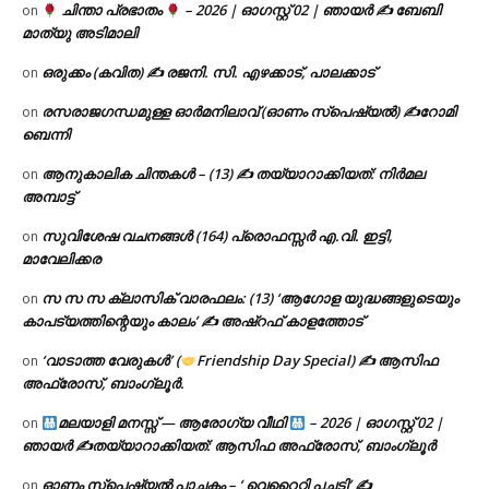
ചിന്താ പ്രഭാതം
– 2026 | ഓഗസ്റ്റ് 02 | ഞായർ ✍
ബേബി
on
മാത്യു അടിമാലി
ഒരുക്കം (കവിത) ✍ രജനി. സി. എഴക്കാട്, പാലക്കാട്
on
രസരാജഗന്ധമുള്ള ഓർമനിലാവ് (ഓണം സ്‌പെഷ്യൽ) ✍റോമി
on
ബെന്നി
ആനുകാലിക ചിന്തകൾ – (13) ✍ തയ്യാറാക്കിയത്: നിർമല
on
അമ്പാട്ട്
സുവിശേഷ വചനങ്ങൾ (164) പ്രൊഫസ്സർ എ.വി. ഇട്ടി,
on
മാവേലിക്കര
സ സ സ ക്ലാസിക് വാരഫലം: (13) ‘ആഗോള യുദ്ധങ്ങളുടെയും
on
കാപട്യത്തിന്റെയും കാലം’ ✍ അഷ്റഫ് കാളത്തോട്
‘വാടാത്ത വേരുകൾ’ (
Friendship Day Special) ✍ ആസിഫ
on
അഫ്രോസ്, ബാംഗ്ലൂർ.
മലയാളി മനസ്സ് — ആരോഗ്യ വീഥി
– 2026 | ഓഗസ്റ്റ് 02 |
on
ഞായർ ✍
തയ്യാറാക്കിയത്: ആസിഫ അഫ്രോസ്, ബാംഗ്ലൂർ
ഓണം സ്പെഷ്യൽ പാചകം – ‘ വെറൈറ്റി പച്ചടി’ ✍
on