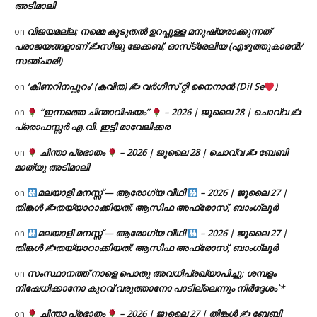
അടിമാലി
വിജയമല്ല; നമ്മെ കൂടുതൽ ഉറപ്പുള്ള മനുഷ്യരാക്കുന്നത്
on
പരാജയങ്ങളാണ് ✍️സിജു ജേക്കബ്, ഓസ്‌ട്രേലിയ (എഴുത്തുകാരൻ/
സഞ്ചാരി)
‘കിണറിനപ്പുറം’ (കവിത) ✍ വർഗീസ് റ്റി നൈനാൻ (Dil Se
)
on
“ഇന്നത്തെ ചിന്താവിഷയം”
– 2026 | ജൂലൈ 28 | ചൊവ്വ ✍
on
പ്രൊഫസ്സർ എ.വി. ഇട്ടി മാവേലിക്കര
ചിന്താ പ്രഭാതം
– 2026 | ജൂലൈ 28 | ചൊവ്വ ✍
ബേബി
on
മാത്യു അടിമാലി
മലയാളി മനസ്സ് — ആരോഗ്യ വീഥി
– 2026 | ജൂലൈ 27 |
on
തിങ്കൾ ✍
തയ്യാറാക്കിയത്: ആസിഫ അഫ്രോസ്, ബാംഗ്ലൂർ
മലയാളി മനസ്സ് — ആരോഗ്യ വീഥി
– 2026 | ജൂലൈ 27 |
on
തിങ്കൾ ✍
തയ്യാറാക്കിയത്: ആസിഫ അഫ്രോസ്, ബാംഗ്ലൂർ
സംസ്ഥാനത്ത് നാളെ പൊതു അവധിപ്രഖ്യാപിച്ചു; ശമ്പളം
on
നിഷേധിക്കാനോ കുറവ് വരുത്താനോ പാടില്ലെന്നും നിർദ്ദേശം`*
ചിന്താ പ്രഭാതം
– 2026 | ജൂലൈ 27 | തിങ്കൾ ✍
ബേബി
on