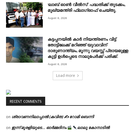
‘ലാബ് ഓൺ വീൽസ്’ പദ്ധതിക്ക് തുടക്കം;
മുഖ്യമന്ത്രി ഫ്ലാഗ്ഓഫ് ചെയ്തു.
August 6, 2026
കട്ടപ്പനയിൽ കാർ നിയന്ത്രണം വിട്ട്
തോട്ടിലേക്ക് മറിഞ്ഞ് യുവാവിന്
ദാരുണാന്ത്യം; മൂന്നു വയസ്സ് പ്രായമുള്ള
കുട്ടി ഉൾപ്പെടെ നാലുപേർക്ക് പരിക്ക്.
August 6, 2026
Load more
RECENT COMMENTS
ശ്രാവണനിലാപ്പാൽ (കവിത) ✍ റോമി ബെന്നി
on
ഇന്ന് മുരളിയുടെ… ഓർമ്മദിനം
ലാലു കോനാടിൽ
on