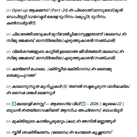
Open up ആകണോ? (Part -24) ✍ പ്രശാന്ത് വാസുദേവ് (മുൻ
on
ഡെപ്യൂട്ടി ഡയറക്ടർ കേരള ടൂറിസം വകുപ്പ് & ടൂറിസം
കൺസൾട്ടൻ്റ്).
ചില മടങ്ങിവരവുകൾ മുറിവേൽപ്പിക്കാനുള്ളതാണ്! (ലേഖനം) ✍️
on
സിജു ജേക്കബ്, ഓസ്‌ട്രേലിയ (എഴുത്തുകാരൻ/സഞ്ചാരി)
വിമർശനങ്ങളുടെ കാറ്റിൽ ഉലയാത്ത ജീവിതങ്ങൾ (ലേഖനം) ✍️
on
സിജു ജേക്കബ്, ഓസ്‌ട്രേലിയ (എഴുത്തുകാരൻ/സഞ്ചാരി)
കൺമണി പോലെ.. (ക്രിസ്തീയ ഭക്തിഗാനം) ✍ ബൈജു
on
തെക്കുംപുറത്ത്
കാലാനുസൃത കുറിപ്പുകൾ (5) ‘തണൽ നഷ്ടപ്പെടുന്ന വാർദ്ധക്യം’
on
✍ സൈമ ശങ്കർ മൈസൂർ
മലയാളി മനസ്സ് — ആരോഗ്യ വീഥി
– 2026 | ജൂലൈ 22 |
on
ബുധൻ ✍
തയ്യാറാക്കിയത്: ആസിഫ അഫ്രോസ്, ബാംഗ്ലൂർ
മുക്തിയുടെ കാൽപ്പെരുമാറ്റം (കഥ) ✍ അനിൽ മണ്ണത്തൂർ
on
സ്ത്രീ ശാക്തീകരണം. (ലേഖനം) ✍ ഹേമലത കൃഷ്ണദാസ്
on