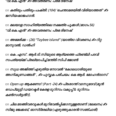
“വി.കെ.എൻ” ✍ അവതരണം: പ്രഭ ദിനേഷ്
കതിരും പതിരും പംക്തി: (104) ‘ചെന്താമരയിൽ വിരിയാത്തത് ‘ ✍
on
ജസിയഷാജഹാൻ.
മലയാള സാഹിത്യത്തിലെ നക്ഷത്ര പൂക്കൾ (ഭാഗം 56)
on
“വി.കെ.എൻ” ✍ അവതരണം: പ്രഭ ദിനേഷ്
അമേരിക്ക – (26) “Taybee island” (യാത്രാ വിവരണം) ✍ റിറ്റ
on
മാനുവൽ, ഡൽഹി
കെ .എസ് . ആർ.ടി.സിയുടെ ആദ്യത്തെ ഫ്രണ്ട്ലി പദവി
on
സപര്യയ്ക്ക് പ്രഖ്യാപിച്ച് മന്ത്രി സിപി ജോൺ
സുധ അജിത്ത് എഴുതിയ നോവൽ “കോലധാരിയുടെ
on
അഗ്നികുണ്ഡങ്ങള്‍” , ✍ പുസ്തക പരിചയം: കെ ആർ. മോഹൻദാസ്
Open up ആകണോ? (Part -24) ✍ പ്രശാന്ത് വാസുദേവ് (മുൻ
on
ഡെപ്യൂട്ടി ഡയറക്ടർ കേരള ടൂറിസം വകുപ്പ് & ടൂറിസം
കൺസൾട്ടൻ്റ്).
ചില മടങ്ങിവരവുകൾ മുറിവേൽപ്പിക്കാനുള്ളതാണ്! (ലേഖനം) ✍️
on
സിജു ജേക്കബ്, ഓസ്‌ട്രേലിയ (എഴുത്തുകാരൻ/സഞ്ചാരി)