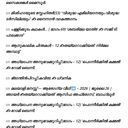
സൈമശങ്കർ മൈസൂർ.
മിശിഹായുടെ സ്നേഹിതർ(53) “വിശുദ്ധ എമിലിയാനയും വിശുദ്ധ
on
ടര്‍സില്ലയും” ✍ നൈനാൻ വാകത്താനം
പള്ളിക്കൂടം കഥകൾ… ( ഭാഗം 69) ‘ശബരിമല യാത്ര’ ✍ സജി ടി.
on
പാലക്കാട്
ആനുകാലിക ചിന്തകൾ – 12 ✍തയ്യാറാക്കിയത്: നിർമല
on
അമ്പാട്ട്
അധ്യാപന അനുഭവക്കുറിപ്പ് (ഭാഗം – 12) ‘പൊന്നീർക്കിൽ കമ്മൽ’
on
✍ റോമി ബെന്നി.
ഭ്രാന്തിൻപിറപ്പ് (കവിത) ✍ ധ്വനിക
on
മലയാളി മനസ്സ് — ആരോഗ്യ വീഥി
– 2026 | ജൂലൈ 26 |
on
ഞായർ ✍
തയ്യാറാക്കിയത്: ആസിഫ അഫ്രോസ്, ബാംഗ്ലൂർ
അധ്യാപന അനുഭവക്കുറിപ്പ് (ഭാഗം – 12) ‘പൊന്നീർക്കിൽ കമ്മൽ’
on
✍ റോമി ബെന്നി.
അധ്യാപന അനുഭവക്കുറിപ്പ് (ഭാഗം – 12) ‘പൊന്നീർക്കിൽ കമ്മൽ’
on
✍ റോമി ബെന്നി.