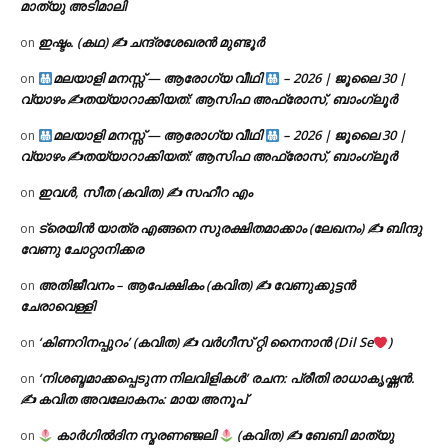
മാത്യു അടിമാലി
ഇഷ്ടം. (കഥ) ✍ ചന്ദ്രശേഖരൻ മുണ്ടൂർ
on
മലയാളി മനസ്സ് — ആരോഗ്യ വീഥി
– 2026 | ജൂലൈ 30 |
on
വ്യാഴം ✍
തയ്യാറാക്കിയത്: ആസിഫ അഫ്രോസ്, ബാംഗ്ലൂർ
മലയാളി മനസ്സ് — ആരോഗ്യ വീഥി
– 2026 | ജൂലൈ 30 |
on
വ്യാഴം ✍
തയ്യാറാക്കിയത്: ആസിഫ അഫ്രോസ്, ബാംഗ്ലൂർ
ഇവൾ, സീത (കവിത) ✍ സഹീറ എം
on
ട്രെയിൻ യാത്ര എങ്ങനെ സുരക്ഷിതമാക്കാം (ലേഖനം) ✍ ബിന്ദു
on
വേണു ചോറ്റാനിക്കര
അതിജീവനം – ആപേക്ഷികം (കവിത) ✍ വേണുക്കുട്ടൻ
on
ചേരാവെള്ളി
‘കിണറിനപ്പുറം’ (കവിത) ✍ വർഗീസ് റ്റി നൈനാൻ (Dil Se
)
on
‘നിശബ്ദമാക്കപ്പെടുന്ന നിലവിളികൾ’ രചന: പ്രീതി രാധാകൃഷ്ണൻ.
on
✍ കവിത അവലോകനം: മായ അനൂപ്
കാർഗിൽദിന സ്മരണഞ്ജലി
(കവിത) ✍ ബേബി മാത്യു
on