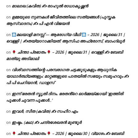
മാലാഖ (കവിത) ✍ രാഹുൽ രാധാകൃഷ്ണൻ
on
ഉമ്മയുടെ നുണകൾ ജീവിതത്തിലെ സത്യങ്ങൾ (പുസ്തക
on
ആസ്വാദനം) ✍ പി എൻ വിജയൻ
മലയാളി മനസ്സ് — ആരോഗ്യ വീഥി
– 2026 | ജൂലൈ 31 |
on
വെള്ളി | ✍
തയ്യാറാക്കിയത്: ആസിഫ അഫ്രോസ്, ബാംഗ്ലൂർ
ചിന്താ പ്രഭാതം
– 2026 | ജൂലൈ 31 | വെള്ളി ✍
ബേബി
on
മാത്യു അടിമാലി
വിശ്വാസത്തിന്റെ പരമ്പരാഗത ചട്ടക്കൂടുകളും ആധുനിക
on
യാഥാർത്ഥ്യങ്ങളും: മാറ്റങ്ങളുടെ പാതയിൽ സഭയും സമൂഹവും ✍
പി പി ചെറിയാൻ, ഡാളസ്
ഇന്ന് ഭരതൻ സ്മൃതി ദിനം. ഭരതൻ്റെ ഓർമ്മയ്ക്കായി ‘ഇത്തിരി
on
പൂക്കൾ ചുവന്ന പൂക്കൾ..’
ഇവൾ, സീത (കവിത) ✍ സഹീറ എം
on
ഇഷ്ടം. (കഥ) ✍ ചന്ദ്രശേഖരൻ മുണ്ടൂർ
on
ചിന്താ പ്രഭാതം
– 2026 | ജൂലൈ 30 | വ്യാഴം ✍
ബേബി
on