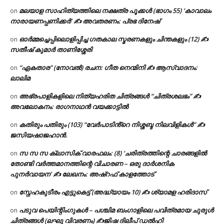
മലയാള സാഹിത്യത്തിലെ നക്ഷത്ര പൂക്കൾ (ഭാഗം 55) ‘കാവാലം
on
നാരായണപ്പണിക്കർ’ ✍ അവതരണം: പ്രഭ ദിനേഷ്
ഓർമ്മച്ചെപ്പിലൊളിപ്പിച്ച ഗതകാല സ്മരണകളും ചിന്തകളും (12) ✍
on
സതീഷ് കുമാർ താണിശ്ശേരി
“ഏകതാര” (നോവൽ) രചന: ഗീത നെന്മിനി ✍ ആസ്വാദനം:
on
ലാലിമ
അഭ്രപാളികളിലെ നിത്യഹരിത ചിത്രങ്ങൾ “ചിത്രശലഭം” ✍
on
അവലോകനം: രാഗനാഥൻ വയക്കാട്ടിൽ
കതിരും പതിരും (103) “വേർപാടിൻ്റെ നിശ്ശബ്ദ നിലവിളികൾ” ✍
on
ജസിയഷാജഹാൻ.
സ സ സ ക്ലാസിക് വാരഫലം: (8) ‘ചരിത്രത്തിന്റെ ചാരങ്ങളിൽ
on
തോണ്ടി വർത്തമാനത്തിന്റെ വിചാരണ – ഒരു ദാർശനിക
പുനർവായന’ ✍ ലേഖനം: അഷ്റഫ് കാളത്തോട്
സ്നേഹകുടീരം എട്ടുകെട്ട് (അദ്ധ്യായം 10) ✍ ശ്യാമള ഹരിദാസ്
on
പടുവ പെയിന്റിംഗുകൾ – പശ്ചിമ ബംഗാളിലെ പവിത്രമായ ചുരുൾ
on
ചിത്രങ്ങൾ (ലഘു വിവരണം) ✍ജിഷ ദിലീപ് ഡൽഹി