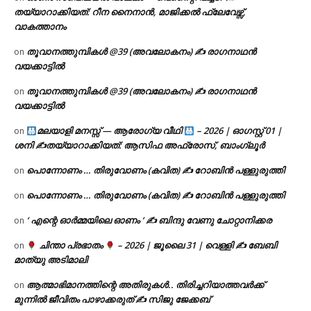
തയ്യാറാക്കിയത്: റീന നൈനാൻ, മാജിക്കൽ ഫ്ലേവേഴ്സ്,
വാകത്താനം
തൂവാനത്തുമ്പികൾ @39 (അവലോകനം) ✍ രാഗനാഥൻ
on
വയക്കാട്ടിൽ
തൂവാനത്തുമ്പികൾ @39 (അവലോകനം) ✍ രാഗനാഥൻ
on
വയക്കാട്ടിൽ
മലയാളി മനസ്സ് — ആരോഗ്യ വീഥി
– 2026 | ഓഗസ്റ്റ് 01 |
on
ശനി ✍
തയ്യാറാക്കിയത്: ആസിഫ അഫ്രോസ്, ബാംഗ്ലൂർ
പൊന്നോണം … തിരുവോണം (കവിത) ✍ റോബിൻ പള്ളുരുത്തി
on
പൊന്നോണം … തിരുവോണം (കവിത) ✍ റോബിൻ പള്ളുരുത്തി
on
‘ എന്റെ ഓർമ്മയിലെ ഓണം ‘ ✍ ബിന്ദു വേണു ചോറ്റാനിക്കര
on
ചിന്താ പ്രഭാതം
– 2026 | ജൂലൈ 31 | വെള്ളി ✍
ബേബി
on
മാത്യു അടിമാലി
ആത്മാഭിമാനത്തിന്റെ അതിരുകൾ.. തിരിച്ചറിയാത്തവർക്ക്
on
മുന്നിൽ ജീവിതം പാഴാക്കരുത് ✍️ സിജു ജേക്കബ്