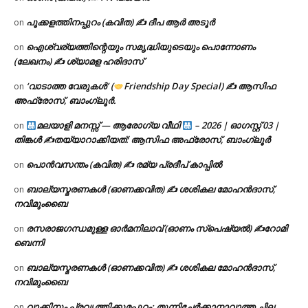
പൂക്കളത്തിനപ്പുറം (കവിത) ✍ ദീപ ആർ അടൂർ
on
ഐശ്വര്യത്തിന്റെയും സമൃദ്ധിയുടെയും പൊന്നോണം
on
(ലേഖനം) ✍ ശ്യാമള ഹരിദാസ്
‘വാടാത്ത വേരുകൾ’ (
Friendship Day Special) ✍ ആസിഫ
on
അഫ്രോസ്, ബാംഗ്ലൂർ.
മലയാളി മനസ്സ് — ആരോഗ്യ വീഥി
– 2026 | ഓഗസ്റ്റ് 03 |
on
തിങ്കൾ ✍
തയ്യാറാക്കിയത്: ആസിഫ അഫ്രോസ്, ബാംഗ്ലൂർ
പൊൻവസന്തം (കവിത) ✍ രമ്യ പ്രദീപ് കാപ്പിൽ
on
ബാല്യസ്മരണകൾ (ഓണക്കവിത) ✍ ശശികല മോഹൻദാസ്,
on
നവിമുംബൈ
രസരാജഗന്ധമുള്ള ഓർമനിലാവ് (ഓണം സ്‌പെഷ്യൽ) ✍റോമി
on
ബെന്നി
ബാല്യസ്മരണകൾ (ഓണക്കവിത) ✍ ശശികല മോഹൻദാസ്,
on
നവിമുംബൈ
വാക്കിനും പ്രവൃത്തിക്കുമപ്പുറം: തുന്നിച്ചേർക്കാനാവാത്ത ചില
on