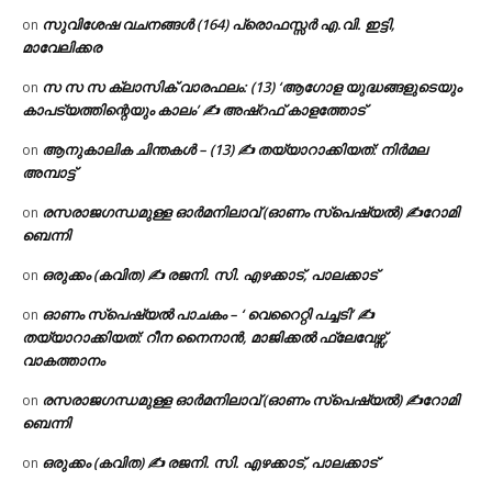
സുവിശേഷ വചനങ്ങൾ (164) പ്രൊഫസ്സർ എ.വി. ഇട്ടി,
on
മാവേലിക്കര
സ സ സ ക്ലാസിക് വാരഫലം: (13) ‘ആഗോള യുദ്ധങ്ങളുടെയും
on
കാപട്യത്തിന്റെയും കാലം’ ✍ അഷ്റഫ് കാളത്തോട്
ആനുകാലിക ചിന്തകൾ – (13) ✍ തയ്യാറാക്കിയത്: നിർമല
on
അമ്പാട്ട്
രസരാജഗന്ധമുള്ള ഓർമനിലാവ് (ഓണം സ്‌പെഷ്യൽ) ✍റോമി
on
ബെന്നി
ഒരുക്കം (കവിത) ✍ രജനി. സി. എഴക്കാട്, പാലക്കാട്
on
ഓണം സ്പെഷ്യൽ പാചകം – ‘ വെറൈറ്റി പച്ചടി’ ✍
on
തയ്യാറാക്കിയത്: റീന നൈനാൻ, മാജിക്കൽ ഫ്ലേവേഴ്സ്,
വാകത്താനം
രസരാജഗന്ധമുള്ള ഓർമനിലാവ് (ഓണം സ്‌പെഷ്യൽ) ✍റോമി
on
ബെന്നി
ഒരുക്കം (കവിത) ✍ രജനി. സി. എഴക്കാട്, പാലക്കാട്
on