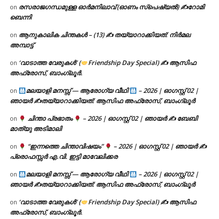
രസരാജഗന്ധമുള്ള ഓർമനിലാവ് (ഓണം സ്‌പെഷ്യൽ) ✍റോമി
on
ബെന്നി
ആനുകാലിക ചിന്തകൾ – (13) ✍ തയ്യാറാക്കിയത്: നിർമല
on
അമ്പാട്ട്
‘വാടാത്ത വേരുകൾ’ (
Friendship Day Special) ✍ ആസിഫ
on
അഫ്രോസ്, ബാംഗ്ലൂർ.
മലയാളി മനസ്സ് — ആരോഗ്യ വീഥി
– 2026 | ഓഗസ്റ്റ് 02 |
on
ഞായർ ✍
തയ്യാറാക്കിയത്: ആസിഫ അഫ്രോസ്, ബാംഗ്ലൂർ
ചിന്താ പ്രഭാതം
– 2026 | ഓഗസ്റ്റ് 02 | ഞായർ ✍
ബേബി
on
മാത്യു അടിമാലി
“ഇന്നത്തെ ചിന്താവിഷയം”
– 2026 | ഓഗസ്റ്റ് 02 | ഞായർ ✍
on
പ്രൊഫസ്സർ എ.വി. ഇട്ടി മാവേലിക്കര
മലയാളി മനസ്സ് — ആരോഗ്യ വീഥി
– 2026 | ഓഗസ്റ്റ് 02 |
on
ഞായർ ✍
തയ്യാറാക്കിയത്: ആസിഫ അഫ്രോസ്, ബാംഗ്ലൂർ
‘വാടാത്ത വേരുകൾ’ (
Friendship Day Special) ✍ ആസിഫ
on
അഫ്രോസ്, ബാംഗ്ലൂർ.