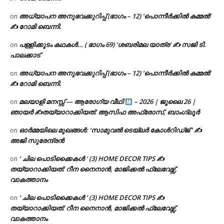
അധ്യാപന അനുഭവക്കുറിപ്പ് (ഭാഗം – 12) ‘പൊന്നീർക്കിൽ കമ്മൽ’
on
✍ റോമി ബെന്നി.
പള്ളിക്കൂടം കഥകൾ… ( ഭാഗം 69) ‘ശബരിമല യാത്ര’ ✍ സജി ടി.
on
പാലക്കാട്
അധ്യാപന അനുഭവക്കുറിപ്പ് (ഭാഗം – 12) ‘പൊന്നീർക്കിൽ കമ്മൽ’
on
✍ റോമി ബെന്നി.
മലയാളി മനസ്സ് — ആരോഗ്യ വീഥി
– 2026 | ജൂലൈ 26 |
on
ഞായർ ✍
തയ്യാറാക്കിയത്: ആസിഫ അഫ്രോസ്, ബാംഗ്ലൂർ
ഓർമ്മയിലെ മുഖങ്ങൾ: ‘സാമുവൽ ടെയ്ലർ കോൾറിഡ്ജ് ‘ ✍
on
അജി സുരേന്ദ്രൻ
‘ ചില പൊടിക്കൈകൾ ‘ (3) HOME DECOR TIPS ✍
on
തയ്യാറാക്കിയത്: റീന നൈനാൻ, മാജിക്കൽ ഫ്ലേവേഴ്സ്,
വാകത്താനം
‘ ചില പൊടിക്കൈകൾ ‘ (3) HOME DECOR TIPS ✍
on
തയ്യാറാക്കിയത്: റീന നൈനാൻ, മാജിക്കൽ ഫ്ലേവേഴ്സ്,
വാകത്താനം