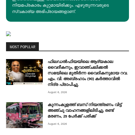
നിയമപ്രകാരം കുറ്റമായിരിക്കും. എഴുതുന്നവരുടെ
സ്വകാര്യ അഭിപ്രായങ്ങളാണ്.
MOST POPULAR
ഫിലഡൽഫിയയിലെ ആദ്യകാല
വൈദീകനും, ഇവാഞ്ചലിക്കൽ
സഭയിലെ മുതിർന്ന വൈദികനുമായ റവ.
എം. വി. അബ്രഹാം (90) കർത്താവിൽ
നിദ്ര പ്രാപിച്ചു.
August 6, 2026
കുന്നംകുളത്ത് ബസ് നിയന്ത്രണം വിട്ട്
അഞ്ചു വാഹനങ്ങളിലിടിച്ചു; രണ്ട്
മരണം, 25 പേർക്ക് പരിക്ക്
August 6, 2026