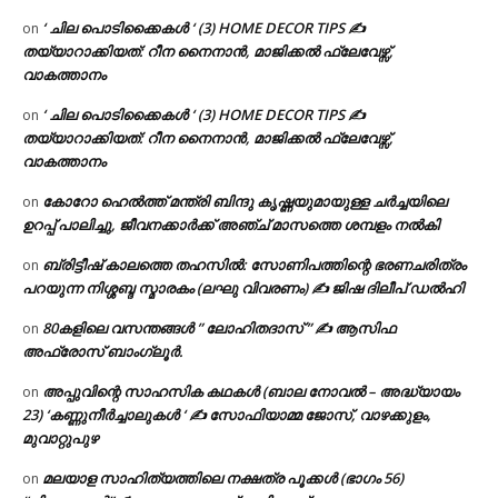
‘ ചില പൊടിക്കൈകൾ ‘ (3) HOME DECOR TIPS ✍
on
തയ്യാറാക്കിയത്: റീന നൈനാൻ, മാജിക്കൽ ഫ്ലേവേഴ്സ്,
വാകത്താനം
‘ ചില പൊടിക്കൈകൾ ‘ (3) HOME DECOR TIPS ✍
on
തയ്യാറാക്കിയത്: റീന നൈനാൻ, മാജിക്കൽ ഫ്ലേവേഴ്സ്,
വാകത്താനം
കോറോ ഹെൽത്ത് മന്ത്രി ബിന്ദു കൃഷ്ണയുമായുള്ള ചർച്ചയിലെ
on
ഉറപ്പ് പാലിച്ചു, ജീവനക്കാർക്ക് അഞ്ച് മാസത്തെ ശമ്പളം നൽകി
ബ്രിട്ടീഷ് കാലത്തെ തഹസിൽ: സോണിപത്തിന്റെ ഭരണചരിത്രം
on
പറയുന്ന നിശ്ശബ്ദ സ്മാരകം (ലഘു വിവരണം) ✍ ജിഷ ദിലീപ് ഡൽഹി
80കളിലെ വസന്തങ്ങൾ ” ലോഹിതദാസ് ” ✍ ആസിഫ
on
അഫ്രോസ് ബാംഗ്ലൂർ.
അപ്പുവിന്റെ സാഹസിക കഥകൾ (ബാല നോവൽ – അദ്ധ്യായം
on
23) ‘കണ്ണുനീർച്ചാലുകൾ ‘ ✍ സോഫിയാമ്മ ജോസ്, വാഴക്കുളം,
മുവാറ്റുപുഴ
മലയാള സാഹിത്യത്തിലെ നക്ഷത്ര പൂക്കൾ (ഭാഗം 56)
on