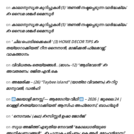
കാലാനുസൃത കുറിപ്പുകൾ (5) ‘തണൽ നഷ്ടപ്പെടുന്ന വാർദ്ധക്യം’
on
✍ സൈമ ശങ്കർ മൈസൂർ
കാലാനുസൃത കുറിപ്പുകൾ (5) ‘തണൽ നഷ്ടപ്പെടുന്ന വാർദ്ധക്യം’
on
✍ സൈമ ശങ്കർ മൈസൂർ
‘ ചില പൊടിക്കൈകൾ ‘ (3) HOME DECOR TIPS ✍
on
തയ്യാറാക്കിയത്: റീന നൈനാൻ, മാജിക്കൽ ഫ്ലേവേഴ്സ്,
വാകത്താനം
വിവിധതരം തെയ്യങ്ങൾ.. (ഭാഗം -12) “ആടിവേടൻ” ✍
on
അവതരണം: രജിത എൻ.കെ
അമേരിക്ക – (26) “Taybee island” (യാത്രാ വിവരണം) ✍ റിറ്റ
on
മാനുവൽ, ഡൽഹി
മലയാളി മനസ്സ് — ആരോഗ്യ വീഥി
– 2026 | ജൂലൈ 24 |
on
വെള്ളി ✍
തയ്യാറാക്കിയത്: ആസിഫ അഫ്രോസ്, ബാംഗ്ലൂർ
‘ നൊമ്പരം’ (കഥ) ✍സിസ്റ്റർ ഉഷാ ജോർജ്
on
സുധ അജിത്ത് എഴുതിയ നോവൽ “കോലധാരിയുടെ
on
അഗ്നികുണ്ഡങ്ങള്‍” , ✍ പുസ്തക പരിചയം: കെ ആർ. മോഹൻദാസ്