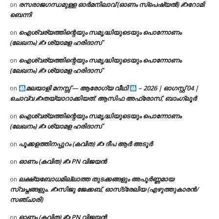
രസരാജഗന്ധമുള്ള ഓർമനിലാവ് (ഓണം സ്‌പെഷ്യൽ) ✍റോമി
on
ബെന്നി
ഐശ്വര്യത്തിന്റെയും സമൃദ്ധിയുടെയും പൊന്നോണം
on
(ലേഖനം) ✍ ശ്യാമള ഹരിദാസ്
ഐശ്വര്യത്തിന്റെയും സമൃദ്ധിയുടെയും പൊന്നോണം
on
(ലേഖനം) ✍ ശ്യാമള ഹരിദാസ്
മലയാളി മനസ്സ് — ആരോഗ്യ വീഥി
– 2026 | ഓഗസ്റ്റ് 04 |
on
ചൊവ്വ ✍
തയ്യാറാക്കിയത്: ആസിഫ അഫ്രോസ്, ബാംഗ്ലൂർ
ഐശ്വര്യത്തിന്റെയും സമൃദ്ധിയുടെയും പൊന്നോണം
on
(ലേഖനം) ✍ ശ്യാമള ഹരിദാസ്
പൂക്കളത്തിനപ്പുറം (കവിത) ✍ ദീപ ആർ അടൂർ
on
ഓണം (കവിത) ✍ PN വിജയൻ
on
ലക്ഷ്യബോധമില്ലാത്ത തുടക്കങ്ങളും അപൂർണ്ണമായ
on
സ്വപ്നങ്ങളും. ✍️സിജു ജേക്കബ്, ഓസ്‌ട്രേലിയ (എഴുത്തുകാരൻ/
സഞ്ചാരി)
ഓണം (കവിത) ✍ PN വിജയൻ
on