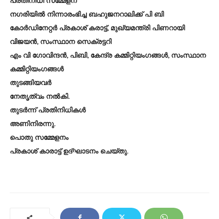
പ്രതിനിധി സമ്മേളന
നഗരിയിൽ നിന്നാരംഭിച്ച ബഹുജനറാലിക്ക് പി ബി
കോർഡിനേറ്റർ പ്രകാശ് കരാട്ട്, മുഖ്യമന്ത്രി പിണറായി
വിജയൻ, സംസ്ഥാന സെക്രട്ടറി
എം വി ഗോവിന്ദൻ, പിബി, കേന്ദ്ര കമ്മിറ്റിയംഗങ്ങൾ, സംസ്ഥാന
കമ്മിറ്റിയംഗങ്ങൾ
തുടങ്ങിയവർ
നേതൃത്വം നൽകി.
തുടർന്ന് പ്രതിനിധികൾ
അണിനിരന്നു.
പൊതു സമ്മേളനം
പ്രകാശ് കാരാട്ട് ഉദ്ഘാടനം ചെയ്തു.