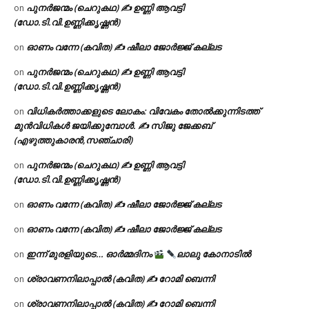
പുനർജന്മം (ചെറുകഥ) ✍ ഉണ്ണി ആവട്ടി
on
(ഡോ.ടി.വി.ഉണ്ണിക്കൃഷ്ണൻ)
ഓണം വന്നേ (കവിത) ✍ ഷീലാ ജോർജ്ജ് കല്ലട
on
പുനർജന്മം (ചെറുകഥ) ✍ ഉണ്ണി ആവട്ടി
on
(ഡോ.ടി.വി.ഉണ്ണിക്കൃഷ്ണൻ)
വിധികർത്താക്കളുടെ ലോകം: വിവേകം തോൽക്കുന്നിടത്ത്
on
മുൻവിധികൾ ജയിക്കുമ്പോൾ. ✍️ സിജു ജേക്കബ്
(എഴുത്തുകാരൻ,സഞ്ചാരി)
പുനർജന്മം (ചെറുകഥ) ✍ ഉണ്ണി ആവട്ടി
on
(ഡോ.ടി.വി.ഉണ്ണിക്കൃഷ്ണൻ)
ഓണം വന്നേ (കവിത) ✍ ഷീലാ ജോർജ്ജ് കല്ലട
on
ഓണം വന്നേ (കവിത) ✍ ഷീലാ ജോർജ്ജ് കല്ലട
on
ഇന്ന് മുരളിയുടെ… ഓർമ്മദിനം
ലാലു കോനാടിൽ
on
ശ്രാവണനിലാപ്പാൽ (കവിത) ✍ റോമി ബെന്നി
on
ശ്രാവണനിലാപ്പാൽ (കവിത) ✍ റോമി ബെന്നി
on