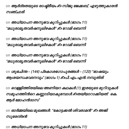
ആർദ്രതയുടെ രാഷ്ട്രീയം ✍️ സിജു ജേക്കബ്, എഴുത്തുകാരൻ
on
സഞ്ചാരി
അധ്യാപന അനുഭവ കുറിപ്പുകൾ (ഭാഗം 11)
on
“മധുരാമൃതവർഷനൂലിഴകൾ” ✍ റോമി ബെന്നി
അധ്യാപന അനുഭവ കുറിപ്പുകൾ (ഭാഗം 11)
on
“മധുരാമൃതവർഷനൂലിഴകൾ” ✍ റോമി ബെന്നി
അധ്യാപന അനുഭവ കുറിപ്പുകൾ (ഭാഗം 11)
on
“മധുരാമൃതവർഷനൂലിഴകൾ” ✍ റോമി ബെന്നി
ശുഭചിന്ത – (144) പ്രകാശഗോപുരങ്ങൾ – (120) “ഭാഷയും
on
ആശയസംവേദനവും” (ഭാഗം-1) ✍പി.എം.എൻ.നമ്പൂതിരി
വെള്ളിത്തിരയിലെ അണിയറ കഥകൾ (1) ഇരയുടെ മുറിവുകൾ
on
സമൂഹത്തിന്‍റെ കണ്ണാടിയാകുമ്പോൾ ✍തയ്യാറാക്കിയത്: കെ.
ആര്‍ മോഹന്‍ദാസ്
ഓർമ്മയിലെ മുഖങ്ങൾ: “കോട്ടക്കൽ ശിവരാമൻ” ✍ അജി
on
സുരേന്ദ്രൻ
അധ്യാപന അനുഭവ കുറിപ്പുകൾ (ഭാഗം 11)
on