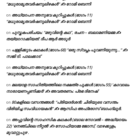
“മധുരാമൃതവർഷനൂലിഴകൾ” ✍ റോമി ബെന്നി
അധ്യാപന അനുഭവ കുറിപ്പുകൾ (ഭാഗം 11)
on
“മധുരാമൃതവർഷനൂലിഴകൾ” ✍ റോമി ബെന്നി
പുസ്തകപരിചയം: “മഴുവിന്റെ കഥ”, രചന – ബലാമണിയമ്മ ✍
on
തയ്യാറാക്കിയത്: ദീപ ആർ അടൂർ
പള്ളിക്കൂടം കഥകൾ (ഭാഗം 68) “ഒരു സ്വപ്നം പൂവണിയുന്നു…” ✍
on
സജി ടി. പാലക്കാട്
അധ്യാപന അനുഭവ കുറിപ്പുകൾ (ഭാഗം 11)
on
“മധുരാമൃതവർഷനൂലിഴകൾ” ✍ റോമി ബെന്നി
മലയാള സാഹിത്യത്തിലെ നക്ഷത്ര പൂക്കൾ (ഭാഗം 55) ‘കാവാലം
on
നാരായണപ്പണിക്കർ’ ✍ അവതരണം: പ്രഭ ദിനേഷ്
80കളിലെ വസന്തങ്ങൾ: “പ്രിയദർശൻ: ചിരിയുടെ വസന്തം
on
വിരിയിച്ച സംവിധായകൻ” ✍ ആസിഫ അഫ്രോസ് ബാംഗ്ലൂർ.
അപ്പുവിന്റെ സാഹസിക കഥകൾ (ബാല നോവൽ – അദ്ധ്യായം
on
22) ‘നെഞ്ചിലെ നീറ്റൽ’ ✍ സോഫിയാമ്മ ജോസ്, വാഴക്കുളം,
മുവാറ്റുപുഴ .