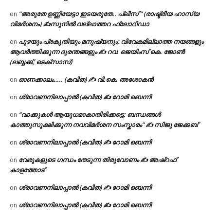
“അരുതേ ഉണ്ണിയേട്ടാ ഇടയരുതേ.. പ്ലീസ് ” (രാഷ്ട്രീയ ഹാസ്യ
on
വിമർശനം) ✍സുനിൽ വല്ലാത്തറ ഫ്ലോറിഡാ
പുഴയും പ്രകൃതിയും മനുഷ്യനും: വിവേകമില്ലാത്ത നയങ്ങളും
on
ആവർത്തിക്കുന്ന ദുരന്തങ്ങളും ✍ റവ. ജെയിംസ് കെ. ജോൺ
(ലബ്ബക്ക്, ടെക്സാസ്)
ഓണക്കാലം….. (കവിത) ✍ വി.കെ. അശോകൻ
on
ശ്രാവണനിലാപ്പാൽ (കവിത) ✍ റോമി ബെന്നി
on
“വാക്കുകൾ ആയുധമാകാതിരിക്കട്ടെ: ബന്ധങ്ങൾ
on
കാത്തുസൂക്ഷിക്കുന്ന നവവിമർശന സംസ്കാരം” ✍️ സിജു ജേക്കബ്
ശ്രാവണനിലാപ്പാൽ (കവിത) ✍ റോമി ബെന്നി
on
വേരുകളുടെ ഗന്ധം തേടുന്ന തിരുവോണം ✍ അഷ്റഫ്
on
കാളത്തോട്
ശ്രാവണനിലാപ്പാൽ (കവിത) ✍ റോമി ബെന്നി
on
ശ്രാവണനിലാപ്പാൽ (കവിത) ✍ റോമി ബെന്നി
on