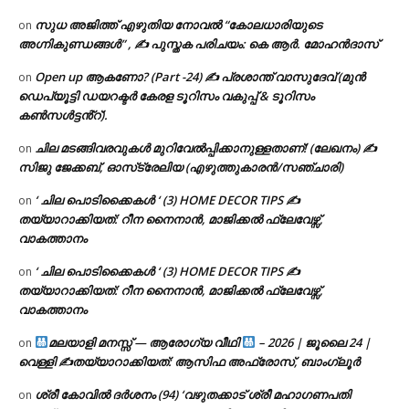
സുധ അജിത്ത് എഴുതിയ നോവൽ “കോലധാരിയുടെ
on
അഗ്നികുണ്ഡങ്ങള്‍” , ✍ പുസ്തക പരിചയം: കെ ആർ. മോഹൻദാസ്
Open up ആകണോ? (Part -24) ✍ പ്രശാന്ത് വാസുദേവ് (മുൻ
on
ഡെപ്യൂട്ടി ഡയറക്ടർ കേരള ടൂറിസം വകുപ്പ് & ടൂറിസം
കൺസൾട്ടൻ്റ്).
ചില മടങ്ങിവരവുകൾ മുറിവേൽപ്പിക്കാനുള്ളതാണ്! (ലേഖനം) ✍️
on
സിജു ജേക്കബ്, ഓസ്‌ട്രേലിയ (എഴുത്തുകാരൻ/സഞ്ചാരി)
‘ ചില പൊടിക്കൈകൾ ‘ (3) HOME DECOR TIPS ✍
on
തയ്യാറാക്കിയത്: റീന നൈനാൻ, മാജിക്കൽ ഫ്ലേവേഴ്സ്,
വാകത്താനം
‘ ചില പൊടിക്കൈകൾ ‘ (3) HOME DECOR TIPS ✍
on
തയ്യാറാക്കിയത്: റീന നൈനാൻ, മാജിക്കൽ ഫ്ലേവേഴ്സ്,
വാകത്താനം
മലയാളി മനസ്സ് — ആരോഗ്യ വീഥി
– 2026 | ജൂലൈ 24 |
on
വെള്ളി ✍
തയ്യാറാക്കിയത്: ആസിഫ അഫ്രോസ്, ബാംഗ്ലൂർ
ശ്രീ കോവിൽ ദർശനം (94) ‘വഴുതക്കാട് ശ്രീ മഹാഗണപതി
on