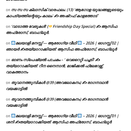
സ സ സ ക്ലാസിക് വാരഫലം: (13) ‘ആഗോള യുദ്ധങ്ങളുടെയും
on
കാപട്യത്തിന്റെയും കാലം’ ✍ അഷ്റഫ് കാളത്തോട്
‘വാടാത്ത വേരുകൾ’ (
Friendship Day Special) ✍ ആസിഫ
on
അഫ്രോസ്, ബാംഗ്ലൂർ.
മലയാളി മനസ്സ് — ആരോഗ്യ വീഥി
– 2026 | ഓഗസ്റ്റ് 02 |
on
ഞായർ ✍
തയ്യാറാക്കിയത്: ആസിഫ അഫ്രോസ്, ബാംഗ്ലൂർ
ഓണം സ്പെഷ്യൽ പാചകം – ‘ വെറൈറ്റി പച്ചടി’ ✍
on
തയ്യാറാക്കിയത്: റീന നൈനാൻ, മാജിക്കൽ ഫ്ലേവേഴ്സ്,
വാകത്താനം
തൂവാനത്തുമ്പികൾ @39 (അവലോകനം) ✍ രാഗനാഥൻ
on
വയക്കാട്ടിൽ
തൂവാനത്തുമ്പികൾ @39 (അവലോകനം) ✍ രാഗനാഥൻ
on
വയക്കാട്ടിൽ
മലയാളി മനസ്സ് — ആരോഗ്യ വീഥി
– 2026 | ഓഗസ്റ്റ് 01 |
on
ശനി ✍
തയ്യാറാക്കിയത്: ആസിഫ അഫ്രോസ്, ബാംഗ്ലൂർ