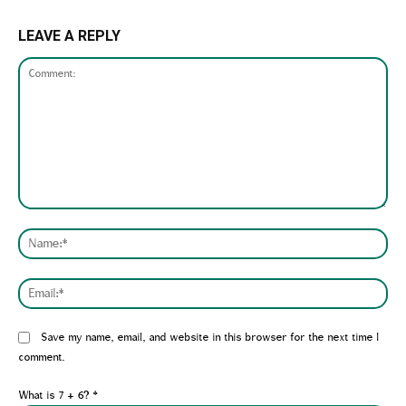
LEAVE A REPLY
Comment:
Nam
Emai
Website:
Save my name, email, and website in this browser for the next time I
comment.
What is 7 + 6?
*