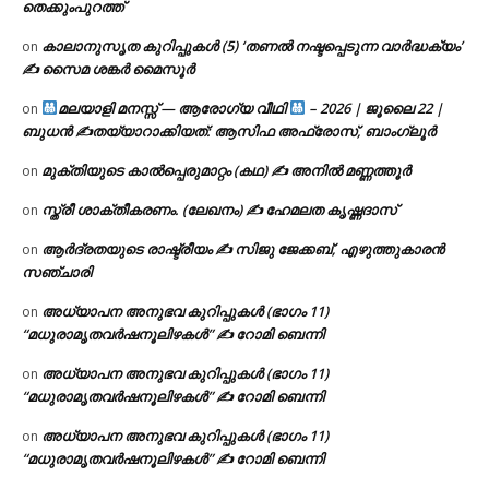
തെക്കുംപുറത്ത്
കാലാനുസൃത കുറിപ്പുകൾ (5) ‘തണൽ നഷ്ടപ്പെടുന്ന വാർദ്ധക്യം’
on
✍ സൈമ ശങ്കർ മൈസൂർ
മലയാളി മനസ്സ് — ആരോഗ്യ വീഥി
– 2026 | ജൂലൈ 22 |
on
ബുധൻ ✍
തയ്യാറാക്കിയത്: ആസിഫ അഫ്രോസ്, ബാംഗ്ലൂർ
മുക്തിയുടെ കാൽപ്പെരുമാറ്റം (കഥ) ✍ അനിൽ മണ്ണത്തൂർ
on
സ്ത്രീ ശാക്തീകരണം. (ലേഖനം) ✍ ഹേമലത കൃഷ്ണദാസ്
on
ആർദ്രതയുടെ രാഷ്ട്രീയം ✍️ സിജു ജേക്കബ്, എഴുത്തുകാരൻ
on
സഞ്ചാരി
അധ്യാപന അനുഭവ കുറിപ്പുകൾ (ഭാഗം 11)
on
“മധുരാമൃതവർഷനൂലിഴകൾ” ✍ റോമി ബെന്നി
അധ്യാപന അനുഭവ കുറിപ്പുകൾ (ഭാഗം 11)
on
“മധുരാമൃതവർഷനൂലിഴകൾ” ✍ റോമി ബെന്നി
അധ്യാപന അനുഭവ കുറിപ്പുകൾ (ഭാഗം 11)
on
“മധുരാമൃതവർഷനൂലിഴകൾ” ✍ റോമി ബെന്നി