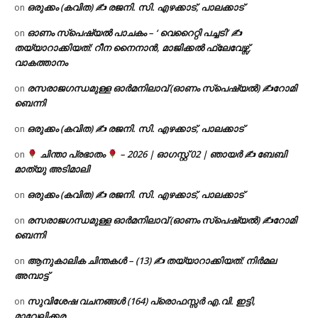
ഒരുക്കം (കവിത) ✍ രജനി. സി. എഴക്കാട്, പാലക്കാട്
on
ഓണം സ്പെഷ്യൽ പാചകം – ‘ വെറൈറ്റി പച്ചടി’ ✍
on
തയ്യാറാക്കിയത്: റീന നൈനാൻ, മാജിക്കൽ ഫ്ലേവേഴ്സ്,
വാകത്താനം
രസരാജഗന്ധമുള്ള ഓർമനിലാവ് (ഓണം സ്‌പെഷ്യൽ) ✍റോമി
on
ബെന്നി
ഒരുക്കം (കവിത) ✍ രജനി. സി. എഴക്കാട്, പാലക്കാട്
on
ചിന്താ പ്രഭാതം
– 2026 | ഓഗസ്റ്റ് 02 | ഞായർ ✍
ബേബി
on
മാത്യു അടിമാലി
ഒരുക്കം (കവിത) ✍ രജനി. സി. എഴക്കാട്, പാലക്കാട്
on
രസരാജഗന്ധമുള്ള ഓർമനിലാവ് (ഓണം സ്‌പെഷ്യൽ) ✍റോമി
on
ബെന്നി
ആനുകാലിക ചിന്തകൾ – (13) ✍ തയ്യാറാക്കിയത്: നിർമല
on
അമ്പാട്ട്
സുവിശേഷ വചനങ്ങൾ (164) പ്രൊഫസ്സർ എ.വി. ഇട്ടി,
on
മാവേലിക്കര