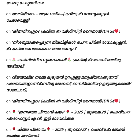
വേണു ചോറ്റാനിക്കര
അതിജീവനം – ആപേക്ഷികം (കവിത) ✍ വേണുക്കുട്ടൻ
on
ചേരാവെള്ളി
‘കിണറിനപ്പുറം’ (കവിത) ✍ വർഗീസ് റ്റി നൈനാൻ (Dil Se
)
on
‘നിശബ്ദമാക്കപ്പെടുന്ന നിലവിളികൾ’ രചന: പ്രീതി രാധാകൃഷ്ണൻ.
on
✍ കവിത അവലോകനം: മായ അനൂപ്
കാർഗിൽദിന സ്മരണഞ്ജലി
(കവിത) ✍ ബേബി മാത്യു
on
അടിമാലി
വിജയമല്ല; നമ്മെ കൂടുതൽ ഉറപ്പുള്ള മനുഷ്യരാക്കുന്നത്
on
പരാജയങ്ങളാണ് ✍️സിജു ജേക്കബ്, ഓസ്‌ട്രേലിയ (എഴുത്തുകാരൻ/
സഞ്ചാരി)
‘കിണറിനപ്പുറം’ (കവിത) ✍ വർഗീസ് റ്റി നൈനാൻ (Dil Se
)
on
“ഇന്നത്തെ ചിന്താവിഷയം”
– 2026 | ജൂലൈ 28 | ചൊവ്വ ✍
on
പ്രൊഫസ്സർ എ.വി. ഇട്ടി മാവേലിക്കര
ചിന്താ പ്രഭാതം
– 2026 | ജൂലൈ 28 | ചൊവ്വ ✍
ബേബി
on
മാത്യു അടിമാലി