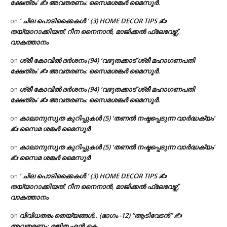
ക്ഷേത്രം’ ✍ അവതരണം: സൈമശങ്കർ മൈസൂർ.
‘ ചില പൊടിക്കൈകൾ ‘ (3) HOME DECOR TIPS ✍
on
തയ്യാറാക്കിയത്: റീന നൈനാൻ, മാജിക്കൽ ഫ്ലേവേഴ്സ്,
വാകത്താനം
ശ്രീ കോവിൽ ദർശനം (94) ‘വഴുതക്കാട് ശ്രീ മഹാഗണപതി
on
ക്ഷേത്രം’ ✍ അവതരണം: സൈമശങ്കർ മൈസൂർ.
ശ്രീ കോവിൽ ദർശനം (94) ‘വഴുതക്കാട് ശ്രീ മഹാഗണപതി
on
ക്ഷേത്രം’ ✍ അവതരണം: സൈമശങ്കർ മൈസൂർ.
കാലാനുസൃത കുറിപ്പുകൾ (5) ‘തണൽ നഷ്ടപ്പെടുന്ന വാർദ്ധക്യം’
on
✍ സൈമ ശങ്കർ മൈസൂർ
കാലാനുസൃത കുറിപ്പുകൾ (5) ‘തണൽ നഷ്ടപ്പെടുന്ന വാർദ്ധക്യം’
on
✍ സൈമ ശങ്കർ മൈസൂർ
‘ ചില പൊടിക്കൈകൾ ‘ (3) HOME DECOR TIPS ✍
on
തയ്യാറാക്കിയത്: റീന നൈനാൻ, മാജിക്കൽ ഫ്ലേവേഴ്സ്,
വാകത്താനം
വിവിധതരം തെയ്യങ്ങൾ.. (ഭാഗം -12) “ആടിവേടൻ” ✍
on
അവതരണം: രജിത എൻ.കെ