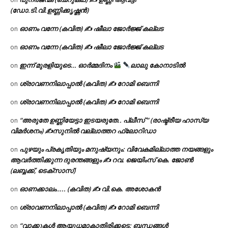
(ഡോ.ടി.വി.ഉണ്ണിക്കൃഷ്ണൻ)
ഓണം വന്നേ (കവിത) ✍ ഷീലാ ജോർജ്ജ് കല്ലട
on
ഓണം വന്നേ (കവിത) ✍ ഷീലാ ജോർജ്ജ് കല്ലട
on
ഇന്ന് മുരളിയുടെ… ഓർമ്മദിനം
ലാലു കോനാടിൽ
on
ശ്രാവണനിലാപ്പാൽ (കവിത) ✍ റോമി ബെന്നി
on
ശ്രാവണനിലാപ്പാൽ (കവിത) ✍ റോമി ബെന്നി
on
“അരുതേ ഉണ്ണിയേട്ടാ ഇടയരുതേ.. പ്ലീസ് ” (രാഷ്ട്രീയ ഹാസ്യ
on
വിമർശനം) ✍സുനിൽ വല്ലാത്തറ ഫ്ലോറിഡാ
പുഴയും പ്രകൃതിയും മനുഷ്യനും: വിവേകമില്ലാത്ത നയങ്ങളും
on
ആവർത്തിക്കുന്ന ദുരന്തങ്ങളും ✍ റവ. ജെയിംസ് കെ. ജോൺ
(ലബ്ബക്ക്, ടെക്സാസ്)
ഓണക്കാലം….. (കവിത) ✍ വി.കെ. അശോകൻ
on
ശ്രാവണനിലാപ്പാൽ (കവിത) ✍ റോമി ബെന്നി
on
“വാക്കുകൾ ആയുധമാകാതിരിക്കട്ടെ: ബന്ധങ്ങൾ
on