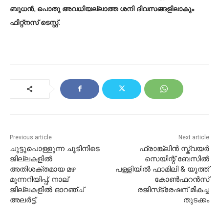
ബുധൻ, പൊതു അവധിയല്ലാത്ത ശനി ദിവസങ്ങളിലാകും
ഫിറ്റ്നസ് ടെസ്റ്റ്.
Previous article
Next article
ചുട്ടുപൊള്ളുന്ന ചൂടിനിടെ
ഫ്രാങ്ക്ലിൻ സ്ക്വയർ
ജില്ലകളിൽ
സെയിന്റ് ബേസിൽ
അതിശക്തമായ മഴ
പള്ളിയിൽ ഫാമിലി & യൂത്ത്
മുന്നറിയിപ്പ്; നാല്
കോൺഫറൻസ്
ജില്ലകളിൽ ഓറഞ്ച്
രജിസ്‌ട്രേഷന് മികച്ച
അലർട്ട്.
തുടക്കം