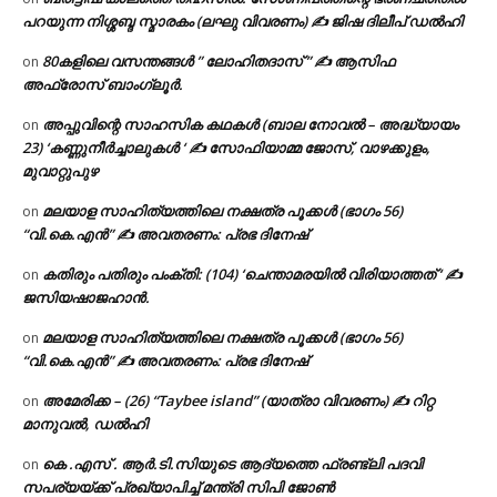
പറയുന്ന നിശ്ശബ്ദ സ്മാരകം (ലഘു വിവരണം) ✍ ജിഷ ദിലീപ് ഡൽഹി
80കളിലെ വസന്തങ്ങൾ ” ലോഹിതദാസ് ” ✍ ആസിഫ
on
അഫ്രോസ് ബാംഗ്ലൂർ.
അപ്പുവിന്റെ സാഹസിക കഥകൾ (ബാല നോവൽ – അദ്ധ്യായം
on
23) ‘കണ്ണുനീർച്ചാലുകൾ ‘ ✍ സോഫിയാമ്മ ജോസ്, വാഴക്കുളം,
മുവാറ്റുപുഴ
മലയാള സാഹിത്യത്തിലെ നക്ഷത്ര പൂക്കൾ (ഭാഗം 56)
on
“വി.കെ.എൻ” ✍ അവതരണം: പ്രഭ ദിനേഷ്
കതിരും പതിരും പംക്തി: (104) ‘ചെന്താമരയിൽ വിരിയാത്തത് ‘ ✍
on
ജസിയഷാജഹാൻ.
മലയാള സാഹിത്യത്തിലെ നക്ഷത്ര പൂക്കൾ (ഭാഗം 56)
on
“വി.കെ.എൻ” ✍ അവതരണം: പ്രഭ ദിനേഷ്
അമേരിക്ക – (26) “Taybee island” (യാത്രാ വിവരണം) ✍ റിറ്റ
on
മാനുവൽ, ഡൽഹി
കെ .എസ് . ആർ.ടി.സിയുടെ ആദ്യത്തെ ഫ്രണ്ട്ലി പദവി
on
സപര്യയ്ക്ക് പ്രഖ്യാപിച്ച് മന്ത്രി സിപി ജോൺ