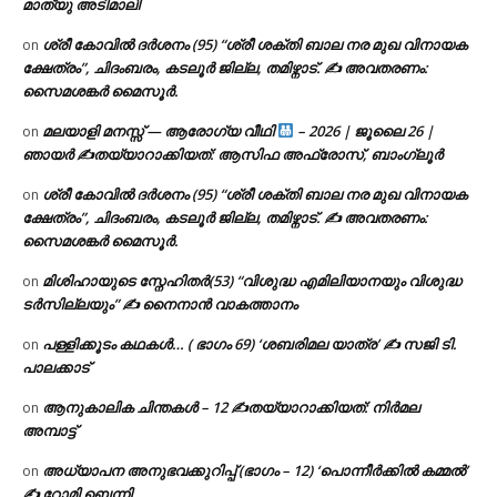
മാത്യു അടിമാലി
ശ്രീ കോവിൽ ദർശനം (95) “ശ്രീ ശക്തി ബാല നര മുഖ വിനായക
on
ക്ഷേത്രം”, ചിദംബരം, കടലൂർ ജില്ല, തമിഴ്നാട്. ✍ അവതരണം:
സൈമശങ്കർ മൈസൂർ.
മലയാളി മനസ്സ് — ആരോഗ്യ വീഥി
– 2026 | ജൂലൈ 26 |
on
ഞായർ ✍
തയ്യാറാക്കിയത്: ആസിഫ അഫ്രോസ്, ബാംഗ്ലൂർ
ശ്രീ കോവിൽ ദർശനം (95) “ശ്രീ ശക്തി ബാല നര മുഖ വിനായക
on
ക്ഷേത്രം”, ചിദംബരം, കടലൂർ ജില്ല, തമിഴ്നാട്. ✍ അവതരണം:
സൈമശങ്കർ മൈസൂർ.
മിശിഹായുടെ സ്നേഹിതർ(53) “വിശുദ്ധ എമിലിയാനയും വിശുദ്ധ
on
ടര്‍സില്ലയും” ✍ നൈനാൻ വാകത്താനം
പള്ളിക്കൂടം കഥകൾ… ( ഭാഗം 69) ‘ശബരിമല യാത്ര’ ✍ സജി ടി.
on
പാലക്കാട്
ആനുകാലിക ചിന്തകൾ – 12 ✍തയ്യാറാക്കിയത്: നിർമല
on
അമ്പാട്ട്
അധ്യാപന അനുഭവക്കുറിപ്പ് (ഭാഗം – 12) ‘പൊന്നീർക്കിൽ കമ്മൽ’
on
✍ റോമി ബെന്നി.