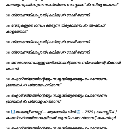
കാത്തുസൂക്ഷിക്കുന്ന നവവിമർശന സംസ്കാരം” ✍️ സിജു ജേക്കബ്
ശ്രാവണനിലാപ്പാൽ (കവിത) ✍ റോമി ബെന്നി
on
വേരുകളുടെ ഗന്ധം തേടുന്ന തിരുവോണം ✍ അഷ്റഫ്
on
കാളത്തോട്
ശ്രാവണനിലാപ്പാൽ (കവിത) ✍ റോമി ബെന്നി
on
ശ്രാവണനിലാപ്പാൽ (കവിത) ✍ റോമി ബെന്നി
on
രസരാജഗന്ധമുള്ള ഓർമനിലാവ് (ഓണം സ്‌പെഷ്യൽ) ✍റോമി
on
ബെന്നി
ഐശ്വര്യത്തിന്റെയും സമൃദ്ധിയുടെയും പൊന്നോണം
on
(ലേഖനം) ✍ ശ്യാമള ഹരിദാസ്
ഐശ്വര്യത്തിന്റെയും സമൃദ്ധിയുടെയും പൊന്നോണം
on
(ലേഖനം) ✍ ശ്യാമള ഹരിദാസ്
മലയാളി മനസ്സ് — ആരോഗ്യ വീഥി
– 2026 | ഓഗസ്റ്റ് 04 |
on
ചൊവ്വ ✍
തയ്യാറാക്കിയത്: ആസിഫ അഫ്രോസ്, ബാംഗ്ലൂർ
ഐശ്വര്യത്തിന്റെയും സമൃദ്ധിയുടെയും പൊന്നോണം
on