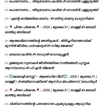
പൊന്നോണം … തിരുവോണം (കവിത) ✍ റോബിൻ പള്ളുരുത്തി
on
പൊന്നോണം … തിരുവോണം (കവിത) ✍ റോബിൻ പള്ളുരുത്തി
on
‘ എന്റെ ഓർമ്മയിലെ ഓണം ‘ ✍ ബിന്ദു വേണു ചോറ്റാനിക്കര
on
ചിന്താ പ്രഭാതം
– 2026 | ജൂലൈ 31 | വെള്ളി ✍
ബേബി
on
മാത്യു അടിമാലി
ആത്മാഭിമാനത്തിന്റെ അതിരുകൾ.. തിരിച്ചറിയാത്തവർക്ക്
on
മുന്നിൽ ജീവിതം പാഴാക്കരുത് ✍️ സിജു ജേക്കബ്
മാലാഖ (കവിത) ✍ രാഹുൽ രാധാകൃഷ്ണൻ
on
ഉമ്മയുടെ നുണകൾ ജീവിതത്തിലെ സത്യങ്ങൾ (പുസ്തക
on
ആസ്വാദനം) ✍ പി എൻ വിജയൻ
മലയാളി മനസ്സ് — ആരോഗ്യ വീഥി
– 2026 | ജൂലൈ 31 |
on
വെള്ളി | ✍
തയ്യാറാക്കിയത്: ആസിഫ അഫ്രോസ്, ബാംഗ്ലൂർ
ചിന്താ പ്രഭാതം
– 2026 | ജൂലൈ 31 | വെള്ളി ✍
ബേബി
on
മാത്യു അടിമാലി
വിശ്വാസത്തിന്റെ പരമ്പരാഗത ചട്ടക്കൂടുകളും ആധുനിക
on