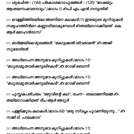
ശുഭചിന്ത – (144) പ്രകാശഗോപുരങ്ങൾ – (120) “ഭാഷയും
on
ആശയസംവേദനവും” (ഭാഗം-1) ✍പി.എം.എൻ.നമ്പൂതിരി
വെള്ളിത്തിരയിലെ അണിയറ കഥകൾ (1) ഇരയുടെ മുറിവുകൾ
on
സമൂഹത്തിന്‍റെ കണ്ണാടിയാകുമ്പോൾ ✍തയ്യാറാക്കിയത്: കെ.
ആര്‍ മോഹന്‍ദാസ്
ഓർമ്മയിലെ മുഖങ്ങൾ: “കോട്ടക്കൽ ശിവരാമൻ” ✍ അജി
on
സുരേന്ദ്രൻ
അധ്യാപന അനുഭവ കുറിപ്പുകൾ (ഭാഗം 11)
on
“മധുരാമൃതവർഷനൂലിഴകൾ” ✍ റോമി ബെന്നി
അധ്യാപന അനുഭവ കുറിപ്പുകൾ (ഭാഗം 11)
on
“മധുരാമൃതവർഷനൂലിഴകൾ” ✍ റോമി ബെന്നി
പുസ്തകപരിചയം: “മഴുവിന്റെ കഥ”, രചന – ബലാമണിയമ്മ ✍
on
തയ്യാറാക്കിയത്: ദീപ ആർ അടൂർ
പള്ളിക്കൂടം കഥകൾ (ഭാഗം 68) “ഒരു സ്വപ്നം പൂവണിയുന്നു…” ✍
on
സജി ടി. പാലക്കാട്
അധ്യാപന അനുഭവ കുറിപ്പുകൾ (ഭാഗം 11)
on