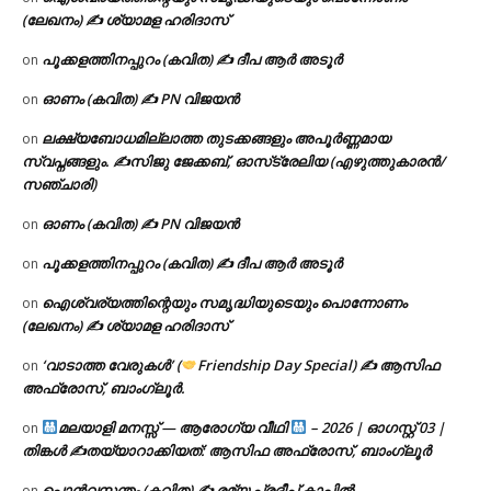
(ലേഖനം) ✍ ശ്യാമള ഹരിദാസ്
പൂക്കളത്തിനപ്പുറം (കവിത) ✍ ദീപ ആർ അടൂർ
on
ഓണം (കവിത) ✍ PN വിജയൻ
on
ലക്ഷ്യബോധമില്ലാത്ത തുടക്കങ്ങളും അപൂർണ്ണമായ
on
സ്വപ്നങ്ങളും. ✍️സിജു ജേക്കബ്, ഓസ്‌ട്രേലിയ (എഴുത്തുകാരൻ/
സഞ്ചാരി)
ഓണം (കവിത) ✍ PN വിജയൻ
on
പൂക്കളത്തിനപ്പുറം (കവിത) ✍ ദീപ ആർ അടൂർ
on
ഐശ്വര്യത്തിന്റെയും സമൃദ്ധിയുടെയും പൊന്നോണം
on
(ലേഖനം) ✍ ശ്യാമള ഹരിദാസ്
‘വാടാത്ത വേരുകൾ’ (
Friendship Day Special) ✍ ആസിഫ
on
അഫ്രോസ്, ബാംഗ്ലൂർ.
മലയാളി മനസ്സ് — ആരോഗ്യ വീഥി
– 2026 | ഓഗസ്റ്റ് 03 |
on
തിങ്കൾ ✍
തയ്യാറാക്കിയത്: ആസിഫ അഫ്രോസ്, ബാംഗ്ലൂർ
പൊൻവസന്തം (കവിത) ✍ രമ്യ പ്രദീപ് കാപ്പിൽ
on