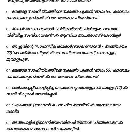
“മധുരാമൃതവർഷനൂലിഴകൾ” ✍ റോമി ബെന്നി
മലയാള സാഹിത്യത്തിലെ നക്ഷത്ര പൂക്കൾ (ഭാഗം 55) ‘കാവാലം
on
നാരായണപ്പണിക്കർ’ ✍ അവതരണം: പ്രഭ ദിനേഷ്
80കളിലെ വസന്തങ്ങൾ: “പ്രിയദർശൻ: ചിരിയുടെ വസന്തം
on
വിരിയിച്ച സംവിധായകൻ” ✍ ആസിഫ അഫ്രോസ് ബാംഗ്ലൂർ.
അപ്പുവിന്റെ സാഹസിക കഥകൾ (ബാല നോവൽ – അദ്ധ്യായം
on
22) ‘നെഞ്ചിലെ നീറ്റൽ’ ✍ സോഫിയാമ്മ ജോസ്, വാഴക്കുളം,
മുവാറ്റുപുഴ .
മലയാള സാഹിത്യത്തിലെ നക്ഷത്ര പൂക്കൾ (ഭാഗം 55) ‘കാവാലം
on
നാരായണപ്പണിക്കർ’ ✍ അവതരണം: പ്രഭ ദിനേഷ്
ഓർമ്മച്ചെപ്പിലൊളിപ്പിച്ച ഗതകാല സ്മരണകളും ചിന്തകളും (12) ✍
on
സതീഷ് കുമാർ താണിശ്ശേരി
“ഏകതാര” (നോവൽ) രചന: ഗീത നെന്മിനി ✍ ആസ്വാദനം:
on
ലാലിമ
അഭ്രപാളികളിലെ നിത്യഹരിത ചിത്രങ്ങൾ “ചിത്രശലഭം” ✍
on
അവലോകനം: രാഗനാഥൻ വയക്കാട്ടിൽ