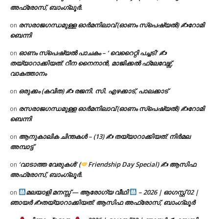
അഫ്രോസ്, ബാംഗ്ലൂർ.
രസരാജഗന്ധമുള്ള ഓർമനിലാവ് (ഓണം സ്‌പെഷ്യൽ) ✍റോമി
on
ബെന്നി
ഓണം സ്പെഷ്യൽ പാചകം – ‘ വെറൈറ്റി പച്ചടി’ ✍
on
തയ്യാറാക്കിയത്: റീന നൈനാൻ, മാജിക്കൽ ഫ്ലേവേഴ്സ്,
വാകത്താനം
ഒരുക്കം (കവിത) ✍ രജനി. സി. എഴക്കാട്, പാലക്കാട്
on
രസരാജഗന്ധമുള്ള ഓർമനിലാവ് (ഓണം സ്‌പെഷ്യൽ) ✍റോമി
on
ബെന്നി
ആനുകാലിക ചിന്തകൾ – (13) ✍ തയ്യാറാക്കിയത്: നിർമല
on
അമ്പാട്ട്
‘വാടാത്ത വേരുകൾ’ (
Friendship Day Special) ✍ ആസിഫ
on
അഫ്രോസ്, ബാംഗ്ലൂർ.
മലയാളി മനസ്സ് — ആരോഗ്യ വീഥി
– 2026 | ഓഗസ്റ്റ് 02 |
on
ഞായർ ✍
തയ്യാറാക്കിയത്: ആസിഫ അഫ്രോസ്, ബാംഗ്ലൂർ