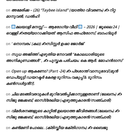
അമേരിക്ക – (26) “Taybee island” (യാത്രാ വിവരണം) ✍ റിറ്റ
on
മാനുവൽ, ഡൽഹി
മലയാളി മനസ്സ് — ആരോഗ്യ വീഥി
– 2026 | ജൂലൈ 24 |
on
വെള്ളി ✍
തയ്യാറാക്കിയത്: ആസിഫ അഫ്രോസ്, ബാംഗ്ലൂർ
‘ നൊമ്പരം’ (കഥ) ✍സിസ്റ്റർ ഉഷാ ജോർജ്
on
സുധ അജിത്ത് എഴുതിയ നോവൽ “കോലധാരിയുടെ
on
അഗ്നികുണ്ഡങ്ങള്‍” , ✍ പുസ്തക പരിചയം: കെ ആർ. മോഹൻദാസ്
Open up ആകണോ? (Part -24) ✍ പ്രശാന്ത് വാസുദേവ് (മുൻ
on
ഡെപ്യൂട്ടി ഡയറക്ടർ കേരള ടൂറിസം വകുപ്പ് & ടൂറിസം
കൺസൾട്ടൻ്റ്).
ചില മടങ്ങിവരവുകൾ മുറിവേൽപ്പിക്കാനുള്ളതാണ്! (ലേഖനം) ✍️
on
സിജു ജേക്കബ്, ഓസ്‌ട്രേലിയ (എഴുത്തുകാരൻ/സഞ്ചാരി)
വിമർശനങ്ങളുടെ കാറ്റിൽ ഉലയാത്ത ജീവിതങ്ങൾ (ലേഖനം) ✍️
on
സിജു ജേക്കബ്, ഓസ്‌ട്രേലിയ (എഴുത്തുകാരൻ/സഞ്ചാരി)
കൺമണി പോലെ.. (ക്രിസ്തീയ ഭക്തിഗാനം) ✍ ബൈജു
on