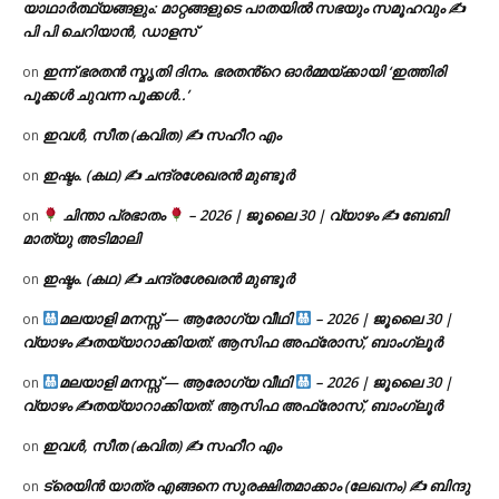
യാഥാർത്ഥ്യങ്ങളും: മാറ്റങ്ങളുടെ പാതയിൽ സഭയും സമൂഹവും ✍
പി പി ചെറിയാൻ, ഡാളസ്
ഇന്ന് ഭരതൻ സ്മൃതി ദിനം. ഭരതൻ്റെ ഓർമ്മയ്ക്കായി ‘ഇത്തിരി
on
പൂക്കൾ ചുവന്ന പൂക്കൾ..’
ഇവൾ, സീത (കവിത) ✍ സഹീറ എം
on
ഇഷ്ടം. (കഥ) ✍ ചന്ദ്രശേഖരൻ മുണ്ടൂർ
on
ചിന്താ പ്രഭാതം
– 2026 | ജൂലൈ 30 | വ്യാഴം ✍
ബേബി
on
മാത്യു അടിമാലി
ഇഷ്ടം. (കഥ) ✍ ചന്ദ്രശേഖരൻ മുണ്ടൂർ
on
മലയാളി മനസ്സ് — ആരോഗ്യ വീഥി
– 2026 | ജൂലൈ 30 |
on
വ്യാഴം ✍
തയ്യാറാക്കിയത്: ആസിഫ അഫ്രോസ്, ബാംഗ്ലൂർ
മലയാളി മനസ്സ് — ആരോഗ്യ വീഥി
– 2026 | ജൂലൈ 30 |
on
വ്യാഴം ✍
തയ്യാറാക്കിയത്: ആസിഫ അഫ്രോസ്, ബാംഗ്ലൂർ
ഇവൾ, സീത (കവിത) ✍ സഹീറ എം
on
ട്രെയിൻ യാത്ര എങ്ങനെ സുരക്ഷിതമാക്കാം (ലേഖനം) ✍ ബിന്ദു
on