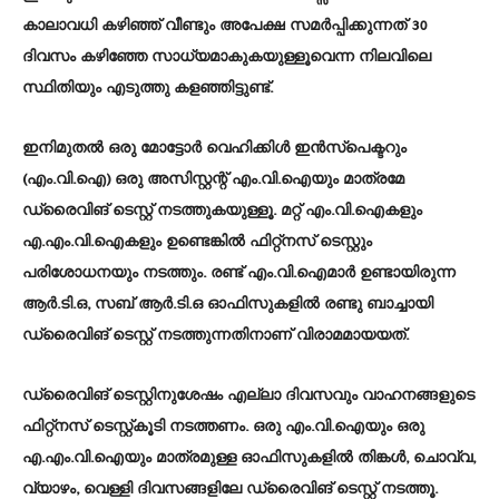
കാലാവധി കഴിഞ്ഞ് വീണ്ടും അപേക്ഷ സമർപ്പിക്കുന്നത് 30
ദിവസം കഴിഞ്ഞേ സാധ്യമാകുകയുള്ളൂവെന്ന നിലവിലെ
സ്ഥിതിയും എടുത്തു കളഞ്ഞിട്ടുണ്ട്.
ഇനിമുതല്‍ ഒരു മോട്ടോർ വെഹിക്കിള്‍ ഇൻസ്പെക്ടറും
(എം.വി.ഐ) ഒരു അസിസ്റ്റന്റ് എം.വി.ഐയും മാത്രമേ
ഡ്രൈവിങ് ടെസ്റ്റ് നടത്തുകയുള്ളൂ. മറ്റ് എം.വി.ഐകളും
എ.എം.വി.ഐകളും ഉണ്ടെങ്കില്‍ ഫിറ്റ്നസ് ടെസ്റ്റും
പരിശോധനയും നടത്തും. രണ്ട് എം.വി.ഐമാർ ഉണ്ടായിരുന്ന
ആർ.ടി.ഒ, സബ് ആർ.ടി.ഒ ഓഫിസുകളില്‍ രണ്ടു ബാച്ചായി
ഡ്രൈവിങ് ടെസ്റ്റ് നടത്തുന്നതിനാണ് വിരാമമായയത്.
ഡ്രൈവിങ് ടെസ്റ്റിനുശേഷം എല്ലാ ദിവസവും വാഹനങ്ങളുടെ
ഫിറ്റ്‌നസ് ടെസ്റ്റ്കൂടി നടത്തണം. ഒരു എം.വി.ഐയും ഒരു
എ.എം.വി.ഐയും മാത്രമുള്ള ഓഫിസുകളില്‍ തിങ്കള്‍, ചൊവ്വ,
വ്യാഴം, വെള്ളി ദിവസങ്ങളിലേ ഡ്രൈവിങ് ടെസ്റ്റ് നടത്തൂ.