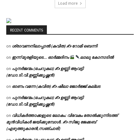
Load more
RECENT COMMENTS
ശ്രാവണനിലാപ്പാൽ (കവിത) ✍ റോമി ബെന്നി
on
ഇന്ന് മുരളിയുടെ… ഓർമ്മദിനം
ലാലു കോനാടിൽ
on
പുനർജന്മം (ചെറുകഥ) ✍ ഉണ്ണി ആവട്ടി
on
(ഡോ.ടി.വി.ഉണ്ണിക്കൃഷ്ണൻ)
ഓണം വന്നേ (കവിത) ✍ ഷീലാ ജോർജ്ജ് കല്ലട
on
പുനർജന്മം (ചെറുകഥ) ✍ ഉണ്ണി ആവട്ടി
on
(ഡോ.ടി.വി.ഉണ്ണിക്കൃഷ്ണൻ)
വിധികർത്താക്കളുടെ ലോകം: വിവേകം തോൽക്കുന്നിടത്ത്
on
മുൻവിധികൾ ജയിക്കുമ്പോൾ. ✍️ സിജു ജേക്കബ്
(എഴുത്തുകാരൻ,സഞ്ചാരി)
പുനർജന്മം (ചെറുകഥ) ✍ ഉണ്ണി ആവട്ടി
on