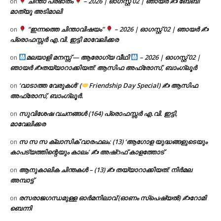
ചിന്താ പ്രഭാതം
– 2026 | ഓഗസ്റ്റ് 02 | ഞായർ ✍
ബേബി
on
മാത്യു അടിമാലി
“ഇന്നത്തെ ചിന്താവിഷയം”
– 2026 | ഓഗസ്റ്റ് 02 | ഞായർ ✍
on
പ്രൊഫസ്സർ എ.വി. ഇട്ടി മാവേലിക്കര
മലയാളി മനസ്സ് — ആരോഗ്യ വീഥി
– 2026 | ഓഗസ്റ്റ് 02 |
on
ഞായർ ✍
തയ്യാറാക്കിയത്: ആസിഫ അഫ്രോസ്, ബാംഗ്ലൂർ
‘വാടാത്ത വേരുകൾ’ (
Friendship Day Special) ✍ ആസിഫ
on
അഫ്രോസ്, ബാംഗ്ലൂർ.
സുവിശേഷ വചനങ്ങൾ (164) പ്രൊഫസ്സർ എ.വി. ഇട്ടി,
on
മാവേലിക്കര
സ സ സ ക്ലാസിക് വാരഫലം: (13) ‘ആഗോള യുദ്ധങ്ങളുടെയും
on
കാപട്യത്തിന്റെയും കാലം’ ✍ അഷ്റഫ് കാളത്തോട്
ആനുകാലിക ചിന്തകൾ – (13) ✍ തയ്യാറാക്കിയത്: നിർമല
on
അമ്പാട്ട്
രസരാജഗന്ധമുള്ള ഓർമനിലാവ് (ഓണം സ്‌പെഷ്യൽ) ✍റോമി
on
ബെന്നി