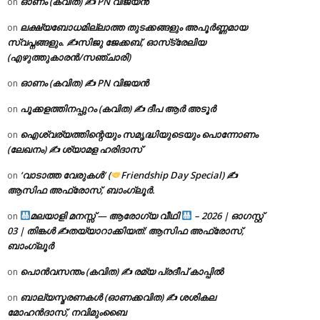
ഓണം (കവിത) ✍ PN വിജയൻ
on
ലക്ഷ്യബോധമില്ലാത്ത തുടക്കങ്ങളും അപൂർണ്ണമായ
on
സ്വപ്നങ്ങളും. ✍️സിജു ജേക്കബ്, ഓസ്‌ട്രേലിയ
(എഴുത്തുകാരൻ/സഞ്ചാരി)
ഓണം (കവിത) ✍ PN വിജയൻ
on
പൂക്കളത്തിനപ്പുറം (കവിത) ✍ ദീപ ആർ അടൂർ
on
ഐശ്വര്യത്തിന്റെയും സമൃദ്ധിയുടെയും പൊന്നോണം
on
(ലേഖനം) ✍ ശ്യാമള ഹരിദാസ്
‘വാടാത്ത വേരുകൾ’ (
Friendship Day Special) ✍
on
ആസിഫ അഫ്രോസ്, ബാംഗ്ലൂർ.
മലയാളി മനസ്സ് — ആരോഗ്യ വീഥി
– 2026 | ഓഗസ്റ്റ്
on
03 | തിങ്കൾ ✍
തയ്യാറാക്കിയത്: ആസിഫ അഫ്രോസ്,
ബാംഗ്ലൂർ
പൊൻവസന്തം (കവിത) ✍ രമ്യ പ്രദീപ് കാപ്പിൽ
on
ബാല്യസ്മരണകൾ (ഓണക്കവിത) ✍ ശശികല
on
മോഹൻദാസ്, നവിമുംബൈ