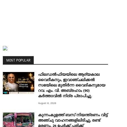
MOST POPULAR
ഫിലഡൽഫിയയിലെ ആദ്യകാല
വൈദീകനും, ഇവാഞ്ചലിക്കൽ
സഭയിലെ മുതിർന്ന വൈദികനുമായ
റവ. എം. വി. അബ്രഹാം (90)
കർത്താവിൽ നിദ്ര പ്രാപിച്ചു.
August 6, 2026
കുന്നംകുളത്ത് ബസ് നിയന്ത്രണം വിട്ട്
അഞ്ചു വാഹനങ്ങളിലിടിച്ചു; രണ്ട്
മരണം, 25 പേർക്ക് പരിക്ക്