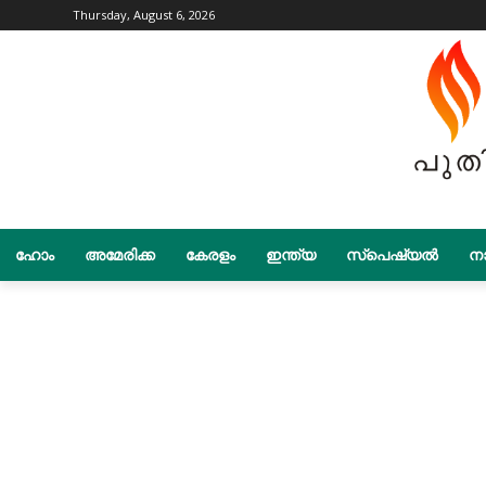
Thursday, August 6, 2026
ഹോം
അമേരിക്ക
കേരളം
ഇന്ത്യ
സ്പെഷ്യൽ
നാ