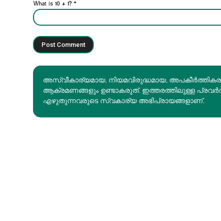
What is 10 + 1?
*
അസ്വീകാര്യമായ, നിയമവിരുദ്ധമായ, അപകീര്‍ത്തിക
ആക്രമണങ്ങളും ഉണ്ടാകരുത്. ഇത്തരത്തിലുള്ള പ്രവർ
എഴുതുന്നവരുടെ സ്വകാര്യ അഭിപ്രായങ്ങളാണ്.