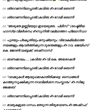
ശ്രാവണനിലാപ്പാൽ (കവിത) ✍ റോമി ബെന്നി
on
ശ്രാവണനിലാപ്പാൽ (കവിത) ✍ റോമി ബെന്നി
on
“അരുതേ ഉണ്ണിയേട്ടാ ഇടയരുതേ.. പ്ലീസ് ” (രാഷ്ട്രീയ
on
ഹാസ്യ വിമർശനം) ✍സുനിൽ വല്ലാത്തറ ഫ്ലോറിഡാ
പുഴയും പ്രകൃതിയും മനുഷ്യനും: വിവേകമില്ലാത്ത
on
നയങ്ങളും ആവർത്തിക്കുന്ന ദുരന്തങ്ങളും ✍ റവ. ജെയിംസ്
കെ. ജോൺ (ലബ്ബക്ക്, ടെക്സാസ്)
ഓണക്കാലം….. (കവിത) ✍ വി.കെ. അശോകൻ
on
ശ്രാവണനിലാപ്പാൽ (കവിത) ✍ റോമി ബെന്നി
on
“വാക്കുകൾ ആയുധമാകാതിരിക്കട്ടെ: ബന്ധങ്ങൾ
on
കാത്തുസൂക്ഷിക്കുന്ന നവവിമർശന സംസ്കാരം” ✍️ സിജു
ജേക്കബ്
ശ്രാവണനിലാപ്പാൽ (കവിത) ✍ റോമി ബെന്നി
on
വേരുകളുടെ ഗന്ധം തേടുന്ന തിരുവോണം ✍ അഷ്റഫ്
on
കാളത്തോട്