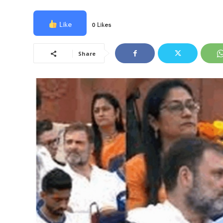
Like
0 Likes
Share