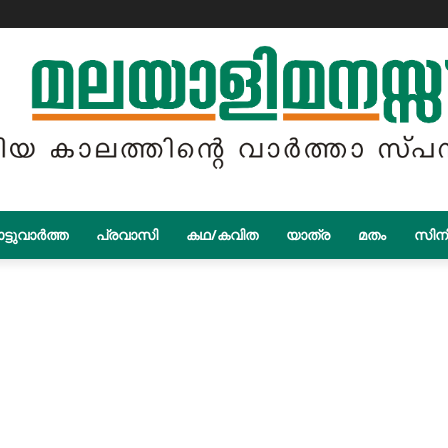
ട്ടുവാർത്ത
പ്രവാസി
കഥ/കവിത
യാത്ര
മതം
സിന