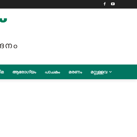
ിമ
ആരോഗ്യം
പാചകം
മരണം
മറ്റുള്ളവ