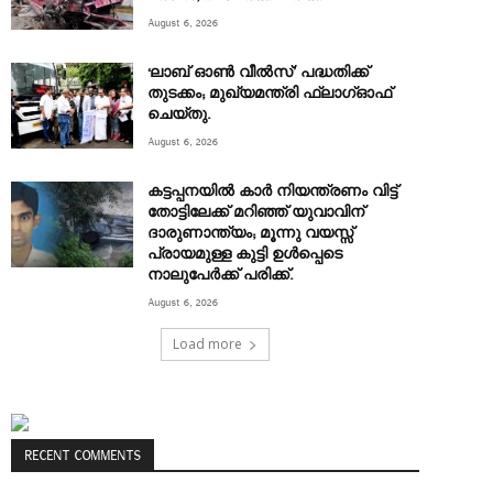
August 6, 2026
‘ലാബ് ഓൺ വീൽസ്’ പദ്ധതിക്ക്
തുടക്കം; മുഖ്യമന്ത്രി ഫ്ലാഗ്ഓഫ്
ചെയ്തു.
August 6, 2026
കട്ടപ്പനയിൽ കാർ നിയന്ത്രണം വിട്ട്
തോട്ടിലേക്ക് മറിഞ്ഞ് യുവാവിന്
ദാരുണാന്ത്യം; മൂന്നു വയസ്സ്
പ്രായമുള്ള കുട്ടി ഉൾപ്പെടെ
നാലുപേർക്ക് പരിക്ക്.
August 6, 2026
Load more
RECENT COMMENTS