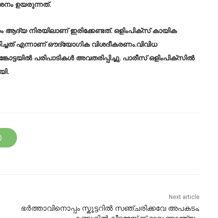
ർശനം ഉയരുന്നത്.
ആദ്യ നിരയിലാണ് ഇരിക്കേണ്ടത്. ഒളിംപിക്സ് കായിക
കരിച്ചത് എന്നാണ് ഔദ്യോഗിക വിശദീകരണം.വിവിധ
കോട്ടയിൽ പരിപാടികൾ അവതരിപ്പിച്ചു. പാരീസ് ഒളിംപിക്സിൽ
യി.
Next article
ഭർത്താവിനൊപ്പം സ്കൂട്ടറിൽ സഞ്ചരിക്കവേ അപകടം;