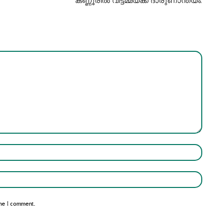
കണ്ണൂരിൽ വീട്ടമ്മയ്ക്ക് ദാരുണാന്ത്യം.
Name:*
Email:*
me I comment.