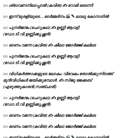
ശ്രാവണനിലാപ്പാൽ (കവിത) ✍ റോമി ബെന്നി
on
ഇന്ന് മുരളിയുടെ… ഓർമ്മദിനം
ലാലു കോനാടിൽ
on
പുനർജന്മം (ചെറുകഥ) ✍ ഉണ്ണി ആവട്ടി
on
(ഡോ.ടി.വി.ഉണ്ണിക്കൃഷ്ണൻ)
ഓണം വന്നേ (കവിത) ✍ ഷീലാ ജോർജ്ജ് കല്ലട
on
പുനർജന്മം (ചെറുകഥ) ✍ ഉണ്ണി ആവട്ടി
on
(ഡോ.ടി.വി.ഉണ്ണിക്കൃഷ്ണൻ)
വിധികർത്താക്കളുടെ ലോകം: വിവേകം തോൽക്കുന്നിടത്ത്
on
മുൻവിധികൾ ജയിക്കുമ്പോൾ. ✍️ സിജു ജേക്കബ്
(എഴുത്തുകാരൻ,സഞ്ചാരി)
പുനർജന്മം (ചെറുകഥ) ✍ ഉണ്ണി ആവട്ടി
on
(ഡോ.ടി.വി.ഉണ്ണിക്കൃഷ്ണൻ)
ഓണം വന്നേ (കവിത) ✍ ഷീലാ ജോർജ്ജ് കല്ലട
on
ഓണം വന്നേ (കവിത) ✍ ഷീലാ ജോർജ്ജ് കല്ലട
on
ഇന്ന് മുരളിയുടെ… ഓർമ്മദിനം
ലാലു കോനാടിൽ
on