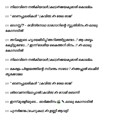
നിലാവിനെ നൽകിയവൾ (കഥ)✍ജയകുമാരി കൊല്ലം
on
” ഓണപ്പുലരികൾ ” (കവിത) ✍ രേഖ രാജ്
on
ഓഗസ്റ്റ് 𝟕 – രവീന്ദ്രനാഥ ടാഗോറിന്റെ സ്മൃതിദിനം ✍ ലാലു
on
കോനാടിൽ
തറികളുടെ ഹൃദയമിടിപ്പ് അറിഞ്ഞിട്ടുണ്ടോ..? ആ ശബ്ദം
on
കേട്ടിട്ടുണ്ടോ…? ഇന്ന് ദേശീയ കൈത്തറി ദിനം..!! ✍ ലാലു
കോനാടിൽ
നിലാവിനെ നൽകിയവൾ (കഥ)✍ജയകുമാരി കൊല്ലം
on
കേരളം പ്രളയത്തിന്റെ സ്വന്തം നാടോ ? ✍️അഫ്സൽ ബഷീർ
on
തൃക്കോമല
” ഓണപ്പുലരികൾ ” (കവിത) ✍ രേഖ രാജ്
on
ശ്രാവണനിലാപ്പാൽ (കവിത) ✍ റോമി ബെന്നി
on
ഇന്ന് മുരളിയുടെ… ഓർമ്മദിനം
ലാലു കോനാടിൽ
on
പുനർജന്മം (ചെറുകഥ) ✍ ഉണ്ണി ആവട്ടി
on