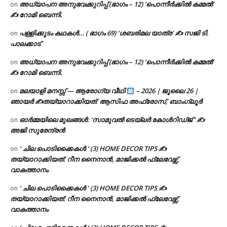
അധ്യാപന അനുഭവക്കുറിപ്പ് (ഭാഗം – 12) ‘പൊന്നീർക്കിൽ കമ്മൽ’
on
✍ റോമി ബെന്നി.
പള്ളിക്കൂടം കഥകൾ… ( ഭാഗം 69) ‘ശബരിമല യാത്ര’ ✍ സജി ടി.
on
പാലക്കാട്
അധ്യാപന അനുഭവക്കുറിപ്പ് (ഭാഗം – 12) ‘പൊന്നീർക്കിൽ കമ്മൽ’
on
✍ റോമി ബെന്നി.
മലയാളി മനസ്സ് — ആരോഗ്യ വീഥി
– 2026 | ജൂലൈ 26 |
on
ഞായർ ✍
തയ്യാറാക്കിയത്: ആസിഫ അഫ്രോസ്, ബാംഗ്ലൂർ
ഓർമ്മയിലെ മുഖങ്ങൾ: ‘സാമുവൽ ടെയ്ലർ കോൾറിഡ്ജ് ‘ ✍
on
അജി സുരേന്ദ്രൻ
‘ ചില പൊടിക്കൈകൾ ‘ (3) HOME DECOR TIPS ✍
on
തയ്യാറാക്കിയത്: റീന നൈനാൻ, മാജിക്കൽ ഫ്ലേവേഴ്സ്,
വാകത്താനം
‘ ചില പൊടിക്കൈകൾ ‘ (3) HOME DECOR TIPS ✍
on
തയ്യാറാക്കിയത്: റീന നൈനാൻ, മാജിക്കൽ ഫ്ലേവേഴ്സ്,
വാകത്താനം