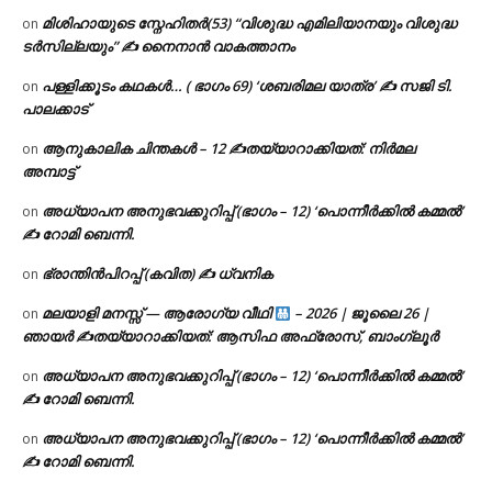
മിശിഹായുടെ സ്നേഹിതർ(53) “വിശുദ്ധ എമിലിയാനയും വിശുദ്ധ
on
ടര്‍സില്ലയും” ✍ നൈനാൻ വാകത്താനം
പള്ളിക്കൂടം കഥകൾ… ( ഭാഗം 69) ‘ശബരിമല യാത്ര’ ✍ സജി ടി.
on
പാലക്കാട്
ആനുകാലിക ചിന്തകൾ – 12 ✍തയ്യാറാക്കിയത്: നിർമല
on
അമ്പാട്ട്
അധ്യാപന അനുഭവക്കുറിപ്പ് (ഭാഗം – 12) ‘പൊന്നീർക്കിൽ കമ്മൽ’
on
✍ റോമി ബെന്നി.
ഭ്രാന്തിൻപിറപ്പ് (കവിത) ✍ ധ്വനിക
on
മലയാളി മനസ്സ് — ആരോഗ്യ വീഥി
– 2026 | ജൂലൈ 26 |
on
ഞായർ ✍
തയ്യാറാക്കിയത്: ആസിഫ അഫ്രോസ്, ബാംഗ്ലൂർ
അധ്യാപന അനുഭവക്കുറിപ്പ് (ഭാഗം – 12) ‘പൊന്നീർക്കിൽ കമ്മൽ’
on
✍ റോമി ബെന്നി.
അധ്യാപന അനുഭവക്കുറിപ്പ് (ഭാഗം – 12) ‘പൊന്നീർക്കിൽ കമ്മൽ’
on
✍ റോമി ബെന്നി.