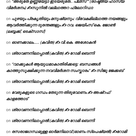
“അരുതേ ഉണ്ണിയേട്ടാ ഇടയരുതേ.. പ്ലീസ് ” (രാഷ്ട്രീയ ഹാസ്യ
on
വിമർശനം) ✍സുനിൽ വല്ലാത്തറ ഫ്ലോറിഡാ
പുഴയും പ്രകൃതിയും മനുഷ്യനും: വിവേകമില്ലാത്ത നയങ്ങളും
on
ആവർത്തിക്കുന്ന ദുരന്തങ്ങളും ✍ റവ. ജെയിംസ് കെ. ജോൺ
(ലബ്ബക്ക്, ടെക്സാസ്)
ഓണക്കാലം….. (കവിത) ✍ വി.കെ. അശോകൻ
on
ശ്രാവണനിലാപ്പാൽ (കവിത) ✍ റോമി ബെന്നി
on
“വാക്കുകൾ ആയുധമാകാതിരിക്കട്ടെ: ബന്ധങ്ങൾ
on
കാത്തുസൂക്ഷിക്കുന്ന നവവിമർശന സംസ്കാരം” ✍️ സിജു ജേക്കബ്
ശ്രാവണനിലാപ്പാൽ (കവിത) ✍ റോമി ബെന്നി
on
വേരുകളുടെ ഗന്ധം തേടുന്ന തിരുവോണം ✍ അഷ്റഫ്
on
കാളത്തോട്
ശ്രാവണനിലാപ്പാൽ (കവിത) ✍ റോമി ബെന്നി
on
ശ്രാവണനിലാപ്പാൽ (കവിത) ✍ റോമി ബെന്നി
on
രസരാജഗന്ധമുള്ള ഓർമനിലാവ് (ഓണം സ്‌പെഷ്യൽ) ✍റോമി
on