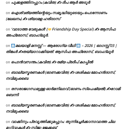
പൂക്കളത്തിനപ്പുറം (കവിത) ✍ ദീപ ആർ അടൂർ
on
ഐശ്വര്യത്തിന്റെയും സമൃദ്ധിയുടെയും പൊന്നോണം
on
(ലേഖനം) ✍ ശ്യാമള ഹരിദാസ്
‘വാടാത്ത വേരുകൾ’ (
Friendship Day Special) ✍ ആസിഫ
on
അഫ്രോസ്, ബാംഗ്ലൂർ.
മലയാളി മനസ്സ് — ആരോഗ്യ വീഥി
– 2026 | ഓഗസ്റ്റ് 03 |
on
തിങ്കൾ ✍
തയ്യാറാക്കിയത്: ആസിഫ അഫ്രോസ്, ബാംഗ്ലൂർ
പൊൻവസന്തം (കവിത) ✍ രമ്യ പ്രദീപ് കാപ്പിൽ
on
ബാല്യസ്മരണകൾ (ഓണക്കവിത) ✍ ശശികല മോഹൻദാസ്,
on
നവിമുംബൈ
രസരാജഗന്ധമുള്ള ഓർമനിലാവ് (ഓണം സ്‌പെഷ്യൽ) ✍റോമി
on
ബെന്നി
ബാല്യസ്മരണകൾ (ഓണക്കവിത) ✍ ശശികല മോഹൻദാസ്,
on
നവിമുംബൈ
വാക്കിനും പ്രവൃത്തിക്കുമപ്പുറം: തുന്നിച്ചേർക്കാനാവാത്ത ചില
on
മുറിവുകൾ ✍️ സിജു ജേക്കബ്