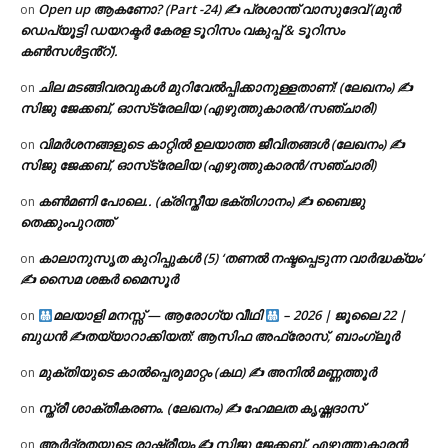
Open up ആകണോ? (Part -24) ✍ പ്രശാന്ത് വാസുദേവ് (മുൻ
on
ഡെപ്യൂട്ടി ഡയറക്ടർ കേരള ടൂറിസം വകുപ്പ് & ടൂറിസം
കൺസൾട്ടൻ്റ്).
ചില മടങ്ങിവരവുകൾ മുറിവേൽപ്പിക്കാനുള്ളതാണ്! (ലേഖനം) ✍️
on
സിജു ജേക്കബ്, ഓസ്‌ട്രേലിയ (എഴുത്തുകാരൻ/സഞ്ചാരി)
വിമർശനങ്ങളുടെ കാറ്റിൽ ഉലയാത്ത ജീവിതങ്ങൾ (ലേഖനം) ✍️
on
സിജു ജേക്കബ്, ഓസ്‌ട്രേലിയ (എഴുത്തുകാരൻ/സഞ്ചാരി)
കൺമണി പോലെ.. (ക്രിസ്തീയ ഭക്തിഗാനം) ✍ ബൈജു
on
തെക്കുംപുറത്ത്
കാലാനുസൃത കുറിപ്പുകൾ (5) ‘തണൽ നഷ്ടപ്പെടുന്ന വാർദ്ധക്യം’
on
✍ സൈമ ശങ്കർ മൈസൂർ
മലയാളി മനസ്സ് — ആരോഗ്യ വീഥി
– 2026 | ജൂലൈ 22 |
on
ബുധൻ ✍
തയ്യാറാക്കിയത്: ആസിഫ അഫ്രോസ്, ബാംഗ്ലൂർ
മുക്തിയുടെ കാൽപ്പെരുമാറ്റം (കഥ) ✍ അനിൽ മണ്ണത്തൂർ
on
സ്ത്രീ ശാക്തീകരണം. (ലേഖനം) ✍ ഹേമലത കൃഷ്ണദാസ്
on
ആർദ്രതയുടെ രാഷ്ട്രീയം ✍️ സിജു ജേക്കബ്, എഴുത്തുകാരൻ
on