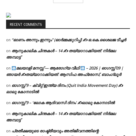
RECENT COMMENTS
“ഓണം അന്നും ഇന്നും” (ഓർമ്മക്കുറിപ്പ്) ✍ ഒ.കെ.ശൈലജ ടീച്ചർ
on
ആനുകാലിക ചിന്തകൾ – 14 ✍ തയ്യാറാക്കിയത്: നിർമല
on
അമ്പാട്ട്
മലയാളി മനസ്സ് — ആരോഗ്യ വീഥി
– 2026 | ഓഗസ്റ്റ് 09 |
on
ഞായർ ✍
തയ്യാറാക്കിയത്: ആസിഫ അഫ്രോസ്, ബാംഗ്ലൂർ
ഓഗസ്റ്റ് 9 – ക്വിറ്റ് ഇന്ത്യ ദിനം (Quit India Movement Day) ✍
on
ലാലു കോനാടിൽ
ഓഗസ്റ്റ് 9 – ‘ലോക ആദിവാസി ദിനം’ ✍️ലാലു കോനാടിൽ
on
ആനുകാലിക ചിന്തകൾ – 14 ✍ തയ്യാറാക്കിയത്: നിർമല
on
അമ്പാട്ട്
പ്രതീക്ഷയുടെ രാഷ്ട്രീയവും അതിജീവനത്തിന്റെ
on