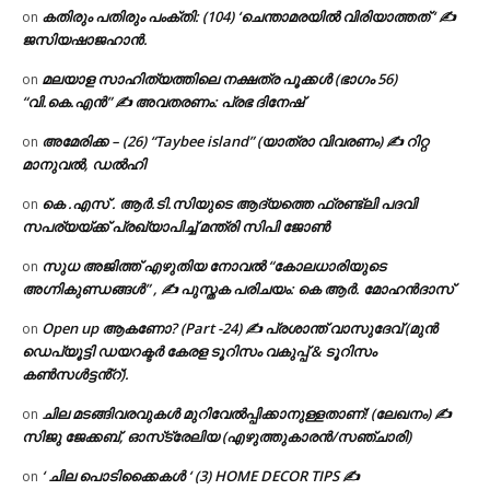
കതിരും പതിരും പംക്തി: (104) ‘ചെന്താമരയിൽ വിരിയാത്തത് ‘ ✍
on
ജസിയഷാജഹാൻ.
മലയാള സാഹിത്യത്തിലെ നക്ഷത്ര പൂക്കൾ (ഭാഗം 56)
on
“വി.കെ.എൻ” ✍ അവതരണം: പ്രഭ ദിനേഷ്
അമേരിക്ക – (26) “Taybee island” (യാത്രാ വിവരണം) ✍ റിറ്റ
on
മാനുവൽ, ഡൽഹി
കെ .എസ് . ആർ.ടി.സിയുടെ ആദ്യത്തെ ഫ്രണ്ട്ലി പദവി
on
സപര്യയ്ക്ക് പ്രഖ്യാപിച്ച് മന്ത്രി സിപി ജോൺ
സുധ അജിത്ത് എഴുതിയ നോവൽ “കോലധാരിയുടെ
on
അഗ്നികുണ്ഡങ്ങള്‍” , ✍ പുസ്തക പരിചയം: കെ ആർ. മോഹൻദാസ്
Open up ആകണോ? (Part -24) ✍ പ്രശാന്ത് വാസുദേവ് (മുൻ
on
ഡെപ്യൂട്ടി ഡയറക്ടർ കേരള ടൂറിസം വകുപ്പ് & ടൂറിസം
കൺസൾട്ടൻ്റ്).
ചില മടങ്ങിവരവുകൾ മുറിവേൽപ്പിക്കാനുള്ളതാണ്! (ലേഖനം) ✍️
on
സിജു ജേക്കബ്, ഓസ്‌ട്രേലിയ (എഴുത്തുകാരൻ/സഞ്ചാരി)
‘ ചില പൊടിക്കൈകൾ ‘ (3) HOME DECOR TIPS ✍
on