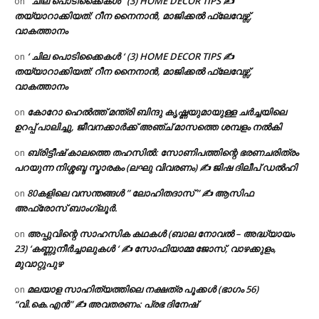
‘ ചില പൊടിക്കൈകൾ ‘ (3) HOME DECOR TIPS ✍
on
തയ്യാറാക്കിയത്: റീന നൈനാൻ, മാജിക്കൽ ഫ്ലേവേഴ്സ്,
വാകത്താനം
‘ ചില പൊടിക്കൈകൾ ‘ (3) HOME DECOR TIPS ✍
on
തയ്യാറാക്കിയത്: റീന നൈനാൻ, മാജിക്കൽ ഫ്ലേവേഴ്സ്,
വാകത്താനം
കോറോ ഹെൽത്ത് മന്ത്രി ബിന്ദു കൃഷ്ണയുമായുള്ള ചർച്ചയിലെ
on
ഉറപ്പ് പാലിച്ചു, ജീവനക്കാർക്ക് അഞ്ച് മാസത്തെ ശമ്പളം നൽകി
ബ്രിട്ടീഷ് കാലത്തെ തഹസിൽ: സോണിപത്തിന്റെ ഭരണചരിത്രം
on
പറയുന്ന നിശ്ശബ്ദ സ്മാരകം (ലഘു വിവരണം) ✍ ജിഷ ദിലീപ് ഡൽഹി
80കളിലെ വസന്തങ്ങൾ ” ലോഹിതദാസ് ” ✍ ആസിഫ
on
അഫ്രോസ് ബാംഗ്ലൂർ.
അപ്പുവിന്റെ സാഹസിക കഥകൾ (ബാല നോവൽ – അദ്ധ്യായം
on
23) ‘കണ്ണുനീർച്ചാലുകൾ ‘ ✍ സോഫിയാമ്മ ജോസ്, വാഴക്കുളം,
മുവാറ്റുപുഴ
മലയാള സാഹിത്യത്തിലെ നക്ഷത്ര പൂക്കൾ (ഭാഗം 56)
on
“വി.കെ.എൻ” ✍ അവതരണം: പ്രഭ ദിനേഷ്