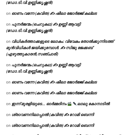
(ഡോ.ടി.വി.ഉണ്ണിക്കൃഷ്ണൻ)
ഓണം വന്നേ (കവിത) ✍ ഷീലാ ജോർജ്ജ് കല്ലട
on
പുനർജന്മം (ചെറുകഥ) ✍ ഉണ്ണി ആവട്ടി
on
(ഡോ.ടി.വി.ഉണ്ണിക്കൃഷ്ണൻ)
വിധികർത്താക്കളുടെ ലോകം: വിവേകം തോൽക്കുന്നിടത്ത്
on
മുൻവിധികൾ ജയിക്കുമ്പോൾ. ✍️ സിജു ജേക്കബ്
(എഴുത്തുകാരൻ,സഞ്ചാരി)
പുനർജന്മം (ചെറുകഥ) ✍ ഉണ്ണി ആവട്ടി
on
(ഡോ.ടി.വി.ഉണ്ണിക്കൃഷ്ണൻ)
ഓണം വന്നേ (കവിത) ✍ ഷീലാ ജോർജ്ജ് കല്ലട
on
ഓണം വന്നേ (കവിത) ✍ ഷീലാ ജോർജ്ജ് കല്ലട
on
ഇന്ന് മുരളിയുടെ… ഓർമ്മദിനം
ലാലു കോനാടിൽ
on
ശ്രാവണനിലാപ്പാൽ (കവിത) ✍ റോമി ബെന്നി
on
ശ്രാവണനിലാപ്പാൽ (കവിത) ✍ റോമി ബെന്നി
on