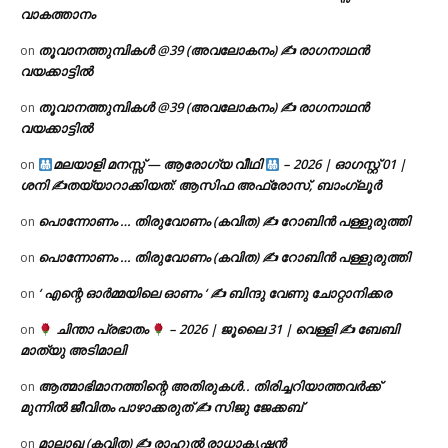
വാകത്താനം
തൂവാനത്തുമ്പികൾ @39 (അവലോകനം) ✍ രാഗനാഥൻ
on
വയക്കാട്ടിൽ
തൂവാനത്തുമ്പികൾ @39 (അവലോകനം) ✍ രാഗനാഥൻ
on
വയക്കാട്ടിൽ
മലയാളി മനസ്സ് — ആരോഗ്യ വീഥി
– 2026 | ഓഗസ്റ്റ് 01 |
on
ശനി ✍
തയ്യാറാക്കിയത്: ആസിഫ അഫ്രോസ്, ബാംഗ്ലൂർ
പൊന്നോണം … തിരുവോണം (കവിത) ✍ റോബിൻ പള്ളുരുത്തി
on
പൊന്നോണം … തിരുവോണം (കവിത) ✍ റോബിൻ പള്ളുരുത്തി
on
‘ എന്റെ ഓർമ്മയിലെ ഓണം ‘ ✍ ബിന്ദു വേണു ചോറ്റാനിക്കര
on
ചിന്താ പ്രഭാതം
– 2026 | ജൂലൈ 31 | വെള്ളി ✍
ബേബി
on
മാത്യു അടിമാലി
ആത്മാഭിമാനത്തിന്റെ അതിരുകൾ.. തിരിച്ചറിയാത്തവർക്ക്
on
മുന്നിൽ ജീവിതം പാഴാക്കരുത് ✍️ സിജു ജേക്കബ്
മാലാഖ (കവിത) ✍ രാഹുൽ രാധാകൃഷ്ണൻ
on