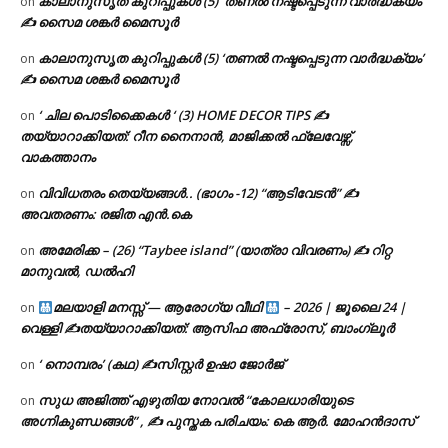
കാലാനുസൃത കുറിപ്പുകൾ (5) ‘തണൽ നഷ്ടപ്പെടുന്ന വാർദ്ധക്യം’
on
✍ സൈമ ശങ്കർ മൈസൂർ
കാലാനുസൃത കുറിപ്പുകൾ (5) ‘തണൽ നഷ്ടപ്പെടുന്ന വാർദ്ധക്യം’
on
✍ സൈമ ശങ്കർ മൈസൂർ
‘ ചില പൊടിക്കൈകൾ ‘ (3) HOME DECOR TIPS ✍
on
തയ്യാറാക്കിയത്: റീന നൈനാൻ, മാജിക്കൽ ഫ്ലേവേഴ്സ്,
വാകത്താനം
വിവിധതരം തെയ്യങ്ങൾ.. (ഭാഗം -12) “ആടിവേടൻ” ✍
on
അവതരണം: രജിത എൻ.കെ
അമേരിക്ക – (26) “Taybee island” (യാത്രാ വിവരണം) ✍ റിറ്റ
on
മാനുവൽ, ഡൽഹി
മലയാളി മനസ്സ് — ആരോഗ്യ വീഥി
– 2026 | ജൂലൈ 24 |
on
വെള്ളി ✍
തയ്യാറാക്കിയത്: ആസിഫ അഫ്രോസ്, ബാംഗ്ലൂർ
‘ നൊമ്പരം’ (കഥ) ✍സിസ്റ്റർ ഉഷാ ജോർജ്
on
സുധ അജിത്ത് എഴുതിയ നോവൽ “കോലധാരിയുടെ
on
അഗ്നികുണ്ഡങ്ങള്‍” , ✍ പുസ്തക പരിചയം: കെ ആർ. മോഹൻദാസ്