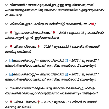
വിജയമല്ല; നമ്മെ കൂടുതൽ ഉറപ്പുള്ള മനുഷ്യരാക്കുന്നത്
on
പരാജയങ്ങളാണ് ✍️സിജു ജേക്കബ്, ഓസ്‌ട്രേലിയ (എഴുത്തുകാരൻ/
സഞ്ചാരി)
‘കിണറിനപ്പുറം’ (കവിത) ✍ വർഗീസ് റ്റി നൈനാൻ (Dil Se
)
on
“ഇന്നത്തെ ചിന്താവിഷയം”
– 2026 | ജൂലൈ 28 | ചൊവ്വ ✍
on
പ്രൊഫസ്സർ എ.വി. ഇട്ടി മാവേലിക്കര
ചിന്താ പ്രഭാതം
– 2026 | ജൂലൈ 28 | ചൊവ്വ ✍
ബേബി
on
മാത്യു അടിമാലി
മലയാളി മനസ്സ് — ആരോഗ്യ വീഥി
– 2026 | ജൂലൈ 27 |
on
തിങ്കൾ ✍
തയ്യാറാക്കിയത്: ആസിഫ അഫ്രോസ്, ബാംഗ്ലൂർ
മലയാളി മനസ്സ് — ആരോഗ്യ വീഥി
– 2026 | ജൂലൈ 27 |
on
തിങ്കൾ ✍
തയ്യാറാക്കിയത്: ആസിഫ അഫ്രോസ്, ബാംഗ്ലൂർ
സംസ്ഥാനത്ത് നാളെ പൊതു അവധിപ്രഖ്യാപിച്ചു; ശമ്പളം
on
നിഷേധിക്കാനോ കുറവ് വരുത്താനോ പാടില്ലെന്നും നിർദ്ദേശം`*
ചിന്താ പ്രഭാതം
– 2026 | ജൂലൈ 27 | തിങ്കൾ ✍
ബേബി
on
മാത്യു അടിമാലി