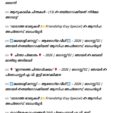
ബെന്നി
ആനുകാലിക ചിന്തകൾ – (13) ✍ തയ്യാറാക്കിയത്: നിർമല
on
അമ്പാട്ട്
‘വാടാത്ത വേരുകൾ’ (
Friendship Day Special) ✍ ആസിഫ
on
അഫ്രോസ്, ബാംഗ്ലൂർ.
മലയാളി മനസ്സ് — ആരോഗ്യ വീഥി
– 2026 | ഓഗസ്റ്റ് 02 |
on
ഞായർ ✍
തയ്യാറാക്കിയത്: ആസിഫ അഫ്രോസ്, ബാംഗ്ലൂർ
ചിന്താ പ്രഭാതം
– 2026 | ഓഗസ്റ്റ് 02 | ഞായർ ✍
ബേബി
on
മാത്യു അടിമാലി
“ഇന്നത്തെ ചിന്താവിഷയം”
– 2026 | ഓഗസ്റ്റ് 02 | ഞായർ ✍
on
പ്രൊഫസ്സർ എ.വി. ഇട്ടി മാവേലിക്കര
മലയാളി മനസ്സ് — ആരോഗ്യ വീഥി
– 2026 | ഓഗസ്റ്റ് 02 |
on
ഞായർ ✍
തയ്യാറാക്കിയത്: ആസിഫ അഫ്രോസ്, ബാംഗ്ലൂർ
‘വാടാത്ത വേരുകൾ’ (
Friendship Day Special) ✍ ആസിഫ
on
അഫ്രോസ്, ബാംഗ്ലൂർ.
സുവിശേഷ വചനങ്ങൾ (164) പ്രൊഫസ്സർ എ.വി. ഇട്ടി,
on