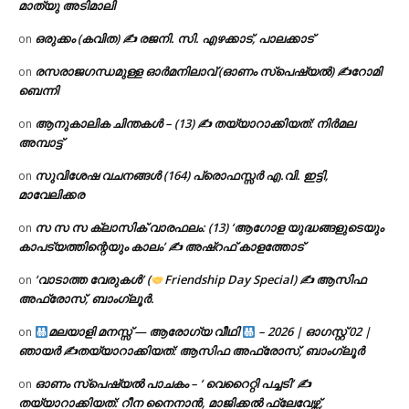
മാത്യു അടിമാലി
ഒരുക്കം (കവിത) ✍ രജനി. സി. എഴക്കാട്, പാലക്കാട്
on
രസരാജഗന്ധമുള്ള ഓർമനിലാവ് (ഓണം സ്‌പെഷ്യൽ) ✍റോമി
on
ബെന്നി
ആനുകാലിക ചിന്തകൾ – (13) ✍ തയ്യാറാക്കിയത്: നിർമല
on
അമ്പാട്ട്
സുവിശേഷ വചനങ്ങൾ (164) പ്രൊഫസ്സർ എ.വി. ഇട്ടി,
on
മാവേലിക്കര
സ സ സ ക്ലാസിക് വാരഫലം: (13) ‘ആഗോള യുദ്ധങ്ങളുടെയും
on
കാപട്യത്തിന്റെയും കാലം’ ✍ അഷ്റഫ് കാളത്തോട്
‘വാടാത്ത വേരുകൾ’ (
Friendship Day Special) ✍ ആസിഫ
on
അഫ്രോസ്, ബാംഗ്ലൂർ.
മലയാളി മനസ്സ് — ആരോഗ്യ വീഥി
– 2026 | ഓഗസ്റ്റ് 02 |
on
ഞായർ ✍
തയ്യാറാക്കിയത്: ആസിഫ അഫ്രോസ്, ബാംഗ്ലൂർ
ഓണം സ്പെഷ്യൽ പാചകം – ‘ വെറൈറ്റി പച്ചടി’ ✍
on
തയ്യാറാക്കിയത്: റീന നൈനാൻ, മാജിക്കൽ ഫ്ലേവേഴ്സ്,