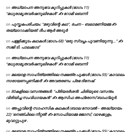
അധ്യാപന അനുഭവ കുറിപ്പുകൾ (ഭാഗം 11)
on
“മധുരാമൃതവർഷനൂലിഴകൾ” ✍ റോമി ബെന്നി
പുസ്തകപരിചയം: “മഴുവിന്റെ കഥ”, രചന – ബലാമണിയമ്മ ✍
on
തയ്യാറാക്കിയത്: ദീപ ആർ അടൂർ
പള്ളിക്കൂടം കഥകൾ (ഭാഗം 68) “ഒരു സ്വപ്നം പൂവണിയുന്നു…” ✍
on
സജി ടി. പാലക്കാട്
അധ്യാപന അനുഭവ കുറിപ്പുകൾ (ഭാഗം 11)
on
“മധുരാമൃതവർഷനൂലിഴകൾ” ✍ റോമി ബെന്നി
മലയാള സാഹിത്യത്തിലെ നക്ഷത്ര പൂക്കൾ (ഭാഗം 55) ‘കാവാലം
on
നാരായണപ്പണിക്കർ’ ✍ അവതരണം: പ്രഭ ദിനേഷ്
80കളിലെ വസന്തങ്ങൾ: “പ്രിയദർശൻ: ചിരിയുടെ വസന്തം
on
വിരിയിച്ച സംവിധായകൻ” ✍ ആസിഫ അഫ്രോസ് ബാംഗ്ലൂർ.
അപ്പുവിന്റെ സാഹസിക കഥകൾ (ബാല നോവൽ – അദ്ധ്യായം
on
22) ‘നെഞ്ചിലെ നീറ്റൽ’ ✍ സോഫിയാമ്മ ജോസ്, വാഴക്കുളം,
മുവാറ്റുപുഴ .
മലയാള സാഹിത്യത്തിലെ നക്ഷത്ര പൂക്കൾ (ഭാഗം 55) ‘കാവാലം
on