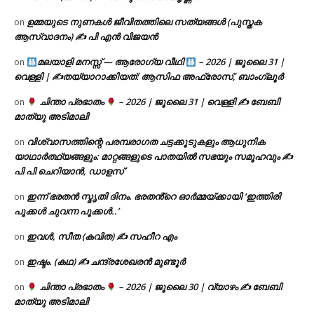
ഉമ്മയുടെ നുണകൾ ജീവിതത്തിലെ സത്യങ്ങൾ (പുസ്തക
on
ആസ്വാദനം) ✍ പി എൻ വിജയൻ
മലയാളി മനസ്സ് — ആരോഗ്യ വീഥി
– 2026 | ജൂലൈ 31 |
on
വെള്ളി | ✍
തയ്യാറാക്കിയത്: ആസിഫ അഫ്രോസ്, ബാംഗ്ലൂർ
ചിന്താ പ്രഭാതം
– 2026 | ജൂലൈ 31 | വെള്ളി ✍
ബേബി
on
മാത്യു അടിമാലി
വിശ്വാസത്തിന്റെ പരമ്പരാഗത ചട്ടക്കൂടുകളും ആധുനിക
on
യാഥാർത്ഥ്യങ്ങളും: മാറ്റങ്ങളുടെ പാതയിൽ സഭയും സമൂഹവും ✍
പി പി ചെറിയാൻ, ഡാളസ്
ഇന്ന് ഭരതൻ സ്മൃതി ദിനം. ഭരതൻ്റെ ഓർമ്മയ്ക്കായി ‘ഇത്തിരി
on
പൂക്കൾ ചുവന്ന പൂക്കൾ..’
ഇവൾ, സീത (കവിത) ✍ സഹീറ എം
on
ഇഷ്ടം. (കഥ) ✍ ചന്ദ്രശേഖരൻ മുണ്ടൂർ
on
ചിന്താ പ്രഭാതം
– 2026 | ജൂലൈ 30 | വ്യാഴം ✍
ബേബി
on
മാത്യു അടിമാലി