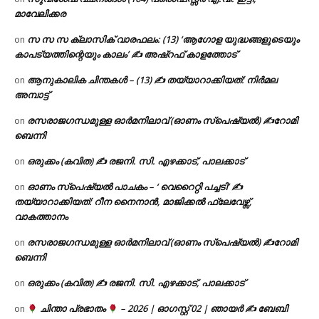
മാവേലിക്കര
സ സ സ ക്ലാസിക് വാരഫലം: (13) ‘ആഗോള യുദ്ധങ്ങളുടെയും
on
കാപട്യത്തിന്റെയും കാലം’ ✍ അഷ്റഫ് കാളത്തോട്
ആനുകാലിക ചിന്തകൾ – (13) ✍ തയ്യാറാക്കിയത്: നിർമല
on
അമ്പാട്ട്
രസരാജഗന്ധമുള്ള ഓർമനിലാവ് (ഓണം സ്‌പെഷ്യൽ) ✍റോമി
on
ബെന്നി
ഒരുക്കം (കവിത) ✍ രജനി. സി. എഴക്കാട്, പാലക്കാട്
on
ഓണം സ്പെഷ്യൽ പാചകം – ‘ വെറൈറ്റി പച്ചടി’ ✍
on
തയ്യാറാക്കിയത്: റീന നൈനാൻ, മാജിക്കൽ ഫ്ലേവേഴ്സ്,
വാകത്താനം
രസരാജഗന്ധമുള്ള ഓർമനിലാവ് (ഓണം സ്‌പെഷ്യൽ) ✍റോമി
on
ബെന്നി
ഒരുക്കം (കവിത) ✍ രജനി. സി. എഴക്കാട്, പാലക്കാട്
on
ചിന്താ പ്രഭാതം
– 2026 | ഓഗസ്റ്റ് 02 | ഞായർ ✍
ബേബി
on