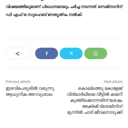
വിഷയത്തിലുമാണ് പ്രധാനമായും ചർച്ച നടന്നത്. സെമിനാറിന്
ഡി എഫ് ഒ സുഹെബ് നേതൃത്വം നൽകി.
Previous article
Next article
ഇരവിപേരൂരില്‍ വരുന്നു
കൊല്ലത്തു കോളേജ്
ആധുനിക അറവുശാല
വിദ്യാർഥിയെ വീട്ടിൽ കയറി
കുത്തിക്കൊന്നതിന് ശേഷം
അക്രമി ട്രെയിനിന്
മുന്നിൽ ചാടി ജീവനൊടുക്കി