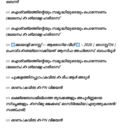
ബെന്നി
ഐശ്വര്യത്തിന്റെയും സമൃദ്ധിയുടെയും പൊന്നോണം
on
(ലേഖനം) ✍ ശ്യാമള ഹരിദാസ്
ഐശ്വര്യത്തിന്റെയും സമൃദ്ധിയുടെയും പൊന്നോണം
on
(ലേഖനം) ✍ ശ്യാമള ഹരിദാസ്
മലയാളി മനസ്സ് — ആരോഗ്യ വീഥി
– 2026 | ഓഗസ്റ്റ് 04 |
on
ചൊവ്വ ✍
തയ്യാറാക്കിയത്: ആസിഫ അഫ്രോസ്, ബാംഗ്ലൂർ
ഐശ്വര്യത്തിന്റെയും സമൃദ്ധിയുടെയും പൊന്നോണം
on
(ലേഖനം) ✍ ശ്യാമള ഹരിദാസ്
പൂക്കളത്തിനപ്പുറം (കവിത) ✍ ദീപ ആർ അടൂർ
on
ഓണം (കവിത) ✍ PN വിജയൻ
on
ലക്ഷ്യബോധമില്ലാത്ത തുടക്കങ്ങളും അപൂർണ്ണമായ
on
സ്വപ്നങ്ങളും. ✍️സിജു ജേക്കബ്, ഓസ്‌ട്രേലിയ (എഴുത്തുകാരൻ/
സഞ്ചാരി)
ഓണം (കവിത) ✍ PN വിജയൻ
on