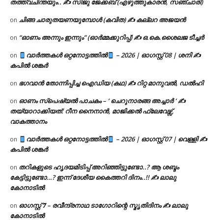
തത്ത്വചിന്തയും.. ✍️ സിജു ജേക്കബ് (എഴുത്തുകാരൻ, സഞ്ചാരി)
ചിങ്ങ ചാരുതയണയുമ്പോൾ (കവിത) ✍ കല്ലറ അജയൻ
on
“ഓണം അന്നും ഇന്നും” (ഓർമ്മക്കുറിപ്പ്) ✍ ഒ.കെ.ശൈലജ ടീച്ചർ
on
വാർത്തകൾ ഒറ്റനോട്ടത്തിൽ
– 2026 | ഓഗസ്റ്റ് 08 | ശനി ✍
on
കപിൽ ശങ്കർ
ഭഗവാൻ തോന്നിപ്പിച്ച ഐഡിയ (കഥ) ✍ റിറ്റ മാനുവൽ, ഡൽഹി
on
ഓണം സ്പെഷ്യൽ പാചകം – ‘ ചെറുനാരങ്ങ അച്ചാർ ‘ ✍
on
തയ്യാറാക്കിയത്: റീന നൈനാൻ, മാജിക്കൽ ഫ്ലേവേഴ്സ്,
വാകത്താനം
വാർത്തകൾ ഒറ്റനോട്ടത്തിൽ
– 2026 | ഓഗസ്റ്റ് 07 | വെള്ളി ✍
on
കപിൽ ശങ്കർ
തറികളുടെ ഹൃദയമിടിപ്പ് അറിഞ്ഞിട്ടുണ്ടോ..? ആ ശബ്ദം
on
കേട്ടിട്ടുണ്ടോ…? ഇന്ന് ദേശീയ കൈത്തറി ദിനം..!! ✍ ലാലു
കോനാടിൽ
ഓഗസ്റ്റ് 𝟕 – രവീന്ദ്രനാഥ ടാഗോറിന്റെ സ്മൃതിദിനം ✍ ലാലു
on
കോനാടിൽ