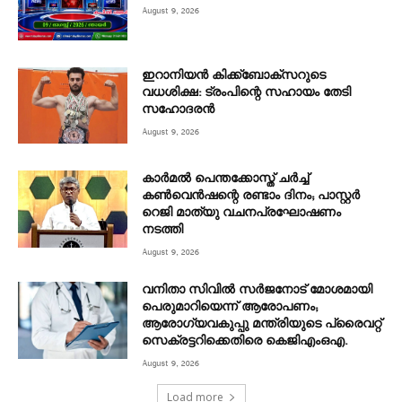
August 9, 2026
ഇറാനിയൻ കിക്ക്ബോക്സറുടെ
വധശിക്ഷ: ട്രംപിന്റെ സഹായം തേടി
സഹോദരൻ
August 9, 2026
കാർമൽ പെന്തക്കോസ്ത് ചർച്ച്
കൺവെൻഷന്റെ രണ്ടാം ദിനം; പാസ്റ്റർ
റെജി മാത്യു വചനപ്രഘോഷണം
നടത്തി
August 9, 2026
വനിതാ സിവിൽ സർജനോട് മോശമായി
പെരുമാറിയെന്ന് ആരോപണം;
ആരോഗ്യവകുപ്പു മന്ത്രിയുടെ പ്രൈവറ്റ്
സെക്രട്ടറിക്കെതിരെ കെജിഎംഒഎ.
August 9, 2026
Load more