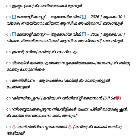
ഇഷ്ടം. (കഥ) ✍ ചന്ദ്രശേഖരൻ മുണ്ടൂർ
on
മലയാളി മനസ്സ് — ആരോഗ്യ വീഥി
– 2026 | ജൂലൈ 30 |
on
വ്യാഴം ✍
തയ്യാറാക്കിയത്: ആസിഫ അഫ്രോസ്, ബാംഗ്ലൂർ
മലയാളി മനസ്സ് — ആരോഗ്യ വീഥി
– 2026 | ജൂലൈ 30 |
on
വ്യാഴം ✍
തയ്യാറാക്കിയത്: ആസിഫ അഫ്രോസ്, ബാംഗ്ലൂർ
ഇവൾ, സീത (കവിത) ✍ സഹീറ എം
on
ട്രെയിൻ യാത്ര എങ്ങനെ സുരക്ഷിതമാക്കാം (ലേഖനം) ✍ ബിന്ദു
on
വേണു ചോറ്റാനിക്കര
അതിജീവനം – ആപേക്ഷികം (കവിത) ✍ വേണുക്കുട്ടൻ
on
ചേരാവെള്ളി
‘കിണറിനപ്പുറം’ (കവിത) ✍ വർഗീസ് റ്റി നൈനാൻ (Dil Se
)
on
‘നിശബ്ദമാക്കപ്പെടുന്ന നിലവിളികൾ’ രചന: പ്രീതി രാധാകൃഷ്ണൻ.
on
✍ കവിത അവലോകനം: മായ അനൂപ്
കാർഗിൽദിന സ്മരണഞ്ജലി
(കവിത) ✍ ബേബി മാത്യു
on
അടിമാലി