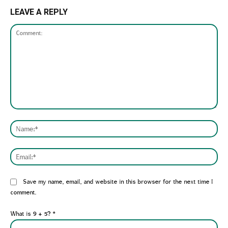
LEAVE A REPLY
Comment:
Nam
Emai
Website:
Save my name, email, and website in this browser for the next time I
comment.
What is 9 + 5?
*