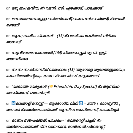
ഒരുക്കം (കവിത) ✍ രജനി. സി. എഴക്കാട്, പാലക്കാട്
on
രസരാജഗന്ധമുള്ള ഓർമനിലാവ് (ഓണം സ്‌പെഷ്യൽ) ✍റോമി
on
ബെന്നി
ആനുകാലിക ചിന്തകൾ – (13) ✍ തയ്യാറാക്കിയത്: നിർമല
on
അമ്പാട്ട്
സുവിശേഷ വചനങ്ങൾ (164) പ്രൊഫസ്സർ എ.വി. ഇട്ടി,
on
മാവേലിക്കര
സ സ സ ക്ലാസിക് വാരഫലം: (13) ‘ആഗോള യുദ്ധങ്ങളുടെയും
on
കാപട്യത്തിന്റെയും കാലം’ ✍ അഷ്റഫ് കാളത്തോട്
‘വാടാത്ത വേരുകൾ’ (
Friendship Day Special) ✍ ആസിഫ
on
അഫ്രോസ്, ബാംഗ്ലൂർ.
മലയാളി മനസ്സ് — ആരോഗ്യ വീഥി
– 2026 | ഓഗസ്റ്റ് 02 |
on
ഞായർ ✍
തയ്യാറാക്കിയത്: ആസിഫ അഫ്രോസ്, ബാംഗ്ലൂർ
ഓണം സ്പെഷ്യൽ പാചകം – ‘ വെറൈറ്റി പച്ചടി’ ✍
on
തയ്യാറാക്കിയത്: റീന നൈനാൻ, മാജിക്കൽ ഫ്ലേവേഴ്സ്,
വാകത്താനം