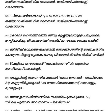
തയ്യാറാക്കിയത്: റീന നൈനാൻ, മാജിക്കൽ ഫ്ലേവേഴ്സ്,
വാകത്താനം
‘ ചില പൊടിക്കൈകൾ ‘ (3) HOME DECOR TIPS ✍
on
തയ്യാറാക്കിയത്: റീന നൈനാൻ, മാജിക്കൽ ഫ്ലേവേഴ്സ്,
വാകത്താനം
കോറോ ഹെൽത്ത് മന്ത്രി ബിന്ദു കൃഷ്ണയുമായുള്ള ചർച്ചയിലെ
on
ഉറപ്പ് പാലിച്ചു, ജീവനക്കാർക്ക് അഞ്ച് മാസത്തെ ശമ്പളം നൽകി
ബ്രിട്ടീഷ് കാലത്തെ തഹസിൽ: സോണിപത്തിന്റെ ഭരണചരിത്രം
on
പറയുന്ന നിശ്ശബ്ദ സ്മാരകം (ലഘു വിവരണം) ✍ ജിഷ ദിലീപ് ഡൽഹി
80കളിലെ വസന്തങ്ങൾ ” ലോഹിതദാസ് ” ✍ ആസിഫ
on
അഫ്രോസ് ബാംഗ്ലൂർ.
അപ്പുവിന്റെ സാഹസിക കഥകൾ (ബാല നോവൽ – അദ്ധ്യായം
on
23) ‘കണ്ണുനീർച്ചാലുകൾ ‘ ✍ സോഫിയാമ്മ ജോസ്, വാഴക്കുളം,
മുവാറ്റുപുഴ
മലയാള സാഹിത്യത്തിലെ നക്ഷത്ര പൂക്കൾ (ഭാഗം 56)
on
“വി.കെ.എൻ” ✍ അവതരണം: പ്രഭ ദിനേഷ്
കതിരും പതിരും പംക്തി: (104) ‘ചെന്താമരയിൽ വിരിയാത്തത് ‘ ✍