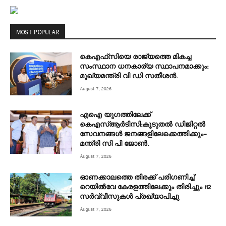
MOST POPULAR
കെഎഫ്‌സിയെ രാജ്യത്തെ മികച്ച
സംസ്ഥാന ധനകാര്യ സ്ഥാപനമാക്കും:
മുഖ്യമന്ത്രി വി ഡി സതീശൻ.
August 7, 2026
എഐ യുഗത്തിലേക്ക്
കെഎസ്ആർടിസി:കൂടുതൽ ഡിജിറ്റൽ
സേവനങ്ങൾ ജനങ്ങളിലേക്കെത്തിക്കും–
മന്ത്രി സി പി ജോൺ.
August 7, 2026
ഓണക്കാലത്തെ തിരക്ക് പരിഗണിച്ച്
റെയിൽവേ കേരളത്തിലേക്കും തിരിച്ചും 112
സർവ്വീസുകൾ പ്രഖ്യാപിച്ചു
August 7, 2026