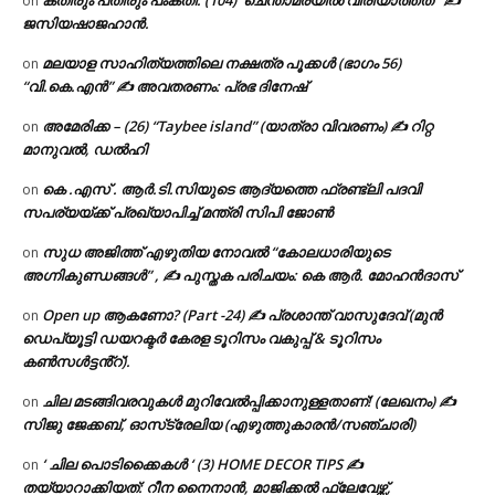
on
ജസിയഷാജഹാൻ.
മലയാള സാഹിത്യത്തിലെ നക്ഷത്ര പൂക്കൾ (ഭാഗം 56)
on
“വി.കെ.എൻ” ✍ അവതരണം: പ്രഭ ദിനേഷ്
അമേരിക്ക – (26) “Taybee island” (യാത്രാ വിവരണം) ✍ റിറ്റ
on
മാനുവൽ, ഡൽഹി
കെ .എസ് . ആർ.ടി.സിയുടെ ആദ്യത്തെ ഫ്രണ്ട്ലി പദവി
on
സപര്യയ്ക്ക് പ്രഖ്യാപിച്ച് മന്ത്രി സിപി ജോൺ
സുധ അജിത്ത് എഴുതിയ നോവൽ “കോലധാരിയുടെ
on
അഗ്നികുണ്ഡങ്ങള്‍” , ✍ പുസ്തക പരിചയം: കെ ആർ. മോഹൻദാസ്
Open up ആകണോ? (Part -24) ✍ പ്രശാന്ത് വാസുദേവ് (മുൻ
on
ഡെപ്യൂട്ടി ഡയറക്ടർ കേരള ടൂറിസം വകുപ്പ് & ടൂറിസം
കൺസൾട്ടൻ്റ്).
ചില മടങ്ങിവരവുകൾ മുറിവേൽപ്പിക്കാനുള്ളതാണ്! (ലേഖനം) ✍️
on
സിജു ജേക്കബ്, ഓസ്‌ട്രേലിയ (എഴുത്തുകാരൻ/സഞ്ചാരി)
‘ ചില പൊടിക്കൈകൾ ‘ (3) HOME DECOR TIPS ✍
on
തയ്യാറാക്കിയത്: റീന നൈനാൻ, മാജിക്കൽ ഫ്ലേവേഴ്സ്,