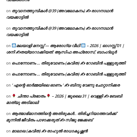
തൂവാനത്തുമ്പികൾ @39 (അവലോകനം) ✍ രാഗനാഥൻ
on
വയക്കാട്ടിൽ
തൂവാനത്തുമ്പികൾ @39 (അവലോകനം) ✍ രാഗനാഥൻ
on
വയക്കാട്ടിൽ
മലയാളി മനസ്സ് — ആരോഗ്യ വീഥി
– 2026 | ഓഗസ്റ്റ് 01 |
on
ശനി ✍
തയ്യാറാക്കിയത്: ആസിഫ അഫ്രോസ്, ബാംഗ്ലൂർ
പൊന്നോണം … തിരുവോണം (കവിത) ✍ റോബിൻ പള്ളുരുത്തി
on
പൊന്നോണം … തിരുവോണം (കവിത) ✍ റോബിൻ പള്ളുരുത്തി
on
‘ എന്റെ ഓർമ്മയിലെ ഓണം ‘ ✍ ബിന്ദു വേണു ചോറ്റാനിക്കര
on
ചിന്താ പ്രഭാതം
– 2026 | ജൂലൈ 31 | വെള്ളി ✍
ബേബി
on
മാത്യു അടിമാലി
ആത്മാഭിമാനത്തിന്റെ അതിരുകൾ.. തിരിച്ചറിയാത്തവർക്ക്
on
മുന്നിൽ ജീവിതം പാഴാക്കരുത് ✍️ സിജു ജേക്കബ്
മാലാഖ (കവിത) ✍ രാഹുൽ രാധാകൃഷ്ണൻ
on