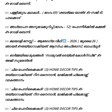
✍ റോമി ബെന്നി.
പള്ളിക്കൂടം കഥകൾ… ( ഭാഗം 69) ‘ശബരിമല യാത്ര’ ✍ സജി ടി.
on
പാലക്കാട്
അധ്യാപന അനുഭവക്കുറിപ്പ് (ഭാഗം – 12) ‘പൊന്നീർക്കിൽ കമ്മൽ’
on
✍ റോമി ബെന്നി.
മലയാളി മനസ്സ് — ആരോഗ്യ വീഥി
– 2026 | ജൂലൈ 26 |
on
ഞായർ ✍
തയ്യാറാക്കിയത്: ആസിഫ അഫ്രോസ്, ബാംഗ്ലൂർ
ഓർമ്മയിലെ മുഖങ്ങൾ: ‘സാമുവൽ ടെയ്ലർ കോൾറിഡ്ജ് ‘ ✍
on
അജി സുരേന്ദ്രൻ
‘ ചില പൊടിക്കൈകൾ ‘ (3) HOME DECOR TIPS ✍
on
തയ്യാറാക്കിയത്: റീന നൈനാൻ, മാജിക്കൽ ഫ്ലേവേഴ്സ്,
വാകത്താനം
‘ ചില പൊടിക്കൈകൾ ‘ (3) HOME DECOR TIPS ✍
on
തയ്യാറാക്കിയത്: റീന നൈനാൻ, മാജിക്കൽ ഫ്ലേവേഴ്സ്,
വാകത്താനം
‘ ചില പൊടിക്കൈകൾ ‘ (3) HOME DECOR TIPS ✍
on