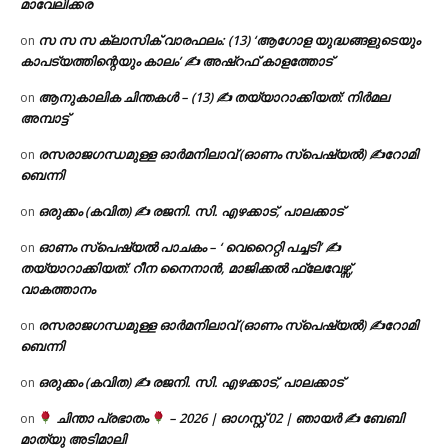
മാവേലിക്കര
സ സ സ ക്ലാസിക് വാരഫലം: (13) ‘ആഗോള യുദ്ധങ്ങളുടെയും
on
കാപട്യത്തിന്റെയും കാലം’ ✍ അഷ്റഫ് കാളത്തോട്
ആനുകാലിക ചിന്തകൾ – (13) ✍ തയ്യാറാക്കിയത്: നിർമല
on
അമ്പാട്ട്
രസരാജഗന്ധമുള്ള ഓർമനിലാവ് (ഓണം സ്‌പെഷ്യൽ) ✍റോമി
on
ബെന്നി
ഒരുക്കം (കവിത) ✍ രജനി. സി. എഴക്കാട്, പാലക്കാട്
on
ഓണം സ്പെഷ്യൽ പാചകം – ‘ വെറൈറ്റി പച്ചടി’ ✍
on
തയ്യാറാക്കിയത്: റീന നൈനാൻ, മാജിക്കൽ ഫ്ലേവേഴ്സ്,
വാകത്താനം
രസരാജഗന്ധമുള്ള ഓർമനിലാവ് (ഓണം സ്‌പെഷ്യൽ) ✍റോമി
on
ബെന്നി
ഒരുക്കം (കവിത) ✍ രജനി. സി. എഴക്കാട്, പാലക്കാട്
on
ചിന്താ പ്രഭാതം
– 2026 | ഓഗസ്റ്റ് 02 | ഞായർ ✍
ബേബി
on
മാത്യു അടിമാലി