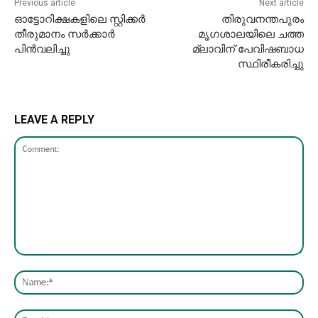
Previous article
Next article
ഓട്ടോറിക്ഷകളിലെ സ്റ്റിക്കർ
തിരുവനന്തപുരം
തീരുമാനം സർക്കാർ
മൃഗശാലയിലെ ചത്ത
പിൻവലിച്ചു
മ്ലാവിന് പേവിഷബാധ
സ്ഥിരീകരിച്ചു
LEAVE A REPLY
Comment:
Nam
Emai