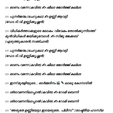
ഓണം വന്നേ (കവിത) ✍ ഷീലാ ജോർജ്ജ് കല്ലട
on
പുനർജന്മം (ചെറുകഥ) ✍ ഉണ്ണി ആവട്ടി
on
(ഡോ.ടി.വി.ഉണ്ണിക്കൃഷ്ണൻ)
വിധികർത്താക്കളുടെ ലോകം: വിവേകം തോൽക്കുന്നിടത്ത്
on
മുൻവിധികൾ ജയിക്കുമ്പോൾ. ✍️ സിജു ജേക്കബ്
(എഴുത്തുകാരൻ,സഞ്ചാരി)
പുനർജന്മം (ചെറുകഥ) ✍ ഉണ്ണി ആവട്ടി
on
(ഡോ.ടി.വി.ഉണ്ണിക്കൃഷ്ണൻ)
ഓണം വന്നേ (കവിത) ✍ ഷീലാ ജോർജ്ജ് കല്ലട
on
ഓണം വന്നേ (കവിത) ✍ ഷീലാ ജോർജ്ജ് കല്ലട
on
ഇന്ന് മുരളിയുടെ… ഓർമ്മദിനം
ലാലു കോനാടിൽ
on
ശ്രാവണനിലാപ്പാൽ (കവിത) ✍ റോമി ബെന്നി
on
ശ്രാവണനിലാപ്പാൽ (കവിത) ✍ റോമി ബെന്നി
on
“അരുതേ ഉണ്ണിയേട്ടാ ഇടയരുതേ.. പ്ലീസ് ” (രാഷ്ട്രീയ ഹാസ്യ
on