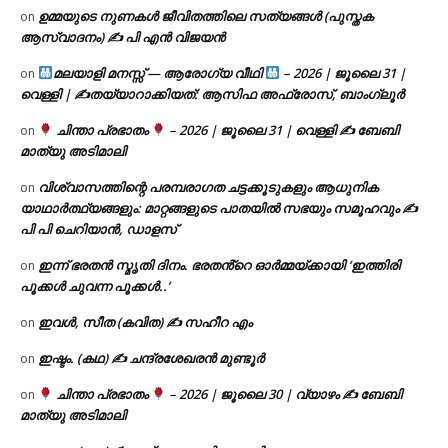
ഉമ്മയുടെ നുണകൾ ജീവിതത്തിലെ സത്യങ്ങൾ (പുസ്തക
on
ആസ്വാദനം) ✍ പി എൻ വിജയൻ
മലയാളി മനസ്സ് — ആരോഗ്യ വീഥി
– 2026 | ജൂലൈ 31 |
on
വെള്ളി | ✍
തയ്യാറാക്കിയത്: ആസിഫ അഫ്രോസ്, ബാംഗ്ലൂർ
ചിന്താ പ്രഭാതം
– 2026 | ജൂലൈ 31 | വെള്ളി ✍
ബേബി
on
മാത്യു അടിമാലി
വിശ്വാസത്തിന്റെ പരമ്പരാഗത ചട്ടക്കൂടുകളും ആധുനിക
on
യാഥാർത്ഥ്യങ്ങളും: മാറ്റങ്ങളുടെ പാതയിൽ സഭയും സമൂഹവും ✍
പി പി ചെറിയാൻ, ഡാളസ്
ഇന്ന് ഭരതൻ സ്മൃതി ദിനം. ഭരതൻ്റെ ഓർമ്മയ്ക്കായി ‘ഇത്തിരി
on
പൂക്കൾ ചുവന്ന പൂക്കൾ..’
ഇവൾ, സീത (കവിത) ✍ സഹീറ എം
on
ഇഷ്ടം. (കഥ) ✍ ചന്ദ്രശേഖരൻ മുണ്ടൂർ
on
ചിന്താ പ്രഭാതം
– 2026 | ജൂലൈ 30 | വ്യാഴം ✍
ബേബി
on
മാത്യു അടിമാലി