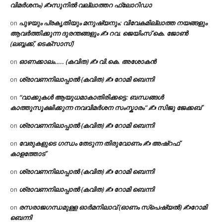
വിമർശനം) ✍സുനിൽ വല്ലാത്തറ ഫ്ലോറിഡാ
പുഴയും പ്രകൃതിയും മനുഷ്യനും: വിവേകമില്ലാത്ത നയങ്ങളും
on
ആവർത്തിക്കുന്ന ദുരന്തങ്ങളും ✍ റവ. ജെയിംസ് കെ. ജോൺ
(ലബ്ബക്ക്, ടെക്സാസ്)
ഓണക്കാലം….. (കവിത) ✍ വി.കെ. അശോകൻ
on
ശ്രാവണനിലാപ്പാൽ (കവിത) ✍ റോമി ബെന്നി
on
“വാക്കുകൾ ആയുധമാകാതിരിക്കട്ടെ: ബന്ധങ്ങൾ
on
കാത്തുസൂക്ഷിക്കുന്ന നവവിമർശന സംസ്കാരം” ✍️ സിജു ജേക്കബ്
ശ്രാവണനിലാപ്പാൽ (കവിത) ✍ റോമി ബെന്നി
on
വേരുകളുടെ ഗന്ധം തേടുന്ന തിരുവോണം ✍ അഷ്റഫ്
on
കാളത്തോട്
ശ്രാവണനിലാപ്പാൽ (കവിത) ✍ റോമി ബെന്നി
on
ശ്രാവണനിലാപ്പാൽ (കവിത) ✍ റോമി ബെന്നി
on
രസരാജഗന്ധമുള്ള ഓർമനിലാവ് (ഓണം സ്‌പെഷ്യൽ) ✍റോമി
on
ബെന്നി