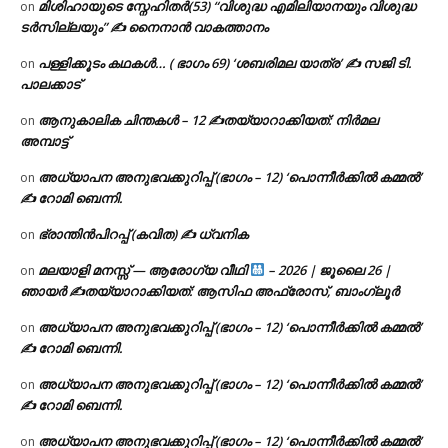
മിശിഹായുടെ സ്നേഹിതർ(53) “വിശുദ്ധ എമിലിയാനയും വിശുദ്ധ
on
ടര്‍സില്ലയും” ✍ നൈനാൻ വാകത്താനം
പള്ളിക്കൂടം കഥകൾ… ( ഭാഗം 69) ‘ശബരിമല യാത്ര’ ✍ സജി ടി.
on
പാലക്കാട്
ആനുകാലിക ചിന്തകൾ – 12 ✍തയ്യാറാക്കിയത്: നിർമല
on
അമ്പാട്ട്
അധ്യാപന അനുഭവക്കുറിപ്പ് (ഭാഗം – 12) ‘പൊന്നീർക്കിൽ കമ്മൽ’
on
✍ റോമി ബെന്നി.
ഭ്രാന്തിൻപിറപ്പ് (കവിത) ✍ ധ്വനിക
on
മലയാളി മനസ്സ് — ആരോഗ്യ വീഥി
– 2026 | ജൂലൈ 26 |
on
ഞായർ ✍
തയ്യാറാക്കിയത്: ആസിഫ അഫ്രോസ്, ബാംഗ്ലൂർ
അധ്യാപന അനുഭവക്കുറിപ്പ് (ഭാഗം – 12) ‘പൊന്നീർക്കിൽ കമ്മൽ’
on
✍ റോമി ബെന്നി.
അധ്യാപന അനുഭവക്കുറിപ്പ് (ഭാഗം – 12) ‘പൊന്നീർക്കിൽ കമ്മൽ’
on
✍ റോമി ബെന്നി.
അധ്യാപന അനുഭവക്കുറിപ്പ് (ഭാഗം – 12) ‘പൊന്നീർക്കിൽ കമ്മൽ’
on