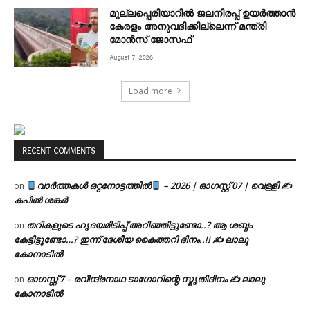
മുല്ലപ്പെരിയാറിൽ ജലനിരപ്പ് ഉയർത്താൻ
കേരളം അനുവദിക്കില്ലെന്ന് മന്ത്രി
മോൻസ് ജോസഫ്
August 7, 2026
Load more
RECENT COMMENTS
വാർത്തകൾ ഒറ്റനോട്ടത്തിൽ
– 2026 | ഓഗസ്റ്റ് 07 | വെള്ളി ✍
on
കപിൽ ശങ്കർ
തറികളുടെ ഹൃദയമിടിപ്പ് അറിഞ്ഞിട്ടുണ്ടോ..? ആ ശബ്ദം
on
കേട്ടിട്ടുണ്ടോ…? ഇന്ന് ദേശീയ കൈത്തറി ദിനം..!! ✍ ലാലു
കോനാടിൽ
ഓഗസ്റ്റ് 𝟕 – രവീന്ദ്രനാഥ ടാഗോറിന്റെ സ്മൃതിദിനം ✍ ലാലു
on
കോനാടിൽ