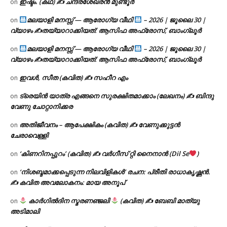
ഇഷ്ടം. (കഥ) ✍ ചന്ദ്രശേഖരൻ മുണ്ടൂർ
on
മലയാളി മനസ്സ് — ആരോഗ്യ വീഥി
– 2026 | ജൂലൈ 30 |
on
വ്യാഴം ✍
തയ്യാറാക്കിയത്: ആസിഫ അഫ്രോസ്, ബാംഗ്ലൂർ
മലയാളി മനസ്സ് — ആരോഗ്യ വീഥി
– 2026 | ജൂലൈ 30 |
on
വ്യാഴം ✍
തയ്യാറാക്കിയത്: ആസിഫ അഫ്രോസ്, ബാംഗ്ലൂർ
ഇവൾ, സീത (കവിത) ✍ സഹീറ എം
on
ട്രെയിൻ യാത്ര എങ്ങനെ സുരക്ഷിതമാക്കാം (ലേഖനം) ✍ ബിന്ദു
on
വേണു ചോറ്റാനിക്കര
അതിജീവനം – ആപേക്ഷികം (കവിത) ✍ വേണുക്കുട്ടൻ
on
ചേരാവെള്ളി
‘കിണറിനപ്പുറം’ (കവിത) ✍ വർഗീസ് റ്റി നൈനാൻ (Dil Se
)
on
‘നിശബ്ദമാക്കപ്പെടുന്ന നിലവിളികൾ’ രചന: പ്രീതി രാധാകൃഷ്ണൻ.
on
✍ കവിത അവലോകനം: മായ അനൂപ്
കാർഗിൽദിന സ്മരണഞ്ജലി
(കവിത) ✍ ബേബി മാത്യു
on
അടിമാലി