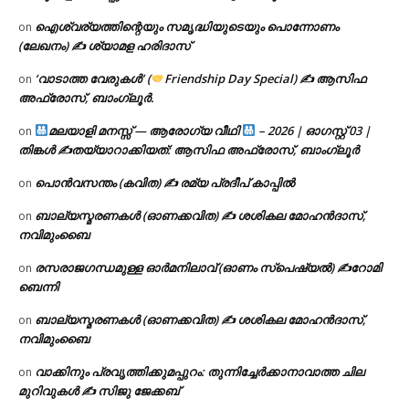
ഐശ്വര്യത്തിന്റെയും സമൃദ്ധിയുടെയും പൊന്നോണം
on
(ലേഖനം) ✍ ശ്യാമള ഹരിദാസ്
‘വാടാത്ത വേരുകൾ’ (
Friendship Day Special) ✍ ആസിഫ
on
അഫ്രോസ്, ബാംഗ്ലൂർ.
മലയാളി മനസ്സ് — ആരോഗ്യ വീഥി
– 2026 | ഓഗസ്റ്റ് 03 |
on
തിങ്കൾ ✍
തയ്യാറാക്കിയത്: ആസിഫ അഫ്രോസ്, ബാംഗ്ലൂർ
പൊൻവസന്തം (കവിത) ✍ രമ്യ പ്രദീപ് കാപ്പിൽ
on
ബാല്യസ്മരണകൾ (ഓണക്കവിത) ✍ ശശികല മോഹൻദാസ്,
on
നവിമുംബൈ
രസരാജഗന്ധമുള്ള ഓർമനിലാവ് (ഓണം സ്‌പെഷ്യൽ) ✍റോമി
on
ബെന്നി
ബാല്യസ്മരണകൾ (ഓണക്കവിത) ✍ ശശികല മോഹൻദാസ്,
on
നവിമുംബൈ
വാക്കിനും പ്രവൃത്തിക്കുമപ്പുറം: തുന്നിച്ചേർക്കാനാവാത്ത ചില
on
മുറിവുകൾ ✍️ സിജു ജേക്കബ്