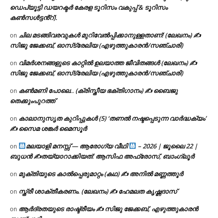
ഡെപ്യൂട്ടി ഡയറക്ടർ കേരള ടൂറിസം വകുപ്പ് & ടൂറിസം
കൺസൾട്ടൻ്റ്).
ചില മടങ്ങിവരവുകൾ മുറിവേൽപ്പിക്കാനുള്ളതാണ്! (ലേഖനം) ✍️
on
സിജു ജേക്കബ്, ഓസ്‌ട്രേലിയ (എഴുത്തുകാരൻ/സഞ്ചാരി)
വിമർശനങ്ങളുടെ കാറ്റിൽ ഉലയാത്ത ജീവിതങ്ങൾ (ലേഖനം) ✍️
on
സിജു ജേക്കബ്, ഓസ്‌ട്രേലിയ (എഴുത്തുകാരൻ/സഞ്ചാരി)
കൺമണി പോലെ.. (ക്രിസ്തീയ ഭക്തിഗാനം) ✍ ബൈജു
on
തെക്കുംപുറത്ത്
കാലാനുസൃത കുറിപ്പുകൾ (5) ‘തണൽ നഷ്ടപ്പെടുന്ന വാർദ്ധക്യം’
on
✍ സൈമ ശങ്കർ മൈസൂർ
മലയാളി മനസ്സ് — ആരോഗ്യ വീഥി
– 2026 | ജൂലൈ 22 |
on
ബുധൻ ✍
തയ്യാറാക്കിയത്: ആസിഫ അഫ്രോസ്, ബാംഗ്ലൂർ
മുക്തിയുടെ കാൽപ്പെരുമാറ്റം (കഥ) ✍ അനിൽ മണ്ണത്തൂർ
on
സ്ത്രീ ശാക്തീകരണം. (ലേഖനം) ✍ ഹേമലത കൃഷ്ണദാസ്
on
ആർദ്രതയുടെ രാഷ്ട്രീയം ✍️ സിജു ജേക്കബ്, എഴുത്തുകാരൻ
on