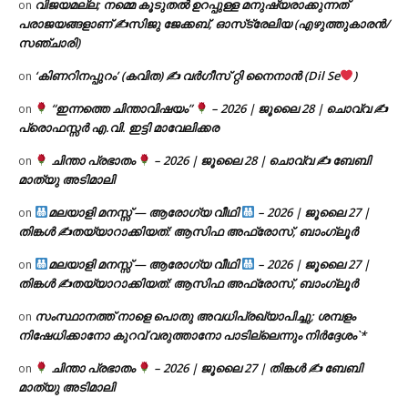
വിജയമല്ല; നമ്മെ കൂടുതൽ ഉറപ്പുള്ള മനുഷ്യരാക്കുന്നത്
on
പരാജയങ്ങളാണ് ✍️സിജു ജേക്കബ്, ഓസ്‌ട്രേലിയ (എഴുത്തുകാരൻ/
സഞ്ചാരി)
‘കിണറിനപ്പുറം’ (കവിത) ✍ വർഗീസ് റ്റി നൈനാൻ (Dil Se
)
on
“ഇന്നത്തെ ചിന്താവിഷയം”
– 2026 | ജൂലൈ 28 | ചൊവ്വ ✍
on
പ്രൊഫസ്സർ എ.വി. ഇട്ടി മാവേലിക്കര
ചിന്താ പ്രഭാതം
– 2026 | ജൂലൈ 28 | ചൊവ്വ ✍
ബേബി
on
മാത്യു അടിമാലി
മലയാളി മനസ്സ് — ആരോഗ്യ വീഥി
– 2026 | ജൂലൈ 27 |
on
തിങ്കൾ ✍
തയ്യാറാക്കിയത്: ആസിഫ അഫ്രോസ്, ബാംഗ്ലൂർ
മലയാളി മനസ്സ് — ആരോഗ്യ വീഥി
– 2026 | ജൂലൈ 27 |
on
തിങ്കൾ ✍
തയ്യാറാക്കിയത്: ആസിഫ അഫ്രോസ്, ബാംഗ്ലൂർ
സംസ്ഥാനത്ത് നാളെ പൊതു അവധിപ്രഖ്യാപിച്ചു; ശമ്പളം
on
നിഷേധിക്കാനോ കുറവ് വരുത്താനോ പാടില്ലെന്നും നിർദ്ദേശം`*
ചിന്താ പ്രഭാതം
– 2026 | ജൂലൈ 27 | തിങ്കൾ ✍
ബേബി
on
മാത്യു അടിമാലി