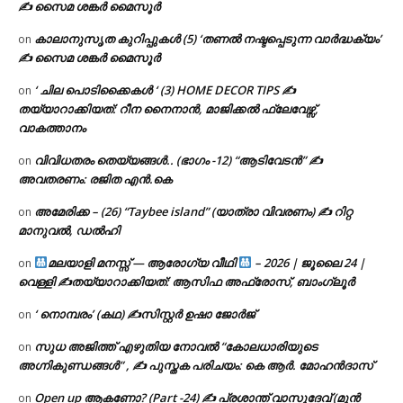
✍ സൈമ ശങ്കർ മൈസൂർ
കാലാനുസൃത കുറിപ്പുകൾ (5) ‘തണൽ നഷ്ടപ്പെടുന്ന വാർദ്ധക്യം’
on
✍ സൈമ ശങ്കർ മൈസൂർ
‘ ചില പൊടിക്കൈകൾ ‘ (3) HOME DECOR TIPS ✍
on
തയ്യാറാക്കിയത്: റീന നൈനാൻ, മാജിക്കൽ ഫ്ലേവേഴ്സ്,
വാകത്താനം
വിവിധതരം തെയ്യങ്ങൾ.. (ഭാഗം -12) “ആടിവേടൻ” ✍
on
അവതരണം: രജിത എൻ.കെ
അമേരിക്ക – (26) “Taybee island” (യാത്രാ വിവരണം) ✍ റിറ്റ
on
മാനുവൽ, ഡൽഹി
മലയാളി മനസ്സ് — ആരോഗ്യ വീഥി
– 2026 | ജൂലൈ 24 |
on
വെള്ളി ✍
തയ്യാറാക്കിയത്: ആസിഫ അഫ്രോസ്, ബാംഗ്ലൂർ
‘ നൊമ്പരം’ (കഥ) ✍സിസ്റ്റർ ഉഷാ ജോർജ്
on
സുധ അജിത്ത് എഴുതിയ നോവൽ “കോലധാരിയുടെ
on
അഗ്നികുണ്ഡങ്ങള്‍” , ✍ പുസ്തക പരിചയം: കെ ആർ. മോഹൻദാസ്
Open up ആകണോ? (Part -24) ✍ പ്രശാന്ത് വാസുദേവ് (മുൻ
on