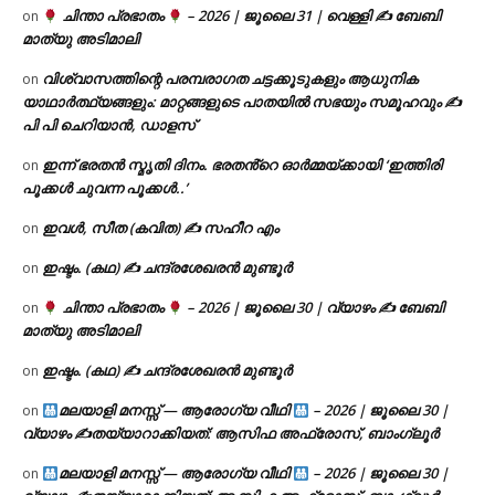
ചിന്താ പ്രഭാതം
– 2026 | ജൂലൈ 31 | വെള്ളി ✍
ബേബി
on
മാത്യു അടിമാലി
വിശ്വാസത്തിന്റെ പരമ്പരാഗത ചട്ടക്കൂടുകളും ആധുനിക
on
യാഥാർത്ഥ്യങ്ങളും: മാറ്റങ്ങളുടെ പാതയിൽ സഭയും സമൂഹവും ✍
പി പി ചെറിയാൻ, ഡാളസ്
ഇന്ന് ഭരതൻ സ്മൃതി ദിനം. ഭരതൻ്റെ ഓർമ്മയ്ക്കായി ‘ഇത്തിരി
on
പൂക്കൾ ചുവന്ന പൂക്കൾ..’
ഇവൾ, സീത (കവിത) ✍ സഹീറ എം
on
ഇഷ്ടം. (കഥ) ✍ ചന്ദ്രശേഖരൻ മുണ്ടൂർ
on
ചിന്താ പ്രഭാതം
– 2026 | ജൂലൈ 30 | വ്യാഴം ✍
ബേബി
on
മാത്യു അടിമാലി
ഇഷ്ടം. (കഥ) ✍ ചന്ദ്രശേഖരൻ മുണ്ടൂർ
on
മലയാളി മനസ്സ് — ആരോഗ്യ വീഥി
– 2026 | ജൂലൈ 30 |
on
വ്യാഴം ✍
തയ്യാറാക്കിയത്: ആസിഫ അഫ്രോസ്, ബാംഗ്ലൂർ
മലയാളി മനസ്സ് — ആരോഗ്യ വീഥി
– 2026 | ജൂലൈ 30 |
on