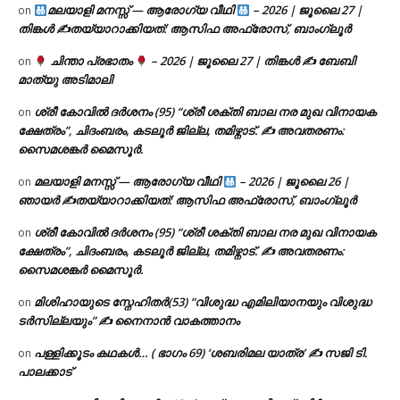
മലയാളി മനസ്സ് — ആരോഗ്യ വീഥി
– 2026 | ജൂലൈ 27 |
on
തിങ്കൾ ✍
തയ്യാറാക്കിയത്: ആസിഫ അഫ്രോസ്, ബാംഗ്ലൂർ
ചിന്താ പ്രഭാതം
– 2026 | ജൂലൈ 27 | തിങ്കൾ ✍
ബേബി
on
മാത്യു അടിമാലി
ശ്രീ കോവിൽ ദർശനം (95) “ശ്രീ ശക്തി ബാല നര മുഖ വിനായക
on
ക്ഷേത്രം”, ചിദംബരം, കടലൂർ ജില്ല, തമിഴ്നാട്. ✍ അവതരണം:
സൈമശങ്കർ മൈസൂർ.
മലയാളി മനസ്സ് — ആരോഗ്യ വീഥി
– 2026 | ജൂലൈ 26 |
on
ഞായർ ✍
തയ്യാറാക്കിയത്: ആസിഫ അഫ്രോസ്, ബാംഗ്ലൂർ
ശ്രീ കോവിൽ ദർശനം (95) “ശ്രീ ശക്തി ബാല നര മുഖ വിനായക
on
ക്ഷേത്രം”, ചിദംബരം, കടലൂർ ജില്ല, തമിഴ്നാട്. ✍ അവതരണം:
സൈമശങ്കർ മൈസൂർ.
മിശിഹായുടെ സ്നേഹിതർ(53) “വിശുദ്ധ എമിലിയാനയും വിശുദ്ധ
on
ടര്‍സില്ലയും” ✍ നൈനാൻ വാകത്താനം
പള്ളിക്കൂടം കഥകൾ… ( ഭാഗം 69) ‘ശബരിമല യാത്ര’ ✍ സജി ടി.
on
പാലക്കാട്