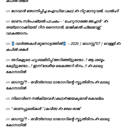
കപിൽ ശങ്കർ
ഭഗവാൻ തോന്നിപ്പിച്ച ഐഡിയ (കഥ) ✍ റിറ്റ മാനുവൽ, ഡൽഹി
on
ഓണം സ്പെഷ്യൽ പാചകം – ‘ ചെറുനാരങ്ങ അച്ചാർ ‘ ✍
on
തയ്യാറാക്കിയത്: റീന നൈനാൻ, മാജിക്കൽ ഫ്ലേവേഴ്സ്,
വാകത്താനം
വാർത്തകൾ ഒറ്റനോട്ടത്തിൽ
– 2026 | ഓഗസ്റ്റ് 07 | വെള്ളി ✍
on
കപിൽ ശങ്കർ
തറികളുടെ ഹൃദയമിടിപ്പ് അറിഞ്ഞിട്ടുണ്ടോ..? ആ ശബ്ദം
on
കേട്ടിട്ടുണ്ടോ…? ഇന്ന് ദേശീയ കൈത്തറി ദിനം..!! ✍ ലാലു
കോനാടിൽ
ഓഗസ്റ്റ് 𝟕 – രവീന്ദ്രനാഥ ടാഗോറിന്റെ സ്മൃതിദിനം ✍ ലാലു
on
കോനാടിൽ
നിലാവിനെ നൽകിയവൾ (കഥ)✍ജയകുമാരി കൊല്ലം
on
” ഓണപ്പുലരികൾ ” (കവിത) ✍ രേഖ രാജ്
on
ഓഗസ്റ്റ് 𝟕 – രവീന്ദ്രനാഥ ടാഗോറിന്റെ സ്മൃതിദിനം ✍ ലാലു
on
കോനാടിൽ