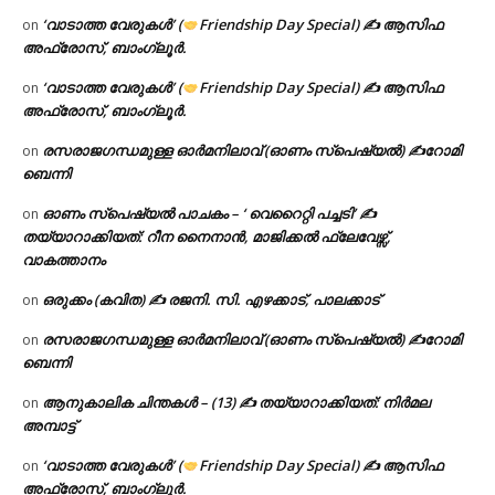
‘വാടാത്ത വേരുകൾ’ (
Friendship Day Special) ✍ ആസിഫ
on
അഫ്രോസ്, ബാംഗ്ലൂർ.
‘വാടാത്ത വേരുകൾ’ (
Friendship Day Special) ✍ ആസിഫ
on
അഫ്രോസ്, ബാംഗ്ലൂർ.
രസരാജഗന്ധമുള്ള ഓർമനിലാവ് (ഓണം സ്‌പെഷ്യൽ) ✍റോമി
on
ബെന്നി
ഓണം സ്പെഷ്യൽ പാചകം – ‘ വെറൈറ്റി പച്ചടി’ ✍
on
തയ്യാറാക്കിയത്: റീന നൈനാൻ, മാജിക്കൽ ഫ്ലേവേഴ്സ്,
വാകത്താനം
ഒരുക്കം (കവിത) ✍ രജനി. സി. എഴക്കാട്, പാലക്കാട്
on
രസരാജഗന്ധമുള്ള ഓർമനിലാവ് (ഓണം സ്‌പെഷ്യൽ) ✍റോമി
on
ബെന്നി
ആനുകാലിക ചിന്തകൾ – (13) ✍ തയ്യാറാക്കിയത്: നിർമല
on
അമ്പാട്ട്
‘വാടാത്ത വേരുകൾ’ (
Friendship Day Special) ✍ ആസിഫ
on
അഫ്രോസ്, ബാംഗ്ലൂർ.