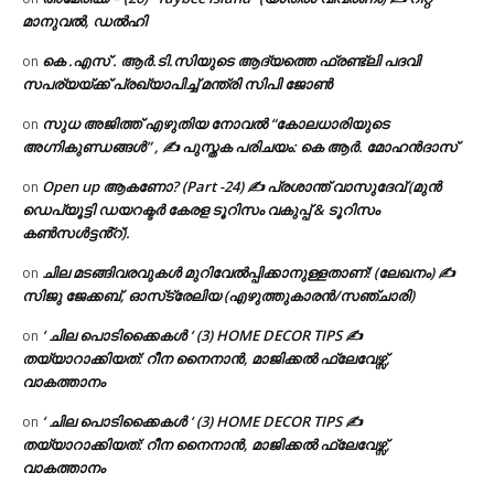
മാനുവൽ, ഡൽഹി
കെ .എസ് . ആർ.ടി.സിയുടെ ആദ്യത്തെ ഫ്രണ്ട്ലി പദവി
on
സപര്യയ്ക്ക് പ്രഖ്യാപിച്ച് മന്ത്രി സിപി ജോൺ
സുധ അജിത്ത് എഴുതിയ നോവൽ “കോലധാരിയുടെ
on
അഗ്നികുണ്ഡങ്ങള്‍” , ✍ പുസ്തക പരിചയം: കെ ആർ. മോഹൻദാസ്
Open up ആകണോ? (Part -24) ✍ പ്രശാന്ത് വാസുദേവ് (മുൻ
on
ഡെപ്യൂട്ടി ഡയറക്ടർ കേരള ടൂറിസം വകുപ്പ് & ടൂറിസം
കൺസൾട്ടൻ്റ്).
ചില മടങ്ങിവരവുകൾ മുറിവേൽപ്പിക്കാനുള്ളതാണ്! (ലേഖനം) ✍️
on
സിജു ജേക്കബ്, ഓസ്‌ട്രേലിയ (എഴുത്തുകാരൻ/സഞ്ചാരി)
‘ ചില പൊടിക്കൈകൾ ‘ (3) HOME DECOR TIPS ✍
on
തയ്യാറാക്കിയത്: റീന നൈനാൻ, മാജിക്കൽ ഫ്ലേവേഴ്സ്,
വാകത്താനം
‘ ചില പൊടിക്കൈകൾ ‘ (3) HOME DECOR TIPS ✍
on
തയ്യാറാക്കിയത്: റീന നൈനാൻ, മാജിക്കൽ ഫ്ലേവേഴ്സ്,
വാകത്താനം