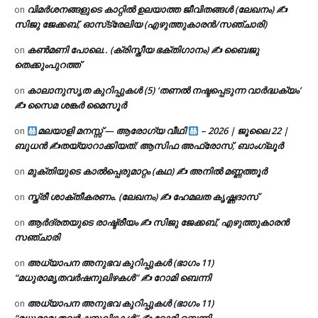
വിമർശനങ്ങളുടെ കാറ്റിൽ ഉലയാത്ത ജീവിതങ്ങൾ (ലേഖനം) ✍️
on
സിജു ജേക്കബ്, ഓസ്‌ട്രേലിയ (എഴുത്തുകാരൻ/സഞ്ചാരി)
കൺമണി പോലെ.. (ക്രിസ്തീയ ഭക്തിഗാനം) ✍ ബൈജു
on
തെക്കുംപുറത്ത്
കാലാനുസൃത കുറിപ്പുകൾ (5) ‘തണൽ നഷ്ടപ്പെടുന്ന വാർദ്ധക്യം’
on
✍ സൈമ ശങ്കർ മൈസൂർ
മലയാളി മനസ്സ് — ആരോഗ്യ വീഥി
– 2026 | ജൂലൈ 22 |
on
ബുധൻ ✍
തയ്യാറാക്കിയത്: ആസിഫ അഫ്രോസ്, ബാംഗ്ലൂർ
മുക്തിയുടെ കാൽപ്പെരുമാറ്റം (കഥ) ✍ അനിൽ മണ്ണത്തൂർ
on
സ്ത്രീ ശാക്തീകരണം. (ലേഖനം) ✍ ഹേമലത കൃഷ്ണദാസ്
on
ആർദ്രതയുടെ രാഷ്ട്രീയം ✍️ സിജു ജേക്കബ്, എഴുത്തുകാരൻ
on
സഞ്ചാരി
അധ്യാപന അനുഭവ കുറിപ്പുകൾ (ഭാഗം 11)
on
“മധുരാമൃതവർഷനൂലിഴകൾ” ✍ റോമി ബെന്നി
അധ്യാപന അനുഭവ കുറിപ്പുകൾ (ഭാഗം 11)
on