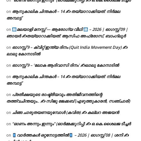
“ഓണം അന്നും ഇന്നും” (ഓർമ്മക്കുറിപ്പ്) ✍ ഒ.കെ.ശൈലജ ടീച്ചർ
on
ആനുകാലിക ചിന്തകൾ – 14 ✍ തയ്യാറാക്കിയത്: നിർമല
on
അമ്പാട്ട്
മലയാളി മനസ്സ് — ആരോഗ്യ വീഥി
– 2026 | ഓഗസ്റ്റ് 09 |
on
ഞായർ ✍
തയ്യാറാക്കിയത്: ആസിഫ അഫ്രോസ്, ബാംഗ്ലൂർ
ഓഗസ്റ്റ് 9 – ക്വിറ്റ് ഇന്ത്യ ദിനം (Quit India Movement Day) ✍
on
ലാലു കോനാടിൽ
ഓഗസ്റ്റ് 9 – ‘ലോക ആദിവാസി ദിനം’ ✍️ലാലു കോനാടിൽ
on
ആനുകാലിക ചിന്തകൾ – 14 ✍ തയ്യാറാക്കിയത്: നിർമല
on
അമ്പാട്ട്
പ്രതീക്ഷയുടെ രാഷ്ട്രീയവും അതിജീവനത്തിന്റെ
on
തത്ത്വചിന്തയും.. ✍️ സിജു ജേക്കബ് (എഴുത്തുകാരൻ, സഞ്ചാരി)
ചിങ്ങ ചാരുതയണയുമ്പോൾ (കവിത) ✍ കല്ലറ അജയൻ
on
“ഓണം അന്നും ഇന്നും” (ഓർമ്മക്കുറിപ്പ്) ✍ ഒ.കെ.ശൈലജ ടീച്ചർ
on
വാർത്തകൾ ഒറ്റനോട്ടത്തിൽ
– 2026 | ഓഗസ്റ്റ് 08 | ശനി ✍
on