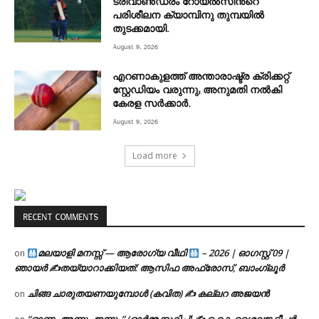
ട്രിവാൺഡ്രം റോയൽസിന്‍റെ
പരിശീലന ക്യാമ്പിനു തുമ്പയില്‍
തുടക്കമായി.
August 9, 2026
എറണാകുളത്ത് അന്താരാഷ്ട്ര ക്രിക്കറ്റ്
സ്റ്റേഡിയം വരുന്നു; അനുമതി നൽകി
കേരള സർക്കാർ.
August 9, 2026
Load more
RECENT COMMENTS
മലയാളി മനസ്സ് — ആരോഗ്യ വീഥി
– 2026 | ഓഗസ്റ്റ് 09 |
on
ഞായർ ✍
തയ്യാറാക്കിയത്: ആസിഫ അഫ്രോസ്, ബാംഗ്ലൂർ
ചിങ്ങ ചാരുതയണയുമ്പോൾ (കവിത) ✍ കല്ലറ അജയൻ
on