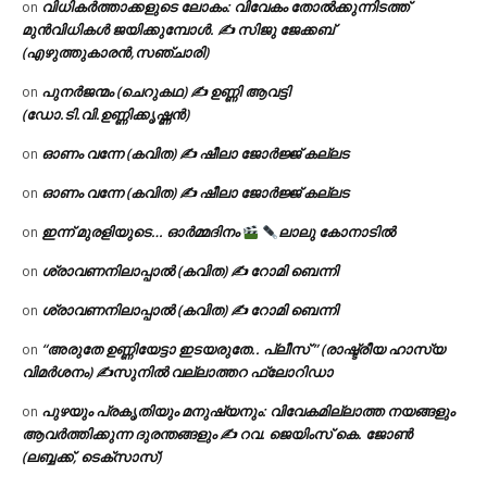
വിധികർത്താക്കളുടെ ലോകം: വിവേകം തോൽക്കുന്നിടത്ത്
on
മുൻവിധികൾ ജയിക്കുമ്പോൾ. ✍️ സിജു ജേക്കബ്
(എഴുത്തുകാരൻ,സഞ്ചാരി)
പുനർജന്മം (ചെറുകഥ) ✍ ഉണ്ണി ആവട്ടി
on
(ഡോ.ടി.വി.ഉണ്ണിക്കൃഷ്ണൻ)
ഓണം വന്നേ (കവിത) ✍ ഷീലാ ജോർജ്ജ് കല്ലട
on
ഓണം വന്നേ (കവിത) ✍ ഷീലാ ജോർജ്ജ് കല്ലട
on
ഇന്ന് മുരളിയുടെ… ഓർമ്മദിനം
ലാലു കോനാടിൽ
on
ശ്രാവണനിലാപ്പാൽ (കവിത) ✍ റോമി ബെന്നി
on
ശ്രാവണനിലാപ്പാൽ (കവിത) ✍ റോമി ബെന്നി
on
“അരുതേ ഉണ്ണിയേട്ടാ ഇടയരുതേ.. പ്ലീസ് ” (രാഷ്ട്രീയ ഹാസ്യ
on
വിമർശനം) ✍സുനിൽ വല്ലാത്തറ ഫ്ലോറിഡാ
പുഴയും പ്രകൃതിയും മനുഷ്യനും: വിവേകമില്ലാത്ത നയങ്ങളും
on
ആവർത്തിക്കുന്ന ദുരന്തങ്ങളും ✍ റവ. ജെയിംസ് കെ. ജോൺ
(ലബ്ബക്ക്, ടെക്സാസ്)