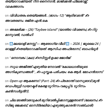
തയ്യാറാക്കിയത്: റീന നൈനാൻ, മാജിക്കൽ ഫ്ലേവേഴ്സ്,
വാകത്താനം
വിവിധതരം തെയ്യങ്ങൾ.. (ഭാഗം -12) “ആടിവേടൻ” ✍
on
അവതരണം: രജിത എൻ.കെ
അമേരിക്ക – (26) “Taybee island” (യാത്രാ വിവരണം) ✍ റിറ്റ
on
മാനുവൽ, ഡൽഹി
മലയാളി മനസ്സ് — ആരോഗ്യ വീഥി
– 2026 | ജൂലൈ 24 |
on
വെള്ളി ✍
തയ്യാറാക്കിയത്: ആസിഫ അഫ്രോസ്, ബാംഗ്ലൂർ
‘ നൊമ്പരം’ (കഥ) ✍സിസ്റ്റർ ഉഷാ ജോർജ്
on
സുധ അജിത്ത് എഴുതിയ നോവൽ “കോലധാരിയുടെ
on
അഗ്നികുണ്ഡങ്ങള്‍” , ✍ പുസ്തക പരിചയം: കെ ആർ. മോഹൻദാസ്
Open up ആകണോ? (Part -24) ✍ പ്രശാന്ത് വാസുദേവ് (മുൻ
on
ഡെപ്യൂട്ടി ഡയറക്ടർ കേരള ടൂറിസം വകുപ്പ് & ടൂറിസം
കൺസൾട്ടൻ്റ്).
ചില മടങ്ങിവരവുകൾ മുറിവേൽപ്പിക്കാനുള്ളതാണ്! (ലേഖനം) ✍️
on
സിജു ജേക്കബ്, ഓസ്‌ട്രേലിയ (എഴുത്തുകാരൻ/സഞ്ചാരി)