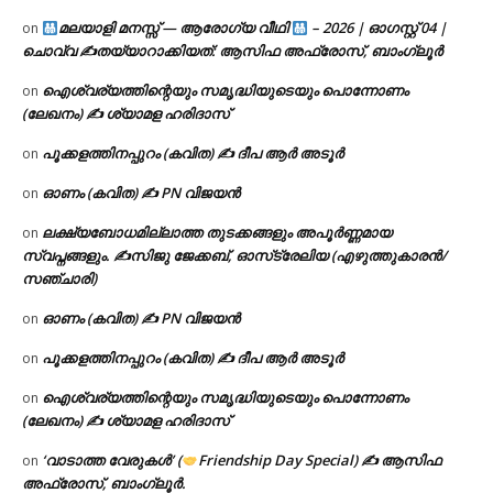
മലയാളി മനസ്സ് — ആരോഗ്യ വീഥി
– 2026 | ഓഗസ്റ്റ് 04 |
on
ചൊവ്വ ✍
തയ്യാറാക്കിയത്: ആസിഫ അഫ്രോസ്, ബാംഗ്ലൂർ
ഐശ്വര്യത്തിന്റെയും സമൃദ്ധിയുടെയും പൊന്നോണം
on
(ലേഖനം) ✍ ശ്യാമള ഹരിദാസ്
പൂക്കളത്തിനപ്പുറം (കവിത) ✍ ദീപ ആർ അടൂർ
on
ഓണം (കവിത) ✍ PN വിജയൻ
on
ലക്ഷ്യബോധമില്ലാത്ത തുടക്കങ്ങളും അപൂർണ്ണമായ
on
സ്വപ്നങ്ങളും. ✍️സിജു ജേക്കബ്, ഓസ്‌ട്രേലിയ (എഴുത്തുകാരൻ/
സഞ്ചാരി)
ഓണം (കവിത) ✍ PN വിജയൻ
on
പൂക്കളത്തിനപ്പുറം (കവിത) ✍ ദീപ ആർ അടൂർ
on
ഐശ്വര്യത്തിന്റെയും സമൃദ്ധിയുടെയും പൊന്നോണം
on
(ലേഖനം) ✍ ശ്യാമള ഹരിദാസ്
‘വാടാത്ത വേരുകൾ’ (
Friendship Day Special) ✍ ആസിഫ
on
അഫ്രോസ്, ബാംഗ്ലൂർ.