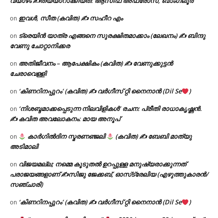
വ്യാഴം ✍
തയ്യാറാക്കിയത്: ആസിഫ അഫ്രോസ്, ബാംഗ്ലൂർ
ഇവൾ, സീത (കവിത) ✍ സഹീറ എം
on
ട്രെയിൻ യാത്ര എങ്ങനെ സുരക്ഷിതമാക്കാം (ലേഖനം) ✍ ബിന്ദു
on
വേണു ചോറ്റാനിക്കര
അതിജീവനം – ആപേക്ഷികം (കവിത) ✍ വേണുക്കുട്ടൻ
on
ചേരാവെള്ളി
‘കിണറിനപ്പുറം’ (കവിത) ✍ വർഗീസ് റ്റി നൈനാൻ (Dil Se
)
on
‘നിശബ്ദമാക്കപ്പെടുന്ന നിലവിളികൾ’ രചന: പ്രീതി രാധാകൃഷ്ണൻ.
on
✍ കവിത അവലോകനം: മായ അനൂപ്
കാർഗിൽദിന സ്മരണഞ്ജലി
(കവിത) ✍ ബേബി മാത്യു
on
അടിമാലി
വിജയമല്ല; നമ്മെ കൂടുതൽ ഉറപ്പുള്ള മനുഷ്യരാക്കുന്നത്
on
പരാജയങ്ങളാണ് ✍️സിജു ജേക്കബ്, ഓസ്‌ട്രേലിയ (എഴുത്തുകാരൻ/
സഞ്ചാരി)
‘കിണറിനപ്പുറം’ (കവിത) ✍ വർഗീസ് റ്റി നൈനാൻ (Dil Se
)
on