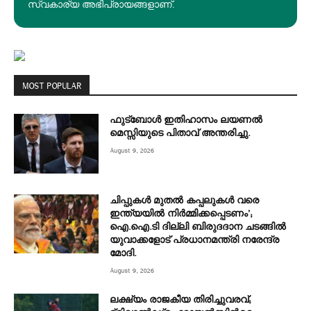
സ്വകാര്യ അഭിപ്രായങ്ങളാണ്.
MOST POPULAR
ഫുട്ബോൾ ഇതിഹാസം ലയണൽ
മെസ്സിയുടെ പിതാവ് അന്തരിച്ചു.
August 9, 2026
ചിപ്പുകൾ മുതൽ കപ്പലുകൾ വരെ
ഇന്ത്യയിൽ നിർമ്മിക്കപ്പെടണം’;
ഐ.ഐ.ടി ദില്ലി ബിരുദദാന ചടങ്ങിൽ
യുവാക്കളോട് പ്രധാനമന്ത്രി നരേന്ദ്ര
മോദി.
August 9, 2026
ലക്ഷ്യം രാജകീയ തിരിച്ചുവരവ്;