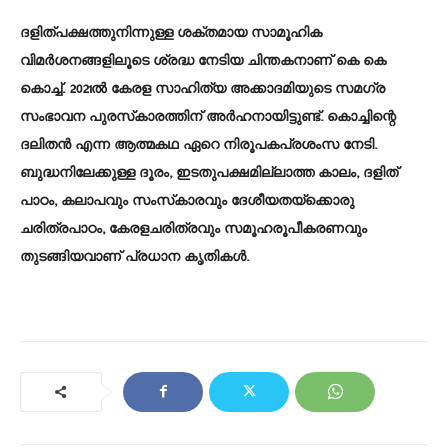
ദളിത്പക്ഷത്തുനിന്നുള്ള ശക്തമായ സാമൂഹിക
വിമര്‍ശനങ്ങളിലൂടെ ശ്രദ്ധ നേടിയ ചിന്തകനാണ് കെ കെ
കൊച്ച്. 2021ല്‍ കേരള സാഹിത്യ അക്കാദമിയുടെ സമഗ്ര
സംഭാവന പുരസ്‌കാരത്തിന് അര്‍ഹനായിട്ടുണ്ട്. കൊച്ചിന്റെ
ദലിതന്‍ എന്ന ആത്മകഥ ഏറെ നിരൂപകപ്രശംസ നേടി.
ബുദ്ധനിലേക്കുള്ള ദൂരം, ഇടതുപക്ഷമില്ലാത്ത കാലം, ദളിത്
പാഠം, കലാപവും സംസ്‌കാരവും ദേശീയതയ്‌ക്കൊരു
ചരിത്രപാഠം, കേരളചരിത്രവും സമൂഹരൂപീകരണവും
തുടങ്ങിയവാണ് പ്രധാന കൃതികള്‍.