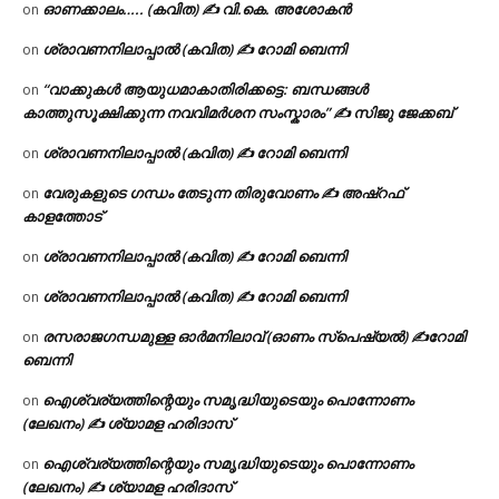
ഓണക്കാലം….. (കവിത) ✍ വി.കെ. അശോകൻ
on
ശ്രാവണനിലാപ്പാൽ (കവിത) ✍ റോമി ബെന്നി
on
“വാക്കുകൾ ആയുധമാകാതിരിക്കട്ടെ: ബന്ധങ്ങൾ
on
കാത്തുസൂക്ഷിക്കുന്ന നവവിമർശന സംസ്കാരം” ✍️ സിജു ജേക്കബ്
ശ്രാവണനിലാപ്പാൽ (കവിത) ✍ റോമി ബെന്നി
on
വേരുകളുടെ ഗന്ധം തേടുന്ന തിരുവോണം ✍ അഷ്റഫ്
on
കാളത്തോട്
ശ്രാവണനിലാപ്പാൽ (കവിത) ✍ റോമി ബെന്നി
on
ശ്രാവണനിലാപ്പാൽ (കവിത) ✍ റോമി ബെന്നി
on
രസരാജഗന്ധമുള്ള ഓർമനിലാവ് (ഓണം സ്‌പെഷ്യൽ) ✍റോമി
on
ബെന്നി
ഐശ്വര്യത്തിന്റെയും സമൃദ്ധിയുടെയും പൊന്നോണം
on
(ലേഖനം) ✍ ശ്യാമള ഹരിദാസ്
ഐശ്വര്യത്തിന്റെയും സമൃദ്ധിയുടെയും പൊന്നോണം
on
(ലേഖനം) ✍ ശ്യാമള ഹരിദാസ്