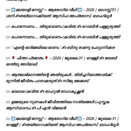
മലയാളി മനസ്സ് — ആരോഗ്യ വീഥി
– 2026 | ഓഗസ്റ്റ് 01 |
on
ശനി ✍
തയ്യാറാക്കിയത്: ആസിഫ അഫ്രോസ്, ബാംഗ്ലൂർ
പൊന്നോണം … തിരുവോണം (കവിത) ✍ റോബിൻ പള്ളുരുത്തി
on
പൊന്നോണം … തിരുവോണം (കവിത) ✍ റോബിൻ പള്ളുരുത്തി
on
‘ എന്റെ ഓർമ്മയിലെ ഓണം ‘ ✍ ബിന്ദു വേണു ചോറ്റാനിക്കര
on
ചിന്താ പ്രഭാതം
– 2026 | ജൂലൈ 31 | വെള്ളി ✍
ബേബി
on
മാത്യു അടിമാലി
ആത്മാഭിമാനത്തിന്റെ അതിരുകൾ.. തിരിച്ചറിയാത്തവർക്ക്
on
മുന്നിൽ ജീവിതം പാഴാക്കരുത് ✍️ സിജു ജേക്കബ്
മാലാഖ (കവിത) ✍ രാഹുൽ രാധാകൃഷ്ണൻ
on
ഉമ്മയുടെ നുണകൾ ജീവിതത്തിലെ സത്യങ്ങൾ (പുസ്തക
on
ആസ്വാദനം) ✍ പി എൻ വിജയൻ
മലയാളി മനസ്സ് — ആരോഗ്യ വീഥി
– 2026 | ജൂലൈ 31 |
on
വെള്ളി | ✍
തയ്യാറാക്കിയത്: ആസിഫ അഫ്രോസ്, ബാംഗ്ലൂർ