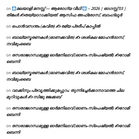
മലയാളി മനസ്സ് — ആരോഗ്യ വീഥി
– 2026 | ഓഗസ്റ്റ് 03 |
on
തിങ്കൾ ✍
തയ്യാറാക്കിയത്: ആസിഫ അഫ്രോസ്, ബാംഗ്ലൂർ
പൊൻവസന്തം (കവിത) ✍ രമ്യ പ്രദീപ് കാപ്പിൽ
on
ബാല്യസ്മരണകൾ (ഓണക്കവിത) ✍ ശശികല മോഹൻദാസ്,
on
നവിമുംബൈ
രസരാജഗന്ധമുള്ള ഓർമനിലാവ് (ഓണം സ്‌പെഷ്യൽ) ✍റോമി
on
ബെന്നി
ബാല്യസ്മരണകൾ (ഓണക്കവിത) ✍ ശശികല മോഹൻദാസ്,
on
നവിമുംബൈ
വാക്കിനും പ്രവൃത്തിക്കുമപ്പുറം: തുന്നിച്ചേർക്കാനാവാത്ത ചില
on
മുറിവുകൾ ✍️ സിജു ജേക്കബ്
രസരാജഗന്ധമുള്ള ഓർമനിലാവ് (ഓണം സ്‌പെഷ്യൽ) ✍റോമി
on
ബെന്നി
രസരാജഗന്ധമുള്ള ഓർമനിലാവ് (ഓണം സ്‌പെഷ്യൽ) ✍റോമി
on
ബെന്നി