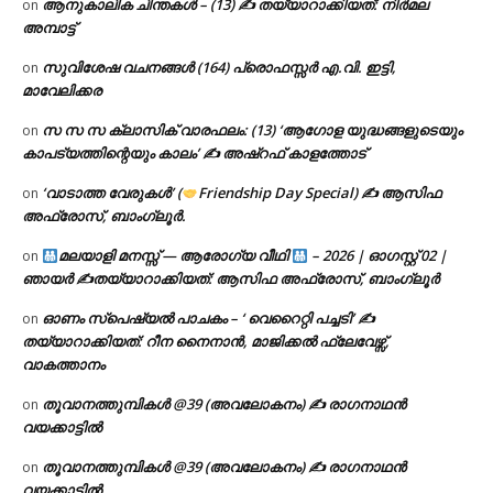
ആനുകാലിക ചിന്തകൾ – (13) ✍ തയ്യാറാക്കിയത്: നിർമല
on
അമ്പാട്ട്
സുവിശേഷ വചനങ്ങൾ (164) പ്രൊഫസ്സർ എ.വി. ഇട്ടി,
on
മാവേലിക്കര
സ സ സ ക്ലാസിക് വാരഫലം: (13) ‘ആഗോള യുദ്ധങ്ങളുടെയും
on
കാപട്യത്തിന്റെയും കാലം’ ✍ അഷ്റഫ് കാളത്തോട്
‘വാടാത്ത വേരുകൾ’ (
Friendship Day Special) ✍ ആസിഫ
on
അഫ്രോസ്, ബാംഗ്ലൂർ.
മലയാളി മനസ്സ് — ആരോഗ്യ വീഥി
– 2026 | ഓഗസ്റ്റ് 02 |
on
ഞായർ ✍
തയ്യാറാക്കിയത്: ആസിഫ അഫ്രോസ്, ബാംഗ്ലൂർ
ഓണം സ്പെഷ്യൽ പാചകം – ‘ വെറൈറ്റി പച്ചടി’ ✍
on
തയ്യാറാക്കിയത്: റീന നൈനാൻ, മാജിക്കൽ ഫ്ലേവേഴ്സ്,
വാകത്താനം
തൂവാനത്തുമ്പികൾ @39 (അവലോകനം) ✍ രാഗനാഥൻ
on
വയക്കാട്ടിൽ
തൂവാനത്തുമ്പികൾ @39 (അവലോകനം) ✍ രാഗനാഥൻ
on
വയക്കാട്ടിൽ