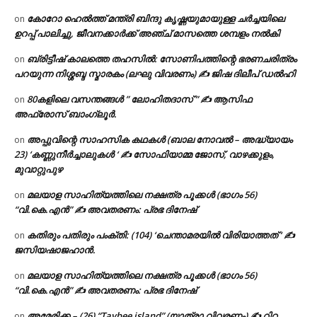
കോറോ ഹെൽത്ത് മന്ത്രി ബിന്ദു കൃഷ്ണയുമായുള്ള ചർച്ചയിലെ
on
ഉറപ്പ് പാലിച്ചു, ജീവനക്കാർക്ക് അഞ്ച് മാസത്തെ ശമ്പളം നൽകി
ബ്രിട്ടീഷ് കാലത്തെ തഹസിൽ: സോണിപത്തിന്റെ ഭരണചരിത്രം
on
പറയുന്ന നിശ്ശബ്ദ സ്മാരകം (ലഘു വിവരണം) ✍ ജിഷ ദിലീപ് ഡൽഹി
80കളിലെ വസന്തങ്ങൾ ” ലോഹിതദാസ് ” ✍ ആസിഫ
on
അഫ്രോസ് ബാംഗ്ലൂർ.
അപ്പുവിന്റെ സാഹസിക കഥകൾ (ബാല നോവൽ – അദ്ധ്യായം
on
23) ‘കണ്ണുനീർച്ചാലുകൾ ‘ ✍ സോഫിയാമ്മ ജോസ്, വാഴക്കുളം,
മുവാറ്റുപുഴ
മലയാള സാഹിത്യത്തിലെ നക്ഷത്ര പൂക്കൾ (ഭാഗം 56)
on
“വി.കെ.എൻ” ✍ അവതരണം: പ്രഭ ദിനേഷ്
കതിരും പതിരും പംക്തി: (104) ‘ചെന്താമരയിൽ വിരിയാത്തത് ‘ ✍
on
ജസിയഷാജഹാൻ.
മലയാള സാഹിത്യത്തിലെ നക്ഷത്ര പൂക്കൾ (ഭാഗം 56)
on
“വി.കെ.എൻ” ✍ അവതരണം: പ്രഭ ദിനേഷ്
അമേരിക്ക – (26) “Taybee island” (യാത്രാ വിവരണം) ✍ റിറ്റ
on