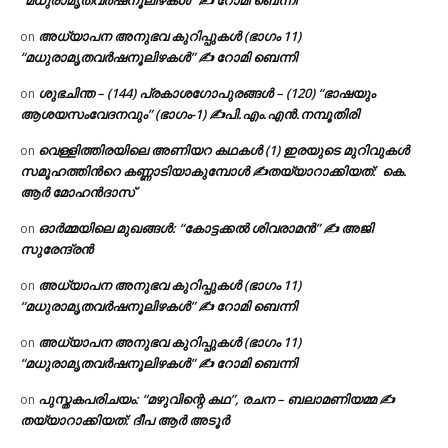
“മധുരാമൃതവർഷനൂലിഴകൾ” ✍ റോമി ബെന്നി
അധ്യാപന അനുഭവ കുറിപ്പുകൾ (ഭാഗം 11)
on
“മധുരാമൃതവർഷനൂലിഴകൾ” ✍ റോമി ബെന്നി
ശുഭചിന്ത – (144) പ്രകാശഗോപുരങ്ങൾ – (120) “ഭാഷയും
on
ആശയസംവേദനവും” (ഭാഗം-1) ✍പി.എം.എൻ.നമ്പൂതിരി
വെള്ളിത്തിരയിലെ അണിയറ കഥകൾ (1) ഇരയുടെ മുറിവുകൾ
on
സമൂഹത്തിന്‍റെ കണ്ണാടിയാകുമ്പോൾ ✍തയ്യാറാക്കിയത്: കെ.
ആര്‍ മോഹന്‍ദാസ്
ഓർമ്മയിലെ മുഖങ്ങൾ: “കോട്ടക്കൽ ശിവരാമൻ” ✍ അജി
on
സുരേന്ദ്രൻ
അധ്യാപന അനുഭവ കുറിപ്പുകൾ (ഭാഗം 11)
on
“മധുരാമൃതവർഷനൂലിഴകൾ” ✍ റോമി ബെന്നി
അധ്യാപന അനുഭവ കുറിപ്പുകൾ (ഭാഗം 11)
on
“മധുരാമൃതവർഷനൂലിഴകൾ” ✍ റോമി ബെന്നി
പുസ്തകപരിചയം: “മഴുവിന്റെ കഥ”, രചന – ബലാമണിയമ്മ ✍
on
തയ്യാറാക്കിയത്: ദീപ ആർ അടൂർ