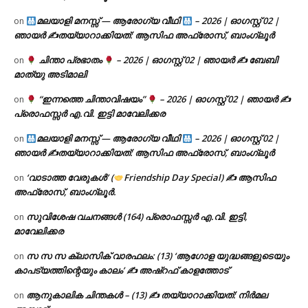
മലയാളി മനസ്സ് — ആരോഗ്യ വീഥി
– 2026 | ഓഗസ്റ്റ് 02 |
on
ഞായർ ✍
തയ്യാറാക്കിയത്: ആസിഫ അഫ്രോസ്, ബാംഗ്ലൂർ
ചിന്താ പ്രഭാതം
– 2026 | ഓഗസ്റ്റ് 02 | ഞായർ ✍
ബേബി
on
മാത്യു അടിമാലി
“ഇന്നത്തെ ചിന്താവിഷയം”
– 2026 | ഓഗസ്റ്റ് 02 | ഞായർ ✍
on
പ്രൊഫസ്സർ എ.വി. ഇട്ടി മാവേലിക്കര
മലയാളി മനസ്സ് — ആരോഗ്യ വീഥി
– 2026 | ഓഗസ്റ്റ് 02 |
on
ഞായർ ✍
തയ്യാറാക്കിയത്: ആസിഫ അഫ്രോസ്, ബാംഗ്ലൂർ
‘വാടാത്ത വേരുകൾ’ (
Friendship Day Special) ✍ ആസിഫ
on
അഫ്രോസ്, ബാംഗ്ലൂർ.
സുവിശേഷ വചനങ്ങൾ (164) പ്രൊഫസ്സർ എ.വി. ഇട്ടി,
on
മാവേലിക്കര
സ സ സ ക്ലാസിക് വാരഫലം: (13) ‘ആഗോള യുദ്ധങ്ങളുടെയും
on
കാപട്യത്തിന്റെയും കാലം’ ✍ അഷ്റഫ് കാളത്തോട്
ആനുകാലിക ചിന്തകൾ – (13) ✍ തയ്യാറാക്കിയത്: നിർമല
on