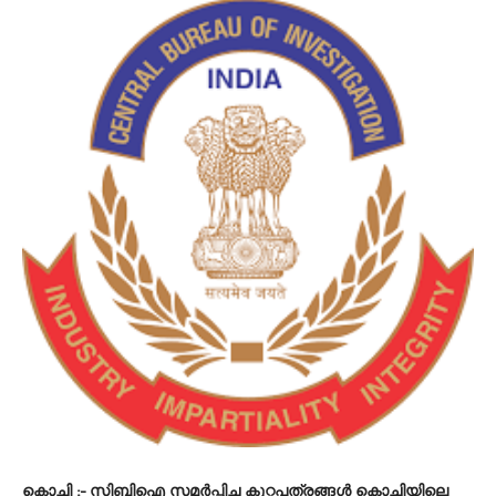
കൊച്ചി
:- സിബിഐ സമർപ്പിച്ച കുറ്റപത്രങ്ങൾ കൊച്ചിയിലെ