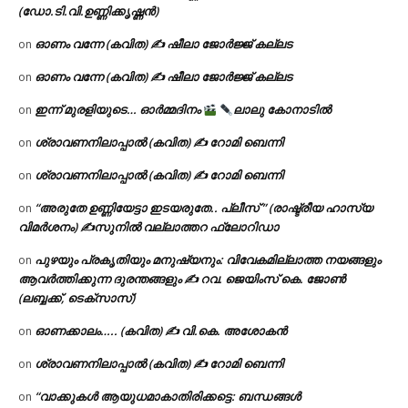
(ഡോ.ടി.വി.ഉണ്ണിക്കൃഷ്ണൻ)
ഓണം വന്നേ (കവിത) ✍ ഷീലാ ജോർജ്ജ് കല്ലട
on
ഓണം വന്നേ (കവിത) ✍ ഷീലാ ജോർജ്ജ് കല്ലട
on
ഇന്ന് മുരളിയുടെ… ഓർമ്മദിനം
ലാലു കോനാടിൽ
on
ശ്രാവണനിലാപ്പാൽ (കവിത) ✍ റോമി ബെന്നി
on
ശ്രാവണനിലാപ്പാൽ (കവിത) ✍ റോമി ബെന്നി
on
“അരുതേ ഉണ്ണിയേട്ടാ ഇടയരുതേ.. പ്ലീസ് ” (രാഷ്ട്രീയ ഹാസ്യ
on
വിമർശനം) ✍സുനിൽ വല്ലാത്തറ ഫ്ലോറിഡാ
പുഴയും പ്രകൃതിയും മനുഷ്യനും: വിവേകമില്ലാത്ത നയങ്ങളും
on
ആവർത്തിക്കുന്ന ദുരന്തങ്ങളും ✍ റവ. ജെയിംസ് കെ. ജോൺ
(ലബ്ബക്ക്, ടെക്സാസ്)
ഓണക്കാലം….. (കവിത) ✍ വി.കെ. അശോകൻ
on
ശ്രാവണനിലാപ്പാൽ (കവിത) ✍ റോമി ബെന്നി
on
“വാക്കുകൾ ആയുധമാകാതിരിക്കട്ടെ: ബന്ധങ്ങൾ
on