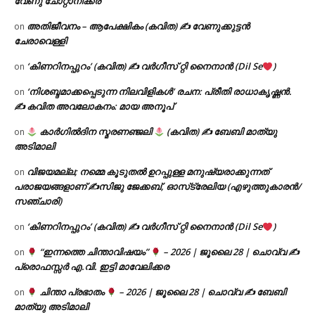
വേണു ചോറ്റാനിക്കര
അതിജീവനം – ആപേക്ഷികം (കവിത) ✍ വേണുക്കുട്ടൻ
on
ചേരാവെള്ളി
‘കിണറിനപ്പുറം’ (കവിത) ✍ വർഗീസ് റ്റി നൈനാൻ (Dil Se
)
on
‘നിശബ്ദമാക്കപ്പെടുന്ന നിലവിളികൾ’ രചന: പ്രീതി രാധാകൃഷ്ണൻ.
on
✍ കവിത അവലോകനം: മായ അനൂപ്
കാർഗിൽദിന സ്മരണഞ്ജലി
(കവിത) ✍ ബേബി മാത്യു
on
അടിമാലി
വിജയമല്ല; നമ്മെ കൂടുതൽ ഉറപ്പുള്ള മനുഷ്യരാക്കുന്നത്
on
പരാജയങ്ങളാണ് ✍️സിജു ജേക്കബ്, ഓസ്‌ട്രേലിയ (എഴുത്തുകാരൻ/
സഞ്ചാരി)
‘കിണറിനപ്പുറം’ (കവിത) ✍ വർഗീസ് റ്റി നൈനാൻ (Dil Se
)
on
“ഇന്നത്തെ ചിന്താവിഷയം”
– 2026 | ജൂലൈ 28 | ചൊവ്വ ✍
on
പ്രൊഫസ്സർ എ.വി. ഇട്ടി മാവേലിക്കര
ചിന്താ പ്രഭാതം
– 2026 | ജൂലൈ 28 | ചൊവ്വ ✍
ബേബി
on
മാത്യു അടിമാലി