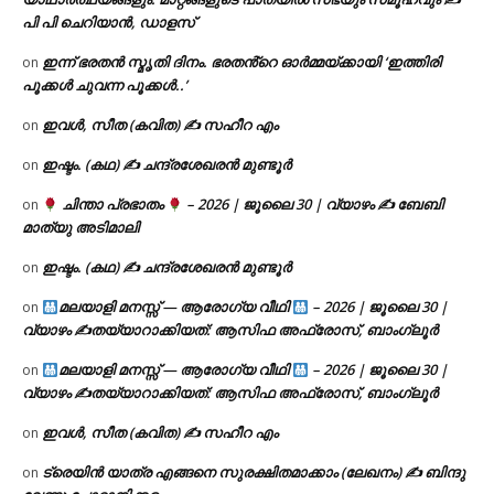
പി പി ചെറിയാൻ, ഡാളസ്
ഇന്ന് ഭരതൻ സ്മൃതി ദിനം. ഭരതൻ്റെ ഓർമ്മയ്ക്കായി ‘ഇത്തിരി
on
പൂക്കൾ ചുവന്ന പൂക്കൾ..’
ഇവൾ, സീത (കവിത) ✍ സഹീറ എം
on
ഇഷ്ടം. (കഥ) ✍ ചന്ദ്രശേഖരൻ മുണ്ടൂർ
on
ചിന്താ പ്രഭാതം
– 2026 | ജൂലൈ 30 | വ്യാഴം ✍
ബേബി
on
മാത്യു അടിമാലി
ഇഷ്ടം. (കഥ) ✍ ചന്ദ്രശേഖരൻ മുണ്ടൂർ
on
മലയാളി മനസ്സ് — ആരോഗ്യ വീഥി
– 2026 | ജൂലൈ 30 |
on
വ്യാഴം ✍
തയ്യാറാക്കിയത്: ആസിഫ അഫ്രോസ്, ബാംഗ്ലൂർ
മലയാളി മനസ്സ് — ആരോഗ്യ വീഥി
– 2026 | ജൂലൈ 30 |
on
വ്യാഴം ✍
തയ്യാറാക്കിയത്: ആസിഫ അഫ്രോസ്, ബാംഗ്ലൂർ
ഇവൾ, സീത (കവിത) ✍ സഹീറ എം
on
ട്രെയിൻ യാത്ര എങ്ങനെ സുരക്ഷിതമാക്കാം (ലേഖനം) ✍ ബിന്ദു
on