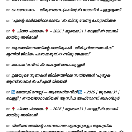
പൊന്നോണം … തിരുവോണം (കവിത) ✍ റോബിൻ പള്ളുരുത്തി
on
‘ എന്റെ ഓർമ്മയിലെ ഓണം ‘ ✍ ബിന്ദു വേണു ചോറ്റാനിക്കര
on
ചിന്താ പ്രഭാതം
– 2026 | ജൂലൈ 31 | വെള്ളി ✍
ബേബി
on
മാത്യു അടിമാലി
ആത്മാഭിമാനത്തിന്റെ അതിരുകൾ.. തിരിച്ചറിയാത്തവർക്ക്
on
മുന്നിൽ ജീവിതം പാഴാക്കരുത് ✍️ സിജു ജേക്കബ്
മാലാഖ (കവിത) ✍ രാഹുൽ രാധാകൃഷ്ണൻ
on
ഉമ്മയുടെ നുണകൾ ജീവിതത്തിലെ സത്യങ്ങൾ (പുസ്തക
on
ആസ്വാദനം) ✍ പി എൻ വിജയൻ
മലയാളി മനസ്സ് — ആരോഗ്യ വീഥി
– 2026 | ജൂലൈ 31 |
on
വെള്ളി | ✍
തയ്യാറാക്കിയത്: ആസിഫ അഫ്രോസ്, ബാംഗ്ലൂർ
ചിന്താ പ്രഭാതം
– 2026 | ജൂലൈ 31 | വെള്ളി ✍
ബേബി
on
മാത്യു അടിമാലി
വിശ്വാസത്തിന്റെ പരമ്പരാഗത ചട്ടക്കൂടുകളും ആധുനിക
on
യാഥാർത്ഥ്യങ്ങളും: മാറ്റങ്ങളുടെ പാതയിൽ സഭയും സമൂഹവും ✍