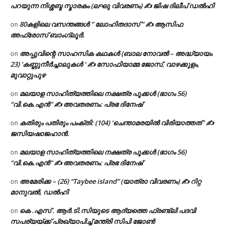
പറയുന്ന നിശ്ശബ്ദ സ്മാരകം (ലഘു വിവരണം) ✍ ജിഷ ദിലീപ് ഡൽഹി
80കളിലെ വസന്തങ്ങൾ ” ലോഹിതദാസ് ” ✍ ആസിഫ
on
അഫ്രോസ് ബാംഗ്ലൂർ.
അപ്പുവിന്റെ സാഹസിക കഥകൾ (ബാല നോവൽ – അദ്ധ്യായം
on
23) ‘കണ്ണുനീർച്ചാലുകൾ ‘ ✍ സോഫിയാമ്മ ജോസ്, വാഴക്കുളം,
മുവാറ്റുപുഴ
മലയാള സാഹിത്യത്തിലെ നക്ഷത്ര പൂക്കൾ (ഭാഗം 56)
on
“വി.കെ.എൻ” ✍ അവതരണം: പ്രഭ ദിനേഷ്
കതിരും പതിരും പംക്തി: (104) ‘ചെന്താമരയിൽ വിരിയാത്തത് ‘ ✍
on
ജസിയഷാജഹാൻ.
മലയാള സാഹിത്യത്തിലെ നക്ഷത്ര പൂക്കൾ (ഭാഗം 56)
on
“വി.കെ.എൻ” ✍ അവതരണം: പ്രഭ ദിനേഷ്
അമേരിക്ക – (26) “Taybee island” (യാത്രാ വിവരണം) ✍ റിറ്റ
on
മാനുവൽ, ഡൽഹി
കെ .എസ് . ആർ.ടി.സിയുടെ ആദ്യത്തെ ഫ്രണ്ട്ലി പദവി
on
സപര്യയ്ക്ക് പ്രഖ്യാപിച്ച് മന്ത്രി സിപി ജോൺ