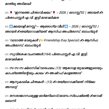
മാത്യു അടിമാലി
“ഇന്നത്തെ ചിന്താവിഷയം”
– 2026 | ഓഗസ്റ്റ് 02 | ഞായർ ✍
on
പ്രൊഫസ്സർ എ.വി. ഇട്ടി മാവേലിക്കര
മലയാളി മനസ്സ് — ആരോഗ്യ വീഥി
– 2026 | ഓഗസ്റ്റ് 02 |
on
ഞായർ ✍
തയ്യാറാക്കിയത്: ആസിഫ അഫ്രോസ്, ബാംഗ്ലൂർ
‘വാടാത്ത വേരുകൾ’ (
Friendship Day Special) ✍ ആസിഫ
on
അഫ്രോസ്, ബാംഗ്ലൂർ.
സുവിശേഷ വചനങ്ങൾ (164) പ്രൊഫസ്സർ എ.വി. ഇട്ടി,
on
മാവേലിക്കര
സ സ സ ക്ലാസിക് വാരഫലം: (13) ‘ആഗോള യുദ്ധങ്ങളുടെയും
on
കാപട്യത്തിന്റെയും കാലം’ ✍ അഷ്റഫ് കാളത്തോട്
ആനുകാലിക ചിന്തകൾ – (13) ✍ തയ്യാറാക്കിയത്: നിർമല
on
അമ്പാട്ട്
രസരാജഗന്ധമുള്ള ഓർമനിലാവ് (ഓണം സ്‌പെഷ്യൽ) ✍റോമി
on
ബെന്നി