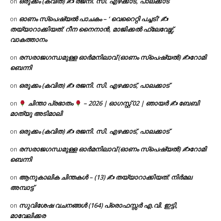
ഒരുക്കം (കവിത) ✍ രജനി. സി. എഴക്കാട്, പാലക്കാട്
on
ഓണം സ്പെഷ്യൽ പാചകം – ‘ വെറൈറ്റി പച്ചടി’ ✍
on
തയ്യാറാക്കിയത്: റീന നൈനാൻ, മാജിക്കൽ ഫ്ലേവേഴ്സ്,
വാകത്താനം
രസരാജഗന്ധമുള്ള ഓർമനിലാവ് (ഓണം സ്‌പെഷ്യൽ) ✍റോമി
on
ബെന്നി
ഒരുക്കം (കവിത) ✍ രജനി. സി. എഴക്കാട്, പാലക്കാട്
on
ചിന്താ പ്രഭാതം
– 2026 | ഓഗസ്റ്റ് 02 | ഞായർ ✍
ബേബി
on
മാത്യു അടിമാലി
ഒരുക്കം (കവിത) ✍ രജനി. സി. എഴക്കാട്, പാലക്കാട്
on
രസരാജഗന്ധമുള്ള ഓർമനിലാവ് (ഓണം സ്‌പെഷ്യൽ) ✍റോമി
on
ബെന്നി
ആനുകാലിക ചിന്തകൾ – (13) ✍ തയ്യാറാക്കിയത്: നിർമല
on
അമ്പാട്ട്
സുവിശേഷ വചനങ്ങൾ (164) പ്രൊഫസ്സർ എ.വി. ഇട്ടി,
on
മാവേലിക്കര