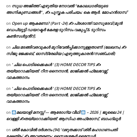
സുധ അജിത്ത് എഴുതിയ നോവൽ “കോലധാരിയുടെ
on
അഗ്നികുണ്ഡങ്ങള്‍” , ✍ പുസ്തക പരിചയം: കെ ആർ. മോഹൻദാസ്
Open up ആകണോ? (Part -24) ✍ പ്രശാന്ത് വാസുദേവ് (മുൻ
on
ഡെപ്യൂട്ടി ഡയറക്ടർ കേരള ടൂറിസം വകുപ്പ് & ടൂറിസം
കൺസൾട്ടൻ്റ്).
ചില മടങ്ങിവരവുകൾ മുറിവേൽപ്പിക്കാനുള്ളതാണ്! (ലേഖനം) ✍️
on
സിജു ജേക്കബ്, ഓസ്‌ട്രേലിയ (എഴുത്തുകാരൻ/സഞ്ചാരി)
‘ ചില പൊടിക്കൈകൾ ‘ (3) HOME DECOR TIPS ✍
on
തയ്യാറാക്കിയത്: റീന നൈനാൻ, മാജിക്കൽ ഫ്ലേവേഴ്സ്,
വാകത്താനം
‘ ചില പൊടിക്കൈകൾ ‘ (3) HOME DECOR TIPS ✍
on
തയ്യാറാക്കിയത്: റീന നൈനാൻ, മാജിക്കൽ ഫ്ലേവേഴ്സ്,
വാകത്താനം
മലയാളി മനസ്സ് — ആരോഗ്യ വീഥി
– 2026 | ജൂലൈ 24 |
on
വെള്ളി ✍
തയ്യാറാക്കിയത്: ആസിഫ അഫ്രോസ്, ബാംഗ്ലൂർ
ശ്രീ കോവിൽ ദർശനം (94) ‘വഴുതക്കാട് ശ്രീ മഹാഗണപതി
on
ക്ഷേത്രം’ ✍ അവതരണം: സൈമശങ്കർ മൈസൂർ.