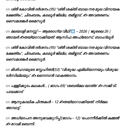
ശ്രീ കോവിൽ ദർശനം (95) “ശ്രീ ശക്തി ബാല നര മുഖ വിനായക
on
ക്ഷേത്രം”, ചിദംബരം, കടലൂർ ജില്ല, തമിഴ്നാട്. ✍ അവതരണം:
സൈമശങ്കർ മൈസൂർ.
മലയാളി മനസ്സ് — ആരോഗ്യ വീഥി
– 2026 | ജൂലൈ 26 |
on
ഞായർ ✍
തയ്യാറാക്കിയത്: ആസിഫ അഫ്രോസ്, ബാംഗ്ലൂർ
ശ്രീ കോവിൽ ദർശനം (95) “ശ്രീ ശക്തി ബാല നര മുഖ വിനായക
on
ക്ഷേത്രം”, ചിദംബരം, കടലൂർ ജില്ല, തമിഴ്നാട്. ✍ അവതരണം:
സൈമശങ്കർ മൈസൂർ.
മിശിഹായുടെ സ്നേഹിതർ(53) “വിശുദ്ധ എമിലിയാനയും വിശുദ്ധ
on
ടര്‍സില്ലയും” ✍ നൈനാൻ വാകത്താനം
പള്ളിക്കൂടം കഥകൾ… ( ഭാഗം 69) ‘ശബരിമല യാത്ര’ ✍ സജി ടി.
on
പാലക്കാട്
ആനുകാലിക ചിന്തകൾ – 12 ✍തയ്യാറാക്കിയത്: നിർമല
on
അമ്പാട്ട്
അധ്യാപന അനുഭവക്കുറിപ്പ് (ഭാഗം – 12) ‘പൊന്നീർക്കിൽ കമ്മൽ’
on
✍ റോമി ബെന്നി.