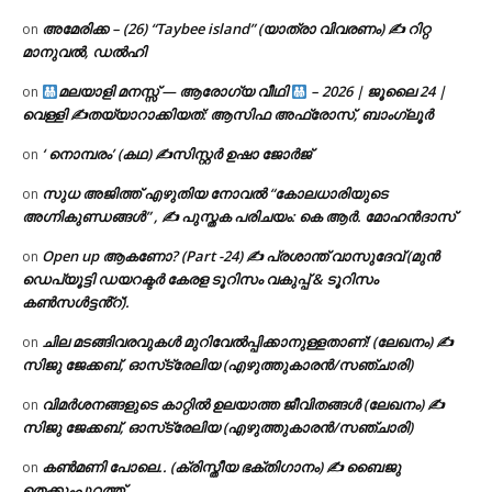
അമേരിക്ക – (26) “Taybee island” (യാത്രാ വിവരണം) ✍ റിറ്റ
on
മാനുവൽ, ഡൽഹി
മലയാളി മനസ്സ് — ആരോഗ്യ വീഥി
– 2026 | ജൂലൈ 24 |
on
വെള്ളി ✍
തയ്യാറാക്കിയത്: ആസിഫ അഫ്രോസ്, ബാംഗ്ലൂർ
‘ നൊമ്പരം’ (കഥ) ✍സിസ്റ്റർ ഉഷാ ജോർജ്
on
സുധ അജിത്ത് എഴുതിയ നോവൽ “കോലധാരിയുടെ
on
അഗ്നികുണ്ഡങ്ങള്‍” , ✍ പുസ്തക പരിചയം: കെ ആർ. മോഹൻദാസ്
Open up ആകണോ? (Part -24) ✍ പ്രശാന്ത് വാസുദേവ് (മുൻ
on
ഡെപ്യൂട്ടി ഡയറക്ടർ കേരള ടൂറിസം വകുപ്പ് & ടൂറിസം
കൺസൾട്ടൻ്റ്).
ചില മടങ്ങിവരവുകൾ മുറിവേൽപ്പിക്കാനുള്ളതാണ്! (ലേഖനം) ✍️
on
സിജു ജേക്കബ്, ഓസ്‌ട്രേലിയ (എഴുത്തുകാരൻ/സഞ്ചാരി)
വിമർശനങ്ങളുടെ കാറ്റിൽ ഉലയാത്ത ജീവിതങ്ങൾ (ലേഖനം) ✍️
on
സിജു ജേക്കബ്, ഓസ്‌ട്രേലിയ (എഴുത്തുകാരൻ/സഞ്ചാരി)
കൺമണി പോലെ.. (ക്രിസ്തീയ ഭക്തിഗാനം) ✍ ബൈജു
on
തെക്കുംപുറത്ത്