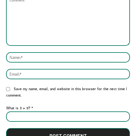
Comment:
Nam
Emai
Website:
Save my name, email, and website in this browser for the next time I
comment.
What is 3 + 5?
*