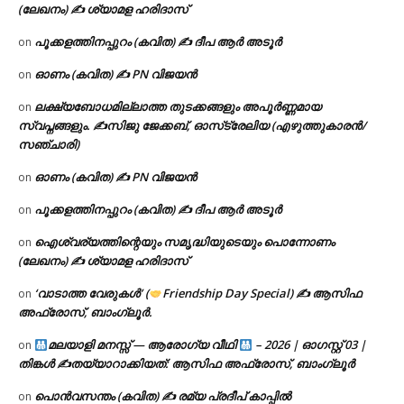
(ലേഖനം) ✍ ശ്യാമള ഹരിദാസ്
പൂക്കളത്തിനപ്പുറം (കവിത) ✍ ദീപ ആർ അടൂർ
on
ഓണം (കവിത) ✍ PN വിജയൻ
on
ലക്ഷ്യബോധമില്ലാത്ത തുടക്കങ്ങളും അപൂർണ്ണമായ
on
സ്വപ്നങ്ങളും. ✍️സിജു ജേക്കബ്, ഓസ്‌ട്രേലിയ (എഴുത്തുകാരൻ/
സഞ്ചാരി)
ഓണം (കവിത) ✍ PN വിജയൻ
on
പൂക്കളത്തിനപ്പുറം (കവിത) ✍ ദീപ ആർ അടൂർ
on
ഐശ്വര്യത്തിന്റെയും സമൃദ്ധിയുടെയും പൊന്നോണം
on
(ലേഖനം) ✍ ശ്യാമള ഹരിദാസ്
‘വാടാത്ത വേരുകൾ’ (
Friendship Day Special) ✍ ആസിഫ
on
അഫ്രോസ്, ബാംഗ്ലൂർ.
മലയാളി മനസ്സ് — ആരോഗ്യ വീഥി
– 2026 | ഓഗസ്റ്റ് 03 |
on
തിങ്കൾ ✍
തയ്യാറാക്കിയത്: ആസിഫ അഫ്രോസ്, ബാംഗ്ലൂർ
പൊൻവസന്തം (കവിത) ✍ രമ്യ പ്രദീപ് കാപ്പിൽ
on