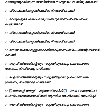
കാത്തുസൂക്ഷിക്കുന്ന നവവിമർശന സംസ്കാരം” ✍️ സിജു ജേക്കബ്
ശ്രാവണനിലാപ്പാൽ (കവിത) ✍ റോമി ബെന്നി
on
വേരുകളുടെ ഗന്ധം തേടുന്ന തിരുവോണം ✍ അഷ്റഫ്
on
കാളത്തോട്
ശ്രാവണനിലാപ്പാൽ (കവിത) ✍ റോമി ബെന്നി
on
ശ്രാവണനിലാപ്പാൽ (കവിത) ✍ റോമി ബെന്നി
on
രസരാജഗന്ധമുള്ള ഓർമനിലാവ് (ഓണം സ്‌പെഷ്യൽ) ✍റോമി
on
ബെന്നി
ഐശ്വര്യത്തിന്റെയും സമൃദ്ധിയുടെയും പൊന്നോണം
on
(ലേഖനം) ✍ ശ്യാമള ഹരിദാസ്
ഐശ്വര്യത്തിന്റെയും സമൃദ്ധിയുടെയും പൊന്നോണം
on
(ലേഖനം) ✍ ശ്യാമള ഹരിദാസ്
മലയാളി മനസ്സ് — ആരോഗ്യ വീഥി
– 2026 | ഓഗസ്റ്റ് 04 |
on
ചൊവ്വ ✍
തയ്യാറാക്കിയത്: ആസിഫ അഫ്രോസ്, ബാംഗ്ലൂർ
ഐശ്വര്യത്തിന്റെയും സമൃദ്ധിയുടെയും പൊന്നോണം
on