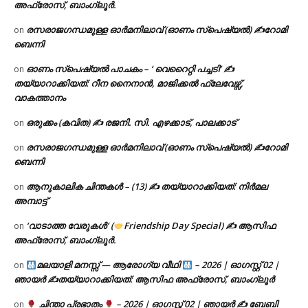
അഫ്രോസ്, ബാംഗ്ലൂർ.
രസരാജഗന്ധമുള്ള ഓർമനിലാവ് (ഓണം സ്‌പെഷ്യൽ) ✍റോമി
on
ബെന്നി
ഓണം സ്പെഷ്യൽ പാചകം – ‘ വെറൈറ്റി പച്ചടി’ ✍
on
തയ്യാറാക്കിയത്: റീന നൈനാൻ, മാജിക്കൽ ഫ്ലേവേഴ്സ്,
വാകത്താനം
ഒരുക്കം (കവിത) ✍ രജനി. സി. എഴക്കാട്, പാലക്കാട്
on
രസരാജഗന്ധമുള്ള ഓർമനിലാവ് (ഓണം സ്‌പെഷ്യൽ) ✍റോമി
on
ബെന്നി
ആനുകാലിക ചിന്തകൾ – (13) ✍ തയ്യാറാക്കിയത്: നിർമല
on
അമ്പാട്ട്
‘വാടാത്ത വേരുകൾ’ (
Friendship Day Special) ✍ ആസിഫ
on
അഫ്രോസ്, ബാംഗ്ലൂർ.
മലയാളി മനസ്സ് — ആരോഗ്യ വീഥി
– 2026 | ഓഗസ്റ്റ് 02 |
on
ഞായർ ✍
തയ്യാറാക്കിയത്: ആസിഫ അഫ്രോസ്, ബാംഗ്ലൂർ
ചിന്താ പ്രഭാതം
– 2026 | ഓഗസ്റ്റ് 02 | ഞായർ ✍
ബേബി
on