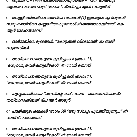
ശുഭചിന്ത – (144) പ്രകാശഗോപുരങ്ങൾ – (120) “ഭാഷയും
on
ആശയസംവേദനവും” (ഭാഗം-1) ✍പി.എം.എൻ.നമ്പൂതിരി
വെള്ളിത്തിരയിലെ അണിയറ കഥകൾ (1) ഇരയുടെ മുറിവുകൾ
on
സമൂഹത്തിന്‍റെ കണ്ണാടിയാകുമ്പോൾ ✍തയ്യാറാക്കിയത്: കെ.
ആര്‍ മോഹന്‍ദാസ്
ഓർമ്മയിലെ മുഖങ്ങൾ: “കോട്ടക്കൽ ശിവരാമൻ” ✍ അജി
on
സുരേന്ദ്രൻ
അധ്യാപന അനുഭവ കുറിപ്പുകൾ (ഭാഗം 11)
on
“മധുരാമൃതവർഷനൂലിഴകൾ” ✍ റോമി ബെന്നി
അധ്യാപന അനുഭവ കുറിപ്പുകൾ (ഭാഗം 11)
on
“മധുരാമൃതവർഷനൂലിഴകൾ” ✍ റോമി ബെന്നി
പുസ്തകപരിചയം: “മഴുവിന്റെ കഥ”, രചന – ബലാമണിയമ്മ ✍
on
തയ്യാറാക്കിയത്: ദീപ ആർ അടൂർ
പള്ളിക്കൂടം കഥകൾ (ഭാഗം 68) “ഒരു സ്വപ്നം പൂവണിയുന്നു…” ✍
on
സജി ടി. പാലക്കാട്
അധ്യാപന അനുഭവ കുറിപ്പുകൾ (ഭാഗം 11)
on
“മധുരാമൃതവർഷനൂലിഴകൾ” ✍ റോമി ബെന്നി