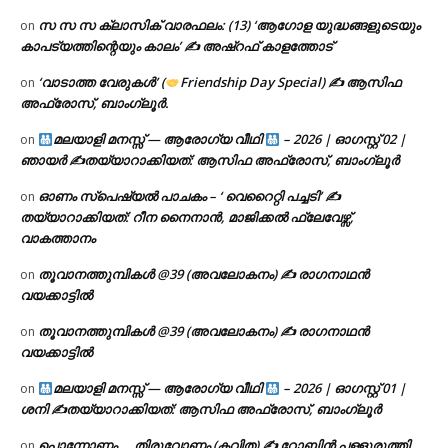
സ സ സ ക്ലാസിക് വാരഫലം: (13) ‘ആഗോള യുദ്ധങ്ങളുടെയും
on
കാപട്യത്തിന്റെയും കാലം’ ✍ അഷ്റഫ് കാളത്തോട്
‘വാടാത്ത വേരുകൾ’ (
Friendship Day Special) ✍ ആസിഫ
on
അഫ്രോസ്, ബാംഗ്ലൂർ.
മലയാളി മനസ്സ് — ആരോഗ്യ വീഥി
– 2026 | ഓഗസ്റ്റ് 02 |
on
ഞായർ ✍
തയ്യാറാക്കിയത്: ആസിഫ അഫ്രോസ്, ബാംഗ്ലൂർ
ഓണം സ്പെഷ്യൽ പാചകം – ‘ വെറൈറ്റി പച്ചടി’ ✍
on
തയ്യാറാക്കിയത്: റീന നൈനാൻ, മാജിക്കൽ ഫ്ലേവേഴ്സ്,
വാകത്താനം
തൂവാനത്തുമ്പികൾ @39 (അവലോകനം) ✍ രാഗനാഥൻ
on
വയക്കാട്ടിൽ
തൂവാനത്തുമ്പികൾ @39 (അവലോകനം) ✍ രാഗനാഥൻ
on
വയക്കാട്ടിൽ
മലയാളി മനസ്സ് — ആരോഗ്യ വീഥി
– 2026 | ഓഗസ്റ്റ് 01 |
on
ശനി ✍
തയ്യാറാക്കിയത്: ആസിഫ അഫ്രോസ്, ബാംഗ്ലൂർ
പൊന്നോണം … തിരുവോണം (കവിത) ✍ റോബിൻ പള്ളുരുത്തി
on