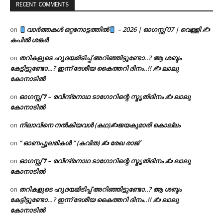
RECENT COMMENTS
വാർത്തകൾ ഒറ്റനോട്ടത്തിൽ
– 2026 | ഓഗസ്റ്റ് 07 | വെള്ളി ✍
on
കപിൽ ശങ്കർ
തറികളുടെ ഹൃദയമിടിപ്പ് അറിഞ്ഞിട്ടുണ്ടോ..? ആ ശബ്ദം
on
കേട്ടിട്ടുണ്ടോ…? ഇന്ന് ദേശീയ കൈത്തറി ദിനം..!! ✍ ലാലു
കോനാടിൽ
ഓഗസ്റ്റ് 𝟕 – രവീന്ദ്രനാഥ ടാഗോറിന്റെ സ്മൃതിദിനം ✍ ലാലു
on
കോനാടിൽ
നിലാവിനെ നൽകിയവൾ (കഥ)✍ജയകുമാരി കൊല്ലം
on
” ഓണപ്പുലരികൾ ” (കവിത) ✍ രേഖ രാജ്
on
ഓഗസ്റ്റ് 𝟕 – രവീന്ദ്രനാഥ ടാഗോറിന്റെ സ്മൃതിദിനം ✍ ലാലു
on
കോനാടിൽ
തറികളുടെ ഹൃദയമിടിപ്പ് അറിഞ്ഞിട്ടുണ്ടോ..? ആ ശബ്ദം
on
കേട്ടിട്ടുണ്ടോ…? ഇന്ന് ദേശീയ കൈത്തറി ദിനം..!! ✍ ലാലു
കോനാടിൽ