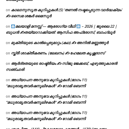
കാലാനുസൃത കുറിപ്പുകൾ (5) ‘തണൽ നഷ്ടപ്പെടുന്ന വാർദ്ധക്യം’
on
✍ സൈമ ശങ്കർ മൈസൂർ
മലയാളി മനസ്സ് — ആരോഗ്യ വീഥി
– 2026 | ജൂലൈ 22 |
on
ബുധൻ ✍
തയ്യാറാക്കിയത്: ആസിഫ അഫ്രോസ്, ബാംഗ്ലൂർ
മുക്തിയുടെ കാൽപ്പെരുമാറ്റം (കഥ) ✍ അനിൽ മണ്ണത്തൂർ
on
സ്ത്രീ ശാക്തീകരണം. (ലേഖനം) ✍ ഹേമലത കൃഷ്ണദാസ്
on
ആർദ്രതയുടെ രാഷ്ട്രീയം ✍️ സിജു ജേക്കബ്, എഴുത്തുകാരൻ
on
സഞ്ചാരി
അധ്യാപന അനുഭവ കുറിപ്പുകൾ (ഭാഗം 11)
on
“മധുരാമൃതവർഷനൂലിഴകൾ” ✍ റോമി ബെന്നി
അധ്യാപന അനുഭവ കുറിപ്പുകൾ (ഭാഗം 11)
on
“മധുരാമൃതവർഷനൂലിഴകൾ” ✍ റോമി ബെന്നി
അധ്യാപന അനുഭവ കുറിപ്പുകൾ (ഭാഗം 11)
on
“മധുരാമൃതവർഷനൂലിഴകൾ” ✍ റോമി ബെന്നി