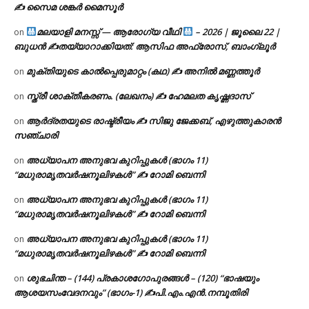
✍ സൈമ ശങ്കർ മൈസൂർ
മലയാളി മനസ്സ് — ആരോഗ്യ വീഥി
– 2026 | ജൂലൈ 22 |
on
ബുധൻ ✍
തയ്യാറാക്കിയത്: ആസിഫ അഫ്രോസ്, ബാംഗ്ലൂർ
മുക്തിയുടെ കാൽപ്പെരുമാറ്റം (കഥ) ✍ അനിൽ മണ്ണത്തൂർ
on
സ്ത്രീ ശാക്തീകരണം. (ലേഖനം) ✍ ഹേമലത കൃഷ്ണദാസ്
on
ആർദ്രതയുടെ രാഷ്ട്രീയം ✍️ സിജു ജേക്കബ്, എഴുത്തുകാരൻ
on
സഞ്ചാരി
അധ്യാപന അനുഭവ കുറിപ്പുകൾ (ഭാഗം 11)
on
“മധുരാമൃതവർഷനൂലിഴകൾ” ✍ റോമി ബെന്നി
അധ്യാപന അനുഭവ കുറിപ്പുകൾ (ഭാഗം 11)
on
“മധുരാമൃതവർഷനൂലിഴകൾ” ✍ റോമി ബെന്നി
അധ്യാപന അനുഭവ കുറിപ്പുകൾ (ഭാഗം 11)
on
“മധുരാമൃതവർഷനൂലിഴകൾ” ✍ റോമി ബെന്നി
ശുഭചിന്ത – (144) പ്രകാശഗോപുരങ്ങൾ – (120) “ഭാഷയും
on
ആശയസംവേദനവും” (ഭാഗം-1) ✍പി.എം.എൻ.നമ്പൂതിരി