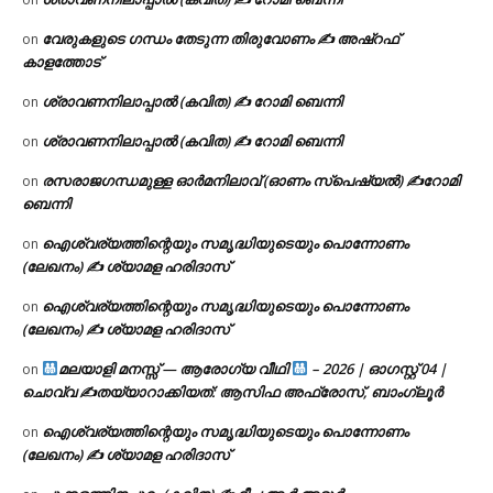
വേരുകളുടെ ഗന്ധം തേടുന്ന തിരുവോണം ✍ അഷ്റഫ്
on
കാളത്തോട്
ശ്രാവണനിലാപ്പാൽ (കവിത) ✍ റോമി ബെന്നി
on
ശ്രാവണനിലാപ്പാൽ (കവിത) ✍ റോമി ബെന്നി
on
രസരാജഗന്ധമുള്ള ഓർമനിലാവ് (ഓണം സ്‌പെഷ്യൽ) ✍റോമി
on
ബെന്നി
ഐശ്വര്യത്തിന്റെയും സമൃദ്ധിയുടെയും പൊന്നോണം
on
(ലേഖനം) ✍ ശ്യാമള ഹരിദാസ്
ഐശ്വര്യത്തിന്റെയും സമൃദ്ധിയുടെയും പൊന്നോണം
on
(ലേഖനം) ✍ ശ്യാമള ഹരിദാസ്
മലയാളി മനസ്സ് — ആരോഗ്യ വീഥി
– 2026 | ഓഗസ്റ്റ് 04 |
on
ചൊവ്വ ✍
തയ്യാറാക്കിയത്: ആസിഫ അഫ്രോസ്, ബാംഗ്ലൂർ
ഐശ്വര്യത്തിന്റെയും സമൃദ്ധിയുടെയും പൊന്നോണം
on
(ലേഖനം) ✍ ശ്യാമള ഹരിദാസ്