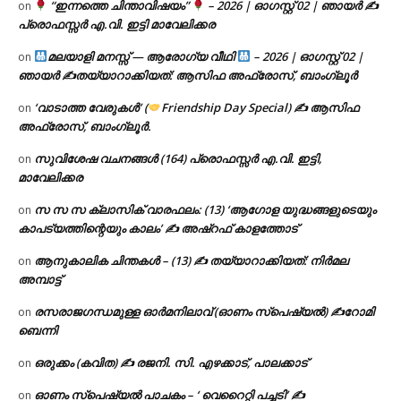
“ഇന്നത്തെ ചിന്താവിഷയം”
– 2026 | ഓഗസ്റ്റ് 02 | ഞായർ ✍
on
പ്രൊഫസ്സർ എ.വി. ഇട്ടി മാവേലിക്കര
മലയാളി മനസ്സ് — ആരോഗ്യ വീഥി
– 2026 | ഓഗസ്റ്റ് 02 |
on
ഞായർ ✍
തയ്യാറാക്കിയത്: ആസിഫ അഫ്രോസ്, ബാംഗ്ലൂർ
‘വാടാത്ത വേരുകൾ’ (
Friendship Day Special) ✍ ആസിഫ
on
അഫ്രോസ്, ബാംഗ്ലൂർ.
സുവിശേഷ വചനങ്ങൾ (164) പ്രൊഫസ്സർ എ.വി. ഇട്ടി,
on
മാവേലിക്കര
സ സ സ ക്ലാസിക് വാരഫലം: (13) ‘ആഗോള യുദ്ധങ്ങളുടെയും
on
കാപട്യത്തിന്റെയും കാലം’ ✍ അഷ്റഫ് കാളത്തോട്
ആനുകാലിക ചിന്തകൾ – (13) ✍ തയ്യാറാക്കിയത്: നിർമല
on
അമ്പാട്ട്
രസരാജഗന്ധമുള്ള ഓർമനിലാവ് (ഓണം സ്‌പെഷ്യൽ) ✍റോമി
on
ബെന്നി
ഒരുക്കം (കവിത) ✍ രജനി. സി. എഴക്കാട്, പാലക്കാട്
on
ഓണം സ്പെഷ്യൽ പാചകം – ‘ വെറൈറ്റി പച്ചടി’ ✍
on