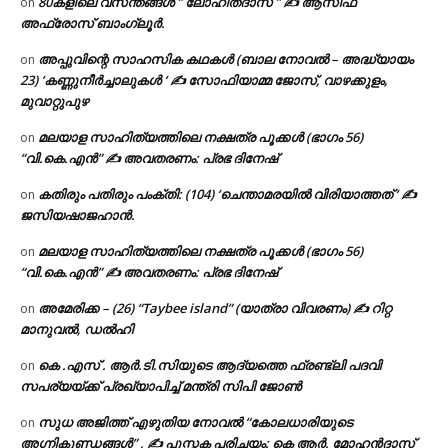
80കളിലെ വസന്തങ്ങൾ ” ലോഹിതദാസ് ” ✍ ആസിഫ
on
അഫ്രോസ് ബാംഗ്ലൂർ.
അപ്പുവിന്റെ സാഹസിക കഥകൾ (ബാല നോവൽ – അദ്ധ്യായം
on
23) ‘കണ്ണുനീർച്ചാലുകൾ ‘ ✍ സോഫിയാമ്മ ജോസ്, വാഴക്കുളം,
മുവാറ്റുപുഴ
മലയാള സാഹിത്യത്തിലെ നക്ഷത്ര പൂക്കൾ (ഭാഗം 56)
on
“വി.കെ.എൻ” ✍ അവതരണം: പ്രഭ ദിനേഷ്
കതിരും പതിരും പംക്തി: (104) ‘ചെന്താമരയിൽ വിരിയാത്തത് ‘ ✍
on
ജസിയഷാജഹാൻ.
മലയാള സാഹിത്യത്തിലെ നക്ഷത്ര പൂക്കൾ (ഭാഗം 56)
on
“വി.കെ.എൻ” ✍ അവതരണം: പ്രഭ ദിനേഷ്
അമേരിക്ക – (26) “Taybee island” (യാത്രാ വിവരണം) ✍ റിറ്റ
on
മാനുവൽ, ഡൽഹി
കെ .എസ് . ആർ.ടി.സിയുടെ ആദ്യത്തെ ഫ്രണ്ട്ലി പദവി
on
സപര്യയ്ക്ക് പ്രഖ്യാപിച്ച് മന്ത്രി സിപി ജോൺ
സുധ അജിത്ത് എഴുതിയ നോവൽ “കോലധാരിയുടെ
on
അഗ്നികുണ്ഡങ്ങള്‍” , ✍ പുസ്തക പരിചയം: കെ ആർ. മോഹൻദാസ്