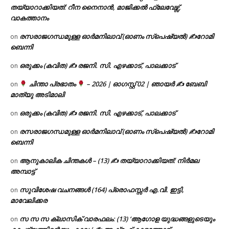
തയ്യാറാക്കിയത്: റീന നൈനാൻ, മാജിക്കൽ ഫ്ലേവേഴ്സ്,
വാകത്താനം
രസരാജഗന്ധമുള്ള ഓർമനിലാവ് (ഓണം സ്‌പെഷ്യൽ) ✍റോമി
on
ബെന്നി
ഒരുക്കം (കവിത) ✍ രജനി. സി. എഴക്കാട്, പാലക്കാട്
on
ചിന്താ പ്രഭാതം
– 2026 | ഓഗസ്റ്റ് 02 | ഞായർ ✍
ബേബി
on
മാത്യു അടിമാലി
ഒരുക്കം (കവിത) ✍ രജനി. സി. എഴക്കാട്, പാലക്കാട്
on
രസരാജഗന്ധമുള്ള ഓർമനിലാവ് (ഓണം സ്‌പെഷ്യൽ) ✍റോമി
on
ബെന്നി
ആനുകാലിക ചിന്തകൾ – (13) ✍ തയ്യാറാക്കിയത്: നിർമല
on
അമ്പാട്ട്
സുവിശേഷ വചനങ്ങൾ (164) പ്രൊഫസ്സർ എ.വി. ഇട്ടി,
on
മാവേലിക്കര
സ സ സ ക്ലാസിക് വാരഫലം: (13) ‘ആഗോള യുദ്ധങ്ങളുടെയും
on