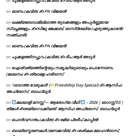
പൂക്കളത്തിനപ്പുറം (കവിത) ✍ ദീപ ആർ അടൂർ
on
ഓണം (കവിത) ✍ PN വിജയൻ
on
ലക്ഷ്യബോധമില്ലാത്ത തുടക്കങ്ങളും അപൂർണ്ണമായ
on
സ്വപ്നങ്ങളും. ✍️സിജു ജേക്കബ്, ഓസ്‌ട്രേലിയ (എഴുത്തുകാരൻ/
സഞ്ചാരി)
ഓണം (കവിത) ✍ PN വിജയൻ
on
പൂക്കളത്തിനപ്പുറം (കവിത) ✍ ദീപ ആർ അടൂർ
on
ഐശ്വര്യത്തിന്റെയും സമൃദ്ധിയുടെയും പൊന്നോണം
on
(ലേഖനം) ✍ ശ്യാമള ഹരിദാസ്
‘വാടാത്ത വേരുകൾ’ (
Friendship Day Special) ✍ ആസിഫ
on
അഫ്രോസ്, ബാംഗ്ലൂർ.
മലയാളി മനസ്സ് — ആരോഗ്യ വീഥി
– 2026 | ഓഗസ്റ്റ് 03 |
on
തിങ്കൾ ✍
തയ്യാറാക്കിയത്: ആസിഫ അഫ്രോസ്, ബാംഗ്ലൂർ
പൊൻവസന്തം (കവിത) ✍ രമ്യ പ്രദീപ് കാപ്പിൽ
on
ബാല്യസ്മരണകൾ (ഒണക്കവിത) ✍ ശശികല മോഹൻദാസ്,
on