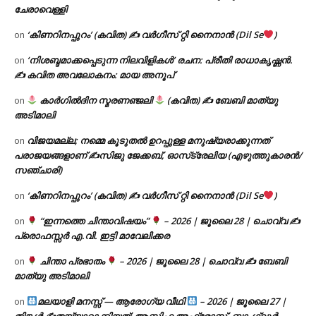
ചേരാവെള്ളി
‘കിണറിനപ്പുറം’ (കവിത) ✍ വർഗീസ് റ്റി നൈനാൻ (Dil Se
)
on
‘നിശബ്ദമാക്കപ്പെടുന്ന നിലവിളികൾ’ രചന: പ്രീതി രാധാകൃഷ്ണൻ.
on
✍ കവിത അവലോകനം: മായ അനൂപ്
കാർഗിൽദിന സ്മരണഞ്ജലി
(കവിത) ✍ ബേബി മാത്യു
on
അടിമാലി
വിജയമല്ല; നമ്മെ കൂടുതൽ ഉറപ്പുള്ള മനുഷ്യരാക്കുന്നത്
on
പരാജയങ്ങളാണ് ✍️സിജു ജേക്കബ്, ഓസ്‌ട്രേലിയ (എഴുത്തുകാരൻ/
സഞ്ചാരി)
‘കിണറിനപ്പുറം’ (കവിത) ✍ വർഗീസ് റ്റി നൈനാൻ (Dil Se
)
on
“ഇന്നത്തെ ചിന്താവിഷയം”
– 2026 | ജൂലൈ 28 | ചൊവ്വ ✍
on
പ്രൊഫസ്സർ എ.വി. ഇട്ടി മാവേലിക്കര
ചിന്താ പ്രഭാതം
– 2026 | ജൂലൈ 28 | ചൊവ്വ ✍
ബേബി
on
മാത്യു അടിമാലി
മലയാളി മനസ്സ് — ആരോഗ്യ വീഥി
– 2026 | ജൂലൈ 27 |
on
തിങ്കൾ ✍
തയ്യാറാക്കിയത്: ആസിഫ അഫ്രോസ്, ബാംഗ്ലൂർ