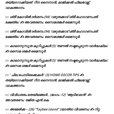
തയ്യാറാക്കിയത്: റീന നൈനാൻ, മാജിക്കൽ ഫ്ലേവേഴ്സ്,
വാകത്താനം
ശ്രീ കോവിൽ ദർശനം (94) ‘വഴുതക്കാട് ശ്രീ മഹാഗണപതി
on
ക്ഷേത്രം’ ✍ അവതരണം: സൈമശങ്കർ മൈസൂർ.
ശ്രീ കോവിൽ ദർശനം (94) ‘വഴുതക്കാട് ശ്രീ മഹാഗണപതി
on
ക്ഷേത്രം’ ✍ അവതരണം: സൈമശങ്കർ മൈസൂർ.
കാലാനുസൃത കുറിപ്പുകൾ (5) ‘തണൽ നഷ്ടപ്പെടുന്ന വാർദ്ധക്യം’
on
✍ സൈമ ശങ്കർ മൈസൂർ
കാലാനുസൃത കുറിപ്പുകൾ (5) ‘തണൽ നഷ്ടപ്പെടുന്ന വാർദ്ധക്യം’
on
✍ സൈമ ശങ്കർ മൈസൂർ
‘ ചില പൊടിക്കൈകൾ ‘ (3) HOME DECOR TIPS ✍
on
തയ്യാറാക്കിയത്: റീന നൈനാൻ, മാജിക്കൽ ഫ്ലേവേഴ്സ്,
വാകത്താനം
വിവിധതരം തെയ്യങ്ങൾ.. (ഭാഗം -12) “ആടിവേടൻ” ✍
on
അവതരണം: രജിത എൻ.കെ
അമേരിക്ക – (26) “Taybee island” (യാത്രാ വിവരണം) ✍ റിറ്റ
on