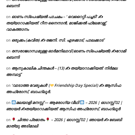
ബെന്നി
ഓണം സ്പെഷ്യൽ പാചകം – ‘ വെറൈറ്റി പച്ചടി’ ✍
on
തയ്യാറാക്കിയത്: റീന നൈനാൻ, മാജിക്കൽ ഫ്ലേവേഴ്സ്,
വാകത്താനം
ഒരുക്കം (കവിത) ✍ രജനി. സി. എഴക്കാട്, പാലക്കാട്
on
രസരാജഗന്ധമുള്ള ഓർമനിലാവ് (ഓണം സ്‌പെഷ്യൽ) ✍റോമി
on
ബെന്നി
ആനുകാലിക ചിന്തകൾ – (13) ✍ തയ്യാറാക്കിയത്: നിർമല
on
അമ്പാട്ട്
‘വാടാത്ത വേരുകൾ’ (
Friendship Day Special) ✍ ആസിഫ
on
അഫ്രോസ്, ബാംഗ്ലൂർ.
മലയാളി മനസ്സ് — ആരോഗ്യ വീഥി
– 2026 | ഓഗസ്റ്റ് 02 |
on
ഞായർ ✍
തയ്യാറാക്കിയത്: ആസിഫ അഫ്രോസ്, ബാംഗ്ലൂർ
ചിന്താ പ്രഭാതം
– 2026 | ഓഗസ്റ്റ് 02 | ഞായർ ✍
ബേബി
on
മാത്യു അടിമാലി