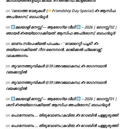
കാപട്യത്തിന്റെയും കാലം’ ✍ അഷ്റഫ് കാളത്തോട്
‘വാടാത്ത വേരുകൾ’ (
Friendship Day Special) ✍ ആസിഫ
on
അഫ്രോസ്, ബാംഗ്ലൂർ.
മലയാളി മനസ്സ് — ആരോഗ്യ വീഥി
– 2026 | ഓഗസ്റ്റ് 02 |
on
ഞായർ ✍
തയ്യാറാക്കിയത്: ആസിഫ അഫ്രോസ്, ബാംഗ്ലൂർ
ഓണം സ്പെഷ്യൽ പാചകം – ‘ വെറൈറ്റി പച്ചടി’ ✍
on
തയ്യാറാക്കിയത്: റീന നൈനാൻ, മാജിക്കൽ ഫ്ലേവേഴ്സ്,
വാകത്താനം
തൂവാനത്തുമ്പികൾ @39 (അവലോകനം) ✍ രാഗനാഥൻ
on
വയക്കാട്ടിൽ
തൂവാനത്തുമ്പികൾ @39 (അവലോകനം) ✍ രാഗനാഥൻ
on
വയക്കാട്ടിൽ
മലയാളി മനസ്സ് — ആരോഗ്യ വീഥി
– 2026 | ഓഗസ്റ്റ് 01 |
on
ശനി ✍
തയ്യാറാക്കിയത്: ആസിഫ അഫ്രോസ്, ബാംഗ്ലൂർ
പൊന്നോണം … തിരുവോണം (കവിത) ✍ റോബിൻ പള്ളുരുത്തി
on
പൊന്നോണം … തിരുവോണം (കവിത) ✍ റോബിൻ പള്ളുരുത്തി
on