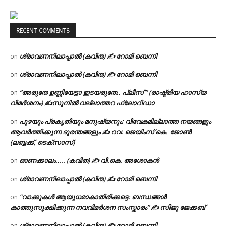
RECENT COMMENTS
ശ്രാവണനിലാപ്പാൽ (കവിത) ✍ റോമി ബെന്നി
on
ശ്രാവണനിലാപ്പാൽ (കവിത) ✍ റോമി ബെന്നി
on
“അരുതേ ഉണ്ണിയേട്ടാ ഇടയരുതേ.. പ്ലീസ് ” (രാഷ്ട്രീയ ഹാസ്യ
on
വിമർശനം) ✍സുനിൽ വല്ലാത്തറ ഫ്ലോറിഡാ
പുഴയും പ്രകൃതിയും മനുഷ്യനും: വിവേകമില്ലാത്ത നയങ്ങളും
on
ആവർത്തിക്കുന്ന ദുരന്തങ്ങളും ✍ റവ. ജെയിംസ് കെ. ജോൺ
(ലബ്ബക്ക്, ടെക്സാസ്)
ഓണക്കാലം….. (കവിത) ✍ വി.കെ. അശോകൻ
on
ശ്രാവണനിലാപ്പാൽ (കവിത) ✍ റോമി ബെന്നി
on
“വാക്കുകൾ ആയുധമാകാതിരിക്കട്ടെ: ബന്ധങ്ങൾ
on
കാത്തുസൂക്ഷിക്കുന്ന നവവിമർശന സംസ്കാരം” ✍️ സിജു ജേക്കബ്
ശ്രാവണനിലാപ്പാൽ (കവിത) ✍ റോമി ബെന്നി
on