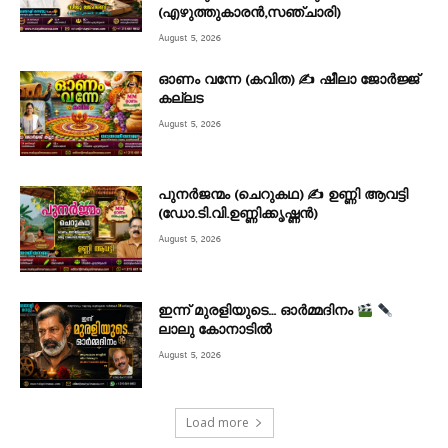
(എഴുത്തുകാരൻ,സഞ്ചാരി)
August 5, 2026
ഓണം വന്നേ (കവിത) ✍ ഷീലാ ജോർജ്ജ്
കല്ലട
August 5, 2026
പുനർജന്മം (ചെറുകഥ) ✍ ഉണ്ണി ആവട്ടി
(ഡോ.ടി.വി.ഉണ്ണിക്കൃഷ്ണൻ)
August 5, 2026
ഇന്ന് മുരളിയുടെ… ഓർമ്മദിനം
ലാലു കോനാടിൽ
August 5, 2026
Load more