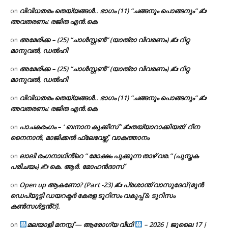
വിവിധതരം തെയ്യങ്ങൾ.. ഭാഗം (11) “ചങ്ങനും പൊങ്ങനും” ✍
on
അവതരണം: രജിത എൻ.കെ
അമേരിക്ക – (25) “ചാൾസ്റ്റൺ” (യാത്രാ വിവരണം) ✍ റിറ്റ
on
മാനുവൽ, ഡൽഹി
അമേരിക്ക – (25) “ചാൾസ്റ്റൺ” (യാത്രാ വിവരണം) ✍ റിറ്റ
on
മാനുവൽ, ഡൽഹി
വിവിധതരം തെയ്യങ്ങൾ.. ഭാഗം (11) “ചങ്ങനും പൊങ്ങനും” ✍
on
അവതരണം: രജിത എൻ.കെ
പാചകരംഗം – ‘ ബനാന കുക്കീസ് ‘ ✍തയ്യാറാക്കിയത്: റീന
on
നൈനാൻ, മാജിക്കൽ ഫ്ലേവേഴ്സ്, വാകത്താനം
ലാലി രംഗനാഥിൻ്റെ ” മോക്ഷം പൂക്കുന്ന താഴ് വര.” (പുസ്തക
on
പരിചയം) ✍ കെ. ആർ. മോഹൻദാസ്
Open up ആകണോ? (Part -23) ✍ പ്രശാന്ത് വാസുദേവ് (മുൻ
on
ഡെപ്യൂട്ടി ഡയറക്ടർ കേരള ടൂറിസം വകുപ്പ് & ടൂറിസം
കൺസൾട്ടൻ്റ്).
മലയാളി മനസ്സ് — ആരോഗ്യ വീഥി
– 2026 | ജൂലൈ 17 |
on