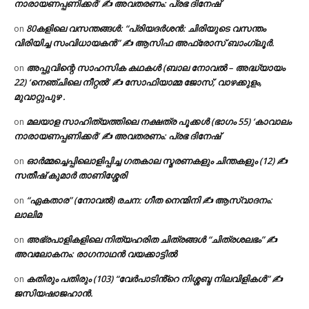
നാരായണപ്പണിക്കർ’ ✍ അവതരണം: പ്രഭ ദിനേഷ്
80കളിലെ വസന്തങ്ങൾ: “പ്രിയദർശൻ: ചിരിയുടെ വസന്തം
on
വിരിയിച്ച സംവിധായകൻ” ✍ ആസിഫ അഫ്രോസ് ബാംഗ്ലൂർ.
അപ്പുവിന്റെ സാഹസിക കഥകൾ (ബാല നോവൽ – അദ്ധ്യായം
on
22) ‘നെഞ്ചിലെ നീറ്റൽ’ ✍ സോഫിയാമ്മ ജോസ്, വാഴക്കുളം,
മുവാറ്റുപുഴ .
മലയാള സാഹിത്യത്തിലെ നക്ഷത്ര പൂക്കൾ (ഭാഗം 55) ‘കാവാലം
on
നാരായണപ്പണിക്കർ’ ✍ അവതരണം: പ്രഭ ദിനേഷ്
ഓർമ്മച്ചെപ്പിലൊളിപ്പിച്ച ഗതകാല സ്മരണകളും ചിന്തകളും (12) ✍
on
സതീഷ് കുമാർ താണിശ്ശേരി
“ഏകതാര” (നോവൽ) രചന: ഗീത നെന്മിനി ✍ ആസ്വാദനം:
on
ലാലിമ
അഭ്രപാളികളിലെ നിത്യഹരിത ചിത്രങ്ങൾ “ചിത്രശലഭം” ✍
on
അവലോകനം: രാഗനാഥൻ വയക്കാട്ടിൽ
കതിരും പതിരും (103) “വേർപാടിൻ്റെ നിശ്ശബ്ദ നിലവിളികൾ” ✍
on
ജസിയഷാജഹാൻ.