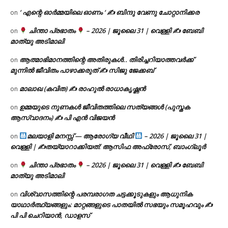
‘ എന്റെ ഓർമ്മയിലെ ഓണം ‘ ✍ ബിന്ദു വേണു ചോറ്റാനിക്കര
on
ചിന്താ പ്രഭാതം
– 2026 | ജൂലൈ 31 | വെള്ളി ✍
ബേബി
on
മാത്യു അടിമാലി
ആത്മാഭിമാനത്തിന്റെ അതിരുകൾ.. തിരിച്ചറിയാത്തവർക്ക്
on
മുന്നിൽ ജീവിതം പാഴാക്കരുത് ✍️ സിജു ജേക്കബ്
മാലാഖ (കവിത) ✍ രാഹുൽ രാധാകൃഷ്ണൻ
on
ഉമ്മയുടെ നുണകൾ ജീവിതത്തിലെ സത്യങ്ങൾ (പുസ്തക
on
ആസ്വാദനം) ✍ പി എൻ വിജയൻ
മലയാളി മനസ്സ് — ആരോഗ്യ വീഥി
– 2026 | ജൂലൈ 31 |
on
വെള്ളി | ✍
തയ്യാറാക്കിയത്: ആസിഫ അഫ്രോസ്, ബാംഗ്ലൂർ
ചിന്താ പ്രഭാതം
– 2026 | ജൂലൈ 31 | വെള്ളി ✍
ബേബി
on
മാത്യു അടിമാലി
വിശ്വാസത്തിന്റെ പരമ്പരാഗത ചട്ടക്കൂടുകളും ആധുനിക
on
യാഥാർത്ഥ്യങ്ങളും: മാറ്റങ്ങളുടെ പാതയിൽ സഭയും സമൂഹവും ✍
പി പി ചെറിയാൻ, ഡാളസ്