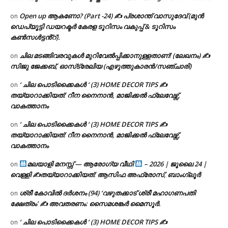
Open up ആകണോ? (Part -24) ✍ പ്രശാന്ത് വാസുദേവ് (മുൻ
on
ഡെപ്യൂട്ടി ഡയറക്ടർ കേരള ടൂറിസം വകുപ്പ് & ടൂറിസം
കൺസൾട്ടൻ്റ്).
ചില മടങ്ങിവരവുകൾ മുറിവേൽപ്പിക്കാനുള്ളതാണ്! (ലേഖനം) ✍️
on
സിജു ജേക്കബ്, ഓസ്‌ട്രേലിയ (എഴുത്തുകാരൻ/സഞ്ചാരി)
‘ ചില പൊടിക്കൈകൾ ‘ (3) HOME DECOR TIPS ✍
on
തയ്യാറാക്കിയത്: റീന നൈനാൻ, മാജിക്കൽ ഫ്ലേവേഴ്സ്,
വാകത്താനം
‘ ചില പൊടിക്കൈകൾ ‘ (3) HOME DECOR TIPS ✍
on
തയ്യാറാക്കിയത്: റീന നൈനാൻ, മാജിക്കൽ ഫ്ലേവേഴ്സ്,
വാകത്താനം
മലയാളി മനസ്സ് — ആരോഗ്യ വീഥി
– 2026 | ജൂലൈ 24 |
on
വെള്ളി ✍
തയ്യാറാക്കിയത്: ആസിഫ അഫ്രോസ്, ബാംഗ്ലൂർ
ശ്രീ കോവിൽ ദർശനം (94) ‘വഴുതക്കാട് ശ്രീ മഹാഗണപതി
on
ക്ഷേത്രം’ ✍ അവതരണം: സൈമശങ്കർ മൈസൂർ.
‘ ചില പൊടിക്കൈകൾ ‘ (3) HOME DECOR TIPS ✍
on