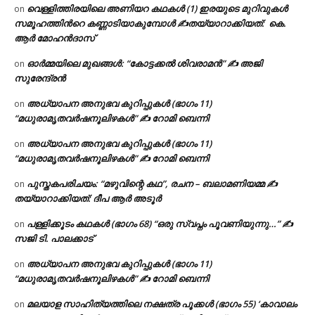
വെള്ളിത്തിരയിലെ അണിയറ കഥകൾ (1) ഇരയുടെ മുറിവുകൾ
on
സമൂഹത്തിന്‍റെ കണ്ണാടിയാകുമ്പോൾ ✍തയ്യാറാക്കിയത്: കെ.
ആര്‍ മോഹന്‍ദാസ്
ഓർമ്മയിലെ മുഖങ്ങൾ: “കോട്ടക്കൽ ശിവരാമൻ” ✍ അജി
on
സുരേന്ദ്രൻ
അധ്യാപന അനുഭവ കുറിപ്പുകൾ (ഭാഗം 11)
on
“മധുരാമൃതവർഷനൂലിഴകൾ” ✍ റോമി ബെന്നി
അധ്യാപന അനുഭവ കുറിപ്പുകൾ (ഭാഗം 11)
on
“മധുരാമൃതവർഷനൂലിഴകൾ” ✍ റോമി ബെന്നി
പുസ്തകപരിചയം: “മഴുവിന്റെ കഥ”, രചന – ബലാമണിയമ്മ ✍
on
തയ്യാറാക്കിയത്: ദീപ ആർ അടൂർ
പള്ളിക്കൂടം കഥകൾ (ഭാഗം 68) “ഒരു സ്വപ്നം പൂവണിയുന്നു…” ✍
on
സജി ടി. പാലക്കാട്
അധ്യാപന അനുഭവ കുറിപ്പുകൾ (ഭാഗം 11)
on
“മധുരാമൃതവർഷനൂലിഴകൾ” ✍ റോമി ബെന്നി
മലയാള സാഹിത്യത്തിലെ നക്ഷത്ര പൂക്കൾ (ഭാഗം 55) ‘കാവാലം
on