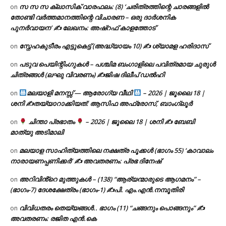
സ സ സ ക്ലാസിക് വാരഫലം: (8) ‘ചരിത്രത്തിന്റെ ചാരങ്ങളിൽ
on
തോണ്ടി വർത്തമാനത്തിന്റെ വിചാരണ – ഒരു ദാർശനിക
പുനർവായന’ ✍ ലേഖനം: അഷ്റഫ് കാളത്തോട്
സ്നേഹകുടീരം എട്ടുകെട്ട് (അദ്ധ്യായം 10) ✍ ശ്യാമള ഹരിദാസ്
on
പടുവ പെയിന്റിംഗുകൾ – പശ്ചിമ ബംഗാളിലെ പവിത്രമായ ചുരുൾ
on
ചിത്രങ്ങൾ (ലഘു വിവരണം) ✍ജിഷ ദിലീപ് ഡൽഹി
മലയാളി മനസ്സ് — ആരോഗ്യ വീഥി
– 2026 | ജൂലൈ 18 |
on
ശനി ✍
തയ്യാറാക്കിയത്: ആസിഫ അഫ്രോസ്, ബാംഗ്ലൂർ
ചിന്താ പ്രഭാതം
– 2026 | ജൂലൈ 18 | ശനി ✍
ബേബി
on
മാത്യു അടിമാലി
മലയാള സാഹിത്യത്തിലെ നക്ഷത്ര പൂക്കൾ (ഭാഗം 55) ‘കാവാലം
on
നാരായണപ്പണിക്കർ’ ✍ അവതരണം: പ്രഭ ദിനേഷ്
അറിവിൻ്റെ മുത്തുകൾ – (138) “ആര്യന്മാരുടെ ആഗമനം” –
on
(ഭാഗം-7) ദേശക്ഷേത്രം (ഭാഗം-1) ✍പി. എം.എൻ.നമ്പൂതിരി
വിവിധതരം തെയ്യങ്ങൾ.. ഭാഗം (11) “ചങ്ങനും പൊങ്ങനും” ✍
on
അവതരണം: രജിത എൻ.കെ