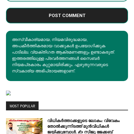
അസ്വീകാര്യമായ, നിയമവിരുദ്ധമായ,
അപകീര്‍ത്തികരമായ വാക്കുകൾ ഉപയോഗിക്കുക
പാടില്ല. വ്യക്തിഗത ആക്രമണങ്ങളും ഉണ്ടാകരുത്.
ഇത്തരത്തിലുള്ള പ്രവർത്തനങ്ങൾ സൈബർ
നിയമപ്രകാരം കുറ്റമായിരിക്കും. എഴുതുന്നവരുടെ
സ്വകാര്യ അഭിപ്രായങ്ങളാണ്.
MOST POPULAR
വിധികർത്താക്കളുടെ ലോകം: വിവേകം
തോൽക്കുന്നിടത്ത് മുൻവിധികൾ
ജയിക്കുമ്പോൾ. ✍️ സിജു ജേക്കബ്