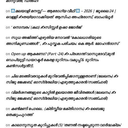
മാനുവൽ, ഡൽഹി
മലയാളി മനസ്സ് — ആരോഗ്യ വീഥി
– 2026 | ജൂലൈ 24 |
on
വെള്ളി ✍
തയ്യാറാക്കിയത്: ആസിഫ അഫ്രോസ്, ബാംഗ്ലൂർ
‘ നൊമ്പരം’ (കഥ) ✍സിസ്റ്റർ ഉഷാ ജോർജ്
on
സുധ അജിത്ത് എഴുതിയ നോവൽ “കോലധാരിയുടെ
on
അഗ്നികുണ്ഡങ്ങള്‍” , ✍ പുസ്തക പരിചയം: കെ ആർ. മോഹൻദാസ്
Open up ആകണോ? (Part -24) ✍ പ്രശാന്ത് വാസുദേവ് (മുൻ
on
ഡെപ്യൂട്ടി ഡയറക്ടർ കേരള ടൂറിസം വകുപ്പ് & ടൂറിസം
കൺസൾട്ടൻ്റ്).
ചില മടങ്ങിവരവുകൾ മുറിവേൽപ്പിക്കാനുള്ളതാണ്! (ലേഖനം) ✍️
on
സിജു ജേക്കബ്, ഓസ്‌ട്രേലിയ (എഴുത്തുകാരൻ/സഞ്ചാരി)
വിമർശനങ്ങളുടെ കാറ്റിൽ ഉലയാത്ത ജീവിതങ്ങൾ (ലേഖനം) ✍️
on
സിജു ജേക്കബ്, ഓസ്‌ട്രേലിയ (എഴുത്തുകാരൻ/സഞ്ചാരി)
കൺമണി പോലെ.. (ക്രിസ്തീയ ഭക്തിഗാനം) ✍ ബൈജു
on
തെക്കുംപുറത്ത്
കാലാനുസൃത കുറിപ്പുകൾ (5) ‘തണൽ നഷ്ടപ്പെടുന്ന വാർദ്ധക്യം’
on