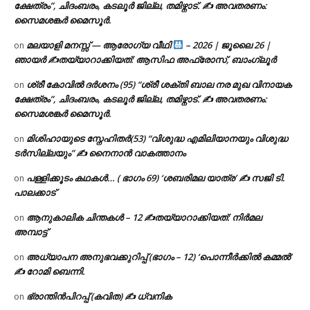
ക്ഷേത്രം”, ചിദംബരം, കടലൂർ ജില്ല, തമിഴ്നാട്. ✍ അവതരണം:
സൈമശങ്കർ മൈസൂർ.
മലയാളി മനസ്സ് — ആരോഗ്യ വീഥി
– 2026 | ജൂലൈ 26 |
on
ഞായർ ✍
തയ്യാറാക്കിയത്: ആസിഫ അഫ്രോസ്, ബാംഗ്ലൂർ
ശ്രീ കോവിൽ ദർശനം (95) “ശ്രീ ശക്തി ബാല നര മുഖ വിനായക
on
ക്ഷേത്രം”, ചിദംബരം, കടലൂർ ജില്ല, തമിഴ്നാട്. ✍ അവതരണം:
സൈമശങ്കർ മൈസൂർ.
മിശിഹായുടെ സ്നേഹിതർ(53) “വിശുദ്ധ എമിലിയാനയും വിശുദ്ധ
on
ടര്‍സില്ലയും” ✍ നൈനാൻ വാകത്താനം
പള്ളിക്കൂടം കഥകൾ… ( ഭാഗം 69) ‘ശബരിമല യാത്ര’ ✍ സജി ടി.
on
പാലക്കാട്
ആനുകാലിക ചിന്തകൾ – 12 ✍തയ്യാറാക്കിയത്: നിർമല
on
അമ്പാട്ട്
അധ്യാപന അനുഭവക്കുറിപ്പ് (ഭാഗം – 12) ‘പൊന്നീർക്കിൽ കമ്മൽ’
on
✍ റോമി ബെന്നി.
ഭ്രാന്തിൻപിറപ്പ് (കവിത) ✍ ധ്വനിക
on