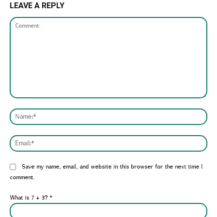
LEAVE A REPLY
Comment:
Nam
Emai
Website:
Save my name, email, and website in this browser for the next time I
comment.
What is 7 + 3?
*