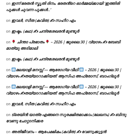
ഇന്ന് ഭരതൻ സ്മൃതി ദിനം. ഭരതൻ്റെ ഓർമ്മയ്ക്കായി ‘ഇത്തിരി
on
പൂക്കൾ ചുവന്ന പൂക്കൾ..’
ഇവൾ, സീത (കവിത) ✍ സഹീറ എം
on
ഇഷ്ടം. (കഥ) ✍ ചന്ദ്രശേഖരൻ മുണ്ടൂർ
on
ചിന്താ പ്രഭാതം
– 2026 | ജൂലൈ 30 | വ്യാഴം ✍
ബേബി
on
മാത്യു അടിമാലി
ഇഷ്ടം. (കഥ) ✍ ചന്ദ്രശേഖരൻ മുണ്ടൂർ
on
മലയാളി മനസ്സ് — ആരോഗ്യ വീഥി
– 2026 | ജൂലൈ 30 |
on
വ്യാഴം ✍
തയ്യാറാക്കിയത്: ആസിഫ അഫ്രോസ്, ബാംഗ്ലൂർ
മലയാളി മനസ്സ് — ആരോഗ്യ വീഥി
– 2026 | ജൂലൈ 30 |
on
വ്യാഴം ✍
തയ്യാറാക്കിയത്: ആസിഫ അഫ്രോസ്, ബാംഗ്ലൂർ
ഇവൾ, സീത (കവിത) ✍ സഹീറ എം
on
ട്രെയിൻ യാത്ര എങ്ങനെ സുരക്ഷിതമാക്കാം (ലേഖനം) ✍ ബിന്ദു
on
വേണു ചോറ്റാനിക്കര
അതിജീവനം – ആപേക്ഷികം (കവിത) ✍ വേണുക്കുട്ടൻ
on