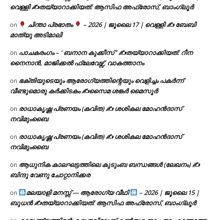
വെള്ളി ✍
തയ്യാറാക്കിയത്: ആസിഫ അഫ്രോസ്, ബാംഗ്ലൂർ
ചിന്താ പ്രഭാതം
– 2026 | ജൂലൈ 17 | വെള്ളി ✍
ബേബി
on
മാത്യു അടിമാലി
പാചകരംഗം – ‘ ബനാന കുക്കീസ് ‘ ✍തയ്യാറാക്കിയത്: റീന
on
നൈനാൻ, മാജിക്കൽ ഫ്ലേവേഴ്സ്, വാകത്താനം
ഭക്തിയുടെയും ആരോഗ്യത്തിന്റെയും വെളിച്ചം പകർന്ന്
on
വീണ്ടുമൊരു കർക്കിടകം ✍സൈമ ശങ്കർ മൈസൂർ
രാധാകൃഷ്ണ പ്രണയം (കവിത) ✍ ശശികല മോഹൻദാസ്
on
നവിമുംബൈ
രാധാകൃഷ്ണ പ്രണയം (കവിത) ✍ ശശികല മോഹൻദാസ്
on
നവിമുംബൈ
ആധുനിക കാലഘട്ടത്തിലെ കുടുംബ ബന്ധങ്ങൾ (ലേഖനം) ✍
on
ബിന്ദു വേണു ചോറ്റാനിക്കര
മലയാളി മനസ്സ് — ആരോഗ്യ വീഥി
– 2026 | ജൂലൈ 15 |
on
ബുധൻ ✍
തയ്യാറാക്കിയത്: ആസിഫ അഫ്രോസ്, ബാംഗ്ലൂർ