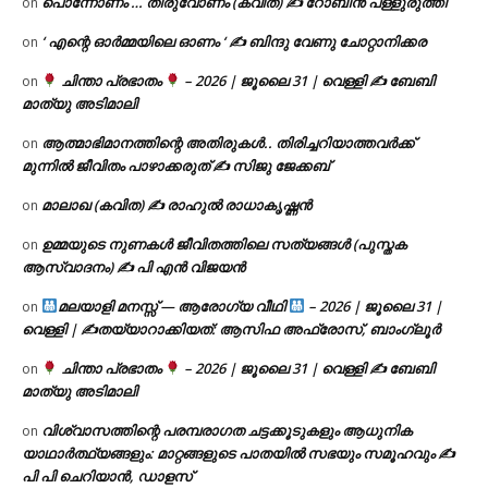
പൊന്നോണം … തിരുവോണം (കവിത) ✍ റോബിൻ പള്ളുരുത്തി
on
‘ എന്റെ ഓർമ്മയിലെ ഓണം ‘ ✍ ബിന്ദു വേണു ചോറ്റാനിക്കര
on
ചിന്താ പ്രഭാതം
– 2026 | ജൂലൈ 31 | വെള്ളി ✍
ബേബി
on
മാത്യു അടിമാലി
ആത്മാഭിമാനത്തിന്റെ അതിരുകൾ.. തിരിച്ചറിയാത്തവർക്ക്
on
മുന്നിൽ ജീവിതം പാഴാക്കരുത് ✍️ സിജു ജേക്കബ്
മാലാഖ (കവിത) ✍ രാഹുൽ രാധാകൃഷ്ണൻ
on
ഉമ്മയുടെ നുണകൾ ജീവിതത്തിലെ സത്യങ്ങൾ (പുസ്തക
on
ആസ്വാദനം) ✍ പി എൻ വിജയൻ
മലയാളി മനസ്സ് — ആരോഗ്യ വീഥി
– 2026 | ജൂലൈ 31 |
on
വെള്ളി | ✍
തയ്യാറാക്കിയത്: ആസിഫ അഫ്രോസ്, ബാംഗ്ലൂർ
ചിന്താ പ്രഭാതം
– 2026 | ജൂലൈ 31 | വെള്ളി ✍
ബേബി
on
മാത്യു അടിമാലി
വിശ്വാസത്തിന്റെ പരമ്പരാഗത ചട്ടക്കൂടുകളും ആധുനിക
on
യാഥാർത്ഥ്യങ്ങളും: മാറ്റങ്ങളുടെ പാതയിൽ സഭയും സമൂഹവും ✍
പി പി ചെറിയാൻ, ഡാളസ്