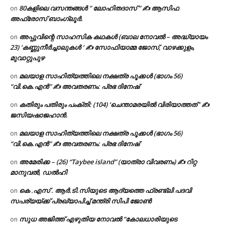
80കളിലെ വസന്തങ്ങൾ ” ലോഹിതദാസ് ” ✍ ആസിഫ
on
അഫ്രോസ് ബാംഗ്ലൂർ.
അപ്പുവിന്റെ സാഹസിക കഥകൾ (ബാല നോവൽ – അദ്ധ്യായം
on
23) ‘കണ്ണുനീർച്ചാലുകൾ ‘ ✍ സോഫിയാമ്മ ജോസ്, വാഴക്കുളം,
മുവാറ്റുപുഴ
മലയാള സാഹിത്യത്തിലെ നക്ഷത്ര പൂക്കൾ (ഭാഗം 56)
on
“വി.കെ.എൻ” ✍ അവതരണം: പ്രഭ ദിനേഷ്
കതിരും പതിരും പംക്തി: (104) ‘ചെന്താമരയിൽ വിരിയാത്തത് ‘ ✍
on
ജസിയഷാജഹാൻ.
മലയാള സാഹിത്യത്തിലെ നക്ഷത്ര പൂക്കൾ (ഭാഗം 56)
on
“വി.കെ.എൻ” ✍ അവതരണം: പ്രഭ ദിനേഷ്
അമേരിക്ക – (26) “Taybee island” (യാത്രാ വിവരണം) ✍ റിറ്റ
on
മാനുവൽ, ഡൽഹി
കെ .എസ് . ആർ.ടി.സിയുടെ ആദ്യത്തെ ഫ്രണ്ട്ലി പദവി
on
സപര്യയ്ക്ക് പ്രഖ്യാപിച്ച് മന്ത്രി സിപി ജോൺ
സുധ അജിത്ത് എഴുതിയ നോവൽ “കോലധാരിയുടെ
on