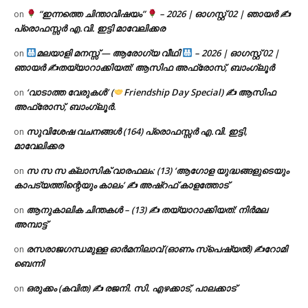
“ഇന്നത്തെ ചിന്താവിഷയം”
– 2026 | ഓഗസ്റ്റ് 02 | ഞായർ ✍
on
പ്രൊഫസ്സർ എ.വി. ഇട്ടി മാവേലിക്കര
മലയാളി മനസ്സ് — ആരോഗ്യ വീഥി
– 2026 | ഓഗസ്റ്റ് 02 |
on
ഞായർ ✍
തയ്യാറാക്കിയത്: ആസിഫ അഫ്രോസ്, ബാംഗ്ലൂർ
‘വാടാത്ത വേരുകൾ’ (
Friendship Day Special) ✍ ആസിഫ
on
അഫ്രോസ്, ബാംഗ്ലൂർ.
സുവിശേഷ വചനങ്ങൾ (164) പ്രൊഫസ്സർ എ.വി. ഇട്ടി,
on
മാവേലിക്കര
സ സ സ ക്ലാസിക് വാരഫലം: (13) ‘ആഗോള യുദ്ധങ്ങളുടെയും
on
കാപട്യത്തിന്റെയും കാലം’ ✍ അഷ്റഫ് കാളത്തോട്
ആനുകാലിക ചിന്തകൾ – (13) ✍ തയ്യാറാക്കിയത്: നിർമല
on
അമ്പാട്ട്
രസരാജഗന്ധമുള്ള ഓർമനിലാവ് (ഓണം സ്‌പെഷ്യൽ) ✍റോമി
on
ബെന്നി
ഒരുക്കം (കവിത) ✍ രജനി. സി. എഴക്കാട്, പാലക്കാട്
on