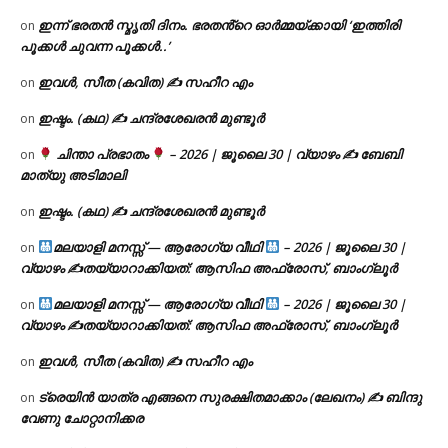
ഇന്ന് ഭരതൻ സ്മൃതി ദിനം. ഭരതൻ്റെ ഓർമ്മയ്ക്കായി ‘ഇത്തിരി
on
പൂക്കൾ ചുവന്ന പൂക്കൾ..’
ഇവൾ, സീത (കവിത) ✍ സഹീറ എം
on
ഇഷ്ടം. (കഥ) ✍ ചന്ദ്രശേഖരൻ മുണ്ടൂർ
on
ചിന്താ പ്രഭാതം
– 2026 | ജൂലൈ 30 | വ്യാഴം ✍
ബേബി
on
മാത്യു അടിമാലി
ഇഷ്ടം. (കഥ) ✍ ചന്ദ്രശേഖരൻ മുണ്ടൂർ
on
മലയാളി മനസ്സ് — ആരോഗ്യ വീഥി
– 2026 | ജൂലൈ 30 |
on
വ്യാഴം ✍
തയ്യാറാക്കിയത്: ആസിഫ അഫ്രോസ്, ബാംഗ്ലൂർ
മലയാളി മനസ്സ് — ആരോഗ്യ വീഥി
– 2026 | ജൂലൈ 30 |
on
വ്യാഴം ✍
തയ്യാറാക്കിയത്: ആസിഫ അഫ്രോസ്, ബാംഗ്ലൂർ
ഇവൾ, സീത (കവിത) ✍ സഹീറ എം
on
ട്രെയിൻ യാത്ര എങ്ങനെ സുരക്ഷിതമാക്കാം (ലേഖനം) ✍ ബിന്ദു
on
വേണു ചോറ്റാനിക്കര