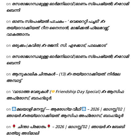
രസരാജഗന്ധമുള്ള ഓർമനിലാവ് (ഓണം സ്‌പെഷ്യൽ) ✍റോമി
on
ബെന്നി
ഓണം സ്പെഷ്യൽ പാചകം – ‘ വെറൈറ്റി പച്ചടി’ ✍
on
തയ്യാറാക്കിയത്: റീന നൈനാൻ, മാജിക്കൽ ഫ്ലേവേഴ്സ്,
വാകത്താനം
ഒരുക്കം (കവിത) ✍ രജനി. സി. എഴക്കാട്, പാലക്കാട്
on
രസരാജഗന്ധമുള്ള ഓർമനിലാവ് (ഓണം സ്‌പെഷ്യൽ) ✍റോമി
on
ബെന്നി
ആനുകാലിക ചിന്തകൾ – (13) ✍ തയ്യാറാക്കിയത്: നിർമല
on
അമ്പാട്ട്
‘വാടാത്ത വേരുകൾ’ (
Friendship Day Special) ✍ ആസിഫ
on
അഫ്രോസ്, ബാംഗ്ലൂർ.
മലയാളി മനസ്സ് — ആരോഗ്യ വീഥി
– 2026 | ഓഗസ്റ്റ് 02 |
on
ഞായർ ✍
തയ്യാറാക്കിയത്: ആസിഫ അഫ്രോസ്, ബാംഗ്ലൂർ
ചിന്താ പ്രഭാതം
– 2026 | ഓഗസ്റ്റ് 02 | ഞായർ ✍
ബേബി
on
മാത്യു അടിമാലി