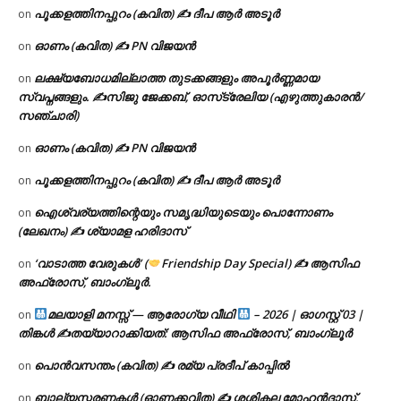
പൂക്കളത്തിനപ്പുറം (കവിത) ✍ ദീപ ആർ അടൂർ
on
ഓണം (കവിത) ✍ PN വിജയൻ
on
ലക്ഷ്യബോധമില്ലാത്ത തുടക്കങ്ങളും അപൂർണ്ണമായ
on
സ്വപ്നങ്ങളും. ✍️സിജു ജേക്കബ്, ഓസ്‌ട്രേലിയ (എഴുത്തുകാരൻ/
സഞ്ചാരി)
ഓണം (കവിത) ✍ PN വിജയൻ
on
പൂക്കളത്തിനപ്പുറം (കവിത) ✍ ദീപ ആർ അടൂർ
on
ഐശ്വര്യത്തിന്റെയും സമൃദ്ധിയുടെയും പൊന്നോണം
on
(ലേഖനം) ✍ ശ്യാമള ഹരിദാസ്
‘വാടാത്ത വേരുകൾ’ (
Friendship Day Special) ✍ ആസിഫ
on
അഫ്രോസ്, ബാംഗ്ലൂർ.
മലയാളി മനസ്സ് — ആരോഗ്യ വീഥി
– 2026 | ഓഗസ്റ്റ് 03 |
on
തിങ്കൾ ✍
തയ്യാറാക്കിയത്: ആസിഫ അഫ്രോസ്, ബാംഗ്ലൂർ
പൊൻവസന്തം (കവിത) ✍ രമ്യ പ്രദീപ് കാപ്പിൽ
on
ബാല്യസ്മരണകൾ (ഓണക്കവിത) ✍ ശശികല മോഹൻദാസ്,
on