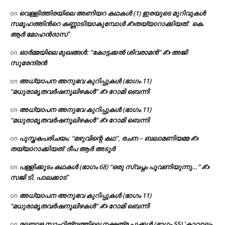
വെള്ളിത്തിരയിലെ അണിയറ കഥകൾ (1) ഇരയുടെ മുറിവുകൾ
on
സമൂഹത്തിന്‍റെ കണ്ണാടിയാകുമ്പോൾ ✍തയ്യാറാക്കിയത്: കെ.
ആര്‍ മോഹന്‍ദാസ്
ഓർമ്മയിലെ മുഖങ്ങൾ: “കോട്ടക്കൽ ശിവരാമൻ” ✍ അജി
on
സുരേന്ദ്രൻ
അധ്യാപന അനുഭവ കുറിപ്പുകൾ (ഭാഗം 11)
on
“മധുരാമൃതവർഷനൂലിഴകൾ” ✍ റോമി ബെന്നി
അധ്യാപന അനുഭവ കുറിപ്പുകൾ (ഭാഗം 11)
on
“മധുരാമൃതവർഷനൂലിഴകൾ” ✍ റോമി ബെന്നി
പുസ്തകപരിചയം: “മഴുവിന്റെ കഥ”, രചന – ബലാമണിയമ്മ ✍
on
തയ്യാറാക്കിയത്: ദീപ ആർ അടൂർ
പള്ളിക്കൂടം കഥകൾ (ഭാഗം 68) “ഒരു സ്വപ്നം പൂവണിയുന്നു…” ✍
on
സജി ടി. പാലക്കാട്
അധ്യാപന അനുഭവ കുറിപ്പുകൾ (ഭാഗം 11)
on
“മധുരാമൃതവർഷനൂലിഴകൾ” ✍ റോമി ബെന്നി
മലയാള സാഹിത്യത്തിലെ നക്ഷത്ര പൂക്കൾ (ഭാഗം 55) ‘കാവാലം
on