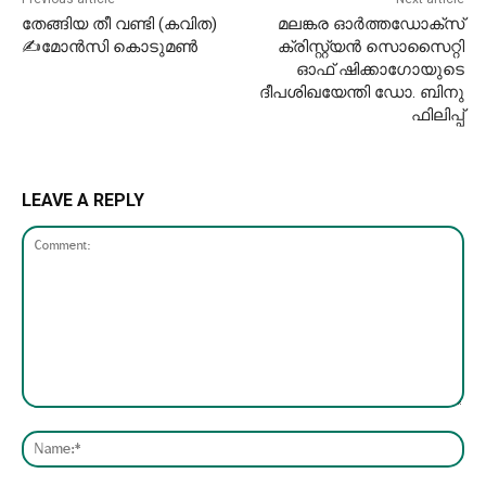
തേങ്ങിയ തീ വണ്ടി (കവിത)
മലങ്കര ഓര്‍ത്തഡോക്‌സ്
✍മോൻസി കൊടുമൺ
ക്രിസ്റ്റ്യന്‍ സൊസൈറ്റി
ഓഫ് ഷിക്കാഗോയുടെ
ദീപശിഖയേന്തി ഡോ. ബിനു
ഫിലിപ്പ്
LEAVE A REPLY
Comment:
Nam