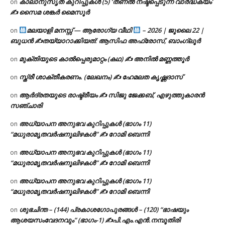
കാലാനുസൃത കുറിപ്പുകൾ (5) ‘തണൽ നഷ്ടപ്പെടുന്ന വാർദ്ധക്യം’
on
✍ സൈമ ശങ്കർ മൈസൂർ
മലയാളി മനസ്സ് — ആരോഗ്യ വീഥി
– 2026 | ജൂലൈ 22 |
on
ബുധൻ ✍
തയ്യാറാക്കിയത്: ആസിഫ അഫ്രോസ്, ബാംഗ്ലൂർ
മുക്തിയുടെ കാൽപ്പെരുമാറ്റം (കഥ) ✍ അനിൽ മണ്ണത്തൂർ
on
സ്ത്രീ ശാക്തീകരണം. (ലേഖനം) ✍ ഹേമലത കൃഷ്ണദാസ്
on
ആർദ്രതയുടെ രാഷ്ട്രീയം ✍️ സിജു ജേക്കബ്, എഴുത്തുകാരൻ
on
സഞ്ചാരി
അധ്യാപന അനുഭവ കുറിപ്പുകൾ (ഭാഗം 11)
on
“മധുരാമൃതവർഷനൂലിഴകൾ” ✍ റോമി ബെന്നി
അധ്യാപന അനുഭവ കുറിപ്പുകൾ (ഭാഗം 11)
on
“മധുരാമൃതവർഷനൂലിഴകൾ” ✍ റോമി ബെന്നി
അധ്യാപന അനുഭവ കുറിപ്പുകൾ (ഭാഗം 11)
on
“മധുരാമൃതവർഷനൂലിഴകൾ” ✍ റോമി ബെന്നി
ശുഭചിന്ത – (144) പ്രകാശഗോപുരങ്ങൾ – (120) “ഭാഷയും
on
ആശയസംവേദനവും” (ഭാഗം-1) ✍പി.എം.എൻ.നമ്പൂതിരി