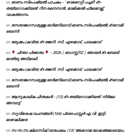
ഓണം സ്പെഷ്യൽ പാചകം – ‘ വെറൈറ്റി പച്ചടി’ ✍
on
തയ്യാറാക്കിയത്: റീന നൈനാൻ, മാജിക്കൽ ഫ്ലേവേഴ്സ്,
വാകത്താനം
രസരാജഗന്ധമുള്ള ഓർമനിലാവ് (ഓണം സ്‌പെഷ്യൽ) ✍റോമി
on
ബെന്നി
ഒരുക്കം (കവിത) ✍ രജനി. സി. എഴക്കാട്, പാലക്കാട്
on
ചിന്താ പ്രഭാതം
– 2026 | ഓഗസ്റ്റ് 02 | ഞായർ ✍
ബേബി
on
മാത്യു അടിമാലി
ഒരുക്കം (കവിത) ✍ രജനി. സി. എഴക്കാട്, പാലക്കാട്
on
രസരാജഗന്ധമുള്ള ഓർമനിലാവ് (ഓണം സ്‌പെഷ്യൽ) ✍റോമി
on
ബെന്നി
ആനുകാലിക ചിന്തകൾ – (13) ✍ തയ്യാറാക്കിയത്: നിർമല
on
അമ്പാട്ട്
സുവിശേഷ വചനങ്ങൾ (164) പ്രൊഫസ്സർ എ.വി. ഇട്ടി,
on
മാവേലിക്കര
സ സ സ ക്ലാസിക് വാരഫലം: (13) ‘ആഗോള യുദ്ധങ്ങളുടെയും
on