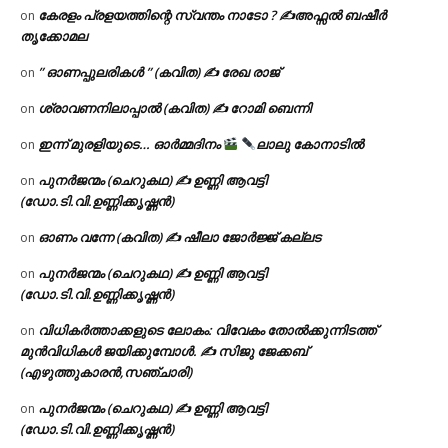
കേരളം പ്രളയത്തിന്റെ സ്വന്തം നാടോ ? ✍️അഫ്സൽ ബഷീർ
on
തൃക്കോമല
” ഓണപ്പുലരികൾ ” (കവിത) ✍ രേഖ രാജ്
on
ശ്രാവണനിലാപ്പാൽ (കവിത) ✍ റോമി ബെന്നി
on
ഇന്ന് മുരളിയുടെ… ഓർമ്മദിനം
ലാലു കോനാടിൽ
on
പുനർജന്മം (ചെറുകഥ) ✍ ഉണ്ണി ആവട്ടി
on
(ഡോ.ടി.വി.ഉണ്ണിക്കൃഷ്ണൻ)
ഓണം വന്നേ (കവിത) ✍ ഷീലാ ജോർജ്ജ് കല്ലട
on
പുനർജന്മം (ചെറുകഥ) ✍ ഉണ്ണി ആവട്ടി
on
(ഡോ.ടി.വി.ഉണ്ണിക്കൃഷ്ണൻ)
വിധികർത്താക്കളുടെ ലോകം: വിവേകം തോൽക്കുന്നിടത്ത്
on
മുൻവിധികൾ ജയിക്കുമ്പോൾ. ✍️ സിജു ജേക്കബ്
(എഴുത്തുകാരൻ,സഞ്ചാരി)
പുനർജന്മം (ചെറുകഥ) ✍ ഉണ്ണി ആവട്ടി
on
(ഡോ.ടി.വി.ഉണ്ണിക്കൃഷ്ണൻ)