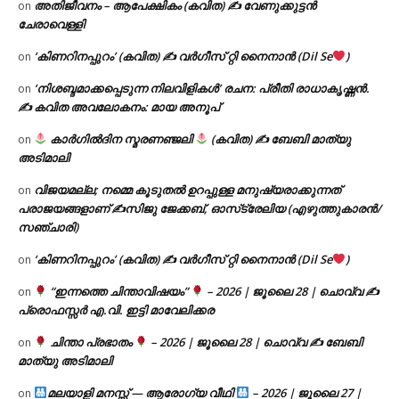
അതിജീവനം – ആപേക്ഷികം (കവിത) ✍ വേണുക്കുട്ടൻ
on
ചേരാവെള്ളി
‘കിണറിനപ്പുറം’ (കവിത) ✍ വർഗീസ് റ്റി നൈനാൻ (Dil Se
)
on
‘നിശബ്ദമാക്കപ്പെടുന്ന നിലവിളികൾ’ രചന: പ്രീതി രാധാകൃഷ്ണൻ.
on
✍ കവിത അവലോകനം: മായ അനൂപ്
കാർഗിൽദിന സ്മരണഞ്ജലി
(കവിത) ✍ ബേബി മാത്യു
on
അടിമാലി
വിജയമല്ല; നമ്മെ കൂടുതൽ ഉറപ്പുള്ള മനുഷ്യരാക്കുന്നത്
on
പരാജയങ്ങളാണ് ✍️സിജു ജേക്കബ്, ഓസ്‌ട്രേലിയ (എഴുത്തുകാരൻ/
സഞ്ചാരി)
‘കിണറിനപ്പുറം’ (കവിത) ✍ വർഗീസ് റ്റി നൈനാൻ (Dil Se
)
on
“ഇന്നത്തെ ചിന്താവിഷയം”
– 2026 | ജൂലൈ 28 | ചൊവ്വ ✍
on
പ്രൊഫസ്സർ എ.വി. ഇട്ടി മാവേലിക്കര
ചിന്താ പ്രഭാതം
– 2026 | ജൂലൈ 28 | ചൊവ്വ ✍
ബേബി
on
മാത്യു അടിമാലി
മലയാളി മനസ്സ് — ആരോഗ്യ വീഥി
– 2026 | ജൂലൈ 27 |
on