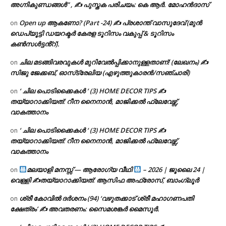
അഗ്നികുണ്ഡങ്ങള്‍” , ✍ പുസ്തക പരിചയം: കെ ആർ. മോഹൻദാസ്
Open up ആകണോ? (Part -24) ✍ പ്രശാന്ത് വാസുദേവ് (മുൻ
on
ഡെപ്യൂട്ടി ഡയറക്ടർ കേരള ടൂറിസം വകുപ്പ് & ടൂറിസം
കൺസൾട്ടൻ്റ്).
ചില മടങ്ങിവരവുകൾ മുറിവേൽപ്പിക്കാനുള്ളതാണ്! (ലേഖനം) ✍️
on
സിജു ജേക്കബ്, ഓസ്‌ട്രേലിയ (എഴുത്തുകാരൻ/സഞ്ചാരി)
‘ ചില പൊടിക്കൈകൾ ‘ (3) HOME DECOR TIPS ✍
on
തയ്യാറാക്കിയത്: റീന നൈനാൻ, മാജിക്കൽ ഫ്ലേവേഴ്സ്,
വാകത്താനം
‘ ചില പൊടിക്കൈകൾ ‘ (3) HOME DECOR TIPS ✍
on
തയ്യാറാക്കിയത്: റീന നൈനാൻ, മാജിക്കൽ ഫ്ലേവേഴ്സ്,
വാകത്താനം
മലയാളി മനസ്സ് — ആരോഗ്യ വീഥി
– 2026 | ജൂലൈ 24 |
on
വെള്ളി ✍
തയ്യാറാക്കിയത്: ആസിഫ അഫ്രോസ്, ബാംഗ്ലൂർ
ശ്രീ കോവിൽ ദർശനം (94) ‘വഴുതക്കാട് ശ്രീ മഹാഗണപതി
on
ക്ഷേത്രം’ ✍ അവതരണം: സൈമശങ്കർ മൈസൂർ.