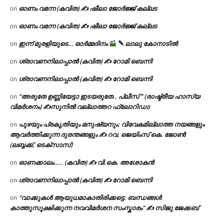
ഓണം വന്നേ (കവിത) ✍ ഷീലാ ജോർജ്ജ് കല്ലട
on
ഓണം വന്നേ (കവിത) ✍ ഷീലാ ജോർജ്ജ് കല്ലട
on
ഇന്ന് മുരളിയുടെ… ഓർമ്മദിനം
ലാലു കോനാടിൽ
on
ശ്രാവണനിലാപ്പാൽ (കവിത) ✍ റോമി ബെന്നി
on
ശ്രാവണനിലാപ്പാൽ (കവിത) ✍ റോമി ബെന്നി
on
“അരുതേ ഉണ്ണിയേട്ടാ ഇടയരുതേ.. പ്ലീസ് ” (രാഷ്ട്രീയ ഹാസ്യ
on
വിമർശനം) ✍സുനിൽ വല്ലാത്തറ ഫ്ലോറിഡാ
പുഴയും പ്രകൃതിയും മനുഷ്യനും: വിവേകമില്ലാത്ത നയങ്ങളും
on
ആവർത്തിക്കുന്ന ദുരന്തങ്ങളും ✍ റവ. ജെയിംസ് കെ. ജോൺ
(ലബ്ബക്ക്, ടെക്സാസ്)
ഓണക്കാലം….. (കവിത) ✍ വി.കെ. അശോകൻ
on
ശ്രാവണനിലാപ്പാൽ (കവിത) ✍ റോമി ബെന്നി
on
“വാക്കുകൾ ആയുധമാകാതിരിക്കട്ടെ: ബന്ധങ്ങൾ
on
കാത്തുസൂക്ഷിക്കുന്ന നവവിമർശന സംസ്കാരം” ✍️ സിജു ജേക്കബ്