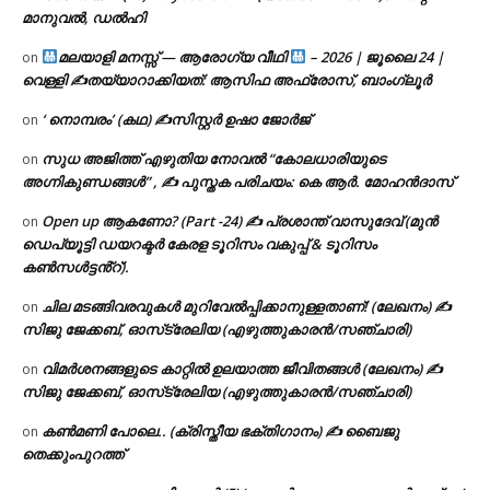
മാനുവൽ, ഡൽഹി
മലയാളി മനസ്സ് — ആരോഗ്യ വീഥി
– 2026 | ജൂലൈ 24 |
on
വെള്ളി ✍
തയ്യാറാക്കിയത്: ആസിഫ അഫ്രോസ്, ബാംഗ്ലൂർ
‘ നൊമ്പരം’ (കഥ) ✍സിസ്റ്റർ ഉഷാ ജോർജ്
on
സുധ അജിത്ത് എഴുതിയ നോവൽ “കോലധാരിയുടെ
on
അഗ്നികുണ്ഡങ്ങള്‍” , ✍ പുസ്തക പരിചയം: കെ ആർ. മോഹൻദാസ്
Open up ആകണോ? (Part -24) ✍ പ്രശാന്ത് വാസുദേവ് (മുൻ
on
ഡെപ്യൂട്ടി ഡയറക്ടർ കേരള ടൂറിസം വകുപ്പ് & ടൂറിസം
കൺസൾട്ടൻ്റ്).
ചില മടങ്ങിവരവുകൾ മുറിവേൽപ്പിക്കാനുള്ളതാണ്! (ലേഖനം) ✍️
on
സിജു ജേക്കബ്, ഓസ്‌ട്രേലിയ (എഴുത്തുകാരൻ/സഞ്ചാരി)
വിമർശനങ്ങളുടെ കാറ്റിൽ ഉലയാത്ത ജീവിതങ്ങൾ (ലേഖനം) ✍️
on
സിജു ജേക്കബ്, ഓസ്‌ട്രേലിയ (എഴുത്തുകാരൻ/സഞ്ചാരി)
കൺമണി പോലെ.. (ക്രിസ്തീയ ഭക്തിഗാനം) ✍ ബൈജു
on
തെക്കുംപുറത്ത്