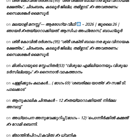
ശ്രീ കോവിൽ ദർശനം (95) “ശ്രീ ശക്തി ബാല നര മുഖ വിനായക
on
ക്ഷേത്രം”, ചിദംബരം, കടലൂർ ജില്ല, തമിഴ്നാട്. ✍ അവതരണം:
സൈമശങ്കർ മൈസൂർ.
മലയാളി മനസ്സ് — ആരോഗ്യ വീഥി
– 2026 | ജൂലൈ 26 |
on
ഞായർ ✍
തയ്യാറാക്കിയത്: ആസിഫ അഫ്രോസ്, ബാംഗ്ലൂർ
ശ്രീ കോവിൽ ദർശനം (95) “ശ്രീ ശക്തി ബാല നര മുഖ വിനായക
on
ക്ഷേത്രം”, ചിദംബരം, കടലൂർ ജില്ല, തമിഴ്നാട്. ✍ അവതരണം:
സൈമശങ്കർ മൈസൂർ.
മിശിഹായുടെ സ്നേഹിതർ(53) “വിശുദ്ധ എമിലിയാനയും വിശുദ്ധ
on
ടര്‍സില്ലയും” ✍ നൈനാൻ വാകത്താനം
പള്ളിക്കൂടം കഥകൾ… ( ഭാഗം 69) ‘ശബരിമല യാത്ര’ ✍ സജി ടി.
on
പാലക്കാട്
ആനുകാലിക ചിന്തകൾ – 12 ✍തയ്യാറാക്കിയത്: നിർമല
on
അമ്പാട്ട്
അധ്യാപന അനുഭവക്കുറിപ്പ് (ഭാഗം – 12) ‘പൊന്നീർക്കിൽ കമ്മൽ’
on
✍ റോമി ബെന്നി.
ഭ്രാന്തിൻപിറപ്പ് (കവിത) ✍ ധ്വനിക
on