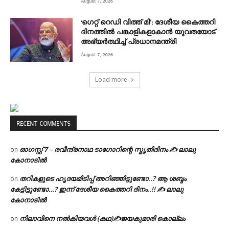
August 7, 2026
‘ഗെറ്റ് റെഡി വിത്ത് മി’: ദേശീയ കൈത്തറി
ദിനത്തിൽ പങ്കാളികളാകാൻ യുവതയോട്
അഭ്യർത്ഥിച്ച് പ്രധാനമന്ത്രി
August 7, 2026
Load more
RECENT COMMENTS
ഓഗസ്റ്റ് 𝟕 – രവീന്ദ്രനാഥ ടാഗോറിന്റെ സ്മൃതിദിനം ✍ ലാലു
on
കോനാടിൽ
തറികളുടെ ഹൃദയമിടിപ്പ് അറിഞ്ഞിട്ടുണ്ടോ..? ആ ശബ്ദം
on
കേട്ടിട്ടുണ്ടോ…? ഇന്ന് ദേശീയ കൈത്തറി ദിനം..!! ✍ ലാലു
കോനാടിൽ
നിലാവിനെ നൽകിയവൾ (കഥ)✍ജയകുമാരി കൊല്ലം
on