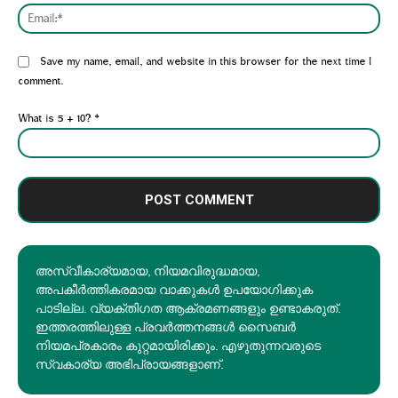
Emai
Website:
Save my name, email, and website in this browser for the next time I
comment.
What is 5 + 10?
*
അസ്വീകാര്യമായ, നിയമവിരുദ്ധമായ,
അപകീര്‍ത്തികരമായ വാക്കുകൾ ഉപയോഗിക്കുക
പാടില്ല. വ്യക്തിഗത ആക്രമണങ്ങളും ഉണ്ടാകരുത്.
ഇത്തരത്തിലുള്ള പ്രവർത്തനങ്ങൾ സൈബർ
നിയമപ്രകാരം കുറ്റമായിരിക്കും. എഴുതുന്നവരുടെ
സ്വകാര്യ അഭിപ്രായങ്ങളാണ്.