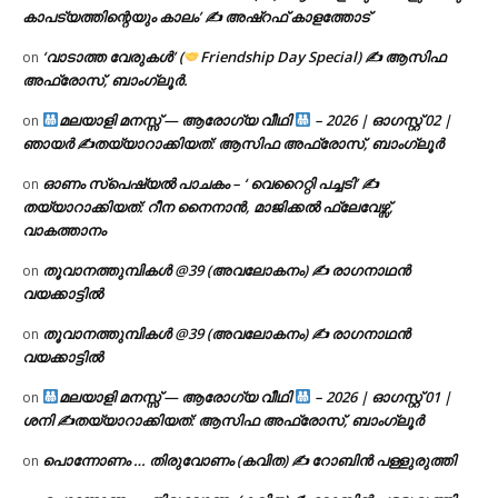
കാപട്യത്തിന്റെയും കാലം’ ✍ അഷ്റഫ് കാളത്തോട്
‘വാടാത്ത വേരുകൾ’ (
Friendship Day Special) ✍ ആസിഫ
on
അഫ്രോസ്, ബാംഗ്ലൂർ.
മലയാളി മനസ്സ് — ആരോഗ്യ വീഥി
– 2026 | ഓഗസ്റ്റ് 02 |
on
ഞായർ ✍
തയ്യാറാക്കിയത്: ആസിഫ അഫ്രോസ്, ബാംഗ്ലൂർ
ഓണം സ്പെഷ്യൽ പാചകം – ‘ വെറൈറ്റി പച്ചടി’ ✍
on
തയ്യാറാക്കിയത്: റീന നൈനാൻ, മാജിക്കൽ ഫ്ലേവേഴ്സ്,
വാകത്താനം
തൂവാനത്തുമ്പികൾ @39 (അവലോകനം) ✍ രാഗനാഥൻ
on
വയക്കാട്ടിൽ
തൂവാനത്തുമ്പികൾ @39 (അവലോകനം) ✍ രാഗനാഥൻ
on
വയക്കാട്ടിൽ
മലയാളി മനസ്സ് — ആരോഗ്യ വീഥി
– 2026 | ഓഗസ്റ്റ് 01 |
on
ശനി ✍
തയ്യാറാക്കിയത്: ആസിഫ അഫ്രോസ്, ബാംഗ്ലൂർ
പൊന്നോണം … തിരുവോണം (കവിത) ✍ റോബിൻ പള്ളുരുത്തി
on