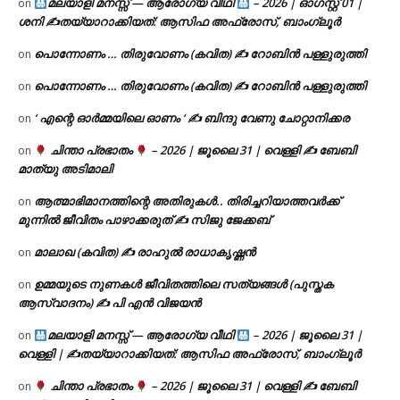
മലയാളി മനസ്സ് — ആരോഗ്യ വീഥി
– 2026 | ഓഗസ്റ്റ് 01 |
on
ശനി ✍
തയ്യാറാക്കിയത്: ആസിഫ അഫ്രോസ്, ബാംഗ്ലൂർ
പൊന്നോണം … തിരുവോണം (കവിത) ✍ റോബിൻ പള്ളുരുത്തി
on
പൊന്നോണം … തിരുവോണം (കവിത) ✍ റോബിൻ പള്ളുരുത്തി
on
‘ എന്റെ ഓർമ്മയിലെ ഓണം ‘ ✍ ബിന്ദു വേണു ചോറ്റാനിക്കര
on
ചിന്താ പ്രഭാതം
– 2026 | ജൂലൈ 31 | വെള്ളി ✍
ബേബി
on
മാത്യു അടിമാലി
ആത്മാഭിമാനത്തിന്റെ അതിരുകൾ.. തിരിച്ചറിയാത്തവർക്ക്
on
മുന്നിൽ ജീവിതം പാഴാക്കരുത് ✍️ സിജു ജേക്കബ്
മാലാഖ (കവിത) ✍ രാഹുൽ രാധാകൃഷ്ണൻ
on
ഉമ്മയുടെ നുണകൾ ജീവിതത്തിലെ സത്യങ്ങൾ (പുസ്തക
on
ആസ്വാദനം) ✍ പി എൻ വിജയൻ
മലയാളി മനസ്സ് — ആരോഗ്യ വീഥി
– 2026 | ജൂലൈ 31 |
on
വെള്ളി | ✍
തയ്യാറാക്കിയത്: ആസിഫ അഫ്രോസ്, ബാംഗ്ലൂർ
ചിന്താ പ്രഭാതം
– 2026 | ജൂലൈ 31 | വെള്ളി ✍
ബേബി
on