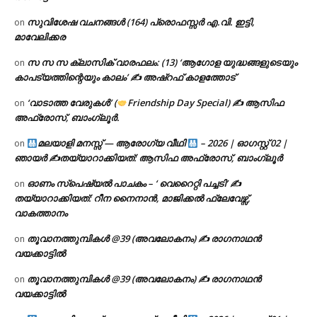
സുവിശേഷ വചനങ്ങൾ (164) പ്രൊഫസ്സർ എ.വി. ഇട്ടി,
on
മാവേലിക്കര
സ സ സ ക്ലാസിക് വാരഫലം: (13) ‘ആഗോള യുദ്ധങ്ങളുടെയും
on
കാപട്യത്തിന്റെയും കാലം’ ✍ അഷ്റഫ് കാളത്തോട്
‘വാടാത്ത വേരുകൾ’ (
Friendship Day Special) ✍ ആസിഫ
on
അഫ്രോസ്, ബാംഗ്ലൂർ.
മലയാളി മനസ്സ് — ആരോഗ്യ വീഥി
– 2026 | ഓഗസ്റ്റ് 02 |
on
ഞായർ ✍
തയ്യാറാക്കിയത്: ആസിഫ അഫ്രോസ്, ബാംഗ്ലൂർ
ഓണം സ്പെഷ്യൽ പാചകം – ‘ വെറൈറ്റി പച്ചടി’ ✍
on
തയ്യാറാക്കിയത്: റീന നൈനാൻ, മാജിക്കൽ ഫ്ലേവേഴ്സ്,
വാകത്താനം
തൂവാനത്തുമ്പികൾ @39 (അവലോകനം) ✍ രാഗനാഥൻ
on
വയക്കാട്ടിൽ
തൂവാനത്തുമ്പികൾ @39 (അവലോകനം) ✍ രാഗനാഥൻ
on
വയക്കാട്ടിൽ