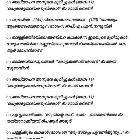
അധ്യാപന അനുഭവ കുറിപ്പുകൾ (ഭാഗം 11)
on
“മധുരാമൃതവർഷനൂലിഴകൾ” ✍ റോമി ബെന്നി
ശുഭചിന്ത – (144) പ്രകാശഗോപുരങ്ങൾ – (120) “ഭാഷയും
on
ആശയസംവേദനവും” (ഭാഗം-1) ✍പി.എം.എൻ.നമ്പൂതിരി
വെള്ളിത്തിരയിലെ അണിയറ കഥകൾ (1) ഇരയുടെ മുറിവുകൾ
on
സമൂഹത്തിന്‍റെ കണ്ണാടിയാകുമ്പോൾ ✍തയ്യാറാക്കിയത്: കെ.
ആര്‍ മോഹന്‍ദാസ്
ഓർമ്മയിലെ മുഖങ്ങൾ: “കോട്ടക്കൽ ശിവരാമൻ” ✍ അജി
on
സുരേന്ദ്രൻ
അധ്യാപന അനുഭവ കുറിപ്പുകൾ (ഭാഗം 11)
on
“മധുരാമൃതവർഷനൂലിഴകൾ” ✍ റോമി ബെന്നി
അധ്യാപന അനുഭവ കുറിപ്പുകൾ (ഭാഗം 11)
on
“മധുരാമൃതവർഷനൂലിഴകൾ” ✍ റോമി ബെന്നി
പുസ്തകപരിചയം: “മഴുവിന്റെ കഥ”, രചന – ബലാമണിയമ്മ ✍
on
തയ്യാറാക്കിയത്: ദീപ ആർ അടൂർ
പള്ളിക്കൂടം കഥകൾ (ഭാഗം 68) “ഒരു സ്വപ്നം പൂവണിയുന്നു…” ✍
on
സജി ടി. പാലക്കാട്