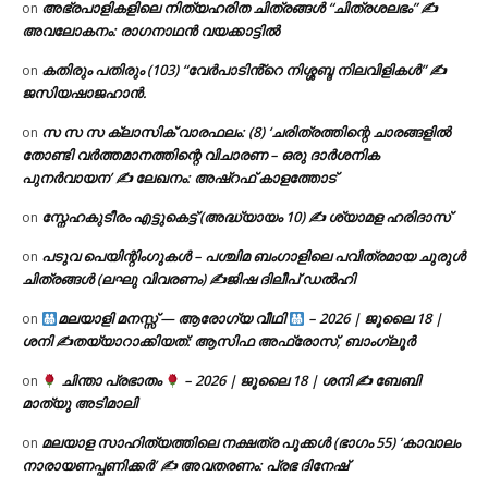
അഭ്രപാളികളിലെ നിത്യഹരിത ചിത്രങ്ങൾ “ചിത്രശലഭം” ✍
on
അവലോകനം: രാഗനാഥൻ വയക്കാട്ടിൽ
കതിരും പതിരും (103) “വേർപാടിൻ്റെ നിശ്ശബ്ദ നിലവിളികൾ” ✍
on
ജസിയഷാജഹാൻ.
സ സ സ ക്ലാസിക് വാരഫലം: (8) ‘ചരിത്രത്തിന്റെ ചാരങ്ങളിൽ
on
തോണ്ടി വർത്തമാനത്തിന്റെ വിചാരണ – ഒരു ദാർശനിക
പുനർവായന’ ✍ ലേഖനം: അഷ്റഫ് കാളത്തോട്
സ്നേഹകുടീരം എട്ടുകെട്ട് (അദ്ധ്യായം 10) ✍ ശ്യാമള ഹരിദാസ്
on
പടുവ പെയിന്റിംഗുകൾ – പശ്ചിമ ബംഗാളിലെ പവിത്രമായ ചുരുൾ
on
ചിത്രങ്ങൾ (ലഘു വിവരണം) ✍ജിഷ ദിലീപ് ഡൽഹി
മലയാളി മനസ്സ് — ആരോഗ്യ വീഥി
– 2026 | ജൂലൈ 18 |
on
ശനി ✍
തയ്യാറാക്കിയത്: ആസിഫ അഫ്രോസ്, ബാംഗ്ലൂർ
ചിന്താ പ്രഭാതം
– 2026 | ജൂലൈ 18 | ശനി ✍
ബേബി
on
മാത്യു അടിമാലി
മലയാള സാഹിത്യത്തിലെ നക്ഷത്ര പൂക്കൾ (ഭാഗം 55) ‘കാവാലം
on
നാരായണപ്പണിക്കർ’ ✍ അവതരണം: പ്രഭ ദിനേഷ്