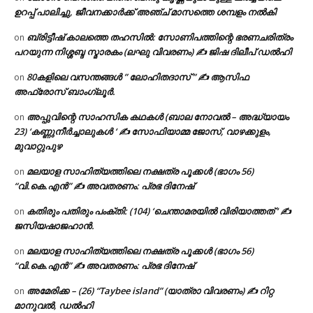
ഉറപ്പ് പാലിച്ചു, ജീവനക്കാർക്ക് അഞ്ച് മാസത്തെ ശമ്പളം നൽകി
ബ്രിട്ടീഷ് കാലത്തെ തഹസിൽ: സോണിപത്തിന്റെ ഭരണചരിത്രം
on
പറയുന്ന നിശ്ശബ്ദ സ്മാരകം (ലഘു വിവരണം) ✍ ജിഷ ദിലീപ് ഡൽഹി
80കളിലെ വസന്തങ്ങൾ ” ലോഹിതദാസ് ” ✍ ആസിഫ
on
അഫ്രോസ് ബാംഗ്ലൂർ.
അപ്പുവിന്റെ സാഹസിക കഥകൾ (ബാല നോവൽ – അദ്ധ്യായം
on
23) ‘കണ്ണുനീർച്ചാലുകൾ ‘ ✍ സോഫിയാമ്മ ജോസ്, വാഴക്കുളം,
മുവാറ്റുപുഴ
മലയാള സാഹിത്യത്തിലെ നക്ഷത്ര പൂക്കൾ (ഭാഗം 56)
on
“വി.കെ.എൻ” ✍ അവതരണം: പ്രഭ ദിനേഷ്
കതിരും പതിരും പംക്തി: (104) ‘ചെന്താമരയിൽ വിരിയാത്തത് ‘ ✍
on
ജസിയഷാജഹാൻ.
മലയാള സാഹിത്യത്തിലെ നക്ഷത്ര പൂക്കൾ (ഭാഗം 56)
on
“വി.കെ.എൻ” ✍ അവതരണം: പ്രഭ ദിനേഷ്
അമേരിക്ക – (26) “Taybee island” (യാത്രാ വിവരണം) ✍ റിറ്റ
on
മാനുവൽ, ഡൽഹി