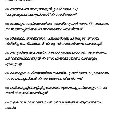
അധ്യാപന അനുഭവ കുറിപ്പുകൾ (ഭാഗം 11)
on
“മധുരാമൃതവർഷനൂലിഴകൾ” ✍ റോമി ബെന്നി
മലയാള സാഹിത്യത്തിലെ നക്ഷത്ര പൂക്കൾ (ഭാഗം 55) ‘കാവാലം
on
നാരായണപ്പണിക്കർ’ ✍ അവതരണം: പ്രഭ ദിനേഷ്
80കളിലെ വസന്തങ്ങൾ: “പ്രിയദർശൻ: ചിരിയുടെ വസന്തം
on
വിരിയിച്ച സംവിധായകൻ” ✍ ആസിഫ അഫ്രോസ് ബാംഗ്ലൂർ.
അപ്പുവിന്റെ സാഹസിക കഥകൾ (ബാല നോവൽ – അദ്ധ്യായം
on
22) ‘നെഞ്ചിലെ നീറ്റൽ’ ✍ സോഫിയാമ്മ ജോസ്, വാഴക്കുളം,
മുവാറ്റുപുഴ .
മലയാള സാഹിത്യത്തിലെ നക്ഷത്ര പൂക്കൾ (ഭാഗം 55) ‘കാവാലം
on
നാരായണപ്പണിക്കർ’ ✍ അവതരണം: പ്രഭ ദിനേഷ്
ഓർമ്മച്ചെപ്പിലൊളിപ്പിച്ച ഗതകാല സ്മരണകളും ചിന്തകളും (12) ✍
on
സതീഷ് കുമാർ താണിശ്ശേരി
“ഏകതാര” (നോവൽ) രചന: ഗീത നെന്മിനി ✍ ആസ്വാദനം:
on
ലാലിമ