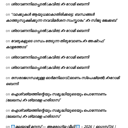
ശ്രാവണനിലാപ്പാൽ (കവിത) ✍ റോമി ബെന്നി
on
“വാക്കുകൾ ആയുധമാകാതിരിക്കട്ടെ: ബന്ധങ്ങൾ
on
കാത്തുസൂക്ഷിക്കുന്ന നവവിമർശന സംസ്കാരം” ✍️ സിജു ജേക്കബ്
ശ്രാവണനിലാപ്പാൽ (കവിത) ✍ റോമി ബെന്നി
on
വേരുകളുടെ ഗന്ധം തേടുന്ന തിരുവോണം ✍ അഷ്റഫ്
on
കാളത്തോട്
ശ്രാവണനിലാപ്പാൽ (കവിത) ✍ റോമി ബെന്നി
on
ശ്രാവണനിലാപ്പാൽ (കവിത) ✍ റോമി ബെന്നി
on
രസരാജഗന്ധമുള്ള ഓർമനിലാവ് (ഓണം സ്‌പെഷ്യൽ) ✍റോമി
on
ബെന്നി
ഐശ്വര്യത്തിന്റെയും സമൃദ്ധിയുടെയും പൊന്നോണം
on
(ലേഖനം) ✍ ശ്യാമള ഹരിദാസ്
ഐശ്വര്യത്തിന്റെയും സമൃദ്ധിയുടെയും പൊന്നോണം
on
(ലേഖനം) ✍ ശ്യാമള ഹരിദാസ്
മലയാളി മനസ്സ് — ആരോഗ്യ വീഥി
– 2026 | ഓഗസ്റ്റ് 04 |
on