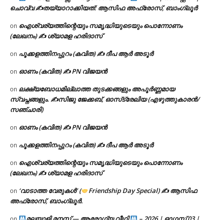
ചൊവ്വ ✍
തയ്യാറാക്കിയത്: ആസിഫ അഫ്രോസ്, ബാംഗ്ലൂർ
ഐശ്വര്യത്തിന്റെയും സമൃദ്ധിയുടെയും പൊന്നോണം
on
(ലേഖനം) ✍ ശ്യാമള ഹരിദാസ്
പൂക്കളത്തിനപ്പുറം (കവിത) ✍ ദീപ ആർ അടൂർ
on
ഓണം (കവിത) ✍ PN വിജയൻ
on
ലക്ഷ്യബോധമില്ലാത്ത തുടക്കങ്ങളും അപൂർണ്ണമായ
on
സ്വപ്നങ്ങളും. ✍️സിജു ജേക്കബ്, ഓസ്‌ട്രേലിയ (എഴുത്തുകാരൻ/
സഞ്ചാരി)
ഓണം (കവിത) ✍ PN വിജയൻ
on
പൂക്കളത്തിനപ്പുറം (കവിത) ✍ ദീപ ആർ അടൂർ
on
ഐശ്വര്യത്തിന്റെയും സമൃദ്ധിയുടെയും പൊന്നോണം
on
(ലേഖനം) ✍ ശ്യാമള ഹരിദാസ്
‘വാടാത്ത വേരുകൾ’ (
Friendship Day Special) ✍ ആസിഫ
on
അഫ്രോസ്, ബാംഗ്ലൂർ.
മലയാളി മനസ്സ് — ആരോഗ്യ വീഥി
– 2026 | ഓഗസ്റ്റ് 03 |
on