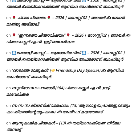
മലയാളി മനസ്സ് — ആരോഗ്യ വീഥി
– 2026 | ഓഗസ്റ്റ് 02 |
on
ഞായർ ✍
തയ്യാറാക്കിയത്: ആസിഫ അഫ്രോസ്, ബാംഗ്ലൂർ
ചിന്താ പ്രഭാതം
– 2026 | ഓഗസ്റ്റ് 02 | ഞായർ ✍
ബേബി
on
മാത്യു അടിമാലി
“ഇന്നത്തെ ചിന്താവിഷയം”
– 2026 | ഓഗസ്റ്റ് 02 | ഞായർ ✍
on
പ്രൊഫസ്സർ എ.വി. ഇട്ടി മാവേലിക്കര
മലയാളി മനസ്സ് — ആരോഗ്യ വീഥി
– 2026 | ഓഗസ്റ്റ് 02 |
on
ഞായർ ✍
തയ്യാറാക്കിയത്: ആസിഫ അഫ്രോസ്, ബാംഗ്ലൂർ
‘വാടാത്ത വേരുകൾ’ (
Friendship Day Special) ✍ ആസിഫ
on
അഫ്രോസ്, ബാംഗ്ലൂർ.
സുവിശേഷ വചനങ്ങൾ (164) പ്രൊഫസ്സർ എ.വി. ഇട്ടി,
on
മാവേലിക്കര
സ സ സ ക്ലാസിക് വാരഫലം: (13) ‘ആഗോള യുദ്ധങ്ങളുടെയും
on
കാപട്യത്തിന്റെയും കാലം’ ✍ അഷ്റഫ് കാളത്തോട്
ആനുകാലിക ചിന്തകൾ – (13) ✍ തയ്യാറാക്കിയത്: നിർമല
on
അമ്പാട്ട്