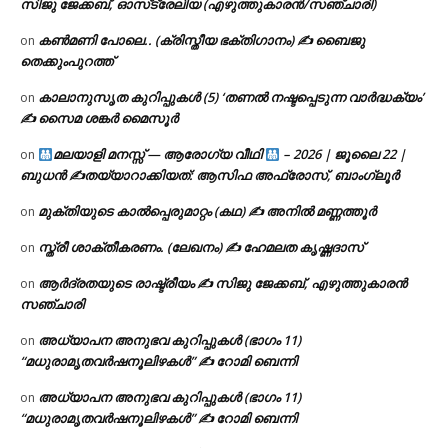
സിജു ജേക്കബ്, ഓസ്‌ട്രേലിയ (എഴുത്തുകാരൻ/സഞ്ചാരി)
കൺമണി പോലെ.. (ക്രിസ്തീയ ഭക്തിഗാനം) ✍ ബൈജു
on
തെക്കുംപുറത്ത്
കാലാനുസൃത കുറിപ്പുകൾ (5) ‘തണൽ നഷ്ടപ്പെടുന്ന വാർദ്ധക്യം’
on
✍ സൈമ ശങ്കർ മൈസൂർ
മലയാളി മനസ്സ് — ആരോഗ്യ വീഥി
– 2026 | ജൂലൈ 22 |
on
ബുധൻ ✍
തയ്യാറാക്കിയത്: ആസിഫ അഫ്രോസ്, ബാംഗ്ലൂർ
മുക്തിയുടെ കാൽപ്പെരുമാറ്റം (കഥ) ✍ അനിൽ മണ്ണത്തൂർ
on
സ്ത്രീ ശാക്തീകരണം. (ലേഖനം) ✍ ഹേമലത കൃഷ്ണദാസ്
on
ആർദ്രതയുടെ രാഷ്ട്രീയം ✍️ സിജു ജേക്കബ്, എഴുത്തുകാരൻ
on
സഞ്ചാരി
അധ്യാപന അനുഭവ കുറിപ്പുകൾ (ഭാഗം 11)
on
“മധുരാമൃതവർഷനൂലിഴകൾ” ✍ റോമി ബെന്നി
അധ്യാപന അനുഭവ കുറിപ്പുകൾ (ഭാഗം 11)
on
“മധുരാമൃതവർഷനൂലിഴകൾ” ✍ റോമി ബെന്നി