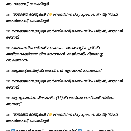
അഫ്രോസ്, ബാംഗ്ലൂർ.
‘വാടാത്ത വേരുകൾ’ (
Friendship Day Special) ✍ ആസിഫ
on
അഫ്രോസ്, ബാംഗ്ലൂർ.
രസരാജഗന്ധമുള്ള ഓർമനിലാവ് (ഓണം സ്‌പെഷ്യൽ) ✍റോമി
on
ബെന്നി
ഓണം സ്പെഷ്യൽ പാചകം – ‘ വെറൈറ്റി പച്ചടി’ ✍
on
തയ്യാറാക്കിയത്: റീന നൈനാൻ, മാജിക്കൽ ഫ്ലേവേഴ്സ്,
വാകത്താനം
ഒരുക്കം (കവിത) ✍ രജനി. സി. എഴക്കാട്, പാലക്കാട്
on
രസരാജഗന്ധമുള്ള ഓർമനിലാവ് (ഓണം സ്‌പെഷ്യൽ) ✍റോമി
on
ബെന്നി
ആനുകാലിക ചിന്തകൾ – (13) ✍ തയ്യാറാക്കിയത്: നിർമല
on
അമ്പാട്ട്
‘വാടാത്ത വേരുകൾ’ (
Friendship Day Special) ✍ ആസിഫ
on
അഫ്രോസ്, ബാംഗ്ലൂർ.