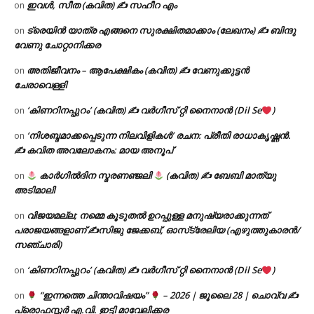
ഇവൾ, സീത (കവിത) ✍ സഹീറ എം
on
ട്രെയിൻ യാത്ര എങ്ങനെ സുരക്ഷിതമാക്കാം (ലേഖനം) ✍ ബിന്ദു
on
വേണു ചോറ്റാനിക്കര
അതിജീവനം – ആപേക്ഷികം (കവിത) ✍ വേണുക്കുട്ടൻ
on
ചേരാവെള്ളി
‘കിണറിനപ്പുറം’ (കവിത) ✍ വർഗീസ് റ്റി നൈനാൻ (Dil Se
)
on
‘നിശബ്ദമാക്കപ്പെടുന്ന നിലവിളികൾ’ രചന: പ്രീതി രാധാകൃഷ്ണൻ.
on
✍ കവിത അവലോകനം: മായ അനൂപ്
കാർഗിൽദിന സ്മരണഞ്ജലി
(കവിത) ✍ ബേബി മാത്യു
on
അടിമാലി
വിജയമല്ല; നമ്മെ കൂടുതൽ ഉറപ്പുള്ള മനുഷ്യരാക്കുന്നത്
on
പരാജയങ്ങളാണ് ✍️സിജു ജേക്കബ്, ഓസ്‌ട്രേലിയ (എഴുത്തുകാരൻ/
സഞ്ചാരി)
‘കിണറിനപ്പുറം’ (കവിത) ✍ വർഗീസ് റ്റി നൈനാൻ (Dil Se
)
on
“ഇന്നത്തെ ചിന്താവിഷയം”
– 2026 | ജൂലൈ 28 | ചൊവ്വ ✍
on
പ്രൊഫസ്സർ എ.വി. ഇട്ടി മാവേലിക്കര