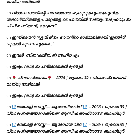
മാത്യു അടിമാലി
വിശ്വാസത്തിന്റെ പരമ്പരാഗത ചട്ടക്കൂടുകളും ആധുനിക
on
യാഥാർത്ഥ്യങ്ങളും: മാറ്റങ്ങളുടെ പാതയിൽ സഭയും സമൂഹവും ✍
പി പി ചെറിയാൻ, ഡാളസ്
ഇന്ന് ഭരതൻ സ്മൃതി ദിനം. ഭരതൻ്റെ ഓർമ്മയ്ക്കായി ‘ഇത്തിരി
on
പൂക്കൾ ചുവന്ന പൂക്കൾ..’
ഇവൾ, സീത (കവിത) ✍ സഹീറ എം
on
ഇഷ്ടം. (കഥ) ✍ ചന്ദ്രശേഖരൻ മുണ്ടൂർ
on
ചിന്താ പ്രഭാതം
– 2026 | ജൂലൈ 30 | വ്യാഴം ✍
ബേബി
on
മാത്യു അടിമാലി
ഇഷ്ടം. (കഥ) ✍ ചന്ദ്രശേഖരൻ മുണ്ടൂർ
on
മലയാളി മനസ്സ് — ആരോഗ്യ വീഥി
– 2026 | ജൂലൈ 30 |
on
വ്യാഴം ✍
തയ്യാറാക്കിയത്: ആസിഫ അഫ്രോസ്, ബാംഗ്ലൂർ
മലയാളി മനസ്സ് — ആരോഗ്യ വീഥി
– 2026 | ജൂലൈ 30 |
on
വ്യാഴം ✍
തയ്യാറാക്കിയത്: ആസിഫ അഫ്രോസ്, ബാംഗ്ലൂർ