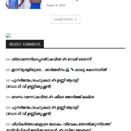
August 6, 2026
Load more
RECENT COMMENTS
ശ്രാവണനിലാപ്പാൽ (കവിത) ✍ റോമി ബെന്നി
on
ഇന്ന് മുരളിയുടെ… ഓർമ്മദിനം
ലാലു കോനാടിൽ
on
പുനർജന്മം (ചെറുകഥ) ✍ ഉണ്ണി ആവട്ടി
on
(ഡോ.ടി.വി.ഉണ്ണിക്കൃഷ്ണൻ)
ഓണം വന്നേ (കവിത) ✍ ഷീലാ ജോർജ്ജ് കല്ലട
on
പുനർജന്മം (ചെറുകഥ) ✍ ഉണ്ണി ആവട്ടി
on
(ഡോ.ടി.വി.ഉണ്ണിക്കൃഷ്ണൻ)
വിധികർത്താക്കളുടെ ലോകം: വിവേകം തോൽക്കുന്നിടത്ത്
on
മുൻവിധികൾ ജയിക്കുമ്പോൾ. ✍️ സിജു ജേക്കബ്