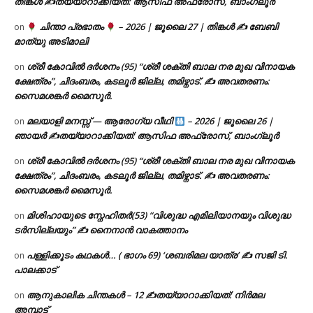
തിങ്കൾ ✍
തയ്യാറാക്കിയത്: ആസിഫ അഫ്രോസ്, ബാംഗ്ലൂർ
ചിന്താ പ്രഭാതം
– 2026 | ജൂലൈ 27 | തിങ്കൾ ✍
ബേബി
on
മാത്യു അടിമാലി
ശ്രീ കോവിൽ ദർശനം (95) “ശ്രീ ശക്തി ബാല നര മുഖ വിനായക
on
ക്ഷേത്രം”, ചിദംബരം, കടലൂർ ജില്ല, തമിഴ്നാട്. ✍ അവതരണം:
സൈമശങ്കർ മൈസൂർ.
മലയാളി മനസ്സ് — ആരോഗ്യ വീഥി
– 2026 | ജൂലൈ 26 |
on
ഞായർ ✍
തയ്യാറാക്കിയത്: ആസിഫ അഫ്രോസ്, ബാംഗ്ലൂർ
ശ്രീ കോവിൽ ദർശനം (95) “ശ്രീ ശക്തി ബാല നര മുഖ വിനായക
on
ക്ഷേത്രം”, ചിദംബരം, കടലൂർ ജില്ല, തമിഴ്നാട്. ✍ അവതരണം:
സൈമശങ്കർ മൈസൂർ.
മിശിഹായുടെ സ്നേഹിതർ(53) “വിശുദ്ധ എമിലിയാനയും വിശുദ്ധ
on
ടര്‍സില്ലയും” ✍ നൈനാൻ വാകത്താനം
പള്ളിക്കൂടം കഥകൾ… ( ഭാഗം 69) ‘ശബരിമല യാത്ര’ ✍ സജി ടി.
on
പാലക്കാട്
ആനുകാലിക ചിന്തകൾ – 12 ✍തയ്യാറാക്കിയത്: നിർമല
on
അമ്പാട്ട്