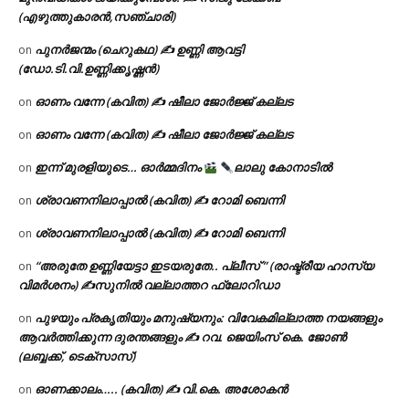
(എഴുത്തുകാരൻ,സഞ്ചാരി)
പുനർജന്മം (ചെറുകഥ) ✍ ഉണ്ണി ആവട്ടി
on
(ഡോ.ടി.വി.ഉണ്ണിക്കൃഷ്ണൻ)
ഓണം വന്നേ (കവിത) ✍ ഷീലാ ജോർജ്ജ് കല്ലട
on
ഓണം വന്നേ (കവിത) ✍ ഷീലാ ജോർജ്ജ് കല്ലട
on
ഇന്ന് മുരളിയുടെ… ഓർമ്മദിനം
ലാലു കോനാടിൽ
on
ശ്രാവണനിലാപ്പാൽ (കവിത) ✍ റോമി ബെന്നി
on
ശ്രാവണനിലാപ്പാൽ (കവിത) ✍ റോമി ബെന്നി
on
“അരുതേ ഉണ്ണിയേട്ടാ ഇടയരുതേ.. പ്ലീസ് ” (രാഷ്ട്രീയ ഹാസ്യ
on
വിമർശനം) ✍സുനിൽ വല്ലാത്തറ ഫ്ലോറിഡാ
പുഴയും പ്രകൃതിയും മനുഷ്യനും: വിവേകമില്ലാത്ത നയങ്ങളും
on
ആവർത്തിക്കുന്ന ദുരന്തങ്ങളും ✍ റവ. ജെയിംസ് കെ. ജോൺ
(ലബ്ബക്ക്, ടെക്സാസ്)
ഓണക്കാലം….. (കവിത) ✍ വി.കെ. അശോകൻ
on