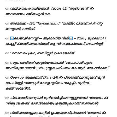
വിവിധതരം തെയ്യങ്ങൾ.. (ഭാഗം -12) “ആടിവേടൻ” ✍
on
അവതരണം: രജിത എൻ.കെ
അമേരിക്ക – (26) “Taybee island” (യാത്രാ വിവരണം) ✍ റിറ്റ
on
മാനുവൽ, ഡൽഹി
മലയാളി മനസ്സ് — ആരോഗ്യ വീഥി
– 2026 | ജൂലൈ 24 |
on
വെള്ളി ✍
തയ്യാറാക്കിയത്: ആസിഫ അഫ്രോസ്, ബാംഗ്ലൂർ
‘ നൊമ്പരം’ (കഥ) ✍സിസ്റ്റർ ഉഷാ ജോർജ്
on
സുധ അജിത്ത് എഴുതിയ നോവൽ “കോലധാരിയുടെ
on
അഗ്നികുണ്ഡങ്ങള്‍” , ✍ പുസ്തക പരിചയം: കെ ആർ. മോഹൻദാസ്
Open up ആകണോ? (Part -24) ✍ പ്രശാന്ത് വാസുദേവ് (മുൻ
on
ഡെപ്യൂട്ടി ഡയറക്ടർ കേരള ടൂറിസം വകുപ്പ് & ടൂറിസം
കൺസൾട്ടൻ്റ്).
ചില മടങ്ങിവരവുകൾ മുറിവേൽപ്പിക്കാനുള്ളതാണ്! (ലേഖനം) ✍️
on
സിജു ജേക്കബ്, ഓസ്‌ട്രേലിയ (എഴുത്തുകാരൻ/സഞ്ചാരി)
വിമർശനങ്ങളുടെ കാറ്റിൽ ഉലയാത്ത ജീവിതങ്ങൾ (ലേഖനം) ✍️
on