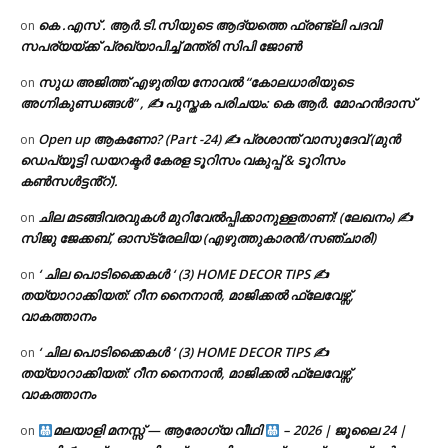
കെ .എസ് . ആർ.ടി.സിയുടെ ആദ്യത്തെ ഫ്രണ്ട്ലി പദവി
on
സപര്യയ്ക്ക് പ്രഖ്യാപിച്ച് മന്ത്രി സിപി ജോൺ
സുധ അജിത്ത് എഴുതിയ നോവൽ “കോലധാരിയുടെ
on
അഗ്നികുണ്ഡങ്ങള്‍” , ✍ പുസ്തക പരിചയം: കെ ആർ. മോഹൻദാസ്
Open up ആകണോ? (Part -24) ✍ പ്രശാന്ത് വാസുദേവ് (മുൻ
on
ഡെപ്യൂട്ടി ഡയറക്ടർ കേരള ടൂറിസം വകുപ്പ് & ടൂറിസം
കൺസൾട്ടൻ്റ്).
ചില മടങ്ങിവരവുകൾ മുറിവേൽപ്പിക്കാനുള്ളതാണ്! (ലേഖനം) ✍️
on
സിജു ജേക്കബ്, ഓസ്‌ട്രേലിയ (എഴുത്തുകാരൻ/സഞ്ചാരി)
‘ ചില പൊടിക്കൈകൾ ‘ (3) HOME DECOR TIPS ✍
on
തയ്യാറാക്കിയത്: റീന നൈനാൻ, മാജിക്കൽ ഫ്ലേവേഴ്സ്,
വാകത്താനം
‘ ചില പൊടിക്കൈകൾ ‘ (3) HOME DECOR TIPS ✍
on
തയ്യാറാക്കിയത്: റീന നൈനാൻ, മാജിക്കൽ ഫ്ലേവേഴ്സ്,
വാകത്താനം
മലയാളി മനസ്സ് — ആരോഗ്യ വീഥി
– 2026 | ജൂലൈ 24 |
on