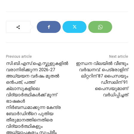
Previous article
Next article
സി.ബി.എസ്.ഐ.സ്കൂളുകളിൽ
ഇന്ധന വിലയിൽ വീണ്ടും
വരാനിരിക്കുന്ന 2026-27
വർദ്ധനവ്: പെട്രോളിന്
അധ്യയന വർഷം മുതൽ
ലിറ്ററിന് 87 പൈസയും
ഒൻപത്, പത്ത്
ഡീസലിന് 91
ക്ലാസുകളിലെ
പൈസയുമാണ്
വിദ്യാർത്ഥികൾക്ക് മൂന്ന്
വർധിപ്പിച്ചത്
ഭാഷകൾ
നിർബന്ധമാക്കുന്ന കേന്ദ്ര
ബോർഡിൻ്റെ പുതിയ
തീരുമാനത്തിനെതിരെ
വിദ്യാർത്ഥികളും
അധ്യാപകരും സുപ്രീം