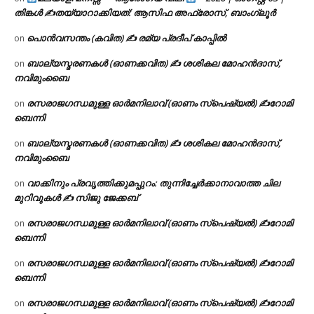
തിങ്കൾ ✍
തയ്യാറാക്കിയത്: ആസിഫ അഫ്രോസ്, ബാംഗ്ലൂർ
പൊൻവസന്തം (കവിത) ✍ രമ്യ പ്രദീപ് കാപ്പിൽ
on
ബാല്യസ്മരണകൾ (ഓണക്കവിത) ✍ ശശികല മോഹൻദാസ്,
on
നവിമുംബൈ
രസരാജഗന്ധമുള്ള ഓർമനിലാവ് (ഓണം സ്‌പെഷ്യൽ) ✍റോമി
on
ബെന്നി
ബാല്യസ്മരണകൾ (ഓണക്കവിത) ✍ ശശികല മോഹൻദാസ്,
on
നവിമുംബൈ
വാക്കിനും പ്രവൃത്തിക്കുമപ്പുറം: തുന്നിച്ചേർക്കാനാവാത്ത ചില
on
മുറിവുകൾ ✍️ സിജു ജേക്കബ്
രസരാജഗന്ധമുള്ള ഓർമനിലാവ് (ഓണം സ്‌പെഷ്യൽ) ✍റോമി
on
ബെന്നി
രസരാജഗന്ധമുള്ള ഓർമനിലാവ് (ഓണം സ്‌പെഷ്യൽ) ✍റോമി
on
ബെന്നി
രസരാജഗന്ധമുള്ള ഓർമനിലാവ് (ഓണം സ്‌പെഷ്യൽ) ✍റോമി
on