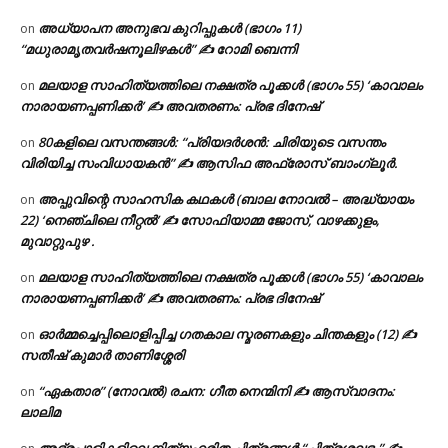
അധ്യാപന അനുഭവ കുറിപ്പുകൾ (ഭാഗം 11)
on
“മധുരാമൃതവർഷനൂലിഴകൾ” ✍ റോമി ബെന്നി
മലയാള സാഹിത്യത്തിലെ നക്ഷത്ര പൂക്കൾ (ഭാഗം 55) ‘കാവാലം
on
നാരായണപ്പണിക്കർ’ ✍ അവതരണം: പ്രഭ ദിനേഷ്
80കളിലെ വസന്തങ്ങൾ: “പ്രിയദർശൻ: ചിരിയുടെ വസന്തം
on
വിരിയിച്ച സംവിധായകൻ” ✍ ആസിഫ അഫ്രോസ് ബാംഗ്ലൂർ.
അപ്പുവിന്റെ സാഹസിക കഥകൾ (ബാല നോവൽ – അദ്ധ്യായം
on
22) ‘നെഞ്ചിലെ നീറ്റൽ’ ✍ സോഫിയാമ്മ ജോസ്, വാഴക്കുളം,
മുവാറ്റുപുഴ .
മലയാള സാഹിത്യത്തിലെ നക്ഷത്ര പൂക്കൾ (ഭാഗം 55) ‘കാവാലം
on
നാരായണപ്പണിക്കർ’ ✍ അവതരണം: പ്രഭ ദിനേഷ്
ഓർമ്മച്ചെപ്പിലൊളിപ്പിച്ച ഗതകാല സ്മരണകളും ചിന്തകളും (12) ✍
on
സതീഷ് കുമാർ താണിശ്ശേരി
“ഏകതാര” (നോവൽ) രചന: ഗീത നെന്മിനി ✍ ആസ്വാദനം:
on
ലാലിമ
അഭ്രപാളികളിലെ നിത്യഹരിത ചിത്രങ്ങൾ “ചിത്രശലഭം” ✍