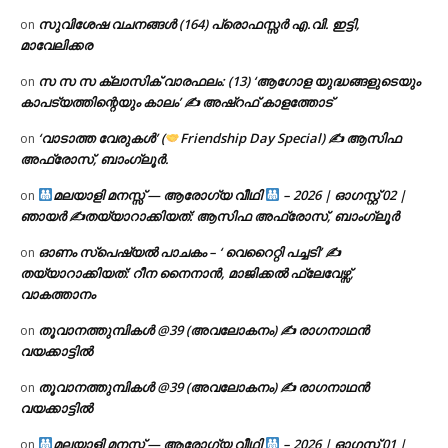
സുവിശേഷ വചനങ്ങൾ (164) പ്രൊഫസ്സർ എ.വി. ഇട്ടി,
on
മാവേലിക്കര
സ സ സ ക്ലാസിക് വാരഫലം: (13) ‘ആഗോള യുദ്ധങ്ങളുടെയും
on
കാപട്യത്തിന്റെയും കാലം’ ✍ അഷ്റഫ് കാളത്തോട്
‘വാടാത്ത വേരുകൾ’ (
Friendship Day Special) ✍ ആസിഫ
on
അഫ്രോസ്, ബാംഗ്ലൂർ.
മലയാളി മനസ്സ് — ആരോഗ്യ വീഥി
– 2026 | ഓഗസ്റ്റ് 02 |
on
ഞായർ ✍
തയ്യാറാക്കിയത്: ആസിഫ അഫ്രോസ്, ബാംഗ്ലൂർ
ഓണം സ്പെഷ്യൽ പാചകം – ‘ വെറൈറ്റി പച്ചടി’ ✍
on
തയ്യാറാക്കിയത്: റീന നൈനാൻ, മാജിക്കൽ ഫ്ലേവേഴ്സ്,
വാകത്താനം
തൂവാനത്തുമ്പികൾ @39 (അവലോകനം) ✍ രാഗനാഥൻ
on
വയക്കാട്ടിൽ
തൂവാനത്തുമ്പികൾ @39 (അവലോകനം) ✍ രാഗനാഥൻ
on
വയക്കാട്ടിൽ
മലയാളി മനസ്സ് — ആരോഗ്യ വീഥി
– 2026 | ഓഗസ്റ്റ് 01 |
on