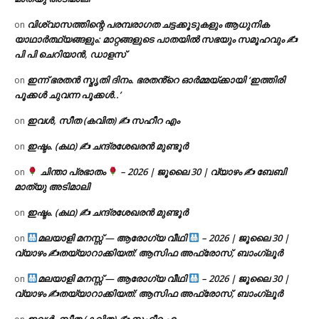
വിശ്വാസത്തിന്റെ പരമ്പരാഗത ചട്ടക്കൂടുകളും ആധുനിക
on
യാഥാർത്ഥ്യങ്ങളും: മാറ്റങ്ങളുടെ പാതയിൽ സഭയും സമൂഹവും ✍
പി പി ചെറിയാൻ, ഡാളസ്
ഇന്ന് ഭരതൻ സ്മൃതി ദിനം. ഭരതൻ്റെ ഓർമ്മയ്ക്കായി ‘ഇത്തിരി
on
പൂക്കൾ ചുവന്ന പൂക്കൾ..’
ഇവൾ, സീത (കവിത) ✍ സഹീറ എം
on
ഇഷ്ടം. (കഥ) ✍ ചന്ദ്രശേഖരൻ മുണ്ടൂർ
on
ചിന്താ പ്രഭാതം
– 2026 | ജൂലൈ 30 | വ്യാഴം ✍
ബേബി
on
മാത്യു അടിമാലി
ഇഷ്ടം. (കഥ) ✍ ചന്ദ്രശേഖരൻ മുണ്ടൂർ
on
മലയാളി മനസ്സ് — ആരോഗ്യ വീഥി
– 2026 | ജൂലൈ 30 |
on
വ്യാഴം ✍
തയ്യാറാക്കിയത്: ആസിഫ അഫ്രോസ്, ബാംഗ്ലൂർ
മലയാളി മനസ്സ് — ആരോഗ്യ വീഥി
– 2026 | ജൂലൈ 30 |
on
വ്യാഴം ✍
തയ്യാറാക്കിയത്: ആസിഫ അഫ്രോസ്, ബാംഗ്ലൂർ
ഇവൾ, സീത (കവിത) ✍ സഹീറ എം