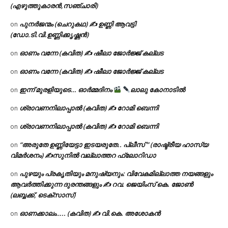
(എഴുത്തുകാരൻ,സഞ്ചാരി)
പുനർജന്മം (ചെറുകഥ) ✍ ഉണ്ണി ആവട്ടി
on
(ഡോ.ടി.വി.ഉണ്ണിക്കൃഷ്ണൻ)
ഓണം വന്നേ (കവിത) ✍ ഷീലാ ജോർജ്ജ് കല്ലട
on
ഓണം വന്നേ (കവിത) ✍ ഷീലാ ജോർജ്ജ് കല്ലട
on
ഇന്ന് മുരളിയുടെ… ഓർമ്മദിനം
ലാലു കോനാടിൽ
on
ശ്രാവണനിലാപ്പാൽ (കവിത) ✍ റോമി ബെന്നി
on
ശ്രാവണനിലാപ്പാൽ (കവിത) ✍ റോമി ബെന്നി
on
“അരുതേ ഉണ്ണിയേട്ടാ ഇടയരുതേ.. പ്ലീസ് ” (രാഷ്ട്രീയ ഹാസ്യ
on
വിമർശനം) ✍സുനിൽ വല്ലാത്തറ ഫ്ലോറിഡാ
പുഴയും പ്രകൃതിയും മനുഷ്യനും: വിവേകമില്ലാത്ത നയങ്ങളും
on
ആവർത്തിക്കുന്ന ദുരന്തങ്ങളും ✍ റവ. ജെയിംസ് കെ. ജോൺ
(ലബ്ബക്ക്, ടെക്സാസ്)
ഓണക്കാലം….. (കവിത) ✍ വി.കെ. അശോകൻ
on