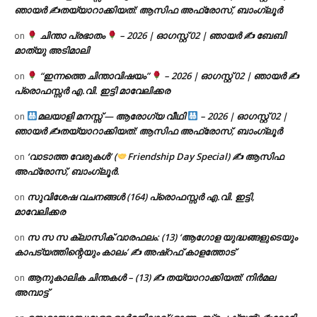
ഞായർ ✍
തയ്യാറാക്കിയത്: ആസിഫ അഫ്രോസ്, ബാംഗ്ലൂർ
ചിന്താ പ്രഭാതം
– 2026 | ഓഗസ്റ്റ് 02 | ഞായർ ✍
ബേബി
on
മാത്യു അടിമാലി
“ഇന്നത്തെ ചിന്താവിഷയം”
– 2026 | ഓഗസ്റ്റ് 02 | ഞായർ ✍
on
പ്രൊഫസ്സർ എ.വി. ഇട്ടി മാവേലിക്കര
മലയാളി മനസ്സ് — ആരോഗ്യ വീഥി
– 2026 | ഓഗസ്റ്റ് 02 |
on
ഞായർ ✍
തയ്യാറാക്കിയത്: ആസിഫ അഫ്രോസ്, ബാംഗ്ലൂർ
‘വാടാത്ത വേരുകൾ’ (
Friendship Day Special) ✍ ആസിഫ
on
അഫ്രോസ്, ബാംഗ്ലൂർ.
സുവിശേഷ വചനങ്ങൾ (164) പ്രൊഫസ്സർ എ.വി. ഇട്ടി,
on
മാവേലിക്കര
സ സ സ ക്ലാസിക് വാരഫലം: (13) ‘ആഗോള യുദ്ധങ്ങളുടെയും
on
കാപട്യത്തിന്റെയും കാലം’ ✍ അഷ്റഫ് കാളത്തോട്
ആനുകാലിക ചിന്തകൾ – (13) ✍ തയ്യാറാക്കിയത്: നിർമല
on
അമ്പാട്ട്