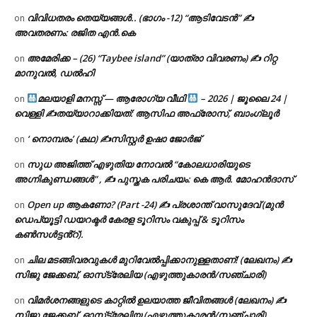
വിവിധതരം തെയ്യങ്ങൾ.. (ഭാഗം -12) “ആടിവേടൻ” ✍
on
അവതരണം: രജിത എൻ.കെ
അമേരിക്ക – (26) “Taybee island” (യാത്രാ വിവരണം) ✍ റിറ്റ
on
മാനുവൽ, ഡൽഹി
മലയാളി മനസ്സ് — ആരോഗ്യ വീഥി
– 2026 | ജൂലൈ 24 |
on
വെള്ളി ✍
തയ്യാറാക്കിയത്: ആസിഫ അഫ്രോസ്, ബാംഗ്ലൂർ
‘ നൊമ്പരം’ (കഥ) ✍സിസ്റ്റർ ഉഷാ ജോർജ്
on
സുധ അജിത്ത് എഴുതിയ നോവൽ “കോലധാരിയുടെ
on
അഗ്നികുണ്ഡങ്ങള്‍” , ✍ പുസ്തക പരിചയം: കെ ആർ. മോഹൻദാസ്
Open up ആകണോ? (Part -24) ✍ പ്രശാന്ത് വാസുദേവ് (മുൻ
on
ഡെപ്യൂട്ടി ഡയറക്ടർ കേരള ടൂറിസം വകുപ്പ് & ടൂറിസം
കൺസൾട്ടൻ്റ്).
ചില മടങ്ങിവരവുകൾ മുറിവേൽപ്പിക്കാനുള്ളതാണ്! (ലേഖനം) ✍️
on
സിജു ജേക്കബ്, ഓസ്‌ട്രേലിയ (എഴുത്തുകാരൻ/സഞ്ചാരി)
വിമർശനങ്ങളുടെ കാറ്റിൽ ഉലയാത്ത ജീവിതങ്ങൾ (ലേഖനം) ✍️
on
സിജു ജേക്കബ്, ഓസ്‌ട്രേലിയ (എഴുത്തുകാരൻ/സഞ്ചാരി)