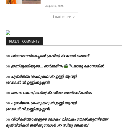
August 6, 2026
Load more
RECENT COMMENTS
ശ്രാവണനിലാപ്പാൽ (കവിത) ✍ റോമി ബെന്നി
on
ഇന്ന് മുരളിയുടെ… ഓർമ്മദിനം
ലാലു കോനാടിൽ
on
പുനർജന്മം (ചെറുകഥ) ✍ ഉണ്ണി ആവട്ടി
on
(ഡോ.ടി.വി.ഉണ്ണിക്കൃഷ്ണൻ)
ഓണം വന്നേ (കവിത) ✍ ഷീലാ ജോർജ്ജ് കല്ലട
on
പുനർജന്മം (ചെറുകഥ) ✍ ഉണ്ണി ആവട്ടി
on
(ഡോ.ടി.വി.ഉണ്ണിക്കൃഷ്ണൻ)
വിധികർത്താക്കളുടെ ലോകം: വിവേകം തോൽക്കുന്നിടത്ത്
on
മുൻവിധികൾ ജയിക്കുമ്പോൾ. ✍️ സിജു ജേക്കബ്