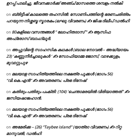
ഉറപ്പ് പാലിച്ചു, ജീവനക്കാർക്ക് അഞ്ച് മാസത്തെ ശമ്പളം നൽകി
ബ്രിട്ടീഷ് കാലത്തെ തഹസിൽ: സോണിപത്തിന്റെ ഭരണചരിത്രം
on
പറയുന്ന നിശ്ശബ്ദ സ്മാരകം (ലഘു വിവരണം) ✍ ജിഷ ദിലീപ് ഡൽഹി
80കളിലെ വസന്തങ്ങൾ ” ലോഹിതദാസ് ” ✍ ആസിഫ
on
അഫ്രോസ് ബാംഗ്ലൂർ.
അപ്പുവിന്റെ സാഹസിക കഥകൾ (ബാല നോവൽ – അദ്ധ്യായം
on
23) ‘കണ്ണുനീർച്ചാലുകൾ ‘ ✍ സോഫിയാമ്മ ജോസ്, വാഴക്കുളം,
മുവാറ്റുപുഴ
മലയാള സാഹിത്യത്തിലെ നക്ഷത്ര പൂക്കൾ (ഭാഗം 56)
on
“വി.കെ.എൻ” ✍ അവതരണം: പ്രഭ ദിനേഷ്
കതിരും പതിരും പംക്തി: (104) ‘ചെന്താമരയിൽ വിരിയാത്തത് ‘ ✍
on
ജസിയഷാജഹാൻ.
മലയാള സാഹിത്യത്തിലെ നക്ഷത്ര പൂക്കൾ (ഭാഗം 56)
on
“വി.കെ.എൻ” ✍ അവതരണം: പ്രഭ ദിനേഷ്
അമേരിക്ക – (26) “Taybee island” (യാത്രാ വിവരണം) ✍ റിറ്റ
on
മാനുവൽ, ഡൽഹി