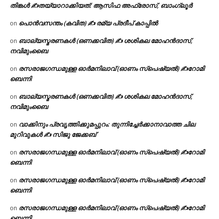
തിങ്കൾ ✍
തയ്യാറാക്കിയത്: ആസിഫ അഫ്രോസ്, ബാംഗ്ലൂർ
പൊൻവസന്തം (കവിത) ✍ രമ്യ പ്രദീപ് കാപ്പിൽ
on
ബാല്യസ്മരണകൾ (ഒണക്കവിത) ✍ ശശികല മോഹൻദാസ്,
on
നവിമുംബൈ
രസരാജഗന്ധമുള്ള ഓർമനിലാവ് (ഓണം സ്‌പെഷ്യൽ) ✍റോമി
on
ബെന്നി
ബാല്യസ്മരണകൾ (ഒണക്കവിത) ✍ ശശികല മോഹൻദാസ്,
on
നവിമുംബൈ
വാക്കിനും പ്രവൃത്തിക്കുമപ്പുറം: തുന്നിച്ചേർക്കാനാവാത്ത ചില
on
മുറിവുകൾ ✍️ സിജു ജേക്കബ്
രസരാജഗന്ധമുള്ള ഓർമനിലാവ് (ഓണം സ്‌പെഷ്യൽ) ✍റോമി
on
ബെന്നി
രസരാജഗന്ധമുള്ള ഓർമനിലാവ് (ഓണം സ്‌പെഷ്യൽ) ✍റോമി
on
ബെന്നി
രസരാജഗന്ധമുള്ള ഓർമനിലാവ് (ഓണം സ്‌പെഷ്യൽ) ✍റോമി
on
ബെന്നി