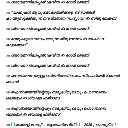
ശ്രാവണനിലാപ്പാൽ (കവിത) ✍ റോമി ബെന്നി
on
“വാക്കുകൾ ആയുധമാകാതിരിക്കട്ടെ: ബന്ധങ്ങൾ
on
കാത്തുസൂക്ഷിക്കുന്ന നവവിമർശന സംസ്കാരം” ✍️ സിജു ജേക്കബ്
ശ്രാവണനിലാപ്പാൽ (കവിത) ✍ റോമി ബെന്നി
on
വേരുകളുടെ ഗന്ധം തേടുന്ന തിരുവോണം ✍ അഷ്റഫ്
on
കാളത്തോട്
ശ്രാവണനിലാപ്പാൽ (കവിത) ✍ റോമി ബെന്നി
on
ശ്രാവണനിലാപ്പാൽ (കവിത) ✍ റോമി ബെന്നി
on
രസരാജഗന്ധമുള്ള ഓർമനിലാവ് (ഓണം സ്‌പെഷ്യൽ) ✍റോമി
on
ബെന്നി
ഐശ്വര്യത്തിന്റെയും സമൃദ്ധിയുടെയും പൊന്നോണം
on
(ലേഖനം) ✍ ശ്യാമള ഹരിദാസ്
ഐശ്വര്യത്തിന്റെയും സമൃദ്ധിയുടെയും പൊന്നോണം
on
(ലേഖനം) ✍ ശ്യാമള ഹരിദാസ്
മലയാളി മനസ്സ് — ആരോഗ്യ വീഥി
– 2026 | ഓഗസ്റ്റ് 04 |
on