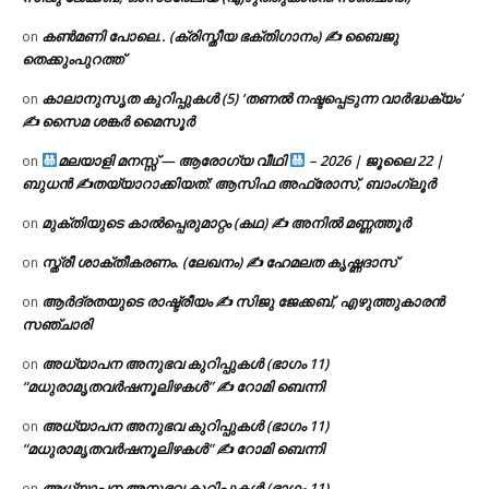
കൺമണി പോലെ.. (ക്രിസ്തീയ ഭക്തിഗാനം) ✍ ബൈജു
on
തെക്കുംപുറത്ത്
കാലാനുസൃത കുറിപ്പുകൾ (5) ‘തണൽ നഷ്ടപ്പെടുന്ന വാർദ്ധക്യം’
on
✍ സൈമ ശങ്കർ മൈസൂർ
മലയാളി മനസ്സ് — ആരോഗ്യ വീഥി
– 2026 | ജൂലൈ 22 |
on
ബുധൻ ✍
തയ്യാറാക്കിയത്: ആസിഫ അഫ്രോസ്, ബാംഗ്ലൂർ
മുക്തിയുടെ കാൽപ്പെരുമാറ്റം (കഥ) ✍ അനിൽ മണ്ണത്തൂർ
on
സ്ത്രീ ശാക്തീകരണം. (ലേഖനം) ✍ ഹേമലത കൃഷ്ണദാസ്
on
ആർദ്രതയുടെ രാഷ്ട്രീയം ✍️ സിജു ജേക്കബ്, എഴുത്തുകാരൻ
on
സഞ്ചാരി
അധ്യാപന അനുഭവ കുറിപ്പുകൾ (ഭാഗം 11)
on
“മധുരാമൃതവർഷനൂലിഴകൾ” ✍ റോമി ബെന്നി
അധ്യാപന അനുഭവ കുറിപ്പുകൾ (ഭാഗം 11)
on
“മധുരാമൃതവർഷനൂലിഴകൾ” ✍ റോമി ബെന്നി
അധ്യാപന അനുഭവ കുറിപ്പുകൾ (ഭാഗം 11)
on