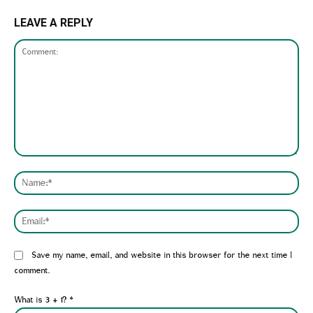
LEAVE A REPLY
Comment:
Nam
Emai
Website:
Save my name, email, and website in this browser for the next time I
comment.
What is 3 + 1?
*