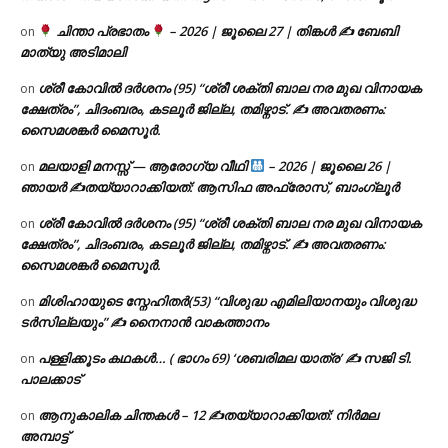
ചിന്താ പ്രഭാതം
– 2026 | ജൂലൈ 27 | തിങ്കൾ ✍
ബേബി
on
മാത്യു അടിമാലി
ശ്രീ കോവിൽ ദർശനം (95) “ശ്രീ ശക്തി ബാല നര മുഖ വിനായക
on
ക്ഷേത്രം”, ചിദംബരം, കടലൂർ ജില്ല, തമിഴ്നാട്. ✍ അവതരണം:
സൈമശങ്കർ മൈസൂർ.
മലയാളി മനസ്സ് — ആരോഗ്യ വീഥി
– 2026 | ജൂലൈ 26 |
on
ഞായർ ✍
തയ്യാറാക്കിയത്: ആസിഫ അഫ്രോസ്, ബാംഗ്ലൂർ
ശ്രീ കോവിൽ ദർശനം (95) “ശ്രീ ശക്തി ബാല നര മുഖ വിനായക
on
ക്ഷേത്രം”, ചിദംബരം, കടലൂർ ജില്ല, തമിഴ്നാട്. ✍ അവതരണം:
സൈമശങ്കർ മൈസൂർ.
മിശിഹായുടെ സ്നേഹിതർ(53) “വിശുദ്ധ എമിലിയാനയും വിശുദ്ധ
on
ടര്‍സില്ലയും” ✍ നൈനാൻ വാകത്താനം
പള്ളിക്കൂടം കഥകൾ… ( ഭാഗം 69) ‘ശബരിമല യാത്ര’ ✍ സജി ടി.
on
പാലക്കാട്
ആനുകാലിക ചിന്തകൾ – 12 ✍തയ്യാറാക്കിയത്: നിർമല
on
അമ്പാട്ട്