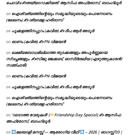
ചൊവ്വ ✍
തയ്യാറാക്കിയത്: ആസിഫ അഫ്രോസ്, ബാംഗ്ലൂർ
ഐശ്വര്യത്തിന്റെയും സമൃദ്ധിയുടെയും പൊന്നോണം
on
(ലേഖനം) ✍ ശ്യാമള ഹരിദാസ്
പൂക്കളത്തിനപ്പുറം (കവിത) ✍ ദീപ ആർ അടൂർ
on
ഓണം (കവിത) ✍ PN വിജയൻ
on
ലക്ഷ്യബോധമില്ലാത്ത തുടക്കങ്ങളും അപൂർണ്ണമായ
on
സ്വപ്നങ്ങളും. ✍️സിജു ജേക്കബ്, ഓസ്‌ട്രേലിയ (എഴുത്തുകാരൻ/
സഞ്ചാരി)
ഓണം (കവിത) ✍ PN വിജയൻ
on
പൂക്കളത്തിനപ്പുറം (കവിത) ✍ ദീപ ആർ അടൂർ
on
ഐശ്വര്യത്തിന്റെയും സമൃദ്ധിയുടെയും പൊന്നോണം
on
(ലേഖനം) ✍ ശ്യാമള ഹരിദാസ്
‘വാടാത്ത വേരുകൾ’ (
Friendship Day Special) ✍ ആസിഫ
on
അഫ്രോസ്, ബാംഗ്ലൂർ.
മലയാളി മനസ്സ് — ആരോഗ്യ വീഥി
– 2026 | ഓഗസ്റ്റ് 03 |
on