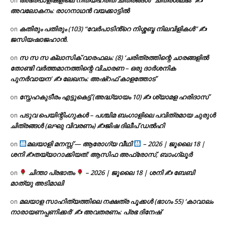
on
അവലോകനം: രാഗനാഥൻ വയക്കാട്ടിൽ
കതിരും പതിരും (103) “വേർപാടിൻ്റെ നിശ്ശബ്ദ നിലവിളികൾ” ✍
on
ജസിയഷാജഹാൻ.
സ സ സ ക്ലാസിക് വാരഫലം: (8) ‘ചരിത്രത്തിന്റെ ചാരങ്ങളിൽ
on
തോണ്ടി വർത്തമാനത്തിന്റെ വിചാരണ – ഒരു ദാർശനിക
പുനർവായന’ ✍ ലേഖനം: അഷ്റഫ് കാളത്തോട്
സ്നേഹകുടീരം എട്ടുകെട്ട് (അദ്ധ്യായം 10) ✍ ശ്യാമള ഹരിദാസ്
on
പടുവ പെയിന്റിംഗുകൾ – പശ്ചിമ ബംഗാളിലെ പവിത്രമായ ചുരുൾ
on
ചിത്രങ്ങൾ (ലഘു വിവരണം) ✍ജിഷ ദിലീപ് ഡൽഹി
മലയാളി മനസ്സ് — ആരോഗ്യ വീഥി
– 2026 | ജൂലൈ 18 |
on
ശനി ✍
തയ്യാറാക്കിയത്: ആസിഫ അഫ്രോസ്, ബാംഗ്ലൂർ
ചിന്താ പ്രഭാതം
– 2026 | ജൂലൈ 18 | ശനി ✍
ബേബി
on
മാത്യു അടിമാലി
മലയാള സാഹിത്യത്തിലെ നക്ഷത്ര പൂക്കൾ (ഭാഗം 55) ‘കാവാലം
on
നാരായണപ്പണിക്കർ’ ✍ അവതരണം: പ്രഭ ദിനേഷ്