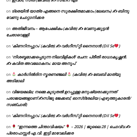
on
ട്രെയിൻ യാത്ര എങ്ങനെ സുരക്ഷിതമാക്കാം (ലേഖനം) ✍ ബിന്ദു
on
വേണു ചോറ്റാനിക്കര
അതിജീവനം – ആപേക്ഷികം (കവിത) ✍ വേണുക്കുട്ടൻ
on
ചേരാവെള്ളി
‘കിണറിനപ്പുറം’ (കവിത) ✍ വർഗീസ് റ്റി നൈനാൻ (Dil Se
)
on
‘നിശബ്ദമാക്കപ്പെടുന്ന നിലവിളികൾ’ രചന: പ്രീതി രാധാകൃഷ്ണൻ.
on
✍ കവിത അവലോകനം: മായ അനൂപ്
കാർഗിൽദിന സ്മരണഞ്ജലി
(കവിത) ✍ ബേബി മാത്യു
on
അടിമാലി
വിജയമല്ല; നമ്മെ കൂടുതൽ ഉറപ്പുള്ള മനുഷ്യരാക്കുന്നത്
on
പരാജയങ്ങളാണ് ✍️സിജു ജേക്കബ്, ഓസ്‌ട്രേലിയ (എഴുത്തുകാരൻ/
സഞ്ചാരി)
‘കിണറിനപ്പുറം’ (കവിത) ✍ വർഗീസ് റ്റി നൈനാൻ (Dil Se
)
on
“ഇന്നത്തെ ചിന്താവിഷയം”
– 2026 | ജൂലൈ 28 | ചൊവ്വ ✍
on
പ്രൊഫസ്സർ എ.വി. ഇട്ടി മാവേലിക്കര