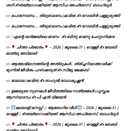
ശനി ✍
തയ്യാറാക്കിയത്: ആസിഫ അഫ്രോസ്, ബാംഗ്ലൂർ
പൊന്നോണം … തിരുവോണം (കവിത) ✍ റോബിൻ പള്ളുരുത്തി
on
പൊന്നോണം … തിരുവോണം (കവിത) ✍ റോബിൻ പള്ളുരുത്തി
on
‘ എന്റെ ഓർമ്മയിലെ ഓണം ‘ ✍ ബിന്ദു വേണു ചോറ്റാനിക്കര
on
ചിന്താ പ്രഭാതം
– 2026 | ജൂലൈ 31 | വെള്ളി ✍
ബേബി
on
മാത്യു അടിമാലി
ആത്മാഭിമാനത്തിന്റെ അതിരുകൾ.. തിരിച്ചറിയാത്തവർക്ക്
on
മുന്നിൽ ജീവിതം പാഴാക്കരുത് ✍️ സിജു ജേക്കബ്
മാലാഖ (കവിത) ✍ രാഹുൽ രാധാകൃഷ്ണൻ
on
ഉമ്മയുടെ നുണകൾ ജീവിതത്തിലെ സത്യങ്ങൾ (പുസ്തക
on
ആസ്വാദനം) ✍ പി എൻ വിജയൻ
മലയാളി മനസ്സ് — ആരോഗ്യ വീഥി
– 2026 | ജൂലൈ 31 |
on
വെള്ളി | ✍
തയ്യാറാക്കിയത്: ആസിഫ അഫ്രോസ്, ബാംഗ്ലൂർ
ചിന്താ പ്രഭാതം
– 2026 | ജൂലൈ 31 | വെള്ളി ✍
ബേബി
on
മാത്യു അടിമാലി