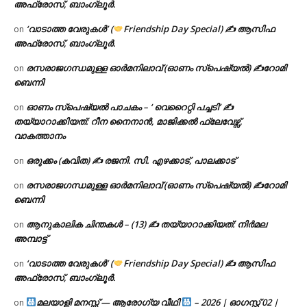
അഫ്രോസ്, ബാംഗ്ലൂർ.
‘വാടാത്ത വേരുകൾ’ (
Friendship Day Special) ✍ ആസിഫ
on
അഫ്രോസ്, ബാംഗ്ലൂർ.
രസരാജഗന്ധമുള്ള ഓർമനിലാവ് (ഓണം സ്‌പെഷ്യൽ) ✍റോമി
on
ബെന്നി
ഓണം സ്പെഷ്യൽ പാചകം – ‘ വെറൈറ്റി പച്ചടി’ ✍
on
തയ്യാറാക്കിയത്: റീന നൈനാൻ, മാജിക്കൽ ഫ്ലേവേഴ്സ്,
വാകത്താനം
ഒരുക്കം (കവിത) ✍ രജനി. സി. എഴക്കാട്, പാലക്കാട്
on
രസരാജഗന്ധമുള്ള ഓർമനിലാവ് (ഓണം സ്‌പെഷ്യൽ) ✍റോമി
on
ബെന്നി
ആനുകാലിക ചിന്തകൾ – (13) ✍ തയ്യാറാക്കിയത്: നിർമല
on
അമ്പാട്ട്
‘വാടാത്ത വേരുകൾ’ (
Friendship Day Special) ✍ ആസിഫ
on
അഫ്രോസ്, ബാംഗ്ലൂർ.
മലയാളി മനസ്സ് — ആരോഗ്യ വീഥി
– 2026 | ഓഗസ്റ്റ് 02 |
on