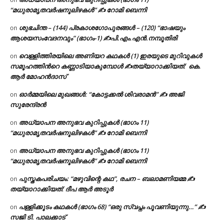
“മധുരാമൃതവർഷനൂലിഴകൾ” ✍ റോമി ബെന്നി
ശുഭചിന്ത – (144) പ്രകാശഗോപുരങ്ങൾ – (120) “ഭാഷയും
on
ആശയസംവേദനവും” (ഭാഗം-1) ✍പി.എം.എൻ.നമ്പൂതിരി
വെള്ളിത്തിരയിലെ അണിയറ കഥകൾ (1) ഇരയുടെ മുറിവുകൾ
on
സമൂഹത്തിന്‍റെ കണ്ണാടിയാകുമ്പോൾ ✍തയ്യാറാക്കിയത്: കെ.
ആര്‍ മോഹന്‍ദാസ്
ഓർമ്മയിലെ മുഖങ്ങൾ: “കോട്ടക്കൽ ശിവരാമൻ” ✍ അജി
on
സുരേന്ദ്രൻ
അധ്യാപന അനുഭവ കുറിപ്പുകൾ (ഭാഗം 11)
on
“മധുരാമൃതവർഷനൂലിഴകൾ” ✍ റോമി ബെന്നി
അധ്യാപന അനുഭവ കുറിപ്പുകൾ (ഭാഗം 11)
on
“മധുരാമൃതവർഷനൂലിഴകൾ” ✍ റോമി ബെന്നി
പുസ്തകപരിചയം: “മഴുവിന്റെ കഥ”, രചന – ബലാമണിയമ്മ ✍
on
തയ്യാറാക്കിയത്: ദീപ ആർ അടൂർ
പള്ളിക്കൂടം കഥകൾ (ഭാഗം 68) “ഒരു സ്വപ്നം പൂവണിയുന്നു…” ✍
on
സജി ടി. പാലക്കാട്