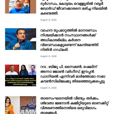
ദുർഗന്ധം, കോട്ടയം വെള്ളൂരിൽ റബ്ബർ
ബോർഡ്‌ ജീവനക്കാരനെ മരിച്ച നിലയിൽ
കണ്ടെത്തി.
August 6, 2026
വാഹന രൂപമാറ്റത്തിൽ മാനദണ്ഡം
നിശ്ചയിക്കാൻ സംസ്ഥാനങ്ങൾക്ക്
അധികാരമില്ല; കർശന
വ്യവസ്ഥകളുണ്ടെന്ന് കേന്ദ്രമന്ത്രി
നിതിൻ ഗഡ്കരി.
August 6, 2026
റവ . ബിജു പി. സൈമൺ, ഷെലിന്
അന്നാ ജോൺ വർഗീസ്, ഈപ്പൻ
ഡാനിയൽ എന്നിവർ മാർത്തോമാ സഭാ
കൗൺസിലിലേക്കു തിരഞ്ഞെടുക്കപ്പെട്ടു
August 6, 2026
താരസംഘടനയില്‍ വീണ്ടും തര്‍ക്കം;
ശ്വേതാ മേനോന്‍ കമ്മിറ്റിയുടെ ഓണക്കിറ്റ്
വിതരണത്തിനെതിരെ ഒരുവിഭാഗം
താരങ്ങള്‍.