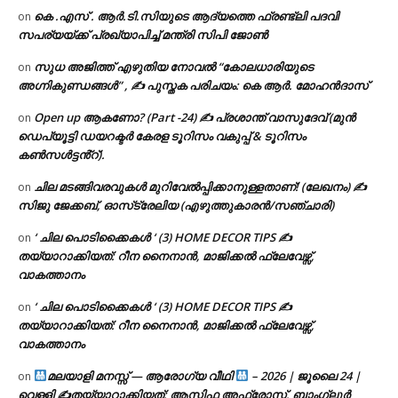
കെ .എസ് . ആർ.ടി.സിയുടെ ആദ്യത്തെ ഫ്രണ്ട്ലി പദവി
on
സപര്യയ്ക്ക് പ്രഖ്യാപിച്ച് മന്ത്രി സിപി ജോൺ
സുധ അജിത്ത് എഴുതിയ നോവൽ “കോലധാരിയുടെ
on
അഗ്നികുണ്ഡങ്ങള്‍” , ✍ പുസ്തക പരിചയം: കെ ആർ. മോഹൻദാസ്
Open up ആകണോ? (Part -24) ✍ പ്രശാന്ത് വാസുദേവ് (മുൻ
on
ഡെപ്യൂട്ടി ഡയറക്ടർ കേരള ടൂറിസം വകുപ്പ് & ടൂറിസം
കൺസൾട്ടൻ്റ്).
ചില മടങ്ങിവരവുകൾ മുറിവേൽപ്പിക്കാനുള്ളതാണ്! (ലേഖനം) ✍️
on
സിജു ജേക്കബ്, ഓസ്‌ട്രേലിയ (എഴുത്തുകാരൻ/സഞ്ചാരി)
‘ ചില പൊടിക്കൈകൾ ‘ (3) HOME DECOR TIPS ✍
on
തയ്യാറാക്കിയത്: റീന നൈനാൻ, മാജിക്കൽ ഫ്ലേവേഴ്സ്,
വാകത്താനം
‘ ചില പൊടിക്കൈകൾ ‘ (3) HOME DECOR TIPS ✍
on
തയ്യാറാക്കിയത്: റീന നൈനാൻ, മാജിക്കൽ ഫ്ലേവേഴ്സ്,
വാകത്താനം
മലയാളി മനസ്സ് — ആരോഗ്യ വീഥി
– 2026 | ജൂലൈ 24 |
on
വെള്ളി ✍
തയ്യാറാക്കിയത്: ആസിഫ അഫ്രോസ്, ബാംഗ്ലൂർ