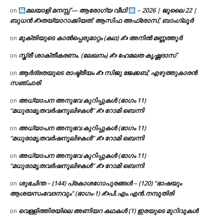
മലയാളി മനസ്സ് — ആരോഗ്യ വീഥി
– 2026 | ജൂലൈ 22 |
on
ബുധൻ ✍
തയ്യാറാക്കിയത്: ആസിഫ അഫ്രോസ്, ബാംഗ്ലൂർ
മുക്തിയുടെ കാൽപ്പെരുമാറ്റം (കഥ) ✍ അനിൽ മണ്ണത്തൂർ
on
സ്ത്രീ ശാക്തീകരണം. (ലേഖനം) ✍ ഹേമലത കൃഷ്ണദാസ്
on
ആർദ്രതയുടെ രാഷ്ട്രീയം ✍️ സിജു ജേക്കബ്, എഴുത്തുകാരൻ
on
സഞ്ചാരി
അധ്യാപന അനുഭവ കുറിപ്പുകൾ (ഭാഗം 11)
on
“മധുരാമൃതവർഷനൂലിഴകൾ” ✍ റോമി ബെന്നി
അധ്യാപന അനുഭവ കുറിപ്പുകൾ (ഭാഗം 11)
on
“മധുരാമൃതവർഷനൂലിഴകൾ” ✍ റോമി ബെന്നി
അധ്യാപന അനുഭവ കുറിപ്പുകൾ (ഭാഗം 11)
on
“മധുരാമൃതവർഷനൂലിഴകൾ” ✍ റോമി ബെന്നി
ശുഭചിന്ത – (144) പ്രകാശഗോപുരങ്ങൾ – (120) “ഭാഷയും
on
ആശയസംവേദനവും” (ഭാഗം-1) ✍പി.എം.എൻ.നമ്പൂതിരി
വെള്ളിത്തിരയിലെ അണിയറ കഥകൾ (1) ഇരയുടെ മുറിവുകൾ
on