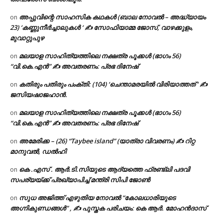
അപ്പുവിന്റെ സാഹസിക കഥകൾ (ബാല നോവൽ – അദ്ധ്യായം
on
23) ‘കണ്ണുനീർച്ചാലുകൾ ‘ ✍ സോഫിയാമ്മ ജോസ്, വാഴക്കുളം,
മുവാറ്റുപുഴ
മലയാള സാഹിത്യത്തിലെ നക്ഷത്ര പൂക്കൾ (ഭാഗം 56)
on
“വി.കെ.എൻ” ✍ അവതരണം: പ്രഭ ദിനേഷ്
കതിരും പതിരും പംക്തി: (104) ‘ചെന്താമരയിൽ വിരിയാത്തത് ‘ ✍
on
ജസിയഷാജഹാൻ.
മലയാള സാഹിത്യത്തിലെ നക്ഷത്ര പൂക്കൾ (ഭാഗം 56)
on
“വി.കെ.എൻ” ✍ അവതരണം: പ്രഭ ദിനേഷ്
അമേരിക്ക – (26) “Taybee island” (യാത്രാ വിവരണം) ✍ റിറ്റ
on
മാനുവൽ, ഡൽഹി
കെ .എസ് . ആർ.ടി.സിയുടെ ആദ്യത്തെ ഫ്രണ്ട്ലി പദവി
on
സപര്യയ്ക്ക് പ്രഖ്യാപിച്ച് മന്ത്രി സിപി ജോൺ
സുധ അജിത്ത് എഴുതിയ നോവൽ “കോലധാരിയുടെ
on
അഗ്നികുണ്ഡങ്ങള്‍” , ✍ പുസ്തക പരിചയം: കെ ആർ. മോഹൻദാസ്