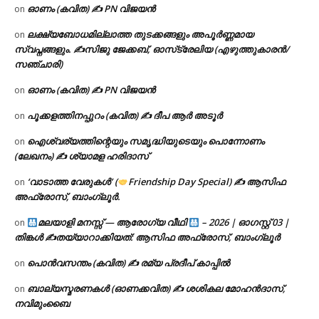
ഓണം (കവിത) ✍ PN വിജയൻ
on
ലക്ഷ്യബോധമില്ലാത്ത തുടക്കങ്ങളും അപൂർണ്ണമായ
on
സ്വപ്നങ്ങളും. ✍️സിജു ജേക്കബ്, ഓസ്‌ട്രേലിയ (എഴുത്തുകാരൻ/
സഞ്ചാരി)
ഓണം (കവിത) ✍ PN വിജയൻ
on
പൂക്കളത്തിനപ്പുറം (കവിത) ✍ ദീപ ആർ അടൂർ
on
ഐശ്വര്യത്തിന്റെയും സമൃദ്ധിയുടെയും പൊന്നോണം
on
(ലേഖനം) ✍ ശ്യാമള ഹരിദാസ്
‘വാടാത്ത വേരുകൾ’ (
Friendship Day Special) ✍ ആസിഫ
on
അഫ്രോസ്, ബാംഗ്ലൂർ.
മലയാളി മനസ്സ് — ആരോഗ്യ വീഥി
– 2026 | ഓഗസ്റ്റ് 03 |
on
തിങ്കൾ ✍
തയ്യാറാക്കിയത്: ആസിഫ അഫ്രോസ്, ബാംഗ്ലൂർ
പൊൻവസന്തം (കവിത) ✍ രമ്യ പ്രദീപ് കാപ്പിൽ
on
ബാല്യസ്മരണകൾ (ഓണക്കവിത) ✍ ശശികല മോഹൻദാസ്,
on
നവിമുംബൈ