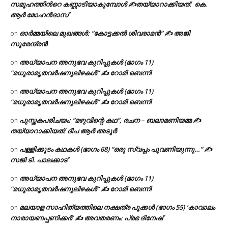
സമൂഹത്തിന്‍റെ കണ്ണാടിയാകുമ്പോൾ ✍തയ്യാറാക്കിയത്: കെ.
ആര്‍ മോഹന്‍ദാസ്
ഓർമ്മയിലെ മുഖങ്ങൾ: “കോട്ടക്കൽ ശിവരാമൻ” ✍ അജി
on
സുരേന്ദ്രൻ
അധ്യാപന അനുഭവ കുറിപ്പുകൾ (ഭാഗം 11)
on
“മധുരാമൃതവർഷനൂലിഴകൾ” ✍ റോമി ബെന്നി
അധ്യാപന അനുഭവ കുറിപ്പുകൾ (ഭാഗം 11)
on
“മധുരാമൃതവർഷനൂലിഴകൾ” ✍ റോമി ബെന്നി
പുസ്തകപരിചയം: “മഴുവിന്റെ കഥ”, രചന – ബലാമണിയമ്മ ✍
on
തയ്യാറാക്കിയത്: ദീപ ആർ അടൂർ
പള്ളിക്കൂടം കഥകൾ (ഭാഗം 68) “ഒരു സ്വപ്നം പൂവണിയുന്നു…” ✍
on
സജി ടി. പാലക്കാട്
അധ്യാപന അനുഭവ കുറിപ്പുകൾ (ഭാഗം 11)
on
“മധുരാമൃതവർഷനൂലിഴകൾ” ✍ റോമി ബെന്നി
മലയാള സാഹിത്യത്തിലെ നക്ഷത്ര പൂക്കൾ (ഭാഗം 55) ‘കാവാലം
on
നാരായണപ്പണിക്കർ’ ✍ അവതരണം: പ്രഭ ദിനേഷ്