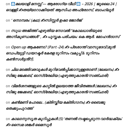
മലയാളി മനസ്സ് — ആരോഗ്യ വീഥി
– 2026 | ജൂലൈ 24 |
on
വെള്ളി ✍
തയ്യാറാക്കിയത്: ആസിഫ അഫ്രോസ്, ബാംഗ്ലൂർ
‘ നൊമ്പരം’ (കഥ) ✍സിസ്റ്റർ ഉഷാ ജോർജ്
on
സുധ അജിത്ത് എഴുതിയ നോവൽ “കോലധാരിയുടെ
on
അഗ്നികുണ്ഡങ്ങള്‍” , ✍ പുസ്തക പരിചയം: കെ ആർ. മോഹൻദാസ്
Open up ആകണോ? (Part -24) ✍ പ്രശാന്ത് വാസുദേവ് (മുൻ
on
ഡെപ്യൂട്ടി ഡയറക്ടർ കേരള ടൂറിസം വകുപ്പ് & ടൂറിസം
കൺസൾട്ടൻ്റ്).
ചില മടങ്ങിവരവുകൾ മുറിവേൽപ്പിക്കാനുള്ളതാണ്! (ലേഖനം) ✍️
on
സിജു ജേക്കബ്, ഓസ്‌ട്രേലിയ (എഴുത്തുകാരൻ/സഞ്ചാരി)
വിമർശനങ്ങളുടെ കാറ്റിൽ ഉലയാത്ത ജീവിതങ്ങൾ (ലേഖനം) ✍️
on
സിജു ജേക്കബ്, ഓസ്‌ട്രേലിയ (എഴുത്തുകാരൻ/സഞ്ചാരി)
കൺമണി പോലെ.. (ക്രിസ്തീയ ഭക്തിഗാനം) ✍ ബൈജു
on
തെക്കുംപുറത്ത്
കാലാനുസൃത കുറിപ്പുകൾ (5) ‘തണൽ നഷ്ടപ്പെടുന്ന വാർദ്ധക്യം’
on
✍ സൈമ ശങ്കർ മൈസൂർ