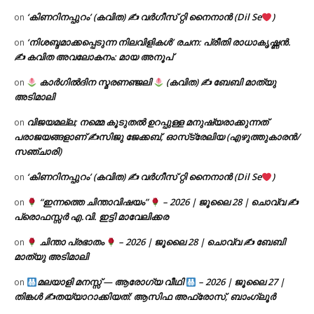
‘കിണറിനപ്പുറം’ (കവിത) ✍ വർഗീസ് റ്റി നൈനാൻ (Dil Se
)
on
‘നിശബ്ദമാക്കപ്പെടുന്ന നിലവിളികൾ’ രചന: പ്രീതി രാധാകൃഷ്ണൻ.
on
✍ കവിത അവലോകനം: മായ അനൂപ്
കാർഗിൽദിന സ്മരണഞ്ജലി
(കവിത) ✍ ബേബി മാത്യു
on
അടിമാലി
വിജയമല്ല; നമ്മെ കൂടുതൽ ഉറപ്പുള്ള മനുഷ്യരാക്കുന്നത്
on
പരാജയങ്ങളാണ് ✍️സിജു ജേക്കബ്, ഓസ്‌ട്രേലിയ (എഴുത്തുകാരൻ/
സഞ്ചാരി)
‘കിണറിനപ്പുറം’ (കവിത) ✍ വർഗീസ് റ്റി നൈനാൻ (Dil Se
)
on
“ഇന്നത്തെ ചിന്താവിഷയം”
– 2026 | ജൂലൈ 28 | ചൊവ്വ ✍
on
പ്രൊഫസ്സർ എ.വി. ഇട്ടി മാവേലിക്കര
ചിന്താ പ്രഭാതം
– 2026 | ജൂലൈ 28 | ചൊവ്വ ✍
ബേബി
on
മാത്യു അടിമാലി
മലയാളി മനസ്സ് — ആരോഗ്യ വീഥി
– 2026 | ജൂലൈ 27 |
on
തിങ്കൾ ✍
തയ്യാറാക്കിയത്: ആസിഫ അഫ്രോസ്, ബാംഗ്ലൂർ