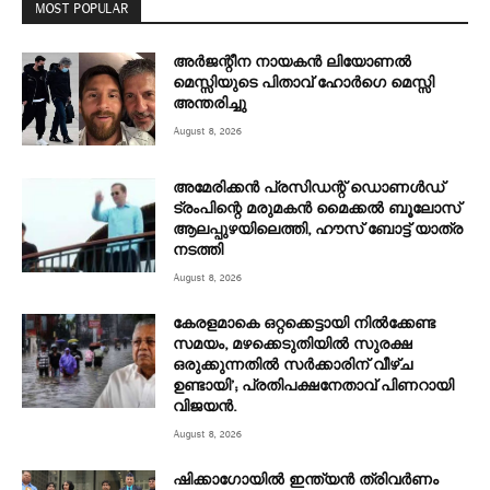
MOST POPULAR
അര്‍ജന്റീന നായകന്‍ ലിയോണല്‍
മെസ്സിയുടെ പിതാവ് ഹോര്‍ഗെ മെസ്സി
അന്തരിച്ചു
August 8, 2026
അമേരിക്കൻ പ്രസിഡന്റ് ഡൊണൾഡ്
ട്രംപിന്റെ മരുമകന്‍ മൈക്കൽ ബൂലോസ്
ആലപ്പുഴയിലെത്തി, ഹൗസ് ബോട്ട് യാത്ര
നടത്തി
August 8, 2026
കേരളമാകെ ഒറ്റക്കെട്ടായി നിൽക്കേണ്ട
സമയം, മഴക്കെടുതിയിൽ സുരക്ഷ
ഒരുക്കുന്നതിൽ സർക്കാരിന് വീഴ്ച
ഉണ്ടായി’; പ്രതിപക്ഷനേതാവ് പിണറായി
വിജയൻ.
August 8, 2026
ഷിക്കാഗോയിൽ ഇന്ത്യൻ ത്രിവർണം