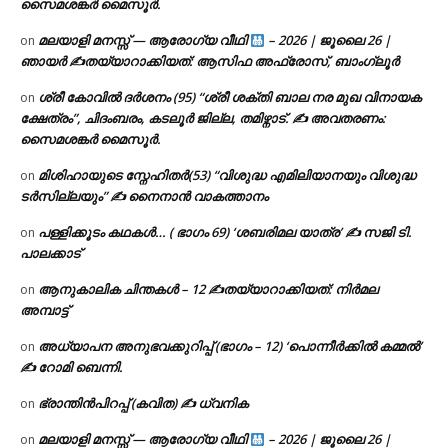
സൈമശങ്കർ മൈസൂർ.
മലയാളി മനസ്സ് — ആരോഗ്യ വീഥി
– 2026 | ജൂലൈ 26 |
on
ഞായർ ✍
തയ്യാറാക്കിയത്: ആസിഫ അഫ്രോസ്, ബാംഗ്ലൂർ
ശ്രീ കോവിൽ ദർശനം (95) “ശ്രീ ശക്തി ബാല നര മുഖ വിനായക
on
ക്ഷേത്രം”, ചിദംബരം, കടലൂർ ജില്ല, തമിഴ്നാട്. ✍ അവതരണം:
സൈമശങ്കർ മൈസൂർ.
മിശിഹായുടെ സ്നേഹിതർ(53) “വിശുദ്ധ എമിലിയാനയും വിശുദ്ധ
on
ടര്‍സില്ലയും” ✍ നൈനാൻ വാകത്താനം
പള്ളിക്കൂടം കഥകൾ… ( ഭാഗം 69) ‘ശബരിമല യാത്ര’ ✍ സജി ടി.
on
പാലക്കാട്
ആനുകാലിക ചിന്തകൾ – 12 ✍തയ്യാറാക്കിയത്: നിർമല
on
അമ്പാട്ട്
അധ്യാപന അനുഭവക്കുറിപ്പ് (ഭാഗം – 12) ‘പൊന്നീർക്കിൽ കമ്മൽ’
on
✍ റോമി ബെന്നി.
ഭ്രാന്തിൻപിറപ്പ് (കവിത) ✍ ധ്വനിക
on
മലയാളി മനസ്സ് — ആരോഗ്യ വീഥി
– 2026 | ജൂലൈ 26 |
on