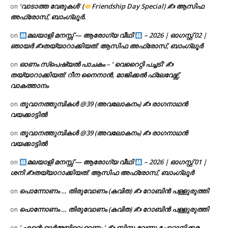
‘വാടാത്ത വേരുകൾ’ (
Friendship Day Special) ✍ ആസിഫ
on
അഫ്രോസ്, ബാംഗ്ലൂർ.
മലയാളി മനസ്സ് — ആരോഗ്യ വീഥി
– 2026 | ഓഗസ്റ്റ് 02 |
on
ഞായർ ✍
തയ്യാറാക്കിയത്: ആസിഫ അഫ്രോസ്, ബാംഗ്ലൂർ
ഓണം സ്പെഷ്യൽ പാചകം – ‘ വെറൈറ്റി പച്ചടി’ ✍
on
തയ്യാറാക്കിയത്: റീന നൈനാൻ, മാജിക്കൽ ഫ്ലേവേഴ്സ്,
വാകത്താനം
തൂവാനത്തുമ്പികൾ @39 (അവലോകനം) ✍ രാഗനാഥൻ
on
വയക്കാട്ടിൽ
തൂവാനത്തുമ്പികൾ @39 (അവലോകനം) ✍ രാഗനാഥൻ
on
വയക്കാട്ടിൽ
മലയാളി മനസ്സ് — ആരോഗ്യ വീഥി
– 2026 | ഓഗസ്റ്റ് 01 |
on
ശനി ✍
തയ്യാറാക്കിയത്: ആസിഫ അഫ്രോസ്, ബാംഗ്ലൂർ
പൊന്നോണം … തിരുവോണം (കവിത) ✍ റോബിൻ പള്ളുരുത്തി
on
പൊന്നോണം … തിരുവോണം (കവിത) ✍ റോബിൻ പള്ളുരുത്തി
on
‘ എന്റെ ഓർമ്മയിലെ ഓണം ‘ ✍ ബിന്ദു വേണു ചോറ്റാനിക്കര
on