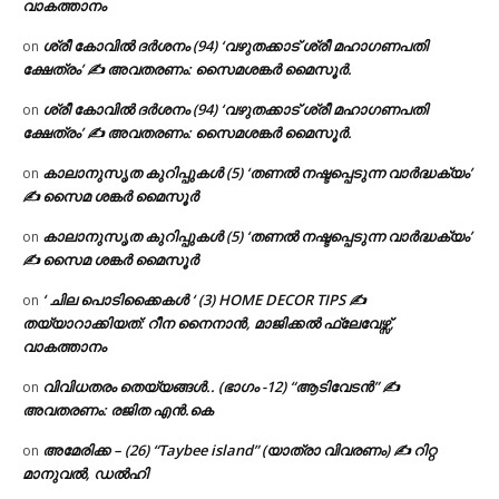
വാകത്താനം
ശ്രീ കോവിൽ ദർശനം (94) ‘വഴുതക്കാട് ശ്രീ മഹാഗണപതി
on
ക്ഷേത്രം’ ✍ അവതരണം: സൈമശങ്കർ മൈസൂർ.
ശ്രീ കോവിൽ ദർശനം (94) ‘വഴുതക്കാട് ശ്രീ മഹാഗണപതി
on
ക്ഷേത്രം’ ✍ അവതരണം: സൈമശങ്കർ മൈസൂർ.
കാലാനുസൃത കുറിപ്പുകൾ (5) ‘തണൽ നഷ്ടപ്പെടുന്ന വാർദ്ധക്യം’
on
✍ സൈമ ശങ്കർ മൈസൂർ
കാലാനുസൃത കുറിപ്പുകൾ (5) ‘തണൽ നഷ്ടപ്പെടുന്ന വാർദ്ധക്യം’
on
✍ സൈമ ശങ്കർ മൈസൂർ
‘ ചില പൊടിക്കൈകൾ ‘ (3) HOME DECOR TIPS ✍
on
തയ്യാറാക്കിയത്: റീന നൈനാൻ, മാജിക്കൽ ഫ്ലേവേഴ്സ്,
വാകത്താനം
വിവിധതരം തെയ്യങ്ങൾ.. (ഭാഗം -12) “ആടിവേടൻ” ✍
on
അവതരണം: രജിത എൻ.കെ
അമേരിക്ക – (26) “Taybee island” (യാത്രാ വിവരണം) ✍ റിറ്റ
on
മാനുവൽ, ഡൽഹി