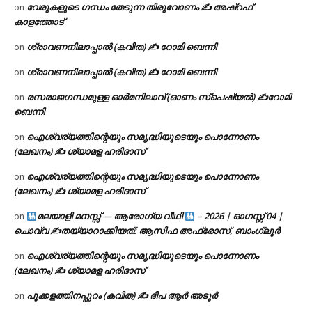
വേരുകളുടെ ഗന്ധം തേടുന്ന തിരുവോണം ✍ അഷ്റഫ്
on
കാളത്തോട്
ശ്രാവണനിലാപ്പാൽ (കവിത) ✍ റോമി ബെന്നി
on
ശ്രാവണനിലാപ്പാൽ (കവിത) ✍ റോമി ബെന്നി
on
രസരാജഗന്ധമുള്ള ഓർമനിലാവ് (ഓണം സ്‌പെഷ്യൽ) ✍റോമി
on
ബെന്നി
ഐശ്വര്യത്തിന്റെയും സമൃദ്ധിയുടെയും പൊന്നോണം
on
(ലേഖനം) ✍ ശ്യാമള ഹരിദാസ്
ഐശ്വര്യത്തിന്റെയും സമൃദ്ധിയുടെയും പൊന്നോണം
on
(ലേഖനം) ✍ ശ്യാമള ഹരിദാസ്
മലയാളി മനസ്സ് — ആരോഗ്യ വീഥി
– 2026 | ഓഗസ്റ്റ് 04 |
on
ചൊവ്വ ✍
തയ്യാറാക്കിയത്: ആസിഫ അഫ്രോസ്, ബാംഗ്ലൂർ
ഐശ്വര്യത്തിന്റെയും സമൃദ്ധിയുടെയും പൊന്നോണം
on
(ലേഖനം) ✍ ശ്യാമള ഹരിദാസ്
പൂക്കളത്തിനപ്പുറം (കവിത) ✍ ദീപ ആർ അടൂർ
on