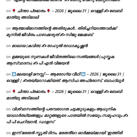
ചിന്താ പ്രഭാതം
– 2026 | ജൂലൈ 31 | വെള്ളി ✍
ബേബി
on
മാത്യു അടിമാലി
ആത്മാഭിമാനത്തിന്റെ അതിരുകൾ.. തിരിച്ചറിയാത്തവർക്ക്
on
മുന്നിൽ ജീവിതം പാഴാക്കരുത് ✍️ സിജു ജേക്കബ്
മാലാഖ (കവിത) ✍ രാഹുൽ രാധാകൃഷ്ണൻ
on
ഉമ്മയുടെ നുണകൾ ജീവിതത്തിലെ സത്യങ്ങൾ (പുസ്തക
on
ആസ്വാദനം) ✍ പി എൻ വിജയൻ
മലയാളി മനസ്സ് — ആരോഗ്യ വീഥി
– 2026 | ജൂലൈ 31 |
on
വെള്ളി | ✍
തയ്യാറാക്കിയത്: ആസിഫ അഫ്രോസ്, ബാംഗ്ലൂർ
ചിന്താ പ്രഭാതം
– 2026 | ജൂലൈ 31 | വെള്ളി ✍
ബേബി
on
മാത്യു അടിമാലി
വിശ്വാസത്തിന്റെ പരമ്പരാഗത ചട്ടക്കൂടുകളും ആധുനിക
on
യാഥാർത്ഥ്യങ്ങളും: മാറ്റങ്ങളുടെ പാതയിൽ സഭയും സമൂഹവും ✍
പി പി ചെറിയാൻ, ഡാളസ്
ഇന്ന് ഭരതൻ സ്മൃതി ദിനം. ഭരതൻ്റെ ഓർമ്മയ്ക്കായി ‘ഇത്തിരി
on