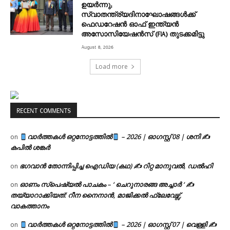
ഉയർന്നു;
സ്വാതന്ത്ര്യദിനാഘോഷങ്ങൾക്ക്
ഫെഡറേഷൻ ഓഫ് ഇന്ത്യൻ
അസോസിയേഷൻസ് (FIA) തുടക്കമിട്ടു
August 8, 2026
Load more
RECENT COMMENTS
വാർത്തകൾ ഒറ്റനോട്ടത്തിൽ
– 2026 | ഓഗസ്റ്റ് 08 | ശനി ✍
on
കപിൽ ശങ്കർ
ഭഗവാൻ തോന്നിപ്പിച്ച ഐഡിയ (കഥ) ✍ റിറ്റ മാനുവൽ, ഡൽഹി
on
ഓണം സ്പെഷ്യൽ പാചകം – ‘ ചെറുനാരങ്ങ അച്ചാർ ‘ ✍
on
തയ്യാറാക്കിയത്: റീന നൈനാൻ, മാജിക്കൽ ഫ്ലേവേഴ്സ്,
വാകത്താനം
വാർത്തകൾ ഒറ്റനോട്ടത്തിൽ
– 2026 | ഓഗസ്റ്റ് 07 | വെള്ളി ✍
on