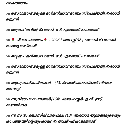
വാകത്താനം
രസരാജഗന്ധമുള്ള ഓർമനിലാവ് (ഓണം സ്‌പെഷ്യൽ) ✍റോമി
on
ബെന്നി
ഒരുക്കം (കവിത) ✍ രജനി. സി. എഴക്കാട്, പാലക്കാട്
on
ചിന്താ പ്രഭാതം
– 2026 | ഓഗസ്റ്റ് 02 | ഞായർ ✍
ബേബി
on
മാത്യു അടിമാലി
ഒരുക്കം (കവിത) ✍ രജനി. സി. എഴക്കാട്, പാലക്കാട്
on
രസരാജഗന്ധമുള്ള ഓർമനിലാവ് (ഓണം സ്‌പെഷ്യൽ) ✍റോമി
on
ബെന്നി
ആനുകാലിക ചിന്തകൾ – (13) ✍ തയ്യാറാക്കിയത്: നിർമല
on
അമ്പാട്ട്
സുവിശേഷ വചനങ്ങൾ (164) പ്രൊഫസ്സർ എ.വി. ഇട്ടി,
on
മാവേലിക്കര
സ സ സ ക്ലാസിക് വാരഫലം: (13) ‘ആഗോള യുദ്ധങ്ങളുടെയും
on
കാപട്യത്തിന്റെയും കാലം’ ✍ അഷ്റഫ് കാളത്തോട്