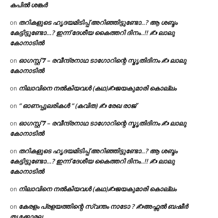
കപിൽ ശങ്കർ
തറികളുടെ ഹൃദയമിടിപ്പ് അറിഞ്ഞിട്ടുണ്ടോ..? ആ ശബ്ദം
on
കേട്ടിട്ടുണ്ടോ…? ഇന്ന് ദേശീയ കൈത്തറി ദിനം..!! ✍ ലാലു
കോനാടിൽ
ഓഗസ്റ്റ് 𝟕 – രവീന്ദ്രനാഥ ടാഗോറിന്റെ സ്മൃതിദിനം ✍ ലാലു
on
കോനാടിൽ
നിലാവിനെ നൽകിയവൾ (കഥ)✍ജയകുമാരി കൊല്ലം
on
” ഓണപ്പുലരികൾ ” (കവിത) ✍ രേഖ രാജ്
on
ഓഗസ്റ്റ് 𝟕 – രവീന്ദ്രനാഥ ടാഗോറിന്റെ സ്മൃതിദിനം ✍ ലാലു
on
കോനാടിൽ
തറികളുടെ ഹൃദയമിടിപ്പ് അറിഞ്ഞിട്ടുണ്ടോ..? ആ ശബ്ദം
on
കേട്ടിട്ടുണ്ടോ…? ഇന്ന് ദേശീയ കൈത്തറി ദിനം..!! ✍ ലാലു
കോനാടിൽ
നിലാവിനെ നൽകിയവൾ (കഥ)✍ജയകുമാരി കൊല്ലം
on
കേരളം പ്രളയത്തിന്റെ സ്വന്തം നാടോ ? ✍️അഫ്സൽ ബഷീർ
on
തൃക്കോമല