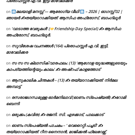
പ്രൊഫസ്സർ എ.വി. ഇട്ടി മാവേലിക്കര
മലയാളി മനസ്സ് — ആരോഗ്യ വീഥി
– 2026 | ഓഗസ്റ്റ് 02 |
on
ഞായർ ✍
തയ്യാറാക്കിയത്: ആസിഫ അഫ്രോസ്, ബാംഗ്ലൂർ
‘വാടാത്ത വേരുകൾ’ (
Friendship Day Special) ✍ ആസിഫ
on
അഫ്രോസ്, ബാംഗ്ലൂർ.
സുവിശേഷ വചനങ്ങൾ (164) പ്രൊഫസ്സർ എ.വി. ഇട്ടി,
on
മാവേലിക്കര
സ സ സ ക്ലാസിക് വാരഫലം: (13) ‘ആഗോള യുദ്ധങ്ങളുടെയും
on
കാപട്യത്തിന്റെയും കാലം’ ✍ അഷ്റഫ് കാളത്തോട്
ആനുകാലിക ചിന്തകൾ – (13) ✍ തയ്യാറാക്കിയത്: നിർമല
on
അമ്പാട്ട്
രസരാജഗന്ധമുള്ള ഓർമനിലാവ് (ഓണം സ്‌പെഷ്യൽ) ✍റോമി
on
ബെന്നി
ഒരുക്കം (കവിത) ✍ രജനി. സി. എഴക്കാട്, പാലക്കാട്
on
ഓണം സ്പെഷ്യൽ പാചകം – ‘ വെറൈറ്റി പച്ചടി’ ✍
on
തയ്യാറാക്കിയത്: റീന നൈനാൻ, മാജിക്കൽ ഫ്ലേവേഴ്സ്,