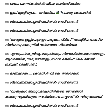
ഓണം വന്നേ (കവിത) ✍ ഷീലാ ജോർജ്ജ് കല്ലട
on
ഇന്ന് മുരളിയുടെ… ഓർമ്മദിനം
ലാലു കോനാടിൽ
on
ശ്രാവണനിലാപ്പാൽ (കവിത) ✍ റോമി ബെന്നി
on
ശ്രാവണനിലാപ്പാൽ (കവിത) ✍ റോമി ബെന്നി
on
“അരുതേ ഉണ്ണിയേട്ടാ ഇടയരുതേ.. പ്ലീസ് ” (രാഷ്ട്രീയ ഹാസ്യ
on
വിമർശനം) ✍സുനിൽ വല്ലാത്തറ ഫ്ലോറിഡാ
പുഴയും പ്രകൃതിയും മനുഷ്യനും: വിവേകമില്ലാത്ത നയങ്ങളും
on
ആവർത്തിക്കുന്ന ദുരന്തങ്ങളും ✍ റവ. ജെയിംസ് കെ. ജോൺ
(ലബ്ബക്ക്, ടെക്സാസ്)
ഓണക്കാലം….. (കവിത) ✍ വി.കെ. അശോകൻ
on
ശ്രാവണനിലാപ്പാൽ (കവിത) ✍ റോമി ബെന്നി
on
“വാക്കുകൾ ആയുധമാകാതിരിക്കട്ടെ: ബന്ധങ്ങൾ
on
കാത്തുസൂക്ഷിക്കുന്ന നവവിമർശന സംസ്കാരം” ✍️ സിജു ജേക്കബ്
ശ്രാവണനിലാപ്പാൽ (കവിത) ✍ റോമി ബെന്നി
on