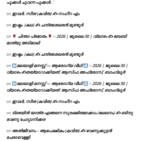
പൂക്കൾ ചുവന്ന പൂക്കൾ..’
ഇവൾ, സീത (കവിത) ✍ സഹീറ എം
on
ഇഷ്ടം. (കഥ) ✍ ചന്ദ്രശേഖരൻ മുണ്ടൂർ
on
ചിന്താ പ്രഭാതം
– 2026 | ജൂലൈ 30 | വ്യാഴം ✍
ബേബി
on
മാത്യു അടിമാലി
ഇഷ്ടം. (കഥ) ✍ ചന്ദ്രശേഖരൻ മുണ്ടൂർ
on
മലയാളി മനസ്സ് — ആരോഗ്യ വീഥി
– 2026 | ജൂലൈ 30 |
on
വ്യാഴം ✍
തയ്യാറാക്കിയത്: ആസിഫ അഫ്രോസ്, ബാംഗ്ലൂർ
മലയാളി മനസ്സ് — ആരോഗ്യ വീഥി
– 2026 | ജൂലൈ 30 |
on
വ്യാഴം ✍
തയ്യാറാക്കിയത്: ആസിഫ അഫ്രോസ്, ബാംഗ്ലൂർ
ഇവൾ, സീത (കവിത) ✍ സഹീറ എം
on
ട്രെയിൻ യാത്ര എങ്ങനെ സുരക്ഷിതമാക്കാം (ലേഖനം) ✍ ബിന്ദു
on
വേണു ചോറ്റാനിക്കര
അതിജീവനം – ആപേക്ഷികം (കവിത) ✍ വേണുക്കുട്ടൻ
on
ചേരാവെള്ളി