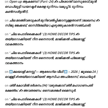
Open up ആകണോ? (Part -24) ✍ പ്രശാന്ത് വാസുദേവ് (മുൻ
on
ഡെപ്യൂട്ടി ഡയറക്ടർ കേരള ടൂറിസം വകുപ്പ് & ടൂറിസം
കൺസൾട്ടൻ്റ്).
ചില മടങ്ങിവരവുകൾ മുറിവേൽപ്പിക്കാനുള്ളതാണ്! (ലേഖനം) ✍️
on
സിജു ജേക്കബ്, ഓസ്‌ട്രേലിയ (എഴുത്തുകാരൻ/സഞ്ചാരി)
‘ ചില പൊടിക്കൈകൾ ‘ (3) HOME DECOR TIPS ✍
on
തയ്യാറാക്കിയത്: റീന നൈനാൻ, മാജിക്കൽ ഫ്ലേവേഴ്സ്,
വാകത്താനം
‘ ചില പൊടിക്കൈകൾ ‘ (3) HOME DECOR TIPS ✍
on
തയ്യാറാക്കിയത്: റീന നൈനാൻ, മാജിക്കൽ ഫ്ലേവേഴ്സ്,
വാകത്താനം
മലയാളി മനസ്സ് — ആരോഗ്യ വീഥി
– 2026 | ജൂലൈ 24 |
on
വെള്ളി ✍
തയ്യാറാക്കിയത്: ആസിഫ അഫ്രോസ്, ബാംഗ്ലൂർ
ശ്രീ കോവിൽ ദർശനം (94) ‘വഴുതക്കാട് ശ്രീ മഹാഗണപതി
on
ക്ഷേത്രം’ ✍ അവതരണം: സൈമശങ്കർ മൈസൂർ.
‘ ചില പൊടിക്കൈകൾ ‘ (3) HOME DECOR TIPS ✍
on
തയ്യാറാക്കിയത്: റീന നൈനാൻ, മാജിക്കൽ ഫ്ലേവേഴ്സ്,