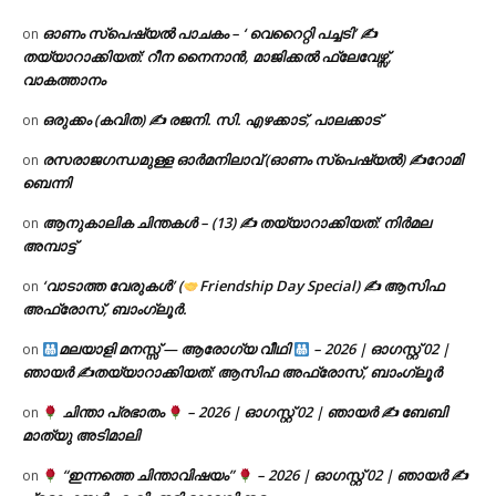
ഓണം സ്പെഷ്യൽ പാചകം – ‘ വെറൈറ്റി പച്ചടി’ ✍
on
തയ്യാറാക്കിയത്: റീന നൈനാൻ, മാജിക്കൽ ഫ്ലേവേഴ്സ്,
വാകത്താനം
ഒരുക്കം (കവിത) ✍ രജനി. സി. എഴക്കാട്, പാലക്കാട്
on
രസരാജഗന്ധമുള്ള ഓർമനിലാവ് (ഓണം സ്‌പെഷ്യൽ) ✍റോമി
on
ബെന്നി
ആനുകാലിക ചിന്തകൾ – (13) ✍ തയ്യാറാക്കിയത്: നിർമല
on
അമ്പാട്ട്
‘വാടാത്ത വേരുകൾ’ (
Friendship Day Special) ✍ ആസിഫ
on
അഫ്രോസ്, ബാംഗ്ലൂർ.
മലയാളി മനസ്സ് — ആരോഗ്യ വീഥി
– 2026 | ഓഗസ്റ്റ് 02 |
on
ഞായർ ✍
തയ്യാറാക്കിയത്: ആസിഫ അഫ്രോസ്, ബാംഗ്ലൂർ
ചിന്താ പ്രഭാതം
– 2026 | ഓഗസ്റ്റ് 02 | ഞായർ ✍
ബേബി
on
മാത്യു അടിമാലി
“ഇന്നത്തെ ചിന്താവിഷയം”
– 2026 | ഓഗസ്റ്റ് 02 | ഞായർ ✍
on