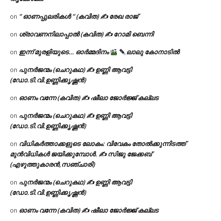
” ഓണപ്പുലരികൾ ” (കവിത) ✍ രേഖ രാജ്
on
ശ്രാവണനിലാപ്പാൽ (കവിത) ✍ റോമി ബെന്നി
on
ഇന്ന് മുരളിയുടെ… ഓർമ്മദിനം
ലാലു കോനാടിൽ
on
പുനർജന്മം (ചെറുകഥ) ✍ ഉണ്ണി ആവട്ടി
on
(ഡോ.ടി.വി.ഉണ്ണിക്കൃഷ്ണൻ)
ഓണം വന്നേ (കവിത) ✍ ഷീലാ ജോർജ്ജ് കല്ലട
on
പുനർജന്മം (ചെറുകഥ) ✍ ഉണ്ണി ആവട്ടി
on
(ഡോ.ടി.വി.ഉണ്ണിക്കൃഷ്ണൻ)
വിധികർത്താക്കളുടെ ലോകം: വിവേകം തോൽക്കുന്നിടത്ത്
on
മുൻവിധികൾ ജയിക്കുമ്പോൾ. ✍️ സിജു ജേക്കബ്
(എഴുത്തുകാരൻ,സഞ്ചാരി)
പുനർജന്മം (ചെറുകഥ) ✍ ഉണ്ണി ആവട്ടി
on
(ഡോ.ടി.വി.ഉണ്ണിക്കൃഷ്ണൻ)
ഓണം വന്നേ (കവിത) ✍ ഷീലാ ജോർജ്ജ് കല്ലട
on