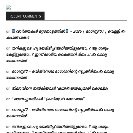
RECENT COMMENTS
വാർത്തകൾ ഒറ്റനോട്ടത്തിൽ
– 2026 | ഓഗസ്റ്റ് 07 | വെള്ളി ✍
on
കപിൽ ശങ്കർ
തറികളുടെ ഹൃദയമിടിപ്പ് അറിഞ്ഞിട്ടുണ്ടോ..? ആ ശബ്ദം
on
കേട്ടിട്ടുണ്ടോ…? ഇന്ന് ദേശീയ കൈത്തറി ദിനം..!! ✍ ലാലു
കോനാടിൽ
ഓഗസ്റ്റ് 𝟕 – രവീന്ദ്രനാഥ ടാഗോറിന്റെ സ്മൃതിദിനം ✍ ലാലു
on
കോനാടിൽ
നിലാവിനെ നൽകിയവൾ (കഥ)✍ജയകുമാരി കൊല്ലം
on
” ഓണപ്പുലരികൾ ” (കവിത) ✍ രേഖ രാജ്
on
ഓഗസ്റ്റ് 𝟕 – രവീന്ദ്രനാഥ ടാഗോറിന്റെ സ്മൃതിദിനം ✍ ലാലു
on
കോനാടിൽ
തറികളുടെ ഹൃദയമിടിപ്പ് അറിഞ്ഞിട്ടുണ്ടോ..? ആ ശബ്ദം
on
കേട്ടിട്ടുണ്ടോ…? ഇന്ന് ദേശീയ കൈത്തറി ദിനം..!! ✍ ലാലു