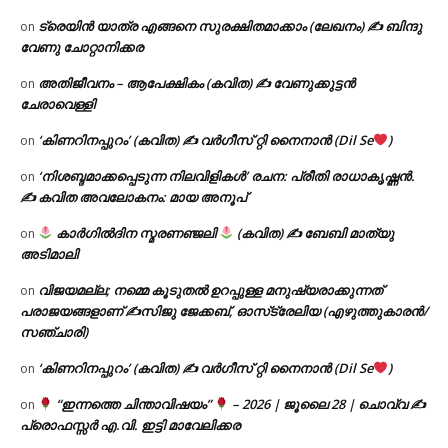
ട്രെയിൻ യാത്ര എങ്ങനെ സുരക്ഷിതമാക്കാം (ലേഖനം) ✍ ബിന്ദു
on
വേണു ചോറ്റാനിക്കര
അതിജീവനം – ആപേക്ഷികം (കവിത) ✍ വേണുക്കുട്ടൻ
on
ചേരാവെള്ളി
‘കിണറിനപ്പുറം’ (കവിത) ✍ വർഗീസ് റ്റി നൈനാൻ (Dil Se
)
on
‘നിശബ്ദമാക്കപ്പെടുന്ന നിലവിളികൾ’ രചന: പ്രീതി രാധാകൃഷ്ണൻ.
on
✍ കവിത അവലോകനം: മായ അനൂപ്
കാർഗിൽദിന സ്മരണഞ്ജലി
(കവിത) ✍ ബേബി മാത്യു
on
അടിമാലി
വിജയമല്ല; നമ്മെ കൂടുതൽ ഉറപ്പുള്ള മനുഷ്യരാക്കുന്നത്
on
പരാജയങ്ങളാണ് ✍️സിജു ജേക്കബ്, ഓസ്‌ട്രേലിയ (എഴുത്തുകാരൻ/
സഞ്ചാരി)
‘കിണറിനപ്പുറം’ (കവിത) ✍ വർഗീസ് റ്റി നൈനാൻ (Dil Se
)
on
“ഇന്നത്തെ ചിന്താവിഷയം”
– 2026 | ജൂലൈ 28 | ചൊവ്വ ✍
on
പ്രൊഫസ്സർ എ.വി. ഇട്ടി മാവേലിക്കര