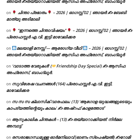
ഞായർ ✍
തയ്യാറാക്കിയത്: ആസിഫ അഫ്രോസ്, ബാംഗ്ലൂർ
ചിന്താ പ്രഭാതം
– 2026 | ഓഗസ്റ്റ് 02 | ഞായർ ✍
ബേബി
on
മാത്യു അടിമാലി
“ഇന്നത്തെ ചിന്താവിഷയം”
– 2026 | ഓഗസ്റ്റ് 02 | ഞായർ ✍
on
പ്രൊഫസ്സർ എ.വി. ഇട്ടി മാവേലിക്കര
മലയാളി മനസ്സ് — ആരോഗ്യ വീഥി
– 2026 | ഓഗസ്റ്റ് 02 |
on
ഞായർ ✍
തയ്യാറാക്കിയത്: ആസിഫ അഫ്രോസ്, ബാംഗ്ലൂർ
‘വാടാത്ത വേരുകൾ’ (
Friendship Day Special) ✍ ആസിഫ
on
അഫ്രോസ്, ബാംഗ്ലൂർ.
സുവിശേഷ വചനങ്ങൾ (164) പ്രൊഫസ്സർ എ.വി. ഇട്ടി,
on
മാവേലിക്കര
സ സ സ ക്ലാസിക് വാരഫലം: (13) ‘ആഗോള യുദ്ധങ്ങളുടെയും
on
കാപട്യത്തിന്റെയും കാലം’ ✍ അഷ്റഫ് കാളത്തോട്
ആനുകാലിക ചിന്തകൾ – (13) ✍ തയ്യാറാക്കിയത്: നിർമല
on
അമ്പാട്ട്
രസരാജഗന്ധമുള്ള ഓർമനിലാവ് (ഓണം സ്‌പെഷ്യൽ) ✍റോമി
on