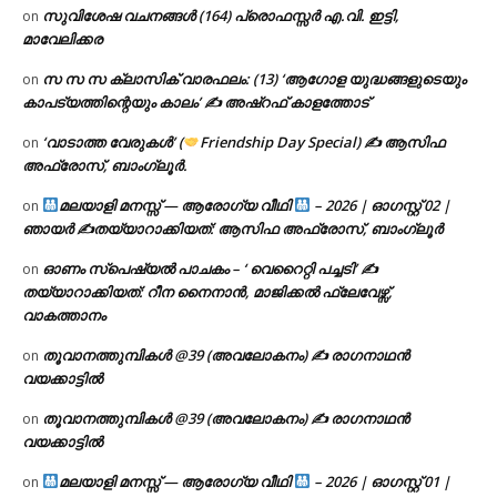
സുവിശേഷ വചനങ്ങൾ (164) പ്രൊഫസ്സർ എ.വി. ഇട്ടി,
on
മാവേലിക്കര
സ സ സ ക്ലാസിക് വാരഫലം: (13) ‘ആഗോള യുദ്ധങ്ങളുടെയും
on
കാപട്യത്തിന്റെയും കാലം’ ✍ അഷ്റഫ് കാളത്തോട്
‘വാടാത്ത വേരുകൾ’ (
Friendship Day Special) ✍ ആസിഫ
on
അഫ്രോസ്, ബാംഗ്ലൂർ.
മലയാളി മനസ്സ് — ആരോഗ്യ വീഥി
– 2026 | ഓഗസ്റ്റ് 02 |
on
ഞായർ ✍
തയ്യാറാക്കിയത്: ആസിഫ അഫ്രോസ്, ബാംഗ്ലൂർ
ഓണം സ്പെഷ്യൽ പാചകം – ‘ വെറൈറ്റി പച്ചടി’ ✍
on
തയ്യാറാക്കിയത്: റീന നൈനാൻ, മാജിക്കൽ ഫ്ലേവേഴ്സ്,
വാകത്താനം
തൂവാനത്തുമ്പികൾ @39 (അവലോകനം) ✍ രാഗനാഥൻ
on
വയക്കാട്ടിൽ
തൂവാനത്തുമ്പികൾ @39 (അവലോകനം) ✍ രാഗനാഥൻ
on
വയക്കാട്ടിൽ
മലയാളി മനസ്സ് — ആരോഗ്യ വീഥി
– 2026 | ഓഗസ്റ്റ് 01 |
on