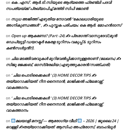
കെ .എസ് . ആർ.ടി.സിയുടെ ആദ്യത്തെ ഫ്രണ്ട്ലി പദവി
on
സപര്യയ്ക്ക് പ്രഖ്യാപിച്ച് മന്ത്രി സിപി ജോൺ
സുധ അജിത്ത് എഴുതിയ നോവൽ “കോലധാരിയുടെ
on
അഗ്നികുണ്ഡങ്ങള്‍” , ✍ പുസ്തക പരിചയം: കെ ആർ. മോഹൻദാസ്
Open up ആകണോ? (Part -24) ✍ പ്രശാന്ത് വാസുദേവ് (മുൻ
on
ഡെപ്യൂട്ടി ഡയറക്ടർ കേരള ടൂറിസം വകുപ്പ് & ടൂറിസം
കൺസൾട്ടൻ്റ്).
ചില മടങ്ങിവരവുകൾ മുറിവേൽപ്പിക്കാനുള്ളതാണ്! (ലേഖനം) ✍️
on
സിജു ജേക്കബ്, ഓസ്‌ട്രേലിയ (എഴുത്തുകാരൻ/സഞ്ചാരി)
‘ ചില പൊടിക്കൈകൾ ‘ (3) HOME DECOR TIPS ✍
on
തയ്യാറാക്കിയത്: റീന നൈനാൻ, മാജിക്കൽ ഫ്ലേവേഴ്സ്,
വാകത്താനം
‘ ചില പൊടിക്കൈകൾ ‘ (3) HOME DECOR TIPS ✍
on
തയ്യാറാക്കിയത്: റീന നൈനാൻ, മാജിക്കൽ ഫ്ലേവേഴ്സ്,
വാകത്താനം
മലയാളി മനസ്സ് — ആരോഗ്യ വീഥി
– 2026 | ജൂലൈ 24 |
on
വെള്ളി ✍
തയ്യാറാക്കിയത്: ആസിഫ അഫ്രോസ്, ബാംഗ്ലൂർ