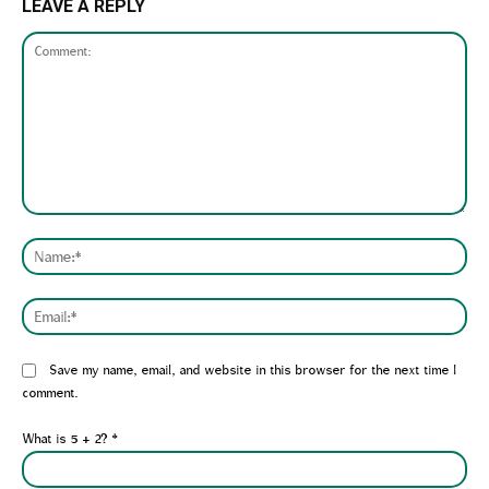
LEAVE A REPLY
Comment:
Nam
Emai
Website:
Save my name, email, and website in this browser for the next time I
comment.
What is 5 + 2?
*