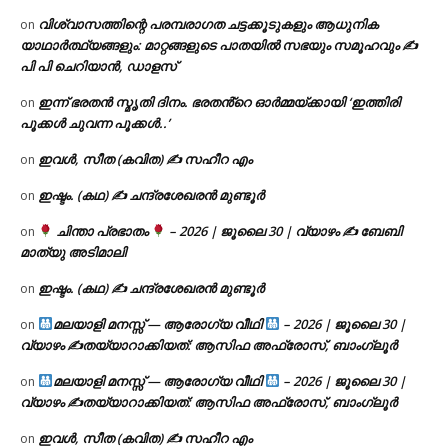
വിശ്വാസത്തിന്റെ പരമ്പരാഗത ചട്ടക്കൂടുകളും ആധുനിക
on
യാഥാർത്ഥ്യങ്ങളും: മാറ്റങ്ങളുടെ പാതയിൽ സഭയും സമൂഹവും ✍
പി പി ചെറിയാൻ, ഡാളസ്
ഇന്ന് ഭരതൻ സ്മൃതി ദിനം. ഭരതൻ്റെ ഓർമ്മയ്ക്കായി ‘ഇത്തിരി
on
പൂക്കൾ ചുവന്ന പൂക്കൾ..’
ഇവൾ, സീത (കവിത) ✍ സഹീറ എം
on
ഇഷ്ടം. (കഥ) ✍ ചന്ദ്രശേഖരൻ മുണ്ടൂർ
on
ചിന്താ പ്രഭാതം
– 2026 | ജൂലൈ 30 | വ്യാഴം ✍
ബേബി
on
മാത്യു അടിമാലി
ഇഷ്ടം. (കഥ) ✍ ചന്ദ്രശേഖരൻ മുണ്ടൂർ
on
മലയാളി മനസ്സ് — ആരോഗ്യ വീഥി
– 2026 | ജൂലൈ 30 |
on
വ്യാഴം ✍
തയ്യാറാക്കിയത്: ആസിഫ അഫ്രോസ്, ബാംഗ്ലൂർ
മലയാളി മനസ്സ് — ആരോഗ്യ വീഥി
– 2026 | ജൂലൈ 30 |
on
വ്യാഴം ✍
തയ്യാറാക്കിയത്: ആസിഫ അഫ്രോസ്, ബാംഗ്ലൂർ
ഇവൾ, സീത (കവിത) ✍ സഹീറ എം
on