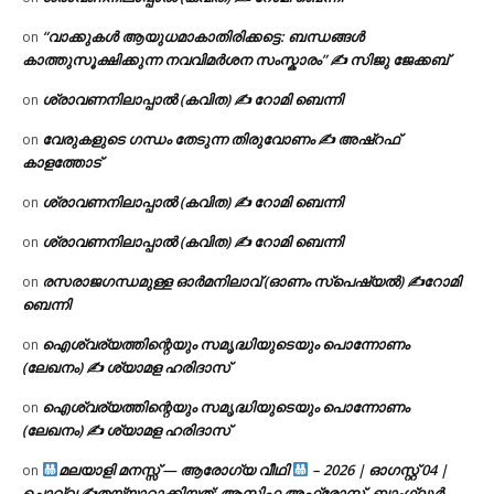
“വാക്കുകൾ ആയുധമാകാതിരിക്കട്ടെ: ബന്ധങ്ങൾ
on
കാത്തുസൂക്ഷിക്കുന്ന നവവിമർശന സംസ്കാരം” ✍️ സിജു ജേക്കബ്
ശ്രാവണനിലാപ്പാൽ (കവിത) ✍ റോമി ബെന്നി
on
വേരുകളുടെ ഗന്ധം തേടുന്ന തിരുവോണം ✍ അഷ്റഫ്
on
കാളത്തോട്
ശ്രാവണനിലാപ്പാൽ (കവിത) ✍ റോമി ബെന്നി
on
ശ്രാവണനിലാപ്പാൽ (കവിത) ✍ റോമി ബെന്നി
on
രസരാജഗന്ധമുള്ള ഓർമനിലാവ് (ഓണം സ്‌പെഷ്യൽ) ✍റോമി
on
ബെന്നി
ഐശ്വര്യത്തിന്റെയും സമൃദ്ധിയുടെയും പൊന്നോണം
on
(ലേഖനം) ✍ ശ്യാമള ഹരിദാസ്
ഐശ്വര്യത്തിന്റെയും സമൃദ്ധിയുടെയും പൊന്നോണം
on
(ലേഖനം) ✍ ശ്യാമള ഹരിദാസ്
മലയാളി മനസ്സ് — ആരോഗ്യ വീഥി
– 2026 | ഓഗസ്റ്റ് 04 |
on
ചൊവ്വ ✍
തയ്യാറാക്കിയത്: ആസിഫ അഫ്രോസ്, ബാംഗ്ലൂർ