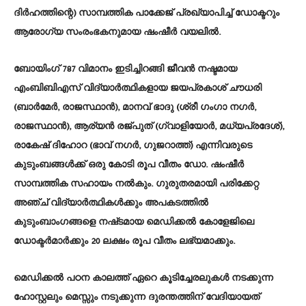
ദിർഹത്തിന്റെ) സാമ്പത്തിക പാക്കേജ് പ്രഖ്യാപിച്ച് ഡോക്ടറും
ആരോഗ്യ സംരംഭകനുമായ ഷംഷീർ വയലിൽ.
ബോയിംഗ് 787 വിമാനം ഇടിച്ചിറങ്ങി ജീവൻ നഷ്ടമായ
എംബിബിഎസ് വിദ്യാർത്ഥികളായ ജയപ്രകാശ് ചൗധരി
(ബാർമേർ, രാജസ്ഥാൻ), മാനവ് ഭാദു (ശ്രീ ഗംഗാ നഗർ,
രാജസ്ഥാൻ), ആര്യൻ രജ്പുത് (ഗ്വാളിയോർ, മധ്യപ്രദേശ്),
രാകേഷ് ദിഹോറ (ഭാവ് നഗർ, ഗുജറാത്ത്) എന്നിവരുടെ
കുടുംബങ്ങൾക്ക് ഒരു കോടി രൂപ വീതം ഡോ. ഷംഷീർ
സാമ്പത്തിക സഹായം നൽകും. ഗുരുതരമായി പരിക്കേറ്റ
അഞ്ച് വിദ്യാർത്ഥികൾക്കും അപകടത്തിൽ
കുടുംബാംഗങ്ങളെ നഷ്‍ടമായ മെഡിക്കൽ കോളേജിലെ
ഡോക്ടർമാർക്കും 20 ലക്ഷം രൂപ വീതം ലഭ്യമാക്കും.
മെഡിക്കൽ പഠന കാലത്ത് ഏറെ കൂടിച്ചേരലുകൾ നടക്കുന്ന
ഹോസ്റ്റലും മെസ്സും നടുക്കുന്ന ദുരന്തത്തിന് വേദിയായത്