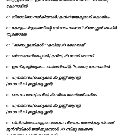
കോനാടിൽ
നിലാവിനെ നൽകിയവൾ (കഥ)✍ജയകുമാരി കൊല്ലം
on
കേരളം പ്രളയത്തിന്റെ സ്വന്തം നാടോ ? ✍️അഫ്സൽ ബഷീർ
on
തൃക്കോമല
” ഓണപ്പുലരികൾ ” (കവിത) ✍ രേഖ രാജ്
on
ശ്രാവണനിലാപ്പാൽ (കവിത) ✍ റോമി ബെന്നി
on
ഇന്ന് മുരളിയുടെ… ഓർമ്മദിനം
ലാലു കോനാടിൽ
on
പുനർജന്മം (ചെറുകഥ) ✍ ഉണ്ണി ആവട്ടി
on
(ഡോ.ടി.വി.ഉണ്ണിക്കൃഷ്ണൻ)
ഓണം വന്നേ (കവിത) ✍ ഷീലാ ജോർജ്ജ് കല്ലട
on
പുനർജന്മം (ചെറുകഥ) ✍ ഉണ്ണി ആവട്ടി
on
(ഡോ.ടി.വി.ഉണ്ണിക്കൃഷ്ണൻ)
വിധികർത്താക്കളുടെ ലോകം: വിവേകം തോൽക്കുന്നിടത്ത്
on
മുൻവിധികൾ ജയിക്കുമ്പോൾ. ✍️ സിജു ജേക്കബ്