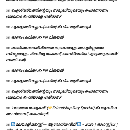
ഐശ്വര്യത്തിന്റെയും സമൃദ്ധിയുടെയും പൊന്നോണം
on
(ലേഖനം) ✍ ശ്യാമള ഹരിദാസ്
പൂക്കളത്തിനപ്പുറം (കവിത) ✍ ദീപ ആർ അടൂർ
on
ഓണം (കവിത) ✍ PN വിജയൻ
on
ലക്ഷ്യബോധമില്ലാത്ത തുടക്കങ്ങളും അപൂർണ്ണമായ
on
സ്വപ്നങ്ങളും. ✍️സിജു ജേക്കബ്, ഓസ്‌ട്രേലിയ (എഴുത്തുകാരൻ/
സഞ്ചാരി)
ഓണം (കവിത) ✍ PN വിജയൻ
on
പൂക്കളത്തിനപ്പുറം (കവിത) ✍ ദീപ ആർ അടൂർ
on
ഐശ്വര്യത്തിന്റെയും സമൃദ്ധിയുടെയും പൊന്നോണം
on
(ലേഖനം) ✍ ശ്യാമള ഹരിദാസ്
‘വാടാത്ത വേരുകൾ’ (
Friendship Day Special) ✍ ആസിഫ
on
അഫ്രോസ്, ബാംഗ്ലൂർ.
മലയാളി മനസ്സ് — ആരോഗ്യ വീഥി
– 2026 | ഓഗസ്റ്റ് 03 |
on