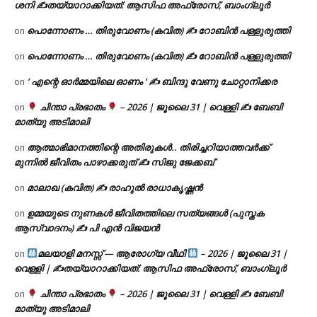
ശനി ✍
തയ്യാറാക്കിയത്: ആസിഫ അഫ്രോസ്, ബാംഗ്ലൂർ
പൊന്നോണം … തിരുവോണം (കവിത) ✍ റോബിൻ പള്ളുരുത്തി
on
പൊന്നോണം … തിരുവോണം (കവിത) ✍ റോബിൻ പള്ളുരുത്തി
on
‘ എന്റെ ഓർമ്മയിലെ ഓണം ‘ ✍ ബിന്ദു വേണു ചോറ്റാനിക്കര
on
ചിന്താ പ്രഭാതം
– 2026 | ജൂലൈ 31 | വെള്ളി ✍
ബേബി
on
മാത്യു അടിമാലി
ആത്മാഭിമാനത്തിന്റെ അതിരുകൾ.. തിരിച്ചറിയാത്തവർക്ക്
on
മുന്നിൽ ജീവിതം പാഴാക്കരുത് ✍️ സിജു ജേക്കബ്
മാലാഖ (കവിത) ✍ രാഹുൽ രാധാകൃഷ്ണൻ
on
ഉമ്മയുടെ നുണകൾ ജീവിതത്തിലെ സത്യങ്ങൾ (പുസ്തക
on
ആസ്വാദനം) ✍ പി എൻ വിജയൻ
മലയാളി മനസ്സ് — ആരോഗ്യ വീഥി
– 2026 | ജൂലൈ 31 |
on
വെള്ളി | ✍
തയ്യാറാക്കിയത്: ആസിഫ അഫ്രോസ്, ബാംഗ്ലൂർ
ചിന്താ പ്രഭാതം
– 2026 | ജൂലൈ 31 | വെള്ളി ✍
ബേബി
on
മാത്യു അടിമാലി