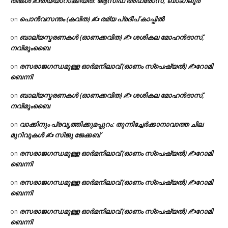
തിങ്കൾ ✍
തയ്യാറാക്കിയത്: ആസിഫ അഫ്രോസ്, ബാംഗ്ലൂർ
പൊൻവസന്തം (കവിത) ✍ രമ്യ പ്രദീപ് കാപ്പിൽ
on
ബാല്യസ്മരണകൾ (ഓണക്കവിത) ✍ ശശികല മോഹൻദാസ്,
on
നവിമുംബൈ
രസരാജഗന്ധമുള്ള ഓർമനിലാവ് (ഓണം സ്‌പെഷ്യൽ) ✍റോമി
on
ബെന്നി
ബാല്യസ്മരണകൾ (ഓണക്കവിത) ✍ ശശികല മോഹൻദാസ്,
on
നവിമുംബൈ
വാക്കിനും പ്രവൃത്തിക്കുമപ്പുറം: തുന്നിച്ചേർക്കാനാവാത്ത ചില
on
മുറിവുകൾ ✍️ സിജു ജേക്കബ്
രസരാജഗന്ധമുള്ള ഓർമനിലാവ് (ഓണം സ്‌പെഷ്യൽ) ✍റോമി
on
ബെന്നി
രസരാജഗന്ധമുള്ള ഓർമനിലാവ് (ഓണം സ്‌പെഷ്യൽ) ✍റോമി
on
ബെന്നി
രസരാജഗന്ധമുള്ള ഓർമനിലാവ് (ഓണം സ്‌പെഷ്യൽ) ✍റോമി
on
ബെന്നി