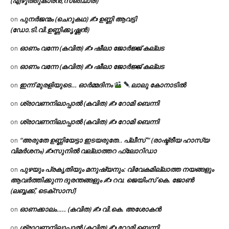
(എഴുത്തുകാരൻ,സഞ്ചാരി)
പുനർജന്മം (ചെറുകഥ) ✍ ഉണ്ണി ആവട്ടി
on
(ഡോ.ടി.വി.ഉണ്ണിക്കൃഷ്ണൻ)
ഓണം വന്നേ (കവിത) ✍ ഷീലാ ജോർജ്ജ് കല്ലട
on
ഓണം വന്നേ (കവിത) ✍ ഷീലാ ജോർജ്ജ് കല്ലട
on
ഇന്ന് മുരളിയുടെ… ഓർമ്മദിനം
ലാലു കോനാടിൽ
on
ശ്രാവണനിലാപ്പാൽ (കവിത) ✍ റോമി ബെന്നി
on
ശ്രാവണനിലാപ്പാൽ (കവിത) ✍ റോമി ബെന്നി
on
“അരുതേ ഉണ്ണിയേട്ടാ ഇടയരുതേ.. പ്ലീസ് ” (രാഷ്ട്രീയ ഹാസ്യ
on
വിമർശനം) ✍സുനിൽ വല്ലാത്തറ ഫ്ലോറിഡാ
പുഴയും പ്രകൃതിയും മനുഷ്യനും: വിവേകമില്ലാത്ത നയങ്ങളും
on
ആവർത്തിക്കുന്ന ദുരന്തങ്ങളും ✍ റവ. ജെയിംസ് കെ. ജോൺ
(ലബ്ബക്ക്, ടെക്സാസ്)
ഓണക്കാലം….. (കവിത) ✍ വി.കെ. അശോകൻ
on
ശ്രാവണനിലാപ്പാൽ (കവിത) ✍ റോമി ബെന്നി
on