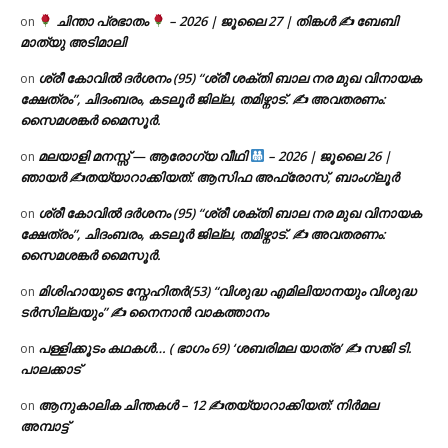
ചിന്താ പ്രഭാതം
– 2026 | ജൂലൈ 27 | തിങ്കൾ ✍
ബേബി
on
മാത്യു അടിമാലി
ശ്രീ കോവിൽ ദർശനം (95) “ശ്രീ ശക്തി ബാല നര മുഖ വിനായക
on
ക്ഷേത്രം”, ചിദംബരം, കടലൂർ ജില്ല, തമിഴ്നാട്. ✍ അവതരണം:
സൈമശങ്കർ മൈസൂർ.
മലയാളി മനസ്സ് — ആരോഗ്യ വീഥി
– 2026 | ജൂലൈ 26 |
on
ഞായർ ✍
തയ്യാറാക്കിയത്: ആസിഫ അഫ്രോസ്, ബാംഗ്ലൂർ
ശ്രീ കോവിൽ ദർശനം (95) “ശ്രീ ശക്തി ബാല നര മുഖ വിനായക
on
ക്ഷേത്രം”, ചിദംബരം, കടലൂർ ജില്ല, തമിഴ്നാട്. ✍ അവതരണം:
സൈമശങ്കർ മൈസൂർ.
മിശിഹായുടെ സ്നേഹിതർ(53) “വിശുദ്ധ എമിലിയാനയും വിശുദ്ധ
on
ടര്‍സില്ലയും” ✍ നൈനാൻ വാകത്താനം
പള്ളിക്കൂടം കഥകൾ… ( ഭാഗം 69) ‘ശബരിമല യാത്ര’ ✍ സജി ടി.
on
പാലക്കാട്
ആനുകാലിക ചിന്തകൾ – 12 ✍തയ്യാറാക്കിയത്: നിർമല
on
അമ്പാട്ട്