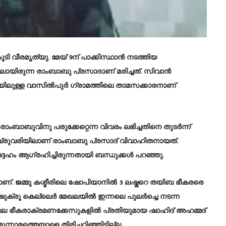
 വീരമൃത്യു. മേയ് 9ന് പാക്കിസ്ഥാൻ നടത്തിയ
ിലായിരുന്ന രാംബാബു പ്രസാദാണ് മരിച്ചത്. സിവാൻ
ിയിലുള്ള വാസിൽപുർ ഗ്രാമത്തിലെ താമസക്കാരനാണ്
ാബുവിനു പരുക്കേറ്റെന്ന വിവരം ലഭിച്ചതിനെ തുടർന്ന്
െബ്രുവരിയിലാണ് രാംബാബു പ്രസാദ് വിവാഹിതനായത്.
േഹം ആഗ്രഹിച്ചിരുന്നതായി ബന്ധുക്കൾ പറഞ്ഞു.
ാണ്. ജമ്മു കശ്മീരിലെ ഷോപിയാനിൽ 3 ലഷ്കറെ തയിബ ഭീകരരെ
 ഷുക്‌രൂ കെല്ലെർ മേഖലയിൽ ഇന്നലെ പുലർച്ചെ നടന്ന
പല ഭീകരാക്രമണക്കേസുകളിൽ പ്രതിയുമായ ഷാഹിദ് അഹമ്മദ്
്നാമത്തെയാളെ തിരിച്ചറിഞ്ഞിട്ടില്ല.