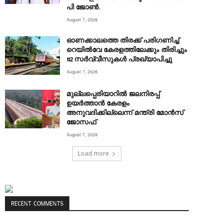
പി ജോൺ.
August 7, 2026
ഓണക്കാലത്തെ തിരക്ക് പരിഗണിച്ച്
റെയിൽവേ കേരളത്തിലേക്കും തിരിച്ചും
112 സർവ്വീസുകൾ പ്രഖ്യാപിച്ചു
August 7, 2026
മുല്ലപ്പെരിയാറിൽ ജലനിരപ്പ്
ഉയർത്താൻ കേരളം
അനുവദിക്കില്ലെന്ന് മന്ത്രി മോൻസ്
ജോസഫ്
August 7, 2026
Load more
RECENT COMMENTS