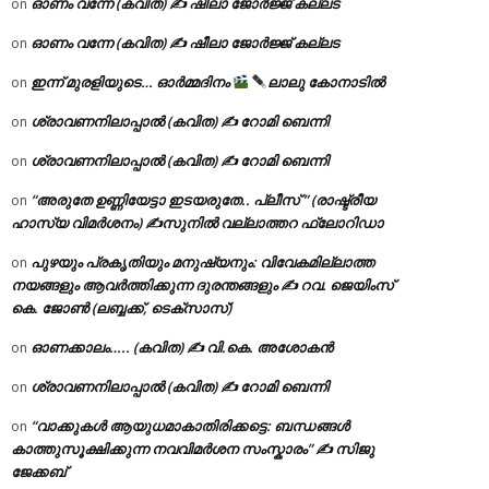
ഓണം വന്നേ (കവിത) ✍ ഷീലാ ജോർജ്ജ് കല്ലട
on
ഓണം വന്നേ (കവിത) ✍ ഷീലാ ജോർജ്ജ് കല്ലട
on
ഇന്ന് മുരളിയുടെ… ഓർമ്മദിനം
ലാലു കോനാടിൽ
on
ശ്രാവണനിലാപ്പാൽ (കവിത) ✍ റോമി ബെന്നി
on
ശ്രാവണനിലാപ്പാൽ (കവിത) ✍ റോമി ബെന്നി
on
“അരുതേ ഉണ്ണിയേട്ടാ ഇടയരുതേ.. പ്ലീസ് ” (രാഷ്ട്രീയ
on
ഹാസ്യ വിമർശനം) ✍സുനിൽ വല്ലാത്തറ ഫ്ലോറിഡാ
പുഴയും പ്രകൃതിയും മനുഷ്യനും: വിവേകമില്ലാത്ത
on
നയങ്ങളും ആവർത്തിക്കുന്ന ദുരന്തങ്ങളും ✍ റവ. ജെയിംസ്
കെ. ജോൺ (ലബ്ബക്ക്, ടെക്സാസ്)
ഓണക്കാലം….. (കവിത) ✍ വി.കെ. അശോകൻ
on
ശ്രാവണനിലാപ്പാൽ (കവിത) ✍ റോമി ബെന്നി
on
“വാക്കുകൾ ആയുധമാകാതിരിക്കട്ടെ: ബന്ധങ്ങൾ
on
കാത്തുസൂക്ഷിക്കുന്ന നവവിമർശന സംസ്കാരം” ✍️ സിജു
ജേക്കബ്