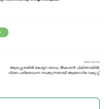
Next article
ആലപ്പുഴയിൽ കോളറ ബാധ; 48കാരൻ ചികിത്സയിൽ,
വിശദ പരിശോധന നടക്കുന്നതായി ആരോഗ്യ വകുപ്പ്.