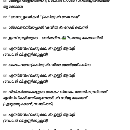
കേരളം പ്രളയത്തിന്റെ സ്വന്തം നാടോ ? ✍️അഫ്സൽ ബഷീർ
on
തൃക്കോമല
” ഓണപ്പുലരികൾ ” (കവിത) ✍ രേഖ രാജ്
on
ശ്രാവണനിലാപ്പാൽ (കവിത) ✍ റോമി ബെന്നി
on
ഇന്ന് മുരളിയുടെ… ഓർമ്മദിനം
ലാലു കോനാടിൽ
on
പുനർജന്മം (ചെറുകഥ) ✍ ഉണ്ണി ആവട്ടി
on
(ഡോ.ടി.വി.ഉണ്ണിക്കൃഷ്ണൻ)
ഓണം വന്നേ (കവിത) ✍ ഷീലാ ജോർജ്ജ് കല്ലട
on
പുനർജന്മം (ചെറുകഥ) ✍ ഉണ്ണി ആവട്ടി
on
(ഡോ.ടി.വി.ഉണ്ണിക്കൃഷ്ണൻ)
വിധികർത്താക്കളുടെ ലോകം: വിവേകം തോൽക്കുന്നിടത്ത്
on
മുൻവിധികൾ ജയിക്കുമ്പോൾ. ✍️ സിജു ജേക്കബ്
(എഴുത്തുകാരൻ,സഞ്ചാരി)
പുനർജന്മം (ചെറുകഥ) ✍ ഉണ്ണി ആവട്ടി
on
(ഡോ.ടി.വി.ഉണ്ണിക്കൃഷ്ണൻ)