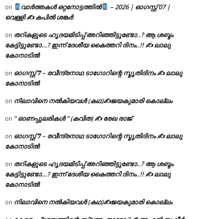
വാർത്തകൾ ഒറ്റനോട്ടത്തിൽ
– 2026 | ഓഗസ്റ്റ് 07 |
on
വെള്ളി ✍
കപിൽ ശങ്കർ
തറികളുടെ ഹൃദയമിടിപ്പ് അറിഞ്ഞിട്ടുണ്ടോ..? ആ ശബ്ദം
on
കേട്ടിട്ടുണ്ടോ…? ഇന്ന് ദേശീയ കൈത്തറി ദിനം..!! ✍ ലാലു
കോനാടിൽ
ഓഗസ്റ്റ് 𝟕 – രവീന്ദ്രനാഥ ടാഗോറിന്റെ സ്മൃതിദിനം ✍ ലാലു
on
കോനാടിൽ
നിലാവിനെ നൽകിയവൾ (കഥ)✍ജയകുമാരി കൊല്ലം
on
” ഓണപ്പുലരികൾ ” (കവിത) ✍ രേഖ രാജ്
on
ഓഗസ്റ്റ് 𝟕 – രവീന്ദ്രനാഥ ടാഗോറിന്റെ സ്മൃതിദിനം ✍ ലാലു
on
കോനാടിൽ
തറികളുടെ ഹൃദയമിടിപ്പ് അറിഞ്ഞിട്ടുണ്ടോ..? ആ ശബ്ദം
on
കേട്ടിട്ടുണ്ടോ…? ഇന്ന് ദേശീയ കൈത്തറി ദിനം..!! ✍ ലാലു
കോനാടിൽ
നിലാവിനെ നൽകിയവൾ (കഥ)✍ജയകുമാരി കൊല്ലം
on