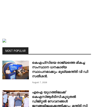
MOST POPULAR
കെഎഫ്‌സിയെ രാജ്യത്തെ മികച്ച
സംസ്ഥാന ധനകാര്യ
സ്ഥാപനമാക്കും: മുഖ്യമന്ത്രി വി ഡി
സതീശൻ.
August 7, 2026
എഐ യുഗത്തിലേക്ക്
കെഎസ്ആർടിസി:കൂടുതൽ
ഡിജിറ്റൽ സേവനങ്ങൾ
ജനങ്ങളിലേക്കെത്തിക്കും– മന്ത്രി സി