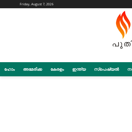
Friday, August 7, 2026
ഹോം
അമേരിക്ക
കേരളം
ഇന്ത്യ
സ്പെഷ്യൽ
നാ