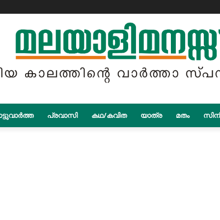
ട്ടുവാർത്ത
പ്രവാസി
കഥ/കവിത
യാത്ര
മതം
സിന