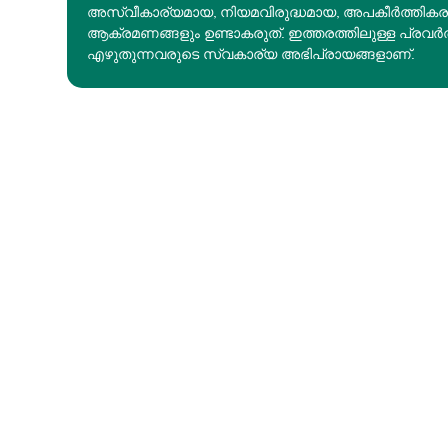
അസ്വീകാര്യമായ, നിയമവിരുദ്ധമായ, അപകീര്‍ത്തിക
ആക്രമണങ്ങളും ഉണ്ടാകരുത്. ഇത്തരത്തിലുള്ള പ്രവർ
എഴുതുന്നവരുടെ സ്വകാര്യ അഭിപ്രായങ്ങളാണ്.