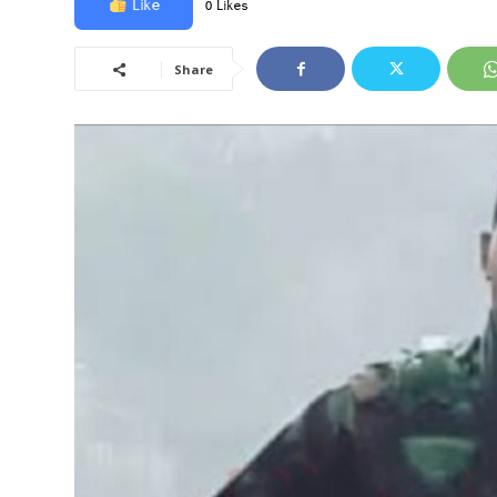
Like
0 Likes
Share