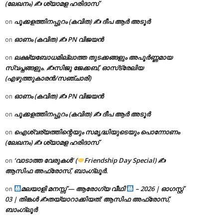
(ലേഖനം) ✍ ശ്യാമള ഹരിദാസ്
പൂക്കളത്തിനപ്പുറം (കവിത) ✍ ദീപ ആർ അടൂർ
on
ഓണം (കവിത) ✍ PN വിജയൻ
on
ലക്ഷ്യബോധമില്ലാത്ത തുടക്കങ്ങളും അപൂർണ്ണമായ
on
സ്വപ്നങ്ങളും. ✍️സിജു ജേക്കബ്, ഓസ്‌ട്രേലിയ
(എഴുത്തുകാരൻ/സഞ്ചാരി)
ഓണം (കവിത) ✍ PN വിജയൻ
on
പൂക്കളത്തിനപ്പുറം (കവിത) ✍ ദീപ ആർ അടൂർ
on
ഐശ്വര്യത്തിന്റെയും സമൃദ്ധിയുടെയും പൊന്നോണം
on
(ലേഖനം) ✍ ശ്യാമള ഹരിദാസ്
‘വാടാത്ത വേരുകൾ’ (
Friendship Day Special) ✍
on
ആസിഫ അഫ്രോസ്, ബാംഗ്ലൂർ.
മലയാളി മനസ്സ് — ആരോഗ്യ വീഥി
– 2026 | ഓഗസ്റ്റ്
on
03 | തിങ്കൾ ✍
തയ്യാറാക്കിയത്: ആസിഫ അഫ്രോസ്,
ബാംഗ്ലൂർ