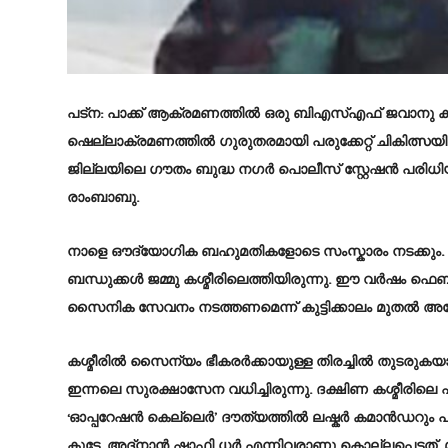
പട്ന: പാക്ക് ആക്രമണത്തിൽ ഒരു ബിഎസ്എഫ് ജവാനു കൂടി
ഷെല്ലാക്രമണത്തിൽ ഗുരുതരമായി പരുക്കേറ്റ് ചികിത്സയ
ജില്ലയിലെ ഗൗതം ബുദ്ധ നഗർ പൊലീസ് സ്റ്റേഷൻ പരിധ
രാംബാബു.
നാളെ ഔദ്യോഗിക ബഹുമതികളോടെ സംസ്കാരം നടക്കും. രാംബ
ബന്ധുക്കൾ ജമ്മു കശ്മീരിലെത്തിയിരുന്നു. ഈ വർഷം ഫ
സൈനിക സേവനം നടത്തണമെന്ന് കുട്ടിക്കാലം മുതൽ അദ്ദ
കശ്മീരിൽ സൈന്യം ഭീകരർക്കായുള്ള തിരച്ചിൽ തുടരുകയ
ഇന്നലെ സുരക്ഷാസേന വധിച്ചിരുന്നു. ദക്ഷിണ കശ്മീരിലെ
‘ഓപ്പറേഷൻ കെല്ലെർ’ ദൗത്യത്തിൽ ലഷ്കർ കമാൻഡറും 
കുട്ടേ, അദ്നാൻ ഷാഫി ധർ എന്നിവരാണു കൊല്ലപ്പെട്ടത്. മൂന