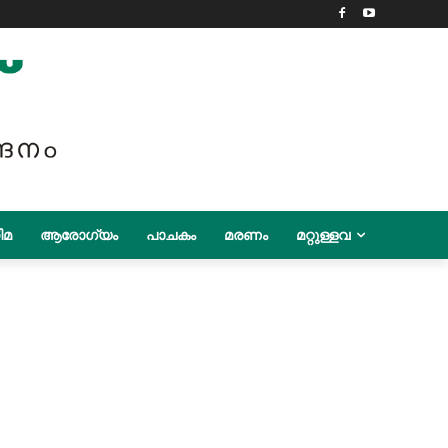
ിമ
ആരോഗ്യം
പാചകം
മരണം
മറ്റുള്ളവ