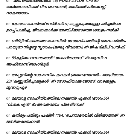
‘ ചില പൊടിക്കൈകൾ ‘ (3) HOME DECOR TIPS ✍
on
തയ്യാറാക്കിയത്: റീന നൈനാൻ, മാജിക്കൽ ഫ്ലേവേഴ്സ്,
വാകത്താനം
കോറോ ഹെൽത്ത് മന്ത്രി ബിന്ദു കൃഷ്ണയുമായുള്ള ചർച്ചയിലെ
on
ഉറപ്പ് പാലിച്ചു, ജീവനക്കാർക്ക് അഞ്ച് മാസത്തെ ശമ്പളം നൽകി
ബ്രിട്ടീഷ് കാലത്തെ തഹസിൽ: സോണിപത്തിന്റെ ഭരണചരിത്രം
on
പറയുന്ന നിശ്ശബ്ദ സ്മാരകം (ലഘു വിവരണം) ✍ ജിഷ ദിലീപ് ഡൽഹി
80കളിലെ വസന്തങ്ങൾ ” ലോഹിതദാസ് ” ✍ ആസിഫ
on
അഫ്രോസ് ബാംഗ്ലൂർ.
അപ്പുവിന്റെ സാഹസിക കഥകൾ (ബാല നോവൽ – അദ്ധ്യായം
on
23) ‘കണ്ണുനീർച്ചാലുകൾ ‘ ✍ സോഫിയാമ്മ ജോസ്, വാഴക്കുളം,
മുവാറ്റുപുഴ
മലയാള സാഹിത്യത്തിലെ നക്ഷത്ര പൂക്കൾ (ഭാഗം 56)
on
“വി.കെ.എൻ” ✍ അവതരണം: പ്രഭ ദിനേഷ്
കതിരും പതിരും പംക്തി: (104) ‘ചെന്താമരയിൽ വിരിയാത്തത് ‘ ✍
on
ജസിയഷാജഹാൻ.
മലയാള സാഹിത്യത്തിലെ നക്ഷത്ര പൂക്കൾ (ഭാഗം 56)
on