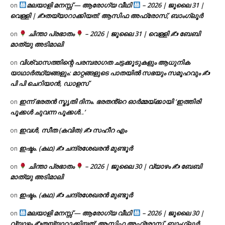
മലയാളി മനസ്സ് — ആരോഗ്യ വീഥി
– 2026 | ജൂലൈ 31 |
on
വെള്ളി | ✍
തയ്യാറാക്കിയത്: ആസിഫ അഫ്രോസ്, ബാംഗ്ലൂർ
ചിന്താ പ്രഭാതം
– 2026 | ജൂലൈ 31 | വെള്ളി ✍
ബേബി
on
മാത്യു അടിമാലി
വിശ്വാസത്തിന്റെ പരമ്പരാഗത ചട്ടക്കൂടുകളും ആധുനിക
on
യാഥാർത്ഥ്യങ്ങളും: മാറ്റങ്ങളുടെ പാതയിൽ സഭയും സമൂഹവും ✍
പി പി ചെറിയാൻ, ഡാളസ്
ഇന്ന് ഭരതൻ സ്മൃതി ദിനം. ഭരതൻ്റെ ഓർമ്മയ്ക്കായി ‘ഇത്തിരി
on
പൂക്കൾ ചുവന്ന പൂക്കൾ..’
ഇവൾ, സീത (കവിത) ✍ സഹീറ എം
on
ഇഷ്ടം. (കഥ) ✍ ചന്ദ്രശേഖരൻ മുണ്ടൂർ
on
ചിന്താ പ്രഭാതം
– 2026 | ജൂലൈ 30 | വ്യാഴം ✍
ബേബി
on
മാത്യു അടിമാലി
ഇഷ്ടം. (കഥ) ✍ ചന്ദ്രശേഖരൻ മുണ്ടൂർ
on
മലയാളി മനസ്സ് — ആരോഗ്യ വീഥി
– 2026 | ജൂലൈ 30 |
on
വ്യാഴം ✍
തയ്യാറാക്കിയത്: ആസിഫ അഫ്രോസ്, ബാംഗ്ലൂർ