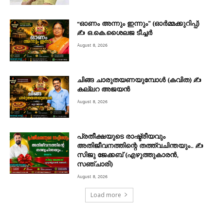
“ഓണം അന്നും ഇന്നും” (ഓർമ്മക്കുറിപ്പ്)
✍ ഒ.കെ.ശൈലജ ടീച്ചർ
August 8, 2026
ചിങ്ങ ചാരുതയണയുമ്പോൾ (കവിത) ✍
കല്ലറ അജയൻ
August 8, 2026
പ്രതീക്ഷയുടെ രാഷ്ട്രീയവും
അതിജീവനത്തിന്റെ തത്ത്വചിന്തയും.. ✍️
സിജു ജേക്കബ് (എഴുത്തുകാരൻ,
സഞ്ചാരി)
August 8, 2026
Load more