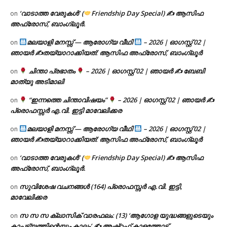
‘വാടാത്ത വേരുകൾ’ (
Friendship Day Special) ✍ ആസിഫ
on
അഫ്രോസ്, ബാംഗ്ലൂർ.
മലയാളി മനസ്സ് — ആരോഗ്യ വീഥി
– 2026 | ഓഗസ്റ്റ് 02 |
on
ഞായർ ✍
തയ്യാറാക്കിയത്: ആസിഫ അഫ്രോസ്, ബാംഗ്ലൂർ
ചിന്താ പ്രഭാതം
– 2026 | ഓഗസ്റ്റ് 02 | ഞായർ ✍
ബേബി
on
മാത്യു അടിമാലി
“ഇന്നത്തെ ചിന്താവിഷയം”
– 2026 | ഓഗസ്റ്റ് 02 | ഞായർ ✍
on
പ്രൊഫസ്സർ എ.വി. ഇട്ടി മാവേലിക്കര
മലയാളി മനസ്സ് — ആരോഗ്യ വീഥി
– 2026 | ഓഗസ്റ്റ് 02 |
on
ഞായർ ✍
തയ്യാറാക്കിയത്: ആസിഫ അഫ്രോസ്, ബാംഗ്ലൂർ
‘വാടാത്ത വേരുകൾ’ (
Friendship Day Special) ✍ ആസിഫ
on
അഫ്രോസ്, ബാംഗ്ലൂർ.
സുവിശേഷ വചനങ്ങൾ (164) പ്രൊഫസ്സർ എ.വി. ഇട്ടി,
on
മാവേലിക്കര
സ സ സ ക്ലാസിക് വാരഫലം: (13) ‘ആഗോള യുദ്ധങ്ങളുടെയും
on
കാപട്യത്തിന്റെയും കാലം’ ✍ അഷ്റഫ് കാളത്തോട്