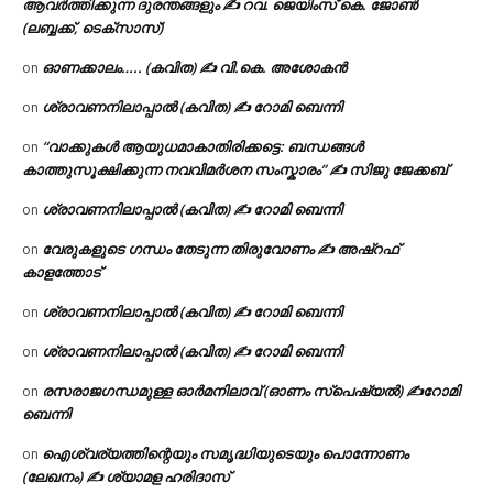
ആവർത്തിക്കുന്ന ദുരന്തങ്ങളും ✍ റവ. ജെയിംസ് കെ. ജോൺ
(ലബ്ബക്ക്, ടെക്സാസ്)
ഓണക്കാലം….. (കവിത) ✍ വി.കെ. അശോകൻ
on
ശ്രാവണനിലാപ്പാൽ (കവിത) ✍ റോമി ബെന്നി
on
“വാക്കുകൾ ആയുധമാകാതിരിക്കട്ടെ: ബന്ധങ്ങൾ
on
കാത്തുസൂക്ഷിക്കുന്ന നവവിമർശന സംസ്കാരം” ✍️ സിജു ജേക്കബ്
ശ്രാവണനിലാപ്പാൽ (കവിത) ✍ റോമി ബെന്നി
on
വേരുകളുടെ ഗന്ധം തേടുന്ന തിരുവോണം ✍ അഷ്റഫ്
on
കാളത്തോട്
ശ്രാവണനിലാപ്പാൽ (കവിത) ✍ റോമി ബെന്നി
on
ശ്രാവണനിലാപ്പാൽ (കവിത) ✍ റോമി ബെന്നി
on
രസരാജഗന്ധമുള്ള ഓർമനിലാവ് (ഓണം സ്‌പെഷ്യൽ) ✍റോമി
on
ബെന്നി
ഐശ്വര്യത്തിന്റെയും സമൃദ്ധിയുടെയും പൊന്നോണം
on
(ലേഖനം) ✍ ശ്യാമള ഹരിദാസ്