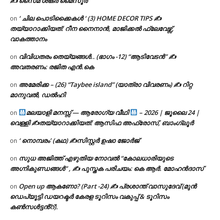
✍ സൈമ ശങ്കർ മൈസൂർ
‘ ചില പൊടിക്കൈകൾ ‘ (3) HOME DECOR TIPS ✍
on
തയ്യാറാക്കിയത്: റീന നൈനാൻ, മാജിക്കൽ ഫ്ലേവേഴ്സ്,
വാകത്താനം
വിവിധതരം തെയ്യങ്ങൾ.. (ഭാഗം -12) “ആടിവേടൻ” ✍
on
അവതരണം: രജിത എൻ.കെ
അമേരിക്ക – (26) “Taybee island” (യാത്രാ വിവരണം) ✍ റിറ്റ
on
മാനുവൽ, ഡൽഹി
മലയാളി മനസ്സ് — ആരോഗ്യ വീഥി
– 2026 | ജൂലൈ 24 |
on
വെള്ളി ✍
തയ്യാറാക്കിയത്: ആസിഫ അഫ്രോസ്, ബാംഗ്ലൂർ
‘ നൊമ്പരം’ (കഥ) ✍സിസ്റ്റർ ഉഷാ ജോർജ്
on
സുധ അജിത്ത് എഴുതിയ നോവൽ “കോലധാരിയുടെ
on
അഗ്നികുണ്ഡങ്ങള്‍” , ✍ പുസ്തക പരിചയം: കെ ആർ. മോഹൻദാസ്
Open up ആകണോ? (Part -24) ✍ പ്രശാന്ത് വാസുദേവ് (മുൻ
on
ഡെപ്യൂട്ടി ഡയറക്ടർ കേരള ടൂറിസം വകുപ്പ് & ടൂറിസം
കൺസൾട്ടൻ്റ്).