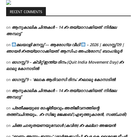
RECENT COMMENTS
ആനുകാലിക ചിന്തകൾ – 14 ✍ തയ്യാറാക്കിയത്: നിർമല
on
അമ്പാട്ട്
മലയാളി മനസ്സ് — ആരോഗ്യ വീഥി
– 2026 | ഓഗസ്റ്റ് 09 |
on
ഞായർ ✍
തയ്യാറാക്കിയത്: ആസിഫ അഫ്രോസ്, ബാംഗ്ലൂർ
ഓഗസ്റ്റ് 9 – ക്വിറ്റ് ഇന്ത്യ ദിനം (Quit India Movement Day) ✍
on
ലാലു കോനാടിൽ
ഓഗസ്റ്റ് 9 – ‘ലോക ആദിവാസി ദിനം’ ✍️ലാലു കോനാടിൽ
on
ആനുകാലിക ചിന്തകൾ – 14 ✍ തയ്യാറാക്കിയത്: നിർമല
on
അമ്പാട്ട്
പ്രതീക്ഷയുടെ രാഷ്ട്രീയവും അതിജീവനത്തിന്റെ
on
തത്ത്വചിന്തയും.. ✍️ സിജു ജേക്കബ് (എഴുത്തുകാരൻ, സഞ്ചാരി)
ചിങ്ങ ചാരുതയണയുമ്പോൾ (കവിത) ✍ കല്ലറ അജയൻ
on
“ഓണം അന്നും ഇന്നും” (ഓർമ്മക്കുറിപ്പ്) ✍ ഒ.കെ.ശൈലജ ടീച്ചർ
on