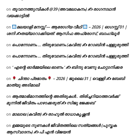
തൂവാനത്തുമ്പികൾ @39 (അവലോകനം) ✍ രാഗനാഥൻ
on
വയക്കാട്ടിൽ
മലയാളി മനസ്സ് — ആരോഗ്യ വീഥി
– 2026 | ഓഗസ്റ്റ് 01 |
on
ശനി ✍
തയ്യാറാക്കിയത്: ആസിഫ അഫ്രോസ്, ബാംഗ്ലൂർ
പൊന്നോണം … തിരുവോണം (കവിത) ✍ റോബിൻ പള്ളുരുത്തി
on
പൊന്നോണം … തിരുവോണം (കവിത) ✍ റോബിൻ പള്ളുരുത്തി
on
‘ എന്റെ ഓർമ്മയിലെ ഓണം ‘ ✍ ബിന്ദു വേണു ചോറ്റാനിക്കര
on
ചിന്താ പ്രഭാതം
– 2026 | ജൂലൈ 31 | വെള്ളി ✍
ബേബി
on
മാത്യു അടിമാലി
ആത്മാഭിമാനത്തിന്റെ അതിരുകൾ.. തിരിച്ചറിയാത്തവർക്ക്
on
മുന്നിൽ ജീവിതം പാഴാക്കരുത് ✍️ സിജു ജേക്കബ്
മാലാഖ (കവിത) ✍ രാഹുൽ രാധാകൃഷ്ണൻ
on
ഉമ്മയുടെ നുണകൾ ജീവിതത്തിലെ സത്യങ്ങൾ (പുസ്തക
on
ആസ്വാദനം) ✍ പി എൻ വിജയൻ