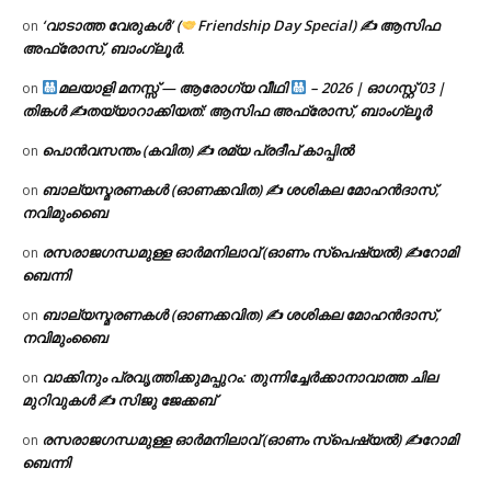
‘വാടാത്ത വേരുകൾ’ (
Friendship Day Special) ✍ ആസിഫ
on
അഫ്രോസ്, ബാംഗ്ലൂർ.
മലയാളി മനസ്സ് — ആരോഗ്യ വീഥി
– 2026 | ഓഗസ്റ്റ് 03 |
on
തിങ്കൾ ✍
തയ്യാറാക്കിയത്: ആസിഫ അഫ്രോസ്, ബാംഗ്ലൂർ
പൊൻവസന്തം (കവിത) ✍ രമ്യ പ്രദീപ് കാപ്പിൽ
on
ബാല്യസ്മരണകൾ (ഓണക്കവിത) ✍ ശശികല മോഹൻദാസ്,
on
നവിമുംബൈ
രസരാജഗന്ധമുള്ള ഓർമനിലാവ് (ഓണം സ്‌പെഷ്യൽ) ✍റോമി
on
ബെന്നി
ബാല്യസ്മരണകൾ (ഓണക്കവിത) ✍ ശശികല മോഹൻദാസ്,
on
നവിമുംബൈ
വാക്കിനും പ്രവൃത്തിക്കുമപ്പുറം: തുന്നിച്ചേർക്കാനാവാത്ത ചില
on
മുറിവുകൾ ✍️ സിജു ജേക്കബ്
രസരാജഗന്ധമുള്ള ഓർമനിലാവ് (ഓണം സ്‌പെഷ്യൽ) ✍റോമി
on
ബെന്നി