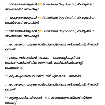
‘വാടാത്ത വേരുകൾ’ (
Friendship Day Special) ✍ ആസിഫ
on
അഫ്രോസ്, ബാംഗ്ലൂർ.
‘വാടാത്ത വേരുകൾ’ (
Friendship Day Special) ✍ ആസിഫ
on
അഫ്രോസ്, ബാംഗ്ലൂർ.
‘വാടാത്ത വേരുകൾ’ (
Friendship Day Special) ✍ ആസിഫ
on
അഫ്രോസ്, ബാംഗ്ലൂർ.
രസരാജഗന്ധമുള്ള ഓർമനിലാവ് (ഓണം സ്‌പെഷ്യൽ) ✍റോമി
on
ബെന്നി
ഓണം സ്പെഷ്യൽ പാചകം – ‘ വെറൈറ്റി പച്ചടി’ ✍
on
തയ്യാറാക്കിയത്: റീന നൈനാൻ, മാജിക്കൽ ഫ്ലേവേഴ്സ്,
വാകത്താനം
ഒരുക്കം (കവിത) ✍ രജനി. സി. എഴക്കാട്, പാലക്കാട്
on
രസരാജഗന്ധമുള്ള ഓർമനിലാവ് (ഓണം സ്‌പെഷ്യൽ) ✍റോമി
on
ബെന്നി
ആനുകാലിക ചിന്തകൾ – (13) ✍ തയ്യാറാക്കിയത്: നിർമല
on
അമ്പാട്ട്