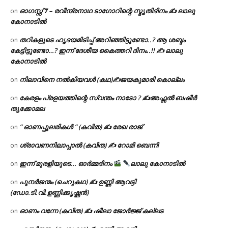
ഓഗസ്റ്റ് 𝟕 – രവീന്ദ്രനാഥ ടാഗോറിന്റെ സ്മൃതിദിനം ✍ ലാലു
on
കോനാടിൽ
തറികളുടെ ഹൃദയമിടിപ്പ് അറിഞ്ഞിട്ടുണ്ടോ..? ആ ശബ്ദം
on
കേട്ടിട്ടുണ്ടോ…? ഇന്ന് ദേശീയ കൈത്തറി ദിനം..!! ✍ ലാലു
കോനാടിൽ
നിലാവിനെ നൽകിയവൾ (കഥ)✍ജയകുമാരി കൊല്ലം
on
കേരളം പ്രളയത്തിന്റെ സ്വന്തം നാടോ ? ✍️അഫ്സൽ ബഷീർ
on
തൃക്കോമല
” ഓണപ്പുലരികൾ ” (കവിത) ✍ രേഖ രാജ്
on
ശ്രാവണനിലാപ്പാൽ (കവിത) ✍ റോമി ബെന്നി
on
ഇന്ന് മുരളിയുടെ… ഓർമ്മദിനം
ലാലു കോനാടിൽ
on
പുനർജന്മം (ചെറുകഥ) ✍ ഉണ്ണി ആവട്ടി
on
(ഡോ.ടി.വി.ഉണ്ണിക്കൃഷ്ണൻ)
ഓണം വന്നേ (കവിത) ✍ ഷീലാ ജോർജ്ജ് കല്ലട
on