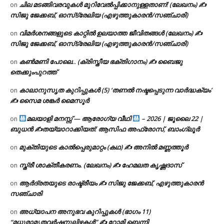
ചില മടങ്ങിവരവുകൾ മുറിവേൽപ്പിക്കാനുള്ളതാണ്! (ലേഖനം) ✍️
on
സിജു ജേക്കബ്, ഓസ്‌ട്രേലിയ (എഴുത്തുകാരൻ/സഞ്ചാരി)
വിമർശനങ്ങളുടെ കാറ്റിൽ ഉലയാത്ത ജീവിതങ്ങൾ (ലേഖനം) ✍️
on
സിജു ജേക്കബ്, ഓസ്‌ട്രേലിയ (എഴുത്തുകാരൻ/സഞ്ചാരി)
കൺമണി പോലെ.. (ക്രിസ്തീയ ഭക്തിഗാനം) ✍ ബൈജു
on
തെക്കുംപുറത്ത്
കാലാനുസൃത കുറിപ്പുകൾ (5) ‘തണൽ നഷ്ടപ്പെടുന്ന വാർദ്ധക്യം’
on
✍ സൈമ ശങ്കർ മൈസൂർ
മലയാളി മനസ്സ് — ആരോഗ്യ വീഥി
– 2026 | ജൂലൈ 22 |
on
ബുധൻ ✍
തയ്യാറാക്കിയത്: ആസിഫ അഫ്രോസ്, ബാംഗ്ലൂർ
മുക്തിയുടെ കാൽപ്പെരുമാറ്റം (കഥ) ✍ അനിൽ മണ്ണത്തൂർ
on
സ്ത്രീ ശാക്തീകരണം. (ലേഖനം) ✍ ഹേമലത കൃഷ്ണദാസ്
on
ആർദ്രതയുടെ രാഷ്ട്രീയം ✍️ സിജു ജേക്കബ്, എഴുത്തുകാരൻ
on
സഞ്ചാരി
അധ്യാപന അനുഭവ കുറിപ്പുകൾ (ഭാഗം 11)
on
“മധുരാമൃതവർഷനൂലിഴകൾ” ✍ റോമി ബെന്നി