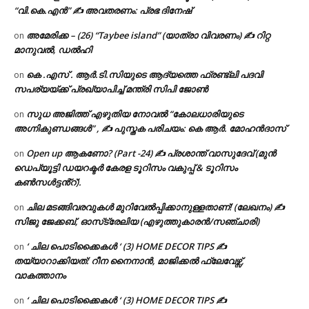
“വി.കെ.എൻ” ✍ അവതരണം: പ്രഭ ദിനേഷ്
അമേരിക്ക – (26) “Taybee island” (യാത്രാ വിവരണം) ✍ റിറ്റ
on
മാനുവൽ, ഡൽഹി
കെ .എസ് . ആർ.ടി.സിയുടെ ആദ്യത്തെ ഫ്രണ്ട്ലി പദവി
on
സപര്യയ്ക്ക് പ്രഖ്യാപിച്ച് മന്ത്രി സിപി ജോൺ
സുധ അജിത്ത് എഴുതിയ നോവൽ “കോലധാരിയുടെ
on
അഗ്നികുണ്ഡങ്ങള്‍” , ✍ പുസ്തക പരിചയം: കെ ആർ. മോഹൻദാസ്
Open up ആകണോ? (Part -24) ✍ പ്രശാന്ത് വാസുദേവ് (മുൻ
on
ഡെപ്യൂട്ടി ഡയറക്ടർ കേരള ടൂറിസം വകുപ്പ് & ടൂറിസം
കൺസൾട്ടൻ്റ്).
ചില മടങ്ങിവരവുകൾ മുറിവേൽപ്പിക്കാനുള്ളതാണ്! (ലേഖനം) ✍️
on
സിജു ജേക്കബ്, ഓസ്‌ട്രേലിയ (എഴുത്തുകാരൻ/സഞ്ചാരി)
‘ ചില പൊടിക്കൈകൾ ‘ (3) HOME DECOR TIPS ✍
on
തയ്യാറാക്കിയത്: റീന നൈനാൻ, മാജിക്കൽ ഫ്ലേവേഴ്സ്,
വാകത്താനം
‘ ചില പൊടിക്കൈകൾ ‘ (3) HOME DECOR TIPS ✍
on