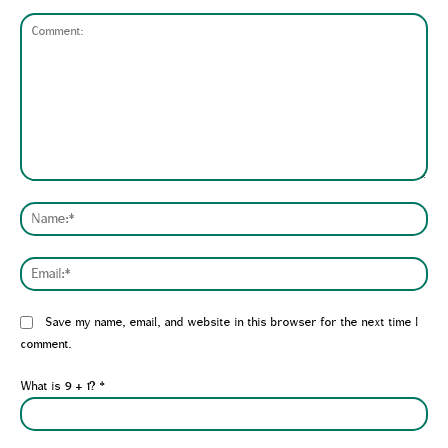
Comment:
Nam
Emai
Website:
Save my name, email, and website in this browser for the next time I
comment.
What is 9 + 1?
*