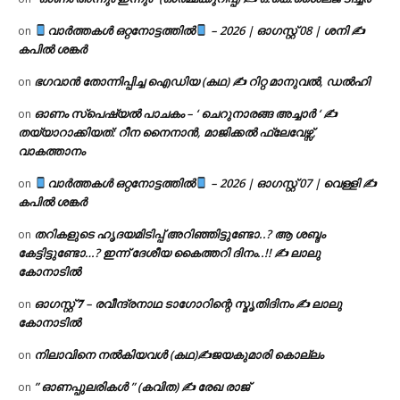
വാർത്തകൾ ഒറ്റനോട്ടത്തിൽ
– 2026 | ഓഗസ്റ്റ് 08 | ശനി ✍
on
കപിൽ ശങ്കർ
ഭഗവാൻ തോന്നിപ്പിച്ച ഐഡിയ (കഥ) ✍ റിറ്റ മാനുവൽ, ഡൽഹി
on
ഓണം സ്പെഷ്യൽ പാചകം – ‘ ചെറുനാരങ്ങ അച്ചാർ ‘ ✍
on
തയ്യാറാക്കിയത്: റീന നൈനാൻ, മാജിക്കൽ ഫ്ലേവേഴ്സ്,
വാകത്താനം
വാർത്തകൾ ഒറ്റനോട്ടത്തിൽ
– 2026 | ഓഗസ്റ്റ് 07 | വെള്ളി ✍
on
കപിൽ ശങ്കർ
തറികളുടെ ഹൃദയമിടിപ്പ് അറിഞ്ഞിട്ടുണ്ടോ..? ആ ശബ്ദം
on
കേട്ടിട്ടുണ്ടോ…? ഇന്ന് ദേശീയ കൈത്തറി ദിനം..!! ✍ ലാലു
കോനാടിൽ
ഓഗസ്റ്റ് 𝟕 – രവീന്ദ്രനാഥ ടാഗോറിന്റെ സ്മൃതിദിനം ✍ ലാലു
on
കോനാടിൽ
നിലാവിനെ നൽകിയവൾ (കഥ)✍ജയകുമാരി കൊല്ലം
on
” ഓണപ്പുലരികൾ ” (കവിത) ✍ രേഖ രാജ്
on