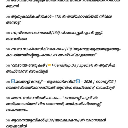
on
ബെന്നി
ആനുകാലിക ചിന്തകൾ – (13) ✍ തയ്യാറാക്കിയത്: നിർമല
on
അമ്പാട്ട്
സുവിശേഷ വചനങ്ങൾ (164) പ്രൊഫസ്സർ എ.വി. ഇട്ടി,
on
മാവേലിക്കര
സ സ സ ക്ലാസിക് വാരഫലം: (13) ‘ആഗോള യുദ്ധങ്ങളുടെയും
on
കാപട്യത്തിന്റെയും കാലം’ ✍ അഷ്റഫ് കാളത്തോട്
‘വാടാത്ത വേരുകൾ’ (
Friendship Day Special) ✍ ആസിഫ
on
അഫ്രോസ്, ബാംഗ്ലൂർ.
മലയാളി മനസ്സ് — ആരോഗ്യ വീഥി
– 2026 | ഓഗസ്റ്റ് 02 |
on
ഞായർ ✍
തയ്യാറാക്കിയത്: ആസിഫ അഫ്രോസ്, ബാംഗ്ലൂർ
ഓണം സ്പെഷ്യൽ പാചകം – ‘ വെറൈറ്റി പച്ചടി’ ✍
on
തയ്യാറാക്കിയത്: റീന നൈനാൻ, മാജിക്കൽ ഫ്ലേവേഴ്സ്,
വാകത്താനം
തൂവാനത്തുമ്പികൾ @39 (അവലോകനം) ✍ രാഗനാഥൻ
on
വയക്കാട്ടിൽ