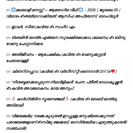
മലയാളി മനസ്സ് — ആരോഗ്യ വീഥി
– 2026 | ജൂലൈ 30 |
on
വ്യാഴം ✍
തയ്യാറാക്കിയത്: ആസിഫ അഫ്രോസ്, ബാംഗ്ലൂർ
ഇവൾ, സീത (കവിത) ✍ സഹീറ എം
on
ട്രെയിൻ യാത്ര എങ്ങനെ സുരക്ഷിതമാക്കാം (ലേഖനം) ✍ ബിന്ദു
on
വേണു ചോറ്റാനിക്കര
അതിജീവനം – ആപേക്ഷികം (കവിത) ✍ വേണുക്കുട്ടൻ
on
ചേരാവെള്ളി
‘കിണറിനപ്പുറം’ (കവിത) ✍ വർഗീസ് റ്റി നൈനാൻ (Dil Se
)
on
‘നിശബ്ദമാക്കപ്പെടുന്ന നിലവിളികൾ’ രചന: പ്രീതി രാധാകൃഷ്ണൻ.
on
✍ കവിത അവലോകനം: മായ അനൂപ്
കാർഗിൽദിന സ്മരണഞ്ജലി
(കവിത) ✍ ബേബി മാത്യു
on
അടിമാലി
വിജയമല്ല; നമ്മെ കൂടുതൽ ഉറപ്പുള്ള മനുഷ്യരാക്കുന്നത്
on
പരാജയങ്ങളാണ് ✍️സിജു ജേക്കബ്, ഓസ്‌ട്രേലിയ (എഴുത്തുകാരൻ/
സഞ്ചാരി)