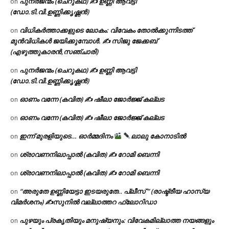
പുനർജന്മം (ചെറുകഥ) ✍ ഉണ്ണി ആവട്ടി
on
(ഡോ.ടി.വി.ഉണ്ണിക്കൃഷ്ണൻ)
വിധികർത്താക്കളുടെ ലോകം: വിവേകം തോൽക്കുന്നിടത്ത്
on
മുൻവിധികൾ ജയിക്കുമ്പോൾ. ✍️ സിജു ജേക്കബ്
(എഴുത്തുകാരൻ,സഞ്ചാരി)
പുനർജന്മം (ചെറുകഥ) ✍ ഉണ്ണി ആവട്ടി
on
(ഡോ.ടി.വി.ഉണ്ണിക്കൃഷ്ണൻ)
ഓണം വന്നേ (കവിത) ✍ ഷീലാ ജോർജ്ജ് കല്ലട
on
ഓണം വന്നേ (കവിത) ✍ ഷീലാ ജോർജ്ജ് കല്ലട
on
ഇന്ന് മുരളിയുടെ… ഓർമ്മദിനം
ലാലു കോനാടിൽ
on
ശ്രാവണനിലാപ്പാൽ (കവിത) ✍ റോമി ബെന്നി
on
ശ്രാവണനിലാപ്പാൽ (കവിത) ✍ റോമി ബെന്നി
on
“അരുതേ ഉണ്ണിയേട്ടാ ഇടയരുതേ.. പ്ലീസ് ” (രാഷ്ട്രീയ ഹാസ്യ
on
വിമർശനം) ✍സുനിൽ വല്ലാത്തറ ഫ്ലോറിഡാ
പുഴയും പ്രകൃതിയും മനുഷ്യനും: വിവേകമില്ലാത്ത നയങ്ങളും
on