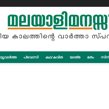
ട്ടുവാർത്ത
പ്രവാസി
കഥ/കവിത
യാത്ര
മതം
സിന