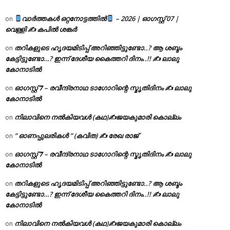
വാർത്തകൾ ഒറ്റനോട്ടത്തിൽ
– 2026 | ഓഗസ്റ്റ് 07 |
on
വെള്ളി ✍
കപിൽ ശങ്കർ
തറികളുടെ ഹൃദയമിടിപ്പ് അറിഞ്ഞിട്ടുണ്ടോ..? ആ ശബ്ദം
on
കേട്ടിട്ടുണ്ടോ…? ഇന്ന് ദേശീയ കൈത്തറി ദിനം..!! ✍ ലാലു
കോനാടിൽ
ഓഗസ്റ്റ് 𝟕 – രവീന്ദ്രനാഥ ടാഗോറിന്റെ സ്മൃതിദിനം ✍ ലാലു
on
കോനാടിൽ
നിലാവിനെ നൽകിയവൾ (കഥ)✍ജയകുമാരി കൊല്ലം
on
” ഓണപ്പുലരികൾ ” (കവിത) ✍ രേഖ രാജ്
on
ഓഗസ്റ്റ് 𝟕 – രവീന്ദ്രനാഥ ടാഗോറിന്റെ സ്മൃതിദിനം ✍ ലാലു
on
കോനാടിൽ
തറികളുടെ ഹൃദയമിടിപ്പ് അറിഞ്ഞിട്ടുണ്ടോ..? ആ ശബ്ദം
on
കേട്ടിട്ടുണ്ടോ…? ഇന്ന് ദേശീയ കൈത്തറി ദിനം..!! ✍ ലാലു
കോനാടിൽ
നിലാവിനെ നൽകിയവൾ (കഥ)✍ജയകുമാരി കൊല്ലം
on