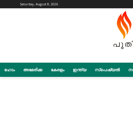
Saturday, August 8, 2026
ഹോം
അമേരിക്ക
കേരളം
ഇന്ത്യ
സ്പെഷ്യൽ
നാ