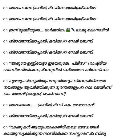
ഓണം വന്നേ (കവിത) ✍ ഷീലാ ജോർജ്ജ് കല്ലട
on
ഓണം വന്നേ (കവിത) ✍ ഷീലാ ജോർജ്ജ് കല്ലട
on
ഇന്ന് മുരളിയുടെ… ഓർമ്മദിനം
ലാലു കോനാടിൽ
on
ശ്രാവണനിലാപ്പാൽ (കവിത) ✍ റോമി ബെന്നി
on
ശ്രാവണനിലാപ്പാൽ (കവിത) ✍ റോമി ബെന്നി
on
“അരുതേ ഉണ്ണിയേട്ടാ ഇടയരുതേ.. പ്ലീസ് ” (രാഷ്ട്രീയ
on
ഹാസ്യ വിമർശനം) ✍സുനിൽ വല്ലാത്തറ ഫ്ലോറിഡാ
പുഴയും പ്രകൃതിയും മനുഷ്യനും: വിവേകമില്ലാത്ത
on
നയങ്ങളും ആവർത്തിക്കുന്ന ദുരന്തങ്ങളും ✍ റവ. ജെയിംസ്
കെ. ജോൺ (ലബ്ബക്ക്, ടെക്സാസ്)
ഓണക്കാലം….. (കവിത) ✍ വി.കെ. അശോകൻ
on
ശ്രാവണനിലാപ്പാൽ (കവിത) ✍ റോമി ബെന്നി
on
“വാക്കുകൾ ആയുധമാകാതിരിക്കട്ടെ: ബന്ധങ്ങൾ
on
കാത്തുസൂക്ഷിക്കുന്ന നവവിമർശന സംസ്കാരം” ✍️ സിജു