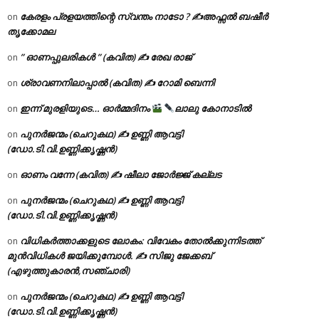
കേരളം പ്രളയത്തിന്റെ സ്വന്തം നാടോ ? ✍️അഫ്സൽ ബഷീർ
on
തൃക്കോമല
” ഓണപ്പുലരികൾ ” (കവിത) ✍ രേഖ രാജ്
on
ശ്രാവണനിലാപ്പാൽ (കവിത) ✍ റോമി ബെന്നി
on
ഇന്ന് മുരളിയുടെ… ഓർമ്മദിനം
ലാലു കോനാടിൽ
on
പുനർജന്മം (ചെറുകഥ) ✍ ഉണ്ണി ആവട്ടി
on
(ഡോ.ടി.വി.ഉണ്ണിക്കൃഷ്ണൻ)
ഓണം വന്നേ (കവിത) ✍ ഷീലാ ജോർജ്ജ് കല്ലട
on
പുനർജന്മം (ചെറുകഥ) ✍ ഉണ്ണി ആവട്ടി
on
(ഡോ.ടി.വി.ഉണ്ണിക്കൃഷ്ണൻ)
വിധികർത്താക്കളുടെ ലോകം: വിവേകം തോൽക്കുന്നിടത്ത്
on
മുൻവിധികൾ ജയിക്കുമ്പോൾ. ✍️ സിജു ജേക്കബ്
(എഴുത്തുകാരൻ,സഞ്ചാരി)
പുനർജന്മം (ചെറുകഥ) ✍ ഉണ്ണി ആവട്ടി
on
(ഡോ.ടി.വി.ഉണ്ണിക്കൃഷ്ണൻ)