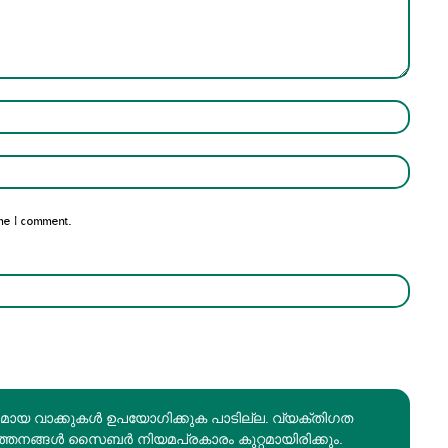
Name:*
Email:*
me I comment.
രമായ വാക്കുകൾ ഉപയോഗിക്കുക പാടില്ല. വ്യക്തിഗത
ത്തനങ്ങൾ സൈബർ നിയമപ്രകാരം കുറ്റമായിരിക്കും.