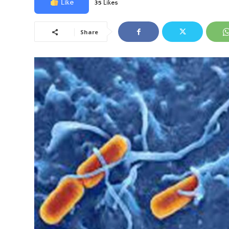
Like
35 Likes
Share