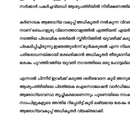
സർക്കാർ പകർച്ചവ്യാധി ആശുപത്രിയിൽ നിരീക്ഷണത്തി
കർണാടക ആരോഗ്യ വകുപ്പ് അധികൃതർ നൽകുന്ന വിവരങ്
നാണ് ബെംഗളൂരു വിമാനത്താവളത്തിൽ എത്തിയത്. എ
നടത്തിയ പ്രാഥമിക തെർമൽ സ്ക്രീനിങ്ങിൽ യുവതിക്ക് കടു
പ്രകടിപ്പിച്ചിരുന്നു.ഇതേത്തുടർന്ന് മുൻകരുതൽ എന്
പരിശോധനയ്ക്കായി ശേഖരിക്കാൻ അധികൃതർ തീരുമാനിക്
ശേഷം പുറത്തിറങ്ങിയ യുവതി നഗരത്തിലെ ഒരു ഹോട്ടലിലാ
എന്നാൽ പിന്നീട് ഇവർക്ക് കടുത്ത ശരീരവേദന കൂടി അനുഭവ
ആശുപത്രിയിലെ പ്രത്യേക ഐസൊലേഷൻ വാർഡിലേക്ക് മ
ആരോഗ്യാവസ്ഥ തൃപ്തികരമാണെന്നും പൂണെയിലെ നാഷണൽ ഇൻ
സാംപിളുകളുടെ അന്തിമ റിപ്പോർട്ട് കൂടി ലഭ്യമായ ശ
ആരോഗ്യവകുപ്പ് അധികൃതർ വ്യക്തമാക്കി.