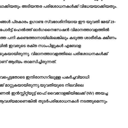
ലാക്കിയതും അടിയന്തര പരിശോധനകൾക്ക് വിധേയയാക്കിയതും.
ങൾ പ്രകാരം ഉഗാണ്ട സ്വദേശിനിയായ ഈ യുവതി മേയ് 23-
യർപോർട്ട് ഹെൽത്ത് ഓർഗനൈസേഷൻ വിമാനത്താവളത്തിൽ
ത്ത പനി കണ്ടെത്താനായില്ലെങ്കിലും കടുത്ത ശാരീരിക ക്ഷീണം
ന നിലയിൽ ഇവരുടെ രക്ത സാംപിളുകൾ എബോള
കുകയായിരുന്നു. വിമാനത്താവളത്തിലെ പരിശോധനകൾക്ക്
ണ് ആദ്യം താമസിച്ചിരുന്നത്.
പ്പെട്ടതോടെ ഇന്ദിരാനഗറിലുള്ള പകർച്ചവ്യാധി
ാറ്റുകയായിരുന്നു.യുവതിയുടെ നിലവിലെ
സ്റ്റിറ്റ്യൂട്ട് ഓഫ് വൈറോളജിയിലേക്ക് (NIV) അയച്ച
േഷം ആവശ്യമാണെങ്കിൽ തുടർപരിശോധനകൾ നടത്തുമെന്നും