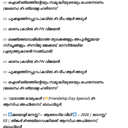
ഐശ്വര്യത്തിന്റെയും സമൃദ്ധിയുടെയും പൊന്നോണം
on
(ലേഖനം) ✍ ശ്യാമള ഹരിദാസ്
പൂക്കളത്തിനപ്പുറം (കവിത) ✍ ദീപ ആർ അടൂർ
on
ഓണം (കവിത) ✍ PN വിജയൻ
on
ലക്ഷ്യബോധമില്ലാത്ത തുടക്കങ്ങളും അപൂർണ്ണമായ
on
സ്വപ്നങ്ങളും. ✍️സിജു ജേക്കബ്, ഓസ്‌ട്രേലിയ
(എഴുത്തുകാരൻ/സഞ്ചാരി)
ഓണം (കവിത) ✍ PN വിജയൻ
on
പൂക്കളത്തിനപ്പുറം (കവിത) ✍ ദീപ ആർ അടൂർ
on
ഐശ്വര്യത്തിന്റെയും സമൃദ്ധിയുടെയും പൊന്നോണം
on
(ലേഖനം) ✍ ശ്യാമള ഹരിദാസ്
‘വാടാത്ത വേരുകൾ’ (
Friendship Day Special) ✍
on
ആസിഫ അഫ്രോസ്, ബാംഗ്ലൂർ.
മലയാളി മനസ്സ് — ആരോഗ്യ വീഥി
– 2026 | ഓഗസ്റ്റ്
on
03 | തിങ്കൾ ✍
തയ്യാറാക്കിയത്: ആസിഫ അഫ്രോസ്,
ബാംഗ്ലൂർ