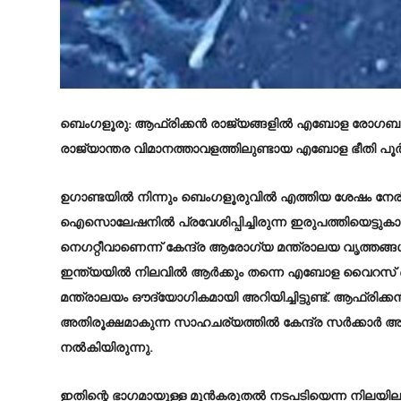
ബെംഗളൂരു: ആഫ്രിക്കൻ രാജ്യങ്ങളിൽ എബോള രോഗബാധ പ
രാജ്യാന്തര വിമാനത്താവളത്തിലുണ്ടായ എബോള ഭീതി പൂർണ
ഉഗാണ്ടയിൽ നിന്നും ബെംഗളൂരുവിൽ എത്തിയ ശേഷം നേരി
ഐസൊലേഷനിൽ പ്രവേശിപ്പിച്ചിരുന്ന ഇരുപത്തിയെട്ട
നെഗറ്റീവാണെന്ന് കേന്ദ്ര ആരോഗ്യ മന്ത്രാലയ വൃത്തങ്ങൾ
ഇന്ത്യയിൽ നിലവിൽ ആർക്കും തന്നെ എബോള വൈറസ് ബാധ സ
മന്ത്രാലയം ഔദ്യോഗികമായി അറിയിച്ചിട്ടുണ്ട്. ആഫ്രി
അതിരൂക്ഷമാകുന്ന സാഹചര്യത്തിൽ കേന്ദ്ര സർക്കാർ അന
നൽകിയിരുന്നു.
ഇതിന്റെ ഭാഗമായുള്ള മുൻകരുതൽ നടപടിയെന്ന നിലയി