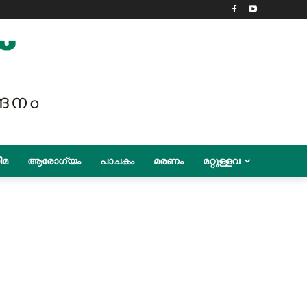
ിമ
ആരോഗ്യം
പാചകം
മരണം
മറ്റുള്ളവ