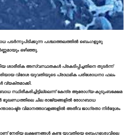
ടർന്നുപിടിക്കുന്ന പശ്ചാത്തലത്തിൽ ബെംഗളൂരു
്ണമായും ഒഴിഞ്ഞു.
യ ശാരീരിക അസ്വസ്ഥതകൾ പ്രകടിപ്പിച്ചതിനെ തുടർന്ന്
ുകാരിയായ വിദേശ യുവതിയുടെ പ്രാഥമിക പരിശോധനാ ഫലം
 വ്യക്തമാക്കി.
്ഥിരീകരിച്ചിട്ടില്ലെന്ന് കേന്ദ്ര ആരോഗ്യ-കുടുംബക്ഷേമ
ക്കൻ ഭൂഖണ്ഡത്തിലെ ചില രാജ്യങ്ങളിൽ രോഗബാധ
്താരാഷ്ട്ര വിമാനത്താവളങ്ങളിൽ അതീവ ജാഗ്രതാ നിർദ്ദേശം
ലാണ് നേരിയ ലക്ഷണങ്ങൾ കണ്ട യുവതിയെ ബെംഗളൂരുവിലെ