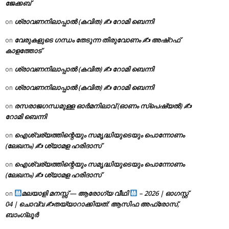
ജേക്കബ്
ശ്രാവണനിലാപ്പാൽ (കവിത) ✍ റോമി ബെന്നി
on
വേരുകളുടെ ഗന്ധം തേടുന്ന തിരുവോണം ✍ അഷ്റഫ്
on
കാളത്തോട്
ശ്രാവണനിലാപ്പാൽ (കവിത) ✍ റോമി ബെന്നി
on
ശ്രാവണനിലാപ്പാൽ (കവിത) ✍ റോമി ബെന്നി
on
രസരാജഗന്ധമുള്ള ഓർമനിലാവ് (ഓണം സ്‌പെഷ്യൽ) ✍
on
റോമി ബെന്നി
ഐശ്വര്യത്തിന്റെയും സമൃദ്ധിയുടെയും പൊന്നോണം
on
(ലേഖനം) ✍ ശ്യാമള ഹരിദാസ്
ഐശ്വര്യത്തിന്റെയും സമൃദ്ധിയുടെയും പൊന്നോണം
on
(ലേഖനം) ✍ ശ്യാമള ഹരിദാസ്
മലയാളി മനസ്സ് — ആരോഗ്യ വീഥി
– 2026 | ഓഗസ്റ്റ്
on
04 | ചൊവ്വ ✍
തയ്യാറാക്കിയത്: ആസിഫ അഫ്രോസ്,
ബാംഗ്ലൂർ