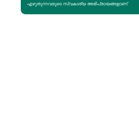
എഴുതുന്നവരുടെ സ്വകാര്യ അഭിപ്രായങ്ങളാണ്.