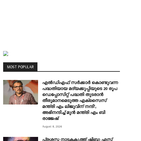
MOST POPULAR
എല്‍ഡിഎഫ് സര്‍ക്കാര്‍ കൊണ്ടുവന്ന
പദ്ധതിയായ മദ്യക്കുപ്പിയുടെ 20 രൂപ
ഡെപ്പോസിറ്റ് പദ്ധതി തുടരാൻ
തീരുമാനമെടുത്ത എക്‌സൈസ്
മന്ത്രി എം ലിജുവിന് നന്ദി’;
അഭിനന്ദിച്ച് മുൻ മന്ത്രി എം ബി
രാജേഷ്
August 8, 2026
പ്രശസ്ത നാടകകൃത്ത് ഷിബു എസ്