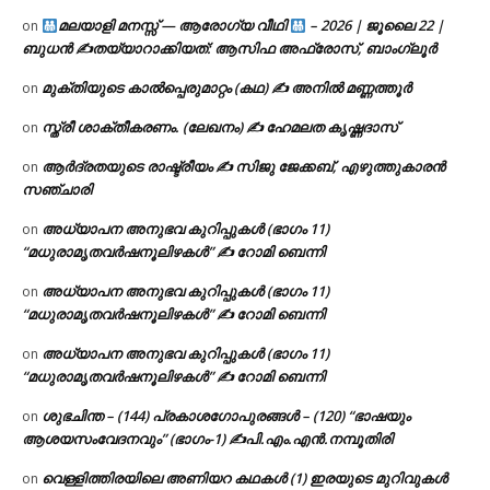
മലയാളി മനസ്സ് — ആരോഗ്യ വീഥി
– 2026 | ജൂലൈ 22 |
on
ബുധൻ ✍
തയ്യാറാക്കിയത്: ആസിഫ അഫ്രോസ്, ബാംഗ്ലൂർ
മുക്തിയുടെ കാൽപ്പെരുമാറ്റം (കഥ) ✍ അനിൽ മണ്ണത്തൂർ
on
സ്ത്രീ ശാക്തീകരണം. (ലേഖനം) ✍ ഹേമലത കൃഷ്ണദാസ്
on
ആർദ്രതയുടെ രാഷ്ട്രീയം ✍️ സിജു ജേക്കബ്, എഴുത്തുകാരൻ
on
സഞ്ചാരി
അധ്യാപന അനുഭവ കുറിപ്പുകൾ (ഭാഗം 11)
on
“മധുരാമൃതവർഷനൂലിഴകൾ” ✍ റോമി ബെന്നി
അധ്യാപന അനുഭവ കുറിപ്പുകൾ (ഭാഗം 11)
on
“മധുരാമൃതവർഷനൂലിഴകൾ” ✍ റോമി ബെന്നി
അധ്യാപന അനുഭവ കുറിപ്പുകൾ (ഭാഗം 11)
on
“മധുരാമൃതവർഷനൂലിഴകൾ” ✍ റോമി ബെന്നി
ശുഭചിന്ത – (144) പ്രകാശഗോപുരങ്ങൾ – (120) “ഭാഷയും
on
ആശയസംവേദനവും” (ഭാഗം-1) ✍പി.എം.എൻ.നമ്പൂതിരി
വെള്ളിത്തിരയിലെ അണിയറ കഥകൾ (1) ഇരയുടെ മുറിവുകൾ
on