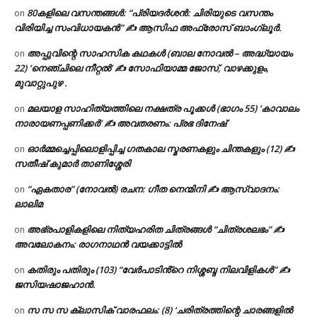
80കളിലെ വസന്തങ്ങൾ: “പ്രിയദർശൻ: ചിരിയുടെ വസന്തം
on
വിരിയിച്ച സംവിധായകൻ” ✍ ആസിഫ അഫ്രോസ് ബാംഗ്ലൂർ.
അപ്പുവിന്റെ സാഹസിക കഥകൾ (ബാല നോവൽ – അദ്ധ്യായം
on
22) ‘നെഞ്ചിലെ നീറ്റൽ’ ✍ സോഫിയാമ്മ ജോസ്, വാഴക്കുളം,
മുവാറ്റുപുഴ .
മലയാള സാഹിത്യത്തിലെ നക്ഷത്ര പൂക്കൾ (ഭാഗം 55) ‘കാവാലം
on
നാരായണപ്പണിക്കർ’ ✍ അവതരണം: പ്രഭ ദിനേഷ്
ഓർമ്മച്ചെപ്പിലൊളിപ്പിച്ച ഗതകാല സ്മരണകളും ചിന്തകളും (12) ✍
on
സതീഷ് കുമാർ താണിശ്ശേരി
“ഏകതാര” (നോവൽ) രചന: ഗീത നെന്മിനി ✍ ആസ്വാദനം:
on
ലാലിമ
അഭ്രപാളികളിലെ നിത്യഹരിത ചിത്രങ്ങൾ “ചിത്രശലഭം” ✍
on
അവലോകനം: രാഗനാഥൻ വയക്കാട്ടിൽ
കതിരും പതിരും (103) “വേർപാടിൻ്റെ നിശ്ശബ്ദ നിലവിളികൾ” ✍
on
ജസിയഷാജഹാൻ.
സ സ സ ക്ലാസിക് വാരഫലം: (8) ‘ചരിത്രത്തിന്റെ ചാരങ്ങളിൽ
on