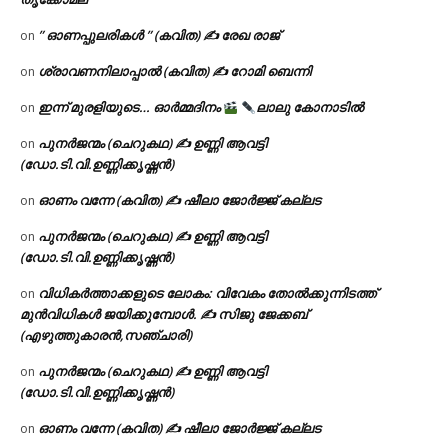
” ഓണപ്പുലരികൾ ” (കവിത) ✍ രേഖ രാജ്
on
ശ്രാവണനിലാപ്പാൽ (കവിത) ✍ റോമി ബെന്നി
on
ഇന്ന് മുരളിയുടെ… ഓർമ്മദിനം
ലാലു കോനാടിൽ
on
പുനർജന്മം (ചെറുകഥ) ✍ ഉണ്ണി ആവട്ടി
on
(ഡോ.ടി.വി.ഉണ്ണിക്കൃഷ്ണൻ)
ഓണം വന്നേ (കവിത) ✍ ഷീലാ ജോർജ്ജ് കല്ലട
on
പുനർജന്മം (ചെറുകഥ) ✍ ഉണ്ണി ആവട്ടി
on
(ഡോ.ടി.വി.ഉണ്ണിക്കൃഷ്ണൻ)
വിധികർത്താക്കളുടെ ലോകം: വിവേകം തോൽക്കുന്നിടത്ത്
on
മുൻവിധികൾ ജയിക്കുമ്പോൾ. ✍️ സിജു ജേക്കബ്
(എഴുത്തുകാരൻ,സഞ്ചാരി)
പുനർജന്മം (ചെറുകഥ) ✍ ഉണ്ണി ആവട്ടി
on
(ഡോ.ടി.വി.ഉണ്ണിക്കൃഷ്ണൻ)
ഓണം വന്നേ (കവിത) ✍ ഷീലാ ജോർജ്ജ് കല്ലട
on