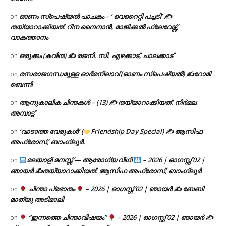
ഓണം സ്പെഷ്യൽ പാചകം – ‘ വെറൈറ്റി പച്ചടി’ ✍
on
തയ്യാറാക്കിയത്: റീന നൈനാൻ, മാജിക്കൽ ഫ്ലേവേഴ്സ്,
വാകത്താനം
ഒരുക്കം (കവിത) ✍ രജനി. സി. എഴക്കാട്, പാലക്കാട്
on
രസരാജഗന്ധമുള്ള ഓർമനിലാവ് (ഓണം സ്‌പെഷ്യൽ) ✍റോമി
on
ബെന്നി
ആനുകാലിക ചിന്തകൾ – (13) ✍ തയ്യാറാക്കിയത്: നിർമല
on
അമ്പാട്ട്
‘വാടാത്ത വേരുകൾ’ (
Friendship Day Special) ✍ ആസിഫ
on
അഫ്രോസ്, ബാംഗ്ലൂർ.
മലയാളി മനസ്സ് — ആരോഗ്യ വീഥി
– 2026 | ഓഗസ്റ്റ് 02 |
on
ഞായർ ✍
തയ്യാറാക്കിയത്: ആസിഫ അഫ്രോസ്, ബാംഗ്ലൂർ
ചിന്താ പ്രഭാതം
– 2026 | ഓഗസ്റ്റ് 02 | ഞായർ ✍
ബേബി
on
മാത്യു അടിമാലി
“ഇന്നത്തെ ചിന്താവിഷയം”
– 2026 | ഓഗസ്റ്റ് 02 | ഞായർ ✍
on