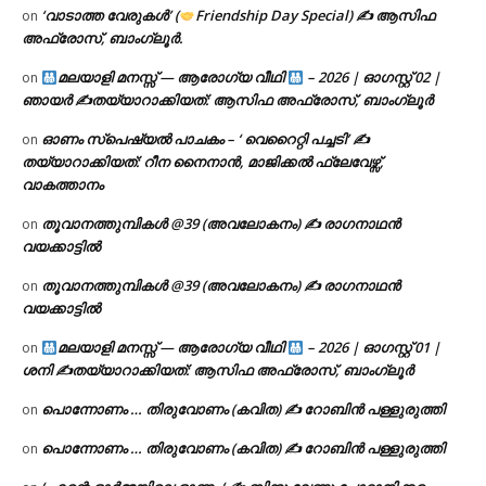
‘വാടാത്ത വേരുകൾ’ (
Friendship Day Special) ✍ ആസിഫ
on
അഫ്രോസ്, ബാംഗ്ലൂർ.
മലയാളി മനസ്സ് — ആരോഗ്യ വീഥി
– 2026 | ഓഗസ്റ്റ് 02 |
on
ഞായർ ✍
തയ്യാറാക്കിയത്: ആസിഫ അഫ്രോസ്, ബാംഗ്ലൂർ
ഓണം സ്പെഷ്യൽ പാചകം – ‘ വെറൈറ്റി പച്ചടി’ ✍
on
തയ്യാറാക്കിയത്: റീന നൈനാൻ, മാജിക്കൽ ഫ്ലേവേഴ്സ്,
വാകത്താനം
തൂവാനത്തുമ്പികൾ @39 (അവലോകനം) ✍ രാഗനാഥൻ
on
വയക്കാട്ടിൽ
തൂവാനത്തുമ്പികൾ @39 (അവലോകനം) ✍ രാഗനാഥൻ
on
വയക്കാട്ടിൽ
മലയാളി മനസ്സ് — ആരോഗ്യ വീഥി
– 2026 | ഓഗസ്റ്റ് 01 |
on
ശനി ✍
തയ്യാറാക്കിയത്: ആസിഫ അഫ്രോസ്, ബാംഗ്ലൂർ
പൊന്നോണം … തിരുവോണം (കവിത) ✍ റോബിൻ പള്ളുരുത്തി
on
പൊന്നോണം … തിരുവോണം (കവിത) ✍ റോബിൻ പള്ളുരുത്തി
on