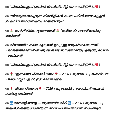
‘കിണറിനപ്പുറം’ (കവിത) ✍ വർഗീസ് റ്റി നൈനാൻ (Dil Se
)
on
‘നിശബ്ദമാക്കപ്പെടുന്ന നിലവിളികൾ’ രചന: പ്രീതി രാധാകൃഷ്ണൻ.
on
✍ കവിത അവലോകനം: മായ അനൂപ്
കാർഗിൽദിന സ്മരണഞ്ജലി
(കവിത) ✍ ബേബി മാത്യു
on
അടിമാലി
വിജയമല്ല; നമ്മെ കൂടുതൽ ഉറപ്പുള്ള മനുഷ്യരാക്കുന്നത്
on
പരാജയങ്ങളാണ് ✍️സിജു ജേക്കബ്, ഓസ്‌ട്രേലിയ (എഴുത്തുകാരൻ/
സഞ്ചാരി)
‘കിണറിനപ്പുറം’ (കവിത) ✍ വർഗീസ് റ്റി നൈനാൻ (Dil Se
)
on
“ഇന്നത്തെ ചിന്താവിഷയം”
– 2026 | ജൂലൈ 28 | ചൊവ്വ ✍
on
പ്രൊഫസ്സർ എ.വി. ഇട്ടി മാവേലിക്കര
ചിന്താ പ്രഭാതം
– 2026 | ജൂലൈ 28 | ചൊവ്വ ✍
ബേബി
on
മാത്യു അടിമാലി
മലയാളി മനസ്സ് — ആരോഗ്യ വീഥി
– 2026 | ജൂലൈ 27 |
on
തിങ്കൾ ✍
തയ്യാറാക്കിയത്: ആസിഫ അഫ്രോസ്, ബാംഗ്ലൂർ