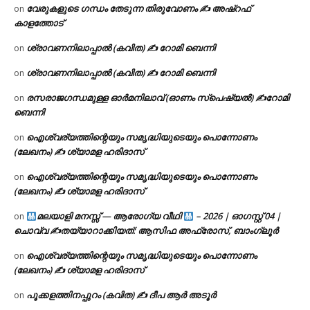
വേരുകളുടെ ഗന്ധം തേടുന്ന തിരുവോണം ✍ അഷ്റഫ്
on
കാളത്തോട്
ശ്രാവണനിലാപ്പാൽ (കവിത) ✍ റോമി ബെന്നി
on
ശ്രാവണനിലാപ്പാൽ (കവിത) ✍ റോമി ബെന്നി
on
രസരാജഗന്ധമുള്ള ഓർമനിലാവ് (ഓണം സ്‌പെഷ്യൽ) ✍റോമി
on
ബെന്നി
ഐശ്വര്യത്തിന്റെയും സമൃദ്ധിയുടെയും പൊന്നോണം
on
(ലേഖനം) ✍ ശ്യാമള ഹരിദാസ്
ഐശ്വര്യത്തിന്റെയും സമൃദ്ധിയുടെയും പൊന്നോണം
on
(ലേഖനം) ✍ ശ്യാമള ഹരിദാസ്
മലയാളി മനസ്സ് — ആരോഗ്യ വീഥി
– 2026 | ഓഗസ്റ്റ് 04 |
on
ചൊവ്വ ✍
തയ്യാറാക്കിയത്: ആസിഫ അഫ്രോസ്, ബാംഗ്ലൂർ
ഐശ്വര്യത്തിന്റെയും സമൃദ്ധിയുടെയും പൊന്നോണം
on
(ലേഖനം) ✍ ശ്യാമള ഹരിദാസ്
പൂക്കളത്തിനപ്പുറം (കവിത) ✍ ദീപ ആർ അടൂർ
on