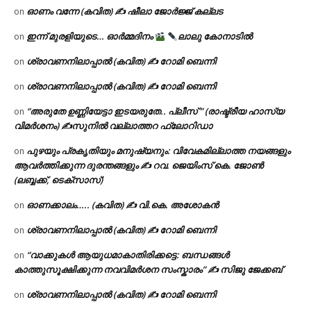
ഓണം വന്നേ (കവിത) ✍ ഷീലാ ജോർജ്ജ് കല്ലട
on
ഇന്ന് മുരളിയുടെ… ഓർമ്മദിനം
ലാലു കോനാടിൽ
on
ശ്രാവണനിലാപ്പാൽ (കവിത) ✍ റോമി ബെന്നി
on
ശ്രാവണനിലാപ്പാൽ (കവിത) ✍ റോമി ബെന്നി
on
“അരുതേ ഉണ്ണിയേട്ടാ ഇടയരുതേ.. പ്ലീസ് ” (രാഷ്ട്രീയ ഹാസ്യ
on
വിമർശനം) ✍സുനിൽ വല്ലാത്തറ ഫ്ലോറിഡാ
പുഴയും പ്രകൃതിയും മനുഷ്യനും: വിവേകമില്ലാത്ത നയങ്ങളും
on
ആവർത്തിക്കുന്ന ദുരന്തങ്ങളും ✍ റവ. ജെയിംസ് കെ. ജോൺ
(ലബ്ബക്ക്, ടെക്സാസ്)
ഓണക്കാലം….. (കവിത) ✍ വി.കെ. അശോകൻ
on
ശ്രാവണനിലാപ്പാൽ (കവിത) ✍ റോമി ബെന്നി
on
“വാക്കുകൾ ആയുധമാകാതിരിക്കട്ടെ: ബന്ധങ്ങൾ
on
കാത്തുസൂക്ഷിക്കുന്ന നവവിമർശന സംസ്കാരം” ✍️ സിജു ജേക്കബ്
ശ്രാവണനിലാപ്പാൽ (കവിത) ✍ റോമി ബെന്നി
on