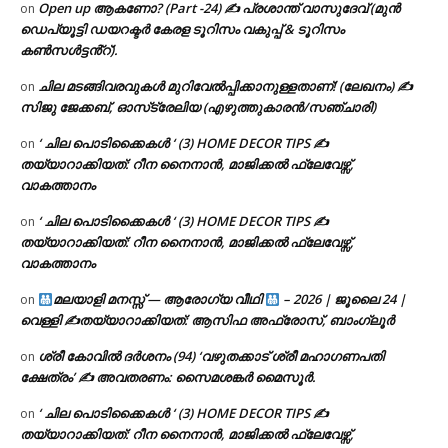
Open up ആകണോ? (Part -24) ✍ പ്രശാന്ത് വാസുദേവ് (മുൻ
on
ഡെപ്യൂട്ടി ഡയറക്ടർ കേരള ടൂറിസം വകുപ്പ് & ടൂറിസം
കൺസൾട്ടൻ്റ്).
ചില മടങ്ങിവരവുകൾ മുറിവേൽപ്പിക്കാനുള്ളതാണ്! (ലേഖനം) ✍️
on
സിജു ജേക്കബ്, ഓസ്‌ട്രേലിയ (എഴുത്തുകാരൻ/സഞ്ചാരി)
‘ ചില പൊടിക്കൈകൾ ‘ (3) HOME DECOR TIPS ✍
on
തയ്യാറാക്കിയത്: റീന നൈനാൻ, മാജിക്കൽ ഫ്ലേവേഴ്സ്,
വാകത്താനം
‘ ചില പൊടിക്കൈകൾ ‘ (3) HOME DECOR TIPS ✍
on
തയ്യാറാക്കിയത്: റീന നൈനാൻ, മാജിക്കൽ ഫ്ലേവേഴ്സ്,
വാകത്താനം
മലയാളി മനസ്സ് — ആരോഗ്യ വീഥി
– 2026 | ജൂലൈ 24 |
on
വെള്ളി ✍
തയ്യാറാക്കിയത്: ആസിഫ അഫ്രോസ്, ബാംഗ്ലൂർ
ശ്രീ കോവിൽ ദർശനം (94) ‘വഴുതക്കാട് ശ്രീ മഹാഗണപതി
on
ക്ഷേത്രം’ ✍ അവതരണം: സൈമശങ്കർ മൈസൂർ.
‘ ചില പൊടിക്കൈകൾ ‘ (3) HOME DECOR TIPS ✍
on
തയ്യാറാക്കിയത്: റീന നൈനാൻ, മാജിക്കൽ ഫ്ലേവേഴ്സ്,