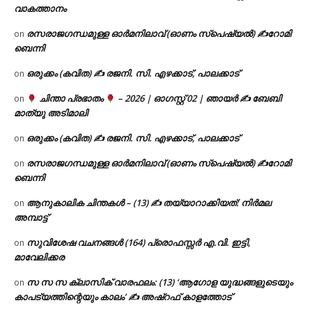
വാകത്താനം
രസരാജഗന്ധമുള്ള ഓർമനിലാവ് (ഓണം സ്‌പെഷ്യൽ) ✍റോമി
on
ബെന്നി
ഒരുക്കം (കവിത) ✍ രജനി. സി. എഴക്കാട്, പാലക്കാട്
on
ചിന്താ പ്രഭാതം
– 2026 | ഓഗസ്റ്റ് 02 | ഞായർ ✍
ബേബി
on
മാത്യു അടിമാലി
ഒരുക്കം (കവിത) ✍ രജനി. സി. എഴക്കാട്, പാലക്കാട്
on
രസരാജഗന്ധമുള്ള ഓർമനിലാവ് (ഓണം സ്‌പെഷ്യൽ) ✍റോമി
on
ബെന്നി
ആനുകാലിക ചിന്തകൾ – (13) ✍ തയ്യാറാക്കിയത്: നിർമല
on
അമ്പാട്ട്
സുവിശേഷ വചനങ്ങൾ (164) പ്രൊഫസ്സർ എ.വി. ഇട്ടി,
on
മാവേലിക്കര
സ സ സ ക്ലാസിക് വാരഫലം: (13) ‘ആഗോള യുദ്ധങ്ങളുടെയും
on
കാപട്യത്തിന്റെയും കാലം’ ✍ അഷ്റഫ് കാളത്തോട്