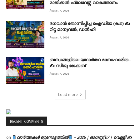
മാജിക്കൽ ഫ്ലേവേഴ്സ്, വാകത്താനം
August 7, 2026
ഭഗവാൻ തോന്നിപ്പിച്ച ഐഡിയ (കഥ) ✍
റിറ്റ മാനുവൽ, ഡൽഹി
August 7, 2026
ബന്ധങ്ങളിലെ യഥാർത്ഥ മനോഹാരിത…
✍️ സിജു ജേക്കബ്
August 7, 2026
Load more
RECENT COMMENTS
വാർത്തകൾ ഒറ്റനോട്ടത്തിൽ
– 2026 | ഓഗസ്റ്റ് 07 | വെള്ളി ✍
on