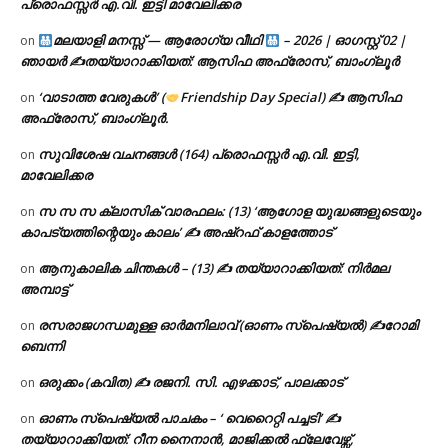
പ്രൊഫസ്സർ എ.വി. ഇട്ടി മാവേലിക്കര
മലയാളി മനസ്സ് — ആരോഗ്യ വീഥി
– 2026 | ഓഗസ്റ്റ് 02 |
on
ഞായർ ✍
തയ്യാറാക്കിയത്: ആസിഫ അഫ്രോസ്, ബാംഗ്ലൂർ
‘വാടാത്ത വേരുകൾ’ (
Friendship Day Special) ✍ ആസിഫ
on
അഫ്രോസ്, ബാംഗ്ലൂർ.
സുവിശേഷ വചനങ്ങൾ (164) പ്രൊഫസ്സർ എ.വി. ഇട്ടി,
on
മാവേലിക്കര
സ സ സ ക്ലാസിക് വാരഫലം: (13) ‘ആഗോള യുദ്ധങ്ങളുടെയും
on
കാപട്യത്തിന്റെയും കാലം’ ✍ അഷ്റഫ് കാളത്തോട്
ആനുകാലിക ചിന്തകൾ – (13) ✍ തയ്യാറാക്കിയത്: നിർമല
on
അമ്പാട്ട്
രസരാജഗന്ധമുള്ള ഓർമനിലാവ് (ഓണം സ്‌പെഷ്യൽ) ✍റോമി
on
ബെന്നി
ഒരുക്കം (കവിത) ✍ രജനി. സി. എഴക്കാട്, പാലക്കാട്
on
ഓണം സ്പെഷ്യൽ പാചകം – ‘ വെറൈറ്റി പച്ചടി’ ✍
on
തയ്യാറാക്കിയത്: റീന നൈനാൻ, മാജിക്കൽ ഫ്ലേവേഴ്സ്,