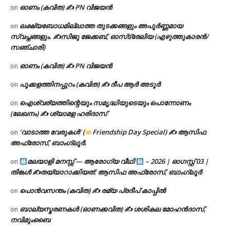
ഓണം (കവിത) ✍ PN വിജയൻ
on
ലക്ഷ്യബോധമില്ലാത്ത തുടക്കങ്ങളും അപൂർണ്ണമായ
on
സ്വപ്നങ്ങളും. ✍️സിജു ജേക്കബ്, ഓസ്‌ട്രേലിയ (എഴുത്തുകാരൻ/
സഞ്ചാരി)
ഓണം (കവിത) ✍ PN വിജയൻ
on
പൂക്കളത്തിനപ്പുറം (കവിത) ✍ ദീപ ആർ അടൂർ
on
ഐശ്വര്യത്തിന്റെയും സമൃദ്ധിയുടെയും പൊന്നോണം
on
(ലേഖനം) ✍ ശ്യാമള ഹരിദാസ്
‘വാടാത്ത വേരുകൾ’ (
Friendship Day Special) ✍ ആസിഫ
on
അഫ്രോസ്, ബാംഗ്ലൂർ.
മലയാളി മനസ്സ് — ആരോഗ്യ വീഥി
– 2026 | ഓഗസ്റ്റ് 03 |
on
തിങ്കൾ ✍
തയ്യാറാക്കിയത്: ആസിഫ അഫ്രോസ്, ബാംഗ്ലൂർ
പൊൻവസന്തം (കവിത) ✍ രമ്യ പ്രദീപ് കാപ്പിൽ
on
ബാല്യസ്മരണകൾ (ഓണക്കവിത) ✍ ശശികല മോഹൻദാസ്,
on
നവിമുംബൈ