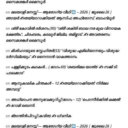
സൈമശങ്കർ മൈസൂർ.
മലയാളി മനസ്സ് — ആരോഗ്യ വീഥി
– 2026 | ജൂലൈ 26 |
on
ഞായർ ✍
തയ്യാറാക്കിയത്: ആസിഫ അഫ്രോസ്, ബാംഗ്ലൂർ
ശ്രീ കോവിൽ ദർശനം (95) “ശ്രീ ശക്തി ബാല നര മുഖ വിനായക
on
ക്ഷേത്രം”, ചിദംബരം, കടലൂർ ജില്ല, തമിഴ്നാട്. ✍ അവതരണം:
സൈമശങ്കർ മൈസൂർ.
മിശിഹായുടെ സ്നേഹിതർ(53) “വിശുദ്ധ എമിലിയാനയും വിശുദ്ധ
on
ടര്‍സില്ലയും” ✍ നൈനാൻ വാകത്താനം
പള്ളിക്കൂടം കഥകൾ… ( ഭാഗം 69) ‘ശബരിമല യാത്ര’ ✍ സജി ടി.
on
പാലക്കാട്
ആനുകാലിക ചിന്തകൾ – 12 ✍തയ്യാറാക്കിയത്: നിർമല
on
അമ്പാട്ട്
അധ്യാപന അനുഭവക്കുറിപ്പ് (ഭാഗം – 12) ‘പൊന്നീർക്കിൽ കമ്മൽ’
on
✍ റോമി ബെന്നി.
ഭ്രാന്തിൻപിറപ്പ് (കവിത) ✍ ധ്വനിക
on
മലയാളി മനസ്സ് — ആരോഗ്യ വീഥി
– 2026 | ജൂലൈ 26 |
on