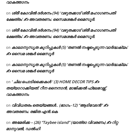
വാകത്താനം
ശ്രീ കോവിൽ ദർശനം (94) ‘വഴുതക്കാട് ശ്രീ മഹാഗണപതി
on
ക്ഷേത്രം’ ✍ അവതരണം: സൈമശങ്കർ മൈസൂർ.
ശ്രീ കോവിൽ ദർശനം (94) ‘വഴുതക്കാട് ശ്രീ മഹാഗണപതി
on
ക്ഷേത്രം’ ✍ അവതരണം: സൈമശങ്കർ മൈസൂർ.
കാലാനുസൃത കുറിപ്പുകൾ (5) ‘തണൽ നഷ്ടപ്പെടുന്ന വാർദ്ധക്യം’
on
✍ സൈമ ശങ്കർ മൈസൂർ
കാലാനുസൃത കുറിപ്പുകൾ (5) ‘തണൽ നഷ്ടപ്പെടുന്ന വാർദ്ധക്യം’
on
✍ സൈമ ശങ്കർ മൈസൂർ
‘ ചില പൊടിക്കൈകൾ ‘ (3) HOME DECOR TIPS ✍
on
തയ്യാറാക്കിയത്: റീന നൈനാൻ, മാജിക്കൽ ഫ്ലേവേഴ്സ്,
വാകത്താനം
വിവിധതരം തെയ്യങ്ങൾ.. (ഭാഗം -12) “ആടിവേടൻ” ✍
on
അവതരണം: രജിത എൻ.കെ
അമേരിക്ക – (26) “Taybee island” (യാത്രാ വിവരണം) ✍ റിറ്റ
on
മാനുവൽ, ഡൽഹി