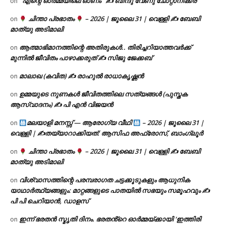
‘ എന്റെ ഓർമ്മയിലെ ഓണം ‘ ✍ ബിന്ദു വേണു ചോറ്റാനിക്കര
on
ചിന്താ പ്രഭാതം
– 2026 | ജൂലൈ 31 | വെള്ളി ✍
ബേബി
on
മാത്യു അടിമാലി
ആത്മാഭിമാനത്തിന്റെ അതിരുകൾ.. തിരിച്ചറിയാത്തവർക്ക്
on
മുന്നിൽ ജീവിതം പാഴാക്കരുത് ✍️ സിജു ജേക്കബ്
മാലാഖ (കവിത) ✍ രാഹുൽ രാധാകൃഷ്ണൻ
on
ഉമ്മയുടെ നുണകൾ ജീവിതത്തിലെ സത്യങ്ങൾ (പുസ്തക
on
ആസ്വാദനം) ✍ പി എൻ വിജയൻ
മലയാളി മനസ്സ് — ആരോഗ്യ വീഥി
– 2026 | ജൂലൈ 31 |
on
വെള്ളി | ✍
തയ്യാറാക്കിയത്: ആസിഫ അഫ്രോസ്, ബാംഗ്ലൂർ
ചിന്താ പ്രഭാതം
– 2026 | ജൂലൈ 31 | വെള്ളി ✍
ബേബി
on
മാത്യു അടിമാലി
വിശ്വാസത്തിന്റെ പരമ്പരാഗത ചട്ടക്കൂടുകളും ആധുനിക
on
യാഥാർത്ഥ്യങ്ങളും: മാറ്റങ്ങളുടെ പാതയിൽ സഭയും സമൂഹവും ✍
പി പി ചെറിയാൻ, ഡാളസ്
ഇന്ന് ഭരതൻ സ്മൃതി ദിനം. ഭരതൻ്റെ ഓർമ്മയ്ക്കായി ‘ഇത്തിരി
on