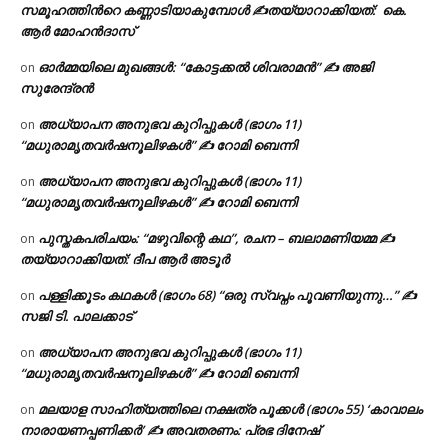
സമൂഹത്തിന്‍റെ കണ്ണാടിയാകുമ്പോൾ ✍തയ്യാറാക്കിയത്: കെ.
ആര്‍ മോഹന്‍ദാസ്
ഓർമ്മയിലെ മുഖങ്ങൾ: “കോട്ടക്കൽ ശിവരാമൻ” ✍ അജി
on
സുരേന്ദ്രൻ
അധ്യാപന അനുഭവ കുറിപ്പുകൾ (ഭാഗം 11)
on
“മധുരാമൃതവർഷനൂലിഴകൾ” ✍ റോമി ബെന്നി
അധ്യാപന അനുഭവ കുറിപ്പുകൾ (ഭാഗം 11)
on
“മധുരാമൃതവർഷനൂലിഴകൾ” ✍ റോമി ബെന്നി
പുസ്തകപരിചയം: “മഴുവിന്റെ കഥ”, രചന – ബലാമണിയമ്മ ✍
on
തയ്യാറാക്കിയത്: ദീപ ആർ അടൂർ
പള്ളിക്കൂടം കഥകൾ (ഭാഗം 68) “ഒരു സ്വപ്നം പൂവണിയുന്നു…” ✍
on
സജി ടി. പാലക്കാട്
അധ്യാപന അനുഭവ കുറിപ്പുകൾ (ഭാഗം 11)
on
“മധുരാമൃതവർഷനൂലിഴകൾ” ✍ റോമി ബെന്നി
മലയാള സാഹിത്യത്തിലെ നക്ഷത്ര പൂക്കൾ (ഭാഗം 55) ‘കാവാലം
on
നാരായണപ്പണിക്കർ’ ✍ അവതരണം: പ്രഭ ദിനേഷ്