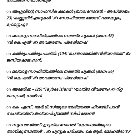
അഫ്രോസ് ബാംഗ്ലൂർ.
അപ്പുവിന്റെ സാഹസിക കഥകൾ (ബാല നോവൽ – അദ്ധ്യായം
on
23) ‘കണ്ണുനീർച്ചാലുകൾ ‘ ✍ സോഫിയാമ്മ ജോസ്, വാഴക്കുളം,
മുവാറ്റുപുഴ
മലയാള സാഹിത്യത്തിലെ നക്ഷത്ര പൂക്കൾ (ഭാഗം 56)
on
“വി.കെ.എൻ” ✍ അവതരണം: പ്രഭ ദിനേഷ്
കതിരും പതിരും പംക്തി: (104) ‘ചെന്താമരയിൽ വിരിയാത്തത് ‘ ✍
on
ജസിയഷാജഹാൻ.
മലയാള സാഹിത്യത്തിലെ നക്ഷത്ര പൂക്കൾ (ഭാഗം 56)
on
“വി.കെ.എൻ” ✍ അവതരണം: പ്രഭ ദിനേഷ്
അമേരിക്ക – (26) “Taybee island” (യാത്രാ വിവരണം) ✍ റിറ്റ
on
മാനുവൽ, ഡൽഹി
കെ .എസ് . ആർ.ടി.സിയുടെ ആദ്യത്തെ ഫ്രണ്ട്ലി പദവി
on
സപര്യയ്ക്ക് പ്രഖ്യാപിച്ച് മന്ത്രി സിപി ജോൺ
സുധ അജിത്ത് എഴുതിയ നോവൽ “കോലധാരിയുടെ
on
അഗ്നികുണ്ഡങ്ങള്‍” , ✍ പുസ്തക പരിചയം: കെ ആർ. മോഹൻദാസ്