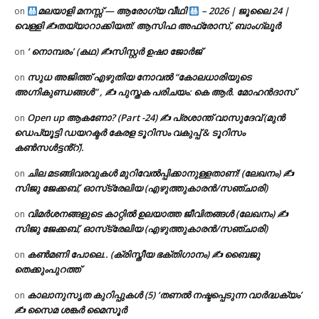
മലയാളി മനസ്സ് — ആരോഗ്യ വീഥി
– 2026 | ജൂലൈ 24 |
on
വെള്ളി ✍
തയ്യാറാക്കിയത്: ആസിഫ അഫ്രോസ്, ബാംഗ്ലൂർ
‘ നൊമ്പരം’ (കഥ) ✍സിസ്റ്റർ ഉഷാ ജോർജ്
on
സുധ അജിത്ത് എഴുതിയ നോവൽ “കോലധാരിയുടെ
on
അഗ്നികുണ്ഡങ്ങള്‍” , ✍ പുസ്തക പരിചയം: കെ ആർ. മോഹൻദാസ്
Open up ആകണോ? (Part -24) ✍ പ്രശാന്ത് വാസുദേവ് (മുൻ
on
ഡെപ്യൂട്ടി ഡയറക്ടർ കേരള ടൂറിസം വകുപ്പ് & ടൂറിസം
കൺസൾട്ടൻ്റ്).
ചില മടങ്ങിവരവുകൾ മുറിവേൽപ്പിക്കാനുള്ളതാണ്! (ലേഖനം) ✍️
on
സിജു ജേക്കബ്, ഓസ്‌ട്രേലിയ (എഴുത്തുകാരൻ/സഞ്ചാരി)
വിമർശനങ്ങളുടെ കാറ്റിൽ ഉലയാത്ത ജീവിതങ്ങൾ (ലേഖനം) ✍️
on
സിജു ജേക്കബ്, ഓസ്‌ട്രേലിയ (എഴുത്തുകാരൻ/സഞ്ചാരി)
കൺമണി പോലെ.. (ക്രിസ്തീയ ഭക്തിഗാനം) ✍ ബൈജു
on
തെക്കുംപുറത്ത്
കാലാനുസൃത കുറിപ്പുകൾ (5) ‘തണൽ നഷ്ടപ്പെടുന്ന വാർദ്ധക്യം’
on
✍ സൈമ ശങ്കർ മൈസൂർ