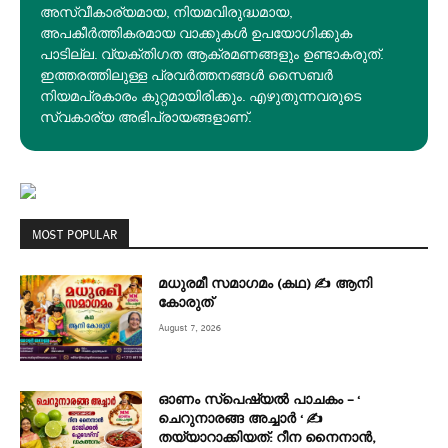
അസ്വീകാര്യമായ, നിയമവിരുദ്ധമായ,
അപകീര്‍ത്തികരമായ വാക്കുകൾ ഉപയോഗിക്കുക
പാടില്ല. വ്യക്തിഗത ആക്രമണങ്ങളും ഉണ്ടാകരുത്.
ഇത്തരത്തിലുള്ള പ്രവർത്തനങ്ങൾ സൈബർ
നിയമപ്രകാരം കുറ്റമായിരിക്കും. എഴുതുന്നവരുടെ
സ്വകാര്യ അഭിപ്രായങ്ങളാണ്.
MOST POPULAR
മധുരമീ സമാഗമം (കഥ) ✍ ആനി
കോരുത്
August 7, 2026
ഓണം സ്പെഷ്യൽ പാചകം – ‘
ചെറുനാരങ്ങ അച്ചാർ ‘ ✍
തയ്യാറാക്കിയത്: റീന നൈനാൻ,