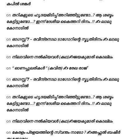
കപിൽ ശങ്കർ
തറികളുടെ ഹൃദയമിടിപ്പ് അറിഞ്ഞിട്ടുണ്ടോ..? ആ ശബ്ദം
on
കേട്ടിട്ടുണ്ടോ…? ഇന്ന് ദേശീയ കൈത്തറി ദിനം..!! ✍ ലാലു
കോനാടിൽ
ഓഗസ്റ്റ് 𝟕 – രവീന്ദ്രനാഥ ടാഗോറിന്റെ സ്മൃതിദിനം ✍ ലാലു
on
കോനാടിൽ
നിലാവിനെ നൽകിയവൾ (കഥ)✍ജയകുമാരി കൊല്ലം
on
” ഓണപ്പുലരികൾ ” (കവിത) ✍ രേഖ രാജ്
on
ഓഗസ്റ്റ് 𝟕 – രവീന്ദ്രനാഥ ടാഗോറിന്റെ സ്മൃതിദിനം ✍ ലാലു
on
കോനാടിൽ
തറികളുടെ ഹൃദയമിടിപ്പ് അറിഞ്ഞിട്ടുണ്ടോ..? ആ ശബ്ദം
on
കേട്ടിട്ടുണ്ടോ…? ഇന്ന് ദേശീയ കൈത്തറി ദിനം..!! ✍ ലാലു
കോനാടിൽ
നിലാവിനെ നൽകിയവൾ (കഥ)✍ജയകുമാരി കൊല്ലം
on
കേരളം പ്രളയത്തിന്റെ സ്വന്തം നാടോ ? ✍️അഫ്സൽ ബഷീർ
on
തൃക്കോമല