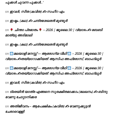
പൂക്കൾ ചുവന്ന പൂക്കൾ..’
ഇവൾ, സീത (കവിത) ✍ സഹീറ എം
on
ഇഷ്ടം. (കഥ) ✍ ചന്ദ്രശേഖരൻ മുണ്ടൂർ
on
ചിന്താ പ്രഭാതം
– 2026 | ജൂലൈ 30 | വ്യാഴം ✍
ബേബി
on
മാത്യു അടിമാലി
ഇഷ്ടം. (കഥ) ✍ ചന്ദ്രശേഖരൻ മുണ്ടൂർ
on
മലയാളി മനസ്സ് — ആരോഗ്യ വീഥി
– 2026 | ജൂലൈ 30 |
on
വ്യാഴം ✍
തയ്യാറാക്കിയത്: ആസിഫ അഫ്രോസ്, ബാംഗ്ലൂർ
മലയാളി മനസ്സ് — ആരോഗ്യ വീഥി
– 2026 | ജൂലൈ 30 |
on
വ്യാഴം ✍
തയ്യാറാക്കിയത്: ആസിഫ അഫ്രോസ്, ബാംഗ്ലൂർ
ഇവൾ, സീത (കവിത) ✍ സഹീറ എം
on
ട്രെയിൻ യാത്ര എങ്ങനെ സുരക്ഷിതമാക്കാം (ലേഖനം) ✍ ബിന്ദു
on
വേണു ചോറ്റാനിക്കര
അതിജീവനം – ആപേക്ഷികം (കവിത) ✍ വേണുക്കുട്ടൻ
on
ചേരാവെള്ളി