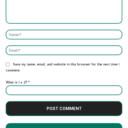
Comment:
Nam
Emai
Website:
Save my name, email, and website in this browser for the next time I
comment.
What is 1 + 2?
*