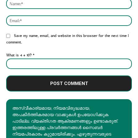
Nam
Emai
Website:
Save my name, email, and website in this browser for the next time I
comment.
What is 4 + 10?
*
അസ്വീകാര്യമായ, നിയമവിരുദ്ധമായ,
അപകീര്‍ത്തികരമായ വാക്കുകൾ ഉപയോഗിക്കുക
പാടില്ല. വ്യക്തിഗത ആക്രമണങ്ങളും ഉണ്ടാകരുത്.
ഇത്തരത്തിലുള്ള പ്രവർത്തനങ്ങൾ സൈബർ
നിയമപ്രകാരം കുറ്റമായിരിക്കും. എഴുതുന്നവരുടെ