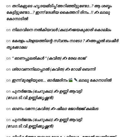
തറികളുടെ ഹൃദയമിടിപ്പ് അറിഞ്ഞിട്ടുണ്ടോ..? ആ ശബ്ദം
on
കേട്ടിട്ടുണ്ടോ…? ഇന്ന് ദേശീയ കൈത്തറി ദിനം..!! ✍ ലാലു
കോനാടിൽ
നിലാവിനെ നൽകിയവൾ (കഥ)✍ജയകുമാരി കൊല്ലം
on
കേരളം പ്രളയത്തിന്റെ സ്വന്തം നാടോ ? ✍️അഫ്സൽ ബഷീർ
on
തൃക്കോമല
” ഓണപ്പുലരികൾ ” (കവിത) ✍ രേഖ രാജ്
on
ശ്രാവണനിലാപ്പാൽ (കവിത) ✍ റോമി ബെന്നി
on
ഇന്ന് മുരളിയുടെ… ഓർമ്മദിനം
ലാലു കോനാടിൽ
on
പുനർജന്മം (ചെറുകഥ) ✍ ഉണ്ണി ആവട്ടി
on
(ഡോ.ടി.വി.ഉണ്ണിക്കൃഷ്ണൻ)
ഓണം വന്നേ (കവിത) ✍ ഷീലാ ജോർജ്ജ് കല്ലട
on
പുനർജന്മം (ചെറുകഥ) ✍ ഉണ്ണി ആവട്ടി
on
(ഡോ.ടി.വി.ഉണ്ണിക്കൃഷ്ണൻ)