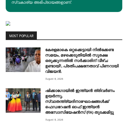
സ്വകാര്യ അഭിപ്രായങ്ങളാണ്.
MOST POPULAR
കേരളമാകെ ഒറ്റക്കെട്ടായി നിൽക്കേണ്ട
സമയം, മഴക്കെടുതിയിൽ സുരക്ഷ
ഒരുക്കുന്നതിൽ സർക്കാരിന് വീഴ്ച
ഉണ്ടായി’; പ്രതിപക്ഷനേതാവ് പിണറായി
വിജയൻ.
August 8, 2026
ഷിക്കാഗോയിൽ ഇന്ത്യൻ ത്രിവർണം
ഉയർന്നു;
സ്വാതന്ത്ര്യദിനാഘോഷങ്ങൾക്ക്
ഫെഡറേഷൻ ഓഫ് ഇന്ത്യൻ
അസോസിയേഷൻസ് (FIA) തുടക്കമിട്ടു
August 8, 2026