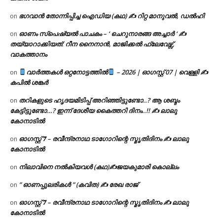
ഭഗവാൻ തോന്നിപ്പിച്ച ഐഡിയ (കഥ) ✍ റിറ്റ മാനുവൽ, ഡൽഹി
on
ഓണം സ്പെഷ്യൽ പാചകം – ‘ ചെറുനാരങ്ങ അച്ചാർ ‘ ✍
on
തയ്യാറാക്കിയത്: റീന നൈനാൻ, മാജിക്കൽ ഫ്ലേവേഴ്സ്,
വാകത്താനം
വാർത്തകൾ ഒറ്റനോട്ടത്തിൽ
– 2026 | ഓഗസ്റ്റ് 07 | വെള്ളി ✍
on
കപിൽ ശങ്കർ
തറികളുടെ ഹൃദയമിടിപ്പ് അറിഞ്ഞിട്ടുണ്ടോ..? ആ ശബ്ദം
on
കേട്ടിട്ടുണ്ടോ…? ഇന്ന് ദേശീയ കൈത്തറി ദിനം..!! ✍ ലാലു
കോനാടിൽ
ഓഗസ്റ്റ് 𝟕 – രവീന്ദ്രനാഥ ടാഗോറിന്റെ സ്മൃതിദിനം ✍ ലാലു
on
കോനാടിൽ
നിലാവിനെ നൽകിയവൾ (കഥ)✍ജയകുമാരി കൊല്ലം
on
” ഓണപ്പുലരികൾ ” (കവിത) ✍ രേഖ രാജ്
on
ഓഗസ്റ്റ് 𝟕 – രവീന്ദ്രനാഥ ടാഗോറിന്റെ സ്മൃതിദിനം ✍ ലാലു
on
കോനാടിൽ