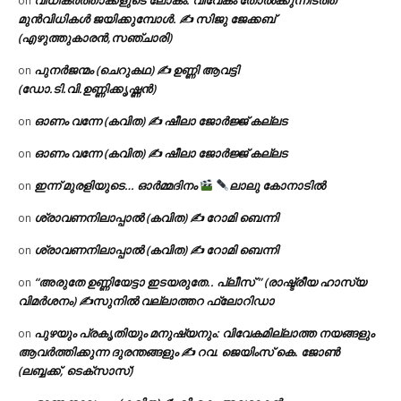
വിധികർത്താക്കളുടെ ലോകം: വിവേകം തോൽക്കുന്നിടത്ത്
on
മുൻവിധികൾ ജയിക്കുമ്പോൾ. ✍️ സിജു ജേക്കബ്
(എഴുത്തുകാരൻ,സഞ്ചാരി)
പുനർജന്മം (ചെറുകഥ) ✍ ഉണ്ണി ആവട്ടി
on
(ഡോ.ടി.വി.ഉണ്ണിക്കൃഷ്ണൻ)
ഓണം വന്നേ (കവിത) ✍ ഷീലാ ജോർജ്ജ് കല്ലട
on
ഓണം വന്നേ (കവിത) ✍ ഷീലാ ജോർജ്ജ് കല്ലട
on
ഇന്ന് മുരളിയുടെ… ഓർമ്മദിനം
ലാലു കോനാടിൽ
on
ശ്രാവണനിലാപ്പാൽ (കവിത) ✍ റോമി ബെന്നി
on
ശ്രാവണനിലാപ്പാൽ (കവിത) ✍ റോമി ബെന്നി
on
“അരുതേ ഉണ്ണിയേട്ടാ ഇടയരുതേ.. പ്ലീസ് ” (രാഷ്ട്രീയ ഹാസ്യ
on
വിമർശനം) ✍സുനിൽ വല്ലാത്തറ ഫ്ലോറിഡാ
പുഴയും പ്രകൃതിയും മനുഷ്യനും: വിവേകമില്ലാത്ത നയങ്ങളും
on
ആവർത്തിക്കുന്ന ദുരന്തങ്ങളും ✍ റവ. ജെയിംസ് കെ. ജോൺ
(ലബ്ബക്ക്, ടെക്സാസ്)