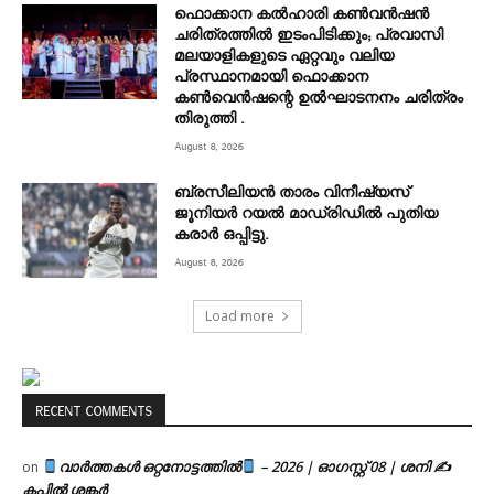
ഫൊക്കാന കൽഹാരി കൺവൻഷൻ
ചരിത്രത്തിൽ ഇടംപിടിക്കും; പ്രവാസി
മലയാളികളുടെ ഏറ്റവും വലിയ
പ്രസ്ഥാനമായി ഫൊക്കാന
കൺവെൻഷന്റെ ഉൽഘാടനനം ചരിത്രം
തിരുത്തി .
August 8, 2026
ബ്രസീലിയൻ താരം വിനീഷ്യസ്
ജൂനിയർ റയല്‍ മാഡ്രിഡില്‍ പുതിയ
കരാർ ഒപ്പിട്ടു.
August 8, 2026
Load more
RECENT COMMENTS
വാർത്തകൾ ഒറ്റനോട്ടത്തിൽ
– 2026 | ഓഗസ്റ്റ് 08 | ശനി ✍
on
കപിൽ ശങ്കർ