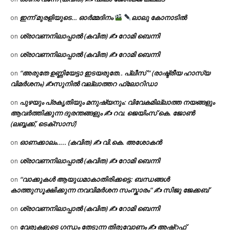
ഇന്ന് മുരളിയുടെ… ഓർമ്മദിനം
ലാലു കോനാടിൽ
on
ശ്രാവണനിലാപ്പാൽ (കവിത) ✍ റോമി ബെന്നി
on
ശ്രാവണനിലാപ്പാൽ (കവിത) ✍ റോമി ബെന്നി
on
“അരുതേ ഉണ്ണിയേട്ടാ ഇടയരുതേ.. പ്ലീസ് ” (രാഷ്ട്രീയ ഹാസ്യ
on
വിമർശനം) ✍സുനിൽ വല്ലാത്തറ ഫ്ലോറിഡാ
പുഴയും പ്രകൃതിയും മനുഷ്യനും: വിവേകമില്ലാത്ത നയങ്ങളും
on
ആവർത്തിക്കുന്ന ദുരന്തങ്ങളും ✍ റവ. ജെയിംസ് കെ. ജോൺ
(ലബ്ബക്ക്, ടെക്സാസ്)
ഓണക്കാലം….. (കവിത) ✍ വി.കെ. അശോകൻ
on
ശ്രാവണനിലാപ്പാൽ (കവിത) ✍ റോമി ബെന്നി
on
“വാക്കുകൾ ആയുധമാകാതിരിക്കട്ടെ: ബന്ധങ്ങൾ
on
കാത്തുസൂക്ഷിക്കുന്ന നവവിമർശന സംസ്കാരം” ✍️ സിജു ജേക്കബ്
ശ്രാവണനിലാപ്പാൽ (കവിത) ✍ റോമി ബെന്നി
on
വേരുകളുടെ ഗന്ധം തേടുന്ന തിരുവോണം ✍ അഷ്റഫ്
on