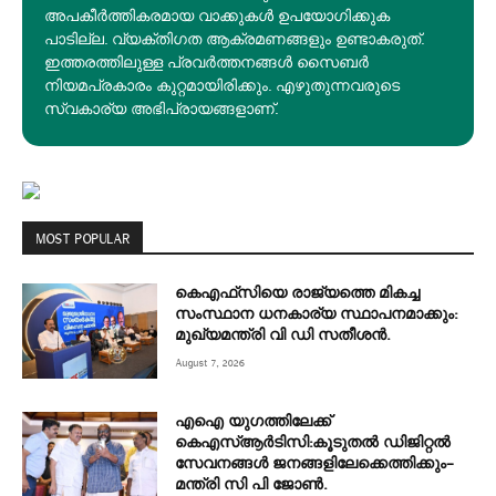
അപകീര്‍ത്തികരമായ വാക്കുകൾ ഉപയോഗിക്കുക
പാടില്ല. വ്യക്തിഗത ആക്രമണങ്ങളും ഉണ്ടാകരുത്.
ഇത്തരത്തിലുള്ള പ്രവർത്തനങ്ങൾ സൈബർ
നിയമപ്രകാരം കുറ്റമായിരിക്കും. എഴുതുന്നവരുടെ
സ്വകാര്യ അഭിപ്രായങ്ങളാണ്.
MOST POPULAR
കെഎഫ്‌സിയെ രാജ്യത്തെ മികച്ച
സംസ്ഥാന ധനകാര്യ സ്ഥാപനമാക്കും:
മുഖ്യമന്ത്രി വി ഡി സതീശൻ.
August 7, 2026
എഐ യുഗത്തിലേക്ക്
കെഎസ്ആർടിസി:കൂടുതൽ ഡിജിറ്റൽ
സേവനങ്ങൾ ജനങ്ങളിലേക്കെത്തിക്കും–
മന്ത്രി സി പി ജോൺ.