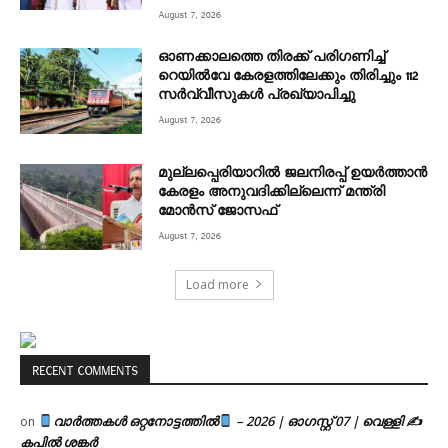
August 7, 2026
ഓണക്കാലത്തെ തിരക്ക് പരിഗണിച്ച്
റെയിൽവേ കേരളത്തിലേക്കും തിരിച്ചും 112
സർവ്വീസുകൾ പ്രഖ്യാപിച്ചു
August 7, 2026
മുല്ലപ്പെരിയാറിൽ ജലനിരപ്പ് ഉയർത്താൻ
കേരളം അനുവദിക്കില്ലെന്ന് മന്ത്രി
മോൻസ് ജോസഫ്
August 7, 2026
Load more
RECENT COMMENTS
വാർത്തകൾ ഒറ്റനോട്ടത്തിൽ
– 2026 | ഓഗസ്റ്റ് 07 | വെള്ളി ✍
on
കപിൽ ശങ്കർ