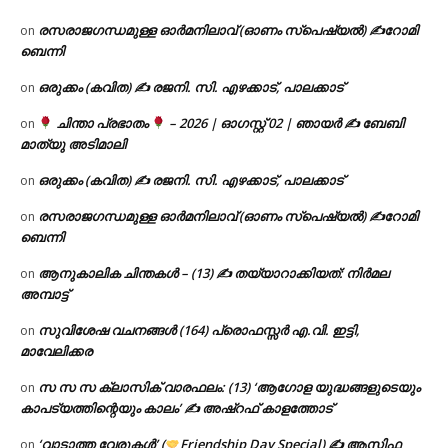
രസരാജഗന്ധമുള്ള ഓർമനിലാവ് (ഓണം സ്‌പെഷ്യൽ) ✍റോമി
on
ബെന്നി
ഒരുക്കം (കവിത) ✍ രജനി. സി. എഴക്കാട്, പാലക്കാട്
on
ചിന്താ പ്രഭാതം
– 2026 | ഓഗസ്റ്റ് 02 | ഞായർ ✍
ബേബി
on
മാത്യു അടിമാലി
ഒരുക്കം (കവിത) ✍ രജനി. സി. എഴക്കാട്, പാലക്കാട്
on
രസരാജഗന്ധമുള്ള ഓർമനിലാവ് (ഓണം സ്‌പെഷ്യൽ) ✍റോമി
on
ബെന്നി
ആനുകാലിക ചിന്തകൾ – (13) ✍ തയ്യാറാക്കിയത്: നിർമല
on
അമ്പാട്ട്
സുവിശേഷ വചനങ്ങൾ (164) പ്രൊഫസ്സർ എ.വി. ഇട്ടി,
on
മാവേലിക്കര
സ സ സ ക്ലാസിക് വാരഫലം: (13) ‘ആഗോള യുദ്ധങ്ങളുടെയും
on
കാപട്യത്തിന്റെയും കാലം’ ✍ അഷ്റഫ് കാളത്തോട്
‘വാടാത്ത വേരുകൾ’ (
Friendship Day Special) ✍ ആസിഫ
on