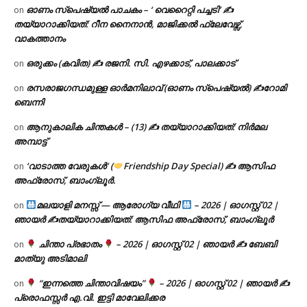
ഓണം സ്പെഷ്യൽ പാചകം – ‘ വെറൈറ്റി പച്ചടി’ ✍
on
തയ്യാറാക്കിയത്: റീന നൈനാൻ, മാജിക്കൽ ഫ്ലേവേഴ്സ്,
വാകത്താനം
ഒരുക്കം (കവിത) ✍ രജനി. സി. എഴക്കാട്, പാലക്കാട്
on
രസരാജഗന്ധമുള്ള ഓർമനിലാവ് (ഓണം സ്‌പെഷ്യൽ) ✍റോമി
on
ബെന്നി
ആനുകാലിക ചിന്തകൾ – (13) ✍ തയ്യാറാക്കിയത്: നിർമല
on
അമ്പാട്ട്
‘വാടാത്ത വേരുകൾ’ (
Friendship Day Special) ✍ ആസിഫ
on
അഫ്രോസ്, ബാംഗ്ലൂർ.
മലയാളി മനസ്സ് — ആരോഗ്യ വീഥി
– 2026 | ഓഗസ്റ്റ് 02 |
on
ഞായർ ✍
തയ്യാറാക്കിയത്: ആസിഫ അഫ്രോസ്, ബാംഗ്ലൂർ
ചിന്താ പ്രഭാതം
– 2026 | ഓഗസ്റ്റ് 02 | ഞായർ ✍
ബേബി
on
മാത്യു അടിമാലി
“ഇന്നത്തെ ചിന്താവിഷയം”
– 2026 | ഓഗസ്റ്റ് 02 | ഞായർ ✍
on
പ്രൊഫസ്സർ എ.വി. ഇട്ടി മാവേലിക്കര