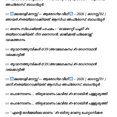
അഫ്രോസ്, ബാംഗ്ലൂർ.
മലയാളി മനസ്സ് — ആരോഗ്യ വീഥി
– 2026 | ഓഗസ്റ്റ് 02 |
on
ഞായർ ✍
തയ്യാറാക്കിയത്: ആസിഫ അഫ്രോസ്, ബാംഗ്ലൂർ
ഓണം സ്പെഷ്യൽ പാചകം – ‘ വെറൈറ്റി പച്ചടി’ ✍
on
തയ്യാറാക്കിയത്: റീന നൈനാൻ, മാജിക്കൽ ഫ്ലേവേഴ്സ്,
വാകത്താനം
തൂവാനത്തുമ്പികൾ @39 (അവലോകനം) ✍ രാഗനാഥൻ
on
വയക്കാട്ടിൽ
തൂവാനത്തുമ്പികൾ @39 (അവലോകനം) ✍ രാഗനാഥൻ
on
വയക്കാട്ടിൽ
മലയാളി മനസ്സ് — ആരോഗ്യ വീഥി
– 2026 | ഓഗസ്റ്റ് 01 |
on
ശനി ✍
തയ്യാറാക്കിയത്: ആസിഫ അഫ്രോസ്, ബാംഗ്ലൂർ
പൊന്നോണം … തിരുവോണം (കവിത) ✍ റോബിൻ പള്ളുരുത്തി
on
പൊന്നോണം … തിരുവോണം (കവിത) ✍ റോബിൻ പള്ളുരുത്തി
on
‘ എന്റെ ഓർമ്മയിലെ ഓണം ‘ ✍ ബിന്ദു വേണു ചോറ്റാനിക്കര
on