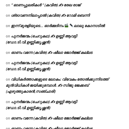
” ഓണപ്പുലരികൾ ” (കവിത) ✍ രേഖ രാജ്
on
ശ്രാവണനിലാപ്പാൽ (കവിത) ✍ റോമി ബെന്നി
on
ഇന്ന് മുരളിയുടെ… ഓർമ്മദിനം
ലാലു കോനാടിൽ
on
പുനർജന്മം (ചെറുകഥ) ✍ ഉണ്ണി ആവട്ടി
on
(ഡോ.ടി.വി.ഉണ്ണിക്കൃഷ്ണൻ)
ഓണം വന്നേ (കവിത) ✍ ഷീലാ ജോർജ്ജ് കല്ലട
on
പുനർജന്മം (ചെറുകഥ) ✍ ഉണ്ണി ആവട്ടി
on
(ഡോ.ടി.വി.ഉണ്ണിക്കൃഷ്ണൻ)
വിധികർത്താക്കളുടെ ലോകം: വിവേകം തോൽക്കുന്നിടത്ത്
on
മുൻവിധികൾ ജയിക്കുമ്പോൾ. ✍️ സിജു ജേക്കബ്
(എഴുത്തുകാരൻ,സഞ്ചാരി)
പുനർജന്മം (ചെറുകഥ) ✍ ഉണ്ണി ആവട്ടി
on
(ഡോ.ടി.വി.ഉണ്ണിക്കൃഷ്ണൻ)
ഓണം വന്നേ (കവിത) ✍ ഷീലാ ജോർജ്ജ് കല്ലട
on
ഓണം വന്നേ (കവിത) ✍ ഷീലാ ജോർജ്ജ് കല്ലട
on