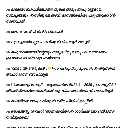
ലക്ഷ്യബോധമില്ലാത്ത തുടക്കങ്ങളും അപൂർണ്ണമായ
on
സ്വപ്നങ്ങളും. ✍️സിജു ജേക്കബ്, ഓസ്‌ട്രേലിയ (എഴുത്തുകാരൻ/
സഞ്ചാരി)
ഓണം (കവിത) ✍ PN വിജയൻ
on
പൂക്കളത്തിനപ്പുറം (കവിത) ✍ ദീപ ആർ അടൂർ
on
ഐശ്വര്യത്തിന്റെയും സമൃദ്ധിയുടെയും പൊന്നോണം
on
(ലേഖനം) ✍ ശ്യാമള ഹരിദാസ്
‘വാടാത്ത വേരുകൾ’ (
Friendship Day Special) ✍ ആസിഫ
on
അഫ്രോസ്, ബാംഗ്ലൂർ.
മലയാളി മനസ്സ് — ആരോഗ്യ വീഥി
– 2026 | ഓഗസ്റ്റ് 03 |
on
തിങ്കൾ ✍
തയ്യാറാക്കിയത്: ആസിഫ അഫ്രോസ്, ബാംഗ്ലൂർ
പൊൻവസന്തം (കവിത) ✍ രമ്യ പ്രദീപ് കാപ്പിൽ
on
ബാല്യസ്മരണകൾ (ഓണക്കവിത) ✍ ശശികല മോഹൻദാസ്,
on
നവിമുംബൈ
രസരാജഗന്ധമുള്ള ഓർമനിലാവ് (ഓണം സ്‌പെഷ്യൽ) ✍റോമി
on