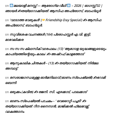
മലയാളി മനസ്സ് — ആരോഗ്യ വീഥി
– 2026 | ഓഗസ്റ്റ് 02 |
on
ഞായർ ✍
തയ്യാറാക്കിയത്: ആസിഫ അഫ്രോസ്, ബാംഗ്ലൂർ
‘വാടാത്ത വേരുകൾ’ (
Friendship Day Special) ✍ ആസിഫ
on
അഫ്രോസ്, ബാംഗ്ലൂർ.
സുവിശേഷ വചനങ്ങൾ (164) പ്രൊഫസ്സർ എ.വി. ഇട്ടി,
on
മാവേലിക്കര
സ സ സ ക്ലാസിക് വാരഫലം: (13) ‘ആഗോള യുദ്ധങ്ങളുടെയും
on
കാപട്യത്തിന്റെയും കാലം’ ✍ അഷ്റഫ് കാളത്തോട്
ആനുകാലിക ചിന്തകൾ – (13) ✍ തയ്യാറാക്കിയത്: നിർമല
on
അമ്പാട്ട്
രസരാജഗന്ധമുള്ള ഓർമനിലാവ് (ഓണം സ്‌പെഷ്യൽ) ✍റോമി
on
ബെന്നി
ഒരുക്കം (കവിത) ✍ രജനി. സി. എഴക്കാട്, പാലക്കാട്
on
ഓണം സ്പെഷ്യൽ പാചകം – ‘ വെറൈറ്റി പച്ചടി’ ✍
on
തയ്യാറാക്കിയത്: റീന നൈനാൻ, മാജിക്കൽ ഫ്ലേവേഴ്സ്,
വാകത്താനം