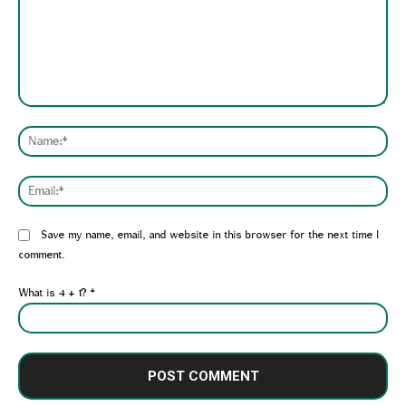
Comment:
Nam
Emai
Website:
Save my name, email, and website in this browser for the next time I
comment.
What is 4 + 1?
*