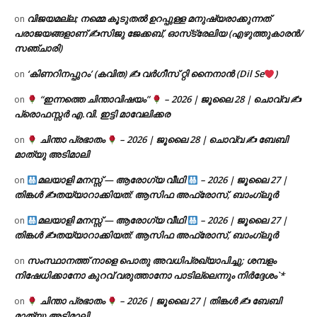
വിജയമല്ല; നമ്മെ കൂടുതൽ ഉറപ്പുള്ള മനുഷ്യരാക്കുന്നത്
on
പരാജയങ്ങളാണ് ✍️സിജു ജേക്കബ്, ഓസ്‌ട്രേലിയ (എഴുത്തുകാരൻ/
സഞ്ചാരി)
‘കിണറിനപ്പുറം’ (കവിത) ✍ വർഗീസ് റ്റി നൈനാൻ (Dil Se
)
on
“ഇന്നത്തെ ചിന്താവിഷയം”
– 2026 | ജൂലൈ 28 | ചൊവ്വ ✍
on
പ്രൊഫസ്സർ എ.വി. ഇട്ടി മാവേലിക്കര
ചിന്താ പ്രഭാതം
– 2026 | ജൂലൈ 28 | ചൊവ്വ ✍
ബേബി
on
മാത്യു അടിമാലി
മലയാളി മനസ്സ് — ആരോഗ്യ വീഥി
– 2026 | ജൂലൈ 27 |
on
തിങ്കൾ ✍
തയ്യാറാക്കിയത്: ആസിഫ അഫ്രോസ്, ബാംഗ്ലൂർ
മലയാളി മനസ്സ് — ആരോഗ്യ വീഥി
– 2026 | ജൂലൈ 27 |
on
തിങ്കൾ ✍
തയ്യാറാക്കിയത്: ആസിഫ അഫ്രോസ്, ബാംഗ്ലൂർ
സംസ്ഥാനത്ത് നാളെ പൊതു അവധിപ്രഖ്യാപിച്ചു; ശമ്പളം
on
നിഷേധിക്കാനോ കുറവ് വരുത്താനോ പാടില്ലെന്നും നിർദ്ദേശം`*
ചിന്താ പ്രഭാതം
– 2026 | ജൂലൈ 27 | തിങ്കൾ ✍
ബേബി
on
മാത്യു അടിമാലി