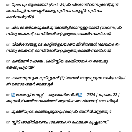
Open up ആകണോ? (Part -24) ✍ പ്രശാന്ത് വാസുദേവ് (മുൻ
on
ഡെപ്യൂട്ടി ഡയറക്ടർ കേരള ടൂറിസം വകുപ്പ് & ടൂറിസം
കൺസൾട്ടൻ്റ്).
ചില മടങ്ങിവരവുകൾ മുറിവേൽപ്പിക്കാനുള്ളതാണ്! (ലേഖനം) ✍️
on
സിജു ജേക്കബ്, ഓസ്‌ട്രേലിയ (എഴുത്തുകാരൻ/സഞ്ചാരി)
വിമർശനങ്ങളുടെ കാറ്റിൽ ഉലയാത്ത ജീവിതങ്ങൾ (ലേഖനം) ✍️
on
സിജു ജേക്കബ്, ഓസ്‌ട്രേലിയ (എഴുത്തുകാരൻ/സഞ്ചാരി)
കൺമണി പോലെ.. (ക്രിസ്തീയ ഭക്തിഗാനം) ✍ ബൈജു
on
തെക്കുംപുറത്ത്
കാലാനുസൃത കുറിപ്പുകൾ (5) ‘തണൽ നഷ്ടപ്പെടുന്ന വാർദ്ധക്യം’
on
✍ സൈമ ശങ്കർ മൈസൂർ
മലയാളി മനസ്സ് — ആരോഗ്യ വീഥി
– 2026 | ജൂലൈ 22 |
on
ബുധൻ ✍
തയ്യാറാക്കിയത്: ആസിഫ അഫ്രോസ്, ബാംഗ്ലൂർ
മുക്തിയുടെ കാൽപ്പെരുമാറ്റം (കഥ) ✍ അനിൽ മണ്ണത്തൂർ
on
സ്ത്രീ ശാക്തീകരണം. (ലേഖനം) ✍ ഹേമലത കൃഷ്ണദാസ്
on