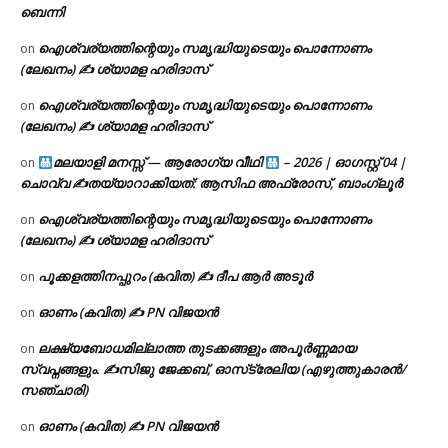
ബെന്നി
ഐശ്വര്യത്തിന്റെയും സമൃദ്ധിയുടെയും പൊന്നോണം
on
(ലേഖനം) ✍ ശ്യാമള ഹരിദാസ്
ഐശ്വര്യത്തിന്റെയും സമൃദ്ധിയുടെയും പൊന്നോണം
on
(ലേഖനം) ✍ ശ്യാമള ഹരിദാസ്
മലയാളി മനസ്സ് — ആരോഗ്യ വീഥി
– 2026 | ഓഗസ്റ്റ് 04 |
on
ചൊവ്വ ✍
തയ്യാറാക്കിയത്: ആസിഫ അഫ്രോസ്, ബാംഗ്ലൂർ
ഐശ്വര്യത്തിന്റെയും സമൃദ്ധിയുടെയും പൊന്നോണം
on
(ലേഖനം) ✍ ശ്യാമള ഹരിദാസ്
പൂക്കളത്തിനപ്പുറം (കവിത) ✍ ദീപ ആർ അടൂർ
on
ഓണം (കവിത) ✍ PN വിജയൻ
on
ലക്ഷ്യബോധമില്ലാത്ത തുടക്കങ്ങളും അപൂർണ്ണമായ
on
സ്വപ്നങ്ങളും. ✍️സിജു ജേക്കബ്, ഓസ്‌ട്രേലിയ (എഴുത്തുകാരൻ/
സഞ്ചാരി)
ഓണം (കവിത) ✍ PN വിജയൻ
on