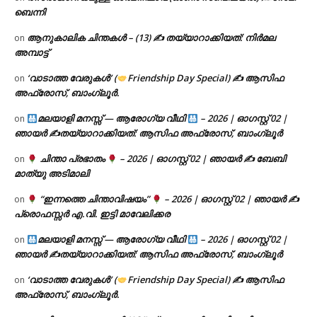
ബെന്നി
ആനുകാലിക ചിന്തകൾ – (13) ✍ തയ്യാറാക്കിയത്: നിർമല
on
അമ്പാട്ട്
‘വാടാത്ത വേരുകൾ’ (
Friendship Day Special) ✍ ആസിഫ
on
അഫ്രോസ്, ബാംഗ്ലൂർ.
മലയാളി മനസ്സ് — ആരോഗ്യ വീഥി
– 2026 | ഓഗസ്റ്റ് 02 |
on
ഞായർ ✍
തയ്യാറാക്കിയത്: ആസിഫ അഫ്രോസ്, ബാംഗ്ലൂർ
ചിന്താ പ്രഭാതം
– 2026 | ഓഗസ്റ്റ് 02 | ഞായർ ✍
ബേബി
on
മാത്യു അടിമാലി
“ഇന്നത്തെ ചിന്താവിഷയം”
– 2026 | ഓഗസ്റ്റ് 02 | ഞായർ ✍
on
പ്രൊഫസ്സർ എ.വി. ഇട്ടി മാവേലിക്കര
മലയാളി മനസ്സ് — ആരോഗ്യ വീഥി
– 2026 | ഓഗസ്റ്റ് 02 |
on
ഞായർ ✍
തയ്യാറാക്കിയത്: ആസിഫ അഫ്രോസ്, ബാംഗ്ലൂർ
‘വാടാത്ത വേരുകൾ’ (
Friendship Day Special) ✍ ആസിഫ
on
അഫ്രോസ്, ബാംഗ്ലൂർ.