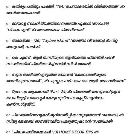
കതിരും പതിരും പംക്തി: (104) ‘ചെന്താമരയിൽ വിരിയാത്തത് ‘ ✍
on
ജസിയഷാജഹാൻ.
മലയാള സാഹിത്യത്തിലെ നക്ഷത്ര പൂക്കൾ (ഭാഗം 56)
on
“വി.കെ.എൻ” ✍ അവതരണം: പ്രഭ ദിനേഷ്
അമേരിക്ക – (26) “Taybee island” (യാത്രാ വിവരണം) ✍ റിറ്റ
on
മാനുവൽ, ഡൽഹി
കെ .എസ് . ആർ.ടി.സിയുടെ ആദ്യത്തെ ഫ്രണ്ട്ലി പദവി
on
സപര്യയ്ക്ക് പ്രഖ്യാപിച്ച് മന്ത്രി സിപി ജോൺ
സുധ അജിത്ത് എഴുതിയ നോവൽ “കോലധാരിയുടെ
on
അഗ്നികുണ്ഡങ്ങള്‍” , ✍ പുസ്തക പരിചയം: കെ ആർ. മോഹൻദാസ്
Open up ആകണോ? (Part -24) ✍ പ്രശാന്ത് വാസുദേവ് (മുൻ
on
ഡെപ്യൂട്ടി ഡയറക്ടർ കേരള ടൂറിസം വകുപ്പ് & ടൂറിസം
കൺസൾട്ടൻ്റ്).
ചില മടങ്ങിവരവുകൾ മുറിവേൽപ്പിക്കാനുള്ളതാണ്! (ലേഖനം) ✍️
on
സിജു ജേക്കബ്, ഓസ്‌ട്രേലിയ (എഴുത്തുകാരൻ/സഞ്ചാരി)
‘ ചില പൊടിക്കൈകൾ ‘ (3) HOME DECOR TIPS ✍
on