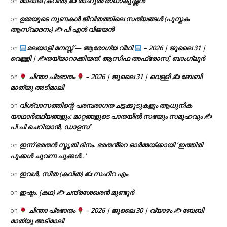
മാലാഖ (കവിത) ✍ രാഹുൽ രാധാകൃഷ്ണൻ
on
ഉമ്മയുടെ നുണകൾ ജീവിതത്തിലെ സത്യങ്ങൾ (പുസ്തക
on
ആസ്വാദനം) ✍ പി എൻ വിജയൻ
മലയാളി മനസ്സ് — ആരോഗ്യ വീഥി
– 2026 | ജൂലൈ 31 |
on
വെള്ളി | ✍
തയ്യാറാക്കിയത്: ആസിഫ അഫ്രോസ്, ബാംഗ്ലൂർ
ചിന്താ പ്രഭാതം
– 2026 | ജൂലൈ 31 | വെള്ളി ✍
ബേബി
on
മാത്യു അടിമാലി
വിശ്വാസത്തിന്റെ പരമ്പരാഗത ചട്ടക്കൂടുകളും ആധുനിക
on
യാഥാർത്ഥ്യങ്ങളും: മാറ്റങ്ങളുടെ പാതയിൽ സഭയും സമൂഹവും ✍
പി പി ചെറിയാൻ, ഡാളസ്
ഇന്ന് ഭരതൻ സ്മൃതി ദിനം. ഭരതൻ്റെ ഓർമ്മയ്ക്കായി ‘ഇത്തിരി
on
പൂക്കൾ ചുവന്ന പൂക്കൾ..’
ഇവൾ, സീത (കവിത) ✍ സഹീറ എം
on
ഇഷ്ടം. (കഥ) ✍ ചന്ദ്രശേഖരൻ മുണ്ടൂർ
on
ചിന്താ പ്രഭാതം
– 2026 | ജൂലൈ 30 | വ്യാഴം ✍
ബേബി
on
മാത്യു അടിമാലി