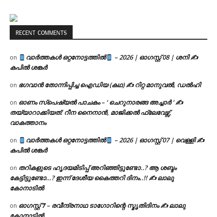
RECENT COMMENTS
വാർത്തകൾ ഒറ്റനോട്ടത്തിൽ
– 2026 | ഓഗസ്റ്റ് 08 | ശനി ✍
on
കപിൽ ശങ്കർ
ഭഗവാൻ തോന്നിപ്പിച്ച ഐഡിയ (കഥ) ✍ റിറ്റ മാനുവൽ, ഡൽഹി
on
ഓണം സ്പെഷ്യൽ പാചകം – ‘ ചെറുനാരങ്ങ അച്ചാർ ‘ ✍
on
തയ്യാറാക്കിയത്: റീന നൈനാൻ, മാജിക്കൽ ഫ്ലേവേഴ്സ്,
വാകത്താനം
വാർത്തകൾ ഒറ്റനോട്ടത്തിൽ
– 2026 | ഓഗസ്റ്റ് 07 | വെള്ളി ✍
on
കപിൽ ശങ്കർ
തറികളുടെ ഹൃദയമിടിപ്പ് അറിഞ്ഞിട്ടുണ്ടോ..? ആ ശബ്ദം
on
കേട്ടിട്ടുണ്ടോ…? ഇന്ന് ദേശീയ കൈത്തറി ദിനം..!! ✍ ലാലു
കോനാടിൽ
ഓഗസ്റ്റ് 𝟕 – രവീന്ദ്രനാഥ ടാഗോറിന്റെ സ്മൃതിദിനം ✍ ലാലു
on
കോനാടിൽ