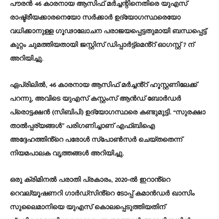
പൗരൻ 46 കാരനായ ആസിഫ് മർച്ചന്റിനെതിരെ യുഎസ്
രാഷ്ട്രീയക്കാരനെയോ സർക്കാർ ഉദ്യോഗസ്ഥരെയോ
വധിക്കാനുള്ള ഗൂഢാലോചന പരാജയപ്പെട്ടതുമായി ബന്ധപ്പെട്ട്
കുറ്റം ചുമത്തിയതായി ജസ്റ്റിസ് ഡിപ്പാർട്ട്‌മെൻ്റ് ഓഗസ്റ്റ് 7 ന്
അറിയിച്ചു.
ഏപ്രിലിൽ, 46 കാരനായ ആസിഫ് മർച്ചൻ്റ് ഹൂസ്റ്റണിലേക്ക്
പറന്നു, അവിടെ യുഎസ് കസ്റ്റംസ് ആൻഡ് ബോർഡർ
പ്രൊട്ടക്ഷൻ (സിബിപി) ഉദ്യോഗസ്ഥരെ കണ്ടുമുട്ടി. “സുരക്ഷാ
താൽപ്പര്യങ്ങൾ” പരിഗണിച്ചാണ് എഫ്ബിഐ
അദ്ദേഹത്തിൻ്റെ പരോൾ സ്പോൺസർ ചെയ്തതെന്ന്
നിയമപാലക വൃത്തങ്ങൾ അറിയിച്ചു.
ഒരു ക്രിമിനൽ പരാതി പ്രകാരം, 2020-ൽ ഇറാൻ്റെ
റെവല്യൂഷണറി ഗാർഡ്‌സിൻ്റെ ടോപ്പ് കമാൻഡർ ഖാസിം
സുലൈമാനിയെ യുഎസ് കൊലപ്പെടുത്തിയതിന്