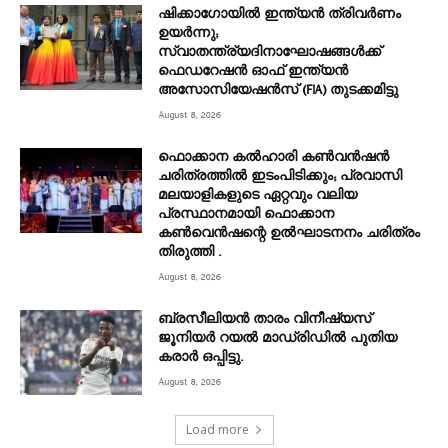
ഷിക്കാഗോയിൽ ഇന്ത്യൻ ത്രിവർണം
ഉയർന്നു;
സ്വാതന്ത്ര്യദിനാഘോഷങ്ങൾക്ക്
ഫെഡറേഷൻ ഓഫ് ഇന്ത്യൻ
അസോസിയേഷൻസ് (FIA) തുടക്കമിട്ടു
August 8, 2026
ഫൊക്കാന കൽഹാരി കൺവൻഷൻ
ചരിത്രത്തിൽ ഇടംപിടിക്കും; പ്രവാസി
മലയാളികളുടെ ഏറ്റവും വലിയ
പ്രസ്ഥാനമായി ഫൊക്കാന
കൺവെൻഷന്റെ ഉൽഘാടനനം ചരിത്രം
തിരുത്തി .
August 8, 2026
ബ്രസീലിയൻ താരം വിനീഷ്യസ്
ജൂനിയർ റയല്‍ മാഡ്രിഡില്‍ പുതിയ
കരാർ ഒപ്പിട്ടു.
August 8, 2026
Load more