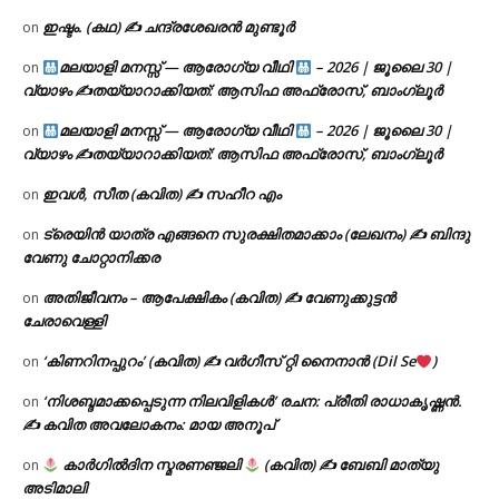
ഇഷ്ടം. (കഥ) ✍ ചന്ദ്രശേഖരൻ മുണ്ടൂർ
on
മലയാളി മനസ്സ് — ആരോഗ്യ വീഥി
– 2026 | ജൂലൈ 30 |
on
വ്യാഴം ✍
തയ്യാറാക്കിയത്: ആസിഫ അഫ്രോസ്, ബാംഗ്ലൂർ
മലയാളി മനസ്സ് — ആരോഗ്യ വീഥി
– 2026 | ജൂലൈ 30 |
on
വ്യാഴം ✍
തയ്യാറാക്കിയത്: ആസിഫ അഫ്രോസ്, ബാംഗ്ലൂർ
ഇവൾ, സീത (കവിത) ✍ സഹീറ എം
on
ട്രെയിൻ യാത്ര എങ്ങനെ സുരക്ഷിതമാക്കാം (ലേഖനം) ✍ ബിന്ദു
on
വേണു ചോറ്റാനിക്കര
അതിജീവനം – ആപേക്ഷികം (കവിത) ✍ വേണുക്കുട്ടൻ
on
ചേരാവെള്ളി
‘കിണറിനപ്പുറം’ (കവിത) ✍ വർഗീസ് റ്റി നൈനാൻ (Dil Se
)
on
‘നിശബ്ദമാക്കപ്പെടുന്ന നിലവിളികൾ’ രചന: പ്രീതി രാധാകൃഷ്ണൻ.
on
✍ കവിത അവലോകനം: മായ അനൂപ്
കാർഗിൽദിന സ്മരണഞ്ജലി
(കവിത) ✍ ബേബി മാത്യു
on
അടിമാലി