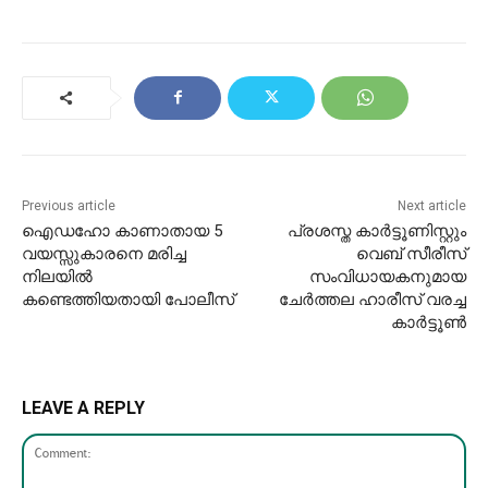
Previous article
Next article
ഐഡഹോ കാണാതായ 5
പ്രശസ്ത കാർട്ടൂണിസ്റ്റും
വയസ്സുകാരനെ മരിച്ച
വെബ് സീരീസ്
നിലയിൽ
സംവിധായകനുമായ
കണ്ടെത്തിയതായി പോലീസ്
ചേർത്തല ഹാരീസ് വരച്ച
കാർട്ടൂൺ
LEAVE A REPLY