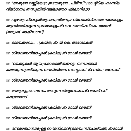
“അരുതേ ഉണ്ണിയേട്ടാ ഇടയരുതേ.. പ്ലീസ് ” (രാഷ്ട്രീയ ഹാസ്യ
on
വിമർശനം) ✍സുനിൽ വല്ലാത്തറ ഫ്ലോറിഡാ
പുഴയും പ്രകൃതിയും മനുഷ്യനും: വിവേകമില്ലാത്ത നയങ്ങളും
on
ആവർത്തിക്കുന്ന ദുരന്തങ്ങളും ✍ റവ. ജെയിംസ് കെ. ജോൺ
(ലബ്ബക്ക്, ടെക്സാസ്)
ഓണക്കാലം….. (കവിത) ✍ വി.കെ. അശോകൻ
on
ശ്രാവണനിലാപ്പാൽ (കവിത) ✍ റോമി ബെന്നി
on
“വാക്കുകൾ ആയുധമാകാതിരിക്കട്ടെ: ബന്ധങ്ങൾ
on
കാത്തുസൂക്ഷിക്കുന്ന നവവിമർശന സംസ്കാരം” ✍️ സിജു ജേക്കബ്
ശ്രാവണനിലാപ്പാൽ (കവിത) ✍ റോമി ബെന്നി
on
വേരുകളുടെ ഗന്ധം തേടുന്ന തിരുവോണം ✍ അഷ്റഫ്
on
കാളത്തോട്
ശ്രാവണനിലാപ്പാൽ (കവിത) ✍ റോമി ബെന്നി
on
ശ്രാവണനിലാപ്പാൽ (കവിത) ✍ റോമി ബെന്നി
on
രസരാജഗന്ധമുള്ള ഓർമനിലാവ് (ഓണം സ്‌പെഷ്യൽ) ✍റോമി
on