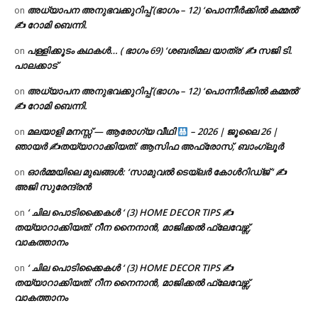
അധ്യാപന അനുഭവക്കുറിപ്പ് (ഭാഗം – 12) ‘പൊന്നീർക്കിൽ കമ്മൽ’
on
✍ റോമി ബെന്നി.
പള്ളിക്കൂടം കഥകൾ… ( ഭാഗം 69) ‘ശബരിമല യാത്ര’ ✍ സജി ടി.
on
പാലക്കാട്
അധ്യാപന അനുഭവക്കുറിപ്പ് (ഭാഗം – 12) ‘പൊന്നീർക്കിൽ കമ്മൽ’
on
✍ റോമി ബെന്നി.
മലയാളി മനസ്സ് — ആരോഗ്യ വീഥി
– 2026 | ജൂലൈ 26 |
on
ഞായർ ✍
തയ്യാറാക്കിയത്: ആസിഫ അഫ്രോസ്, ബാംഗ്ലൂർ
ഓർമ്മയിലെ മുഖങ്ങൾ: ‘സാമുവൽ ടെയ്ലർ കോൾറിഡ്ജ് ‘ ✍
on
അജി സുരേന്ദ്രൻ
‘ ചില പൊടിക്കൈകൾ ‘ (3) HOME DECOR TIPS ✍
on
തയ്യാറാക്കിയത്: റീന നൈനാൻ, മാജിക്കൽ ഫ്ലേവേഴ്സ്,
വാകത്താനം
‘ ചില പൊടിക്കൈകൾ ‘ (3) HOME DECOR TIPS ✍
on
തയ്യാറാക്കിയത്: റീന നൈനാൻ, മാജിക്കൽ ഫ്ലേവേഴ്സ്,
വാകത്താനം