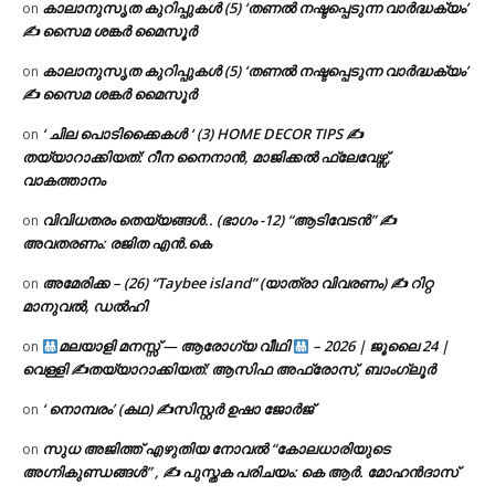
കാലാനുസൃത കുറിപ്പുകൾ (5) ‘തണൽ നഷ്ടപ്പെടുന്ന വാർദ്ധക്യം’
on
✍ സൈമ ശങ്കർ മൈസൂർ
കാലാനുസൃത കുറിപ്പുകൾ (5) ‘തണൽ നഷ്ടപ്പെടുന്ന വാർദ്ധക്യം’
on
✍ സൈമ ശങ്കർ മൈസൂർ
‘ ചില പൊടിക്കൈകൾ ‘ (3) HOME DECOR TIPS ✍
on
തയ്യാറാക്കിയത്: റീന നൈനാൻ, മാജിക്കൽ ഫ്ലേവേഴ്സ്,
വാകത്താനം
വിവിധതരം തെയ്യങ്ങൾ.. (ഭാഗം -12) “ആടിവേടൻ” ✍
on
അവതരണം: രജിത എൻ.കെ
അമേരിക്ക – (26) “Taybee island” (യാത്രാ വിവരണം) ✍ റിറ്റ
on
മാനുവൽ, ഡൽഹി
മലയാളി മനസ്സ് — ആരോഗ്യ വീഥി
– 2026 | ജൂലൈ 24 |
on
വെള്ളി ✍
തയ്യാറാക്കിയത്: ആസിഫ അഫ്രോസ്, ബാംഗ്ലൂർ
‘ നൊമ്പരം’ (കഥ) ✍സിസ്റ്റർ ഉഷാ ജോർജ്
on
സുധ അജിത്ത് എഴുതിയ നോവൽ “കോലധാരിയുടെ
on
അഗ്നികുണ്ഡങ്ങള്‍” , ✍ പുസ്തക പരിചയം: കെ ആർ. മോഹൻദാസ്