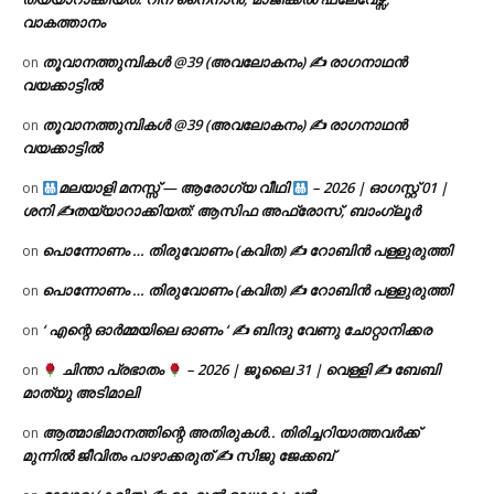
വാകത്താനം
തൂവാനത്തുമ്പികൾ @39 (അവലോകനം) ✍ രാഗനാഥൻ
on
വയക്കാട്ടിൽ
തൂവാനത്തുമ്പികൾ @39 (അവലോകനം) ✍ രാഗനാഥൻ
on
വയക്കാട്ടിൽ
മലയാളി മനസ്സ് — ആരോഗ്യ വീഥി
– 2026 | ഓഗസ്റ്റ് 01 |
on
ശനി ✍
തയ്യാറാക്കിയത്: ആസിഫ അഫ്രോസ്, ബാംഗ്ലൂർ
പൊന്നോണം … തിരുവോണം (കവിത) ✍ റോബിൻ പള്ളുരുത്തി
on
പൊന്നോണം … തിരുവോണം (കവിത) ✍ റോബിൻ പള്ളുരുത്തി
on
‘ എന്റെ ഓർമ്മയിലെ ഓണം ‘ ✍ ബിന്ദു വേണു ചോറ്റാനിക്കര
on
ചിന്താ പ്രഭാതം
– 2026 | ജൂലൈ 31 | വെള്ളി ✍
ബേബി
on
മാത്യു അടിമാലി
ആത്മാഭിമാനത്തിന്റെ അതിരുകൾ.. തിരിച്ചറിയാത്തവർക്ക്
on
മുന്നിൽ ജീവിതം പാഴാക്കരുത് ✍️ സിജു ജേക്കബ്