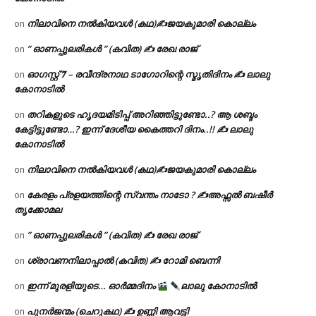
നിലാവിനെ നൽകിയവൾ (കഥ)✍ജയകുമാരി കൊല്ലം
on
” ഓണപ്പുലരികൾ ” (കവിത) ✍ രേഖ രാജ്
on
ഓഗസ്റ്റ് 𝟕 – രവീന്ദ്രനാഥ ടാഗോറിന്റെ സ്മൃതിദിനം ✍ ലാലു
on
കോനാടിൽ
തറികളുടെ ഹൃദയമിടിപ്പ് അറിഞ്ഞിട്ടുണ്ടോ..? ആ ശബ്ദം
on
കേട്ടിട്ടുണ്ടോ…? ഇന്ന് ദേശീയ കൈത്തറി ദിനം..!! ✍ ലാലു
കോനാടിൽ
നിലാവിനെ നൽകിയവൾ (കഥ)✍ജയകുമാരി കൊല്ലം
on
കേരളം പ്രളയത്തിന്റെ സ്വന്തം നാടോ ? ✍️അഫ്സൽ ബഷീർ
on
തൃക്കോമല
” ഓണപ്പുലരികൾ ” (കവിത) ✍ രേഖ രാജ്
on
ശ്രാവണനിലാപ്പാൽ (കവിത) ✍ റോമി ബെന്നി
on
ഇന്ന് മുരളിയുടെ… ഓർമ്മദിനം
ലാലു കോനാടിൽ
on
പുനർജന്മം (ചെറുകഥ) ✍ ഉണ്ണി ആവട്ടി
on