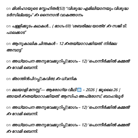
മിശിഹായുടെ സ്നേഹിതർ(53) “വിശുദ്ധ എമിലിയാനയും വിശുദ്ധ
on
ടര്‍സില്ലയും” ✍ നൈനാൻ വാകത്താനം
പള്ളിക്കൂടം കഥകൾ… ( ഭാഗം 69) ‘ശബരിമല യാത്ര’ ✍ സജി ടി.
on
പാലക്കാട്
ആനുകാലിക ചിന്തകൾ – 12 ✍തയ്യാറാക്കിയത്: നിർമല
on
അമ്പാട്ട്
അധ്യാപന അനുഭവക്കുറിപ്പ് (ഭാഗം – 12) ‘പൊന്നീർക്കിൽ കമ്മൽ’
on
✍ റോമി ബെന്നി.
ഭ്രാന്തിൻപിറപ്പ് (കവിത) ✍ ധ്വനിക
on
മലയാളി മനസ്സ് — ആരോഗ്യ വീഥി
– 2026 | ജൂലൈ 26 |
on
ഞായർ ✍
തയ്യാറാക്കിയത്: ആസിഫ അഫ്രോസ്, ബാംഗ്ലൂർ
അധ്യാപന അനുഭവക്കുറിപ്പ് (ഭാഗം – 12) ‘പൊന്നീർക്കിൽ കമ്മൽ’
on
✍ റോമി ബെന്നി.
അധ്യാപന അനുഭവക്കുറിപ്പ് (ഭാഗം – 12) ‘പൊന്നീർക്കിൽ കമ്മൽ’
on
✍ റോമി ബെന്നി.