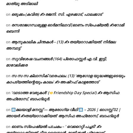
മാത്യു അടിമാലി
ഒരുക്കം (കവിത) ✍ രജനി. സി. എഴക്കാട്, പാലക്കാട്
on
രസരാജഗന്ധമുള്ള ഓർമനിലാവ് (ഓണം സ്‌പെഷ്യൽ) ✍റോമി
on
ബെന്നി
ആനുകാലിക ചിന്തകൾ – (13) ✍ തയ്യാറാക്കിയത്: നിർമല
on
അമ്പാട്ട്
സുവിശേഷ വചനങ്ങൾ (164) പ്രൊഫസ്സർ എ.വി. ഇട്ടി,
on
മാവേലിക്കര
സ സ സ ക്ലാസിക് വാരഫലം: (13) ‘ആഗോള യുദ്ധങ്ങളുടെയും
on
കാപട്യത്തിന്റെയും കാലം’ ✍ അഷ്റഫ് കാളത്തോട്
‘വാടാത്ത വേരുകൾ’ (
Friendship Day Special) ✍ ആസിഫ
on
അഫ്രോസ്, ബാംഗ്ലൂർ.
മലയാളി മനസ്സ് — ആരോഗ്യ വീഥി
– 2026 | ഓഗസ്റ്റ് 02 |
on
ഞായർ ✍
തയ്യാറാക്കിയത്: ആസിഫ അഫ്രോസ്, ബാംഗ്ലൂർ
ഓണം സ്പെഷ്യൽ പാചകം – ‘ വെറൈറ്റി പച്ചടി’ ✍
on
തയ്യാറാക്കിയത്: റീന നൈനാൻ, മാജിക്കൽ ഫ്ലേവേഴ്സ്,