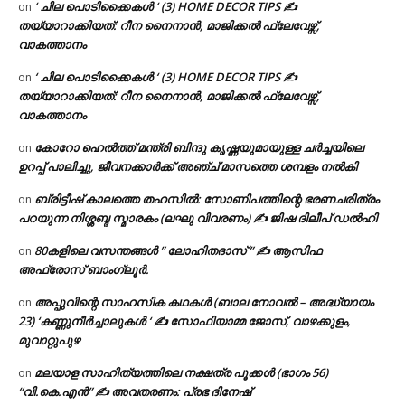
‘ ചില പൊടിക്കൈകൾ ‘ (3) HOME DECOR TIPS ✍
on
തയ്യാറാക്കിയത്: റീന നൈനാൻ, മാജിക്കൽ ഫ്ലേവേഴ്സ്,
വാകത്താനം
‘ ചില പൊടിക്കൈകൾ ‘ (3) HOME DECOR TIPS ✍
on
തയ്യാറാക്കിയത്: റീന നൈനാൻ, മാജിക്കൽ ഫ്ലേവേഴ്സ്,
വാകത്താനം
കോറോ ഹെൽത്ത് മന്ത്രി ബിന്ദു കൃഷ്ണയുമായുള്ള ചർച്ചയിലെ
on
ഉറപ്പ് പാലിച്ചു, ജീവനക്കാർക്ക് അഞ്ച് മാസത്തെ ശമ്പളം നൽകി
ബ്രിട്ടീഷ് കാലത്തെ തഹസിൽ: സോണിപത്തിന്റെ ഭരണചരിത്രം
on
പറയുന്ന നിശ്ശബ്ദ സ്മാരകം (ലഘു വിവരണം) ✍ ജിഷ ദിലീപ് ഡൽഹി
80കളിലെ വസന്തങ്ങൾ ” ലോഹിതദാസ് ” ✍ ആസിഫ
on
അഫ്രോസ് ബാംഗ്ലൂർ.
അപ്പുവിന്റെ സാഹസിക കഥകൾ (ബാല നോവൽ – അദ്ധ്യായം
on
23) ‘കണ്ണുനീർച്ചാലുകൾ ‘ ✍ സോഫിയാമ്മ ജോസ്, വാഴക്കുളം,
മുവാറ്റുപുഴ
മലയാള സാഹിത്യത്തിലെ നക്ഷത്ര പൂക്കൾ (ഭാഗം 56)
on
“വി.കെ.എൻ” ✍ അവതരണം: പ്രഭ ദിനേഷ്