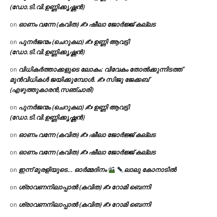
(ഡോ.ടി.വി.ഉണ്ണിക്കൃഷ്ണൻ)
ഓണം വന്നേ (കവിത) ✍ ഷീലാ ജോർജ്ജ് കല്ലട
on
പുനർജന്മം (ചെറുകഥ) ✍ ഉണ്ണി ആവട്ടി
on
(ഡോ.ടി.വി.ഉണ്ണിക്കൃഷ്ണൻ)
വിധികർത്താക്കളുടെ ലോകം: വിവേകം തോൽക്കുന്നിടത്ത്
on
മുൻവിധികൾ ജയിക്കുമ്പോൾ. ✍️ സിജു ജേക്കബ്
(എഴുത്തുകാരൻ,സഞ്ചാരി)
പുനർജന്മം (ചെറുകഥ) ✍ ഉണ്ണി ആവട്ടി
on
(ഡോ.ടി.വി.ഉണ്ണിക്കൃഷ്ണൻ)
ഓണം വന്നേ (കവിത) ✍ ഷീലാ ജോർജ്ജ് കല്ലട
on
ഓണം വന്നേ (കവിത) ✍ ഷീലാ ജോർജ്ജ് കല്ലട
on
ഇന്ന് മുരളിയുടെ… ഓർമ്മദിനം
ലാലു കോനാടിൽ
on
ശ്രാവണനിലാപ്പാൽ (കവിത) ✍ റോമി ബെന്നി
on
ശ്രാവണനിലാപ്പാൽ (കവിത) ✍ റോമി ബെന്നി
on