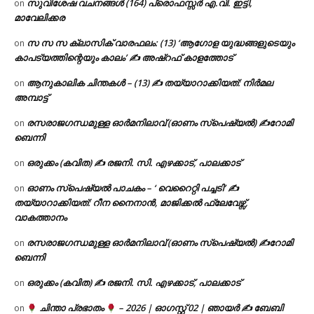
സുവിശേഷ വചനങ്ങൾ (164) പ്രൊഫസ്സർ എ.വി. ഇട്ടി,
on
മാവേലിക്കര
സ സ സ ക്ലാസിക് വാരഫലം: (13) ‘ആഗോള യുദ്ധങ്ങളുടെയും
on
കാപട്യത്തിന്റെയും കാലം’ ✍ അഷ്റഫ് കാളത്തോട്
ആനുകാലിക ചിന്തകൾ – (13) ✍ തയ്യാറാക്കിയത്: നിർമല
on
അമ്പാട്ട്
രസരാജഗന്ധമുള്ള ഓർമനിലാവ് (ഓണം സ്‌പെഷ്യൽ) ✍റോമി
on
ബെന്നി
ഒരുക്കം (കവിത) ✍ രജനി. സി. എഴക്കാട്, പാലക്കാട്
on
ഓണം സ്പെഷ്യൽ പാചകം – ‘ വെറൈറ്റി പച്ചടി’ ✍
on
തയ്യാറാക്കിയത്: റീന നൈനാൻ, മാജിക്കൽ ഫ്ലേവേഴ്സ്,
വാകത്താനം
രസരാജഗന്ധമുള്ള ഓർമനിലാവ് (ഓണം സ്‌പെഷ്യൽ) ✍റോമി
on
ബെന്നി
ഒരുക്കം (കവിത) ✍ രജനി. സി. എഴക്കാട്, പാലക്കാട്
on
ചിന്താ പ്രഭാതം
– 2026 | ഓഗസ്റ്റ് 02 | ഞായർ ✍
ബേബി
on