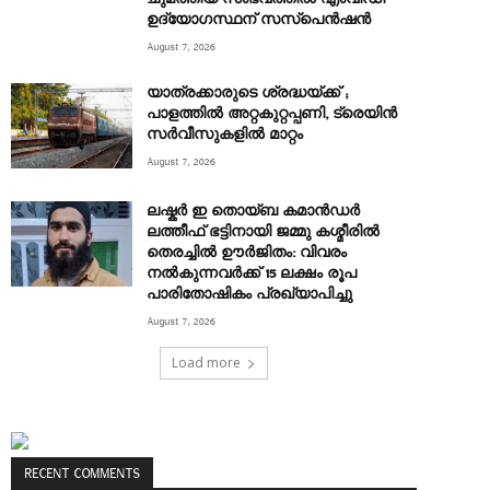
ഉദ്യോഗസ്ഥന് സസ്പെൻഷൻ
August 7, 2026
യാത്രക്കാരുടെ ശ്രദ്ധയ്ക്ക് ;
പാളത്തിൽ അറ്റകുറ്റപ്പണി, ട്രെയിൻ
സര്‍വീസുകളിൽ മാറ്റം
August 7, 2026
ലഷ്കർ ഇ തൊയ്ബ കമാൻഡർ
ലത്തീഫ് ഭട്ടിനായി ജമ്മു കശ്മീരിൽ
തെരച്ചിൽ ഊർജിതം: വിവരം
നൽകുന്നവർക്ക് 15 ലക്ഷം രൂപ
പാരിതോഷികം പ്രഖ്യാപിച്ചു
August 7, 2026
Load more
RECENT COMMENTS