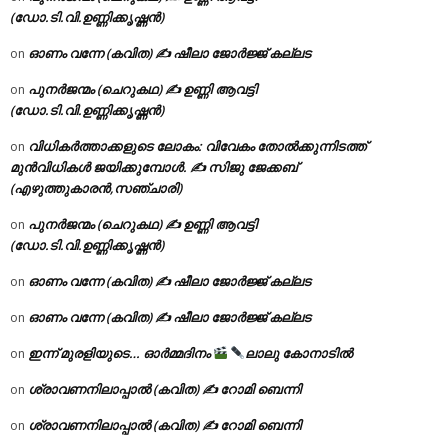
(ഡോ.ടി.വി.ഉണ്ണിക്കൃഷ്ണൻ)
ഓണം വന്നേ (കവിത) ✍ ഷീലാ ജോർജ്ജ് കല്ലട
on
പുനർജന്മം (ചെറുകഥ) ✍ ഉണ്ണി ആവട്ടി
on
(ഡോ.ടി.വി.ഉണ്ണിക്കൃഷ്ണൻ)
വിധികർത്താക്കളുടെ ലോകം: വിവേകം തോൽക്കുന്നിടത്ത്
on
മുൻവിധികൾ ജയിക്കുമ്പോൾ. ✍️ സിജു ജേക്കബ്
(എഴുത്തുകാരൻ,സഞ്ചാരി)
പുനർജന്മം (ചെറുകഥ) ✍ ഉണ്ണി ആവട്ടി
on
(ഡോ.ടി.വി.ഉണ്ണിക്കൃഷ്ണൻ)
ഓണം വന്നേ (കവിത) ✍ ഷീലാ ജോർജ്ജ് കല്ലട
on
ഓണം വന്നേ (കവിത) ✍ ഷീലാ ജോർജ്ജ് കല്ലട
on
ഇന്ന് മുരളിയുടെ… ഓർമ്മദിനം
ലാലു കോനാടിൽ
on
ശ്രാവണനിലാപ്പാൽ (കവിത) ✍ റോമി ബെന്നി
on
ശ്രാവണനിലാപ്പാൽ (കവിത) ✍ റോമി ബെന്നി
on