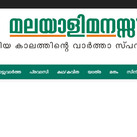
ട്ടുവാർത്ത
പ്രവാസി
കഥ/കവിത
യാത്ര
മതം
സിന