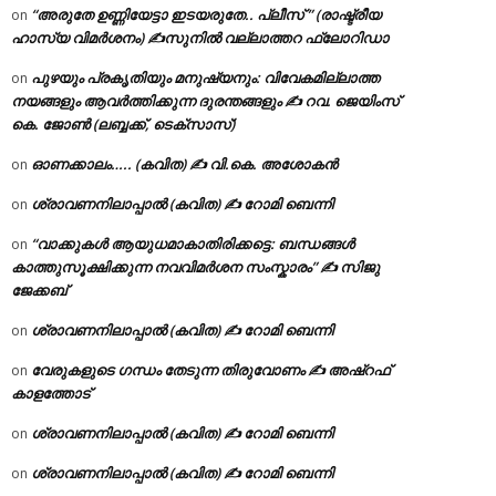
“അരുതേ ഉണ്ണിയേട്ടാ ഇടയരുതേ.. പ്ലീസ് ” (രാഷ്ട്രീയ
on
ഹാസ്യ വിമർശനം) ✍സുനിൽ വല്ലാത്തറ ഫ്ലോറിഡാ
പുഴയും പ്രകൃതിയും മനുഷ്യനും: വിവേകമില്ലാത്ത
on
നയങ്ങളും ആവർത്തിക്കുന്ന ദുരന്തങ്ങളും ✍ റവ. ജെയിംസ്
കെ. ജോൺ (ലബ്ബക്ക്, ടെക്സാസ്)
ഓണക്കാലം….. (കവിത) ✍ വി.കെ. അശോകൻ
on
ശ്രാവണനിലാപ്പാൽ (കവിത) ✍ റോമി ബെന്നി
on
“വാക്കുകൾ ആയുധമാകാതിരിക്കട്ടെ: ബന്ധങ്ങൾ
on
കാത്തുസൂക്ഷിക്കുന്ന നവവിമർശന സംസ്കാരം” ✍️ സിജു
ജേക്കബ്
ശ്രാവണനിലാപ്പാൽ (കവിത) ✍ റോമി ബെന്നി
on
വേരുകളുടെ ഗന്ധം തേടുന്ന തിരുവോണം ✍ അഷ്റഫ്
on
കാളത്തോട്
ശ്രാവണനിലാപ്പാൽ (കവിത) ✍ റോമി ബെന്നി
on
ശ്രാവണനിലാപ്പാൽ (കവിത) ✍ റോമി ബെന്നി
on