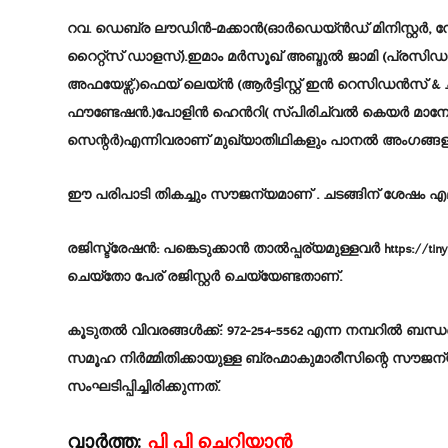
റവ. ഡെബ്ര ലൗഡിൻ-മക്കാൻ(ഓർഡെയ്ൻഡ് മിനിസ്റ്റർ, ന
റൈറ്റ്സ് ഡാളസ്).ഇമാം മർസൂഖ് അബ്ദുൽ ജാമി (പ്രസിഡ
അഫയേഴ്സ്.)ഫെയ് ലെയ്ൻ (ആർട്ടിസ്റ്റ് ഇൻ റെസിഡൻസ് 
ഫൗണ്ടേഷൻ.)പോളിൻ ഹെൻറി( സ്പിരിച്വൽ കെയർ മാനേജർ
സെന്റർ)എന്നിവരാണ്‌ മുഖ്യാതിഥികളും പാനൽ അംഗങ്ങളു
ഈ പരിപാടി തികച്ചും സൗജന്യമാണ് . ചടങ്ങിന് ശേഷം എല്
രജിസ്ട്രേഷൻ: പങ്കെടുക്കാൻ താൽപ്പര്യമുള്ളവർ https://tin
ചെയ്തോ പേര് രജിസ്റ്റർ ചെയ്യേണ്ടതാണ്.
കൂടുതൽ വിവരങ്ങൾക്ക്: 972-254-5562 എന്ന നമ്പറിൽ ബന
സമൂഹ നിർമ്മിതിക്കായുള്ള ബ്രഹ്മാകുമാരീസിന്റെ സൗജന
സംഘടിപ്പിച്ചിരിക്കുന്നത്.
വാർത്ത:
പി പി ചെറിയാൻ