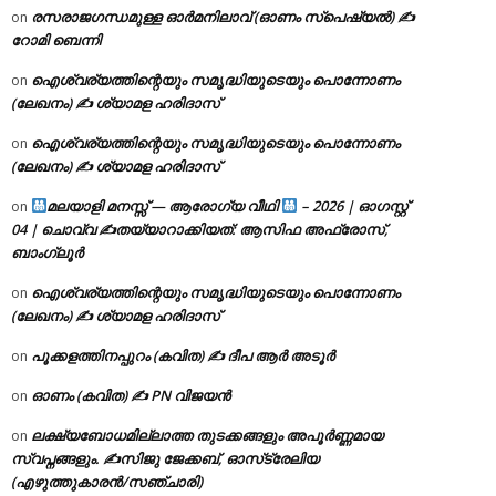
രസരാജഗന്ധമുള്ള ഓർമനിലാവ് (ഓണം സ്‌പെഷ്യൽ) ✍
on
റോമി ബെന്നി
ഐശ്വര്യത്തിന്റെയും സമൃദ്ധിയുടെയും പൊന്നോണം
on
(ലേഖനം) ✍ ശ്യാമള ഹരിദാസ്
ഐശ്വര്യത്തിന്റെയും സമൃദ്ധിയുടെയും പൊന്നോണം
on
(ലേഖനം) ✍ ശ്യാമള ഹരിദാസ്
മലയാളി മനസ്സ് — ആരോഗ്യ വീഥി
– 2026 | ഓഗസ്റ്റ്
on
04 | ചൊവ്വ ✍
തയ്യാറാക്കിയത്: ആസിഫ അഫ്രോസ്,
ബാംഗ്ലൂർ
ഐശ്വര്യത്തിന്റെയും സമൃദ്ധിയുടെയും പൊന്നോണം
on
(ലേഖനം) ✍ ശ്യാമള ഹരിദാസ്
പൂക്കളത്തിനപ്പുറം (കവിത) ✍ ദീപ ആർ അടൂർ
on
ഓണം (കവിത) ✍ PN വിജയൻ
on
ലക്ഷ്യബോധമില്ലാത്ത തുടക്കങ്ങളും അപൂർണ്ണമായ
on
സ്വപ്നങ്ങളും. ✍️സിജു ജേക്കബ്, ഓസ്‌ട്രേലിയ
(എഴുത്തുകാരൻ/സഞ്ചാരി)