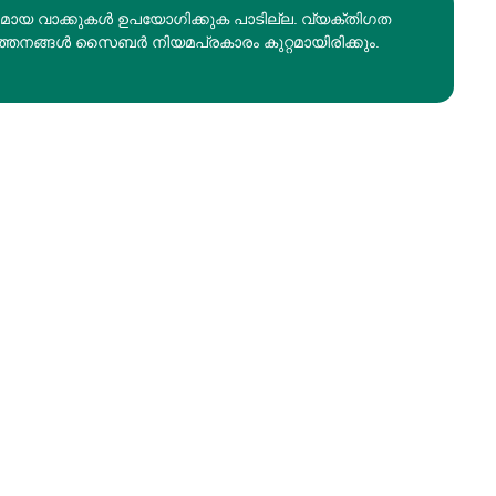
രമായ വാക്കുകൾ ഉപയോഗിക്കുക പാടില്ല. വ്യക്തിഗത
ത്തനങ്ങൾ സൈബർ നിയമപ്രകാരം കുറ്റമായിരിക്കും.