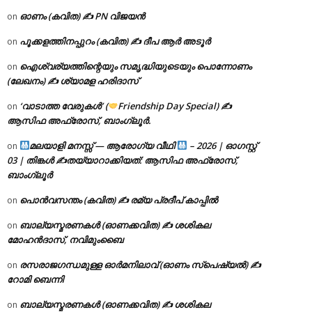
ഓണം (കവിത) ✍ PN വിജയൻ
on
പൂക്കളത്തിനപ്പുറം (കവിത) ✍ ദീപ ആർ അടൂർ
on
ഐശ്വര്യത്തിന്റെയും സമൃദ്ധിയുടെയും പൊന്നോണം
on
(ലേഖനം) ✍ ശ്യാമള ഹരിദാസ്
‘വാടാത്ത വേരുകൾ’ (
Friendship Day Special) ✍
on
ആസിഫ അഫ്രോസ്, ബാംഗ്ലൂർ.
മലയാളി മനസ്സ് — ആരോഗ്യ വീഥി
– 2026 | ഓഗസ്റ്റ്
on
03 | തിങ്കൾ ✍
തയ്യാറാക്കിയത്: ആസിഫ അഫ്രോസ്,
ബാംഗ്ലൂർ
പൊൻവസന്തം (കവിത) ✍ രമ്യ പ്രദീപ് കാപ്പിൽ
on
ബാല്യസ്മരണകൾ (ഓണക്കവിത) ✍ ശശികല
on
മോഹൻദാസ്, നവിമുംബൈ
രസരാജഗന്ധമുള്ള ഓർമനിലാവ് (ഓണം സ്‌പെഷ്യൽ) ✍
on
റോമി ബെന്നി
ബാല്യസ്മരണകൾ (ഓണക്കവിത) ✍ ശശികല
on