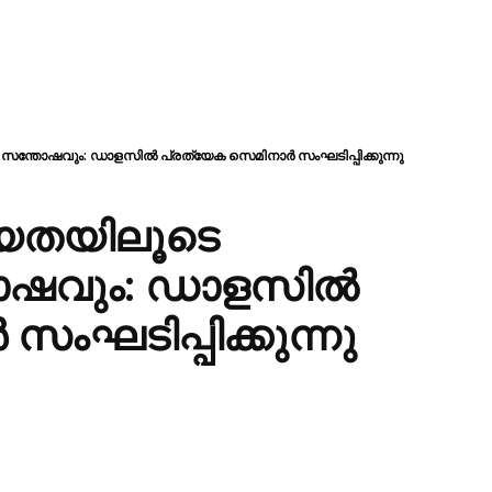
്തോഷവും: ഡാളസിൽ പ്രത്യേക സെമിനാർ സംഘടിപ്പിക്കുന്നു
യതയിലൂടെ
ോഷവും: ഡാളസിൽ
ംഘടിപ്പിക്കുന്നു