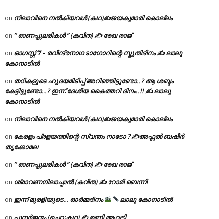
നിലാവിനെ നൽകിയവൾ (കഥ)✍ജയകുമാരി കൊല്ലം
on
” ഓണപ്പുലരികൾ ” (കവിത) ✍ രേഖ രാജ്
on
ഓഗസ്റ്റ് 𝟕 – രവീന്ദ്രനാഥ ടാഗോറിന്റെ സ്മൃതിദിനം ✍ ലാലു
on
കോനാടിൽ
തറികളുടെ ഹൃദയമിടിപ്പ് അറിഞ്ഞിട്ടുണ്ടോ..? ആ ശബ്ദം
on
കേട്ടിട്ടുണ്ടോ…? ഇന്ന് ദേശീയ കൈത്തറി ദിനം..!! ✍ ലാലു
കോനാടിൽ
നിലാവിനെ നൽകിയവൾ (കഥ)✍ജയകുമാരി കൊല്ലം
on
കേരളം പ്രളയത്തിന്റെ സ്വന്തം നാടോ ? ✍️അഫ്സൽ ബഷീർ
on
തൃക്കോമല
” ഓണപ്പുലരികൾ ” (കവിത) ✍ രേഖ രാജ്
on
ശ്രാവണനിലാപ്പാൽ (കവിത) ✍ റോമി ബെന്നി
on
ഇന്ന് മുരളിയുടെ… ഓർമ്മദിനം
ലാലു കോനാടിൽ
on
പുനർജന്മം (ചെറുകഥ) ✍ ഉണ്ണി ആവട്ടി
on