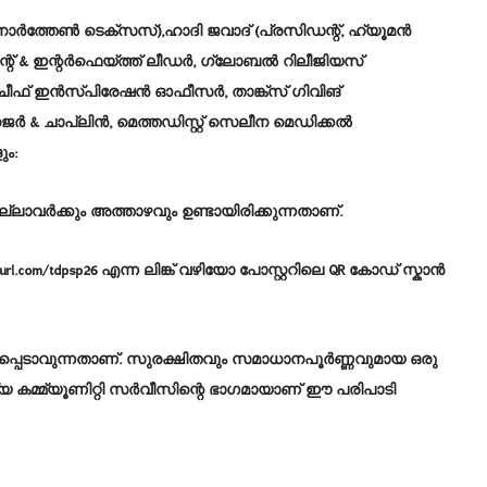
ോർത്തേൺ ടെക്സസ്),ഹാദി ജവാദ് (പ്രസിഡന്റ്, ഹ്യൂമൻ
ന്റ് & ഇന്റർഫെയ്ത്ത് ലീഡർ, ഗ്ലോബൽ റിലീജിയസ്
& ചീഫ് ഇൻസ്പിരേഷൻ ഓഫീസർ, താങ്ക്സ് ഗിവിങ്
 & ചാപ്ലിൻ, മെത്തഡിസ്റ്റ് സെലീന മെഡിക്കൽ
ം:
ലാവർക്കും അത്താഴവും ഉണ്ടായിരിക്കുന്നതാണ്.
yurl.com/tdpsp26 എന്ന ലിങ്ക് വഴിയോ പോസ്റ്ററിലെ QR കോഡ് സ്കാൻ
്ധപ്പെടാവുന്നതാണ്. സുരക്ഷിതവും സമാധാനപൂർണ്ണവുമായ ഒരു
്യ കമ്മ്യൂണിറ്റി സർവീസിന്റെ ഭാഗമായാണ് ഈ പരിപാടി