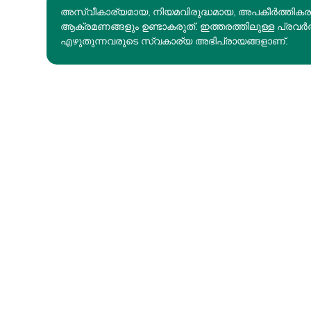
അസ്വീകാര്യമായ, നിയമവിരുദ്ധമായ, അപകീര്‍ത്തിക
ആക്രമണങ്ങളും ഉണ്ടാകരുത്. ഇത്തരത്തിലുള്ള പ്രവർ
എഴുതുന്നവരുടെ സ്വകാര്യ അഭിപ്രായങ്ങളാണ്.