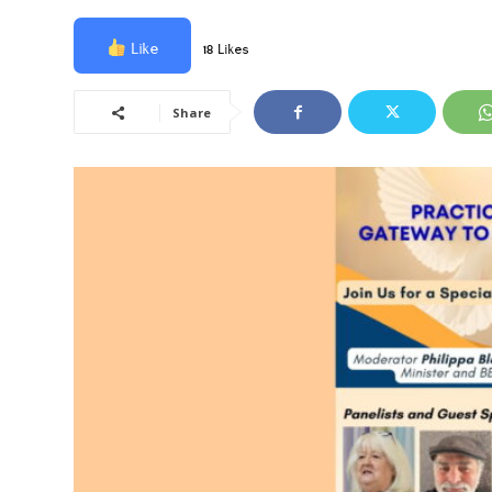
Like
18 Likes
Share