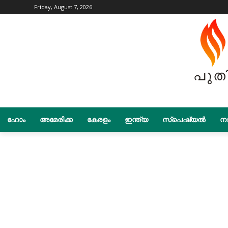
Friday, August 7, 2026
ഹോം
അമേരിക്ക
കേരളം
ഇന്ത്യ
സ്പെഷ്യൽ
നാ