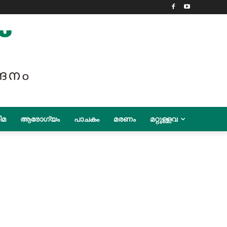
ിമ
ആരോഗ്യം
പാചകം
മരണം
മറ്റുള്ളവ