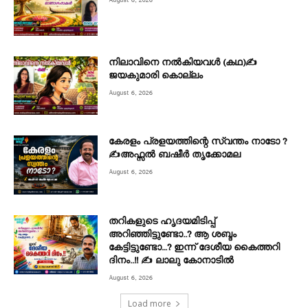
നിലാവിനെ നൽകിയവൾ (കഥ)✍
ജയകുമാരി കൊല്ലം
August 6, 2026
കേരളം പ്രളയത്തിന്റെ സ്വന്തം നാടോ ?
✍️അഫ്സൽ ബഷീർ തൃക്കോമല
August 6, 2026
തറികളുടെ ഹൃദയമിടിപ്പ്
അറിഞ്ഞിട്ടുണ്ടോ..? ആ ശബ്ദം
കേട്ടിട്ടുണ്ടോ…? ഇന്ന് ദേശീയ കൈത്തറി
ദിനം..!! ✍ ലാലു കോനാടിൽ
August 6, 2026
Load more