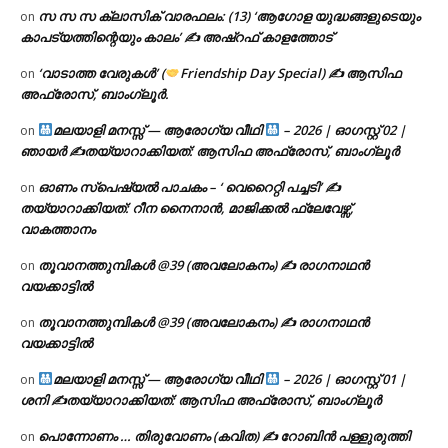
സ സ സ ക്ലാസിക് വാരഫലം: (13) ‘ആഗോള യുദ്ധങ്ങളുടെയും
on
കാപട്യത്തിന്റെയും കാലം’ ✍ അഷ്റഫ് കാളത്തോട്
‘വാടാത്ത വേരുകൾ’ (
Friendship Day Special) ✍ ആസിഫ
on
അഫ്രോസ്, ബാംഗ്ലൂർ.
മലയാളി മനസ്സ് — ആരോഗ്യ വീഥി
– 2026 | ഓഗസ്റ്റ് 02 |
on
ഞായർ ✍
തയ്യാറാക്കിയത്: ആസിഫ അഫ്രോസ്, ബാംഗ്ലൂർ
ഓണം സ്പെഷ്യൽ പാചകം – ‘ വെറൈറ്റി പച്ചടി’ ✍
on
തയ്യാറാക്കിയത്: റീന നൈനാൻ, മാജിക്കൽ ഫ്ലേവേഴ്സ്,
വാകത്താനം
തൂവാനത്തുമ്പികൾ @39 (അവലോകനം) ✍ രാഗനാഥൻ
on
വയക്കാട്ടിൽ
തൂവാനത്തുമ്പികൾ @39 (അവലോകനം) ✍ രാഗനാഥൻ
on
വയക്കാട്ടിൽ
മലയാളി മനസ്സ് — ആരോഗ്യ വീഥി
– 2026 | ഓഗസ്റ്റ് 01 |
on
ശനി ✍
തയ്യാറാക്കിയത്: ആസിഫ അഫ്രോസ്, ബാംഗ്ലൂർ
പൊന്നോണം … തിരുവോണം (കവിത) ✍ റോബിൻ പള്ളുരുത്തി
on