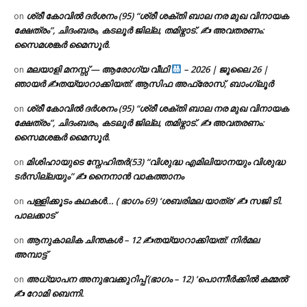
ശ്രീ കോവിൽ ദർശനം (95) “ശ്രീ ശക്തി ബാല നര മുഖ വിനായക
on
ക്ഷേത്രം”, ചിദംബരം, കടലൂർ ജില്ല, തമിഴ്നാട്. ✍ അവതരണം:
സൈമശങ്കർ മൈസൂർ.
മലയാളി മനസ്സ് — ആരോഗ്യ വീഥി
– 2026 | ജൂലൈ 26 |
on
ഞായർ ✍
തയ്യാറാക്കിയത്: ആസിഫ അഫ്രോസ്, ബാംഗ്ലൂർ
ശ്രീ കോവിൽ ദർശനം (95) “ശ്രീ ശക്തി ബാല നര മുഖ വിനായക
on
ക്ഷേത്രം”, ചിദംബരം, കടലൂർ ജില്ല, തമിഴ്നാട്. ✍ അവതരണം:
സൈമശങ്കർ മൈസൂർ.
മിശിഹായുടെ സ്നേഹിതർ(53) “വിശുദ്ധ എമിലിയാനയും വിശുദ്ധ
on
ടര്‍സില്ലയും” ✍ നൈനാൻ വാകത്താനം
പള്ളിക്കൂടം കഥകൾ… ( ഭാഗം 69) ‘ശബരിമല യാത്ര’ ✍ സജി ടി.
on
പാലക്കാട്
ആനുകാലിക ചിന്തകൾ – 12 ✍തയ്യാറാക്കിയത്: നിർമല
on
അമ്പാട്ട്
അധ്യാപന അനുഭവക്കുറിപ്പ് (ഭാഗം – 12) ‘പൊന്നീർക്കിൽ കമ്മൽ’
on
✍ റോമി ബെന്നി.