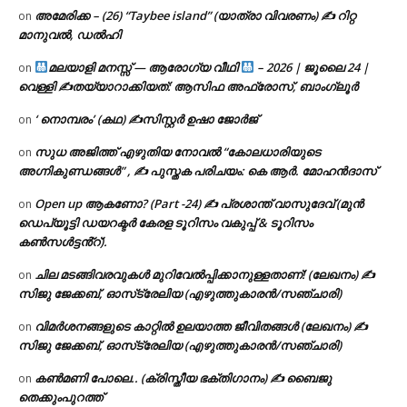
അമേരിക്ക – (26) “Taybee island” (യാത്രാ വിവരണം) ✍ റിറ്റ
on
മാനുവൽ, ഡൽഹി
മലയാളി മനസ്സ് — ആരോഗ്യ വീഥി
– 2026 | ജൂലൈ 24 |
on
വെള്ളി ✍
തയ്യാറാക്കിയത്: ആസിഫ അഫ്രോസ്, ബാംഗ്ലൂർ
‘ നൊമ്പരം’ (കഥ) ✍സിസ്റ്റർ ഉഷാ ജോർജ്
on
സുധ അജിത്ത് എഴുതിയ നോവൽ “കോലധാരിയുടെ
on
അഗ്നികുണ്ഡങ്ങള്‍” , ✍ പുസ്തക പരിചയം: കെ ആർ. മോഹൻദാസ്
Open up ആകണോ? (Part -24) ✍ പ്രശാന്ത് വാസുദേവ് (മുൻ
on
ഡെപ്യൂട്ടി ഡയറക്ടർ കേരള ടൂറിസം വകുപ്പ് & ടൂറിസം
കൺസൾട്ടൻ്റ്).
ചില മടങ്ങിവരവുകൾ മുറിവേൽപ്പിക്കാനുള്ളതാണ്! (ലേഖനം) ✍️
on
സിജു ജേക്കബ്, ഓസ്‌ട്രേലിയ (എഴുത്തുകാരൻ/സഞ്ചാരി)
വിമർശനങ്ങളുടെ കാറ്റിൽ ഉലയാത്ത ജീവിതങ്ങൾ (ലേഖനം) ✍️
on
സിജു ജേക്കബ്, ഓസ്‌ട്രേലിയ (എഴുത്തുകാരൻ/സഞ്ചാരി)
കൺമണി പോലെ.. (ക്രിസ്തീയ ഭക്തിഗാനം) ✍ ബൈജു
on
തെക്കുംപുറത്ത്