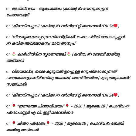
അതിജീവനം – ആപേക്ഷികം (കവിത) ✍ വേണുക്കുട്ടൻ
on
ചേരാവെള്ളി
‘കിണറിനപ്പുറം’ (കവിത) ✍ വർഗീസ് റ്റി നൈനാൻ (Dil Se
)
on
‘നിശബ്ദമാക്കപ്പെടുന്ന നിലവിളികൾ’ രചന: പ്രീതി രാധാകൃഷ്ണൻ.
on
✍ കവിത അവലോകനം: മായ അനൂപ്
കാർഗിൽദിന സ്മരണഞ്ജലി
(കവിത) ✍ ബേബി മാത്യു
on
അടിമാലി
വിജയമല്ല; നമ്മെ കൂടുതൽ ഉറപ്പുള്ള മനുഷ്യരാക്കുന്നത്
on
പരാജയങ്ങളാണ് ✍️സിജു ജേക്കബ്, ഓസ്‌ട്രേലിയ (എഴുത്തുകാരൻ/
സഞ്ചാരി)
‘കിണറിനപ്പുറം’ (കവിത) ✍ വർഗീസ് റ്റി നൈനാൻ (Dil Se
)
on
“ഇന്നത്തെ ചിന്താവിഷയം”
– 2026 | ജൂലൈ 28 | ചൊവ്വ ✍
on
പ്രൊഫസ്സർ എ.വി. ഇട്ടി മാവേലിക്കര
ചിന്താ പ്രഭാതം
– 2026 | ജൂലൈ 28 | ചൊവ്വ ✍
ബേബി
on
മാത്യു അടിമാലി