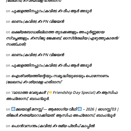
(ലേഖനം) ✍ ശ്യാമള ഹരിദാസ്
പൂക്കളത്തിനപ്പുറം (കവിത) ✍ ദീപ ആർ അടൂർ
on
ഓണം (കവിത) ✍ PN വിജയൻ
on
ലക്ഷ്യബോധമില്ലാത്ത തുടക്കങ്ങളും അപൂർണ്ണമായ
on
സ്വപ്നങ്ങളും. ✍️സിജു ജേക്കബ്, ഓസ്‌ട്രേലിയ (എഴുത്തുകാരൻ/
സഞ്ചാരി)
ഓണം (കവിത) ✍ PN വിജയൻ
on
പൂക്കളത്തിനപ്പുറം (കവിത) ✍ ദീപ ആർ അടൂർ
on
ഐശ്വര്യത്തിന്റെയും സമൃദ്ധിയുടെയും പൊന്നോണം
on
(ലേഖനം) ✍ ശ്യാമള ഹരിദാസ്
‘വാടാത്ത വേരുകൾ’ (
Friendship Day Special) ✍ ആസിഫ
on
അഫ്രോസ്, ബാംഗ്ലൂർ.
മലയാളി മനസ്സ് — ആരോഗ്യ വീഥി
– 2026 | ഓഗസ്റ്റ് 03 |
on
തിങ്കൾ ✍
തയ്യാറാക്കിയത്: ആസിഫ അഫ്രോസ്, ബാംഗ്ലൂർ
പൊൻവസന്തം (കവിത) ✍ രമ്യ പ്രദീപ് കാപ്പിൽ
on