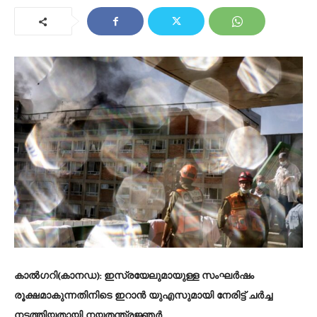
കാൽഗറി(കാനഡ):
ഇസ്രയേലുമായുള്ള സംഘർഷം
രൂക്ഷമാകുന്നതിനിടെ ഇറാൻ യുഎസുമായി നേരിട്ട് ചർച്ച
നടത്തിയതായി നയതന്ത്രജ്ഞർ.