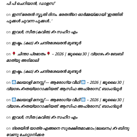
പി പി ചെറിയാൻ, ഡാളസ്
ഇന്ന് ഭരതൻ സ്മൃതി ദിനം. ഭരതൻ്റെ ഓർമ്മയ്ക്കായി ‘ഇത്തിരി
on
പൂക്കൾ ചുവന്ന പൂക്കൾ..’
ഇവൾ, സീത (കവിത) ✍ സഹീറ എം
on
ഇഷ്ടം. (കഥ) ✍ ചന്ദ്രശേഖരൻ മുണ്ടൂർ
on
ചിന്താ പ്രഭാതം
– 2026 | ജൂലൈ 30 | വ്യാഴം ✍
ബേബി
on
മാത്യു അടിമാലി
ഇഷ്ടം. (കഥ) ✍ ചന്ദ്രശേഖരൻ മുണ്ടൂർ
on
മലയാളി മനസ്സ് — ആരോഗ്യ വീഥി
– 2026 | ജൂലൈ 30 |
on
വ്യാഴം ✍
തയ്യാറാക്കിയത്: ആസിഫ അഫ്രോസ്, ബാംഗ്ലൂർ
മലയാളി മനസ്സ് — ആരോഗ്യ വീഥി
– 2026 | ജൂലൈ 30 |
on
വ്യാഴം ✍
തയ്യാറാക്കിയത്: ആസിഫ അഫ്രോസ്, ബാംഗ്ലൂർ
ഇവൾ, സീത (കവിത) ✍ സഹീറ എം
on
ട്രെയിൻ യാത്ര എങ്ങനെ സുരക്ഷിതമാക്കാം (ലേഖനം) ✍ ബിന്ദു
on
വേണു ചോറ്റാനിക്കര