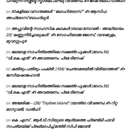
പറയുന്ന നിശ്ശബ്ദ സ്മാരകം (ലഘു വിവരണം) ✍ ജിഷ ദിലീപ് ഡൽഹി
80കളിലെ വസന്തങ്ങൾ ” ലോഹിതദാസ് ” ✍ ആസിഫ
on
അഫ്രോസ് ബാംഗ്ലൂർ.
അപ്പുവിന്റെ സാഹസിക കഥകൾ (ബാല നോവൽ – അദ്ധ്യായം
on
23) ‘കണ്ണുനീർച്ചാലുകൾ ‘ ✍ സോഫിയാമ്മ ജോസ്, വാഴക്കുളം,
മുവാറ്റുപുഴ
മലയാള സാഹിത്യത്തിലെ നക്ഷത്ര പൂക്കൾ (ഭാഗം 56)
on
“വി.കെ.എൻ” ✍ അവതരണം: പ്രഭ ദിനേഷ്
കതിരും പതിരും പംക്തി: (104) ‘ചെന്താമരയിൽ വിരിയാത്തത് ‘ ✍
on
ജസിയഷാജഹാൻ.
മലയാള സാഹിത്യത്തിലെ നക്ഷത്ര പൂക്കൾ (ഭാഗം 56)
on
“വി.കെ.എൻ” ✍ അവതരണം: പ്രഭ ദിനേഷ്
അമേരിക്ക – (26) “Taybee island” (യാത്രാ വിവരണം) ✍ റിറ്റ
on
മാനുവൽ, ഡൽഹി
കെ .എസ് . ആർ.ടി.സിയുടെ ആദ്യത്തെ ഫ്രണ്ട്ലി പദവി
on
സപര്യയ്ക്ക് പ്രഖ്യാപിച്ച് മന്ത്രി സിപി ജോൺ