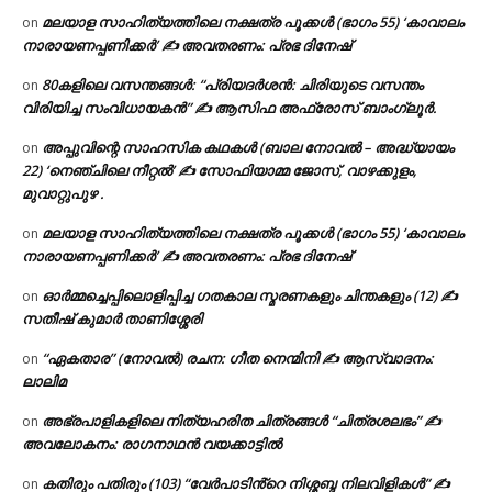
മലയാള സാഹിത്യത്തിലെ നക്ഷത്ര പൂക്കൾ (ഭാഗം 55) ‘കാവാലം
on
നാരായണപ്പണിക്കർ’ ✍ അവതരണം: പ്രഭ ദിനേഷ്
80കളിലെ വസന്തങ്ങൾ: “പ്രിയദർശൻ: ചിരിയുടെ വസന്തം
on
വിരിയിച്ച സംവിധായകൻ” ✍ ആസിഫ അഫ്രോസ് ബാംഗ്ലൂർ.
അപ്പുവിന്റെ സാഹസിക കഥകൾ (ബാല നോവൽ – അദ്ധ്യായം
on
22) ‘നെഞ്ചിലെ നീറ്റൽ’ ✍ സോഫിയാമ്മ ജോസ്, വാഴക്കുളം,
മുവാറ്റുപുഴ .
മലയാള സാഹിത്യത്തിലെ നക്ഷത്ര പൂക്കൾ (ഭാഗം 55) ‘കാവാലം
on
നാരായണപ്പണിക്കർ’ ✍ അവതരണം: പ്രഭ ദിനേഷ്
ഓർമ്മച്ചെപ്പിലൊളിപ്പിച്ച ഗതകാല സ്മരണകളും ചിന്തകളും (12) ✍
on
സതീഷ് കുമാർ താണിശ്ശേരി
“ഏകതാര” (നോവൽ) രചന: ഗീത നെന്മിനി ✍ ആസ്വാദനം:
on
ലാലിമ
അഭ്രപാളികളിലെ നിത്യഹരിത ചിത്രങ്ങൾ “ചിത്രശലഭം” ✍
on
അവലോകനം: രാഗനാഥൻ വയക്കാട്ടിൽ
കതിരും പതിരും (103) “വേർപാടിൻ്റെ നിശ്ശബ്ദ നിലവിളികൾ” ✍
on