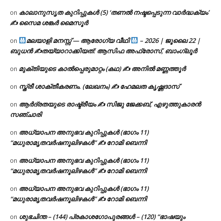
കാലാനുസൃത കുറിപ്പുകൾ (5) ‘തണൽ നഷ്ടപ്പെടുന്ന വാർദ്ധക്യം’
on
✍ സൈമ ശങ്കർ മൈസൂർ
മലയാളി മനസ്സ് — ആരോഗ്യ വീഥി
– 2026 | ജൂലൈ 22 |
on
ബുധൻ ✍
തയ്യാറാക്കിയത്: ആസിഫ അഫ്രോസ്, ബാംഗ്ലൂർ
മുക്തിയുടെ കാൽപ്പെരുമാറ്റം (കഥ) ✍ അനിൽ മണ്ണത്തൂർ
on
സ്ത്രീ ശാക്തീകരണം. (ലേഖനം) ✍ ഹേമലത കൃഷ്ണദാസ്
on
ആർദ്രതയുടെ രാഷ്ട്രീയം ✍️ സിജു ജേക്കബ്, എഴുത്തുകാരൻ
on
സഞ്ചാരി
അധ്യാപന അനുഭവ കുറിപ്പുകൾ (ഭാഗം 11)
on
“മധുരാമൃതവർഷനൂലിഴകൾ” ✍ റോമി ബെന്നി
അധ്യാപന അനുഭവ കുറിപ്പുകൾ (ഭാഗം 11)
on
“മധുരാമൃതവർഷനൂലിഴകൾ” ✍ റോമി ബെന്നി
അധ്യാപന അനുഭവ കുറിപ്പുകൾ (ഭാഗം 11)
on
“മധുരാമൃതവർഷനൂലിഴകൾ” ✍ റോമി ബെന്നി
ശുഭചിന്ത – (144) പ്രകാശഗോപുരങ്ങൾ – (120) “ഭാഷയും
on