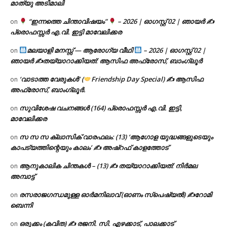
മാത്യു അടിമാലി
“ഇന്നത്തെ ചിന്താവിഷയം”
– 2026 | ഓഗസ്റ്റ് 02 | ഞായർ ✍
on
പ്രൊഫസ്സർ എ.വി. ഇട്ടി മാവേലിക്കര
മലയാളി മനസ്സ് — ആരോഗ്യ വീഥി
– 2026 | ഓഗസ്റ്റ് 02 |
on
ഞായർ ✍
തയ്യാറാക്കിയത്: ആസിഫ അഫ്രോസ്, ബാംഗ്ലൂർ
‘വാടാത്ത വേരുകൾ’ (
Friendship Day Special) ✍ ആസിഫ
on
അഫ്രോസ്, ബാംഗ്ലൂർ.
സുവിശേഷ വചനങ്ങൾ (164) പ്രൊഫസ്സർ എ.വി. ഇട്ടി,
on
മാവേലിക്കര
സ സ സ ക്ലാസിക് വാരഫലം: (13) ‘ആഗോള യുദ്ധങ്ങളുടെയും
on
കാപട്യത്തിന്റെയും കാലം’ ✍ അഷ്റഫ് കാളത്തോട്
ആനുകാലിക ചിന്തകൾ – (13) ✍ തയ്യാറാക്കിയത്: നിർമല
on
അമ്പാട്ട്
രസരാജഗന്ധമുള്ള ഓർമനിലാവ് (ഓണം സ്‌പെഷ്യൽ) ✍റോമി
on
ബെന്നി
ഒരുക്കം (കവിത) ✍ രജനി. സി. എഴക്കാട്, പാലക്കാട്
on