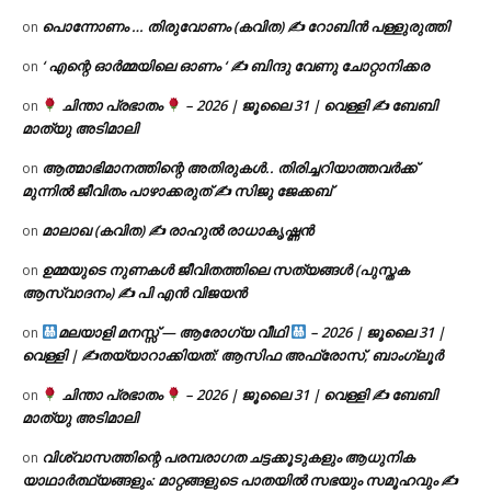
പൊന്നോണം … തിരുവോണം (കവിത) ✍ റോബിൻ പള്ളുരുത്തി
on
‘ എന്റെ ഓർമ്മയിലെ ഓണം ‘ ✍ ബിന്ദു വേണു ചോറ്റാനിക്കര
on
ചിന്താ പ്രഭാതം
– 2026 | ജൂലൈ 31 | വെള്ളി ✍
ബേബി
on
മാത്യു അടിമാലി
ആത്മാഭിമാനത്തിന്റെ അതിരുകൾ.. തിരിച്ചറിയാത്തവർക്ക്
on
മുന്നിൽ ജീവിതം പാഴാക്കരുത് ✍️ സിജു ജേക്കബ്
മാലാഖ (കവിത) ✍ രാഹുൽ രാധാകൃഷ്ണൻ
on
ഉമ്മയുടെ നുണകൾ ജീവിതത്തിലെ സത്യങ്ങൾ (പുസ്തക
on
ആസ്വാദനം) ✍ പി എൻ വിജയൻ
മലയാളി മനസ്സ് — ആരോഗ്യ വീഥി
– 2026 | ജൂലൈ 31 |
on
വെള്ളി | ✍
തയ്യാറാക്കിയത്: ആസിഫ അഫ്രോസ്, ബാംഗ്ലൂർ
ചിന്താ പ്രഭാതം
– 2026 | ജൂലൈ 31 | വെള്ളി ✍
ബേബി
on
മാത്യു അടിമാലി
വിശ്വാസത്തിന്റെ പരമ്പരാഗത ചട്ടക്കൂടുകളും ആധുനിക
on
യാഥാർത്ഥ്യങ്ങളും: മാറ്റങ്ങളുടെ പാതയിൽ സഭയും സമൂഹവും ✍