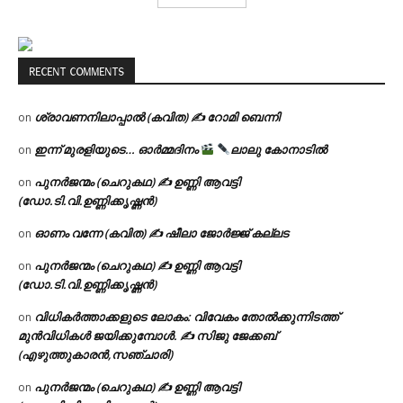
RECENT COMMENTS
ശ്രാവണനിലാപ്പാൽ (കവിത) ✍ റോമി ബെന്നി
on
ഇന്ന് മുരളിയുടെ… ഓർമ്മദിനം
ലാലു കോനാടിൽ
on
പുനർജന്മം (ചെറുകഥ) ✍ ഉണ്ണി ആവട്ടി
on
(ഡോ.ടി.വി.ഉണ്ണിക്കൃഷ്ണൻ)
ഓണം വന്നേ (കവിത) ✍ ഷീലാ ജോർജ്ജ് കല്ലട
on
പുനർജന്മം (ചെറുകഥ) ✍ ഉണ്ണി ആവട്ടി
on
(ഡോ.ടി.വി.ഉണ്ണിക്കൃഷ്ണൻ)
വിധികർത്താക്കളുടെ ലോകം: വിവേകം തോൽക്കുന്നിടത്ത്
on
മുൻവിധികൾ ജയിക്കുമ്പോൾ. ✍️ സിജു ജേക്കബ്
(എഴുത്തുകാരൻ,സഞ്ചാരി)
പുനർജന്മം (ചെറുകഥ) ✍ ഉണ്ണി ആവട്ടി
on