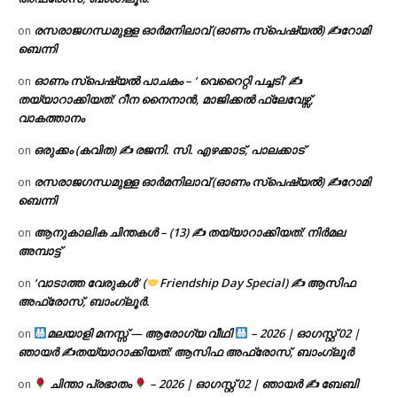
രസരാജഗന്ധമുള്ള ഓർമനിലാവ് (ഓണം സ്‌പെഷ്യൽ) ✍റോമി
on
ബെന്നി
ഓണം സ്പെഷ്യൽ പാചകം – ‘ വെറൈറ്റി പച്ചടി’ ✍
on
തയ്യാറാക്കിയത്: റീന നൈനാൻ, മാജിക്കൽ ഫ്ലേവേഴ്സ്,
വാകത്താനം
ഒരുക്കം (കവിത) ✍ രജനി. സി. എഴക്കാട്, പാലക്കാട്
on
രസരാജഗന്ധമുള്ള ഓർമനിലാവ് (ഓണം സ്‌പെഷ്യൽ) ✍റോമി
on
ബെന്നി
ആനുകാലിക ചിന്തകൾ – (13) ✍ തയ്യാറാക്കിയത്: നിർമല
on
അമ്പാട്ട്
‘വാടാത്ത വേരുകൾ’ (
Friendship Day Special) ✍ ആസിഫ
on
അഫ്രോസ്, ബാംഗ്ലൂർ.
മലയാളി മനസ്സ് — ആരോഗ്യ വീഥി
– 2026 | ഓഗസ്റ്റ് 02 |
on
ഞായർ ✍
തയ്യാറാക്കിയത്: ആസിഫ അഫ്രോസ്, ബാംഗ്ലൂർ
ചിന്താ പ്രഭാതം
– 2026 | ഓഗസ്റ്റ് 02 | ഞായർ ✍
ബേബി
on