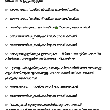
(ഡോ.ടി.വി.ഉണ്ണിക്കൃഷ്ണൻ)
ഓണം വന്നേ (കവിത) ✍ ഷീലാ ജോർജ്ജ് കല്ലട
on
ഓണം വന്നേ (കവിത) ✍ ഷീലാ ജോർജ്ജ് കല്ലട
on
ഇന്ന് മുരളിയുടെ… ഓർമ്മദിനം
ലാലു കോനാടിൽ
on
ശ്രാവണനിലാപ്പാൽ (കവിത) ✍ റോമി ബെന്നി
on
ശ്രാവണനിലാപ്പാൽ (കവിത) ✍ റോമി ബെന്നി
on
“അരുതേ ഉണ്ണിയേട്ടാ ഇടയരുതേ.. പ്ലീസ് ” (രാഷ്ട്രീയ ഹാസ്യ
on
വിമർശനം) ✍സുനിൽ വല്ലാത്തറ ഫ്ലോറിഡാ
പുഴയും പ്രകൃതിയും മനുഷ്യനും: വിവേകമില്ലാത്ത നയങ്ങളും
on
ആവർത്തിക്കുന്ന ദുരന്തങ്ങളും ✍ റവ. ജെയിംസ് കെ. ജോൺ
(ലബ്ബക്ക്, ടെക്സാസ്)
ഓണക്കാലം….. (കവിത) ✍ വി.കെ. അശോകൻ
on
ശ്രാവണനിലാപ്പാൽ (കവിത) ✍ റോമി ബെന്നി
on
“വാക്കുകൾ ആയുധമാകാതിരിക്കട്ടെ: ബന്ധങ്ങൾ
on
കാത്തുസൂക്ഷിക്കുന്ന നവവിമർശന സംസ്കാരം” ✍️ സിജു ജേക്കബ്