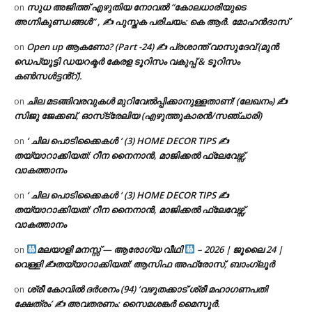
സുധ അജിത്ത് എഴുതിയ നോവൽ “കോലധാരിയുടെ
on
അഗ്നികുണ്ഡങ്ങള്‍” , ✍ പുസ്തക പരിചയം: കെ ആർ. മോഹൻദാസ്
Open up ആകണോ? (Part -24) ✍ പ്രശാന്ത് വാസുദേവ് (മുൻ
on
ഡെപ്യൂട്ടി ഡയറക്ടർ കേരള ടൂറിസം വകുപ്പ് & ടൂറിസം
കൺസൾട്ടൻ്റ്).
ചില മടങ്ങിവരവുകൾ മുറിവേൽപ്പിക്കാനുള്ളതാണ്! (ലേഖനം) ✍️
on
സിജു ജേക്കബ്, ഓസ്‌ട്രേലിയ (എഴുത്തുകാരൻ/സഞ്ചാരി)
‘ ചില പൊടിക്കൈകൾ ‘ (3) HOME DECOR TIPS ✍
on
തയ്യാറാക്കിയത്: റീന നൈനാൻ, മാജിക്കൽ ഫ്ലേവേഴ്സ്,
വാകത്താനം
‘ ചില പൊടിക്കൈകൾ ‘ (3) HOME DECOR TIPS ✍
on
തയ്യാറാക്കിയത്: റീന നൈനാൻ, മാജിക്കൽ ഫ്ലേവേഴ്സ്,
വാകത്താനം
മലയാളി മനസ്സ് — ആരോഗ്യ വീഥി
– 2026 | ജൂലൈ 24 |
on
വെള്ളി ✍
തയ്യാറാക്കിയത്: ആസിഫ അഫ്രോസ്, ബാംഗ്ലൂർ
ശ്രീ കോവിൽ ദർശനം (94) ‘വഴുതക്കാട് ശ്രീ മഹാഗണപതി
on
ക്ഷേത്രം’ ✍ അവതരണം: സൈമശങ്കർ മൈസൂർ.