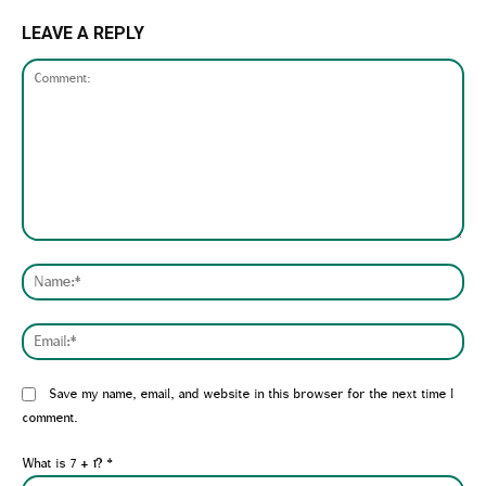
LEAVE A REPLY
Comment:
Nam
Emai
Website:
Save my name, email, and website in this browser for the next time I
comment.
What is 7 + 1?
*