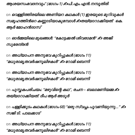
ആശയസംവേദനവും” (ഭാഗം-1) ✍പി.എം.എൻ.നമ്പൂതിരി
വെള്ളിത്തിരയിലെ അണിയറ കഥകൾ (1) ഇരയുടെ മുറിവുകൾ
on
സമൂഹത്തിന്‍റെ കണ്ണാടിയാകുമ്പോൾ ✍തയ്യാറാക്കിയത്: കെ.
ആര്‍ മോഹന്‍ദാസ്
ഓർമ്മയിലെ മുഖങ്ങൾ: “കോട്ടക്കൽ ശിവരാമൻ” ✍ അജി
on
സുരേന്ദ്രൻ
അധ്യാപന അനുഭവ കുറിപ്പുകൾ (ഭാഗം 11)
on
“മധുരാമൃതവർഷനൂലിഴകൾ” ✍ റോമി ബെന്നി
അധ്യാപന അനുഭവ കുറിപ്പുകൾ (ഭാഗം 11)
on
“മധുരാമൃതവർഷനൂലിഴകൾ” ✍ റോമി ബെന്നി
പുസ്തകപരിചയം: “മഴുവിന്റെ കഥ”, രചന – ബലാമണിയമ്മ ✍
on
തയ്യാറാക്കിയത്: ദീപ ആർ അടൂർ
പള്ളിക്കൂടം കഥകൾ (ഭാഗം 68) “ഒരു സ്വപ്നം പൂവണിയുന്നു…” ✍
on
സജി ടി. പാലക്കാട്
അധ്യാപന അനുഭവ കുറിപ്പുകൾ (ഭാഗം 11)
on
“മധുരാമൃതവർഷനൂലിഴകൾ” ✍ റോമി ബെന്നി