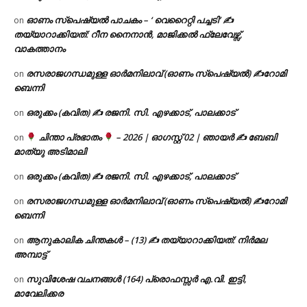
ഓണം സ്പെഷ്യൽ പാചകം – ‘ വെറൈറ്റി പച്ചടി’ ✍
on
തയ്യാറാക്കിയത്: റീന നൈനാൻ, മാജിക്കൽ ഫ്ലേവേഴ്സ്,
വാകത്താനം
രസരാജഗന്ധമുള്ള ഓർമനിലാവ് (ഓണം സ്‌പെഷ്യൽ) ✍റോമി
on
ബെന്നി
ഒരുക്കം (കവിത) ✍ രജനി. സി. എഴക്കാട്, പാലക്കാട്
on
ചിന്താ പ്രഭാതം
– 2026 | ഓഗസ്റ്റ് 02 | ഞായർ ✍
ബേബി
on
മാത്യു അടിമാലി
ഒരുക്കം (കവിത) ✍ രജനി. സി. എഴക്കാട്, പാലക്കാട്
on
രസരാജഗന്ധമുള്ള ഓർമനിലാവ് (ഓണം സ്‌പെഷ്യൽ) ✍റോമി
on
ബെന്നി
ആനുകാലിക ചിന്തകൾ – (13) ✍ തയ്യാറാക്കിയത്: നിർമല
on
അമ്പാട്ട്
സുവിശേഷ വചനങ്ങൾ (164) പ്രൊഫസ്സർ എ.വി. ഇട്ടി,
on
മാവേലിക്കര