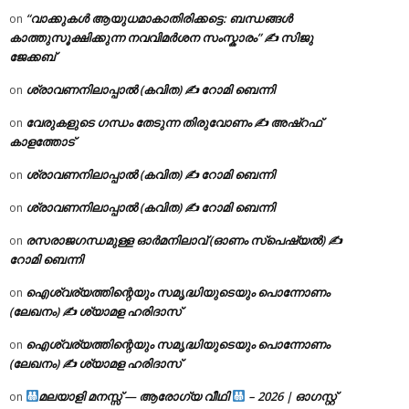
“വാക്കുകൾ ആയുധമാകാതിരിക്കട്ടെ: ബന്ധങ്ങൾ
on
കാത്തുസൂക്ഷിക്കുന്ന നവവിമർശന സംസ്കാരം” ✍️ സിജു
ജേക്കബ്
ശ്രാവണനിലാപ്പാൽ (കവിത) ✍ റോമി ബെന്നി
on
വേരുകളുടെ ഗന്ധം തേടുന്ന തിരുവോണം ✍ അഷ്റഫ്
on
കാളത്തോട്
ശ്രാവണനിലാപ്പാൽ (കവിത) ✍ റോമി ബെന്നി
on
ശ്രാവണനിലാപ്പാൽ (കവിത) ✍ റോമി ബെന്നി
on
രസരാജഗന്ധമുള്ള ഓർമനിലാവ് (ഓണം സ്‌പെഷ്യൽ) ✍
on
റോമി ബെന്നി
ഐശ്വര്യത്തിന്റെയും സമൃദ്ധിയുടെയും പൊന്നോണം
on
(ലേഖനം) ✍ ശ്യാമള ഹരിദാസ്
ഐശ്വര്യത്തിന്റെയും സമൃദ്ധിയുടെയും പൊന്നോണം
on
(ലേഖനം) ✍ ശ്യാമള ഹരിദാസ്
മലയാളി മനസ്സ് — ആരോഗ്യ വീഥി
– 2026 | ഓഗസ്റ്റ്
on