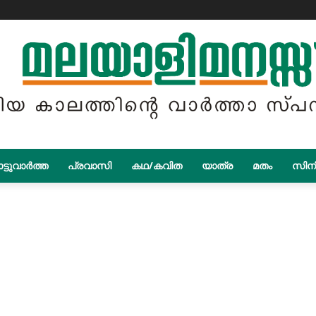
ട്ടുവാർത്ത
പ്രവാസി
കഥ/കവിത
യാത്ര
മതം
സിന