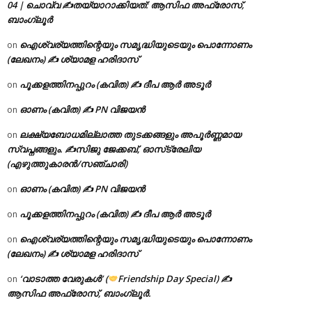
04 | ചൊവ്വ ✍
തയ്യാറാക്കിയത്: ആസിഫ അഫ്രോസ്,
ബാംഗ്ലൂർ
ഐശ്വര്യത്തിന്റെയും സമൃദ്ധിയുടെയും പൊന്നോണം
on
(ലേഖനം) ✍ ശ്യാമള ഹരിദാസ്
പൂക്കളത്തിനപ്പുറം (കവിത) ✍ ദീപ ആർ അടൂർ
on
ഓണം (കവിത) ✍ PN വിജയൻ
on
ലക്ഷ്യബോധമില്ലാത്ത തുടക്കങ്ങളും അപൂർണ്ണമായ
on
സ്വപ്നങ്ങളും. ✍️സിജു ജേക്കബ്, ഓസ്‌ട്രേലിയ
(എഴുത്തുകാരൻ/സഞ്ചാരി)
ഓണം (കവിത) ✍ PN വിജയൻ
on
പൂക്കളത്തിനപ്പുറം (കവിത) ✍ ദീപ ആർ അടൂർ
on
ഐശ്വര്യത്തിന്റെയും സമൃദ്ധിയുടെയും പൊന്നോണം
on
(ലേഖനം) ✍ ശ്യാമള ഹരിദാസ്
‘വാടാത്ത വേരുകൾ’ (
Friendship Day Special) ✍
on
ആസിഫ അഫ്രോസ്, ബാംഗ്ലൂർ.