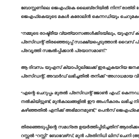
ബോസ്റ്റണിലെ ജെഎഫ്‌കെ ലൈബ്രറിയിൽ നിന്ന് രാത്രി 8
ജെഎഫ്‌കെയുടെ മകൾ കരോലിൻ കെന്നഡിയും ചെറുമകൻ 
“നമ്മുടെ രാഷ്ട്രീയ വ്യത്യാസങ്ങൾക്കിടയിലും, യുഎസ് 
പ്രസിഡന്റ് തിരഞ്ഞെടുപ്പ് സാക്ഷ്യപ്പെടുത്താൻ വൈസ് 
പ്രവൃത്തി സങ്കൽപ്പിക്കാൻ പ്രയാസമാണ്.”
ആ ദിവസം യുഎസ് ക്യാപിറ്റലിലേക്ക് ഇരച്ചുകയറിയ ജനക്കൂ
പ്രസിഡന്റ്, അവാർഡ് ലഭിച്ചതിൽ തനിക്ക് “അഗാധമായ വ
“എന്റെ ചെറുപ്പം മുതൽ പ്രസിഡന്റ് ജോൺ എഫ്. കെന്നഡി
നൽകിയിട്ടുണ്ട്, മുൻകാലങ്ങളിൽ ഈ അംഗീകാരം ലഭിച്ച നി
കഴിഞ്ഞതിൽ എനിക്ക് അഭിമാനമുണ്ട്,” പെൻസ് ജെഎഫ്‌
തിരഞ്ഞെടുപ്പിന്റെ സമഗ്രത ഉയർത്തിപ്പിടിച്ചതിന് ആദരിക്
റസ്സൽ “റസ്റ്റി” ബോവേഴ്‌സ്, മുൻ പ്രതിനിധി ലിസ് ചെനി 