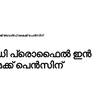
 അവാർഡ് മൈക്ക് പെൻസിന്
നഡി പ്രൊഫൈൽ ഇൻ
്ക് പെൻസിന്