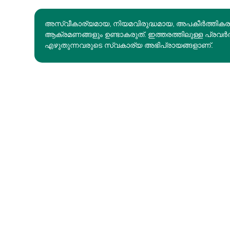
അസ്വീകാര്യമായ, നിയമവിരുദ്ധമായ, അപകീര്‍ത്തിക
ആക്രമണങ്ങളും ഉണ്ടാകരുത്. ഇത്തരത്തിലുള്ള പ്രവർ
എഴുതുന്നവരുടെ സ്വകാര്യ അഭിപ്രായങ്ങളാണ്.