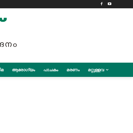
ിമ
ആരോഗ്യം
പാചകം
മരണം
മറ്റുള്ളവ