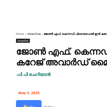
Home
അമേരിക്ക
ജോൺ എഫ്. കെന്നഡി പ്രൊഫൈൽ ഇൻ കറേജ്
അമേരിക്ക
ജോൺ എഫ്. കെന്
കറേജ് അവാർഡ് മൈക
-പി പി ചെറിയാൻ
May 5, 2025
Like