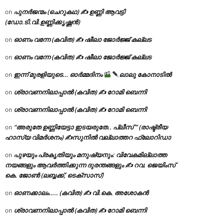
പുനർജന്മം (ചെറുകഥ) ✍ ഉണ്ണി ആവട്ടി
on
(ഡോ.ടി.വി.ഉണ്ണിക്കൃഷ്ണൻ)
ഓണം വന്നേ (കവിത) ✍ ഷീലാ ജോർജ്ജ് കല്ലട
on
ഓണം വന്നേ (കവിത) ✍ ഷീലാ ജോർജ്ജ് കല്ലട
on
ഇന്ന് മുരളിയുടെ… ഓർമ്മദിനം
ലാലു കോനാടിൽ
on
ശ്രാവണനിലാപ്പാൽ (കവിത) ✍ റോമി ബെന്നി
on
ശ്രാവണനിലാപ്പാൽ (കവിത) ✍ റോമി ബെന്നി
on
“അരുതേ ഉണ്ണിയേട്ടാ ഇടയരുതേ.. പ്ലീസ് ” (രാഷ്ട്രീയ
on
ഹാസ്യ വിമർശനം) ✍സുനിൽ വല്ലാത്തറ ഫ്ലോറിഡാ
പുഴയും പ്രകൃതിയും മനുഷ്യനും: വിവേകമില്ലാത്ത
on
നയങ്ങളും ആവർത്തിക്കുന്ന ദുരന്തങ്ങളും ✍ റവ. ജെയിംസ്
കെ. ജോൺ (ലബ്ബക്ക്, ടെക്സാസ്)
ഓണക്കാലം….. (കവിത) ✍ വി.കെ. അശോകൻ
on
ശ്രാവണനിലാപ്പാൽ (കവിത) ✍ റോമി ബെന്നി
on