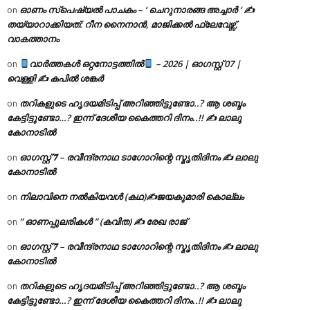
ഓണം സ്പെഷ്യൽ പാചകം – ‘ ചെറുനാരങ്ങ അച്ചാർ ‘ ✍
on
തയ്യാറാക്കിയത്: റീന നൈനാൻ, മാജിക്കൽ ഫ്ലേവേഴ്സ്,
വാകത്താനം
വാർത്തകൾ ഒറ്റനോട്ടത്തിൽ
– 2026 | ഓഗസ്റ്റ് 07 |
on
വെള്ളി ✍
കപിൽ ശങ്കർ
തറികളുടെ ഹൃദയമിടിപ്പ് അറിഞ്ഞിട്ടുണ്ടോ..? ആ ശബ്ദം
on
കേട്ടിട്ടുണ്ടോ…? ഇന്ന് ദേശീയ കൈത്തറി ദിനം..!! ✍ ലാലു
കോനാടിൽ
ഓഗസ്റ്റ് 𝟕 – രവീന്ദ്രനാഥ ടാഗോറിന്റെ സ്മൃതിദിനം ✍ ലാലു
on
കോനാടിൽ
നിലാവിനെ നൽകിയവൾ (കഥ)✍ജയകുമാരി കൊല്ലം
on
” ഓണപ്പുലരികൾ ” (കവിത) ✍ രേഖ രാജ്
on
ഓഗസ്റ്റ് 𝟕 – രവീന്ദ്രനാഥ ടാഗോറിന്റെ സ്മൃതിദിനം ✍ ലാലു
on
കോനാടിൽ
തറികളുടെ ഹൃദയമിടിപ്പ് അറിഞ്ഞിട്ടുണ്ടോ..? ആ ശബ്ദം
on
കേട്ടിട്ടുണ്ടോ…? ഇന്ന് ദേശീയ കൈത്തറി ദിനം..!! ✍ ലാലു