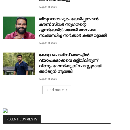
August 8, 2026
തിരുവനന്തപുരം കോർപ്പറേഷൻ
കൗൺസിലർ സുഗതന്റെ
എസ്‌കോർട്ട് പരോൾ അപേക്ഷ
സംബന്ധിച്ച സർക്കാർ കത്ത് റദ്ദാക്കി
August 8, 2026
കേരള പൊലീസ് തെരച്ചിൽ
വ്യാപകമാക്കവെ ഒളിവിലിരുന്ന്
വീണ്ടും ഫേസ്ബുക്ക് പോസ്റ്റുമായി
അ‍ർജുൻ ആയങ്കി
August 8, 2026
Load more
RECENT COMMENTS