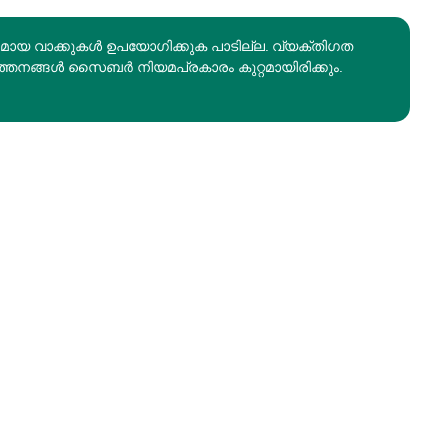
രമായ വാക്കുകൾ ഉപയോഗിക്കുക പാടില്ല. വ്യക്തിഗത
ത്തനങ്ങൾ സൈബർ നിയമപ്രകാരം കുറ്റമായിരിക്കും.