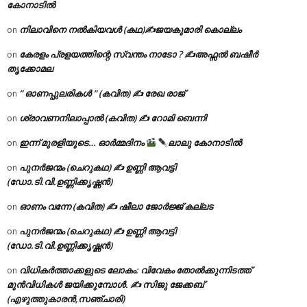
കോനാടിൽ
നിലാവിനെ നൽകിയവൾ (കഥ)✍ജയകുമാരി കൊല്ലം
on
കേരളം പ്രളയത്തിന്റെ സ്വന്തം നാടോ ? ✍️അഫ്സൽ ബഷീർ
on
തൃക്കോമല
” ഓണപ്പുലരികൾ ” (കവിത) ✍ രേഖ രാജ്
on
ശ്രാവണനിലാപ്പാൽ (കവിത) ✍ റോമി ബെന്നി
on
ഇന്ന് മുരളിയുടെ… ഓർമ്മദിനം
ലാലു കോനാടിൽ
on
പുനർജന്മം (ചെറുകഥ) ✍ ഉണ്ണി ആവട്ടി
on
(ഡോ.ടി.വി.ഉണ്ണിക്കൃഷ്ണൻ)
ഓണം വന്നേ (കവിത) ✍ ഷീലാ ജോർജ്ജ് കല്ലട
on
പുനർജന്മം (ചെറുകഥ) ✍ ഉണ്ണി ആവട്ടി
on
(ഡോ.ടി.വി.ഉണ്ണിക്കൃഷ്ണൻ)
വിധികർത്താക്കളുടെ ലോകം: വിവേകം തോൽക്കുന്നിടത്ത്
on
മുൻവിധികൾ ജയിക്കുമ്പോൾ. ✍️ സിജു ജേക്കബ്
(എഴുത്തുകാരൻ,സഞ്ചാരി)