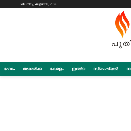
Saturday, August 8, 2026
ഹോം
അമേരിക്ക
കേരളം
ഇന്ത്യ
സ്പെഷ്യൽ
നാ