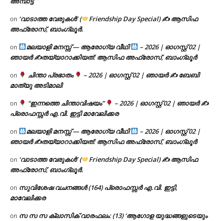
അമ്പാട്ട്
‘വാടാത്ത വേരുകൾ’ (
Friendship Day Special) ✍ ആസിഫ
on
അഫ്രോസ്, ബാംഗ്ലൂർ.
മലയാളി മനസ്സ് — ആരോഗ്യ വീഥി
– 2026 | ഓഗസ്റ്റ് 02 |
on
ഞായർ ✍
തയ്യാറാക്കിയത്: ആസിഫ അഫ്രോസ്, ബാംഗ്ലൂർ
ചിന്താ പ്രഭാതം
– 2026 | ഓഗസ്റ്റ് 02 | ഞായർ ✍
ബേബി
on
മാത്യു അടിമാലി
“ഇന്നത്തെ ചിന്താവിഷയം”
– 2026 | ഓഗസ്റ്റ് 02 | ഞായർ ✍
on
പ്രൊഫസ്സർ എ.വി. ഇട്ടി മാവേലിക്കര
മലയാളി മനസ്സ് — ആരോഗ്യ വീഥി
– 2026 | ഓഗസ്റ്റ് 02 |
on
ഞായർ ✍
തയ്യാറാക്കിയത്: ആസിഫ അഫ്രോസ്, ബാംഗ്ലൂർ
‘വാടാത്ത വേരുകൾ’ (
Friendship Day Special) ✍ ആസിഫ
on
അഫ്രോസ്, ബാംഗ്ലൂർ.
സുവിശേഷ വചനങ്ങൾ (164) പ്രൊഫസ്സർ എ.വി. ഇട്ടി,
on
മാവേലിക്കര
സ സ സ ക്ലാസിക് വാരഫലം: (13) ‘ആഗോള യുദ്ധങ്ങളുടെയും
on