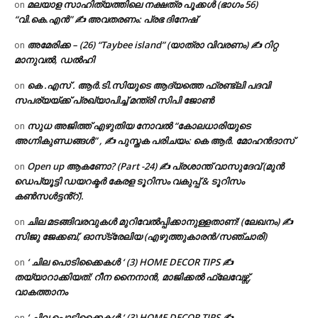
മലയാള സാഹിത്യത്തിലെ നക്ഷത്ര പൂക്കൾ (ഭാഗം 56)
on
“വി.കെ.എൻ” ✍ അവതരണം: പ്രഭ ദിനേഷ്
അമേരിക്ക – (26) “Taybee island” (യാത്രാ വിവരണം) ✍ റിറ്റ
on
മാനുവൽ, ഡൽഹി
കെ .എസ് . ആർ.ടി.സിയുടെ ആദ്യത്തെ ഫ്രണ്ട്ലി പദവി
on
സപര്യയ്ക്ക് പ്രഖ്യാപിച്ച് മന്ത്രി സിപി ജോൺ
സുധ അജിത്ത് എഴുതിയ നോവൽ “കോലധാരിയുടെ
on
അഗ്നികുണ്ഡങ്ങള്‍” , ✍ പുസ്തക പരിചയം: കെ ആർ. മോഹൻദാസ്
Open up ആകണോ? (Part -24) ✍ പ്രശാന്ത് വാസുദേവ് (മുൻ
on
ഡെപ്യൂട്ടി ഡയറക്ടർ കേരള ടൂറിസം വകുപ്പ് & ടൂറിസം
കൺസൾട്ടൻ്റ്).
ചില മടങ്ങിവരവുകൾ മുറിവേൽപ്പിക്കാനുള്ളതാണ്! (ലേഖനം) ✍️
on
സിജു ജേക്കബ്, ഓസ്‌ട്രേലിയ (എഴുത്തുകാരൻ/സഞ്ചാരി)
‘ ചില പൊടിക്കൈകൾ ‘ (3) HOME DECOR TIPS ✍
on
തയ്യാറാക്കിയത്: റീന നൈനാൻ, മാജിക്കൽ ഫ്ലേവേഴ്സ്,
വാകത്താനം
‘ ചില പൊടിക്കൈകൾ ‘ (3) HOME DECOR TIPS ✍
on