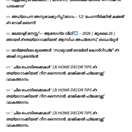
പാലക്കാട്
അധ്യാപന അനുഭവക്കുറിപ്പ് (ഭാഗം – 12) ‘പൊന്നീർക്കിൽ കമ്മൽ’
on
✍ റോമി ബെന്നി.
മലയാളി മനസ്സ് — ആരോഗ്യ വീഥി
– 2026 | ജൂലൈ 26 |
on
ഞായർ ✍
തയ്യാറാക്കിയത്: ആസിഫ അഫ്രോസ്, ബാംഗ്ലൂർ
ഓർമ്മയിലെ മുഖങ്ങൾ: ‘സാമുവൽ ടെയ്ലർ കോൾറിഡ്ജ് ‘ ✍
on
അജി സുരേന്ദ്രൻ
‘ ചില പൊടിക്കൈകൾ ‘ (3) HOME DECOR TIPS ✍
on
തയ്യാറാക്കിയത്: റീന നൈനാൻ, മാജിക്കൽ ഫ്ലേവേഴ്സ്,
വാകത്താനം
‘ ചില പൊടിക്കൈകൾ ‘ (3) HOME DECOR TIPS ✍
on
തയ്യാറാക്കിയത്: റീന നൈനാൻ, മാജിക്കൽ ഫ്ലേവേഴ്സ്,
വാകത്താനം
‘ ചില പൊടിക്കൈകൾ ‘ (3) HOME DECOR TIPS ✍
on
തയ്യാറാക്കിയത്: റീന നൈനാൻ, മാജിക്കൽ ഫ്ലേവേഴ്സ്,
വാകത്താനം