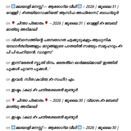
മലയാളി മനസ്സ് — ആരോഗ്യ വീഥി
– 2026 | ജൂലൈ 31 |
on
വെള്ളി | ✍
തയ്യാറാക്കിയത്: ആസിഫ അഫ്രോസ്, ബാംഗ്ലൂർ
ചിന്താ പ്രഭാതം
– 2026 | ജൂലൈ 31 | വെള്ളി ✍
ബേബി
on
മാത്യു അടിമാലി
വിശ്വാസത്തിന്റെ പരമ്പരാഗത ചട്ടക്കൂടുകളും ആധുനിക
on
യാഥാർത്ഥ്യങ്ങളും: മാറ്റങ്ങളുടെ പാതയിൽ സഭയും സമൂഹവും ✍
പി പി ചെറിയാൻ, ഡാളസ്
ഇന്ന് ഭരതൻ സ്മൃതി ദിനം. ഭരതൻ്റെ ഓർമ്മയ്ക്കായി ‘ഇത്തിരി
on
പൂക്കൾ ചുവന്ന പൂക്കൾ..’
ഇവൾ, സീത (കവിത) ✍ സഹീറ എം
on
ഇഷ്ടം. (കഥ) ✍ ചന്ദ്രശേഖരൻ മുണ്ടൂർ
on
ചിന്താ പ്രഭാതം
– 2026 | ജൂലൈ 30 | വ്യാഴം ✍
ബേബി
on
മാത്യു അടിമാലി
ഇഷ്ടം. (കഥ) ✍ ചന്ദ്രശേഖരൻ മുണ്ടൂർ
on
മലയാളി മനസ്സ് — ആരോഗ്യ വീഥി
– 2026 | ജൂലൈ 30 |
on