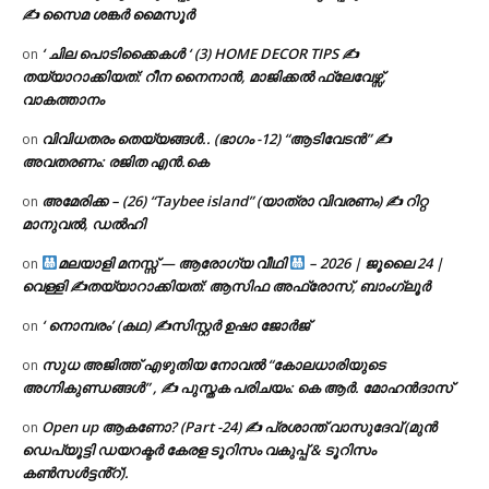
✍ സൈമ ശങ്കർ മൈസൂർ
‘ ചില പൊടിക്കൈകൾ ‘ (3) HOME DECOR TIPS ✍
on
തയ്യാറാക്കിയത്: റീന നൈനാൻ, മാജിക്കൽ ഫ്ലേവേഴ്സ്,
വാകത്താനം
വിവിധതരം തെയ്യങ്ങൾ.. (ഭാഗം -12) “ആടിവേടൻ” ✍
on
അവതരണം: രജിത എൻ.കെ
അമേരിക്ക – (26) “Taybee island” (യാത്രാ വിവരണം) ✍ റിറ്റ
on
മാനുവൽ, ഡൽഹി
മലയാളി മനസ്സ് — ആരോഗ്യ വീഥി
– 2026 | ജൂലൈ 24 |
on
വെള്ളി ✍
തയ്യാറാക്കിയത്: ആസിഫ അഫ്രോസ്, ബാംഗ്ലൂർ
‘ നൊമ്പരം’ (കഥ) ✍സിസ്റ്റർ ഉഷാ ജോർജ്
on
സുധ അജിത്ത് എഴുതിയ നോവൽ “കോലധാരിയുടെ
on
അഗ്നികുണ്ഡങ്ങള്‍” , ✍ പുസ്തക പരിചയം: കെ ആർ. മോഹൻദാസ്
Open up ആകണോ? (Part -24) ✍ പ്രശാന്ത് വാസുദേവ് (മുൻ
on
ഡെപ്യൂട്ടി ഡയറക്ടർ കേരള ടൂറിസം വകുപ്പ് & ടൂറിസം
കൺസൾട്ടൻ്റ്).