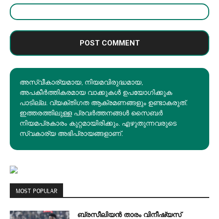
അസ്വീകാര്യമായ, നിയമവിരുദ്ധമായ,
അപകീര്‍ത്തികരമായ വാക്കുകൾ ഉപയോഗിക്കുക
പാടില്ല. വ്യക്തിഗത ആക്രമണങ്ങളും ഉണ്ടാകരുത്.
ഇത്തരത്തിലുള്ള പ്രവർത്തനങ്ങൾ സൈബർ
നിയമപ്രകാരം കുറ്റമായിരിക്കും. എഴുതുന്നവരുടെ
സ്വകാര്യ അഭിപ്രായങ്ങളാണ്.
MOST POPULAR
ബ്രസീലിയൻ താരം വിനീഷ്യസ്