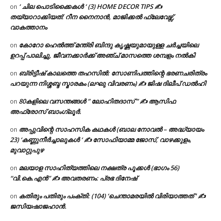
‘ ചില പൊടിക്കൈകൾ ‘ (3) HOME DECOR TIPS ✍
on
തയ്യാറാക്കിയത്: റീന നൈനാൻ, മാജിക്കൽ ഫ്ലേവേഴ്സ്,
വാകത്താനം
കോറോ ഹെൽത്ത് മന്ത്രി ബിന്ദു കൃഷ്ണയുമായുള്ള ചർച്ചയിലെ
on
ഉറപ്പ് പാലിച്ചു, ജീവനക്കാർക്ക് അഞ്ച് മാസത്തെ ശമ്പളം നൽകി
ബ്രിട്ടീഷ് കാലത്തെ തഹസിൽ: സോണിപത്തിന്റെ ഭരണചരിത്രം
on
പറയുന്ന നിശ്ശബ്ദ സ്മാരകം (ലഘു വിവരണം) ✍ ജിഷ ദിലീപ് ഡൽഹി
80കളിലെ വസന്തങ്ങൾ ” ലോഹിതദാസ് ” ✍ ആസിഫ
on
അഫ്രോസ് ബാംഗ്ലൂർ.
അപ്പുവിന്റെ സാഹസിക കഥകൾ (ബാല നോവൽ – അദ്ധ്യായം
on
23) ‘കണ്ണുനീർച്ചാലുകൾ ‘ ✍ സോഫിയാമ്മ ജോസ്, വാഴക്കുളം,
മുവാറ്റുപുഴ
മലയാള സാഹിത്യത്തിലെ നക്ഷത്ര പൂക്കൾ (ഭാഗം 56)
on
“വി.കെ.എൻ” ✍ അവതരണം: പ്രഭ ദിനേഷ്
കതിരും പതിരും പംക്തി: (104) ‘ചെന്താമരയിൽ വിരിയാത്തത് ‘ ✍
on
ജസിയഷാജഹാൻ.