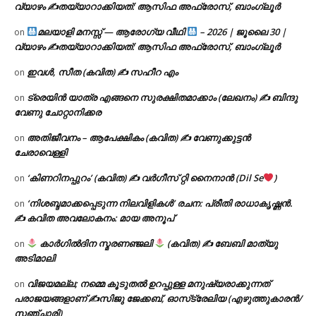
വ്യാഴം ✍
തയ്യാറാക്കിയത്: ആസിഫ അഫ്രോസ്, ബാംഗ്ലൂർ
മലയാളി മനസ്സ് — ആരോഗ്യ വീഥി
– 2026 | ജൂലൈ 30 |
on
വ്യാഴം ✍
തയ്യാറാക്കിയത്: ആസിഫ അഫ്രോസ്, ബാംഗ്ലൂർ
ഇവൾ, സീത (കവിത) ✍ സഹീറ എം
on
ട്രെയിൻ യാത്ര എങ്ങനെ സുരക്ഷിതമാക്കാം (ലേഖനം) ✍ ബിന്ദു
on
വേണു ചോറ്റാനിക്കര
അതിജീവനം – ആപേക്ഷികം (കവിത) ✍ വേണുക്കുട്ടൻ
on
ചേരാവെള്ളി
‘കിണറിനപ്പുറം’ (കവിത) ✍ വർഗീസ് റ്റി നൈനാൻ (Dil Se
)
on
‘നിശബ്ദമാക്കപ്പെടുന്ന നിലവിളികൾ’ രചന: പ്രീതി രാധാകൃഷ്ണൻ.
on
✍ കവിത അവലോകനം: മായ അനൂപ്
കാർഗിൽദിന സ്മരണഞ്ജലി
(കവിത) ✍ ബേബി മാത്യു
on
അടിമാലി
വിജയമല്ല; നമ്മെ കൂടുതൽ ഉറപ്പുള്ള മനുഷ്യരാക്കുന്നത്
on
പരാജയങ്ങളാണ് ✍️സിജു ജേക്കബ്, ഓസ്‌ട്രേലിയ (എഴുത്തുകാരൻ/
സഞ്ചാരി)