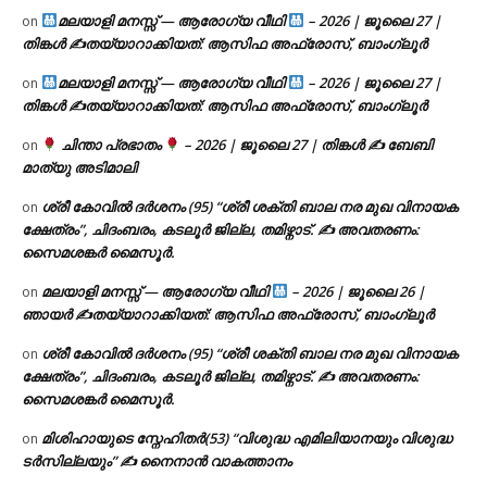
മലയാളി മനസ്സ് — ആരോഗ്യ വീഥി
– 2026 | ജൂലൈ 27 |
on
തിങ്കൾ ✍
തയ്യാറാക്കിയത്: ആസിഫ അഫ്രോസ്, ബാംഗ്ലൂർ
മലയാളി മനസ്സ് — ആരോഗ്യ വീഥി
– 2026 | ജൂലൈ 27 |
on
തിങ്കൾ ✍
തയ്യാറാക്കിയത്: ആസിഫ അഫ്രോസ്, ബാംഗ്ലൂർ
ചിന്താ പ്രഭാതം
– 2026 | ജൂലൈ 27 | തിങ്കൾ ✍
ബേബി
on
മാത്യു അടിമാലി
ശ്രീ കോവിൽ ദർശനം (95) “ശ്രീ ശക്തി ബാല നര മുഖ വിനായക
on
ക്ഷേത്രം”, ചിദംബരം, കടലൂർ ജില്ല, തമിഴ്നാട്. ✍ അവതരണം:
സൈമശങ്കർ മൈസൂർ.
മലയാളി മനസ്സ് — ആരോഗ്യ വീഥി
– 2026 | ജൂലൈ 26 |
on
ഞായർ ✍
തയ്യാറാക്കിയത്: ആസിഫ അഫ്രോസ്, ബാംഗ്ലൂർ
ശ്രീ കോവിൽ ദർശനം (95) “ശ്രീ ശക്തി ബാല നര മുഖ വിനായക
on
ക്ഷേത്രം”, ചിദംബരം, കടലൂർ ജില്ല, തമിഴ്നാട്. ✍ അവതരണം:
സൈമശങ്കർ മൈസൂർ.
മിശിഹായുടെ സ്നേഹിതർ(53) “വിശുദ്ധ എമിലിയാനയും വിശുദ്ധ
on
ടര്‍സില്ലയും” ✍ നൈനാൻ വാകത്താനം