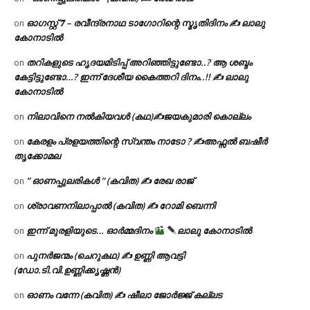
ഓഗസ്റ്റ് 𝟕 – രവീന്ദ്രനാഥ ടാഗോറിന്റെ സ്മൃതിദിനം ✍ ലാലു
on
കോനാടിൽ
തറികളുടെ ഹൃദയമിടിപ്പ് അറിഞ്ഞിട്ടുണ്ടോ..? ആ ശബ്ദം
on
കേട്ടിട്ടുണ്ടോ…? ഇന്ന് ദേശീയ കൈത്തറി ദിനം..!! ✍ ലാലു
കോനാടിൽ
നിലാവിനെ നൽകിയവൾ (കഥ)✍ജയകുമാരി കൊല്ലം
on
കേരളം പ്രളയത്തിന്റെ സ്വന്തം നാടോ ? ✍️അഫ്സൽ ബഷീർ
on
തൃക്കോമല
” ഓണപ്പുലരികൾ ” (കവിത) ✍ രേഖ രാജ്
on
ശ്രാവണനിലാപ്പാൽ (കവിത) ✍ റോമി ബെന്നി
on
ഇന്ന് മുരളിയുടെ… ഓർമ്മദിനം
ലാലു കോനാടിൽ
on
പുനർജന്മം (ചെറുകഥ) ✍ ഉണ്ണി ആവട്ടി
on
(ഡോ.ടി.വി.ഉണ്ണിക്കൃഷ്ണൻ)
ഓണം വന്നേ (കവിത) ✍ ഷീലാ ജോർജ്ജ് കല്ലട
on