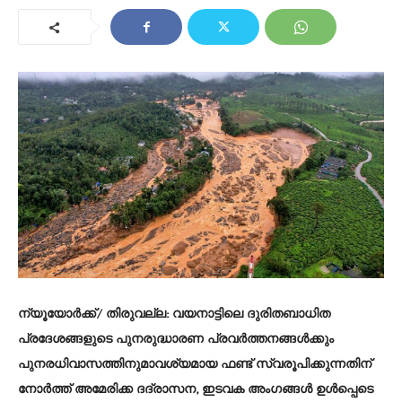
ന്യൂയോർക്ക്/ തിരുവല്ല:
വയനാട്ടിലെ ദുരിതബാധിത
പ്രദേശങ്ങളുടെ പുനരുദ്ധാരണ പ്രവർത്തനങ്ങൾക്കും
പുനരധിവാസത്തിനുമാവശ്യമായ ഫണ്ട് സ്വരൂപിക്കുന്നതിന്
നോർത്ത് അമേരിക്ക ദദ്രാസന, ഇടവക അംഗങ്ങൾ ഉൾപ്പെടെ