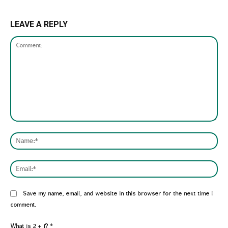
LEAVE A REPLY
Comment:
Nam
Emai
Website:
Save my name, email, and website in this browser for the next time I
comment.
What is 2 + 1?
*