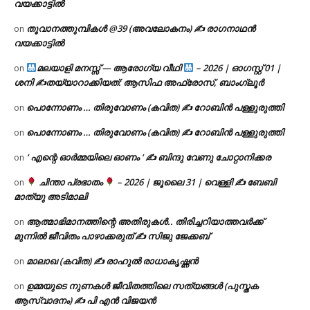
വയക്കാട്ടിൽ
തൂവാനത്തുമ്പികൾ @39 (അവലോകനം) ✍ രാഗനാഥൻ
on
വയക്കാട്ടിൽ
മലയാളി മനസ്സ് — ആരോഗ്യ വീഥി
– 2026 | ഓഗസ്റ്റ് 01 |
on
ശനി ✍
തയ്യാറാക്കിയത്: ആസിഫ അഫ്രോസ്, ബാംഗ്ലൂർ
പൊന്നോണം … തിരുവോണം (കവിത) ✍ റോബിൻ പള്ളുരുത്തി
on
പൊന്നോണം … തിരുവോണം (കവിത) ✍ റോബിൻ പള്ളുരുത്തി
on
‘ എന്റെ ഓർമ്മയിലെ ഓണം ‘ ✍ ബിന്ദു വേണു ചോറ്റാനിക്കര
on
ചിന്താ പ്രഭാതം
– 2026 | ജൂലൈ 31 | വെള്ളി ✍
ബേബി
on
മാത്യു അടിമാലി
ആത്മാഭിമാനത്തിന്റെ അതിരുകൾ.. തിരിച്ചറിയാത്തവർക്ക്
on
മുന്നിൽ ജീവിതം പാഴാക്കരുത് ✍️ സിജു ജേക്കബ്
മാലാഖ (കവിത) ✍ രാഹുൽ രാധാകൃഷ്ണൻ
on
ഉമ്മയുടെ നുണകൾ ജീവിതത്തിലെ സത്യങ്ങൾ (പുസ്തക
on
ആസ്വാദനം) ✍ പി എൻ വിജയൻ