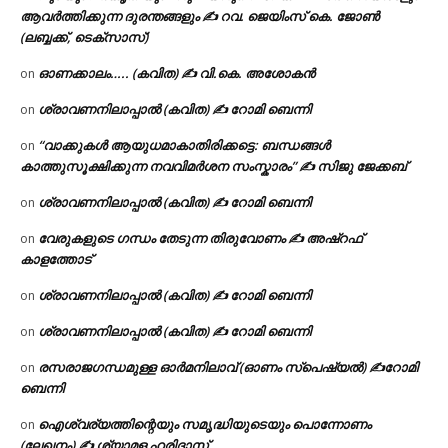
ആവർത്തിക്കുന്ന ദുരന്തങ്ങളും ✍ റവ. ജെയിംസ് കെ. ജോൺ
(ലബ്ബക്ക്, ടെക്സാസ്)
ഓണക്കാലം….. (കവിത) ✍ വി.കെ. അശോകൻ
on
ശ്രാവണനിലാപ്പാൽ (കവിത) ✍ റോമി ബെന്നി
on
“വാക്കുകൾ ആയുധമാകാതിരിക്കട്ടെ: ബന്ധങ്ങൾ
on
കാത്തുസൂക്ഷിക്കുന്ന നവവിമർശന സംസ്കാരം” ✍️ സിജു ജേക്കബ്
ശ്രാവണനിലാപ്പാൽ (കവിത) ✍ റോമി ബെന്നി
on
വേരുകളുടെ ഗന്ധം തേടുന്ന തിരുവോണം ✍ അഷ്റഫ്
on
കാളത്തോട്
ശ്രാവണനിലാപ്പാൽ (കവിത) ✍ റോമി ബെന്നി
on
ശ്രാവണനിലാപ്പാൽ (കവിത) ✍ റോമി ബെന്നി
on
രസരാജഗന്ധമുള്ള ഓർമനിലാവ് (ഓണം സ്‌പെഷ്യൽ) ✍റോമി
on
ബെന്നി
ഐശ്വര്യത്തിന്റെയും സമൃദ്ധിയുടെയും പൊന്നോണം
on
(ലേഖനം) ✍ ശ്യാമള ഹരിദാസ്