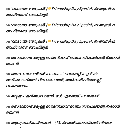
‘വാടാത്ത വേരുകൾ’ (
Friendship Day Special) ✍ ആസിഫ
on
അഫ്രോസ്, ബാംഗ്ലൂർ.
‘വാടാത്ത വേരുകൾ’ (
Friendship Day Special) ✍ ആസിഫ
on
അഫ്രോസ്, ബാംഗ്ലൂർ.
‘വാടാത്ത വേരുകൾ’ (
Friendship Day Special) ✍ ആസിഫ
on
അഫ്രോസ്, ബാംഗ്ലൂർ.
രസരാജഗന്ധമുള്ള ഓർമനിലാവ് (ഓണം സ്‌പെഷ്യൽ) ✍റോമി
on
ബെന്നി
ഓണം സ്പെഷ്യൽ പാചകം – ‘ വെറൈറ്റി പച്ചടി’ ✍
on
തയ്യാറാക്കിയത്: റീന നൈനാൻ, മാജിക്കൽ ഫ്ലേവേഴ്സ്,
വാകത്താനം
ഒരുക്കം (കവിത) ✍ രജനി. സി. എഴക്കാട്, പാലക്കാട്
on
രസരാജഗന്ധമുള്ള ഓർമനിലാവ് (ഓണം സ്‌പെഷ്യൽ) ✍റോമി
on
ബെന്നി
ആനുകാലിക ചിന്തകൾ – (13) ✍ തയ്യാറാക്കിയത്: നിർമല
on