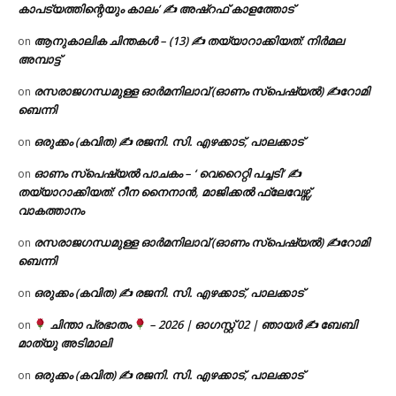
കാപട്യത്തിന്റെയും കാലം’ ✍ അഷ്റഫ് കാളത്തോട്
ആനുകാലിക ചിന്തകൾ – (13) ✍ തയ്യാറാക്കിയത്: നിർമല
on
അമ്പാട്ട്
രസരാജഗന്ധമുള്ള ഓർമനിലാവ് (ഓണം സ്‌പെഷ്യൽ) ✍റോമി
on
ബെന്നി
ഒരുക്കം (കവിത) ✍ രജനി. സി. എഴക്കാട്, പാലക്കാട്
on
ഓണം സ്പെഷ്യൽ പാചകം – ‘ വെറൈറ്റി പച്ചടി’ ✍
on
തയ്യാറാക്കിയത്: റീന നൈനാൻ, മാജിക്കൽ ഫ്ലേവേഴ്സ്,
വാകത്താനം
രസരാജഗന്ധമുള്ള ഓർമനിലാവ് (ഓണം സ്‌പെഷ്യൽ) ✍റോമി
on
ബെന്നി
ഒരുക്കം (കവിത) ✍ രജനി. സി. എഴക്കാട്, പാലക്കാട്
on
ചിന്താ പ്രഭാതം
– 2026 | ഓഗസ്റ്റ് 02 | ഞായർ ✍
ബേബി
on
മാത്യു അടിമാലി
ഒരുക്കം (കവിത) ✍ രജനി. സി. എഴക്കാട്, പാലക്കാട്
on