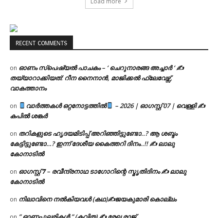
Load more
RECENT COMMENTS
ഓണം സ്പെഷ്യൽ പാചകം – ‘ ചെറുനാരങ്ങ അച്ചാർ ‘ ✍
on
തയ്യാറാക്കിയത്: റീന നൈനാൻ, മാജിക്കൽ ഫ്ലേവേഴ്സ്,
വാകത്താനം
വാർത്തകൾ ഒറ്റനോട്ടത്തിൽ
– 2026 | ഓഗസ്റ്റ് 07 | വെള്ളി ✍
on
കപിൽ ശങ്കർ
തറികളുടെ ഹൃദയമിടിപ്പ് അറിഞ്ഞിട്ടുണ്ടോ..? ആ ശബ്ദം
on
കേട്ടിട്ടുണ്ടോ…? ഇന്ന് ദേശീയ കൈത്തറി ദിനം..!! ✍ ലാലു
കോനാടിൽ
ഓഗസ്റ്റ് 𝟕 – രവീന്ദ്രനാഥ ടാഗോറിന്റെ സ്മൃതിദിനം ✍ ലാലു
on
കോനാടിൽ
നിലാവിനെ നൽകിയവൾ (കഥ)✍ജയകുമാരി കൊല്ലം
on
” ഓണപ്പുലരികൾ ” (കവിത) ✍ രേഖ രാജ്
on