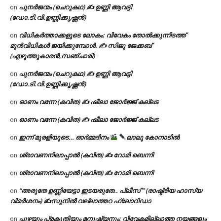
പുനർജന്മം (ചെറുകഥ) ✍ ഉണ്ണി ആവട്ടി
on
(ഡോ.ടി.വി.ഉണ്ണിക്കൃഷ്ണൻ)
വിധികർത്താക്കളുടെ ലോകം: വിവേകം തോൽക്കുന്നിടത്ത്
on
മുൻവിധികൾ ജയിക്കുമ്പോൾ. ✍️ സിജു ജേക്കബ്
(എഴുത്തുകാരൻ,സഞ്ചാരി)
പുനർജന്മം (ചെറുകഥ) ✍ ഉണ്ണി ആവട്ടി
on
(ഡോ.ടി.വി.ഉണ്ണിക്കൃഷ്ണൻ)
ഓണം വന്നേ (കവിത) ✍ ഷീലാ ജോർജ്ജ് കല്ലട
on
ഓണം വന്നേ (കവിത) ✍ ഷീലാ ജോർജ്ജ് കല്ലട
on
ഇന്ന് മുരളിയുടെ… ഓർമ്മദിനം
ലാലു കോനാടിൽ
on
ശ്രാവണനിലാപ്പാൽ (കവിത) ✍ റോമി ബെന്നി
on
ശ്രാവണനിലാപ്പാൽ (കവിത) ✍ റോമി ബെന്നി
on
“അരുതേ ഉണ്ണിയേട്ടാ ഇടയരുതേ.. പ്ലീസ് ” (രാഷ്ട്രീയ ഹാസ്യ
on
വിമർശനം) ✍സുനിൽ വല്ലാത്തറ ഫ്ലോറിഡാ
പുഴയും പ്രകൃതിയും മനുഷ്യനും: വിവേകമില്ലാത്ത നയങ്ങളും
on