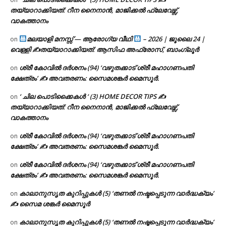
തയ്യാറാക്കിയത്: റീന നൈനാൻ, മാജിക്കൽ ഫ്ലേവേഴ്സ്,
വാകത്താനം
മലയാളി മനസ്സ് — ആരോഗ്യ വീഥി
– 2026 | ജൂലൈ 24 |
on
വെള്ളി ✍
തയ്യാറാക്കിയത്: ആസിഫ അഫ്രോസ്, ബാംഗ്ലൂർ
ശ്രീ കോവിൽ ദർശനം (94) ‘വഴുതക്കാട് ശ്രീ മഹാഗണപതി
on
ക്ഷേത്രം’ ✍ അവതരണം: സൈമശങ്കർ മൈസൂർ.
‘ ചില പൊടിക്കൈകൾ ‘ (3) HOME DECOR TIPS ✍
on
തയ്യാറാക്കിയത്: റീന നൈനാൻ, മാജിക്കൽ ഫ്ലേവേഴ്സ്,
വാകത്താനം
ശ്രീ കോവിൽ ദർശനം (94) ‘വഴുതക്കാട് ശ്രീ മഹാഗണപതി
on
ക്ഷേത്രം’ ✍ അവതരണം: സൈമശങ്കർ മൈസൂർ.
ശ്രീ കോവിൽ ദർശനം (94) ‘വഴുതക്കാട് ശ്രീ മഹാഗണപതി
on
ക്ഷേത്രം’ ✍ അവതരണം: സൈമശങ്കർ മൈസൂർ.
കാലാനുസൃത കുറിപ്പുകൾ (5) ‘തണൽ നഷ്ടപ്പെടുന്ന വാർദ്ധക്യം’
on
✍ സൈമ ശങ്കർ മൈസൂർ
കാലാനുസൃത കുറിപ്പുകൾ (5) ‘തണൽ നഷ്ടപ്പെടുന്ന വാർദ്ധക്യം’
on