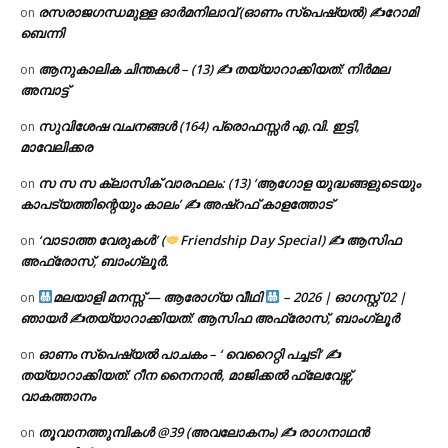
രസരാജഗന്ധമുള്ള ഓർമനിലാവ് (ഓണം സ്‌പെഷ്യൽ) ✍റോമി
on
ബെന്നി
ആനുകാലിക ചിന്തകൾ – (13) ✍ തയ്യാറാക്കിയത്: നിർമല
on
അമ്പാട്ട്
സുവിശേഷ വചനങ്ങൾ (164) പ്രൊഫസ്സർ എ.വി. ഇട്ടി,
on
മാവേലിക്കര
സ സ സ ക്ലാസിക് വാരഫലം: (13) ‘ആഗോള യുദ്ധങ്ങളുടെയും
on
കാപട്യത്തിന്റെയും കാലം’ ✍ അഷ്റഫ് കാളത്തോട്
‘വാടാത്ത വേരുകൾ’ (
Friendship Day Special) ✍ ആസിഫ
on
അഫ്രോസ്, ബാംഗ്ലൂർ.
മലയാളി മനസ്സ് — ആരോഗ്യ വീഥി
– 2026 | ഓഗസ്റ്റ് 02 |
on
ഞായർ ✍
തയ്യാറാക്കിയത്: ആസിഫ അഫ്രോസ്, ബാംഗ്ലൂർ
ഓണം സ്പെഷ്യൽ പാചകം – ‘ വെറൈറ്റി പച്ചടി’ ✍
on
തയ്യാറാക്കിയത്: റീന നൈനാൻ, മാജിക്കൽ ഫ്ലേവേഴ്സ്,
വാകത്താനം
തൂവാനത്തുമ്പികൾ @39 (അവലോകനം) ✍ രാഗനാഥൻ
on