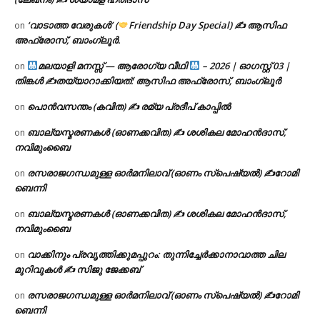
‘വാടാത്ത വേരുകൾ’ (
Friendship Day Special) ✍ ആസിഫ
on
അഫ്രോസ്, ബാംഗ്ലൂർ.
മലയാളി മനസ്സ് — ആരോഗ്യ വീഥി
– 2026 | ഓഗസ്റ്റ് 03 |
on
തിങ്കൾ ✍
തയ്യാറാക്കിയത്: ആസിഫ അഫ്രോസ്, ബാംഗ്ലൂർ
പൊൻവസന്തം (കവിത) ✍ രമ്യ പ്രദീപ് കാപ്പിൽ
on
ബാല്യസ്മരണകൾ (ഓണക്കവിത) ✍ ശശികല മോഹൻദാസ്,
on
നവിമുംബൈ
രസരാജഗന്ധമുള്ള ഓർമനിലാവ് (ഓണം സ്‌പെഷ്യൽ) ✍റോമി
on
ബെന്നി
ബാല്യസ്മരണകൾ (ഓണക്കവിത) ✍ ശശികല മോഹൻദാസ്,
on
നവിമുംബൈ
വാക്കിനും പ്രവൃത്തിക്കുമപ്പുറം: തുന്നിച്ചേർക്കാനാവാത്ത ചില
on
മുറിവുകൾ ✍️ സിജു ജേക്കബ്
രസരാജഗന്ധമുള്ള ഓർമനിലാവ് (ഓണം സ്‌പെഷ്യൽ) ✍റോമി
on
ബെന്നി