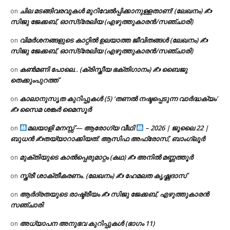
ചില മടങ്ങിവരവുകൾ മുറിവേൽപ്പിക്കാനുള്ളതാണ്! (ലേഖനം) ✍️
on
സിജു ജേക്കബ്, ഓസ്‌ട്രേലിയ (എഴുത്തുകാരൻ/സഞ്ചാരി)
വിമർശനങ്ങളുടെ കാറ്റിൽ ഉലയാത്ത ജീവിതങ്ങൾ (ലേഖനം) ✍️
on
സിജു ജേക്കബ്, ഓസ്‌ട്രേലിയ (എഴുത്തുകാരൻ/സഞ്ചാരി)
കൺമണി പോലെ.. (ക്രിസ്തീയ ഭക്തിഗാനം) ✍ ബൈജു
on
തെക്കുംപുറത്ത്
കാലാനുസൃത കുറിപ്പുകൾ (5) ‘തണൽ നഷ്ടപ്പെടുന്ന വാർദ്ധക്യം’
on
✍ സൈമ ശങ്കർ മൈസൂർ
മലയാളി മനസ്സ് — ആരോഗ്യ വീഥി
– 2026 | ജൂലൈ 22 |
on
ബുധൻ ✍
തയ്യാറാക്കിയത്: ആസിഫ അഫ്രോസ്, ബാംഗ്ലൂർ
മുക്തിയുടെ കാൽപ്പെരുമാറ്റം (കഥ) ✍ അനിൽ മണ്ണത്തൂർ
on
സ്ത്രീ ശാക്തീകരണം. (ലേഖനം) ✍ ഹേമലത കൃഷ്ണദാസ്
on
ആർദ്രതയുടെ രാഷ്ട്രീയം ✍️ സിജു ജേക്കബ്, എഴുത്തുകാരൻ
on
സഞ്ചാരി
അധ്യാപന അനുഭവ കുറിപ്പുകൾ (ഭാഗം 11)
on