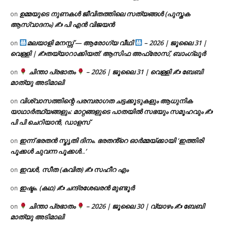
ഉമ്മയുടെ നുണകൾ ജീവിതത്തിലെ സത്യങ്ങൾ (പുസ്തക
on
ആസ്വാദനം) ✍ പി എൻ വിജയൻ
മലയാളി മനസ്സ് — ആരോഗ്യ വീഥി
– 2026 | ജൂലൈ 31 |
on
വെള്ളി | ✍
തയ്യാറാക്കിയത്: ആസിഫ അഫ്രോസ്, ബാംഗ്ലൂർ
ചിന്താ പ്രഭാതം
– 2026 | ജൂലൈ 31 | വെള്ളി ✍
ബേബി
on
മാത്യു അടിമാലി
വിശ്വാസത്തിന്റെ പരമ്പരാഗത ചട്ടക്കൂടുകളും ആധുനിക
on
യാഥാർത്ഥ്യങ്ങളും: മാറ്റങ്ങളുടെ പാതയിൽ സഭയും സമൂഹവും ✍
പി പി ചെറിയാൻ, ഡാളസ്
ഇന്ന് ഭരതൻ സ്മൃതി ദിനം. ഭരതൻ്റെ ഓർമ്മയ്ക്കായി ‘ഇത്തിരി
on
പൂക്കൾ ചുവന്ന പൂക്കൾ..’
ഇവൾ, സീത (കവിത) ✍ സഹീറ എം
on
ഇഷ്ടം. (കഥ) ✍ ചന്ദ്രശേഖരൻ മുണ്ടൂർ
on
ചിന്താ പ്രഭാതം
– 2026 | ജൂലൈ 30 | വ്യാഴം ✍
ബേബി
on
മാത്യു അടിമാലി