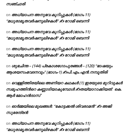
സഞ്ചാരി
അധ്യാപന അനുഭവ കുറിപ്പുകൾ (ഭാഗം 11)
on
“മധുരാമൃതവർഷനൂലിഴകൾ” ✍ റോമി ബെന്നി
അധ്യാപന അനുഭവ കുറിപ്പുകൾ (ഭാഗം 11)
on
“മധുരാമൃതവർഷനൂലിഴകൾ” ✍ റോമി ബെന്നി
അധ്യാപന അനുഭവ കുറിപ്പുകൾ (ഭാഗം 11)
on
“മധുരാമൃതവർഷനൂലിഴകൾ” ✍ റോമി ബെന്നി
ശുഭചിന്ത – (144) പ്രകാശഗോപുരങ്ങൾ – (120) “ഭാഷയും
on
ആശയസംവേദനവും” (ഭാഗം-1) ✍പി.എം.എൻ.നമ്പൂതിരി
വെള്ളിത്തിരയിലെ അണിയറ കഥകൾ (1) ഇരയുടെ മുറിവുകൾ
on
സമൂഹത്തിന്‍റെ കണ്ണാടിയാകുമ്പോൾ ✍തയ്യാറാക്കിയത്: കെ.
ആര്‍ മോഹന്‍ദാസ്
ഓർമ്മയിലെ മുഖങ്ങൾ: “കോട്ടക്കൽ ശിവരാമൻ” ✍ അജി
on
സുരേന്ദ്രൻ
അധ്യാപന അനുഭവ കുറിപ്പുകൾ (ഭാഗം 11)
on
“മധുരാമൃതവർഷനൂലിഴകൾ” ✍ റോമി ബെന്നി