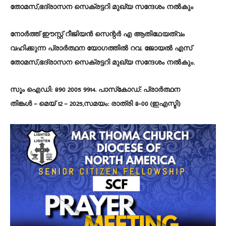
തോമസ്,ഭദ്രാസന സെക്രട്ടറി മുഖ്യ സന്ദേശം നൽകും
നോർത്ത് ഈസ്റ്റ് റീജിയൻ സെന്റർ എ ആതിഥേയത്വം
വഹിക്കുന്ന പ്രാർത്ഥന യോഗത്തിൽ റവ. ജോയൽ എസ്
തോമസ്,ഭദ്രാസന സെക്രട്ടറി മുഖ്യ സന്ദേശം നൽകും.
സൂം ഐഡി: 890 2005 9914. പാസ്‌കോഡ്: പ്രാർത്ഥന
തിങ്കൾ – മെയ് 12 – 2025,സമയം: രാത്രി 8-00 (ഇഎസ്ടി)