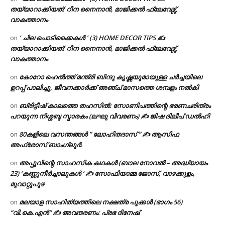
തയ്യാറാക്കിയത്: റീന നൈനാൻ, മാജിക്കൽ ഫ്ലേവേഴ്സ്,
വാകത്താനം
‘ ചില പൊടിക്കൈകൾ ‘ (3) HOME DECOR TIPS ✍
on
തയ്യാറാക്കിയത്: റീന നൈനാൻ, മാജിക്കൽ ഫ്ലേവേഴ്സ്,
വാകത്താനം
കോറോ ഹെൽത്ത് മന്ത്രി ബിന്ദു കൃഷ്ണയുമായുള്ള ചർച്ചയിലെ
on
ഉറപ്പ് പാലിച്ചു, ജീവനക്കാർക്ക് അഞ്ച് മാസത്തെ ശമ്പളം നൽകി
ബ്രിട്ടീഷ് കാലത്തെ തഹസിൽ: സോണിപത്തിന്റെ ഭരണചരിത്രം
on
പറയുന്ന നിശ്ശബ്ദ സ്മാരകം (ലഘു വിവരണം) ✍ ജിഷ ദിലീപ് ഡൽഹി
80കളിലെ വസന്തങ്ങൾ ” ലോഹിതദാസ് ” ✍ ആസിഫ
on
അഫ്രോസ് ബാംഗ്ലൂർ.
അപ്പുവിന്റെ സാഹസിക കഥകൾ (ബാല നോവൽ – അദ്ധ്യായം
on
23) ‘കണ്ണുനീർച്ചാലുകൾ ‘ ✍ സോഫിയാമ്മ ജോസ്, വാഴക്കുളം,
മുവാറ്റുപുഴ
മലയാള സാഹിത്യത്തിലെ നക്ഷത്ര പൂക്കൾ (ഭാഗം 56)
on
“വി.കെ.എൻ” ✍ അവതരണം: പ്രഭ ദിനേഷ്