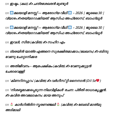
ഇഷ്ടം. (കഥ) ✍ ചന്ദ്രശേഖരൻ മുണ്ടൂർ
on
മലയാളി മനസ്സ് — ആരോഗ്യ വീഥി
– 2026 | ജൂലൈ 30 |
on
വ്യാഴം ✍
തയ്യാറാക്കിയത്: ആസിഫ അഫ്രോസ്, ബാംഗ്ലൂർ
മലയാളി മനസ്സ് — ആരോഗ്യ വീഥി
– 2026 | ജൂലൈ 30 |
on
വ്യാഴം ✍
തയ്യാറാക്കിയത്: ആസിഫ അഫ്രോസ്, ബാംഗ്ലൂർ
ഇവൾ, സീത (കവിത) ✍ സഹീറ എം
on
ട്രെയിൻ യാത്ര എങ്ങനെ സുരക്ഷിതമാക്കാം (ലേഖനം) ✍ ബിന്ദു
on
വേണു ചോറ്റാനിക്കര
അതിജീവനം – ആപേക്ഷികം (കവിത) ✍ വേണുക്കുട്ടൻ
on
ചേരാവെള്ളി
‘കിണറിനപ്പുറം’ (കവിത) ✍ വർഗീസ് റ്റി നൈനാൻ (Dil Se
)
on
‘നിശബ്ദമാക്കപ്പെടുന്ന നിലവിളികൾ’ രചന: പ്രീതി രാധാകൃഷ്ണൻ.
on
✍ കവിത അവലോകനം: മായ അനൂപ്
കാർഗിൽദിന സ്മരണഞ്ജലി
(കവിത) ✍ ബേബി മാത്യു
on
അടിമാലി