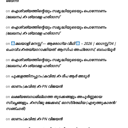
ബെന്നി
ഐശ്വര്യത്തിന്റെയും സമൃദ്ധിയുടെയും പൊന്നോണം
on
(ലേഖനം) ✍ ശ്യാമള ഹരിദാസ്
ഐശ്വര്യത്തിന്റെയും സമൃദ്ധിയുടെയും പൊന്നോണം
on
(ലേഖനം) ✍ ശ്യാമള ഹരിദാസ്
മലയാളി മനസ്സ് — ആരോഗ്യ വീഥി
– 2026 | ഓഗസ്റ്റ് 04 |
on
ചൊവ്വ ✍
തയ്യാറാക്കിയത്: ആസിഫ അഫ്രോസ്, ബാംഗ്ലൂർ
ഐശ്വര്യത്തിന്റെയും സമൃദ്ധിയുടെയും പൊന്നോണം
on
(ലേഖനം) ✍ ശ്യാമള ഹരിദാസ്
പൂക്കളത്തിനപ്പുറം (കവിത) ✍ ദീപ ആർ അടൂർ
on
ഓണം (കവിത) ✍ PN വിജയൻ
on
ലക്ഷ്യബോധമില്ലാത്ത തുടക്കങ്ങളും അപൂർണ്ണമായ
on
സ്വപ്നങ്ങളും. ✍️സിജു ജേക്കബ്, ഓസ്‌ട്രേലിയ (എഴുത്തുകാരൻ/
സഞ്ചാരി)
ഓണം (കവിത) ✍ PN വിജയൻ
on