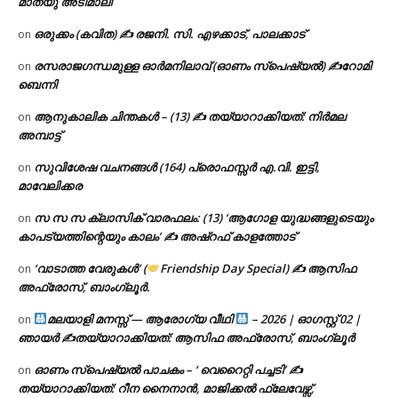
മാത്യു അടിമാലി
ഒരുക്കം (കവിത) ✍ രജനി. സി. എഴക്കാട്, പാലക്കാട്
on
രസരാജഗന്ധമുള്ള ഓർമനിലാവ് (ഓണം സ്‌പെഷ്യൽ) ✍റോമി
on
ബെന്നി
ആനുകാലിക ചിന്തകൾ – (13) ✍ തയ്യാറാക്കിയത്: നിർമല
on
അമ്പാട്ട്
സുവിശേഷ വചനങ്ങൾ (164) പ്രൊഫസ്സർ എ.വി. ഇട്ടി,
on
മാവേലിക്കര
സ സ സ ക്ലാസിക് വാരഫലം: (13) ‘ആഗോള യുദ്ധങ്ങളുടെയും
on
കാപട്യത്തിന്റെയും കാലം’ ✍ അഷ്റഫ് കാളത്തോട്
‘വാടാത്ത വേരുകൾ’ (
Friendship Day Special) ✍ ആസിഫ
on
അഫ്രോസ്, ബാംഗ്ലൂർ.
മലയാളി മനസ്സ് — ആരോഗ്യ വീഥി
– 2026 | ഓഗസ്റ്റ് 02 |
on
ഞായർ ✍
തയ്യാറാക്കിയത്: ആസിഫ അഫ്രോസ്, ബാംഗ്ലൂർ
ഓണം സ്പെഷ്യൽ പാചകം – ‘ വെറൈറ്റി പച്ചടി’ ✍
on
തയ്യാറാക്കിയത്: റീന നൈനാൻ, മാജിക്കൽ ഫ്ലേവേഴ്സ്,