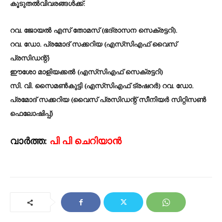
കൂടുതൽവിവരങ്ങൾക്ക്:
റവ. ജോയൽ എസ് തോമസ് (ഭദ്രാസന സെക്രട്ടറി).
റവ. ഡോ. പ്രമോദ് സക്കറിയ (എസ്‌സി‌എഫ് വൈസ്
പ്രസിഡന്റ്)
ഈശോ മാളിയക്കൽ (എസ്‌സി‌എഫ് സെക്രട്ടറി)
സി. വി. സൈമൺകുട്ടി (എസ്‌സി‌എഫ് ട്രഷറർ) റവ. ഡോ.
പ്രമോദ് സക്കറിയ (വൈസ് പ്രസിഡന്റ് സീനിയർ സിറ്റിസൺ
ഫെലോഷിപ്പ്)
വാർത്ത:
പി പി ചെറിയാൻ