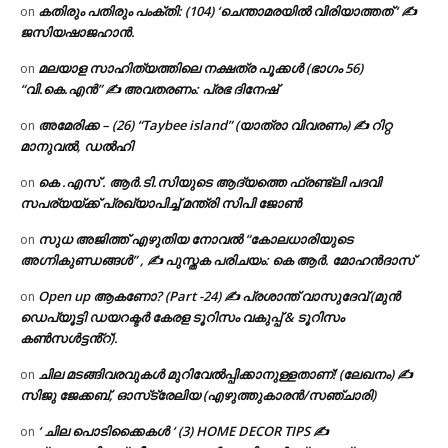
കതിരും പതിരും പംക്തി: (104) ‘ചെന്താമരയിൽ വിരിയാത്തത് ‘ ✍
on
ജസിയഷാജഹാൻ.
മലയാള സാഹിത്യത്തിലെ നക്ഷത്ര പൂക്കൾ (ഭാഗം 56)
on
“വി.കെ.എൻ” ✍ അവതരണം: പ്രഭ ദിനേഷ്
അമേരിക്ക – (26) “Taybee island” (യാത്രാ വിവരണം) ✍ റിറ്റ
on
മാനുവൽ, ഡൽഹി
കെ .എസ് . ആർ.ടി.സിയുടെ ആദ്യത്തെ ഫ്രണ്ട്ലി പദവി
on
സപര്യയ്ക്ക് പ്രഖ്യാപിച്ച് മന്ത്രി സിപി ജോൺ
സുധ അജിത്ത് എഴുതിയ നോവൽ “കോലധാരിയുടെ
on
അഗ്നികുണ്ഡങ്ങള്‍” , ✍ പുസ്തക പരിചയം: കെ ആർ. മോഹൻദാസ്
Open up ആകണോ? (Part -24) ✍ പ്രശാന്ത് വാസുദേവ് (മുൻ
on
ഡെപ്യൂട്ടി ഡയറക്ടർ കേരള ടൂറിസം വകുപ്പ് & ടൂറിസം
കൺസൾട്ടൻ്റ്).
ചില മടങ്ങിവരവുകൾ മുറിവേൽപ്പിക്കാനുള്ളതാണ്! (ലേഖനം) ✍️
on
സിജു ജേക്കബ്, ഓസ്‌ട്രേലിയ (എഴുത്തുകാരൻ/സഞ്ചാരി)
‘ ചില പൊടിക്കൈകൾ ‘ (3) HOME DECOR TIPS ✍
on