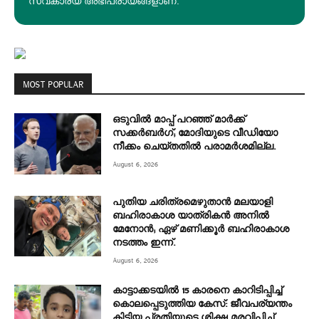
സ്വകാര്യ അഭിപ്രായങ്ങളാണ്.
MOST POPULAR
ഒടുവിൽ മാപ്പ് പറഞ്ഞ് മാർക്ക്
സക്കർബർഗ്; മോദിയുടെ വീഡിയോ
നീക്കം ചെയ്തതിൽ പരാമർശമില്ല.
August 6, 2026
പുതിയ ചരിത്രമെഴുതാൻ മലയാളി
ബഹിരാകാശ യാത്രികൻ അനിൽ
മേനോൻ; ഏഴ് മണിക്കൂർ ബഹിരാകാശ
നടത്തം ഇന്ന്.
August 6, 2026
കാട്ടാക്കടയിൽ 15 കാരനെ കാറിടിപ്പിച്ച്
കൊലപ്പെടുത്തിയ കേസ്: ജീവപര്യന്തം
കിട്ടിയ പ്രതിയുടെ ശിക്ഷ മരവിപ്പിച്ച്