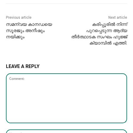
Previous article
Next article
സമന്വയ കാനഡയെ
കരിപ്പൂരിൽ നിന്ന്
സൂരജും അനീഷും
പുറപ്പെടുന്ന ആദ്യ
നയിക്കും
തീർത്ഥാടക സംഘം ഹുജ്ജ്
ക്യാമ്പിൽ എത്തി.
LEAVE A REPLY
Comment:
Nam