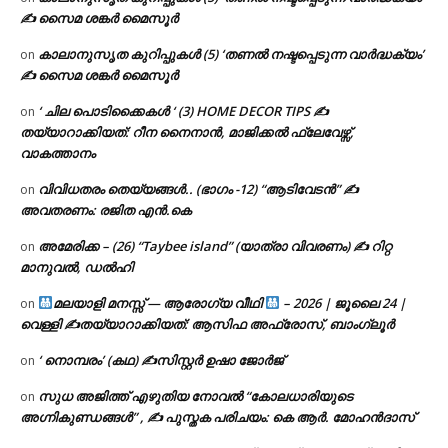
✍ സൈമ ശങ്കർ മൈസൂർ
കാലാനുസൃത കുറിപ്പുകൾ (5) ‘തണൽ നഷ്ടപ്പെടുന്ന വാർദ്ധക്യം’
on
✍ സൈമ ശങ്കർ മൈസൂർ
‘ ചില പൊടിക്കൈകൾ ‘ (3) HOME DECOR TIPS ✍
on
തയ്യാറാക്കിയത്: റീന നൈനാൻ, മാജിക്കൽ ഫ്ലേവേഴ്സ്,
വാകത്താനം
വിവിധതരം തെയ്യങ്ങൾ.. (ഭാഗം -12) “ആടിവേടൻ” ✍
on
അവതരണം: രജിത എൻ.കെ
അമേരിക്ക – (26) “Taybee island” (യാത്രാ വിവരണം) ✍ റിറ്റ
on
മാനുവൽ, ഡൽഹി
മലയാളി മനസ്സ് — ആരോഗ്യ വീഥി
– 2026 | ജൂലൈ 24 |
on
വെള്ളി ✍
തയ്യാറാക്കിയത്: ആസിഫ അഫ്രോസ്, ബാംഗ്ലൂർ
‘ നൊമ്പരം’ (കഥ) ✍സിസ്റ്റർ ഉഷാ ജോർജ്
on
സുധ അജിത്ത് എഴുതിയ നോവൽ “കോലധാരിയുടെ
on
അഗ്നികുണ്ഡങ്ങള്‍” , ✍ പുസ്തക പരിചയം: കെ ആർ. മോഹൻദാസ്