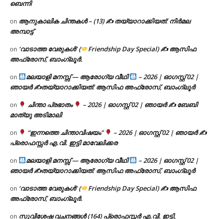
ബെന്നി
ആനുകാലിക ചിന്തകൾ – (13) ✍ തയ്യാറാക്കിയത്: നിർമല
on
അമ്പാട്ട്
‘വാടാത്ത വേരുകൾ’ (
Friendship Day Special) ✍ ആസിഫ
on
അഫ്രോസ്, ബാംഗ്ലൂർ.
മലയാളി മനസ്സ് — ആരോഗ്യ വീഥി
– 2026 | ഓഗസ്റ്റ് 02 |
on
ഞായർ ✍
തയ്യാറാക്കിയത്: ആസിഫ അഫ്രോസ്, ബാംഗ്ലൂർ
ചിന്താ പ്രഭാതം
– 2026 | ഓഗസ്റ്റ് 02 | ഞായർ ✍
ബേബി
on
മാത്യു അടിമാലി
“ഇന്നത്തെ ചിന്താവിഷയം”
– 2026 | ഓഗസ്റ്റ് 02 | ഞായർ ✍
on
പ്രൊഫസ്സർ എ.വി. ഇട്ടി മാവേലിക്കര
മലയാളി മനസ്സ് — ആരോഗ്യ വീഥി
– 2026 | ഓഗസ്റ്റ് 02 |
on
ഞായർ ✍
തയ്യാറാക്കിയത്: ആസിഫ അഫ്രോസ്, ബാംഗ്ലൂർ
‘വാടാത്ത വേരുകൾ’ (
Friendship Day Special) ✍ ആസിഫ
on
അഫ്രോസ്, ബാംഗ്ലൂർ.
സുവിശേഷ വചനങ്ങൾ (164) പ്രൊഫസ്സർ എ.വി. ഇട്ടി,
on