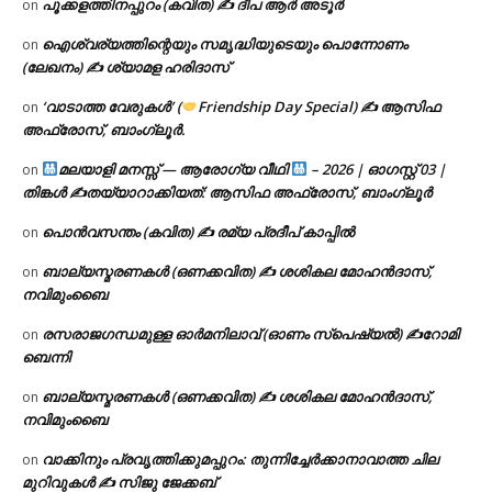
പൂക്കളത്തിനപ്പുറം (കവിത) ✍ ദീപ ആർ അടൂർ
on
ഐശ്വര്യത്തിന്റെയും സമൃദ്ധിയുടെയും പൊന്നോണം
on
(ലേഖനം) ✍ ശ്യാമള ഹരിദാസ്
‘വാടാത്ത വേരുകൾ’ (
Friendship Day Special) ✍ ആസിഫ
on
അഫ്രോസ്, ബാംഗ്ലൂർ.
മലയാളി മനസ്സ് — ആരോഗ്യ വീഥി
– 2026 | ഓഗസ്റ്റ് 03 |
on
തിങ്കൾ ✍
തയ്യാറാക്കിയത്: ആസിഫ അഫ്രോസ്, ബാംഗ്ലൂർ
പൊൻവസന്തം (കവിത) ✍ രമ്യ പ്രദീപ് കാപ്പിൽ
on
ബാല്യസ്മരണകൾ (ഒണക്കവിത) ✍ ശശികല മോഹൻദാസ്,
on
നവിമുംബൈ
രസരാജഗന്ധമുള്ള ഓർമനിലാവ് (ഓണം സ്‌പെഷ്യൽ) ✍റോമി
on
ബെന്നി
ബാല്യസ്മരണകൾ (ഒണക്കവിത) ✍ ശശികല മോഹൻദാസ്,
on
നവിമുംബൈ
വാക്കിനും പ്രവൃത്തിക്കുമപ്പുറം: തുന്നിച്ചേർക്കാനാവാത്ത ചില
on
മുറിവുകൾ ✍️ സിജു ജേക്കബ്