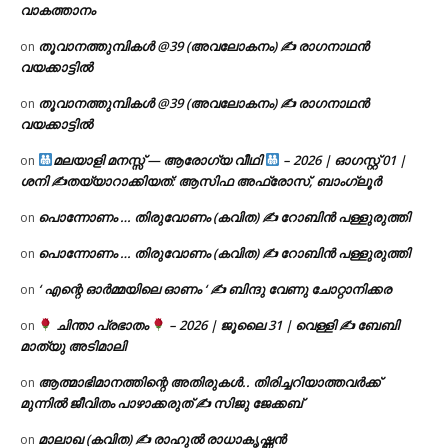
വാകത്താനം
തൂവാനത്തുമ്പികൾ @39 (അവലോകനം) ✍ രാഗനാഥൻ
on
വയക്കാട്ടിൽ
തൂവാനത്തുമ്പികൾ @39 (അവലോകനം) ✍ രാഗനാഥൻ
on
വയക്കാട്ടിൽ
മലയാളി മനസ്സ് — ആരോഗ്യ വീഥി
– 2026 | ഓഗസ്റ്റ് 01 |
on
ശനി ✍
തയ്യാറാക്കിയത്: ആസിഫ അഫ്രോസ്, ബാംഗ്ലൂർ
പൊന്നോണം … തിരുവോണം (കവിത) ✍ റോബിൻ പള്ളുരുത്തി
on
പൊന്നോണം … തിരുവോണം (കവിത) ✍ റോബിൻ പള്ളുരുത്തി
on
‘ എന്റെ ഓർമ്മയിലെ ഓണം ‘ ✍ ബിന്ദു വേണു ചോറ്റാനിക്കര
on
ചിന്താ പ്രഭാതം
– 2026 | ജൂലൈ 31 | വെള്ളി ✍
ബേബി
on
മാത്യു അടിമാലി
ആത്മാഭിമാനത്തിന്റെ അതിരുകൾ.. തിരിച്ചറിയാത്തവർക്ക്
on
മുന്നിൽ ജീവിതം പാഴാക്കരുത് ✍️ സിജു ജേക്കബ്
മാലാഖ (കവിത) ✍ രാഹുൽ രാധാകൃഷ്ണൻ
on