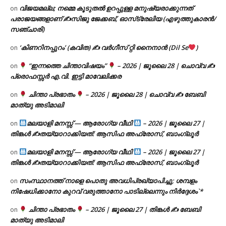
വിജയമല്ല; നമ്മെ കൂടുതൽ ഉറപ്പുള്ള മനുഷ്യരാക്കുന്നത്
on
പരാജയങ്ങളാണ് ✍️സിജു ജേക്കബ്, ഓസ്‌ട്രേലിയ (എഴുത്തുകാരൻ/
സഞ്ചാരി)
‘കിണറിനപ്പുറം’ (കവിത) ✍ വർഗീസ് റ്റി നൈനാൻ (Dil Se
)
on
“ഇന്നത്തെ ചിന്താവിഷയം”
– 2026 | ജൂലൈ 28 | ചൊവ്വ ✍
on
പ്രൊഫസ്സർ എ.വി. ഇട്ടി മാവേലിക്കര
ചിന്താ പ്രഭാതം
– 2026 | ജൂലൈ 28 | ചൊവ്വ ✍
ബേബി
on
മാത്യു അടിമാലി
മലയാളി മനസ്സ് — ആരോഗ്യ വീഥി
– 2026 | ജൂലൈ 27 |
on
തിങ്കൾ ✍
തയ്യാറാക്കിയത്: ആസിഫ അഫ്രോസ്, ബാംഗ്ലൂർ
മലയാളി മനസ്സ് — ആരോഗ്യ വീഥി
– 2026 | ജൂലൈ 27 |
on
തിങ്കൾ ✍
തയ്യാറാക്കിയത്: ആസിഫ അഫ്രോസ്, ബാംഗ്ലൂർ
സംസ്ഥാനത്ത് നാളെ പൊതു അവധിപ്രഖ്യാപിച്ചു; ശമ്പളം
on
നിഷേധിക്കാനോ കുറവ് വരുത്താനോ പാടില്ലെന്നും നിർദ്ദേശം`*
ചിന്താ പ്രഭാതം
– 2026 | ജൂലൈ 27 | തിങ്കൾ ✍
ബേബി
on
മാത്യു അടിമാലി