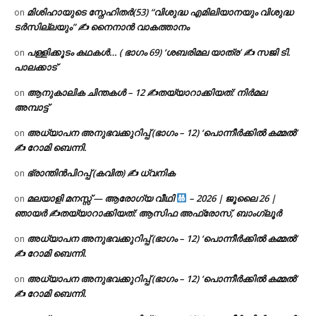
മിശിഹായുടെ സ്നേഹിതർ(53) “വിശുദ്ധ എമിലിയാനയും വിശുദ്ധ
on
ടര്‍സില്ലയും” ✍ നൈനാൻ വാകത്താനം
പള്ളിക്കൂടം കഥകൾ… ( ഭാഗം 69) ‘ശബരിമല യാത്ര’ ✍ സജി ടി.
on
പാലക്കാട്
ആനുകാലിക ചിന്തകൾ – 12 ✍തയ്യാറാക്കിയത്: നിർമല
on
അമ്പാട്ട്
അധ്യാപന അനുഭവക്കുറിപ്പ് (ഭാഗം – 12) ‘പൊന്നീർക്കിൽ കമ്മൽ’
on
✍ റോമി ബെന്നി.
ഭ്രാന്തിൻപിറപ്പ് (കവിത) ✍ ധ്വനിക
on
മലയാളി മനസ്സ് — ആരോഗ്യ വീഥി
– 2026 | ജൂലൈ 26 |
on
ഞായർ ✍
തയ്യാറാക്കിയത്: ആസിഫ അഫ്രോസ്, ബാംഗ്ലൂർ
അധ്യാപന അനുഭവക്കുറിപ്പ് (ഭാഗം – 12) ‘പൊന്നീർക്കിൽ കമ്മൽ’
on
✍ റോമി ബെന്നി.
അധ്യാപന അനുഭവക്കുറിപ്പ് (ഭാഗം – 12) ‘പൊന്നീർക്കിൽ കമ്മൽ’
on
✍ റോമി ബെന്നി.