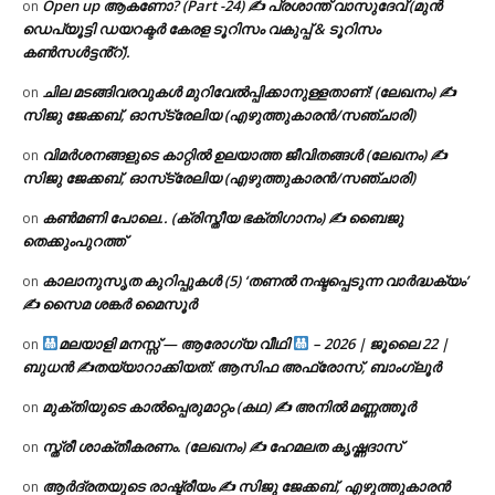
Open up ആകണോ? (Part -24) ✍ പ്രശാന്ത് വാസുദേവ് (മുൻ
on
ഡെപ്യൂട്ടി ഡയറക്ടർ കേരള ടൂറിസം വകുപ്പ് & ടൂറിസം
കൺസൾട്ടൻ്റ്).
ചില മടങ്ങിവരവുകൾ മുറിവേൽപ്പിക്കാനുള്ളതാണ്! (ലേഖനം) ✍️
on
സിജു ജേക്കബ്, ഓസ്‌ട്രേലിയ (എഴുത്തുകാരൻ/സഞ്ചാരി)
വിമർശനങ്ങളുടെ കാറ്റിൽ ഉലയാത്ത ജീവിതങ്ങൾ (ലേഖനം) ✍️
on
സിജു ജേക്കബ്, ഓസ്‌ട്രേലിയ (എഴുത്തുകാരൻ/സഞ്ചാരി)
കൺമണി പോലെ.. (ക്രിസ്തീയ ഭക്തിഗാനം) ✍ ബൈജു
on
തെക്കുംപുറത്ത്
കാലാനുസൃത കുറിപ്പുകൾ (5) ‘തണൽ നഷ്ടപ്പെടുന്ന വാർദ്ധക്യം’
on
✍ സൈമ ശങ്കർ മൈസൂർ
മലയാളി മനസ്സ് — ആരോഗ്യ വീഥി
– 2026 | ജൂലൈ 22 |
on
ബുധൻ ✍
തയ്യാറാക്കിയത്: ആസിഫ അഫ്രോസ്, ബാംഗ്ലൂർ
മുക്തിയുടെ കാൽപ്പെരുമാറ്റം (കഥ) ✍ അനിൽ മണ്ണത്തൂർ
on
സ്ത്രീ ശാക്തീകരണം. (ലേഖനം) ✍ ഹേമലത കൃഷ്ണദാസ്
on
ആർദ്രതയുടെ രാഷ്ട്രീയം ✍️ സിജു ജേക്കബ്, എഴുത്തുകാരൻ
on