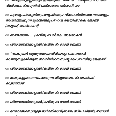
on
വിമർശനം) ✍സുനിൽ വല്ലാത്തറ ഫ്ലോറിഡാ
പുഴയും പ്രകൃതിയും മനുഷ്യനും: വിവേകമില്ലാത്ത നയങ്ങളും
on
ആവർത്തിക്കുന്ന ദുരന്തങ്ങളും ✍ റവ. ജെയിംസ് കെ. ജോൺ
(ലബ്ബക്ക്, ടെക്സാസ്)
ഓണക്കാലം….. (കവിത) ✍ വി.കെ. അശോകൻ
on
ശ്രാവണനിലാപ്പാൽ (കവിത) ✍ റോമി ബെന്നി
on
“വാക്കുകൾ ആയുധമാകാതിരിക്കട്ടെ: ബന്ധങ്ങൾ
on
കാത്തുസൂക്ഷിക്കുന്ന നവവിമർശന സംസ്കാരം” ✍️ സിജു ജേക്കബ്
ശ്രാവണനിലാപ്പാൽ (കവിത) ✍ റോമി ബെന്നി
on
വേരുകളുടെ ഗന്ധം തേടുന്ന തിരുവോണം ✍ അഷ്റഫ്
on
കാളത്തോട്
ശ്രാവണനിലാപ്പാൽ (കവിത) ✍ റോമി ബെന്നി
on
ശ്രാവണനിലാപ്പാൽ (കവിത) ✍ റോമി ബെന്നി
on
രസരാജഗന്ധമുള്ള ഓർമനിലാവ് (ഓണം സ്‌പെഷ്യൽ) ✍റോമി
on