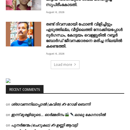
സുപ്രീംകോടതി.
August 6, 2026
രണ്ട് ദിവസമായി ഫോൺ വിളിച്ചിട്ടും
എടുത്തില്ല; വീട്ടിലെത്തി നോക്കിയപ്പോൾ
ദുർഗന്ധം, കോട്ടയം വെള്ളൂരിൽ റബ്ബർ
ബോർഡ്‌ ജീവനക്കാരനെ മരിച്ച നിലയിൽ
കണ്ടെത്തി.
August 6, 2026
Load more
RECENT COMMENTS
ശ്രാവണനിലാപ്പാൽ (കവിത) ✍ റോമി ബെന്നി
on
ഇന്ന് മുരളിയുടെ… ഓർമ്മദിനം
ലാലു കോനാടിൽ
on
പുനർജന്മം (ചെറുകഥ) ✍ ഉണ്ണി ആവട്ടി
on