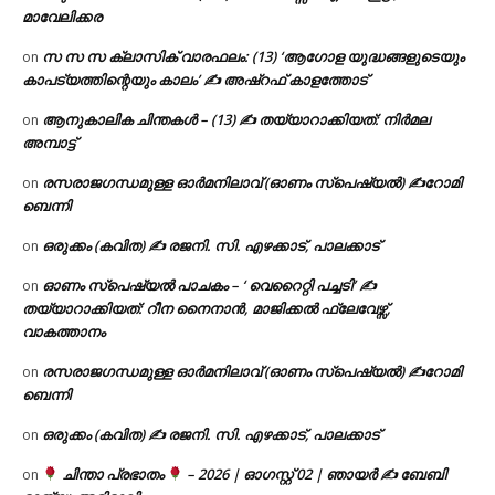
മാവേലിക്കര
സ സ സ ക്ലാസിക് വാരഫലം: (13) ‘ആഗോള യുദ്ധങ്ങളുടെയും
on
കാപട്യത്തിന്റെയും കാലം’ ✍ അഷ്റഫ് കാളത്തോട്
ആനുകാലിക ചിന്തകൾ – (13) ✍ തയ്യാറാക്കിയത്: നിർമല
on
അമ്പാട്ട്
രസരാജഗന്ധമുള്ള ഓർമനിലാവ് (ഓണം സ്‌പെഷ്യൽ) ✍റോമി
on
ബെന്നി
ഒരുക്കം (കവിത) ✍ രജനി. സി. എഴക്കാട്, പാലക്കാട്
on
ഓണം സ്പെഷ്യൽ പാചകം – ‘ വെറൈറ്റി പച്ചടി’ ✍
on
തയ്യാറാക്കിയത്: റീന നൈനാൻ, മാജിക്കൽ ഫ്ലേവേഴ്സ്,
വാകത്താനം
രസരാജഗന്ധമുള്ള ഓർമനിലാവ് (ഓണം സ്‌പെഷ്യൽ) ✍റോമി
on
ബെന്നി
ഒരുക്കം (കവിത) ✍ രജനി. സി. എഴക്കാട്, പാലക്കാട്
on
ചിന്താ പ്രഭാതം
– 2026 | ഓഗസ്റ്റ് 02 | ഞായർ ✍
ബേബി
on