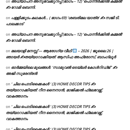
അധ്യാപന അനുഭവക്കുറിപ്പ് (ഭാഗം – 12) ‘പൊന്നീർക്കിൽ കമ്മൽ’
on
✍ റോമി ബെന്നി.
പള്ളിക്കൂടം കഥകൾ… ( ഭാഗം 69) ‘ശബരിമല യാത്ര’ ✍ സജി ടി.
on
പാലക്കാട്
അധ്യാപന അനുഭവക്കുറിപ്പ് (ഭാഗം – 12) ‘പൊന്നീർക്കിൽ കമ്മൽ’
on
✍ റോമി ബെന്നി.
മലയാളി മനസ്സ് — ആരോഗ്യ വീഥി
– 2026 | ജൂലൈ 26 |
on
ഞായർ ✍
തയ്യാറാക്കിയത്: ആസിഫ അഫ്രോസ്, ബാംഗ്ലൂർ
ഓർമ്മയിലെ മുഖങ്ങൾ: ‘സാമുവൽ ടെയ്ലർ കോൾറിഡ്ജ് ‘ ✍
on
അജി സുരേന്ദ്രൻ
‘ ചില പൊടിക്കൈകൾ ‘ (3) HOME DECOR TIPS ✍
on
തയ്യാറാക്കിയത്: റീന നൈനാൻ, മാജിക്കൽ ഫ്ലേവേഴ്സ്,
വാകത്താനം
‘ ചില പൊടിക്കൈകൾ ‘ (3) HOME DECOR TIPS ✍
on
തയ്യാറാക്കിയത്: റീന നൈനാൻ, മാജിക്കൽ ഫ്ലേവേഴ്സ്,
വാകത്താനം
‘ ചില പൊടിക്കൈകൾ ‘ (3) HOME DECOR TIPS ✍
on