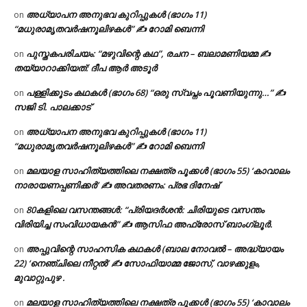
അധ്യാപന അനുഭവ കുറിപ്പുകൾ (ഭാഗം 11)
on
“മധുരാമൃതവർഷനൂലിഴകൾ” ✍ റോമി ബെന്നി
പുസ്തകപരിചയം: “മഴുവിന്റെ കഥ”, രചന – ബലാമണിയമ്മ ✍
on
തയ്യാറാക്കിയത്: ദീപ ആർ അടൂർ
പള്ളിക്കൂടം കഥകൾ (ഭാഗം 68) “ഒരു സ്വപ്നം പൂവണിയുന്നു…” ✍
on
സജി ടി. പാലക്കാട്
അധ്യാപന അനുഭവ കുറിപ്പുകൾ (ഭാഗം 11)
on
“മധുരാമൃതവർഷനൂലിഴകൾ” ✍ റോമി ബെന്നി
മലയാള സാഹിത്യത്തിലെ നക്ഷത്ര പൂക്കൾ (ഭാഗം 55) ‘കാവാലം
on
നാരായണപ്പണിക്കർ’ ✍ അവതരണം: പ്രഭ ദിനേഷ്
80കളിലെ വസന്തങ്ങൾ: “പ്രിയദർശൻ: ചിരിയുടെ വസന്തം
on
വിരിയിച്ച സംവിധായകൻ” ✍ ആസിഫ അഫ്രോസ് ബാംഗ്ലൂർ.
അപ്പുവിന്റെ സാഹസിക കഥകൾ (ബാല നോവൽ – അദ്ധ്യായം
on
22) ‘നെഞ്ചിലെ നീറ്റൽ’ ✍ സോഫിയാമ്മ ജോസ്, വാഴക്കുളം,
മുവാറ്റുപുഴ .
മലയാള സാഹിത്യത്തിലെ നക്ഷത്ര പൂക്കൾ (ഭാഗം 55) ‘കാവാലം
on