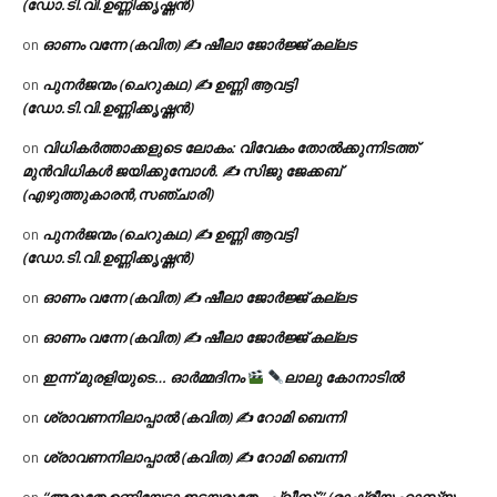
(ഡോ.ടി.വി.ഉണ്ണിക്കൃഷ്ണൻ)
ഓണം വന്നേ (കവിത) ✍ ഷീലാ ജോർജ്ജ് കല്ലട
on
പുനർജന്മം (ചെറുകഥ) ✍ ഉണ്ണി ആവട്ടി
on
(ഡോ.ടി.വി.ഉണ്ണിക്കൃഷ്ണൻ)
വിധികർത്താക്കളുടെ ലോകം: വിവേകം തോൽക്കുന്നിടത്ത്
on
മുൻവിധികൾ ജയിക്കുമ്പോൾ. ✍️ സിജു ജേക്കബ്
(എഴുത്തുകാരൻ,സഞ്ചാരി)
പുനർജന്മം (ചെറുകഥ) ✍ ഉണ്ണി ആവട്ടി
on
(ഡോ.ടി.വി.ഉണ്ണിക്കൃഷ്ണൻ)
ഓണം വന്നേ (കവിത) ✍ ഷീലാ ജോർജ്ജ് കല്ലട
on
ഓണം വന്നേ (കവിത) ✍ ഷീലാ ജോർജ്ജ് കല്ലട
on
ഇന്ന് മുരളിയുടെ… ഓർമ്മദിനം
ലാലു കോനാടിൽ
on
ശ്രാവണനിലാപ്പാൽ (കവിത) ✍ റോമി ബെന്നി
on
ശ്രാവണനിലാപ്പാൽ (കവിത) ✍ റോമി ബെന്നി
on
“അരുതേ ഉണ്ണിയേട്ടാ ഇടയരുതേ.. പ്ലീസ് ” (രാഷ്ട്രീയ ഹാസ്യ