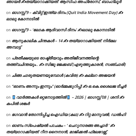
ഞായർ ✍
തയ്യാറാക്കിയത്: ആസിഫ അഫ്രോസ്, ബാംഗ്ലൂർ
ഓഗസ്റ്റ് 9 – ക്വിറ്റ് ഇന്ത്യ ദിനം (Quit India Movement Day) ✍
on
ലാലു കോനാടിൽ
ഓഗസ്റ്റ് 9 – ‘ലോക ആദിവാസി ദിനം’ ✍️ലാലു കോനാടിൽ
on
ആനുകാലിക ചിന്തകൾ – 14 ✍ തയ്യാറാക്കിയത്: നിർമല
on
അമ്പാട്ട്
പ്രതീക്ഷയുടെ രാഷ്ട്രീയവും അതിജീവനത്തിന്റെ
on
തത്ത്വചിന്തയും.. ✍️ സിജു ജേക്കബ് (എഴുത്തുകാരൻ, സഞ്ചാരി)
ചിങ്ങ ചാരുതയണയുമ്പോൾ (കവിത) ✍ കല്ലറ അജയൻ
on
“ഓണം അന്നും ഇന്നും” (ഓർമ്മക്കുറിപ്പ്) ✍ ഒ.കെ.ശൈലജ ടീച്ചർ
on
വാർത്തകൾ ഒറ്റനോട്ടത്തിൽ
– 2026 | ഓഗസ്റ്റ് 08 | ശനി ✍
on
കപിൽ ശങ്കർ
ഭഗവാൻ തോന്നിപ്പിച്ച ഐഡിയ (കഥ) ✍ റിറ്റ മാനുവൽ, ഡൽഹി
on
ഓണം സ്പെഷ്യൽ പാചകം – ‘ ചെറുനാരങ്ങ അച്ചാർ ‘ ✍
on
തയ്യാറാക്കിയത്: റീന നൈനാൻ, മാജിക്കൽ ഫ്ലേവേഴ്സ്,