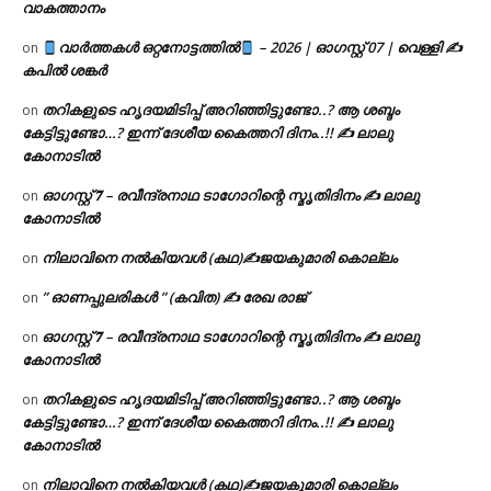
വാകത്താനം
വാർത്തകൾ ഒറ്റനോട്ടത്തിൽ
– 2026 | ഓഗസ്റ്റ് 07 | വെള്ളി ✍
on
കപിൽ ശങ്കർ
തറികളുടെ ഹൃദയമിടിപ്പ് അറിഞ്ഞിട്ടുണ്ടോ..? ആ ശബ്ദം
on
കേട്ടിട്ടുണ്ടോ…? ഇന്ന് ദേശീയ കൈത്തറി ദിനം..!! ✍ ലാലു
കോനാടിൽ
ഓഗസ്റ്റ് 𝟕 – രവീന്ദ്രനാഥ ടാഗോറിന്റെ സ്മൃതിദിനം ✍ ലാലു
on
കോനാടിൽ
നിലാവിനെ നൽകിയവൾ (കഥ)✍ജയകുമാരി കൊല്ലം
on
” ഓണപ്പുലരികൾ ” (കവിത) ✍ രേഖ രാജ്
on
ഓഗസ്റ്റ് 𝟕 – രവീന്ദ്രനാഥ ടാഗോറിന്റെ സ്മൃതിദിനം ✍ ലാലു
on
കോനാടിൽ
തറികളുടെ ഹൃദയമിടിപ്പ് അറിഞ്ഞിട്ടുണ്ടോ..? ആ ശബ്ദം
on
കേട്ടിട്ടുണ്ടോ…? ഇന്ന് ദേശീയ കൈത്തറി ദിനം..!! ✍ ലാലു
കോനാടിൽ
നിലാവിനെ നൽകിയവൾ (കഥ)✍ജയകുമാരി കൊല്ലം
on