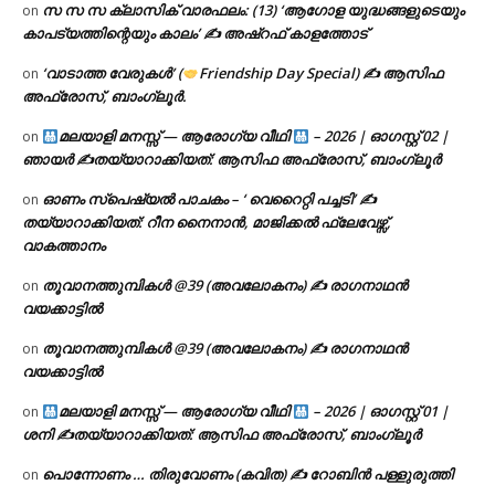
സ സ സ ക്ലാസിക് വാരഫലം: (13) ‘ആഗോള യുദ്ധങ്ങളുടെയും
on
കാപട്യത്തിന്റെയും കാലം’ ✍ അഷ്റഫ് കാളത്തോട്
‘വാടാത്ത വേരുകൾ’ (
Friendship Day Special) ✍ ആസിഫ
on
അഫ്രോസ്, ബാംഗ്ലൂർ.
മലയാളി മനസ്സ് — ആരോഗ്യ വീഥി
– 2026 | ഓഗസ്റ്റ് 02 |
on
ഞായർ ✍
തയ്യാറാക്കിയത്: ആസിഫ അഫ്രോസ്, ബാംഗ്ലൂർ
ഓണം സ്പെഷ്യൽ പാചകം – ‘ വെറൈറ്റി പച്ചടി’ ✍
on
തയ്യാറാക്കിയത്: റീന നൈനാൻ, മാജിക്കൽ ഫ്ലേവേഴ്സ്,
വാകത്താനം
തൂവാനത്തുമ്പികൾ @39 (അവലോകനം) ✍ രാഗനാഥൻ
on
വയക്കാട്ടിൽ
തൂവാനത്തുമ്പികൾ @39 (അവലോകനം) ✍ രാഗനാഥൻ
on
വയക്കാട്ടിൽ
മലയാളി മനസ്സ് — ആരോഗ്യ വീഥി
– 2026 | ഓഗസ്റ്റ് 01 |
on
ശനി ✍
തയ്യാറാക്കിയത്: ആസിഫ അഫ്രോസ്, ബാംഗ്ലൂർ
പൊന്നോണം … തിരുവോണം (കവിത) ✍ റോബിൻ പള്ളുരുത്തി
on