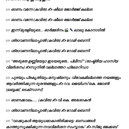
ഓണം വന്നേ (കവിത) ✍ ഷീലാ ജോർജ്ജ് കല്ലട
on
ഓണം വന്നേ (കവിത) ✍ ഷീലാ ജോർജ്ജ് കല്ലട
on
ഇന്ന് മുരളിയുടെ… ഓർമ്മദിനം
ലാലു കോനാടിൽ
on
ശ്രാവണനിലാപ്പാൽ (കവിത) ✍ റോമി ബെന്നി
on
ശ്രാവണനിലാപ്പാൽ (കവിത) ✍ റോമി ബെന്നി
on
“അരുതേ ഉണ്ണിയേട്ടാ ഇടയരുതേ.. പ്ലീസ് ” (രാഷ്ട്രീയ ഹാസ്യ
on
വിമർശനം) ✍സുനിൽ വല്ലാത്തറ ഫ്ലോറിഡാ
പുഴയും പ്രകൃതിയും മനുഷ്യനും: വിവേകമില്ലാത്ത നയങ്ങളും
on
ആവർത്തിക്കുന്ന ദുരന്തങ്ങളും ✍ റവ. ജെയിംസ് കെ. ജോൺ
(ലബ്ബക്ക്, ടെക്സാസ്)
ഓണക്കാലം….. (കവിത) ✍ വി.കെ. അശോകൻ
on
ശ്രാവണനിലാപ്പാൽ (കവിത) ✍ റോമി ബെന്നി
on
“വാക്കുകൾ ആയുധമാകാതിരിക്കട്ടെ: ബന്ധങ്ങൾ
on
കാത്തുസൂക്ഷിക്കുന്ന നവവിമർശന സംസ്കാരം” ✍️ സിജു ജേക്കബ്