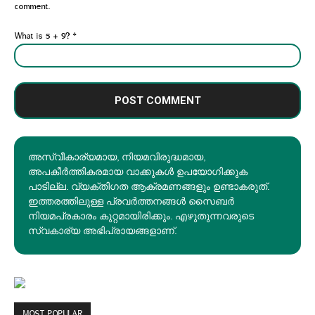
comment.
What is 5 + 9?
*
അസ്വീകാര്യമായ, നിയമവിരുദ്ധമായ,
അപകീര്‍ത്തികരമായ വാക്കുകൾ ഉപയോഗിക്കുക
പാടില്ല. വ്യക്തിഗത ആക്രമണങ്ങളും ഉണ്ടാകരുത്.
ഇത്തരത്തിലുള്ള പ്രവർത്തനങ്ങൾ സൈബർ
നിയമപ്രകാരം കുറ്റമായിരിക്കും. എഴുതുന്നവരുടെ
സ്വകാര്യ അഭിപ്രായങ്ങളാണ്.
MOST POPULAR