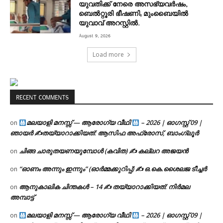
യുവതിക്ക് നേരെ അസഭ്യവർഷം,
ബെൽറ്റൂരി ഭീഷണി; മുംബൈയിൽ
യുവാവ് അറസ്റ്റിൽ.
August 9, 2026
Load more
RECENT COMMENTS
മലയാളി മനസ്സ് — ആരോഗ്യ വീഥി
– 2026 | ഓഗസ്റ്റ് 09 |
on
ഞായർ ✍
തയ്യാറാക്കിയത്: ആസിഫ അഫ്രോസ്, ബാംഗ്ലൂർ
ചിങ്ങ ചാരുതയണയുമ്പോൾ (കവിത) ✍ കല്ലറ അജയൻ
on
“ഓണം അന്നും ഇന്നും” (ഓർമ്മക്കുറിപ്പ്) ✍ ഒ.കെ.ശൈലജ ടീച്ചർ
on
ആനുകാലിക ചിന്തകൾ – 14 ✍ തയ്യാറാക്കിയത്: നിർമല
on
അമ്പാട്ട്
മലയാളി മനസ്സ് — ആരോഗ്യ വീഥി
– 2026 | ഓഗസ്റ്റ് 09 |
on