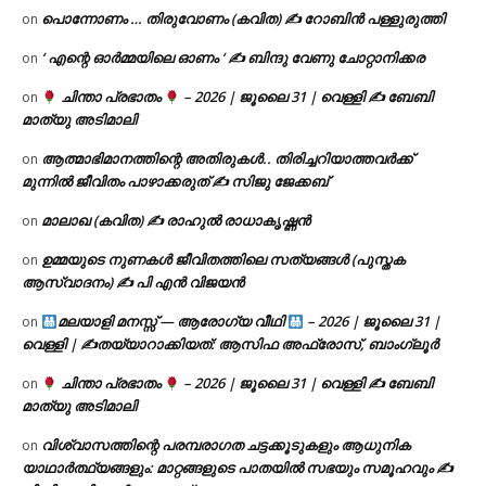
പൊന്നോണം … തിരുവോണം (കവിത) ✍ റോബിൻ പള്ളുരുത്തി
on
‘ എന്റെ ഓർമ്മയിലെ ഓണം ‘ ✍ ബിന്ദു വേണു ചോറ്റാനിക്കര
on
ചിന്താ പ്രഭാതം
– 2026 | ജൂലൈ 31 | വെള്ളി ✍
ബേബി
on
മാത്യു അടിമാലി
ആത്മാഭിമാനത്തിന്റെ അതിരുകൾ.. തിരിച്ചറിയാത്തവർക്ക്
on
മുന്നിൽ ജീവിതം പാഴാക്കരുത് ✍️ സിജു ജേക്കബ്
മാലാഖ (കവിത) ✍ രാഹുൽ രാധാകൃഷ്ണൻ
on
ഉമ്മയുടെ നുണകൾ ജീവിതത്തിലെ സത്യങ്ങൾ (പുസ്തക
on
ആസ്വാദനം) ✍ പി എൻ വിജയൻ
മലയാളി മനസ്സ് — ആരോഗ്യ വീഥി
– 2026 | ജൂലൈ 31 |
on
വെള്ളി | ✍
തയ്യാറാക്കിയത്: ആസിഫ അഫ്രോസ്, ബാംഗ്ലൂർ
ചിന്താ പ്രഭാതം
– 2026 | ജൂലൈ 31 | വെള്ളി ✍
ബേബി
on
മാത്യു അടിമാലി
വിശ്വാസത്തിന്റെ പരമ്പരാഗത ചട്ടക്കൂടുകളും ആധുനിക
on
യാഥാർത്ഥ്യങ്ങളും: മാറ്റങ്ങളുടെ പാതയിൽ സഭയും സമൂഹവും ✍