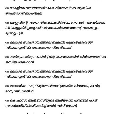
80കളിലെ വസന്തങ്ങൾ ” ലോഹിതദാസ് ” ✍ ആസിഫ
on
അഫ്രോസ് ബാംഗ്ലൂർ.
അപ്പുവിന്റെ സാഹസിക കഥകൾ (ബാല നോവൽ – അദ്ധ്യായം
on
23) ‘കണ്ണുനീർച്ചാലുകൾ ‘ ✍ സോഫിയാമ്മ ജോസ്, വാഴക്കുളം,
മുവാറ്റുപുഴ
മലയാള സാഹിത്യത്തിലെ നക്ഷത്ര പൂക്കൾ (ഭാഗം 56)
on
“വി.കെ.എൻ” ✍ അവതരണം: പ്രഭ ദിനേഷ്
കതിരും പതിരും പംക്തി: (104) ‘ചെന്താമരയിൽ വിരിയാത്തത് ‘ ✍
on
ജസിയഷാജഹാൻ.
മലയാള സാഹിത്യത്തിലെ നക്ഷത്ര പൂക്കൾ (ഭാഗം 56)
on
“വി.കെ.എൻ” ✍ അവതരണം: പ്രഭ ദിനേഷ്
അമേരിക്ക – (26) “Taybee island” (യാത്രാ വിവരണം) ✍ റിറ്റ
on
മാനുവൽ, ഡൽഹി
കെ .എസ് . ആർ.ടി.സിയുടെ ആദ്യത്തെ ഫ്രണ്ട്ലി പദവി
on
സപര്യയ്ക്ക് പ്രഖ്യാപിച്ച് മന്ത്രി സിപി ജോൺ