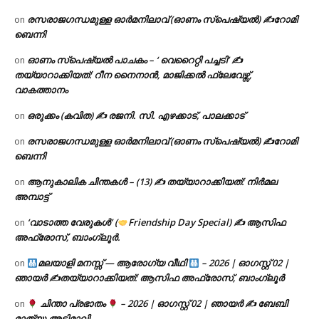
രസരാജഗന്ധമുള്ള ഓർമനിലാവ് (ഓണം സ്‌പെഷ്യൽ) ✍റോമി
on
ബെന്നി
ഓണം സ്പെഷ്യൽ പാചകം – ‘ വെറൈറ്റി പച്ചടി’ ✍
on
തയ്യാറാക്കിയത്: റീന നൈനാൻ, മാജിക്കൽ ഫ്ലേവേഴ്സ്,
വാകത്താനം
ഒരുക്കം (കവിത) ✍ രജനി. സി. എഴക്കാട്, പാലക്കാട്
on
രസരാജഗന്ധമുള്ള ഓർമനിലാവ് (ഓണം സ്‌പെഷ്യൽ) ✍റോമി
on
ബെന്നി
ആനുകാലിക ചിന്തകൾ – (13) ✍ തയ്യാറാക്കിയത്: നിർമല
on
അമ്പാട്ട്
‘വാടാത്ത വേരുകൾ’ (
Friendship Day Special) ✍ ആസിഫ
on
അഫ്രോസ്, ബാംഗ്ലൂർ.
മലയാളി മനസ്സ് — ആരോഗ്യ വീഥി
– 2026 | ഓഗസ്റ്റ് 02 |
on
ഞായർ ✍
തയ്യാറാക്കിയത്: ആസിഫ അഫ്രോസ്, ബാംഗ്ലൂർ
ചിന്താ പ്രഭാതം
– 2026 | ഓഗസ്റ്റ് 02 | ഞായർ ✍
ബേബി
on
മാത്യു അടിമാലി