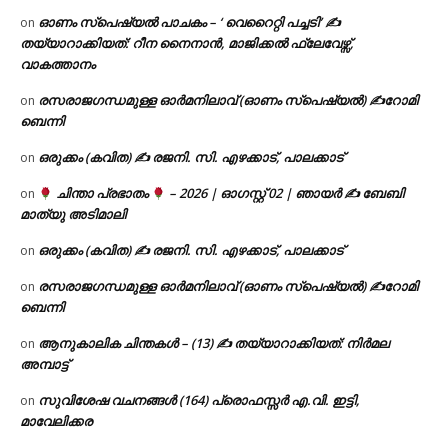
ഓണം സ്പെഷ്യൽ പാചകം – ‘ വെറൈറ്റി പച്ചടി’ ✍
on
തയ്യാറാക്കിയത്: റീന നൈനാൻ, മാജിക്കൽ ഫ്ലേവേഴ്സ്,
വാകത്താനം
രസരാജഗന്ധമുള്ള ഓർമനിലാവ് (ഓണം സ്‌പെഷ്യൽ) ✍റോമി
on
ബെന്നി
ഒരുക്കം (കവിത) ✍ രജനി. സി. എഴക്കാട്, പാലക്കാട്
on
ചിന്താ പ്രഭാതം
– 2026 | ഓഗസ്റ്റ് 02 | ഞായർ ✍
ബേബി
on
മാത്യു അടിമാലി
ഒരുക്കം (കവിത) ✍ രജനി. സി. എഴക്കാട്, പാലക്കാട്
on
രസരാജഗന്ധമുള്ള ഓർമനിലാവ് (ഓണം സ്‌പെഷ്യൽ) ✍റോമി
on
ബെന്നി
ആനുകാലിക ചിന്തകൾ – (13) ✍ തയ്യാറാക്കിയത്: നിർമല
on
അമ്പാട്ട്
സുവിശേഷ വചനങ്ങൾ (164) പ്രൊഫസ്സർ എ.വി. ഇട്ടി,
on
മാവേലിക്കര