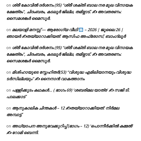
ശ്രീ കോവിൽ ദർശനം (95) “ശ്രീ ശക്തി ബാല നര മുഖ വിനായക
on
ക്ഷേത്രം”, ചിദംബരം, കടലൂർ ജില്ല, തമിഴ്നാട്. ✍ അവതരണം:
സൈമശങ്കർ മൈസൂർ.
മലയാളി മനസ്സ് — ആരോഗ്യ വീഥി
– 2026 | ജൂലൈ 26 |
on
ഞായർ ✍
തയ്യാറാക്കിയത്: ആസിഫ അഫ്രോസ്, ബാംഗ്ലൂർ
ശ്രീ കോവിൽ ദർശനം (95) “ശ്രീ ശക്തി ബാല നര മുഖ വിനായക
on
ക്ഷേത്രം”, ചിദംബരം, കടലൂർ ജില്ല, തമിഴ്നാട്. ✍ അവതരണം:
സൈമശങ്കർ മൈസൂർ.
മിശിഹായുടെ സ്നേഹിതർ(53) “വിശുദ്ധ എമിലിയാനയും വിശുദ്ധ
on
ടര്‍സില്ലയും” ✍ നൈനാൻ വാകത്താനം
പള്ളിക്കൂടം കഥകൾ… ( ഭാഗം 69) ‘ശബരിമല യാത്ര’ ✍ സജി ടി.
on
പാലക്കാട്
ആനുകാലിക ചിന്തകൾ – 12 ✍തയ്യാറാക്കിയത്: നിർമല
on
അമ്പാട്ട്
അധ്യാപന അനുഭവക്കുറിപ്പ് (ഭാഗം – 12) ‘പൊന്നീർക്കിൽ കമ്മൽ’
on
✍ റോമി ബെന്നി.