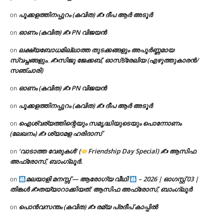
പൂക്കളത്തിനപ്പുറം (കവിത) ✍ ദീപ ആർ അടൂർ
on
ഓണം (കവിത) ✍ PN വിജയൻ
on
ലക്ഷ്യബോധമില്ലാത്ത തുടക്കങ്ങളും അപൂർണ്ണമായ
on
സ്വപ്നങ്ങളും. ✍️സിജു ജേക്കബ്, ഓസ്‌ട്രേലിയ (എഴുത്തുകാരൻ/
സഞ്ചാരി)
ഓണം (കവിത) ✍ PN വിജയൻ
on
പൂക്കളത്തിനപ്പുറം (കവിത) ✍ ദീപ ആർ അടൂർ
on
ഐശ്വര്യത്തിന്റെയും സമൃദ്ധിയുടെയും പൊന്നോണം
on
(ലേഖനം) ✍ ശ്യാമള ഹരിദാസ്
‘വാടാത്ത വേരുകൾ’ (
Friendship Day Special) ✍ ആസിഫ
on
അഫ്രോസ്, ബാംഗ്ലൂർ.
മലയാളി മനസ്സ് — ആരോഗ്യ വീഥി
– 2026 | ഓഗസ്റ്റ് 03 |
on
തിങ്കൾ ✍
തയ്യാറാക്കിയത്: ആസിഫ അഫ്രോസ്, ബാംഗ്ലൂർ
പൊൻവസന്തം (കവിത) ✍ രമ്യ പ്രദീപ് കാപ്പിൽ
on