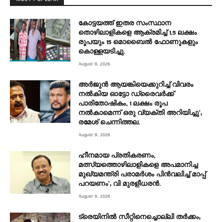
കോട്ടയത്ത് ഇതര സംസ്ഥാന
തൊഴിലാളികളെ ആക്രമിച്ച് 1.5 ലക്ഷം
രൂപയും 15 മൊബൈൽ ഫോണുകളും
കൊള്ളയടിച്ചു.
August 9, 2026
അർജുൻ ആയങ്കിയെക്കുറിച്ച് വിവരം
നൽകിയ ഓട്ടോ ഡ്രൈവർക്ക്
പാരിതോഷികം, 1 ലക്ഷം രൂപ
നൽകാമെന്ന് ഒരു വ്യക്തി അറിയിച്ചു’;
രമേശ് ചെന്നിത്തല.
August 9, 2026
ഹീനമായ പ്രതികരണം,
മത്സ്യത്തൊഴിലാളികളെ അപമാനിച്ച
മുഖ്യമന്ത്രി പരാമർശം പിൻവലിച്ച് മാപ്പ്
പറയണം’; വി മുരളീധരൻ.
August 9, 2026
ട്രെയിനിൽ സീറ്റിനെച്ചൊല്ലി തർക്കം;