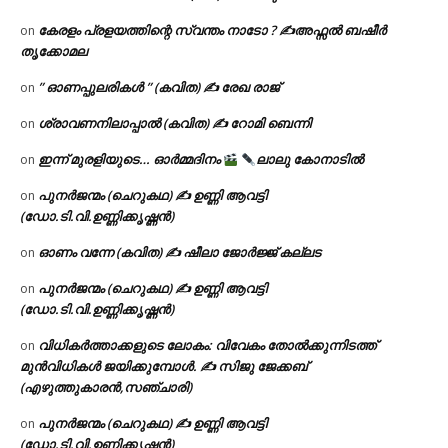
കേരളം പ്രളയത്തിന്റെ സ്വന്തം നാടോ ? ✍️അഫ്സൽ ബഷീർ
on
തൃക്കോമല
” ഓണപ്പുലരികൾ ” (കവിത) ✍ രേഖ രാജ്
on
ശ്രാവണനിലാപ്പാൽ (കവിത) ✍ റോമി ബെന്നി
on
ഇന്ന് മുരളിയുടെ… ഓർമ്മദിനം
ലാലു കോനാടിൽ
on
പുനർജന്മം (ചെറുകഥ) ✍ ഉണ്ണി ആവട്ടി
on
(ഡോ.ടി.വി.ഉണ്ണിക്കൃഷ്ണൻ)
ഓണം വന്നേ (കവിത) ✍ ഷീലാ ജോർജ്ജ് കല്ലട
on
പുനർജന്മം (ചെറുകഥ) ✍ ഉണ്ണി ആവട്ടി
on
(ഡോ.ടി.വി.ഉണ്ണിക്കൃഷ്ണൻ)
വിധികർത്താക്കളുടെ ലോകം: വിവേകം തോൽക്കുന്നിടത്ത്
on
മുൻവിധികൾ ജയിക്കുമ്പോൾ. ✍️ സിജു ജേക്കബ്
(എഴുത്തുകാരൻ,സഞ്ചാരി)
പുനർജന്മം (ചെറുകഥ) ✍ ഉണ്ണി ആവട്ടി
on
(ഡോ.ടി.വി.ഉണ്ണിക്കൃഷ്ണൻ)