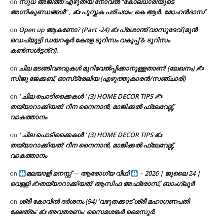
സുധ അജിത്ത് എഴുതിയ നോവൽ “കോലധാരിയുടെ
on
അഗ്നികുണ്ഡങ്ങള്‍” , ✍ പുസ്തക പരിചയം: കെ ആർ. മോഹൻദാസ്
Open up ആകണോ? (Part -24) ✍ പ്രശാന്ത് വാസുദേവ് (മുൻ
on
ഡെപ്യൂട്ടി ഡയറക്ടർ കേരള ടൂറിസം വകുപ്പ് & ടൂറിസം
കൺസൾട്ടൻ്റ്).
ചില മടങ്ങിവരവുകൾ മുറിവേൽപ്പിക്കാനുള്ളതാണ്! (ലേഖനം) ✍️
on
സിജു ജേക്കബ്, ഓസ്‌ട്രേലിയ (എഴുത്തുകാരൻ/സഞ്ചാരി)
‘ ചില പൊടിക്കൈകൾ ‘ (3) HOME DECOR TIPS ✍
on
തയ്യാറാക്കിയത്: റീന നൈനാൻ, മാജിക്കൽ ഫ്ലേവേഴ്സ്,
വാകത്താനം
‘ ചില പൊടിക്കൈകൾ ‘ (3) HOME DECOR TIPS ✍
on
തയ്യാറാക്കിയത്: റീന നൈനാൻ, മാജിക്കൽ ഫ്ലേവേഴ്സ്,
വാകത്താനം
മലയാളി മനസ്സ് — ആരോഗ്യ വീഥി
– 2026 | ജൂലൈ 24 |
on
വെള്ളി ✍
തയ്യാറാക്കിയത്: ആസിഫ അഫ്രോസ്, ബാംഗ്ലൂർ
ശ്രീ കോവിൽ ദർശനം (94) ‘വഴുതക്കാട് ശ്രീ മഹാഗണപതി
on
ക്ഷേത്രം’ ✍ അവതരണം: സൈമശങ്കർ മൈസൂർ.