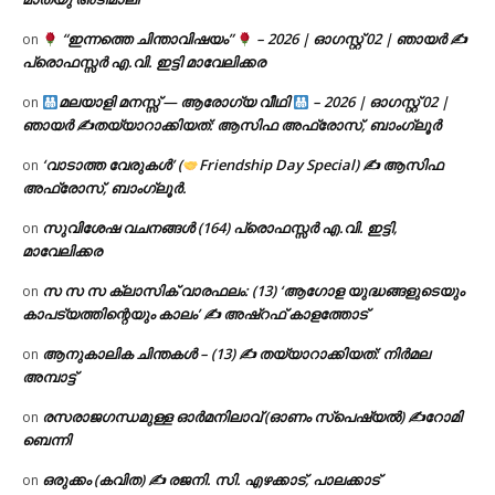
“ഇന്നത്തെ ചിന്താവിഷയം”
– 2026 | ഓഗസ്റ്റ് 02 | ഞായർ ✍
on
പ്രൊഫസ്സർ എ.വി. ഇട്ടി മാവേലിക്കര
മലയാളി മനസ്സ് — ആരോഗ്യ വീഥി
– 2026 | ഓഗസ്റ്റ് 02 |
on
ഞായർ ✍
തയ്യാറാക്കിയത്: ആസിഫ അഫ്രോസ്, ബാംഗ്ലൂർ
‘വാടാത്ത വേരുകൾ’ (
Friendship Day Special) ✍ ആസിഫ
on
അഫ്രോസ്, ബാംഗ്ലൂർ.
സുവിശേഷ വചനങ്ങൾ (164) പ്രൊഫസ്സർ എ.വി. ഇട്ടി,
on
മാവേലിക്കര
സ സ സ ക്ലാസിക് വാരഫലം: (13) ‘ആഗോള യുദ്ധങ്ങളുടെയും
on
കാപട്യത്തിന്റെയും കാലം’ ✍ അഷ്റഫ് കാളത്തോട്
ആനുകാലിക ചിന്തകൾ – (13) ✍ തയ്യാറാക്കിയത്: നിർമല
on
അമ്പാട്ട്
രസരാജഗന്ധമുള്ള ഓർമനിലാവ് (ഓണം സ്‌പെഷ്യൽ) ✍റോമി
on
ബെന്നി
ഒരുക്കം (കവിത) ✍ രജനി. സി. എഴക്കാട്, പാലക്കാട്
on