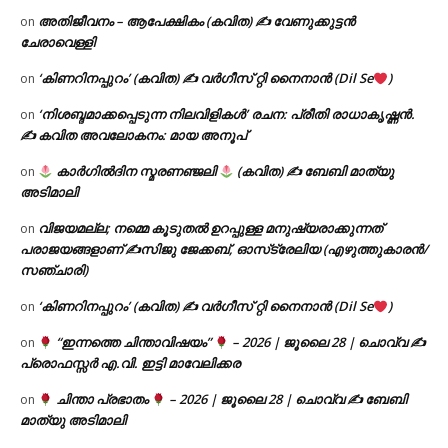
അതിജീവനം – ആപേക്ഷികം (കവിത) ✍ വേണുക്കുട്ടൻ
on
ചേരാവെള്ളി
‘കിണറിനപ്പുറം’ (കവിത) ✍ വർഗീസ് റ്റി നൈനാൻ (Dil Se
)
on
‘നിശബ്ദമാക്കപ്പെടുന്ന നിലവിളികൾ’ രചന: പ്രീതി രാധാകൃഷ്ണൻ.
on
✍ കവിത അവലോകനം: മായ അനൂപ്
കാർഗിൽദിന സ്മരണഞ്ജലി
(കവിത) ✍ ബേബി മാത്യു
on
അടിമാലി
വിജയമല്ല; നമ്മെ കൂടുതൽ ഉറപ്പുള്ള മനുഷ്യരാക്കുന്നത്
on
പരാജയങ്ങളാണ് ✍️സിജു ജേക്കബ്, ഓസ്‌ട്രേലിയ (എഴുത്തുകാരൻ/
സഞ്ചാരി)
‘കിണറിനപ്പുറം’ (കവിത) ✍ വർഗീസ് റ്റി നൈനാൻ (Dil Se
)
on
“ഇന്നത്തെ ചിന്താവിഷയം”
– 2026 | ജൂലൈ 28 | ചൊവ്വ ✍
on
പ്രൊഫസ്സർ എ.വി. ഇട്ടി മാവേലിക്കര
ചിന്താ പ്രഭാതം
– 2026 | ജൂലൈ 28 | ചൊവ്വ ✍
ബേബി
on
മാത്യു അടിമാലി