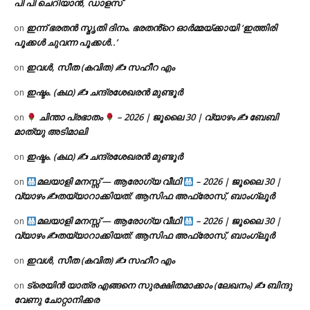
പി പി ചെറിയാൻ, ഡാളസ്
ഇന്ന് ഭരതൻ സ്മൃതി ദിനം. ഭരതൻ്റെ ഓർമ്മയ്ക്കായി ‘ഇത്തിരി
on
പൂക്കൾ ചുവന്ന പൂക്കൾ..’
ഇവൾ, സീത (കവിത) ✍ സഹീറ എം
on
ഇഷ്ടം. (കഥ) ✍ ചന്ദ്രശേഖരൻ മുണ്ടൂർ
on
ചിന്താ പ്രഭാതം
– 2026 | ജൂലൈ 30 | വ്യാഴം ✍
ബേബി
on
മാത്യു അടിമാലി
ഇഷ്ടം. (കഥ) ✍ ചന്ദ്രശേഖരൻ മുണ്ടൂർ
on
മലയാളി മനസ്സ് — ആരോഗ്യ വീഥി
– 2026 | ജൂലൈ 30 |
on
വ്യാഴം ✍
തയ്യാറാക്കിയത്: ആസിഫ അഫ്രോസ്, ബാംഗ്ലൂർ
മലയാളി മനസ്സ് — ആരോഗ്യ വീഥി
– 2026 | ജൂലൈ 30 |
on
വ്യാഴം ✍
തയ്യാറാക്കിയത്: ആസിഫ അഫ്രോസ്, ബാംഗ്ലൂർ
ഇവൾ, സീത (കവിത) ✍ സഹീറ എം
on
ട്രെയിൻ യാത്ര എങ്ങനെ സുരക്ഷിതമാക്കാം (ലേഖനം) ✍ ബിന്ദു
on
വേണു ചോറ്റാനിക്കര