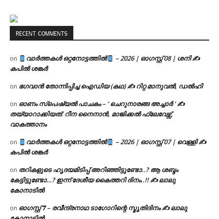
RECENT COMMENTS
വാർത്തകൾ ഒറ്റനോട്ടത്തിൽ
– 2026 | ഓഗസ്റ്റ് 08 | ശനി ✍
on
കപിൽ ശങ്കർ
ഭഗവാൻ തോന്നിപ്പിച്ച ഐഡിയ (കഥ) ✍ റിറ്റ മാനുവൽ, ഡൽഹി
on
ഓണം സ്പെഷ്യൽ പാചകം – ‘ ചെറുനാരങ്ങ അച്ചാർ ‘ ✍
on
തയ്യാറാക്കിയത്: റീന നൈനാൻ, മാജിക്കൽ ഫ്ലേവേഴ്സ്,
വാകത്താനം
വാർത്തകൾ ഒറ്റനോട്ടത്തിൽ
– 2026 | ഓഗസ്റ്റ് 07 | വെള്ളി ✍
on
കപിൽ ശങ്കർ
തറികളുടെ ഹൃദയമിടിപ്പ് അറിഞ്ഞിട്ടുണ്ടോ..? ആ ശബ്ദം
on
കേട്ടിട്ടുണ്ടോ…? ഇന്ന് ദേശീയ കൈത്തറി ദിനം..!! ✍ ലാലു
കോനാടിൽ
ഓഗസ്റ്റ് 𝟕 – രവീന്ദ്രനാഥ ടാഗോറിന്റെ സ്മൃതിദിനം ✍ ലാലു
on
കോനാടിൽ