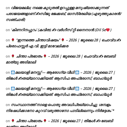
വിജയമല്ല; നമ്മെ കൂടുതൽ ഉറപ്പുള്ള മനുഷ്യരാക്കുന്നത്
on
പരാജയങ്ങളാണ് ✍️സിജു ജേക്കബ്, ഓസ്‌ട്രേലിയ (എഴുത്തുകാരൻ/
സഞ്ചാരി)
‘കിണറിനപ്പുറം’ (കവിത) ✍ വർഗീസ് റ്റി നൈനാൻ (Dil Se
)
on
“ഇന്നത്തെ ചിന്താവിഷയം”
– 2026 | ജൂലൈ 28 | ചൊവ്വ ✍
on
പ്രൊഫസ്സർ എ.വി. ഇട്ടി മാവേലിക്കര
ചിന്താ പ്രഭാതം
– 2026 | ജൂലൈ 28 | ചൊവ്വ ✍
ബേബി
on
മാത്യു അടിമാലി
മലയാളി മനസ്സ് — ആരോഗ്യ വീഥി
– 2026 | ജൂലൈ 27 |
on
തിങ്കൾ ✍
തയ്യാറാക്കിയത്: ആസിഫ അഫ്രോസ്, ബാംഗ്ലൂർ
മലയാളി മനസ്സ് — ആരോഗ്യ വീഥി
– 2026 | ജൂലൈ 27 |
on
തിങ്കൾ ✍
തയ്യാറാക്കിയത്: ആസിഫ അഫ്രോസ്, ബാംഗ്ലൂർ
സംസ്ഥാനത്ത് നാളെ പൊതു അവധിപ്രഖ്യാപിച്ചു; ശമ്പളം
on
നിഷേധിക്കാനോ കുറവ് വരുത്താനോ പാടില്ലെന്നും നിർദ്ദേശം`*
ചിന്താ പ്രഭാതം
– 2026 | ജൂലൈ 27 | തിങ്കൾ ✍
ബേബി
on
മാത്യു അടിമാലി