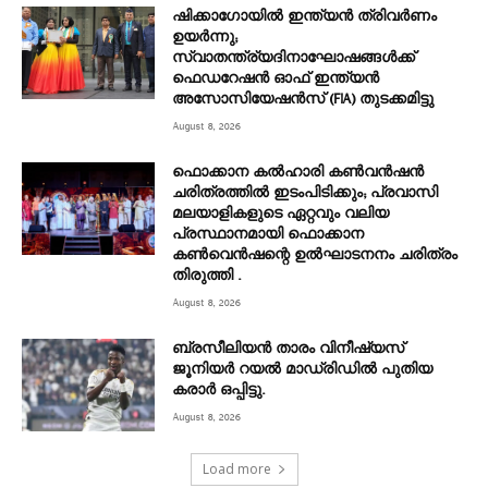
ഷിക്കാഗോയിൽ ഇന്ത്യൻ ത്രിവർണം
ഉയർന്നു;
സ്വാതന്ത്ര്യദിനാഘോഷങ്ങൾക്ക്
ഫെഡറേഷൻ ഓഫ് ഇന്ത്യൻ
അസോസിയേഷൻസ് (FIA) തുടക്കമിട്ടു
August 8, 2026
ഫൊക്കാന കൽഹാരി കൺവൻഷൻ
ചരിത്രത്തിൽ ഇടംപിടിക്കും; പ്രവാസി
മലയാളികളുടെ ഏറ്റവും വലിയ
പ്രസ്ഥാനമായി ഫൊക്കാന
കൺവെൻഷന്റെ ഉൽഘാടനനം ചരിത്രം
തിരുത്തി .
August 8, 2026
ബ്രസീലിയൻ താരം വിനീഷ്യസ്
ജൂനിയർ റയല്‍ മാഡ്രിഡില്‍ പുതിയ
കരാർ ഒപ്പിട്ടു.
August 8, 2026
Load more