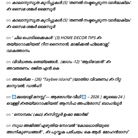
കാലാനുസൃത കുറിപ്പുകൾ (5) ‘തണൽ നഷ്ടപ്പെടുന്ന വാർദ്ധക്യം’
on
✍ സൈമ ശങ്കർ മൈസൂർ
കാലാനുസൃത കുറിപ്പുകൾ (5) ‘തണൽ നഷ്ടപ്പെടുന്ന വാർദ്ധക്യം’
on
✍ സൈമ ശങ്കർ മൈസൂർ
‘ ചില പൊടിക്കൈകൾ ‘ (3) HOME DECOR TIPS ✍
on
തയ്യാറാക്കിയത്: റീന നൈനാൻ, മാജിക്കൽ ഫ്ലേവേഴ്സ്,
വാകത്താനം
വിവിധതരം തെയ്യങ്ങൾ.. (ഭാഗം -12) “ആടിവേടൻ” ✍
on
അവതരണം: രജിത എൻ.കെ
അമേരിക്ക – (26) “Taybee island” (യാത്രാ വിവരണം) ✍ റിറ്റ
on
മാനുവൽ, ഡൽഹി
മലയാളി മനസ്സ് — ആരോഗ്യ വീഥി
– 2026 | ജൂലൈ 24 |
on
വെള്ളി ✍
തയ്യാറാക്കിയത്: ആസിഫ അഫ്രോസ്, ബാംഗ്ലൂർ
‘ നൊമ്പരം’ (കഥ) ✍സിസ്റ്റർ ഉഷാ ജോർജ്
on
സുധ അജിത്ത് എഴുതിയ നോവൽ “കോലധാരിയുടെ
on
അഗ്നികുണ്ഡങ്ങള്‍” , ✍ പുസ്തക പരിചയം: കെ ആർ. മോഹൻദാസ്