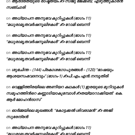
ആർദ്രതയുടെ രാഷ്ട്രീയം ✍️ സിജു ജേക്കബ്, എഴുത്തുകാരൻ
on
സഞ്ചാരി
അധ്യാപന അനുഭവ കുറിപ്പുകൾ (ഭാഗം 11)
on
“മധുരാമൃതവർഷനൂലിഴകൾ” ✍ റോമി ബെന്നി
അധ്യാപന അനുഭവ കുറിപ്പുകൾ (ഭാഗം 11)
on
“മധുരാമൃതവർഷനൂലിഴകൾ” ✍ റോമി ബെന്നി
അധ്യാപന അനുഭവ കുറിപ്പുകൾ (ഭാഗം 11)
on
“മധുരാമൃതവർഷനൂലിഴകൾ” ✍ റോമി ബെന്നി
ശുഭചിന്ത – (144) പ്രകാശഗോപുരങ്ങൾ – (120) “ഭാഷയും
on
ആശയസംവേദനവും” (ഭാഗം-1) ✍പി.എം.എൻ.നമ്പൂതിരി
വെള്ളിത്തിരയിലെ അണിയറ കഥകൾ (1) ഇരയുടെ മുറിവുകൾ
on
സമൂഹത്തിന്‍റെ കണ്ണാടിയാകുമ്പോൾ ✍തയ്യാറാക്കിയത്: കെ.
ആര്‍ മോഹന്‍ദാസ്
ഓർമ്മയിലെ മുഖങ്ങൾ: “കോട്ടക്കൽ ശിവരാമൻ” ✍ അജി
on
സുരേന്ദ്രൻ
അധ്യാപന അനുഭവ കുറിപ്പുകൾ (ഭാഗം 11)
on
“മധുരാമൃതവർഷനൂലിഴകൾ” ✍ റോമി ബെന്നി