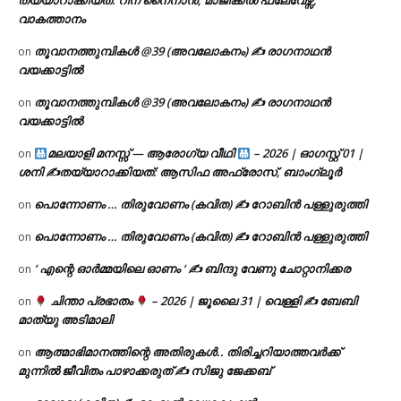
തയ്യാറാക്കിയത്: റീന നൈനാൻ, മാജിക്കൽ ഫ്ലേവേഴ്സ്,
വാകത്താനം
തൂവാനത്തുമ്പികൾ @39 (അവലോകനം) ✍ രാഗനാഥൻ
on
വയക്കാട്ടിൽ
തൂവാനത്തുമ്പികൾ @39 (അവലോകനം) ✍ രാഗനാഥൻ
on
വയക്കാട്ടിൽ
മലയാളി മനസ്സ് — ആരോഗ്യ വീഥി
– 2026 | ഓഗസ്റ്റ് 01 |
on
ശനി ✍
തയ്യാറാക്കിയത്: ആസിഫ അഫ്രോസ്, ബാംഗ്ലൂർ
പൊന്നോണം … തിരുവോണം (കവിത) ✍ റോബിൻ പള്ളുരുത്തി
on
പൊന്നോണം … തിരുവോണം (കവിത) ✍ റോബിൻ പള്ളുരുത്തി
on
‘ എന്റെ ഓർമ്മയിലെ ഓണം ‘ ✍ ബിന്ദു വേണു ചോറ്റാനിക്കര
on
ചിന്താ പ്രഭാതം
– 2026 | ജൂലൈ 31 | വെള്ളി ✍
ബേബി
on
മാത്യു അടിമാലി
ആത്മാഭിമാനത്തിന്റെ അതിരുകൾ.. തിരിച്ചറിയാത്തവർക്ക്
on
മുന്നിൽ ജീവിതം പാഴാക്കരുത് ✍️ സിജു ജേക്കബ്