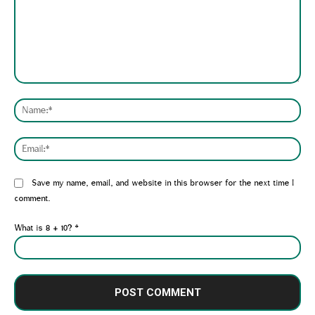
Comment:
Nam
Emai
Website:
Save my name, email, and website in this browser for the next time I
comment.
What is 8 + 10?
*