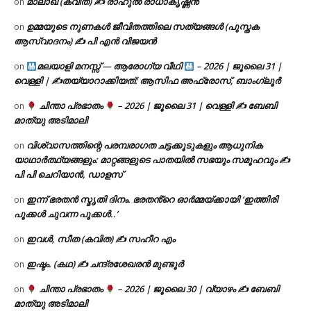
മാലാഖ (കവിത) ✍ രാഹുൽ രാധാകൃഷ്ണൻ
on
ഉമ്മയുടെ നുണകൾ ജീവിതത്തിലെ സത്യങ്ങൾ (പുസ്തക
on
ആസ്വാദനം) ✍ പി എൻ വിജയൻ
മലയാളി മനസ്സ് — ആരോഗ്യ വീഥി
– 2026 | ജൂലൈ 31 |
on
വെള്ളി | ✍
തയ്യാറാക്കിയത്: ആസിഫ അഫ്രോസ്, ബാംഗ്ലൂർ
ചിന്താ പ്രഭാതം
– 2026 | ജൂലൈ 31 | വെള്ളി ✍
ബേബി
on
മാത്യു അടിമാലി
വിശ്വാസത്തിന്റെ പരമ്പരാഗത ചട്ടക്കൂടുകളും ആധുനിക
on
യാഥാർത്ഥ്യങ്ങളും: മാറ്റങ്ങളുടെ പാതയിൽ സഭയും സമൂഹവും ✍
പി പി ചെറിയാൻ, ഡാളസ്
ഇന്ന് ഭരതൻ സ്മൃതി ദിനം. ഭരതൻ്റെ ഓർമ്മയ്ക്കായി ‘ഇത്തിരി
on
പൂക്കൾ ചുവന്ന പൂക്കൾ..’
ഇവൾ, സീത (കവിത) ✍ സഹീറ എം
on
ഇഷ്ടം. (കഥ) ✍ ചന്ദ്രശേഖരൻ മുണ്ടൂർ
on
ചിന്താ പ്രഭാതം
– 2026 | ജൂലൈ 30 | വ്യാഴം ✍
ബേബി
on
മാത്യു അടിമാലി