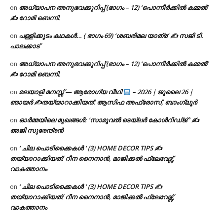
അധ്യാപന അനുഭവക്കുറിപ്പ് (ഭാഗം – 12) ‘പൊന്നീർക്കിൽ കമ്മൽ’
on
✍ റോമി ബെന്നി.
പള്ളിക്കൂടം കഥകൾ… ( ഭാഗം 69) ‘ശബരിമല യാത്ര’ ✍ സജി ടി.
on
പാലക്കാട്
അധ്യാപന അനുഭവക്കുറിപ്പ് (ഭാഗം – 12) ‘പൊന്നീർക്കിൽ കമ്മൽ’
on
✍ റോമി ബെന്നി.
മലയാളി മനസ്സ് — ആരോഗ്യ വീഥി
– 2026 | ജൂലൈ 26 |
on
ഞായർ ✍
തയ്യാറാക്കിയത്: ആസിഫ അഫ്രോസ്, ബാംഗ്ലൂർ
ഓർമ്മയിലെ മുഖങ്ങൾ: ‘സാമുവൽ ടെയ്ലർ കോൾറിഡ്ജ് ‘ ✍
on
അജി സുരേന്ദ്രൻ
‘ ചില പൊടിക്കൈകൾ ‘ (3) HOME DECOR TIPS ✍
on
തയ്യാറാക്കിയത്: റീന നൈനാൻ, മാജിക്കൽ ഫ്ലേവേഴ്സ്,
വാകത്താനം
‘ ചില പൊടിക്കൈകൾ ‘ (3) HOME DECOR TIPS ✍
on
തയ്യാറാക്കിയത്: റീന നൈനാൻ, മാജിക്കൽ ഫ്ലേവേഴ്സ്,
വാകത്താനം