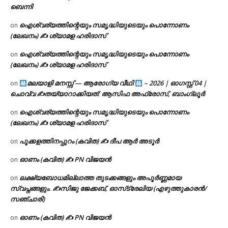
ബെന്നി
ഐശ്വര്യത്തിന്റെയും സമൃദ്ധിയുടെയും പൊന്നോണം
on
(ലേഖനം) ✍ ശ്യാമള ഹരിദാസ്
ഐശ്വര്യത്തിന്റെയും സമൃദ്ധിയുടെയും പൊന്നോണം
on
(ലേഖനം) ✍ ശ്യാമള ഹരിദാസ്
മലയാളി മനസ്സ് — ആരോഗ്യ വീഥി
– 2026 | ഓഗസ്റ്റ് 04 |
on
ചൊവ്വ ✍
തയ്യാറാക്കിയത്: ആസിഫ അഫ്രോസ്, ബാംഗ്ലൂർ
ഐശ്വര്യത്തിന്റെയും സമൃദ്ധിയുടെയും പൊന്നോണം
on
(ലേഖനം) ✍ ശ്യാമള ഹരിദാസ്
പൂക്കളത്തിനപ്പുറം (കവിത) ✍ ദീപ ആർ അടൂർ
on
ഓണം (കവിത) ✍ PN വിജയൻ
on
ലക്ഷ്യബോധമില്ലാത്ത തുടക്കങ്ങളും അപൂർണ്ണമായ
on
സ്വപ്നങ്ങളും. ✍️സിജു ജേക്കബ്, ഓസ്‌ട്രേലിയ (എഴുത്തുകാരൻ/
സഞ്ചാരി)
ഓണം (കവിത) ✍ PN വിജയൻ
on