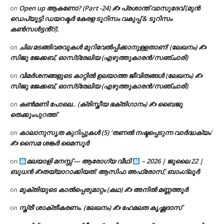
Open up ആകണോ? (Part -24) ✍ പ്രശാന്ത് വാസുദേവ് (മുൻ
on
ഡെപ്യൂട്ടി ഡയറക്ടർ കേരള ടൂറിസം വകുപ്പ് & ടൂറിസം
കൺസൾട്ടൻ്റ്).
ചില മടങ്ങിവരവുകൾ മുറിവേൽപ്പിക്കാനുള്ളതാണ്! (ലേഖനം) ✍️
on
സിജു ജേക്കബ്, ഓസ്‌ട്രേലിയ (എഴുത്തുകാരൻ/സഞ്ചാരി)
വിമർശനങ്ങളുടെ കാറ്റിൽ ഉലയാത്ത ജീവിതങ്ങൾ (ലേഖനം) ✍️
on
സിജു ജേക്കബ്, ഓസ്‌ട്രേലിയ (എഴുത്തുകാരൻ/സഞ്ചാരി)
കൺമണി പോലെ.. (ക്രിസ്തീയ ഭക്തിഗാനം) ✍ ബൈജു
on
തെക്കുംപുറത്ത്
കാലാനുസൃത കുറിപ്പുകൾ (5) ‘തണൽ നഷ്ടപ്പെടുന്ന വാർദ്ധക്യം’
on
✍ സൈമ ശങ്കർ മൈസൂർ
മലയാളി മനസ്സ് — ആരോഗ്യ വീഥി
– 2026 | ജൂലൈ 22 |
on
ബുധൻ ✍
തയ്യാറാക്കിയത്: ആസിഫ അഫ്രോസ്, ബാംഗ്ലൂർ
മുക്തിയുടെ കാൽപ്പെരുമാറ്റം (കഥ) ✍ അനിൽ മണ്ണത്തൂർ
on
സ്ത്രീ ശാക്തീകരണം. (ലേഖനം) ✍ ഹേമലത കൃഷ്ണദാസ്
on