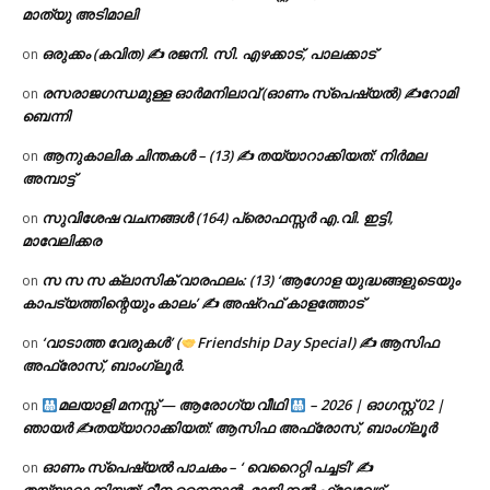
മാത്യു അടിമാലി
ഒരുക്കം (കവിത) ✍ രജനി. സി. എഴക്കാട്, പാലക്കാട്
on
രസരാജഗന്ധമുള്ള ഓർമനിലാവ് (ഓണം സ്‌പെഷ്യൽ) ✍റോമി
on
ബെന്നി
ആനുകാലിക ചിന്തകൾ – (13) ✍ തയ്യാറാക്കിയത്: നിർമല
on
അമ്പാട്ട്
സുവിശേഷ വചനങ്ങൾ (164) പ്രൊഫസ്സർ എ.വി. ഇട്ടി,
on
മാവേലിക്കര
സ സ സ ക്ലാസിക് വാരഫലം: (13) ‘ആഗോള യുദ്ധങ്ങളുടെയും
on
കാപട്യത്തിന്റെയും കാലം’ ✍ അഷ്റഫ് കാളത്തോട്
‘വാടാത്ത വേരുകൾ’ (
Friendship Day Special) ✍ ആസിഫ
on
അഫ്രോസ്, ബാംഗ്ലൂർ.
മലയാളി മനസ്സ് — ആരോഗ്യ വീഥി
– 2026 | ഓഗസ്റ്റ് 02 |
on
ഞായർ ✍
തയ്യാറാക്കിയത്: ആസിഫ അഫ്രോസ്, ബാംഗ്ലൂർ
ഓണം സ്പെഷ്യൽ പാചകം – ‘ വെറൈറ്റി പച്ചടി’ ✍
on