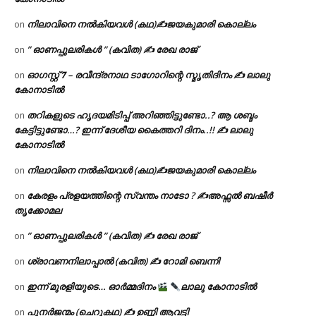
നിലാവിനെ നൽകിയവൾ (കഥ)✍ജയകുമാരി കൊല്ലം
on
” ഓണപ്പുലരികൾ ” (കവിത) ✍ രേഖ രാജ്
on
ഓഗസ്റ്റ് 𝟕 – രവീന്ദ്രനാഥ ടാഗോറിന്റെ സ്മൃതിദിനം ✍ ലാലു
on
കോനാടിൽ
തറികളുടെ ഹൃദയമിടിപ്പ് അറിഞ്ഞിട്ടുണ്ടോ..? ആ ശബ്ദം
on
കേട്ടിട്ടുണ്ടോ…? ഇന്ന് ദേശീയ കൈത്തറി ദിനം..!! ✍ ലാലു
കോനാടിൽ
നിലാവിനെ നൽകിയവൾ (കഥ)✍ജയകുമാരി കൊല്ലം
on
കേരളം പ്രളയത്തിന്റെ സ്വന്തം നാടോ ? ✍️അഫ്സൽ ബഷീർ
on
തൃക്കോമല
” ഓണപ്പുലരികൾ ” (കവിത) ✍ രേഖ രാജ്
on
ശ്രാവണനിലാപ്പാൽ (കവിത) ✍ റോമി ബെന്നി
on
ഇന്ന് മുരളിയുടെ… ഓർമ്മദിനം
ലാലു കോനാടിൽ
on
പുനർജന്മം (ചെറുകഥ) ✍ ഉണ്ണി ആവട്ടി
on