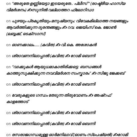
“അരുതേ ഉണ്ണിയേട്ടാ ഇടയരുതേ.. പ്ലീസ് ” (രാഷ്ട്രീയ ഹാസ്യ
on
വിമർശനം) ✍സുനിൽ വല്ലാത്തറ ഫ്ലോറിഡാ
പുഴയും പ്രകൃതിയും മനുഷ്യനും: വിവേകമില്ലാത്ത നയങ്ങളും
on
ആവർത്തിക്കുന്ന ദുരന്തങ്ങളും ✍ റവ. ജെയിംസ് കെ. ജോൺ
(ലബ്ബക്ക്, ടെക്സാസ്)
ഓണക്കാലം….. (കവിത) ✍ വി.കെ. അശോകൻ
on
ശ്രാവണനിലാപ്പാൽ (കവിത) ✍ റോമി ബെന്നി
on
“വാക്കുകൾ ആയുധമാകാതിരിക്കട്ടെ: ബന്ധങ്ങൾ
on
കാത്തുസൂക്ഷിക്കുന്ന നവവിമർശന സംസ്കാരം” ✍️ സിജു ജേക്കബ്
ശ്രാവണനിലാപ്പാൽ (കവിത) ✍ റോമി ബെന്നി
on
വേരുകളുടെ ഗന്ധം തേടുന്ന തിരുവോണം ✍ അഷ്റഫ്
on
കാളത്തോട്
ശ്രാവണനിലാപ്പാൽ (കവിത) ✍ റോമി ബെന്നി
on
ശ്രാവണനിലാപ്പാൽ (കവിത) ✍ റോമി ബെന്നി
on
രസരാജഗന്ധമുള്ള ഓർമനിലാവ് (ഓണം സ്‌പെഷ്യൽ) ✍റോമി
on