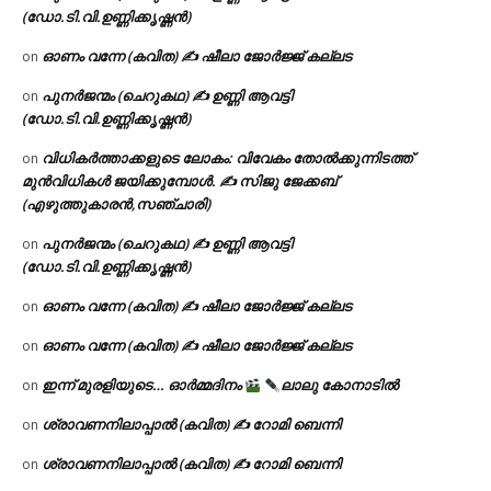
(ഡോ.ടി.വി.ഉണ്ണിക്കൃഷ്ണൻ)
ഓണം വന്നേ (കവിത) ✍ ഷീലാ ജോർജ്ജ് കല്ലട
on
പുനർജന്മം (ചെറുകഥ) ✍ ഉണ്ണി ആവട്ടി
on
(ഡോ.ടി.വി.ഉണ്ണിക്കൃഷ്ണൻ)
വിധികർത്താക്കളുടെ ലോകം: വിവേകം തോൽക്കുന്നിടത്ത്
on
മുൻവിധികൾ ജയിക്കുമ്പോൾ. ✍️ സിജു ജേക്കബ്
(എഴുത്തുകാരൻ,സഞ്ചാരി)
പുനർജന്മം (ചെറുകഥ) ✍ ഉണ്ണി ആവട്ടി
on
(ഡോ.ടി.വി.ഉണ്ണിക്കൃഷ്ണൻ)
ഓണം വന്നേ (കവിത) ✍ ഷീലാ ജോർജ്ജ് കല്ലട
on
ഓണം വന്നേ (കവിത) ✍ ഷീലാ ജോർജ്ജ് കല്ലട
on
ഇന്ന് മുരളിയുടെ… ഓർമ്മദിനം
ലാലു കോനാടിൽ
on
ശ്രാവണനിലാപ്പാൽ (കവിത) ✍ റോമി ബെന്നി
on
ശ്രാവണനിലാപ്പാൽ (കവിത) ✍ റോമി ബെന്നി
on