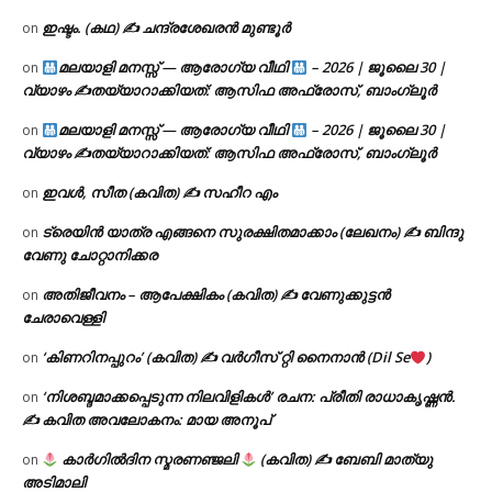
ഇഷ്ടം. (കഥ) ✍ ചന്ദ്രശേഖരൻ മുണ്ടൂർ
on
മലയാളി മനസ്സ് — ആരോഗ്യ വീഥി
– 2026 | ജൂലൈ 30 |
on
വ്യാഴം ✍
തയ്യാറാക്കിയത്: ആസിഫ അഫ്രോസ്, ബാംഗ്ലൂർ
മലയാളി മനസ്സ് — ആരോഗ്യ വീഥി
– 2026 | ജൂലൈ 30 |
on
വ്യാഴം ✍
തയ്യാറാക്കിയത്: ആസിഫ അഫ്രോസ്, ബാംഗ്ലൂർ
ഇവൾ, സീത (കവിത) ✍ സഹീറ എം
on
ട്രെയിൻ യാത്ര എങ്ങനെ സുരക്ഷിതമാക്കാം (ലേഖനം) ✍ ബിന്ദു
on
വേണു ചോറ്റാനിക്കര
അതിജീവനം – ആപേക്ഷികം (കവിത) ✍ വേണുക്കുട്ടൻ
on
ചേരാവെള്ളി
‘കിണറിനപ്പുറം’ (കവിത) ✍ വർഗീസ് റ്റി നൈനാൻ (Dil Se
)
on
‘നിശബ്ദമാക്കപ്പെടുന്ന നിലവിളികൾ’ രചന: പ്രീതി രാധാകൃഷ്ണൻ.
on
✍ കവിത അവലോകനം: മായ അനൂപ്
കാർഗിൽദിന സ്മരണഞ്ജലി
(കവിത) ✍ ബേബി മാത്യു
on
അടിമാലി