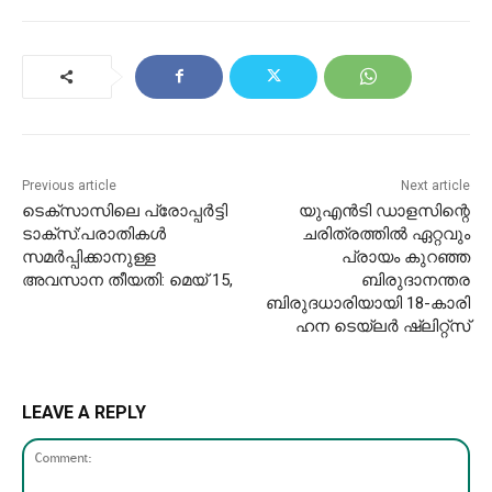
Previous article
Next article
ടെക്സാസിലെ പ്രോപ്പർട്ടി
യുഎൻടി ഡാളസിന്റെ
ടാക്സ്:പരാതികൾ
ചരിത്രത്തിൽ ഏറ്റവും
സമർപ്പിക്കാനുള്ള
പ്രായം കുറഞ്ഞ
അവസാന തീയതി: മെയ് 15,
ബിരുദാനന്തര
ബിരുദധാരിയായി 18-കാരി
ഹന ടെയ്‌ലർ ഷ്ലിറ്റ്സ്
LEAVE A REPLY