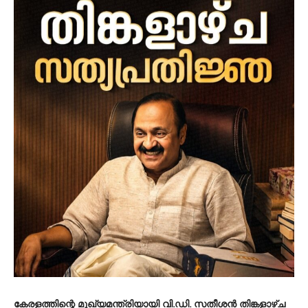
കേരളത്തിന്റെ മുഖ്യമന്ത്രിയായി വി.ഡി. സതീശൻ തിങ്കളാഴ്ച