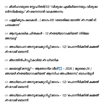
മിശിഹായുടെ സ്നേഹിതർ(53) “വിശുദ്ധ എമിലിയാനയും വിശുദ്ധ
on
ടര്‍സില്ലയും” ✍ നൈനാൻ വാകത്താനം
പള്ളിക്കൂടം കഥകൾ… ( ഭാഗം 69) ‘ശബരിമല യാത്ര’ ✍ സജി ടി.
on
പാലക്കാട്
ആനുകാലിക ചിന്തകൾ – 12 ✍തയ്യാറാക്കിയത്: നിർമല
on
അമ്പാട്ട്
അധ്യാപന അനുഭവക്കുറിപ്പ് (ഭാഗം – 12) ‘പൊന്നീർക്കിൽ കമ്മൽ’
on
✍ റോമി ബെന്നി.
ഭ്രാന്തിൻപിറപ്പ് (കവിത) ✍ ധ്വനിക
on
മലയാളി മനസ്സ് — ആരോഗ്യ വീഥി
– 2026 | ജൂലൈ 26 |
on
ഞായർ ✍
തയ്യാറാക്കിയത്: ആസിഫ അഫ്രോസ്, ബാംഗ്ലൂർ
അധ്യാപന അനുഭവക്കുറിപ്പ് (ഭാഗം – 12) ‘പൊന്നീർക്കിൽ കമ്മൽ’
on
✍ റോമി ബെന്നി.
അധ്യാപന അനുഭവക്കുറിപ്പ് (ഭാഗം – 12) ‘പൊന്നീർക്കിൽ കമ്മൽ’
on
✍ റോമി ബെന്നി.