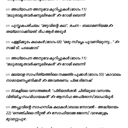
അധ്യാപന അനുഭവ കുറിപ്പുകൾ (ഭാഗം 11)
on
“മധുരാമൃതവർഷനൂലിഴകൾ” ✍ റോമി ബെന്നി
പുസ്തകപരിചയം: “മഴുവിന്റെ കഥ”, രചന – ബലാമണിയമ്മ ✍
on
തയ്യാറാക്കിയത്: ദീപ ആർ അടൂർ
പള്ളിക്കൂടം കഥകൾ (ഭാഗം 68) “ഒരു സ്വപ്നം പൂവണിയുന്നു…” ✍
on
സജി ടി. പാലക്കാട്
അധ്യാപന അനുഭവ കുറിപ്പുകൾ (ഭാഗം 11)
on
“മധുരാമൃതവർഷനൂലിഴകൾ” ✍ റോമി ബെന്നി
മലയാള സാഹിത്യത്തിലെ നക്ഷത്ര പൂക്കൾ (ഭാഗം 55) ‘കാവാലം
on
നാരായണപ്പണിക്കർ’ ✍ അവതരണം: പ്രഭ ദിനേഷ്
80കളിലെ വസന്തങ്ങൾ: “പ്രിയദർശൻ: ചിരിയുടെ വസന്തം
on
വിരിയിച്ച സംവിധായകൻ” ✍ ആസിഫ അഫ്രോസ് ബാംഗ്ലൂർ.
അപ്പുവിന്റെ സാഹസിക കഥകൾ (ബാല നോവൽ – അദ്ധ്യായം
on
22) ‘നെഞ്ചിലെ നീറ്റൽ’ ✍ സോഫിയാമ്മ ജോസ്, വാഴക്കുളം,
മുവാറ്റുപുഴ .