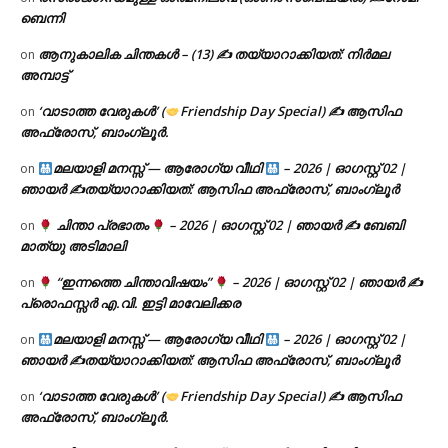
ബെന്നി
ആനുകാലിക ചിന്തകൾ – (13) ✍ തയ്യാറാക്കിയത്: നിർമല
on
അമ്പാട്ട്
‘വാടാത്ത വേരുകൾ’ (
Friendship Day Special) ✍ ആസിഫ
on
അഫ്രോസ്, ബാംഗ്ലൂർ.
മലയാളി മനസ്സ് — ആരോഗ്യ വീഥി
– 2026 | ഓഗസ്റ്റ് 02 |
on
ഞായർ ✍
തയ്യാറാക്കിയത്: ആസിഫ അഫ്രോസ്, ബാംഗ്ലൂർ
ചിന്താ പ്രഭാതം
– 2026 | ഓഗസ്റ്റ് 02 | ഞായർ ✍
ബേബി
on
മാത്യു അടിമാലി
“ഇന്നത്തെ ചിന്താവിഷയം”
– 2026 | ഓഗസ്റ്റ് 02 | ഞായർ ✍
on
പ്രൊഫസ്സർ എ.വി. ഇട്ടി മാവേലിക്കര
മലയാളി മനസ്സ് — ആരോഗ്യ വീഥി
– 2026 | ഓഗസ്റ്റ് 02 |
on
ഞായർ ✍
തയ്യാറാക്കിയത്: ആസിഫ അഫ്രോസ്, ബാംഗ്ലൂർ
‘വാടാത്ത വേരുകൾ’ (
Friendship Day Special) ✍ ആസിഫ
on
അഫ്രോസ്, ബാംഗ്ലൂർ.