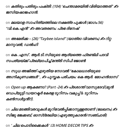
കതിരും പതിരും പംക്തി: (104) ‘ചെന്താമരയിൽ വിരിയാത്തത് ‘ ✍
on
ജസിയഷാജഹാൻ.
മലയാള സാഹിത്യത്തിലെ നക്ഷത്ര പൂക്കൾ (ഭാഗം 56)
on
“വി.കെ.എൻ” ✍ അവതരണം: പ്രഭ ദിനേഷ്
അമേരിക്ക – (26) “Taybee island” (യാത്രാ വിവരണം) ✍ റിറ്റ
on
മാനുവൽ, ഡൽഹി
കെ .എസ് . ആർ.ടി.സിയുടെ ആദ്യത്തെ ഫ്രണ്ട്ലി പദവി
on
സപര്യയ്ക്ക് പ്രഖ്യാപിച്ച് മന്ത്രി സിപി ജോൺ
സുധ അജിത്ത് എഴുതിയ നോവൽ “കോലധാരിയുടെ
on
അഗ്നികുണ്ഡങ്ങള്‍” , ✍ പുസ്തക പരിചയം: കെ ആർ. മോഹൻദാസ്
Open up ആകണോ? (Part -24) ✍ പ്രശാന്ത് വാസുദേവ് (മുൻ
on
ഡെപ്യൂട്ടി ഡയറക്ടർ കേരള ടൂറിസം വകുപ്പ് & ടൂറിസം
കൺസൾട്ടൻ്റ്).
ചില മടങ്ങിവരവുകൾ മുറിവേൽപ്പിക്കാനുള്ളതാണ്! (ലേഖനം) ✍️
on
സിജു ജേക്കബ്, ഓസ്‌ട്രേലിയ (എഴുത്തുകാരൻ/സഞ്ചാരി)
‘ ചില പൊടിക്കൈകൾ ‘ (3) HOME DECOR TIPS ✍
on