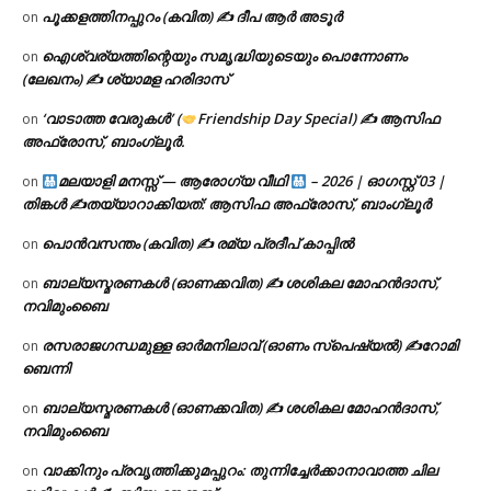
പൂക്കളത്തിനപ്പുറം (കവിത) ✍ ദീപ ആർ അടൂർ
on
ഐശ്വര്യത്തിന്റെയും സമൃദ്ധിയുടെയും പൊന്നോണം
on
(ലേഖനം) ✍ ശ്യാമള ഹരിദാസ്
‘വാടാത്ത വേരുകൾ’ (
Friendship Day Special) ✍ ആസിഫ
on
അഫ്രോസ്, ബാംഗ്ലൂർ.
മലയാളി മനസ്സ് — ആരോഗ്യ വീഥി
– 2026 | ഓഗസ്റ്റ് 03 |
on
തിങ്കൾ ✍
തയ്യാറാക്കിയത്: ആസിഫ അഫ്രോസ്, ബാംഗ്ലൂർ
പൊൻവസന്തം (കവിത) ✍ രമ്യ പ്രദീപ് കാപ്പിൽ
on
ബാല്യസ്മരണകൾ (ഓണക്കവിത) ✍ ശശികല മോഹൻദാസ്,
on
നവിമുംബൈ
രസരാജഗന്ധമുള്ള ഓർമനിലാവ് (ഓണം സ്‌പെഷ്യൽ) ✍റോമി
on
ബെന്നി
ബാല്യസ്മരണകൾ (ഓണക്കവിത) ✍ ശശികല മോഹൻദാസ്,
on
നവിമുംബൈ
വാക്കിനും പ്രവൃത്തിക്കുമപ്പുറം: തുന്നിച്ചേർക്കാനാവാത്ത ചില
on