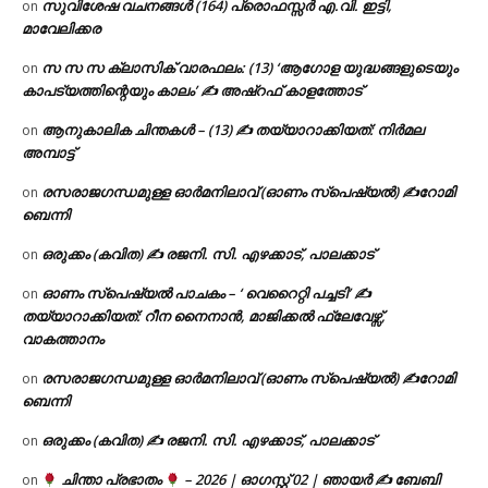
സുവിശേഷ വചനങ്ങൾ (164) പ്രൊഫസ്സർ എ.വി. ഇട്ടി,
on
മാവേലിക്കര
സ സ സ ക്ലാസിക് വാരഫലം: (13) ‘ആഗോള യുദ്ധങ്ങളുടെയും
on
കാപട്യത്തിന്റെയും കാലം’ ✍ അഷ്റഫ് കാളത്തോട്
ആനുകാലിക ചിന്തകൾ – (13) ✍ തയ്യാറാക്കിയത്: നിർമല
on
അമ്പാട്ട്
രസരാജഗന്ധമുള്ള ഓർമനിലാവ് (ഓണം സ്‌പെഷ്യൽ) ✍റോമി
on
ബെന്നി
ഒരുക്കം (കവിത) ✍ രജനി. സി. എഴക്കാട്, പാലക്കാട്
on
ഓണം സ്പെഷ്യൽ പാചകം – ‘ വെറൈറ്റി പച്ചടി’ ✍
on
തയ്യാറാക്കിയത്: റീന നൈനാൻ, മാജിക്കൽ ഫ്ലേവേഴ്സ്,
വാകത്താനം
രസരാജഗന്ധമുള്ള ഓർമനിലാവ് (ഓണം സ്‌പെഷ്യൽ) ✍റോമി
on
ബെന്നി
ഒരുക്കം (കവിത) ✍ രജനി. സി. എഴക്കാട്, പാലക്കാട്
on
ചിന്താ പ്രഭാതം
– 2026 | ഓഗസ്റ്റ് 02 | ഞായർ ✍
ബേബി
on