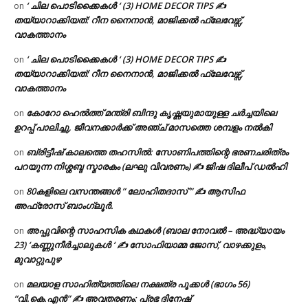
‘ ചില പൊടിക്കൈകൾ ‘ (3) HOME DECOR TIPS ✍
on
തയ്യാറാക്കിയത്: റീന നൈനാൻ, മാജിക്കൽ ഫ്ലേവേഴ്സ്,
വാകത്താനം
‘ ചില പൊടിക്കൈകൾ ‘ (3) HOME DECOR TIPS ✍
on
തയ്യാറാക്കിയത്: റീന നൈനാൻ, മാജിക്കൽ ഫ്ലേവേഴ്സ്,
വാകത്താനം
കോറോ ഹെൽത്ത് മന്ത്രി ബിന്ദു കൃഷ്ണയുമായുള്ള ചർച്ചയിലെ
on
ഉറപ്പ് പാലിച്ചു, ജീവനക്കാർക്ക് അഞ്ച് മാസത്തെ ശമ്പളം നൽകി
ബ്രിട്ടീഷ് കാലത്തെ തഹസിൽ: സോണിപത്തിന്റെ ഭരണചരിത്രം
on
പറയുന്ന നിശ്ശബ്ദ സ്മാരകം (ലഘു വിവരണം) ✍ ജിഷ ദിലീപ് ഡൽഹി
80കളിലെ വസന്തങ്ങൾ ” ലോഹിതദാസ് ” ✍ ആസിഫ
on
അഫ്രോസ് ബാംഗ്ലൂർ.
അപ്പുവിന്റെ സാഹസിക കഥകൾ (ബാല നോവൽ – അദ്ധ്യായം
on
23) ‘കണ്ണുനീർച്ചാലുകൾ ‘ ✍ സോഫിയാമ്മ ജോസ്, വാഴക്കുളം,
മുവാറ്റുപുഴ
മലയാള സാഹിത്യത്തിലെ നക്ഷത്ര പൂക്കൾ (ഭാഗം 56)
on
“വി.കെ.എൻ” ✍ അവതരണം: പ്രഭ ദിനേഷ്