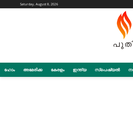
Saturday, August 8, 2026
ഹോം
അമേരിക്ക
കേരളം
ഇന്ത്യ
സ്പെഷ്യൽ
നാ