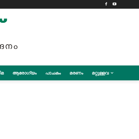
ിമ
ആരോഗ്യം
പാചകം
മരണം
മറ്റുള്ളവ