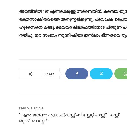
അറബിയിൽ ’40’ എന്നർഥമുള്ള അർബെയിൻ, കർബല യുദ്
രക്തസാക്ഷിത്വത്തെ അനുസ്മരിക്കുന്നു. പ്രവാചക
ഹുസൈനെ കണ്ടു. ഉമയ്യദ് ഖിലാഫത്തിനോട് പിന്തുണ പ്രഖ്
നയിച്ചു. ഈ സംഭവം സുന്നി-ഷിയാ ഇസ്ലാം ഭിന്നതയെ രൂക്ഷ
Share
Previous article
” എൽ.ജഗദമ്മ ഏഴാംക്ളാസ്സ് ബി സ്റ്റേറ്റ് ഫസ്റ്റ് ” ഫസ്റ്റ്
ലുക്ക് പോസ്റ്റർ.