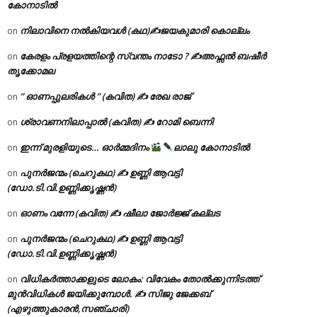
കോനാടിൽ
നിലാവിനെ നൽകിയവൾ (കഥ)✍ജയകുമാരി കൊല്ലം
on
കേരളം പ്രളയത്തിന്റെ സ്വന്തം നാടോ ? ✍️അഫ്സൽ ബഷീർ
on
തൃക്കോമല
” ഓണപ്പുലരികൾ ” (കവിത) ✍ രേഖ രാജ്
on
ശ്രാവണനിലാപ്പാൽ (കവിത) ✍ റോമി ബെന്നി
on
ഇന്ന് മുരളിയുടെ… ഓർമ്മദിനം
ലാലു കോനാടിൽ
on
പുനർജന്മം (ചെറുകഥ) ✍ ഉണ്ണി ആവട്ടി
on
(ഡോ.ടി.വി.ഉണ്ണിക്കൃഷ്ണൻ)
ഓണം വന്നേ (കവിത) ✍ ഷീലാ ജോർജ്ജ് കല്ലട
on
പുനർജന്മം (ചെറുകഥ) ✍ ഉണ്ണി ആവട്ടി
on
(ഡോ.ടി.വി.ഉണ്ണിക്കൃഷ്ണൻ)
വിധികർത്താക്കളുടെ ലോകം: വിവേകം തോൽക്കുന്നിടത്ത്
on
മുൻവിധികൾ ജയിക്കുമ്പോൾ. ✍️ സിജു ജേക്കബ്
(എഴുത്തുകാരൻ,സഞ്ചാരി)