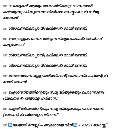
“വാക്കുകൾ ആയുധമാകാതിരിക്കട്ടെ: ബന്ധങ്ങൾ
on
കാത്തുസൂക്ഷിക്കുന്ന നവവിമർശന സംസ്കാരം” ✍️ സിജു
ജേക്കബ്
ശ്രാവണനിലാപ്പാൽ (കവിത) ✍ റോമി ബെന്നി
on
വേരുകളുടെ ഗന്ധം തേടുന്ന തിരുവോണം ✍ അഷ്റഫ്
on
കാളത്തോട്
ശ്രാവണനിലാപ്പാൽ (കവിത) ✍ റോമി ബെന്നി
on
ശ്രാവണനിലാപ്പാൽ (കവിത) ✍ റോമി ബെന്നി
on
രസരാജഗന്ധമുള്ള ഓർമനിലാവ് (ഓണം സ്‌പെഷ്യൽ) ✍
on
റോമി ബെന്നി
ഐശ്വര്യത്തിന്റെയും സമൃദ്ധിയുടെയും പൊന്നോണം
on
(ലേഖനം) ✍ ശ്യാമള ഹരിദാസ്
ഐശ്വര്യത്തിന്റെയും സമൃദ്ധിയുടെയും പൊന്നോണം
on
(ലേഖനം) ✍ ശ്യാമള ഹരിദാസ്
മലയാളി മനസ്സ് — ആരോഗ്യ വീഥി
– 2026 | ഓഗസ്റ്റ്
on