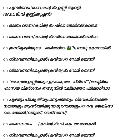
പുനർജന്മം (ചെറുകഥ) ✍ ഉണ്ണി ആവട്ടി
on
(ഡോ.ടി.വി.ഉണ്ണിക്കൃഷ്ണൻ)
ഓണം വന്നേ (കവിത) ✍ ഷീലാ ജോർജ്ജ് കല്ലട
on
ഓണം വന്നേ (കവിത) ✍ ഷീലാ ജോർജ്ജ് കല്ലട
on
ഇന്ന് മുരളിയുടെ… ഓർമ്മദിനം
ലാലു കോനാടിൽ
on
ശ്രാവണനിലാപ്പാൽ (കവിത) ✍ റോമി ബെന്നി
on
ശ്രാവണനിലാപ്പാൽ (കവിത) ✍ റോമി ബെന്നി
on
“അരുതേ ഉണ്ണിയേട്ടാ ഇടയരുതേ.. പ്ലീസ് ” (രാഷ്ട്രീയ
on
ഹാസ്യ വിമർശനം) ✍സുനിൽ വല്ലാത്തറ ഫ്ലോറിഡാ
പുഴയും പ്രകൃതിയും മനുഷ്യനും: വിവേകമില്ലാത്ത
on
നയങ്ങളും ആവർത്തിക്കുന്ന ദുരന്തങ്ങളും ✍ റവ. ജെയിംസ്
കെ. ജോൺ (ലബ്ബക്ക്, ടെക്സാസ്)
ഓണക്കാലം….. (കവിത) ✍ വി.കെ. അശോകൻ
on
ശ്രാവണനിലാപ്പാൽ (കവിത) ✍ റോമി ബെന്നി
on