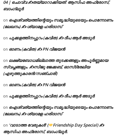
04 | ചൊവ്വ ✍
തയ്യാറാക്കിയത്: ആസിഫ അഫ്രോസ്,
ബാംഗ്ലൂർ
ഐശ്വര്യത്തിന്റെയും സമൃദ്ധിയുടെയും പൊന്നോണം
on
(ലേഖനം) ✍ ശ്യാമള ഹരിദാസ്
പൂക്കളത്തിനപ്പുറം (കവിത) ✍ ദീപ ആർ അടൂർ
on
ഓണം (കവിത) ✍ PN വിജയൻ
on
ലക്ഷ്യബോധമില്ലാത്ത തുടക്കങ്ങളും അപൂർണ്ണമായ
on
സ്വപ്നങ്ങളും. ✍️സിജു ജേക്കബ്, ഓസ്‌ട്രേലിയ
(എഴുത്തുകാരൻ/സഞ്ചാരി)
ഓണം (കവിത) ✍ PN വിജയൻ
on
പൂക്കളത്തിനപ്പുറം (കവിത) ✍ ദീപ ആർ അടൂർ
on
ഐശ്വര്യത്തിന്റെയും സമൃദ്ധിയുടെയും പൊന്നോണം
on
(ലേഖനം) ✍ ശ്യാമള ഹരിദാസ്
‘വാടാത്ത വേരുകൾ’ (
Friendship Day Special) ✍
on
ആസിഫ അഫ്രോസ്, ബാംഗ്ലൂർ.