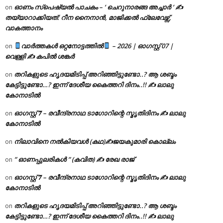
ഓണം സ്പെഷ്യൽ പാചകം – ‘ ചെറുനാരങ്ങ അച്ചാർ ‘ ✍
on
തയ്യാറാക്കിയത്: റീന നൈനാൻ, മാജിക്കൽ ഫ്ലേവേഴ്സ്,
വാകത്താനം
വാർത്തകൾ ഒറ്റനോട്ടത്തിൽ
– 2026 | ഓഗസ്റ്റ് 07 |
on
വെള്ളി ✍
കപിൽ ശങ്കർ
തറികളുടെ ഹൃദയമിടിപ്പ് അറിഞ്ഞിട്ടുണ്ടോ..? ആ ശബ്ദം
on
കേട്ടിട്ടുണ്ടോ…? ഇന്ന് ദേശീയ കൈത്തറി ദിനം..!! ✍ ലാലു
കോനാടിൽ
ഓഗസ്റ്റ് 𝟕 – രവീന്ദ്രനാഥ ടാഗോറിന്റെ സ്മൃതിദിനം ✍ ലാലു
on
കോനാടിൽ
നിലാവിനെ നൽകിയവൾ (കഥ)✍ജയകുമാരി കൊല്ലം
on
” ഓണപ്പുലരികൾ ” (കവിത) ✍ രേഖ രാജ്
on
ഓഗസ്റ്റ് 𝟕 – രവീന്ദ്രനാഥ ടാഗോറിന്റെ സ്മൃതിദിനം ✍ ലാലു
on
കോനാടിൽ
തറികളുടെ ഹൃദയമിടിപ്പ് അറിഞ്ഞിട്ടുണ്ടോ..? ആ ശബ്ദം
on
കേട്ടിട്ടുണ്ടോ…? ഇന്ന് ദേശീയ കൈത്തറി ദിനം..!! ✍ ലാലു