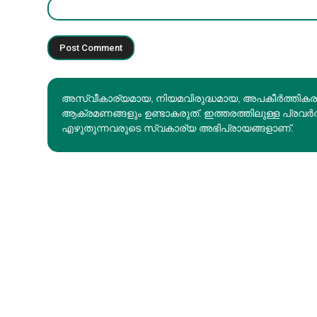
അസ്വീകാര്യമായ, നിയമവിരുദ്ധമായ, അപകീര്‍ത്തിക
ആക്രമണങ്ങളും ഉണ്ടാകരുത്. ഇത്തരത്തിലുള്ള പ്രവർ
എഴുതുന്നവരുടെ സ്വകാര്യ അഭിപ്രായങ്ങളാണ്.