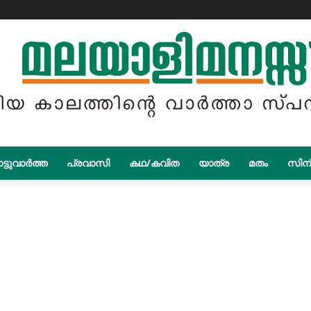
ട്ടുവാർത്ത
പ്രവാസി
കഥ/കവിത
യാത്ര
മതം
സിന