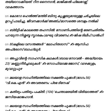
തയ്യാറാക്കിയത്: റീന നൈനാൻ, മാജിക്കൽ ഫ്ലേവേഴ്സ്,
വാകത്താനം
കോറോ ഹെൽത്ത് മന്ത്രി ബിന്ദു കൃഷ്ണയുമായുള്ള ചർച്ചയിലെ
on
ഉറപ്പ് പാലിച്ചു, ജീവനക്കാർക്ക് അഞ്ച് മാസത്തെ ശമ്പളം നൽകി
ബ്രിട്ടീഷ് കാലത്തെ തഹസിൽ: സോണിപത്തിന്റെ ഭരണചരിത്രം
on
പറയുന്ന നിശ്ശബ്ദ സ്മാരകം (ലഘു വിവരണം) ✍ ജിഷ ദിലീപ് ഡൽഹി
80കളിലെ വസന്തങ്ങൾ ” ലോഹിതദാസ് ” ✍ ആസിഫ
on
അഫ്രോസ് ബാംഗ്ലൂർ.
അപ്പുവിന്റെ സാഹസിക കഥകൾ (ബാല നോവൽ – അദ്ധ്യായം
on
23) ‘കണ്ണുനീർച്ചാലുകൾ ‘ ✍ സോഫിയാമ്മ ജോസ്, വാഴക്കുളം,
മുവാറ്റുപുഴ
മലയാള സാഹിത്യത്തിലെ നക്ഷത്ര പൂക്കൾ (ഭാഗം 56)
on
“വി.കെ.എൻ” ✍ അവതരണം: പ്രഭ ദിനേഷ്
കതിരും പതിരും പംക്തി: (104) ‘ചെന്താമരയിൽ വിരിയാത്തത് ‘ ✍
on
ജസിയഷാജഹാൻ.
മലയാള സാഹിത്യത്തിലെ നക്ഷത്ര പൂക്കൾ (ഭാഗം 56)
on
“വി.കെ.എൻ” ✍ അവതരണം: പ്രഭ ദിനേഷ്