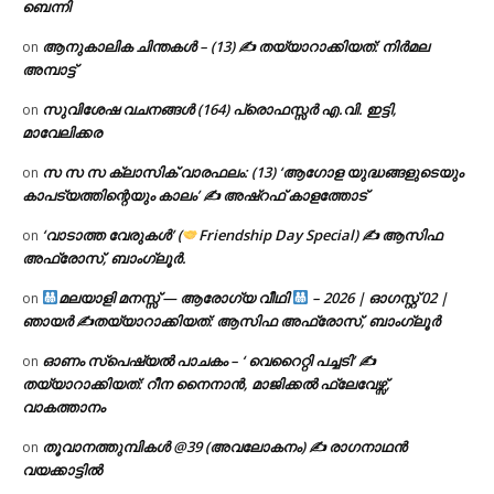
ബെന്നി
ആനുകാലിക ചിന്തകൾ – (13) ✍ തയ്യാറാക്കിയത്: നിർമല
on
അമ്പാട്ട്
സുവിശേഷ വചനങ്ങൾ (164) പ്രൊഫസ്സർ എ.വി. ഇട്ടി,
on
മാവേലിക്കര
സ സ സ ക്ലാസിക് വാരഫലം: (13) ‘ആഗോള യുദ്ധങ്ങളുടെയും
on
കാപട്യത്തിന്റെയും കാലം’ ✍ അഷ്റഫ് കാളത്തോട്
‘വാടാത്ത വേരുകൾ’ (
Friendship Day Special) ✍ ആസിഫ
on
അഫ്രോസ്, ബാംഗ്ലൂർ.
മലയാളി മനസ്സ് — ആരോഗ്യ വീഥി
– 2026 | ഓഗസ്റ്റ് 02 |
on
ഞായർ ✍
തയ്യാറാക്കിയത്: ആസിഫ അഫ്രോസ്, ബാംഗ്ലൂർ
ഓണം സ്പെഷ്യൽ പാചകം – ‘ വെറൈറ്റി പച്ചടി’ ✍
on
തയ്യാറാക്കിയത്: റീന നൈനാൻ, മാജിക്കൽ ഫ്ലേവേഴ്സ്,
വാകത്താനം
തൂവാനത്തുമ്പികൾ @39 (അവലോകനം) ✍ രാഗനാഥൻ
on
വയക്കാട്ടിൽ