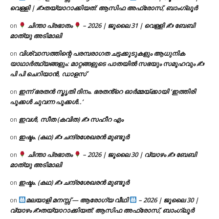
വെള്ളി | ✍
തയ്യാറാക്കിയത്: ആസിഫ അഫ്രോസ്, ബാംഗ്ലൂർ
ചിന്താ പ്രഭാതം
– 2026 | ജൂലൈ 31 | വെള്ളി ✍
ബേബി
on
മാത്യു അടിമാലി
വിശ്വാസത്തിന്റെ പരമ്പരാഗത ചട്ടക്കൂടുകളും ആധുനിക
on
യാഥാർത്ഥ്യങ്ങളും: മാറ്റങ്ങളുടെ പാതയിൽ സഭയും സമൂഹവും ✍
പി പി ചെറിയാൻ, ഡാളസ്
ഇന്ന് ഭരതൻ സ്മൃതി ദിനം. ഭരതൻ്റെ ഓർമ്മയ്ക്കായി ‘ഇത്തിരി
on
പൂക്കൾ ചുവന്ന പൂക്കൾ..’
ഇവൾ, സീത (കവിത) ✍ സഹീറ എം
on
ഇഷ്ടം. (കഥ) ✍ ചന്ദ്രശേഖരൻ മുണ്ടൂർ
on
ചിന്താ പ്രഭാതം
– 2026 | ജൂലൈ 30 | വ്യാഴം ✍
ബേബി
on
മാത്യു അടിമാലി
ഇഷ്ടം. (കഥ) ✍ ചന്ദ്രശേഖരൻ മുണ്ടൂർ
on
മലയാളി മനസ്സ് — ആരോഗ്യ വീഥി
– 2026 | ജൂലൈ 30 |
on
വ്യാഴം ✍
തയ്യാറാക്കിയത്: ആസിഫ അഫ്രോസ്, ബാംഗ്ലൂർ