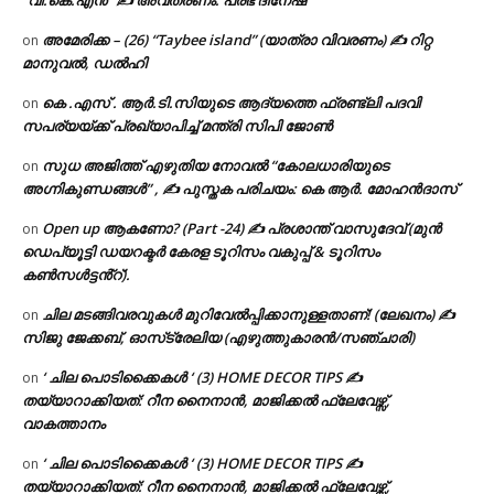
അമേരിക്ക – (26) “Taybee island” (യാത്രാ വിവരണം) ✍ റിറ്റ
on
മാനുവൽ, ഡൽഹി
കെ .എസ് . ആർ.ടി.സിയുടെ ആദ്യത്തെ ഫ്രണ്ട്ലി പദവി
on
സപര്യയ്ക്ക് പ്രഖ്യാപിച്ച് മന്ത്രി സിപി ജോൺ
സുധ അജിത്ത് എഴുതിയ നോവൽ “കോലധാരിയുടെ
on
അഗ്നികുണ്ഡങ്ങള്‍” , ✍ പുസ്തക പരിചയം: കെ ആർ. മോഹൻദാസ്
Open up ആകണോ? (Part -24) ✍ പ്രശാന്ത് വാസുദേവ് (മുൻ
on
ഡെപ്യൂട്ടി ഡയറക്ടർ കേരള ടൂറിസം വകുപ്പ് & ടൂറിസം
കൺസൾട്ടൻ്റ്).
ചില മടങ്ങിവരവുകൾ മുറിവേൽപ്പിക്കാനുള്ളതാണ്! (ലേഖനം) ✍️
on
സിജു ജേക്കബ്, ഓസ്‌ട്രേലിയ (എഴുത്തുകാരൻ/സഞ്ചാരി)
‘ ചില പൊടിക്കൈകൾ ‘ (3) HOME DECOR TIPS ✍
on
തയ്യാറാക്കിയത്: റീന നൈനാൻ, മാജിക്കൽ ഫ്ലേവേഴ്സ്,
വാകത്താനം
‘ ചില പൊടിക്കൈകൾ ‘ (3) HOME DECOR TIPS ✍
on
തയ്യാറാക്കിയത്: റീന നൈനാൻ, മാജിക്കൽ ഫ്ലേവേഴ്സ്,