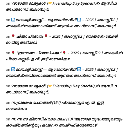
‘വാടാത്ത വേരുകൾ’ (
Friendship Day Special) ✍ ആസിഫ
on
അഫ്രോസ്, ബാംഗ്ലൂർ.
മലയാളി മനസ്സ് — ആരോഗ്യ വീഥി
– 2026 | ഓഗസ്റ്റ് 02 |
on
ഞായർ ✍
തയ്യാറാക്കിയത്: ആസിഫ അഫ്രോസ്, ബാംഗ്ലൂർ
ചിന്താ പ്രഭാതം
– 2026 | ഓഗസ്റ്റ് 02 | ഞായർ ✍
ബേബി
on
മാത്യു അടിമാലി
“ഇന്നത്തെ ചിന്താവിഷയം”
– 2026 | ഓഗസ്റ്റ് 02 | ഞായർ ✍
on
പ്രൊഫസ്സർ എ.വി. ഇട്ടി മാവേലിക്കര
മലയാളി മനസ്സ് — ആരോഗ്യ വീഥി
– 2026 | ഓഗസ്റ്റ് 02 |
on
ഞായർ ✍
തയ്യാറാക്കിയത്: ആസിഫ അഫ്രോസ്, ബാംഗ്ലൂർ
‘വാടാത്ത വേരുകൾ’ (
Friendship Day Special) ✍ ആസിഫ
on
അഫ്രോസ്, ബാംഗ്ലൂർ.
സുവിശേഷ വചനങ്ങൾ (164) പ്രൊഫസ്സർ എ.വി. ഇട്ടി,
on
മാവേലിക്കര
സ സ സ ക്ലാസിക് വാരഫലം: (13) ‘ആഗോള യുദ്ധങ്ങളുടെയും
on
കാപട്യത്തിന്റെയും കാലം’ ✍ അഷ്റഫ് കാളത്തോട്