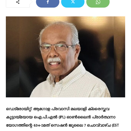
ഡെട്രോയിറ്റ്:
ആഗോള പ്രവാസി മലയാളി ക്രൈസ്തവ
കൂട്ടായ്മയായ ഐ.പി.എൽ (IPL) ഓൺലൈൻ പ്രാർത്ഥനാ
യോഗത്തിന്റെ 634-ാമത് സെഷൻ ജൂലൈ 7 ചൊവ്വാഴ്ച (EST