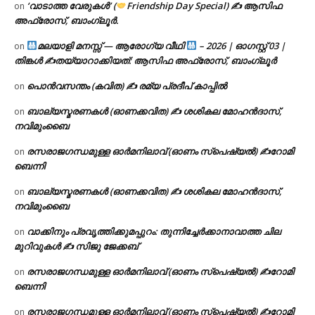
‘വാടാത്ത വേരുകൾ’ (
Friendship Day Special) ✍ ആസിഫ
on
അഫ്രോസ്, ബാംഗ്ലൂർ.
മലയാളി മനസ്സ് — ആരോഗ്യ വീഥി
– 2026 | ഓഗസ്റ്റ് 03 |
on
തിങ്കൾ ✍
തയ്യാറാക്കിയത്: ആസിഫ അഫ്രോസ്, ബാംഗ്ലൂർ
പൊൻവസന്തം (കവിത) ✍ രമ്യ പ്രദീപ് കാപ്പിൽ
on
ബാല്യസ്മരണകൾ (ഓണക്കവിത) ✍ ശശികല മോഹൻദാസ്,
on
നവിമുംബൈ
രസരാജഗന്ധമുള്ള ഓർമനിലാവ് (ഓണം സ്‌പെഷ്യൽ) ✍റോമി
on
ബെന്നി
ബാല്യസ്മരണകൾ (ഓണക്കവിത) ✍ ശശികല മോഹൻദാസ്,
on
നവിമുംബൈ
വാക്കിനും പ്രവൃത്തിക്കുമപ്പുറം: തുന്നിച്ചേർക്കാനാവാത്ത ചില
on
മുറിവുകൾ ✍️ സിജു ജേക്കബ്
രസരാജഗന്ധമുള്ള ഓർമനിലാവ് (ഓണം സ്‌പെഷ്യൽ) ✍റോമി
on
ബെന്നി
രസരാജഗന്ധമുള്ള ഓർമനിലാവ് (ഓണം സ്‌പെഷ്യൽ) ✍റോമി
on