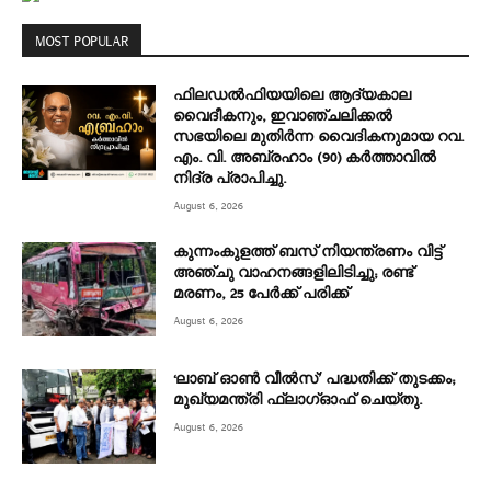
MOST POPULAR
ഫിലഡൽഫിയയിലെ ആദ്യകാല
വൈദീകനും, ഇവാഞ്ചലിക്കൽ
സഭയിലെ മുതിർന്ന വൈദികനുമായ റവ.
എം. വി. അബ്രഹാം (90) കർത്താവിൽ
നിദ്ര പ്രാപിച്ചു.
August 6, 2026
കുന്നംകുളത്ത് ബസ് നിയന്ത്രണം വിട്ട്
അഞ്ചു വാഹനങ്ങളിലിടിച്ചു; രണ്ട്
മരണം, 25 പേർക്ക് പരിക്ക്
August 6, 2026
‘ലാബ് ഓൺ വീൽസ്’ പദ്ധതിക്ക് തുടക്കം;
മുഖ്യമന്ത്രി ഫ്ലാഗ്ഓഫ് ചെയ്തു.
August 6, 2026