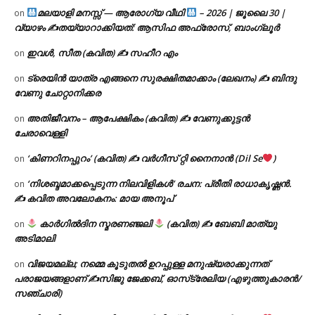
മലയാളി മനസ്സ് — ആരോഗ്യ വീഥി
– 2026 | ജൂലൈ 30 |
on
വ്യാഴം ✍
തയ്യാറാക്കിയത്: ആസിഫ അഫ്രോസ്, ബാംഗ്ലൂർ
ഇവൾ, സീത (കവിത) ✍ സഹീറ എം
on
ട്രെയിൻ യാത്ര എങ്ങനെ സുരക്ഷിതമാക്കാം (ലേഖനം) ✍ ബിന്ദു
on
വേണു ചോറ്റാനിക്കര
അതിജീവനം – ആപേക്ഷികം (കവിത) ✍ വേണുക്കുട്ടൻ
on
ചേരാവെള്ളി
‘കിണറിനപ്പുറം’ (കവിത) ✍ വർഗീസ് റ്റി നൈനാൻ (Dil Se
)
on
‘നിശബ്ദമാക്കപ്പെടുന്ന നിലവിളികൾ’ രചന: പ്രീതി രാധാകൃഷ്ണൻ.
on
✍ കവിത അവലോകനം: മായ അനൂപ്
കാർഗിൽദിന സ്മരണഞ്ജലി
(കവിത) ✍ ബേബി മാത്യു
on
അടിമാലി
വിജയമല്ല; നമ്മെ കൂടുതൽ ഉറപ്പുള്ള മനുഷ്യരാക്കുന്നത്
on
പരാജയങ്ങളാണ് ✍️സിജു ജേക്കബ്, ഓസ്‌ട്രേലിയ (എഴുത്തുകാരൻ/
സഞ്ചാരി)