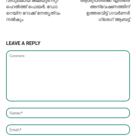
വിപുലമായ കമ്മ്യൂണിറ്റി
ആശുപത്രിക്ക് എതിരെ
ഹെൽത്ത് ഫെയർ; ഡോ.
അന്വേഷണത്തിന്
റെയ്‌ന റോക്ക് നേതൃത്വം
ഉത്തരവിട്ട് ഗവർണർ
നൽകും
ഗ്രെഗ് ആബട്ട്
LEAVE A REPLY
Comment:
Nam
Emai