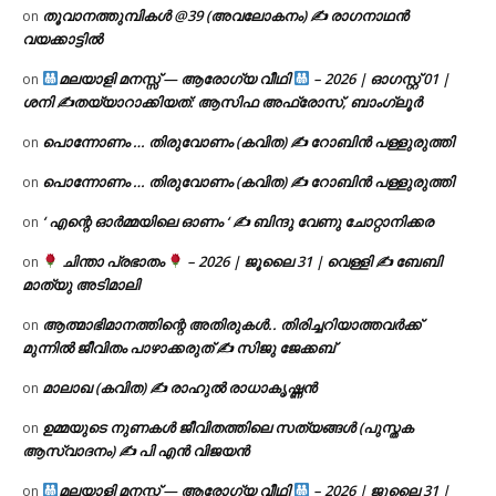
തൂവാനത്തുമ്പികൾ @39 (അവലോകനം) ✍ രാഗനാഥൻ
on
വയക്കാട്ടിൽ
മലയാളി മനസ്സ് — ആരോഗ്യ വീഥി
– 2026 | ഓഗസ്റ്റ് 01 |
on
ശനി ✍
തയ്യാറാക്കിയത്: ആസിഫ അഫ്രോസ്, ബാംഗ്ലൂർ
പൊന്നോണം … തിരുവോണം (കവിത) ✍ റോബിൻ പള്ളുരുത്തി
on
പൊന്നോണം … തിരുവോണം (കവിത) ✍ റോബിൻ പള്ളുരുത്തി
on
‘ എന്റെ ഓർമ്മയിലെ ഓണം ‘ ✍ ബിന്ദു വേണു ചോറ്റാനിക്കര
on
ചിന്താ പ്രഭാതം
– 2026 | ജൂലൈ 31 | വെള്ളി ✍
ബേബി
on
മാത്യു അടിമാലി
ആത്മാഭിമാനത്തിന്റെ അതിരുകൾ.. തിരിച്ചറിയാത്തവർക്ക്
on
മുന്നിൽ ജീവിതം പാഴാക്കരുത് ✍️ സിജു ജേക്കബ്
മാലാഖ (കവിത) ✍ രാഹുൽ രാധാകൃഷ്ണൻ
on
ഉമ്മയുടെ നുണകൾ ജീവിതത്തിലെ സത്യങ്ങൾ (പുസ്തക
on
ആസ്വാദനം) ✍ പി എൻ വിജയൻ
മലയാളി മനസ്സ് — ആരോഗ്യ വീഥി
– 2026 | ജൂലൈ 31 |
on