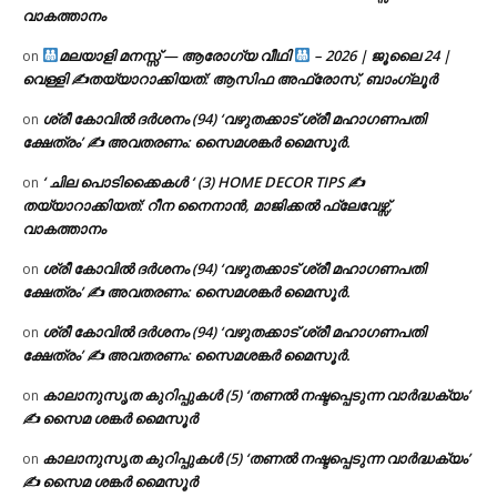
വാകത്താനം
മലയാളി മനസ്സ് — ആരോഗ്യ വീഥി
– 2026 | ജൂലൈ 24 |
on
വെള്ളി ✍
തയ്യാറാക്കിയത്: ആസിഫ അഫ്രോസ്, ബാംഗ്ലൂർ
ശ്രീ കോവിൽ ദർശനം (94) ‘വഴുതക്കാട് ശ്രീ മഹാഗണപതി
on
ക്ഷേത്രം’ ✍ അവതരണം: സൈമശങ്കർ മൈസൂർ.
‘ ചില പൊടിക്കൈകൾ ‘ (3) HOME DECOR TIPS ✍
on
തയ്യാറാക്കിയത്: റീന നൈനാൻ, മാജിക്കൽ ഫ്ലേവേഴ്സ്,
വാകത്താനം
ശ്രീ കോവിൽ ദർശനം (94) ‘വഴുതക്കാട് ശ്രീ മഹാഗണപതി
on
ക്ഷേത്രം’ ✍ അവതരണം: സൈമശങ്കർ മൈസൂർ.
ശ്രീ കോവിൽ ദർശനം (94) ‘വഴുതക്കാട് ശ്രീ മഹാഗണപതി
on
ക്ഷേത്രം’ ✍ അവതരണം: സൈമശങ്കർ മൈസൂർ.
കാലാനുസൃത കുറിപ്പുകൾ (5) ‘തണൽ നഷ്ടപ്പെടുന്ന വാർദ്ധക്യം’
on
✍ സൈമ ശങ്കർ മൈസൂർ
കാലാനുസൃത കുറിപ്പുകൾ (5) ‘തണൽ നഷ്ടപ്പെടുന്ന വാർദ്ധക്യം’
on
✍ സൈമ ശങ്കർ മൈസൂർ