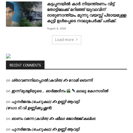
കട്ടപ്പനയിൽ കാർ നിയന്ത്രണം വിട്ട്
തോട്ടിലേക്ക് മറിഞ്ഞ് യുവാവിന്
ദാരുണാന്ത്യം; മൂന്നു വയസ്സ് പ്രായമുള്ള
കുട്ടി ഉൾപ്പെടെ നാലുപേർക്ക് പരിക്ക്.
August 6, 2026
Load more
RECENT COMMENTS
ശ്രാവണനിലാപ്പാൽ (കവിത) ✍ റോമി ബെന്നി
on
ഇന്ന് മുരളിയുടെ… ഓർമ്മദിനം
ലാലു കോനാടിൽ
on
പുനർജന്മം (ചെറുകഥ) ✍ ഉണ്ണി ആവട്ടി
on
(ഡോ.ടി.വി.ഉണ്ണിക്കൃഷ്ണൻ)
ഓണം വന്നേ (കവിത) ✍ ഷീലാ ജോർജ്ജ് കല്ലട
on
പുനർജന്മം (ചെറുകഥ) ✍ ഉണ്ണി ആവട്ടി
on