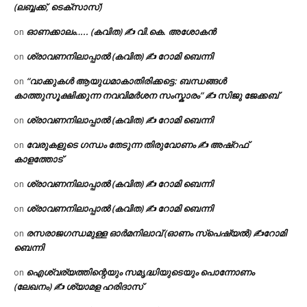
(ലബ്ബക്ക്, ടെക്സാസ്)
ഓണക്കാലം….. (കവിത) ✍ വി.കെ. അശോകൻ
on
ശ്രാവണനിലാപ്പാൽ (കവിത) ✍ റോമി ബെന്നി
on
“വാക്കുകൾ ആയുധമാകാതിരിക്കട്ടെ: ബന്ധങ്ങൾ
on
കാത്തുസൂക്ഷിക്കുന്ന നവവിമർശന സംസ്കാരം” ✍️ സിജു ജേക്കബ്
ശ്രാവണനിലാപ്പാൽ (കവിത) ✍ റോമി ബെന്നി
on
വേരുകളുടെ ഗന്ധം തേടുന്ന തിരുവോണം ✍ അഷ്റഫ്
on
കാളത്തോട്
ശ്രാവണനിലാപ്പാൽ (കവിത) ✍ റോമി ബെന്നി
on
ശ്രാവണനിലാപ്പാൽ (കവിത) ✍ റോമി ബെന്നി
on
രസരാജഗന്ധമുള്ള ഓർമനിലാവ് (ഓണം സ്‌പെഷ്യൽ) ✍റോമി
on
ബെന്നി
ഐശ്വര്യത്തിന്റെയും സമൃദ്ധിയുടെയും പൊന്നോണം
on
(ലേഖനം) ✍ ശ്യാമള ഹരിദാസ്