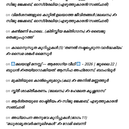
സിജു ജേക്കബ്, ഓസ്‌ട്രേലിയ (എഴുത്തുകാരൻ/സഞ്ചാരി)
വിമർശനങ്ങളുടെ കാറ്റിൽ ഉലയാത്ത ജീവിതങ്ങൾ (ലേഖനം) ✍️
on
സിജു ജേക്കബ്, ഓസ്‌ട്രേലിയ (എഴുത്തുകാരൻ/സഞ്ചാരി)
കൺമണി പോലെ.. (ക്രിസ്തീയ ഭക്തിഗാനം) ✍ ബൈജു
on
തെക്കുംപുറത്ത്
കാലാനുസൃത കുറിപ്പുകൾ (5) ‘തണൽ നഷ്ടപ്പെടുന്ന വാർദ്ധക്യം’
on
✍ സൈമ ശങ്കർ മൈസൂർ
മലയാളി മനസ്സ് — ആരോഗ്യ വീഥി
– 2026 | ജൂലൈ 22 |
on
ബുധൻ ✍
തയ്യാറാക്കിയത്: ആസിഫ അഫ്രോസ്, ബാംഗ്ലൂർ
മുക്തിയുടെ കാൽപ്പെരുമാറ്റം (കഥ) ✍ അനിൽ മണ്ണത്തൂർ
on
സ്ത്രീ ശാക്തീകരണം. (ലേഖനം) ✍ ഹേമലത കൃഷ്ണദാസ്
on
ആർദ്രതയുടെ രാഷ്ട്രീയം ✍️ സിജു ജേക്കബ്, എഴുത്തുകാരൻ
on
സഞ്ചാരി
അധ്യാപന അനുഭവ കുറിപ്പുകൾ (ഭാഗം 11)
on
“മധുരാമൃതവർഷനൂലിഴകൾ” ✍ റോമി ബെന്നി