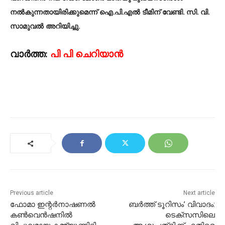
നൽകുന്നതായിരിക്കുമെന്ന് ഐ.പി.എൽ ടീമിന് വേണ്ടി. സി. വി.
സാമുവൽ അറിയിച്ചു.
വാർത്ത:
പി പി ചെറിയാൻ
Previous article
Next article
ഫോമാ ഇന്റർനാഷണൽ
ബർത്ത് ടൂറിസം’ വിവാദം:
കൺവെൻഷനിൽ
ടെക്സസിലെ