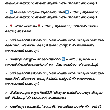
തിങ്കൾ ✍
തയ്യാറാക്കിയത്: ആസിഫ അഫ്രോസ്, ബാംഗ്ലൂർ
മലയാളി മനസ്സ് — ആരോഗ്യ വീഥി
– 2026 | ജൂലൈ 27 |
on
തിങ്കൾ ✍
തയ്യാറാക്കിയത്: ആസിഫ അഫ്രോസ്, ബാംഗ്ലൂർ
ചിന്താ പ്രഭാതം
– 2026 | ജൂലൈ 27 | തിങ്കൾ ✍
ബേബി
on
മാത്യു അടിമാലി
ശ്രീ കോവിൽ ദർശനം (95) “ശ്രീ ശക്തി ബാല നര മുഖ വിനായക
on
ക്ഷേത്രം”, ചിദംബരം, കടലൂർ ജില്ല, തമിഴ്നാട്. ✍ അവതരണം:
സൈമശങ്കർ മൈസൂർ.
മലയാളി മനസ്സ് — ആരോഗ്യ വീഥി
– 2026 | ജൂലൈ 26 |
on
ഞായർ ✍
തയ്യാറാക്കിയത്: ആസിഫ അഫ്രോസ്, ബാംഗ്ലൂർ
ശ്രീ കോവിൽ ദർശനം (95) “ശ്രീ ശക്തി ബാല നര മുഖ വിനായക
on
ക്ഷേത്രം”, ചിദംബരം, കടലൂർ ജില്ല, തമിഴ്നാട്. ✍ അവതരണം:
സൈമശങ്കർ മൈസൂർ.
മിശിഹായുടെ സ്നേഹിതർ(53) “വിശുദ്ധ എമിലിയാനയും വിശുദ്ധ
on
ടര്‍സില്ലയും” ✍ നൈനാൻ വാകത്താനം
പള്ളിക്കൂടം കഥകൾ… ( ഭാഗം 69) ‘ശബരിമല യാത്ര’ ✍ സജി ടി.
on