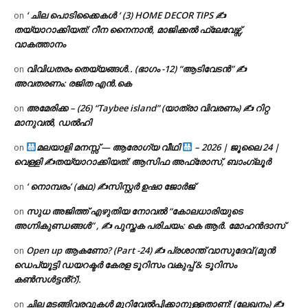
‘ ചില പൊടിക്കൈകൾ ‘ (3) HOME DECOR TIPS ✍
on
തയ്യാറാക്കിയത്: റീന നൈനാൻ, മാജിക്കൽ ഫ്ലേവേഴ്സ്,
വാകത്താനം
വിവിധതരം തെയ്യങ്ങൾ.. (ഭാഗം -12) “ആടിവേടൻ” ✍
on
അവതരണം: രജിത എൻ.കെ
അമേരിക്ക – (26) “Taybee island” (യാത്രാ വിവരണം) ✍ റിറ്റ
on
മാനുവൽ, ഡൽഹി
മലയാളി മനസ്സ് — ആരോഗ്യ വീഥി
– 2026 | ജൂലൈ 24 |
on
വെള്ളി ✍
തയ്യാറാക്കിയത്: ആസിഫ അഫ്രോസ്, ബാംഗ്ലൂർ
‘ നൊമ്പരം’ (കഥ) ✍സിസ്റ്റർ ഉഷാ ജോർജ്
on
സുധ അജിത്ത് എഴുതിയ നോവൽ “കോലധാരിയുടെ
on
അഗ്നികുണ്ഡങ്ങള്‍” , ✍ പുസ്തക പരിചയം: കെ ആർ. മോഹൻദാസ്
Open up ആകണോ? (Part -24) ✍ പ്രശാന്ത് വാസുദേവ് (മുൻ
on
ഡെപ്യൂട്ടി ഡയറക്ടർ കേരള ടൂറിസം വകുപ്പ് & ടൂറിസം
കൺസൾട്ടൻ്റ്).
ചില മടങ്ങിവരവുകൾ മുറിവേൽപ്പിക്കാനുള്ളതാണ്! (ലേഖനം) ✍️
on