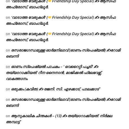
‘വാടാത്ത വേരുകൾ’ (
Friendship Day Special) ✍ ആസിഫ
on
അഫ്രോസ്, ബാംഗ്ലൂർ.
‘വാടാത്ത വേരുകൾ’ (
Friendship Day Special) ✍ ആസിഫ
on
അഫ്രോസ്, ബാംഗ്ലൂർ.
‘വാടാത്ത വേരുകൾ’ (
Friendship Day Special) ✍ ആസിഫ
on
അഫ്രോസ്, ബാംഗ്ലൂർ.
രസരാജഗന്ധമുള്ള ഓർമനിലാവ് (ഓണം സ്‌പെഷ്യൽ) ✍റോമി
on
ബെന്നി
ഓണം സ്പെഷ്യൽ പാചകം – ‘ വെറൈറ്റി പച്ചടി’ ✍
on
തയ്യാറാക്കിയത്: റീന നൈനാൻ, മാജിക്കൽ ഫ്ലേവേഴ്സ്,
വാകത്താനം
ഒരുക്കം (കവിത) ✍ രജനി. സി. എഴക്കാട്, പാലക്കാട്
on
രസരാജഗന്ധമുള്ള ഓർമനിലാവ് (ഓണം സ്‌പെഷ്യൽ) ✍റോമി
on
ബെന്നി
ആനുകാലിക ചിന്തകൾ – (13) ✍ തയ്യാറാക്കിയത്: നിർമല
on
അമ്പാട്ട്