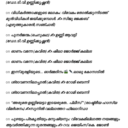
(ഡോ.ടി.വി.ഉണ്ണിക്കൃഷ്ണൻ)
വിധികർത്താക്കളുടെ ലോകം: വിവേകം തോൽക്കുന്നിടത്ത്
on
മുൻവിധികൾ ജയിക്കുമ്പോൾ. ✍️ സിജു ജേക്കബ്
(എഴുത്തുകാരൻ,സഞ്ചാരി)
പുനർജന്മം (ചെറുകഥ) ✍ ഉണ്ണി ആവട്ടി
on
(ഡോ.ടി.വി.ഉണ്ണിക്കൃഷ്ണൻ)
ഓണം വന്നേ (കവിത) ✍ ഷീലാ ജോർജ്ജ് കല്ലട
on
ഓണം വന്നേ (കവിത) ✍ ഷീലാ ജോർജ്ജ് കല്ലട
on
ഇന്ന് മുരളിയുടെ… ഓർമ്മദിനം
ലാലു കോനാടിൽ
on
ശ്രാവണനിലാപ്പാൽ (കവിത) ✍ റോമി ബെന്നി
on
ശ്രാവണനിലാപ്പാൽ (കവിത) ✍ റോമി ബെന്നി
on
“അരുതേ ഉണ്ണിയേട്ടാ ഇടയരുതേ.. പ്ലീസ് ” (രാഷ്ട്രീയ ഹാസ്യ
on
വിമർശനം) ✍സുനിൽ വല്ലാത്തറ ഫ്ലോറിഡാ
പുഴയും പ്രകൃതിയും മനുഷ്യനും: വിവേകമില്ലാത്ത നയങ്ങളും
on
ആവർത്തിക്കുന്ന ദുരന്തങ്ങളും ✍ റവ. ജെയിംസ് കെ. ജോൺ