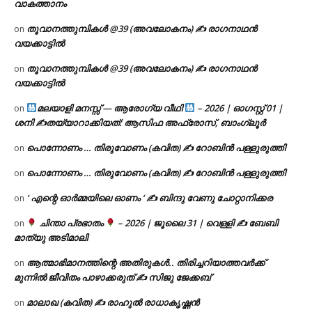
വാകത്താനം
തൂവാനത്തുമ്പികൾ @39 (അവലോകനം) ✍ രാഗനാഥൻ
on
വയക്കാട്ടിൽ
തൂവാനത്തുമ്പികൾ @39 (അവലോകനം) ✍ രാഗനാഥൻ
on
വയക്കാട്ടിൽ
മലയാളി മനസ്സ് — ആരോഗ്യ വീഥി
– 2026 | ഓഗസ്റ്റ് 01 |
on
ശനി ✍
തയ്യാറാക്കിയത്: ആസിഫ അഫ്രോസ്, ബാംഗ്ലൂർ
പൊന്നോണം … തിരുവോണം (കവിത) ✍ റോബിൻ പള്ളുരുത്തി
on
പൊന്നോണം … തിരുവോണം (കവിത) ✍ റോബിൻ പള്ളുരുത്തി
on
‘ എന്റെ ഓർമ്മയിലെ ഓണം ‘ ✍ ബിന്ദു വേണു ചോറ്റാനിക്കര
on
ചിന്താ പ്രഭാതം
– 2026 | ജൂലൈ 31 | വെള്ളി ✍
ബേബി
on
മാത്യു അടിമാലി
ആത്മാഭിമാനത്തിന്റെ അതിരുകൾ.. തിരിച്ചറിയാത്തവർക്ക്
on
മുന്നിൽ ജീവിതം പാഴാക്കരുത് ✍️ സിജു ജേക്കബ്
മാലാഖ (കവിത) ✍ രാഹുൽ രാധാകൃഷ്ണൻ
on