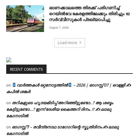
ഓണക്കാലത്തെ തിരക്ക് പരിഗണിച്ച്
റെയിൽവേ കേരളത്തിലേക്കും തിരിച്ചും 112
സർവ്വീസുകൾ പ്രഖ്യാപിച്ചു
August 7, 2026
Load more
RECENT COMMENTS
വാർത്തകൾ ഒറ്റനോട്ടത്തിൽ
– 2026 | ഓഗസ്റ്റ് 07 | വെള്ളി ✍
on
കപിൽ ശങ്കർ
തറികളുടെ ഹൃദയമിടിപ്പ് അറിഞ്ഞിട്ടുണ്ടോ..? ആ ശബ്ദം
on
കേട്ടിട്ടുണ്ടോ…? ഇന്ന് ദേശീയ കൈത്തറി ദിനം..!! ✍ ലാലു
കോനാടിൽ
ഓഗസ്റ്റ് 𝟕 – രവീന്ദ്രനാഥ ടാഗോറിന്റെ സ്മൃതിദിനം ✍ ലാലു
on
കോനാടിൽ