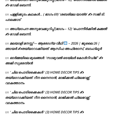
✍ റോമി ബെന്നി.
പള്ളിക്കൂടം കഥകൾ… ( ഭാഗം 69) ‘ശബരിമല യാത്ര’ ✍ സജി ടി.
on
പാലക്കാട്
അധ്യാപന അനുഭവക്കുറിപ്പ് (ഭാഗം – 12) ‘പൊന്നീർക്കിൽ കമ്മൽ’
on
✍ റോമി ബെന്നി.
മലയാളി മനസ്സ് — ആരോഗ്യ വീഥി
– 2026 | ജൂലൈ 26 |
on
ഞായർ ✍
തയ്യാറാക്കിയത്: ആസിഫ അഫ്രോസ്, ബാംഗ്ലൂർ
ഓർമ്മയിലെ മുഖങ്ങൾ: ‘സാമുവൽ ടെയ്ലർ കോൾറിഡ്ജ് ‘ ✍
on
അജി സുരേന്ദ്രൻ
‘ ചില പൊടിക്കൈകൾ ‘ (3) HOME DECOR TIPS ✍
on
തയ്യാറാക്കിയത്: റീന നൈനാൻ, മാജിക്കൽ ഫ്ലേവേഴ്സ്,
വാകത്താനം
‘ ചില പൊടിക്കൈകൾ ‘ (3) HOME DECOR TIPS ✍
on
തയ്യാറാക്കിയത്: റീന നൈനാൻ, മാജിക്കൽ ഫ്ലേവേഴ്സ്,
വാകത്താനം
‘ ചില പൊടിക്കൈകൾ ‘ (3) HOME DECOR TIPS ✍
on