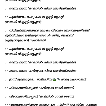
ഓണം വന്നേ (കവിത) ✍ ഷീലാ ജോർജ്ജ് കല്ലട
on
പുനർജന്മം (ചെറുകഥ) ✍ ഉണ്ണി ആവട്ടി
on
(ഡോ.ടി.വി.ഉണ്ണിക്കൃഷ്ണൻ)
വിധികർത്താക്കളുടെ ലോകം: വിവേകം തോൽക്കുന്നിടത്ത്
on
മുൻവിധികൾ ജയിക്കുമ്പോൾ. ✍️ സിജു ജേക്കബ്
(എഴുത്തുകാരൻ,സഞ്ചാരി)
പുനർജന്മം (ചെറുകഥ) ✍ ഉണ്ണി ആവട്ടി
on
(ഡോ.ടി.വി.ഉണ്ണിക്കൃഷ്ണൻ)
ഓണം വന്നേ (കവിത) ✍ ഷീലാ ജോർജ്ജ് കല്ലട
on
ഓണം വന്നേ (കവിത) ✍ ഷീലാ ജോർജ്ജ് കല്ലട
on
ഇന്ന് മുരളിയുടെ… ഓർമ്മദിനം
ലാലു കോനാടിൽ
on
ശ്രാവണനിലാപ്പാൽ (കവിത) ✍ റോമി ബെന്നി
on
ശ്രാവണനിലാപ്പാൽ (കവിത) ✍ റോമി ബെന്നി
on
“അരുതേ ഉണ്ണിയേട്ടാ ഇടയരുതേ.. പ്ലീസ് ” (രാഷ്ട്രീയ ഹാസ്യ
on