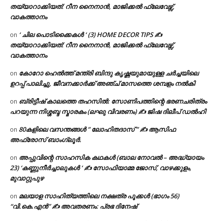
തയ്യാറാക്കിയത്: റീന നൈനാൻ, മാജിക്കൽ ഫ്ലേവേഴ്സ്,
വാകത്താനം
‘ ചില പൊടിക്കൈകൾ ‘ (3) HOME DECOR TIPS ✍
on
തയ്യാറാക്കിയത്: റീന നൈനാൻ, മാജിക്കൽ ഫ്ലേവേഴ്സ്,
വാകത്താനം
കോറോ ഹെൽത്ത് മന്ത്രി ബിന്ദു കൃഷ്ണയുമായുള്ള ചർച്ചയിലെ
on
ഉറപ്പ് പാലിച്ചു, ജീവനക്കാർക്ക് അഞ്ച് മാസത്തെ ശമ്പളം നൽകി
ബ്രിട്ടീഷ് കാലത്തെ തഹസിൽ: സോണിപത്തിന്റെ ഭരണചരിത്രം
on
പറയുന്ന നിശ്ശബ്ദ സ്മാരകം (ലഘു വിവരണം) ✍ ജിഷ ദിലീപ് ഡൽഹി
80കളിലെ വസന്തങ്ങൾ ” ലോഹിതദാസ് ” ✍ ആസിഫ
on
അഫ്രോസ് ബാംഗ്ലൂർ.
അപ്പുവിന്റെ സാഹസിക കഥകൾ (ബാല നോവൽ – അദ്ധ്യായം
on
23) ‘കണ്ണുനീർച്ചാലുകൾ ‘ ✍ സോഫിയാമ്മ ജോസ്, വാഴക്കുളം,
മുവാറ്റുപുഴ
മലയാള സാഹിത്യത്തിലെ നക്ഷത്ര പൂക്കൾ (ഭാഗം 56)
on
“വി.കെ.എൻ” ✍ അവതരണം: പ്രഭ ദിനേഷ്