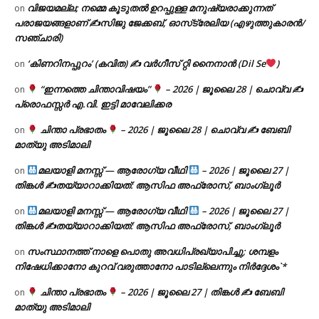
വിജയമല്ല; നമ്മെ കൂടുതൽ ഉറപ്പുള്ള മനുഷ്യരാക്കുന്നത്
on
പരാജയങ്ങളാണ് ✍️സിജു ജേക്കബ്, ഓസ്‌ട്രേലിയ (എഴുത്തുകാരൻ/
സഞ്ചാരി)
‘കിണറിനപ്പുറം’ (കവിത) ✍ വർഗീസ് റ്റി നൈനാൻ (Dil Se
)
on
“ഇന്നത്തെ ചിന്താവിഷയം”
– 2026 | ജൂലൈ 28 | ചൊവ്വ ✍
on
പ്രൊഫസ്സർ എ.വി. ഇട്ടി മാവേലിക്കര
ചിന്താ പ്രഭാതം
– 2026 | ജൂലൈ 28 | ചൊവ്വ ✍
ബേബി
on
മാത്യു അടിമാലി
മലയാളി മനസ്സ് — ആരോഗ്യ വീഥി
– 2026 | ജൂലൈ 27 |
on
തിങ്കൾ ✍
തയ്യാറാക്കിയത്: ആസിഫ അഫ്രോസ്, ബാംഗ്ലൂർ
മലയാളി മനസ്സ് — ആരോഗ്യ വീഥി
– 2026 | ജൂലൈ 27 |
on
തിങ്കൾ ✍
തയ്യാറാക്കിയത്: ആസിഫ അഫ്രോസ്, ബാംഗ്ലൂർ
സംസ്ഥാനത്ത് നാളെ പൊതു അവധിപ്രഖ്യാപിച്ചു; ശമ്പളം
on
നിഷേധിക്കാനോ കുറവ് വരുത്താനോ പാടില്ലെന്നും നിർദ്ദേശം`*
ചിന്താ പ്രഭാതം
– 2026 | ജൂലൈ 27 | തിങ്കൾ ✍
ബേബി
on
മാത്യു അടിമാലി