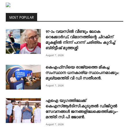
MOST POPULAR
97-ാം വയസിൽ വീണ്ടും ലോക
റെക്കോർഡ്; വിമാനത്തിന്റെ ചിറകിന്
മുകളിൽ നിന്ന് പറന്ന് ചരിത്രം കുറിച്ച്
ബ്രിട്ടീഷ് മുത്തശ്ശി
August 7, 2026
കെഎഫ്‌സിയെ രാജ്യത്തെ മികച്ച
സംസ്ഥാന ധനകാര്യ സ്ഥാപനമാക്കും:
മുഖ്യമന്ത്രി വി ഡി സതീശൻ.
August 7, 2026
എഐ യുഗത്തിലേക്ക്
കെഎസ്ആർടിസി:കൂടുതൽ ഡിജിറ്റൽ
സേവനങ്ങൾ ജനങ്ങളിലേക്കെത്തിക്കും–
മന്ത്രി സി പി ജോൺ.
August 7, 2026