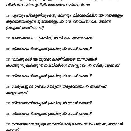
വിമർശനം) ✍സുനിൽ വല്ലാത്തറ ഫ്ലോറിഡാ
പുഴയും പ്രകൃതിയും മനുഷ്യനും: വിവേകമില്ലാത്ത നയങ്ങളും
on
ആവർത്തിക്കുന്ന ദുരന്തങ്ങളും ✍ റവ. ജെയിംസ് കെ. ജോൺ
(ലബ്ബക്ക്, ടെക്സാസ്)
ഓണക്കാലം….. (കവിത) ✍ വി.കെ. അശോകൻ
on
ശ്രാവണനിലാപ്പാൽ (കവിത) ✍ റോമി ബെന്നി
on
“വാക്കുകൾ ആയുധമാകാതിരിക്കട്ടെ: ബന്ധങ്ങൾ
on
കാത്തുസൂക്ഷിക്കുന്ന നവവിമർശന സംസ്കാരം” ✍️ സിജു ജേക്കബ്
ശ്രാവണനിലാപ്പാൽ (കവിത) ✍ റോമി ബെന്നി
on
വേരുകളുടെ ഗന്ധം തേടുന്ന തിരുവോണം ✍ അഷ്റഫ്
on
കാളത്തോട്
ശ്രാവണനിലാപ്പാൽ (കവിത) ✍ റോമി ബെന്നി
on
ശ്രാവണനിലാപ്പാൽ (കവിത) ✍ റോമി ബെന്നി
on
രസരാജഗന്ധമുള്ള ഓർമനിലാവ് (ഓണം സ്‌പെഷ്യൽ) ✍റോമി
on
ബെന്നി