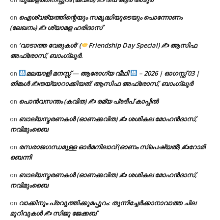
ഐശ്വര്യത്തിന്റെയും സമൃദ്ധിയുടെയും പൊന്നോണം
on
(ലേഖനം) ✍ ശ്യാമള ഹരിദാസ്
‘വാടാത്ത വേരുകൾ’ (
Friendship Day Special) ✍ ആസിഫ
on
അഫ്രോസ്, ബാംഗ്ലൂർ.
മലയാളി മനസ്സ് — ആരോഗ്യ വീഥി
– 2026 | ഓഗസ്റ്റ് 03 |
on
തിങ്കൾ ✍
തയ്യാറാക്കിയത്: ആസിഫ അഫ്രോസ്, ബാംഗ്ലൂർ
പൊൻവസന്തം (കവിത) ✍ രമ്യ പ്രദീപ് കാപ്പിൽ
on
ബാല്യസ്മരണകൾ (ഓണക്കവിത) ✍ ശശികല മോഹൻദാസ്,
on
നവിമുംബൈ
രസരാജഗന്ധമുള്ള ഓർമനിലാവ് (ഓണം സ്‌പെഷ്യൽ) ✍റോമി
on
ബെന്നി
ബാല്യസ്മരണകൾ (ഓണക്കവിത) ✍ ശശികല മോഹൻദാസ്,
on
നവിമുംബൈ
വാക്കിനും പ്രവൃത്തിക്കുമപ്പുറം: തുന്നിച്ചേർക്കാനാവാത്ത ചില
on
മുറിവുകൾ ✍️ സിജു ജേക്കബ്