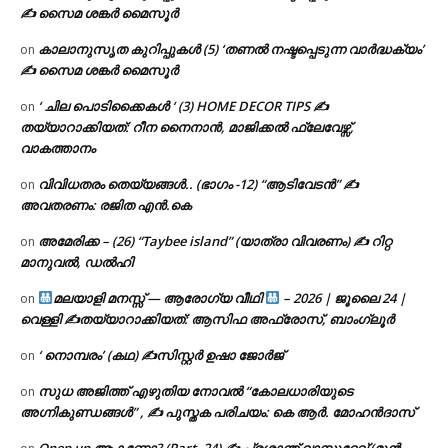
✍ സൈമ ശങ്കർ മൈസൂർ
കാലാനുസൃത കുറിപ്പുകൾ (5) ‘തണൽ നഷ്ടപ്പെടുന്ന വാർദ്ധക്യം’
on
✍ സൈമ ശങ്കർ മൈസൂർ
‘ ചില പൊടിക്കൈകൾ ‘ (3) HOME DECOR TIPS ✍
on
തയ്യാറാക്കിയത്: റീന നൈനാൻ, മാജിക്കൽ ഫ്ലേവേഴ്സ്,
വാകത്താനം
വിവിധതരം തെയ്യങ്ങൾ.. (ഭാഗം -12) “ആടിവേടൻ” ✍
on
അവതരണം: രജിത എൻ.കെ
അമേരിക്ക – (26) “Taybee island” (യാത്രാ വിവരണം) ✍ റിറ്റ
on
മാനുവൽ, ഡൽഹി
മലയാളി മനസ്സ് — ആരോഗ്യ വീഥി
– 2026 | ജൂലൈ 24 |
on
വെള്ളി ✍
തയ്യാറാക്കിയത്: ആസിഫ അഫ്രോസ്, ബാംഗ്ലൂർ
‘ നൊമ്പരം’ (കഥ) ✍സിസ്റ്റർ ഉഷാ ജോർജ്
on
സുധ അജിത്ത് എഴുതിയ നോവൽ “കോലധാരിയുടെ
on
അഗ്നികുണ്ഡങ്ങള്‍” , ✍ പുസ്തക പരിചയം: കെ ആർ. മോഹൻദാസ്
Open up ആകണോ? (Part -24) ✍ പ്രശാന്ത് വാസുദേവ് (മുൻ