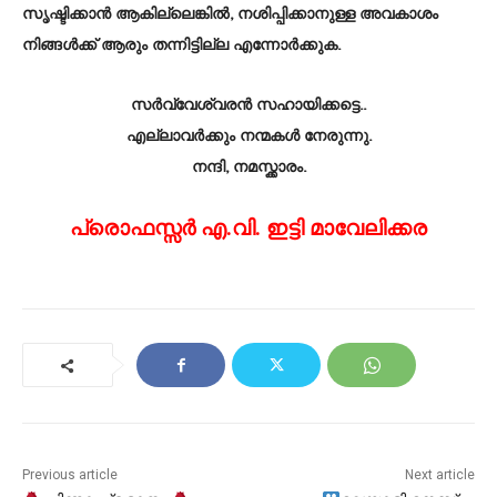
സൃഷ്ടിക്കാൻ ആകില്ലെങ്കിൽ, നശിപ്പിക്കാനുള്ള അവകാശം
നിങ്ങൾക്ക് ആരും തന്നിട്ടില്ല എന്നോർക്കുക.
സർവ്വേശ്വരൻ സഹായിക്കട്ടെ..
എല്ലാവർക്കും നന്മകൾ നേരുന്നു.
നന്ദി, നമസ്ക്കാരം.
പ്രൊഫസ്സർ എ.വി. ഇട്ടി മാവേലിക്കര
Previous article
Next article