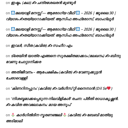
ഇഷ്ടം. (കഥ) ✍ ചന്ദ്രശേഖരൻ മുണ്ടൂർ
on
മലയാളി മനസ്സ് — ആരോഗ്യ വീഥി
– 2026 | ജൂലൈ 30 |
on
വ്യാഴം ✍
തയ്യാറാക്കിയത്: ആസിഫ അഫ്രോസ്, ബാംഗ്ലൂർ
മലയാളി മനസ്സ് — ആരോഗ്യ വീഥി
– 2026 | ജൂലൈ 30 |
on
വ്യാഴം ✍
തയ്യാറാക്കിയത്: ആസിഫ അഫ്രോസ്, ബാംഗ്ലൂർ
ഇവൾ, സീത (കവിത) ✍ സഹീറ എം
on
ട്രെയിൻ യാത്ര എങ്ങനെ സുരക്ഷിതമാക്കാം (ലേഖനം) ✍ ബിന്ദു
on
വേണു ചോറ്റാനിക്കര
അതിജീവനം – ആപേക്ഷികം (കവിത) ✍ വേണുക്കുട്ടൻ
on
ചേരാവെള്ളി
‘കിണറിനപ്പുറം’ (കവിത) ✍ വർഗീസ് റ്റി നൈനാൻ (Dil Se
)
on
‘നിശബ്ദമാക്കപ്പെടുന്ന നിലവിളികൾ’ രചന: പ്രീതി രാധാകൃഷ്ണൻ.
on
✍ കവിത അവലോകനം: മായ അനൂപ്
കാർഗിൽദിന സ്മരണഞ്ജലി
(കവിത) ✍ ബേബി മാത്യു
on
അടിമാലി