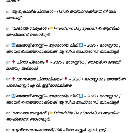
ബെന്നി
ആനുകാലിക ചിന്തകൾ – (13) ✍ തയ്യാറാക്കിയത്: നിർമല
on
അമ്പാട്ട്
‘വാടാത്ത വേരുകൾ’ (
Friendship Day Special) ✍ ആസിഫ
on
അഫ്രോസ്, ബാംഗ്ലൂർ.
മലയാളി മനസ്സ് — ആരോഗ്യ വീഥി
– 2026 | ഓഗസ്റ്റ് 02 |
on
ഞായർ ✍
തയ്യാറാക്കിയത്: ആസിഫ അഫ്രോസ്, ബാംഗ്ലൂർ
ചിന്താ പ്രഭാതം
– 2026 | ഓഗസ്റ്റ് 02 | ഞായർ ✍
ബേബി
on
മാത്യു അടിമാലി
“ഇന്നത്തെ ചിന്താവിഷയം”
– 2026 | ഓഗസ്റ്റ് 02 | ഞായർ ✍
on
പ്രൊഫസ്സർ എ.വി. ഇട്ടി മാവേലിക്കര
മലയാളി മനസ്സ് — ആരോഗ്യ വീഥി
– 2026 | ഓഗസ്റ്റ് 02 |
on
ഞായർ ✍
തയ്യാറാക്കിയത്: ആസിഫ അഫ്രോസ്, ബാംഗ്ലൂർ
‘വാടാത്ത വേരുകൾ’ (
Friendship Day Special) ✍ ആസിഫ
on
അഫ്രോസ്, ബാംഗ്ലൂർ.
സുവിശേഷ വചനങ്ങൾ (164) പ്രൊഫസ്സർ എ.വി. ഇട്ടി,
on