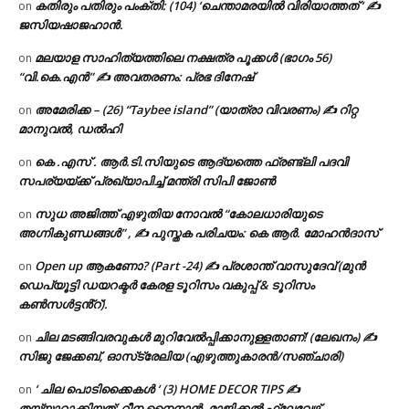
കതിരും പതിരും പംക്തി: (104) ‘ചെന്താമരയിൽ വിരിയാത്തത് ‘ ✍
on
ജസിയഷാജഹാൻ.
മലയാള സാഹിത്യത്തിലെ നക്ഷത്ര പൂക്കൾ (ഭാഗം 56)
on
“വി.കെ.എൻ” ✍ അവതരണം: പ്രഭ ദിനേഷ്
അമേരിക്ക – (26) “Taybee island” (യാത്രാ വിവരണം) ✍ റിറ്റ
on
മാനുവൽ, ഡൽഹി
കെ .എസ് . ആർ.ടി.സിയുടെ ആദ്യത്തെ ഫ്രണ്ട്ലി പദവി
on
സപര്യയ്ക്ക് പ്രഖ്യാപിച്ച് മന്ത്രി സിപി ജോൺ
സുധ അജിത്ത് എഴുതിയ നോവൽ “കോലധാരിയുടെ
on
അഗ്നികുണ്ഡങ്ങള്‍” , ✍ പുസ്തക പരിചയം: കെ ആർ. മോഹൻദാസ്
Open up ആകണോ? (Part -24) ✍ പ്രശാന്ത് വാസുദേവ് (മുൻ
on
ഡെപ്യൂട്ടി ഡയറക്ടർ കേരള ടൂറിസം വകുപ്പ് & ടൂറിസം
കൺസൾട്ടൻ്റ്).
ചില മടങ്ങിവരവുകൾ മുറിവേൽപ്പിക്കാനുള്ളതാണ്! (ലേഖനം) ✍️
on
സിജു ജേക്കബ്, ഓസ്‌ട്രേലിയ (എഴുത്തുകാരൻ/സഞ്ചാരി)
‘ ചില പൊടിക്കൈകൾ ‘ (3) HOME DECOR TIPS ✍
on
തയ്യാറാക്കിയത്: റീന നൈനാൻ, മാജിക്കൽ ഫ്ലേവേഴ്സ്,