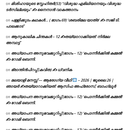
മിശിഹായുടെ സ്നേഹിതർ(53) “വിശുദ്ധ എമിലിയാനയും വിശുദ്ധ
on
ടര്‍സില്ലയും” ✍ നൈനാൻ വാകത്താനം
പള്ളിക്കൂടം കഥകൾ… ( ഭാഗം 69) ‘ശബരിമല യാത്ര’ ✍ സജി ടി.
on
പാലക്കാട്
ആനുകാലിക ചിന്തകൾ – 12 ✍തയ്യാറാക്കിയത്: നിർമല
on
അമ്പാട്ട്
അധ്യാപന അനുഭവക്കുറിപ്പ് (ഭാഗം – 12) ‘പൊന്നീർക്കിൽ കമ്മൽ’
on
✍ റോമി ബെന്നി.
ഭ്രാന്തിൻപിറപ്പ് (കവിത) ✍ ധ്വനിക
on
മലയാളി മനസ്സ് — ആരോഗ്യ വീഥി
– 2026 | ജൂലൈ 26 |
on
ഞായർ ✍
തയ്യാറാക്കിയത്: ആസിഫ അഫ്രോസ്, ബാംഗ്ലൂർ
അധ്യാപന അനുഭവക്കുറിപ്പ് (ഭാഗം – 12) ‘പൊന്നീർക്കിൽ കമ്മൽ’
on
✍ റോമി ബെന്നി.
അധ്യാപന അനുഭവക്കുറിപ്പ് (ഭാഗം – 12) ‘പൊന്നീർക്കിൽ കമ്മൽ’
on
✍ റോമി ബെന്നി.
അധ്യാപന അനുഭവക്കുറിപ്പ് (ഭാഗം – 12) ‘പൊന്നീർക്കിൽ കമ്മൽ’
on