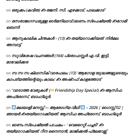
ഒരുക്കം (കവിത) ✍ രജനി. സി. എഴക്കാട്, പാലക്കാട്
on
രസരാജഗന്ധമുള്ള ഓർമനിലാവ് (ഓണം സ്‌പെഷ്യൽ) ✍റോമി
on
ബെന്നി
ആനുകാലിക ചിന്തകൾ – (13) ✍ തയ്യാറാക്കിയത്: നിർമല
on
അമ്പാട്ട്
സുവിശേഷ വചനങ്ങൾ (164) പ്രൊഫസ്സർ എ.വി. ഇട്ടി,
on
മാവേലിക്കര
സ സ സ ക്ലാസിക് വാരഫലം: (13) ‘ആഗോള യുദ്ധങ്ങളുടെയും
on
കാപട്യത്തിന്റെയും കാലം’ ✍ അഷ്റഫ് കാളത്തോട്
‘വാടാത്ത വേരുകൾ’ (
Friendship Day Special) ✍ ആസിഫ
on
അഫ്രോസ്, ബാംഗ്ലൂർ.
മലയാളി മനസ്സ് — ആരോഗ്യ വീഥി
– 2026 | ഓഗസ്റ്റ് 02 |
on
ഞായർ ✍
തയ്യാറാക്കിയത്: ആസിഫ അഫ്രോസ്, ബാംഗ്ലൂർ
ഓണം സ്പെഷ്യൽ പാചകം – ‘ വെറൈറ്റി പച്ചടി’ ✍
on
തയ്യാറാക്കിയത്: റീന നൈനാൻ, മാജിക്കൽ ഫ്ലേവേഴ്സ്,