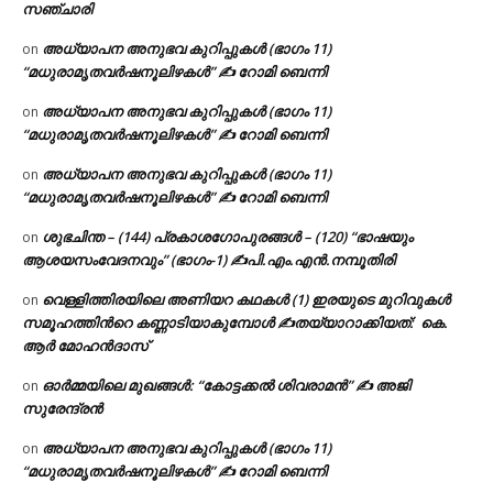
സഞ്ചാരി
അധ്യാപന അനുഭവ കുറിപ്പുകൾ (ഭാഗം 11)
on
“മധുരാമൃതവർഷനൂലിഴകൾ” ✍ റോമി ബെന്നി
അധ്യാപന അനുഭവ കുറിപ്പുകൾ (ഭാഗം 11)
on
“മധുരാമൃതവർഷനൂലിഴകൾ” ✍ റോമി ബെന്നി
അധ്യാപന അനുഭവ കുറിപ്പുകൾ (ഭാഗം 11)
on
“മധുരാമൃതവർഷനൂലിഴകൾ” ✍ റോമി ബെന്നി
ശുഭചിന്ത – (144) പ്രകാശഗോപുരങ്ങൾ – (120) “ഭാഷയും
on
ആശയസംവേദനവും” (ഭാഗം-1) ✍പി.എം.എൻ.നമ്പൂതിരി
വെള്ളിത്തിരയിലെ അണിയറ കഥകൾ (1) ഇരയുടെ മുറിവുകൾ
on
സമൂഹത്തിന്‍റെ കണ്ണാടിയാകുമ്പോൾ ✍തയ്യാറാക്കിയത്: കെ.
ആര്‍ മോഹന്‍ദാസ്
ഓർമ്മയിലെ മുഖങ്ങൾ: “കോട്ടക്കൽ ശിവരാമൻ” ✍ അജി
on
സുരേന്ദ്രൻ
അധ്യാപന അനുഭവ കുറിപ്പുകൾ (ഭാഗം 11)
on
“മധുരാമൃതവർഷനൂലിഴകൾ” ✍ റോമി ബെന്നി