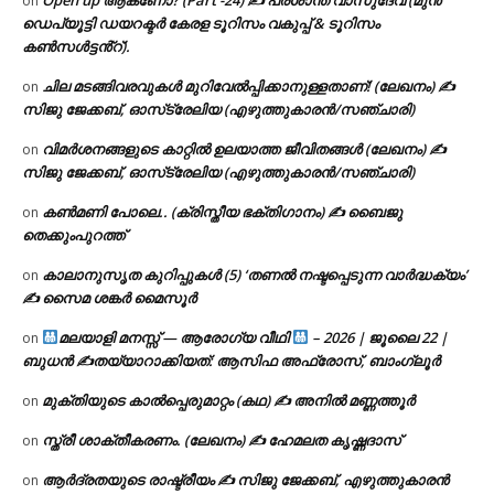
on
ഡെപ്യൂട്ടി ഡയറക്ടർ കേരള ടൂറിസം വകുപ്പ് & ടൂറിസം
കൺസൾട്ടൻ്റ്).
ചില മടങ്ങിവരവുകൾ മുറിവേൽപ്പിക്കാനുള്ളതാണ്! (ലേഖനം) ✍️
on
സിജു ജേക്കബ്, ഓസ്‌ട്രേലിയ (എഴുത്തുകാരൻ/സഞ്ചാരി)
വിമർശനങ്ങളുടെ കാറ്റിൽ ഉലയാത്ത ജീവിതങ്ങൾ (ലേഖനം) ✍️
on
സിജു ജേക്കബ്, ഓസ്‌ട്രേലിയ (എഴുത്തുകാരൻ/സഞ്ചാരി)
കൺമണി പോലെ.. (ക്രിസ്തീയ ഭക്തിഗാനം) ✍ ബൈജു
on
തെക്കുംപുറത്ത്
കാലാനുസൃത കുറിപ്പുകൾ (5) ‘തണൽ നഷ്ടപ്പെടുന്ന വാർദ്ധക്യം’
on
✍ സൈമ ശങ്കർ മൈസൂർ
മലയാളി മനസ്സ് — ആരോഗ്യ വീഥി
– 2026 | ജൂലൈ 22 |
on
ബുധൻ ✍
തയ്യാറാക്കിയത്: ആസിഫ അഫ്രോസ്, ബാംഗ്ലൂർ
മുക്തിയുടെ കാൽപ്പെരുമാറ്റം (കഥ) ✍ അനിൽ മണ്ണത്തൂർ
on
സ്ത്രീ ശാക്തീകരണം. (ലേഖനം) ✍ ഹേമലത കൃഷ്ണദാസ്
on
ആർദ്രതയുടെ രാഷ്ട്രീയം ✍️ സിജു ജേക്കബ്, എഴുത്തുകാരൻ
on