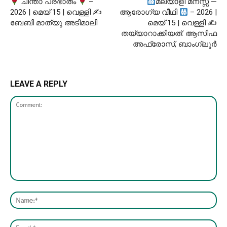
ചിന്താ പ്രഭാതം
–
മലയാളി മനസ്സ് —
2026 | മെയ് 15 | വെള്ളി ✍
ആരോഗ്യ വീഥി
– 2026 |
ബേബി മാത്യു അടിമാലി
മെയ് 15 | വെള്ളി ✍
തയ്യാറാക്കിയത്: ആസിഫ
അഫ്രോസ്, ബാംഗ്ലൂർ
LEAVE A REPLY
Comment:
Nam
Emai