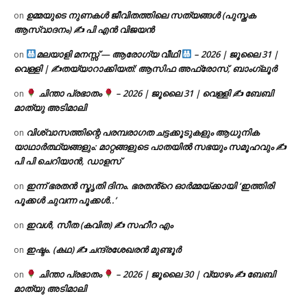
ഉമ്മയുടെ നുണകൾ ജീവിതത്തിലെ സത്യങ്ങൾ (പുസ്തക
on
ആസ്വാദനം) ✍ പി എൻ വിജയൻ
മലയാളി മനസ്സ് — ആരോഗ്യ വീഥി
– 2026 | ജൂലൈ 31 |
on
വെള്ളി | ✍
തയ്യാറാക്കിയത്: ആസിഫ അഫ്രോസ്, ബാംഗ്ലൂർ
ചിന്താ പ്രഭാതം
– 2026 | ജൂലൈ 31 | വെള്ളി ✍
ബേബി
on
മാത്യു അടിമാലി
വിശ്വാസത്തിന്റെ പരമ്പരാഗത ചട്ടക്കൂടുകളും ആധുനിക
on
യാഥാർത്ഥ്യങ്ങളും: മാറ്റങ്ങളുടെ പാതയിൽ സഭയും സമൂഹവും ✍
പി പി ചെറിയാൻ, ഡാളസ്
ഇന്ന് ഭരതൻ സ്മൃതി ദിനം. ഭരതൻ്റെ ഓർമ്മയ്ക്കായി ‘ഇത്തിരി
on
പൂക്കൾ ചുവന്ന പൂക്കൾ..’
ഇവൾ, സീത (കവിത) ✍ സഹീറ എം
on
ഇഷ്ടം. (കഥ) ✍ ചന്ദ്രശേഖരൻ മുണ്ടൂർ
on
ചിന്താ പ്രഭാതം
– 2026 | ജൂലൈ 30 | വ്യാഴം ✍
ബേബി
on
മാത്യു അടിമാലി