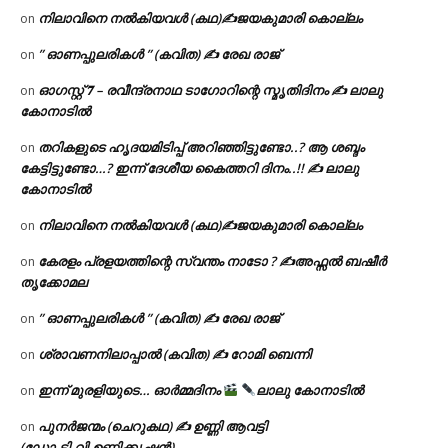
നിലാവിനെ നൽകിയവൾ (കഥ)✍ജയകുമാരി കൊല്ലം
on
” ഓണപ്പുലരികൾ ” (കവിത) ✍ രേഖ രാജ്
on
ഓഗസ്റ്റ് 𝟕 – രവീന്ദ്രനാഥ ടാഗോറിന്റെ സ്മൃതിദിനം ✍ ലാലു
on
കോനാടിൽ
തറികളുടെ ഹൃദയമിടിപ്പ് അറിഞ്ഞിട്ടുണ്ടോ..? ആ ശബ്ദം
on
കേട്ടിട്ടുണ്ടോ…? ഇന്ന് ദേശീയ കൈത്തറി ദിനം..!! ✍ ലാലു
കോനാടിൽ
നിലാവിനെ നൽകിയവൾ (കഥ)✍ജയകുമാരി കൊല്ലം
on
കേരളം പ്രളയത്തിന്റെ സ്വന്തം നാടോ ? ✍️അഫ്സൽ ബഷീർ
on
തൃക്കോമല
” ഓണപ്പുലരികൾ ” (കവിത) ✍ രേഖ രാജ്
on
ശ്രാവണനിലാപ്പാൽ (കവിത) ✍ റോമി ബെന്നി
on
ഇന്ന് മുരളിയുടെ… ഓർമ്മദിനം
ലാലു കോനാടിൽ
on
പുനർജന്മം (ചെറുകഥ) ✍ ഉണ്ണി ആവട്ടി
on
(ഡോ.ടി.വി.ഉണ്ണിക്കൃഷ്ണൻ)