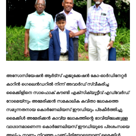
അസോസിയേഷൻ ആർട്സ് എജുക്കേഷൻ കോ-ഓർഡിനേറ്റർ
കാറിൻ ഗെലെൻഡറിൽ നിന്ന് അവാർഡ് സ്വീകരിച്ച
മൈക്കിളിനെ സാഫൊക് കൗണ്ടി എക്‌സിക്യൂട്ടീവ് എഡ്‌വേർഡ്
റോമെയ്നും അമേരിക്കൻ സമകാലിക കവിതാ ലോകത്തെ
സമുന്നതനായ കൊർണേലിയസ് ഈഡിയും പ്രകീർത്തിച്ചു.
മൈക്കിൾ അമേരിക്കൻ കാവ്യ ലോകത്തിന്റെ ഭാവിയിലേക്കുള്ള
വാഗ്ദാനമാണെന്ന കൊർണേലിയസ് ഈഡിയുടെ പ്രശംസയെ
അല്പം നാണം നിറഞ്ഞ പുഞ്ചിരിയോടെയാണ് മൈക്കിൾ