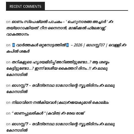
RECENT COMMENTS
ഓണം സ്പെഷ്യൽ പാചകം – ‘ ചെറുനാരങ്ങ അച്ചാർ ‘ ✍
on
തയ്യാറാക്കിയത്: റീന നൈനാൻ, മാജിക്കൽ ഫ്ലേവേഴ്സ്,
വാകത്താനം
വാർത്തകൾ ഒറ്റനോട്ടത്തിൽ
– 2026 | ഓഗസ്റ്റ് 07 | വെള്ളി ✍
on
കപിൽ ശങ്കർ
തറികളുടെ ഹൃദയമിടിപ്പ് അറിഞ്ഞിട്ടുണ്ടോ..? ആ ശബ്ദം
on
കേട്ടിട്ടുണ്ടോ…? ഇന്ന് ദേശീയ കൈത്തറി ദിനം..!! ✍ ലാലു
കോനാടിൽ
ഓഗസ്റ്റ് 𝟕 – രവീന്ദ്രനാഥ ടാഗോറിന്റെ സ്മൃതിദിനം ✍ ലാലു
on
കോനാടിൽ
നിലാവിനെ നൽകിയവൾ (കഥ)✍ജയകുമാരി കൊല്ലം
on
” ഓണപ്പുലരികൾ ” (കവിത) ✍ രേഖ രാജ്
on
ഓഗസ്റ്റ് 𝟕 – രവീന്ദ്രനാഥ ടാഗോറിന്റെ സ്മൃതിദിനം ✍ ലാലു
on
കോനാടിൽ