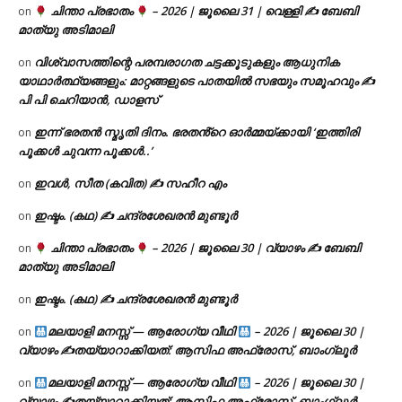
ചിന്താ പ്രഭാതം
– 2026 | ജൂലൈ 31 | വെള്ളി ✍
ബേബി
on
മാത്യു അടിമാലി
വിശ്വാസത്തിന്റെ പരമ്പരാഗത ചട്ടക്കൂടുകളും ആധുനിക
on
യാഥാർത്ഥ്യങ്ങളും: മാറ്റങ്ങളുടെ പാതയിൽ സഭയും സമൂഹവും ✍
പി പി ചെറിയാൻ, ഡാളസ്
ഇന്ന് ഭരതൻ സ്മൃതി ദിനം. ഭരതൻ്റെ ഓർമ്മയ്ക്കായി ‘ഇത്തിരി
on
പൂക്കൾ ചുവന്ന പൂക്കൾ..’
ഇവൾ, സീത (കവിത) ✍ സഹീറ എം
on
ഇഷ്ടം. (കഥ) ✍ ചന്ദ്രശേഖരൻ മുണ്ടൂർ
on
ചിന്താ പ്രഭാതം
– 2026 | ജൂലൈ 30 | വ്യാഴം ✍
ബേബി
on
മാത്യു അടിമാലി
ഇഷ്ടം. (കഥ) ✍ ചന്ദ്രശേഖരൻ മുണ്ടൂർ
on
മലയാളി മനസ്സ് — ആരോഗ്യ വീഥി
– 2026 | ജൂലൈ 30 |
on
വ്യാഴം ✍
തയ്യാറാക്കിയത്: ആസിഫ അഫ്രോസ്, ബാംഗ്ലൂർ
മലയാളി മനസ്സ് — ആരോഗ്യ വീഥി
– 2026 | ജൂലൈ 30 |
on
വ്യാഴം ✍
തയ്യാറാക്കിയത്: ആസിഫ അഫ്രോസ്, ബാംഗ്ലൂർ