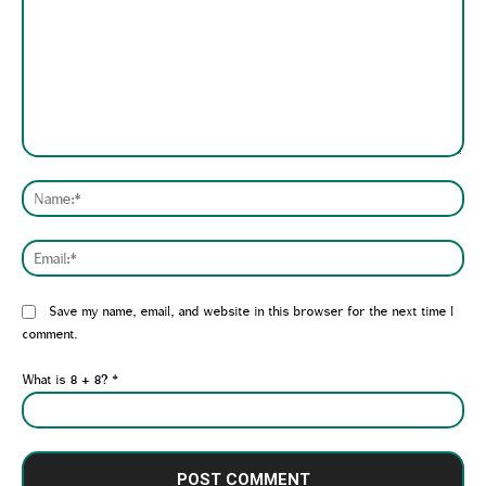
Comment:
Nam
Emai
Website:
Save my name, email, and website in this browser for the next time I
comment.
What is 8 + 8?
*