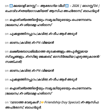
മലയാളി മനസ്സ് — ആരോഗ്യ വീഥി
– 2026 | ഓഗസ്റ്റ് 04 |
on
ചൊവ്വ ✍
തയ്യാറാക്കിയത്: ആസിഫ അഫ്രോസ്, ബാംഗ്ലൂർ
ഐശ്വര്യത്തിന്റെയും സമൃദ്ധിയുടെയും പൊന്നോണം
on
(ലേഖനം) ✍ ശ്യാമള ഹരിദാസ്
പൂക്കളത്തിനപ്പുറം (കവിത) ✍ ദീപ ആർ അടൂർ
on
ഓണം (കവിത) ✍ PN വിജയൻ
on
ലക്ഷ്യബോധമില്ലാത്ത തുടക്കങ്ങളും അപൂർണ്ണമായ
on
സ്വപ്നങ്ങളും. ✍️സിജു ജേക്കബ്, ഓസ്‌ട്രേലിയ (എഴുത്തുകാരൻ/
സഞ്ചാരി)
ഓണം (കവിത) ✍ PN വിജയൻ
on
പൂക്കളത്തിനപ്പുറം (കവിത) ✍ ദീപ ആർ അടൂർ
on
ഐശ്വര്യത്തിന്റെയും സമൃദ്ധിയുടെയും പൊന്നോണം
on
(ലേഖനം) ✍ ശ്യാമള ഹരിദാസ്
‘വാടാത്ത വേരുകൾ’ (
Friendship Day Special) ✍ ആസിഫ
on
അഫ്രോസ്, ബാംഗ്ലൂർ.