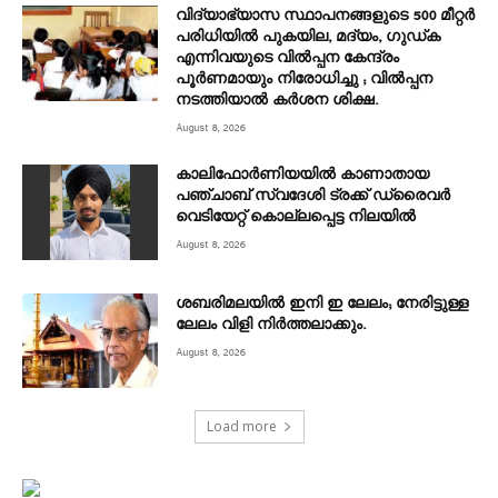
വിദ്യാഭ്യാസ സ്ഥാപനങ്ങളുടെ 500 മീറ്റർ
പരിധിയിൽ പുകയില, മദ്യം, ഗുഡ്ക
എന്നിവയുടെ വിൽപ്പന കേന്ദ്രം
പൂർണമായും നിരോധിച്ചു ; വിൽപ്പന
നടത്തിയാൽ കർശന ശിക്ഷ.
August 8, 2026
കാലിഫോർണിയയിൽ കാണാതായ
പഞ്ചാബ് സ്വദേശി ട്രക്ക് ഡ്രൈവർ
വെടിയേറ്റ് കൊല്ലപ്പെട്ട നിലയിൽ
August 8, 2026
ശബരിമലയില്‍ ഇനി ഇ ലേലം; നേരിട്ടുള്ള
ലേലം വിളി നിര്‍ത്തലാക്കും.
August 8, 2026
Load more