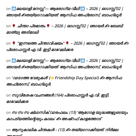
മലയാളി മനസ്സ് — ആരോഗ്യ വീഥി
– 2026 | ഓഗസ്റ്റ് 02 |
on
ഞായർ ✍
തയ്യാറാക്കിയത്: ആസിഫ അഫ്രോസ്, ബാംഗ്ലൂർ
ചിന്താ പ്രഭാതം
– 2026 | ഓഗസ്റ്റ് 02 | ഞായർ ✍
ബേബി
on
മാത്യു അടിമാലി
“ഇന്നത്തെ ചിന്താവിഷയം”
– 2026 | ഓഗസ്റ്റ് 02 | ഞായർ ✍
on
പ്രൊഫസ്സർ എ.വി. ഇട്ടി മാവേലിക്കര
മലയാളി മനസ്സ് — ആരോഗ്യ വീഥി
– 2026 | ഓഗസ്റ്റ് 02 |
on
ഞായർ ✍
തയ്യാറാക്കിയത്: ആസിഫ അഫ്രോസ്, ബാംഗ്ലൂർ
‘വാടാത്ത വേരുകൾ’ (
Friendship Day Special) ✍ ആസിഫ
on
അഫ്രോസ്, ബാംഗ്ലൂർ.
സുവിശേഷ വചനങ്ങൾ (164) പ്രൊഫസ്സർ എ.വി. ഇട്ടി,
on
മാവേലിക്കര
സ സ സ ക്ലാസിക് വാരഫലം: (13) ‘ആഗോള യുദ്ധങ്ങളുടെയും
on
കാപട്യത്തിന്റെയും കാലം’ ✍ അഷ്റഫ് കാളത്തോട്
ആനുകാലിക ചിന്തകൾ – (13) ✍ തയ്യാറാക്കിയത്: നിർമല
on