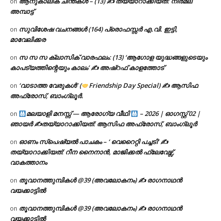
ആനുകാലിക ചിന്തകൾ – (13) ✍ തയ്യാറാക്കിയത്: നിർമല
on
അമ്പാട്ട്
സുവിശേഷ വചനങ്ങൾ (164) പ്രൊഫസ്സർ എ.വി. ഇട്ടി,
on
മാവേലിക്കര
സ സ സ ക്ലാസിക് വാരഫലം: (13) ‘ആഗോള യുദ്ധങ്ങളുടെയും
on
കാപട്യത്തിന്റെയും കാലം’ ✍ അഷ്റഫ് കാളത്തോട്
‘വാടാത്ത വേരുകൾ’ (
Friendship Day Special) ✍ ആസിഫ
on
അഫ്രോസ്, ബാംഗ്ലൂർ.
മലയാളി മനസ്സ് — ആരോഗ്യ വീഥി
– 2026 | ഓഗസ്റ്റ് 02 |
on
ഞായർ ✍
തയ്യാറാക്കിയത്: ആസിഫ അഫ്രോസ്, ബാംഗ്ലൂർ
ഓണം സ്പെഷ്യൽ പാചകം – ‘ വെറൈറ്റി പച്ചടി’ ✍
on
തയ്യാറാക്കിയത്: റീന നൈനാൻ, മാജിക്കൽ ഫ്ലേവേഴ്സ്,
വാകത്താനം
തൂവാനത്തുമ്പികൾ @39 (അവലോകനം) ✍ രാഗനാഥൻ
on
വയക്കാട്ടിൽ
തൂവാനത്തുമ്പികൾ @39 (അവലോകനം) ✍ രാഗനാഥൻ
on
വയക്കാട്ടിൽ