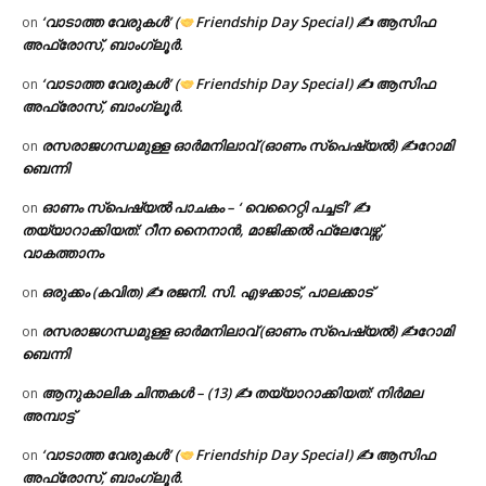
‘വാടാത്ത വേരുകൾ’ (
Friendship Day Special) ✍ ആസിഫ
on
അഫ്രോസ്, ബാംഗ്ലൂർ.
‘വാടാത്ത വേരുകൾ’ (
Friendship Day Special) ✍ ആസിഫ
on
അഫ്രോസ്, ബാംഗ്ലൂർ.
രസരാജഗന്ധമുള്ള ഓർമനിലാവ് (ഓണം സ്‌പെഷ്യൽ) ✍റോമി
on
ബെന്നി
ഓണം സ്പെഷ്യൽ പാചകം – ‘ വെറൈറ്റി പച്ചടി’ ✍
on
തയ്യാറാക്കിയത്: റീന നൈനാൻ, മാജിക്കൽ ഫ്ലേവേഴ്സ്,
വാകത്താനം
ഒരുക്കം (കവിത) ✍ രജനി. സി. എഴക്കാട്, പാലക്കാട്
on
രസരാജഗന്ധമുള്ള ഓർമനിലാവ് (ഓണം സ്‌പെഷ്യൽ) ✍റോമി
on
ബെന്നി
ആനുകാലിക ചിന്തകൾ – (13) ✍ തയ്യാറാക്കിയത്: നിർമല
on
അമ്പാട്ട്
‘വാടാത്ത വേരുകൾ’ (
Friendship Day Special) ✍ ആസിഫ
on
അഫ്രോസ്, ബാംഗ്ലൂർ.