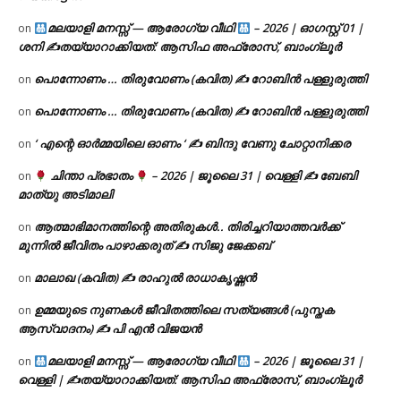
മലയാളി മനസ്സ് — ആരോഗ്യ വീഥി
– 2026 | ഓഗസ്റ്റ് 01 |
on
ശനി ✍
തയ്യാറാക്കിയത്: ആസിഫ അഫ്രോസ്, ബാംഗ്ലൂർ
പൊന്നോണം … തിരുവോണം (കവിത) ✍ റോബിൻ പള്ളുരുത്തി
on
പൊന്നോണം … തിരുവോണം (കവിത) ✍ റോബിൻ പള്ളുരുത്തി
on
‘ എന്റെ ഓർമ്മയിലെ ഓണം ‘ ✍ ബിന്ദു വേണു ചോറ്റാനിക്കര
on
ചിന്താ പ്രഭാതം
– 2026 | ജൂലൈ 31 | വെള്ളി ✍
ബേബി
on
മാത്യു അടിമാലി
ആത്മാഭിമാനത്തിന്റെ അതിരുകൾ.. തിരിച്ചറിയാത്തവർക്ക്
on
മുന്നിൽ ജീവിതം പാഴാക്കരുത് ✍️ സിജു ജേക്കബ്
മാലാഖ (കവിത) ✍ രാഹുൽ രാധാകൃഷ്ണൻ
on
ഉമ്മയുടെ നുണകൾ ജീവിതത്തിലെ സത്യങ്ങൾ (പുസ്തക
on
ആസ്വാദനം) ✍ പി എൻ വിജയൻ
മലയാളി മനസ്സ് — ആരോഗ്യ വീഥി
– 2026 | ജൂലൈ 31 |
on
വെള്ളി | ✍
തയ്യാറാക്കിയത്: ആസിഫ അഫ്രോസ്, ബാംഗ്ലൂർ