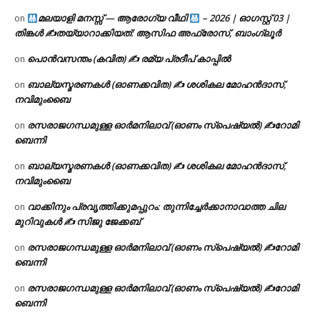
മലയാളി മനസ്സ് — ആരോഗ്യ വീഥി
– 2026 | ഓഗസ്റ്റ് 03 |
on
തിങ്കൾ ✍
തയ്യാറാക്കിയത്: ആസിഫ അഫ്രോസ്, ബാംഗ്ലൂർ
പൊൻവസന്തം (കവിത) ✍ രമ്യ പ്രദീപ് കാപ്പിൽ
on
ബാല്യസ്മരണകൾ (ഓണക്കവിത) ✍ ശശികല മോഹൻദാസ്,
on
നവിമുംബൈ
രസരാജഗന്ധമുള്ള ഓർമനിലാവ് (ഓണം സ്‌പെഷ്യൽ) ✍റോമി
on
ബെന്നി
ബാല്യസ്മരണകൾ (ഓണക്കവിത) ✍ ശശികല മോഹൻദാസ്,
on
നവിമുംബൈ
വാക്കിനും പ്രവൃത്തിക്കുമപ്പുറം: തുന്നിച്ചേർക്കാനാവാത്ത ചില
on
മുറിവുകൾ ✍️ സിജു ജേക്കബ്
രസരാജഗന്ധമുള്ള ഓർമനിലാവ് (ഓണം സ്‌പെഷ്യൽ) ✍റോമി
on
ബെന്നി
രസരാജഗന്ധമുള്ള ഓർമനിലാവ് (ഓണം സ്‌പെഷ്യൽ) ✍റോമി
on
ബെന്നി