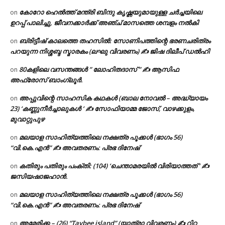
കോറോ ഹെൽത്ത് മന്ത്രി ബിന്ദു കൃഷ്ണയുമായുള്ള ചർച്ചയിലെ
on
ഉറപ്പ് പാലിച്ചു, ജീവനക്കാർക്ക് അഞ്ച് മാസത്തെ ശമ്പളം നൽകി
ബ്രിട്ടീഷ് കാലത്തെ തഹസിൽ: സോണിപത്തിന്റെ ഭരണചരിത്രം
on
പറയുന്ന നിശ്ശബ്ദ സ്മാരകം (ലഘു വിവരണം) ✍ ജിഷ ദിലീപ് ഡൽഹി
80കളിലെ വസന്തങ്ങൾ ” ലോഹിതദാസ് ” ✍ ആസിഫ
on
അഫ്രോസ് ബാംഗ്ലൂർ.
അപ്പുവിന്റെ സാഹസിക കഥകൾ (ബാല നോവൽ – അദ്ധ്യായം
on
23) ‘കണ്ണുനീർച്ചാലുകൾ ‘ ✍ സോഫിയാമ്മ ജോസ്, വാഴക്കുളം,
മുവാറ്റുപുഴ
മലയാള സാഹിത്യത്തിലെ നക്ഷത്ര പൂക്കൾ (ഭാഗം 56)
on
“വി.കെ.എൻ” ✍ അവതരണം: പ്രഭ ദിനേഷ്
കതിരും പതിരും പംക്തി: (104) ‘ചെന്താമരയിൽ വിരിയാത്തത് ‘ ✍
on
ജസിയഷാജഹാൻ.
മലയാള സാഹിത്യത്തിലെ നക്ഷത്ര പൂക്കൾ (ഭാഗം 56)
on
“വി.കെ.എൻ” ✍ അവതരണം: പ്രഭ ദിനേഷ്
അമേരിക്ക – (26) “Taybee island” (യാത്രാ വിവരണം) ✍ റിറ്റ
on