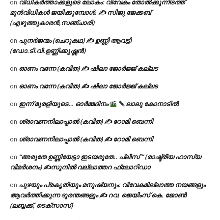
വിധികർത്താക്കളുടെ ലോകം: വിവേകം തോൽക്കുന്നിടത്ത്
on
മുൻവിധികൾ ജയിക്കുമ്പോൾ. ✍️ സിജു ജേക്കബ്
(എഴുത്തുകാരൻ,സഞ്ചാരി)
പുനർജന്മം (ചെറുകഥ) ✍ ഉണ്ണി ആവട്ടി
on
(ഡോ.ടി.വി.ഉണ്ണിക്കൃഷ്ണൻ)
ഓണം വന്നേ (കവിത) ✍ ഷീലാ ജോർജ്ജ് കല്ലട
on
ഓണം വന്നേ (കവിത) ✍ ഷീലാ ജോർജ്ജ് കല്ലട
on
ഇന്ന് മുരളിയുടെ… ഓർമ്മദിനം
ലാലു കോനാടിൽ
on
ശ്രാവണനിലാപ്പാൽ (കവിത) ✍ റോമി ബെന്നി
on
ശ്രാവണനിലാപ്പാൽ (കവിത) ✍ റോമി ബെന്നി
on
“അരുതേ ഉണ്ണിയേട്ടാ ഇടയരുതേ.. പ്ലീസ് ” (രാഷ്ട്രീയ ഹാസ്യ
on
വിമർശനം) ✍സുനിൽ വല്ലാത്തറ ഫ്ലോറിഡാ
പുഴയും പ്രകൃതിയും മനുഷ്യനും: വിവേകമില്ലാത്ത നയങ്ങളും
on
ആവർത്തിക്കുന്ന ദുരന്തങ്ങളും ✍ റവ. ജെയിംസ് കെ. ജോൺ
(ലബ്ബക്ക്, ടെക്സാസ്)