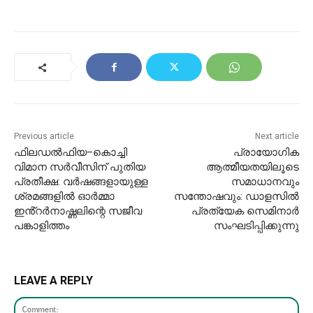
Previous article
Next article
ഫിലഡൽഫിയ–കൊച്ചി
പ്രായോഗിക
വിമാന സർവീസിന് പുതിയ
ആത്മീയതയിലൂടെ
പ്രതീക്ഷ: വർഷങ്ങളായുള്ള
സമാധാനവും
ശ്രമങ്ങളിൽ ഓർമ്മാ
സന്തോഷവും: ഡാളസിൽ
ഇൻ്റർനാഷ്ണലിന്റെ സജീവ
പ്രത്യേക സെമിനാർ
പങ്കാളിത്തം
സംഘടിപ്പിക്കുന്നു
LEAVE A REPLY