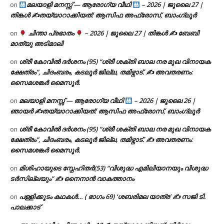
മലയാളി മനസ്സ് — ആരോഗ്യ വീഥി
– 2026 | ജൂലൈ 27 |
on
തിങ്കൾ ✍
തയ്യാറാക്കിയത്: ആസിഫ അഫ്രോസ്, ബാംഗ്ലൂർ
ചിന്താ പ്രഭാതം
– 2026 | ജൂലൈ 27 | തിങ്കൾ ✍
ബേബി
on
മാത്യു അടിമാലി
ശ്രീ കോവിൽ ദർശനം (95) “ശ്രീ ശക്തി ബാല നര മുഖ വിനായക
on
ക്ഷേത്രം”, ചിദംബരം, കടലൂർ ജില്ല, തമിഴ്നാട്. ✍ അവതരണം:
സൈമശങ്കർ മൈസൂർ.
മലയാളി മനസ്സ് — ആരോഗ്യ വീഥി
– 2026 | ജൂലൈ 26 |
on
ഞായർ ✍
തയ്യാറാക്കിയത്: ആസിഫ അഫ്രോസ്, ബാംഗ്ലൂർ
ശ്രീ കോവിൽ ദർശനം (95) “ശ്രീ ശക്തി ബാല നര മുഖ വിനായക
on
ക്ഷേത്രം”, ചിദംബരം, കടലൂർ ജില്ല, തമിഴ്നാട്. ✍ അവതരണം:
സൈമശങ്കർ മൈസൂർ.
മിശിഹായുടെ സ്നേഹിതർ(53) “വിശുദ്ധ എമിലിയാനയും വിശുദ്ധ
on
ടര്‍സില്ലയും” ✍ നൈനാൻ വാകത്താനം
പള്ളിക്കൂടം കഥകൾ… ( ഭാഗം 69) ‘ശബരിമല യാത്ര’ ✍ സജി ടി.
on
പാലക്കാട്