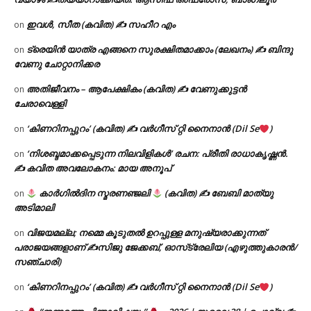
ഇവൾ, സീത (കവിത) ✍ സഹീറ എം
on
ട്രെയിൻ യാത്ര എങ്ങനെ സുരക്ഷിതമാക്കാം (ലേഖനം) ✍ ബിന്ദു
on
വേണു ചോറ്റാനിക്കര
അതിജീവനം – ആപേക്ഷികം (കവിത) ✍ വേണുക്കുട്ടൻ
on
ചേരാവെള്ളി
‘കിണറിനപ്പുറം’ (കവിത) ✍ വർഗീസ് റ്റി നൈനാൻ (Dil Se
)
on
‘നിശബ്ദമാക്കപ്പെടുന്ന നിലവിളികൾ’ രചന: പ്രീതി രാധാകൃഷ്ണൻ.
on
✍ കവിത അവലോകനം: മായ അനൂപ്
കാർഗിൽദിന സ്മരണഞ്ജലി
(കവിത) ✍ ബേബി മാത്യു
on
അടിമാലി
വിജയമല്ല; നമ്മെ കൂടുതൽ ഉറപ്പുള്ള മനുഷ്യരാക്കുന്നത്
on
പരാജയങ്ങളാണ് ✍️സിജു ജേക്കബ്, ഓസ്‌ട്രേലിയ (എഴുത്തുകാരൻ/
സഞ്ചാരി)
‘കിണറിനപ്പുറം’ (കവിത) ✍ വർഗീസ് റ്റി നൈനാൻ (Dil Se
)
on