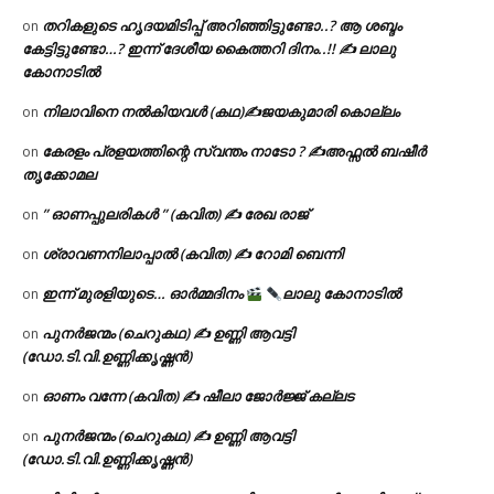
തറികളുടെ ഹൃദയമിടിപ്പ് അറിഞ്ഞിട്ടുണ്ടോ..? ആ ശബ്ദം
on
കേട്ടിട്ടുണ്ടോ…? ഇന്ന് ദേശീയ കൈത്തറി ദിനം..!! ✍ ലാലു
കോനാടിൽ
നിലാവിനെ നൽകിയവൾ (കഥ)✍ജയകുമാരി കൊല്ലം
on
കേരളം പ്രളയത്തിന്റെ സ്വന്തം നാടോ ? ✍️അഫ്സൽ ബഷീർ
on
തൃക്കോമല
” ഓണപ്പുലരികൾ ” (കവിത) ✍ രേഖ രാജ്
on
ശ്രാവണനിലാപ്പാൽ (കവിത) ✍ റോമി ബെന്നി
on
ഇന്ന് മുരളിയുടെ… ഓർമ്മദിനം
ലാലു കോനാടിൽ
on
പുനർജന്മം (ചെറുകഥ) ✍ ഉണ്ണി ആവട്ടി
on
(ഡോ.ടി.വി.ഉണ്ണിക്കൃഷ്ണൻ)
ഓണം വന്നേ (കവിത) ✍ ഷീലാ ജോർജ്ജ് കല്ലട
on
പുനർജന്മം (ചെറുകഥ) ✍ ഉണ്ണി ആവട്ടി
on
(ഡോ.ടി.വി.ഉണ്ണിക്കൃഷ്ണൻ)